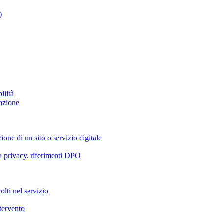
)
ilità
azione
ione di un sito o servizio digitale
va privacy, riferimenti DPO
olti nel servizio
ntervento