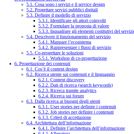
5.1. Cosa sono i servizi e il service design
5.2. Progettare servizi pubblici digitali
5.3. Definire il modello di servizio
5.3.1. Identificare gli attori coinvolti
5.3.2. Formulare la proposta di valore
5.3.3. Inquadrare gli elementi costitutivi del serviz
5.4. Descrivere il funzionamento del servizio
5.4.1. Mappare l’ecosistema
5.4.2. Rappresentare i flussi di servizio
5.5. Co-progettare le soluzioni
5.5.1. Workshop di co-progettazione
6. Progettazione dei contenuti
6.1. Cos’è il content design
6.2. Ricerca utente sui contenuti e il linguaggio
6.2.1. Content discovery
6.2.2. Dati di ricerca (search keywords)
6.2.3. Ricerca tramite analytics
6.2.4. Ricerca sui forum
6.3. Dalla ricerca ai bisogni degli utenti
6.3.1. User stories per definire i contenuti
6.3.2. Job stories per definire i contenuti
6.3.3. Criteri di accettazione
6.4. Architettura dell’informazione
6.4.1. Definire l’architettura dell’informazione
6.4.2. Alberatura