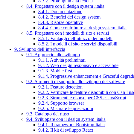
8.3.2. Prototipi in alta fedeltà
8.4. Progettare con il design system .italia
8.4.1. Documentazione
8.4.2. Benefici del design system
8.4.3. Risorse operative
8.4.4. Come contribuire al design system .italia
8.5. Progettare con i modelli di sito e servizi
8.5.1. Vantaggi dell’utilizzo dei modelli
8.5.2. I modelli di sito e servizi disponibili
9. Sviluppo dell’interfaccia
9.1. Approccio allo sviluppo
9.1.1. Attività preliminari
9.1.2. Web design responsivo e accessibile
9.1.3. Mobile first
9.1.4. Progressive enhancement e Graceful degrad
9.2. Strumenti di supporto allo sviluppo del software
9.2.1. Feature detection
9.2.2. Verificare le feature disponibili con Can I us
9.2.3. Strumenti e risorse per CSS e JavaScript
9.2.4. Supporto browser
9.2.5. Misurare le prestazioni
9.3. Catalogo del riuso
9.4. Sviluppare con il design system .italia
9.4.1. Il framework Bootstrap Italia
9.4.2. Il kit di sviluppo React