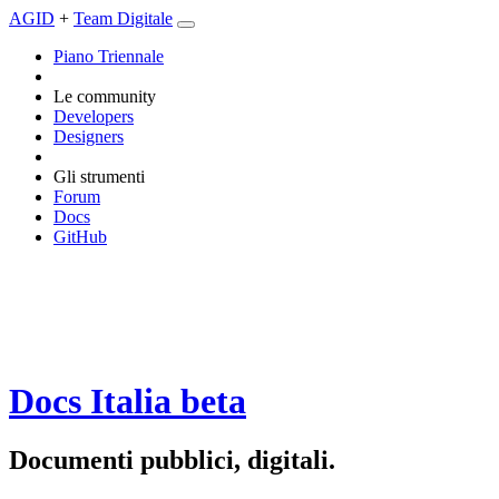
AGID
+
Team Digitale
Piano Triennale
Le community
Developers
Designers
Gli strumenti
Forum
Docs
GitHub
Docs Italia
beta
Documenti pubblici, digitali.