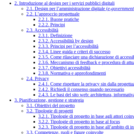
2. Introduzione al design per i servizi pubblici digitali
2.1. Design per l’amministrazione digitale (
e-government
2.2. L’approccio progettuale
2.2.1. Buone pratiche
2.2.2. Principi
2.3. Accessibilità
2.3.1. Definizione
2.3.2. Accessibilità by design
2.3.3. Principi per l’accessibilità
2.3.4. Linee guida e criteri di successo
2.3.5. Come rilasciare una dichiarazione di accessib
2.3.6. Meccanismo di feedback e procedura di attu
2.3.7. Obiettivi accessibilità
2.3.8. Normativa e approfondimenti
2.4. Privacy
2.4.1. Come rispettare la privacy sin dalla progettaz
2.4.2. Richiedi il consenso quando necessario
2.4.3. Le basi del sito web: architettura, informati
3. Pianificazione, gestione e strategia
3.1. Obiettivi del progetto
3.2. Tipologie di progetti
3.2.1. Tipologie di progetto in base agli attori coinv
3.2.2. Tipologie di progetto in base al focus
3.2.3. Tipologie di progetto in base all’ambito di i
3.3. Competenze, ruoli e figure coinvolte