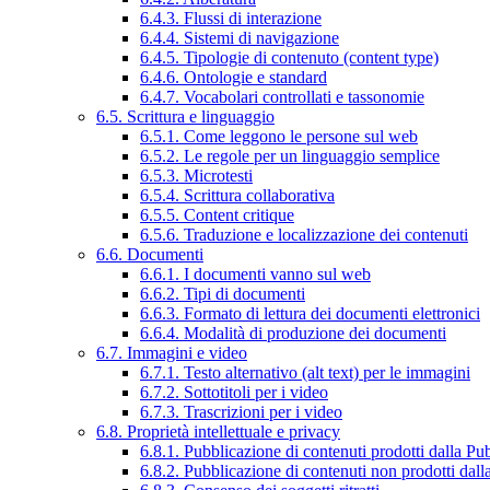
6.4.3. Flussi di interazione
6.4.4. Sistemi di navigazione
6.4.5. Tipologie di contenuto (content type)
6.4.6. Ontologie e standard
6.4.7. Vocabolari controllati e tassonomie
6.5. Scrittura e linguaggio
6.5.1. Come leggono le persone sul web
6.5.2. Le regole per un linguaggio semplice
6.5.3. Microtesti
6.5.4. Scrittura collaborativa
6.5.5. Content critique
6.5.6. Traduzione e localizzazione dei contenuti
6.6. Documenti
6.6.1. I documenti vanno sul web
6.6.2. Tipi di documenti
6.6.3. Formato di lettura dei documenti elettronici
6.6.4. Modalità di produzione dei documenti
6.7. Immagini e video
6.7.1. Testo alternativo (alt text) per le immagini
6.7.2. Sottotitoli per i video
6.7.3. Trascrizioni per i video
6.8. Proprietà intellettuale e privacy
6.8.1. Pubblicazione di contenuti prodotti dalla P
6.8.2. Pubblicazione di contenuti non prodotti dal