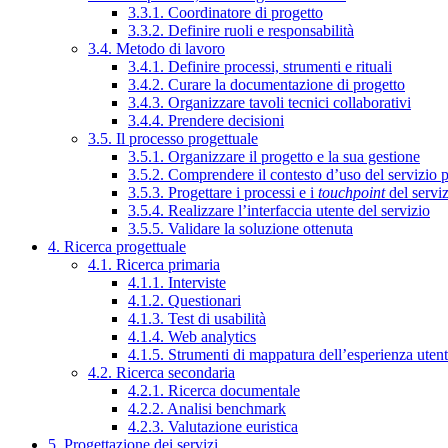
3.3.1. Coordinatore di progetto
3.3.2. Definire ruoli e responsabilità
3.4. Metodo di lavoro
3.4.1. Definire processi, strumenti e rituali
3.4.2. Curare la documentazione di progetto
3.4.3. Organizzare tavoli tecnici collaborativi
3.4.4. Prendere decisioni
3.5. Il processo progettuale
3.5.1. Organizzare il progetto e la sua gestione
3.5.2. Comprendere il contesto d’uso del servizio 
3.5.3. Progettare i processi e i
touchpoint
del servi
3.5.4. Realizzare l’interfaccia utente del servizio
3.5.5. Validare la soluzione ottenuta
4. Ricerca progettuale
4.1. Ricerca primaria
4.1.1. Interviste
4.1.2. Questionari
4.1.3. Test di usabilità
4.1.4. Web analytics
4.1.5. Strumenti di mappatura dell’esperienza uten
4.2. Ricerca secondaria
4.2.1. Ricerca documentale
4.2.2. Analisi benchmark
4.2.3. Valutazione euristica
5. Progettazione dei servizi