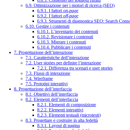
6.8.3. Consenso dei soggetti ritratti
6.9. Ottimizzazione per i motori di ricerca (SEO)
6.9.1. I fattori
on-page
6.9.2. I fattori
off-page
6.9.3. Strumenti di diagnostica SEO: Search Cons
6.10. Gestire i contenuti
6.10.1. L’inventario dei contenuti
6.10.2. Revisionare i contenuti
6.10.3. Migrare i contenuti
6.10.4. Pubblicare i contenuti
7. Progettazione dell’interazione
7.1. Caratteristiche dell’interazione
7.2. User stories per definire l’interazione
7.2.1. Differenza tra scenari e user stories
7.3. Flussi di interazione
7.4. Wireframe
7.5. Prototipi interattivi
8. Progettazione dell’interfaccia
8.1. Obiettivi dell’interfaccia
8.2. Elementi dell’interfaccia
8.2.1. Elementi di composizione
8.2.2. Elementi interattivi
8.2.3. Elementi testuali (microtesti)
8.3. Progettare e costruire in alta fedeltà
8.3.1. Layout di pagina