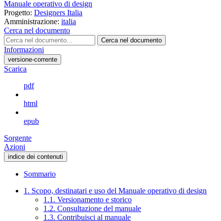
Manuale operativo di design
Progetto:
Designers Italia
Amministrazione:
italia
Cerca nel documento
Cerca nel documento
Informazioni
versione-corrente
Scarica
pdf
html
epub
Sorgente
Azioni
indice dei contenuti
Sommario
1. Scopo, destinatari e uso del Manuale operativo di design
1.1. Versionamento e storico
1.2. Consultazione del manuale
1.3. Contribuisci al manuale