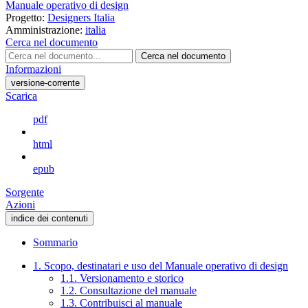
Manuale operativo di design
Progetto:
Designers Italia
Amministrazione:
italia
Cerca nel documento
Cerca nel documento
Informazioni
versione-corrente
Scarica
pdf
html
epub
Sorgente
Azioni
indice dei contenuti
Sommario
1. Scopo, destinatari e uso del Manuale operativo di design
1.1. Versionamento e storico
1.2. Consultazione del manuale
1.3. Contribuisci al manuale