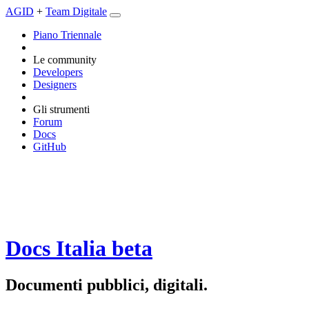
AGID
+
Team Digitale
Piano Triennale
Le community
Developers
Designers
Gli strumenti
Forum
Docs
GitHub
Docs Italia
beta
Documenti pubblici, digitali.