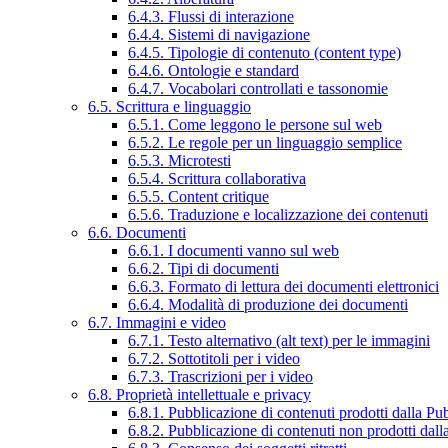
6.4.3. Flussi di interazione
6.4.4. Sistemi di navigazione
6.4.5. Tipologie di contenuto (content type)
6.4.6. Ontologie e standard
6.4.7. Vocabolari controllati e tassonomie
6.5. Scrittura e linguaggio
6.5.1. Come leggono le persone sul web
6.5.2. Le regole per un linguaggio semplice
6.5.3. Microtesti
6.5.4. Scrittura collaborativa
6.5.5. Content critique
6.5.6. Traduzione e localizzazione dei contenuti
6.6. Documenti
6.6.1. I documenti vanno sul web
6.6.2. Tipi di documenti
6.6.3. Formato di lettura dei documenti elettronici
6.6.4. Modalità di produzione dei documenti
6.7. Immagini e video
6.7.1. Testo alternativo (alt text) per le immagini
6.7.2. Sottotitoli per i video
6.7.3. Trascrizioni per i video
6.8. Proprietà intellettuale e privacy
6.8.1. Pubblicazione di contenuti prodotti dalla P
6.8.2. Pubblicazione di contenuti non prodotti dal