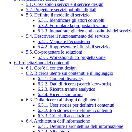
5.1. Cosa sono i servizi e il service design
5.2. Progettare servizi pubblici digitali
5.3. Definire il modello di servizio
5.3.1. Identificare gli attori coinvolti
5.3.2. Formulare la proposta di valore
5.3.3. Inquadrare gli elementi costitutivi del serviz
5.4. Descrivere il funzionamento del servizio
5.4.1. Mappare l’ecosistema
5.4.2. Rappresentare i flussi di servizio
5.5. Co-progettare le soluzioni
5.5.1. Workshop di co-progettazione
6. Progettazione dei contenuti
6.1. Cos’è il content design
6.2. Ricerca utente sui contenuti e il linguaggio
6.2.1. Content discovery
6.2.2. Dati di ricerca (search keywords)
6.2.3. Ricerca tramite analytics
6.2.4. Ricerca sui forum
6.3. Dalla ricerca ai bisogni degli utenti
6.3.1. User stories per definire i contenuti
6.3.2. Job stories per definire i contenuti
6.3.3. Criteri di accettazione
6.4. Architettura dell’informazione
6.4.1. Definire l’architettura dell’informazione
6.4.2. Alberatura