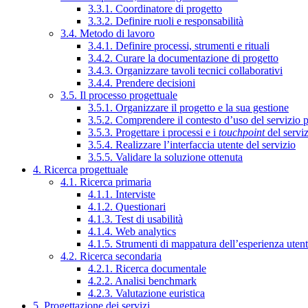
3.3.1. Coordinatore di progetto
3.3.2. Definire ruoli e responsabilità
3.4. Metodo di lavoro
3.4.1. Definire processi, strumenti e rituali
3.4.2. Curare la documentazione di progetto
3.4.3. Organizzare tavoli tecnici collaborativi
3.4.4. Prendere decisioni
3.5. Il processo progettuale
3.5.1. Organizzare il progetto e la sua gestione
3.5.2. Comprendere il contesto d’uso del servizio 
3.5.3. Progettare i processi e i
touchpoint
del servi
3.5.4. Realizzare l’interfaccia utente del servizio
3.5.5. Validare la soluzione ottenuta
4. Ricerca progettuale
4.1. Ricerca primaria
4.1.1. Interviste
4.1.2. Questionari
4.1.3. Test di usabilità
4.1.4. Web analytics
4.1.5. Strumenti di mappatura dell’esperienza uten
4.2. Ricerca secondaria
4.2.1. Ricerca documentale
4.2.2. Analisi benchmark
4.2.3. Valutazione euristica
5. Progettazione dei servizi