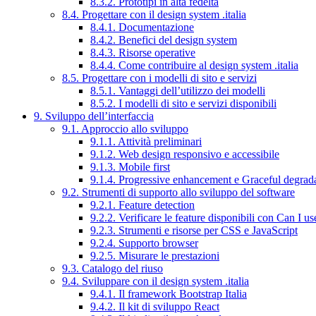
8.3.2. Prototipi in alta fedeltà
8.4. Progettare con il design system .italia
8.4.1. Documentazione
8.4.2. Benefici del design system
8.4.3. Risorse operative
8.4.4. Come contribuire al design system .italia
8.5. Progettare con i modelli di sito e servizi
8.5.1. Vantaggi dell’utilizzo dei modelli
8.5.2. I modelli di sito e servizi disponibili
9. Sviluppo dell’interfaccia
9.1. Approccio allo sviluppo
9.1.1. Attività preliminari
9.1.2. Web design responsivo e accessibile
9.1.3. Mobile first
9.1.4. Progressive enhancement e Graceful degrad
9.2. Strumenti di supporto allo sviluppo del software
9.2.1. Feature detection
9.2.2. Verificare le feature disponibili con Can I us
9.2.3. Strumenti e risorse per CSS e JavaScript
9.2.4. Supporto browser
9.2.5. Misurare le prestazioni
9.3. Catalogo del riuso
9.4. Sviluppare con il design system .italia
9.4.1. Il framework Bootstrap Italia
9.4.2. Il kit di sviluppo React