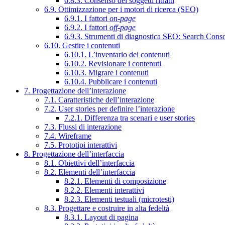
6.8.3. Consenso dei soggetti ritratti
6.9. Ottimizzazione per i motori di ricerca (SEO)
6.9.1. I fattori
on-page
6.9.2. I fattori
off-page
6.9.3. Strumenti di diagnostica SEO: Search Cons
6.10. Gestire i contenuti
6.10.1. L’inventario dei contenuti
6.10.2. Revisionare i contenuti
6.10.3. Migrare i contenuti
6.10.4. Pubblicare i contenuti
7. Progettazione dell’interazione
7.1. Caratteristiche dell’interazione
7.2. User stories per definire l’interazione
7.2.1. Differenza tra scenari e user stories
7.3. Flussi di interazione
7.4. Wireframe
7.5. Prototipi interattivi
8. Progettazione dell’interfaccia
8.1. Obiettivi dell’interfaccia
8.2. Elementi dell’interfaccia
8.2.1. Elementi di composizione
8.2.2. Elementi interattivi
8.2.3. Elementi testuali (microtesti)
8.3. Progettare e costruire in alta fedeltà
8.3.1. Layout di pagina