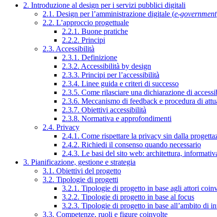
2. Introduzione al design per i servizi pubblici digitali
2.1. Design per l’amministrazione digitale (
e-government
2.2. L’approccio progettuale
2.2.1. Buone pratiche
2.2.2. Principi
2.3. Accessibilità
2.3.1. Definizione
2.3.2. Accessibilità by design
2.3.3. Principi per l’accessibilità
2.3.4. Linee guida e criteri di successo
2.3.5. Come rilasciare una dichiarazione di accessib
2.3.6. Meccanismo di feedback e procedura di attu
2.3.7. Obiettivi accessibilità
2.3.8. Normativa e approfondimenti
2.4. Privacy
2.4.1. Come rispettare la privacy sin dalla progettaz
2.4.2. Richiedi il consenso quando necessario
2.4.3. Le basi del sito web: architettura, informati
3. Pianificazione, gestione e strategia
3.1. Obiettivi del progetto
3.2. Tipologie di progetti
3.2.1. Tipologie di progetto in base agli attori coinv
3.2.2. Tipologie di progetto in base al focus
3.2.3. Tipologie di progetto in base all’ambito di i
3.3. Competenze, ruoli e figure coinvolte