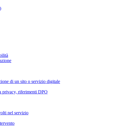
)
ilità
azione
ione di un sito o servizio digitale
va privacy, riferimenti DPO
olti nel servizio
ntervento