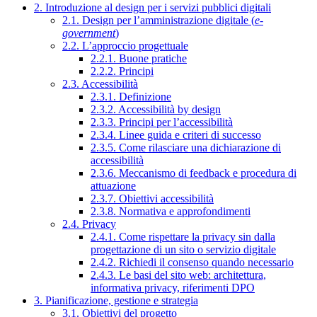
2. Introduzione al design per i servizi pubblici digitali
2.1. Design per l’amministrazione digitale (
e-
government
)
2.2. L’approccio progettuale
2.2.1. Buone pratiche
2.2.2. Principi
2.3. Accessibilità
2.3.1. Definizione
2.3.2. Accessibilità by design
2.3.3. Principi per l’accessibilità
2.3.4. Linee guida e criteri di successo
2.3.5. Come rilasciare una dichiarazione di
accessibilità
2.3.6. Meccanismo di feedback e procedura di
attuazione
2.3.7. Obiettivi accessibilità
2.3.8. Normativa e approfondimenti
2.4. Privacy
2.4.1. Come rispettare la privacy sin dalla
progettazione di un sito o servizio digitale
2.4.2. Richiedi il consenso quando necessario
2.4.3. Le basi del sito web: architettura,
informativa privacy, riferimenti DPO
3. Pianificazione, gestione e strategia
3.1. Obiettivi del progetto