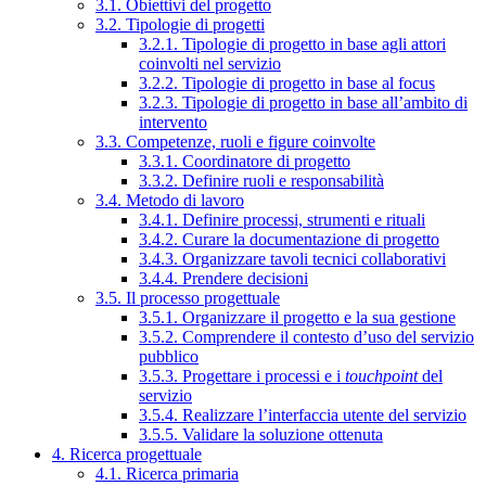
3.1. Obiettivi del progetto
3.2. Tipologie di progetti
3.2.1. Tipologie di progetto in base agli attori
coinvolti nel servizio
3.2.2. Tipologie di progetto in base al focus
3.2.3. Tipologie di progetto in base all’ambito di
intervento
3.3. Competenze, ruoli e figure coinvolte
3.3.1. Coordinatore di progetto
3.3.2. Definire ruoli e responsabilità
3.4. Metodo di lavoro
3.4.1. Definire processi, strumenti e rituali
3.4.2. Curare la documentazione di progetto
3.4.3. Organizzare tavoli tecnici collaborativi
3.4.4. Prendere decisioni
3.5. Il processo progettuale
3.5.1. Organizzare il progetto e la sua gestione
3.5.2. Comprendere il contesto d’uso del servizio
pubblico
3.5.3. Progettare i processi e i
touchpoint
del
servizio
3.5.4. Realizzare l’interfaccia utente del servizio
3.5.5. Validare la soluzione ottenuta
4. Ricerca progettuale
4.1. Ricerca primaria