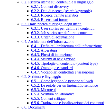
6.2. Ricerca utente sui contenuti e il linguaggio
6.2.1. Content discovery
6.2.2. Dati di ricerca (search keywords)
6.2.3. Ricerca tramite analytics
6.2.4. Ricerca sui forum
6.3. Dalla ricerca ai bisogni degli utenti
6.3.1. User stories per definire i contenuti
6.3.2. Job stories per definire i contenuti
6.3.3. Criteri di accettazione
6.4. Architettura dell’informazione
6.4.1. Definire l’architettura dell’informazione
6.4.2. Alberatura
6.4.3. Flussi di interazione
6.4.4. Sistemi di navigazione
6.4.5. Tipologie di contenuto (content type)
6.4.6. Ontologie e standard
6.4.7. Vocabolari controllati e tassonomie
6.5. Scrittura e linguaggio
6.5.1. Come leggono le persone sul web
6.5.2. Le regole per un linguaggio semplice
6.5.3. Microtesti
6.5.4. Scrittura collaborativa
6.5.5. Content critique
6.5.6. Traduzione e localizzazione dei contenuti
6.6. Documenti