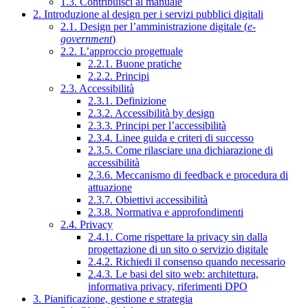
1.3. Contribuisci al manuale
2. Introduzione al design per i servizi pubblici digitali
2.1. Design per l’amministrazione digitale (
e-
government
)
2.2. L’approccio progettuale
2.2.1. Buone pratiche
2.2.2. Principi
2.3. Accessibilità
2.3.1. Definizione
2.3.2. Accessibilità by design
2.3.3. Principi per l’accessibilità
2.3.4. Linee guida e criteri di successo
2.3.5. Come rilasciare una dichiarazione di
accessibilità
2.3.6. Meccanismo di feedback e procedura di
attuazione
2.3.7. Obiettivi accessibilità
2.3.8. Normativa e approfondimenti
2.4. Privacy
2.4.1. Come rispettare la privacy sin dalla
progettazione di un sito o servizio digitale
2.4.2. Richiedi il consenso quando necessario
2.4.3. Le basi del sito web: architettura,
informativa privacy, riferimenti DPO
3. Pianificazione, gestione e strategia