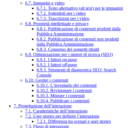
6.7. Immagini e video
6.7.1. Testo alternativo (alt text) per le immagini
6.7.2. Sottotitoli per i video
6.7.3. Trascrizioni per i video
6.8. Proprietà intellettuale e privacy
6.8.1. Pubblicazione di contenuti prodotti dalla
Pubblica Amministrazione
6.8.2. Pubblicazione di contenuti non prodotti
dalla Pubblica Amministrazione
6.8.3. Consenso dei soggetti ritratti
6.9. Ottimizzazione per i motori di ricerca (SEO)
6.9.1. I fattori
on-page
6.9.2. I fattori
off-page
6.9.3. Strumenti di diagnostica SEO: Search
Console
6.10. Gestire i contenuti
6.10.1. L’inventario dei contenuti
6.10.2. Revisionare i contenuti
6.10.3. Migrare i contenuti
6.10.4. Pubblicare i contenuti
7. Progettazione dell’interazione
7.1. Caratteristiche dell’interazione
7.2. User stories per definire l’interazione
7.2.1. Differenza tra scenari e user stories
7.3. Flussi di interazione