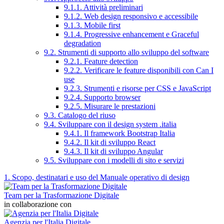
9.1.1. Attività preliminari
9.1.2. Web design responsivo e accessibile
9.1.3. Mobile first
9.1.4. Progressive enhancement e Graceful
degradation
9.2. Strumenti di supporto allo sviluppo del software
9.2.1. Feature detection
9.2.2. Verificare le feature disponibili con Can I
use
9.2.3. Strumenti e risorse per CSS e JavaScript
9.2.4. Supporto browser
9.2.5. Misurare le prestazioni
9.3. Catalogo del riuso
9.4. Sviluppare con il design system .italia
9.4.1. Il framework Bootstrap Italia
9.4.2. Il kit di sviluppo React
9.4.3. Il kit di sviluppo Angular
9.5. Sviluppare con i modelli di sito e servizi
1. Scopo, destinatari e uso del Manuale operativo di design
Team per la Trasformazione Digitale
in collaborazione con
Agenzia per l'Italia Digitale