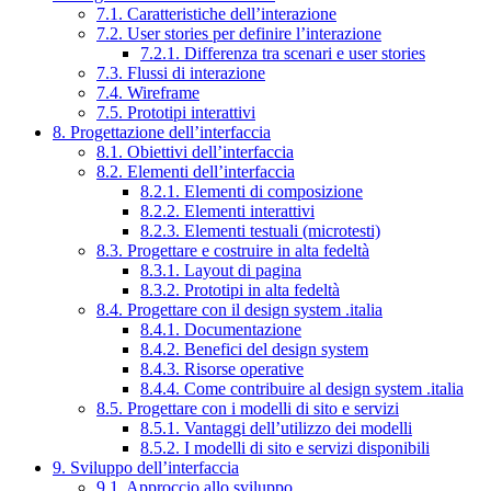
7.1. Caratteristiche dell’interazione
7.2. User stories per definire l’interazione
7.2.1. Differenza tra scenari e user stories
7.3. Flussi di interazione
7.4. Wireframe
7.5. Prototipi interattivi
8. Progettazione dell’interfaccia
8.1. Obiettivi dell’interfaccia
8.2. Elementi dell’interfaccia
8.2.1. Elementi di composizione
8.2.2. Elementi interattivi
8.2.3. Elementi testuali (microtesti)
8.3. Progettare e costruire in alta fedeltà
8.3.1. Layout di pagina
8.3.2. Prototipi in alta fedeltà
8.4. Progettare con il design system .italia
8.4.1. Documentazione
8.4.2. Benefici del design system
8.4.3. Risorse operative
8.4.4. Come contribuire al design system .italia
8.5. Progettare con i modelli di sito e servizi
8.5.1. Vantaggi dell’utilizzo dei modelli
8.5.2. I modelli di sito e servizi disponibili
9. Sviluppo dell’interfaccia
9.1. Approccio allo sviluppo