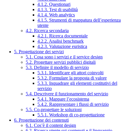
4.1.2. Questionari
4.1.3. Test di usabilità
4.1.4. Web analytics
4.1.5. Strumenti di mappatura dell’esperienza
utente
4.2. Ricerca secondaria
4.2.1. Ricerca documentale
4.2.2. Analisi benchmark
4.2.3. Valutazione euristica
5. Progettazione dei servizi
5.1. Cosa sono i servizi e il service design
5.2. Progettare servizi pubblici digitali
5.3. Definire il modello di servizio
5.3.1. Identificare gli attori coinvolti
5.3.2. Formulare la proposta di valore
5.3.3. Inquadrare gli elementi costitutivi del
servizio
5.4. Descrivere il funzionamento del servizio
5.4.1. Mappare l’ecosistema
5.4.2. Rappresentare i flussi di servizio
5.5. Co-progettare le soluzioni
5.5.1. Workshop di co-progettazione
6. Progettazione dei contenuti
6.1. Cos’è il content design
6.2. Ricerca utente sui contenuti e il linguaggio