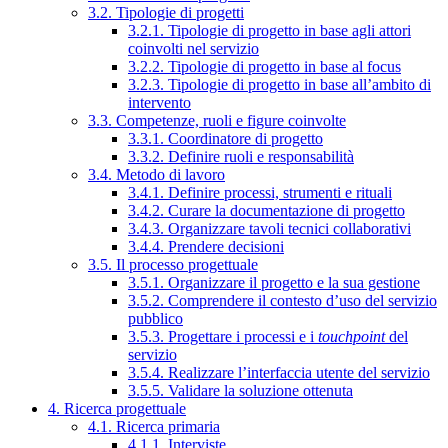
3.2. Tipologie di progetti
3.2.1. Tipologie di progetto in base agli attori
coinvolti nel servizio
3.2.2. Tipologie di progetto in base al focus
3.2.3. Tipologie di progetto in base all’ambito di
intervento
3.3. Competenze, ruoli e figure coinvolte
3.3.1. Coordinatore di progetto
3.3.2. Definire ruoli e responsabilità
3.4. Metodo di lavoro
3.4.1. Definire processi, strumenti e rituali
3.4.2. Curare la documentazione di progetto
3.4.3. Organizzare tavoli tecnici collaborativi
3.4.4. Prendere decisioni
3.5. Il processo progettuale
3.5.1. Organizzare il progetto e la sua gestione
3.5.2. Comprendere il contesto d’uso del servizio
pubblico
3.5.3. Progettare i processi e i
touchpoint
del
servizio
3.5.4. Realizzare l’interfaccia utente del servizio
3.5.5. Validare la soluzione ottenuta
4. Ricerca progettuale
4.1. Ricerca primaria
4.1.1. Interviste