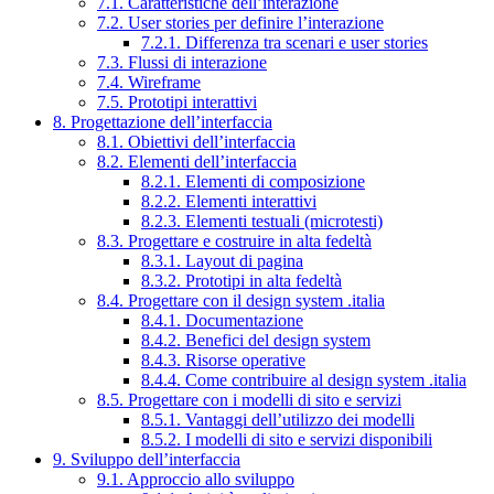
7.1. Caratteristiche dell’interazione
7.2. User stories per definire l’interazione
7.2.1. Differenza tra scenari e user stories
7.3. Flussi di interazione
7.4. Wireframe
7.5. Prototipi interattivi
8. Progettazione dell’interfaccia
8.1. Obiettivi dell’interfaccia
8.2. Elementi dell’interfaccia
8.2.1. Elementi di composizione
8.2.2. Elementi interattivi
8.2.3. Elementi testuali (microtesti)
8.3. Progettare e costruire in alta fedeltà
8.3.1. Layout di pagina
8.3.2. Prototipi in alta fedeltà
8.4. Progettare con il design system .italia
8.4.1. Documentazione
8.4.2. Benefici del design system
8.4.3. Risorse operative
8.4.4. Come contribuire al design system .italia
8.5. Progettare con i modelli di sito e servizi
8.5.1. Vantaggi dell’utilizzo dei modelli
8.5.2. I modelli di sito e servizi disponibili
9. Sviluppo dell’interfaccia
9.1. Approccio allo sviluppo