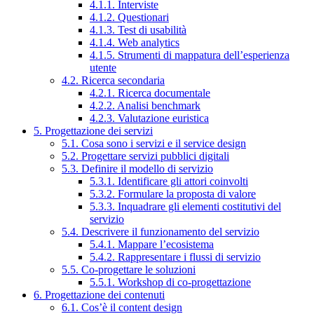
4.1.1. Interviste
4.1.2. Questionari
4.1.3. Test di usabilità
4.1.4. Web analytics
4.1.5. Strumenti di mappatura dell’esperienza
utente
4.2. Ricerca secondaria
4.2.1. Ricerca documentale
4.2.2. Analisi benchmark
4.2.3. Valutazione euristica
5. Progettazione dei servizi
5.1. Cosa sono i servizi e il service design
5.2. Progettare servizi pubblici digitali
5.3. Definire il modello di servizio
5.3.1. Identificare gli attori coinvolti
5.3.2. Formulare la proposta di valore
5.3.3. Inquadrare gli elementi costitutivi del
servizio
5.4. Descrivere il funzionamento del servizio
5.4.1. Mappare l’ecosistema
5.4.2. Rappresentare i flussi di servizio
5.5. Co-progettare le soluzioni
5.5.1. Workshop di co-progettazione
6. Progettazione dei contenuti
6.1. Cos’è il content design