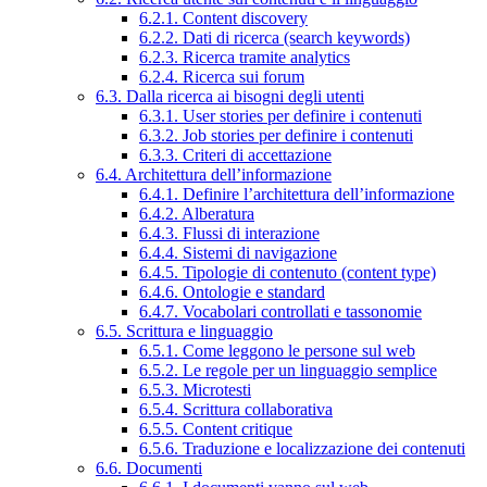
6.2.1. Content discovery
6.2.2. Dati di ricerca (search keywords)
6.2.3. Ricerca tramite analytics
6.2.4. Ricerca sui forum
6.3. Dalla ricerca ai bisogni degli utenti
6.3.1. User stories per definire i contenuti
6.3.2. Job stories per definire i contenuti
6.3.3. Criteri di accettazione
6.4. Architettura dell’informazione
6.4.1. Definire l’architettura dell’informazione
6.4.2. Alberatura
6.4.3. Flussi di interazione
6.4.4. Sistemi di navigazione
6.4.5. Tipologie di contenuto (content type)
6.4.6. Ontologie e standard
6.4.7. Vocabolari controllati e tassonomie
6.5. Scrittura e linguaggio
6.5.1. Come leggono le persone sul web
6.5.2. Le regole per un linguaggio semplice
6.5.3. Microtesti
6.5.4. Scrittura collaborativa
6.5.5. Content critique
6.5.6. Traduzione e localizzazione dei contenuti
6.6. Documenti