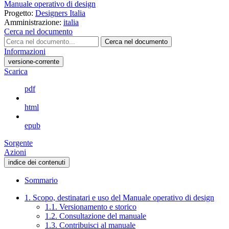
Manuale operativo di design
Progetto:
Designers Italia
Amministrazione:
italia
Cerca nel documento
Cerca nel documento
Informazioni
versione-corrente
Scarica
pdf
html
epub
Sorgente
Azioni
indice dei contenuti
Sommario
1. Scopo, destinatari e uso del Manuale operativo di design
1.1. Versionamento e storico
1.2. Consultazione del manuale
1.3. Contribuisci al manuale