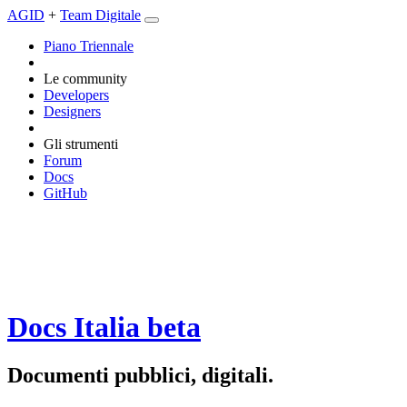
AGID
+
Team Digitale
Piano Triennale
Le community
Developers
Designers
Gli strumenti
Forum
Docs
GitHub
Docs Italia
beta
Documenti pubblici, digitali.