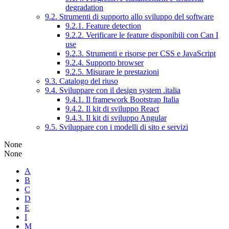
degradation
9.2. Strumenti di supporto allo sviluppo del software
9.2.1. Feature detection
9.2.2. Verificare le feature disponibili con Can I
use
9.2.3. Strumenti e risorse per CSS e JavaScript
9.2.4. Supporto browser
9.2.5. Misurare le prestazioni
9.3. Catalogo del riuso
9.4. Sviluppare con il design system .italia
9.4.1. Il framework Bootstrap Italia
9.4.2. Il kit di sviluppo React
9.4.3. Il kit di sviluppo Angular
9.5. Sviluppare con i modelli di sito e servizi
None
None
A
B
C
D
E
I
M