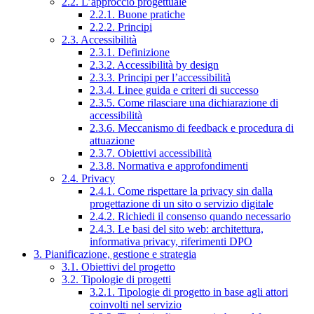
2.2. L’approccio progettuale
2.2.1. Buone pratiche
2.2.2. Principi
2.3. Accessibilità
2.3.1. Definizione
2.3.2. Accessibilità by design
2.3.3. Principi per l’accessibilità
2.3.4. Linee guida e criteri di successo
2.3.5. Come rilasciare una dichiarazione di
accessibilità
2.3.6. Meccanismo di feedback e procedura di
attuazione
2.3.7. Obiettivi accessibilità
2.3.8. Normativa e approfondimenti
2.4. Privacy
2.4.1. Come rispettare la privacy sin dalla
progettazione di un sito o servizio digitale
2.4.2. Richiedi il consenso quando necessario
2.4.3. Le basi del sito web: architettura,
informativa privacy, riferimenti DPO
3. Pianificazione, gestione e strategia
3.1. Obiettivi del progetto
3.2. Tipologie di progetti
3.2.1. Tipologie di progetto in base agli attori
coinvolti nel servizio