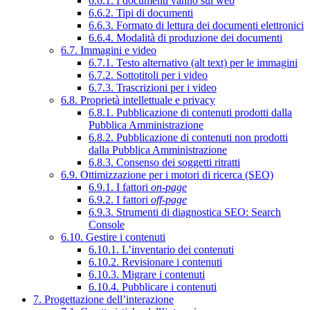
6.6.1. I documenti vanno sul web
6.6.2. Tipi di documenti
6.6.3. Formato di lettura dei documenti elettronici
6.6.4. Modalità di produzione dei documenti
6.7. Immagini e video
6.7.1. Testo alternativo (alt text) per le immagini
6.7.2. Sottotitoli per i video
6.7.3. Trascrizioni per i video
6.8. Proprietà intellettuale e privacy
6.8.1. Pubblicazione di contenuti prodotti dalla
Pubblica Amministrazione
6.8.2. Pubblicazione di contenuti non prodotti
dalla Pubblica Amministrazione
6.8.3. Consenso dei soggetti ritratti
6.9. Ottimizzazione per i motori di ricerca (SEO)
6.9.1. I fattori
on-page
6.9.2. I fattori
off-page
6.9.3. Strumenti di diagnostica SEO: Search
Console
6.10. Gestire i contenuti
6.10.1. L’inventario dei contenuti
6.10.2. Revisionare i contenuti
6.10.3. Migrare i contenuti
6.10.4. Pubblicare i contenuti
7. Progettazione dell’interazione