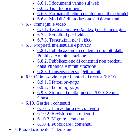
6.6.1. I documenti vanno sul web
6.6.2. Tipi di documenti
6.6.3. Formato di lettura dei documenti elettronici
6.6.4. Modalità di produzione dei documenti
6.7. Immagini e video
6.7.1. Testo alternativo (alt text) per le immagini
6.7.2. Sottotitoli per i video
6.7.3. Trascrizioni per i video
6.8. Proprietà intellettuale e privacy
6.8.1. Pubblicazione di contenuti prodotti dalla
Pubblica Amministrazione
6.8.2. Pubblicazione di contenuti non prodotti
dalla Pubblica Amministrazione
6.8.3. Consenso dei soggetti ritratti
6.9. Ottimizzazione per i motori di ricerca (SEO)
6.9.1. I fattori
on-page
6.9.2. I fattori
off-page
6.9.3. Strumenti di diagnostica SEO: Search
Console
6.10. Gestire i contenuti
6.10.1. L’inventario dei contenuti
6.10.2. Revisionare i contenuti
6.10.3. Migrare i contenuti
6.10.4. Pubblicare i contenuti
7. Progettazione dell’interazione