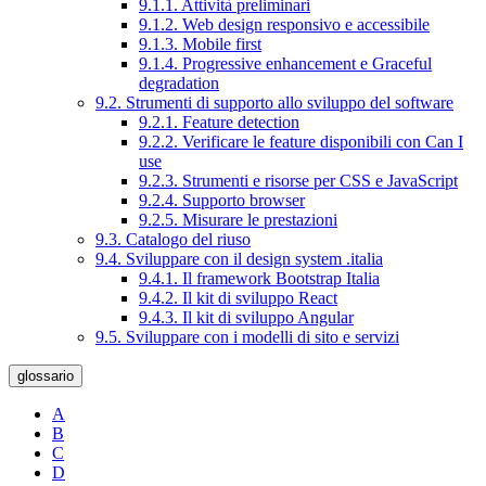
9.1.1. Attività preliminari
9.1.2. Web design responsivo e accessibile
9.1.3. Mobile first
9.1.4. Progressive enhancement e Graceful
degradation
9.2. Strumenti di supporto allo sviluppo del software
9.2.1. Feature detection
9.2.2. Verificare le feature disponibili con Can I
use
9.2.3. Strumenti e risorse per CSS e JavaScript
9.2.4. Supporto browser
9.2.5. Misurare le prestazioni
9.3. Catalogo del riuso
9.4. Sviluppare con il design system .italia
9.4.1. Il framework Bootstrap Italia
9.4.2. Il kit di sviluppo React
9.4.3. Il kit di sviluppo Angular
9.5. Sviluppare con i modelli di sito e servizi
glossario
A
B
C
D