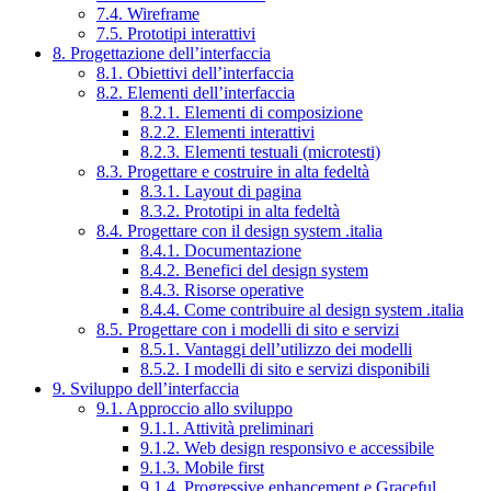
7.4. Wireframe
7.5. Prototipi interattivi
8. Progettazione dell’interfaccia
8.1. Obiettivi dell’interfaccia
8.2. Elementi dell’interfaccia
8.2.1. Elementi di composizione
8.2.2. Elementi interattivi
8.2.3. Elementi testuali (microtesti)
8.3. Progettare e costruire in alta fedeltà
8.3.1. Layout di pagina
8.3.2. Prototipi in alta fedeltà
8.4. Progettare con il design system .italia
8.4.1. Documentazione
8.4.2. Benefici del design system
8.4.3. Risorse operative
8.4.4. Come contribuire al design system .italia
8.5. Progettare con i modelli di sito e servizi
8.5.1. Vantaggi dell’utilizzo dei modelli
8.5.2. I modelli di sito e servizi disponibili
9. Sviluppo dell’interfaccia
9.1. Approccio allo sviluppo
9.1.1. Attività preliminari
9.1.2. Web design responsivo e accessibile
9.1.3. Mobile first
9.1.4. Progressive enhancement e Graceful