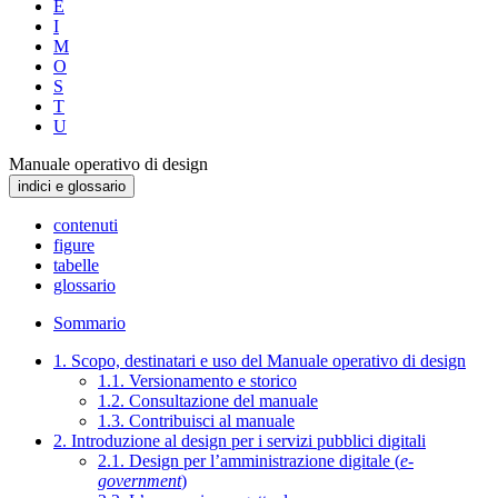
E
I
M
O
S
T
U
Manuale operativo di design
indici e glossario
contenuti
figure
tabelle
glossario
Sommario
1. Scopo, destinatari e uso del Manuale operativo di design
1.1. Versionamento e storico
1.2. Consultazione del manuale
1.3. Contribuisci al manuale
2. Introduzione al design per i servizi pubblici digitali
2.1. Design per l’amministrazione digitale (
e-
government
)