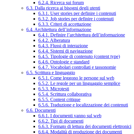
6.2.4. Ricerca sui forum
6.3. Dalla ricerca ai bisogni degli utenti
6.3.1. User stories per definire i contenuti
6.3.2. Job stories per definire i contenuti
6.3.3. Criteri di accettazione
6.4. Architettura dell’informazione
6.4.1. Definire l’architettura dell’informazione
6.4.2. Alberatura
6.4.3. Flussi di interazione
6.4.4. Sistemi di navigazione
6.4.5. Tipologie di contenuto (content type)
6.4.6. Ontologie e standard
6.4.7. Vocabolari controllati e tassonomie
6.5. Scrittura e linguaggio
6.5.1. Come leggono le persone sul web
6.5.2. Le regole per un linguaggio semplice
6.5.3. Microtesti
6.5.4. Scrittura collaborativa
6.5.5. Content critique
6.5.6. Traduzione e localizzazione dei contenuti
6.6. Documenti
6.6.1. I documenti vanno sul web
6.6.2. Tipi di documenti
6.6.3. Formato di lettura dei documenti elettronici
6.6.4. Modalità di produzione dei documenti