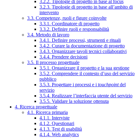
3.2.2. Tipologie di progetto in base al focus
3.2.3. Tipologie di progetto in base all’ambito di
intervento
3.3. Competenze, ruoli e figure coinvolte
3.3.1. Coordinatore di progetto
3.3.2. Definire ruoli e responsabilità
3.4. Metodo di lavoro
3.4.1. Definire processi, strumenti e rituali
3.4.2. Curare la documentazione di progetto
3.4.3. Organizzare tavoli tecnici collaborativi
3.4.4. Prendere decisioni
3.5. Il processo progettuale
3.5.1. Organizzare il progetto e la sua gestione
3.5.2. Comprendere il contesto d’uso del servizio
pubblico
3.5.3. Progettare i processi e i
touchpoint
del
servizio
3.5.4. Realizzare l’interfaccia utente del servizio
3.5.5. Validare la soluzione ottenuta
4. Ricerca progettuale
4.1. Ricerca primaria
4.1.1. Interviste
4.1.2. Questionari
4.1.3. Test di usabilità
4.1.4. Web analytics