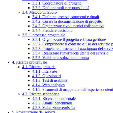
3.3.1. Coordinatore di progetto
3.3.2. Definire ruoli e responsabilità
3.4. Metodo di lavoro
3.4.1. Definire processi, strumenti e rituali
3.4.2. Curare la documentazione di progetto
3.4.3. Organizzare tavoli tecnici collaborativi
3.4.4. Prendere decisioni
3.5. Il processo progettuale
3.5.1. Organizzare il progetto e la sua gestione
3.5.2. Comprendere il contesto d’uso del servizio 
3.5.3. Progettare i processi e i
touchpoint
del servi
3.5.4. Realizzare l’interfaccia utente del servizio
3.5.5. Validare la soluzione ottenuta
4. Ricerca progettuale
4.1. Ricerca primaria
4.1.1. Interviste
4.1.2. Questionari
4.1.3. Test di usabilità
4.1.4. Web analytics
4.1.5. Strumenti di mappatura dell’esperienza uten
4.2. Ricerca secondaria
4.2.1. Ricerca documentale
4.2.2. Analisi benchmark
4.2.3. Valutazione euristica
5. Progettazione dei servizi