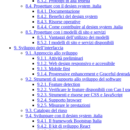
8.3.2. Prototipi in alta fedeltà
8.4. Progettare con il design system .italia
8.4.1. Documentazione
8.4.2. Benefici del design system
8.4.3. Risorse operative
8.4.4. Come contribuire al design system .italia
8.5. Progettare con i modelli di sito e servizi
8.5.1. Vantaggi dell’utilizzo dei modelli
8.5.2. I modelli di sito e servizi disponibili
9. Sviluppo dell’interfaccia
9.1. Approccio allo sviluppo
9.1.1. Attività preliminari
9.1.2. Web design responsivo e accessibile
9.1.3. Mobile first
9.1.4. Progressive enhancement e Graceful degrad
9.2. Strumenti di supporto allo sviluppo del software
9.2.1. Feature detection
9.2.2. Verificare le feature disponibili con Can I us
9.2.3. Strumenti e risorse per CSS e JavaScript
9.2.4. Supporto browser
9.2.5. Misurare le prestazioni
9.3. Catalogo del riuso
9.4. Sviluppare con il design system .italia
9.4.1. Il framework Bootstrap Italia
9.4.2. Il kit di sviluppo React