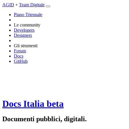
AGID
+
Team Digitale
Piano Triennale
Le community
Developers
Designers
Gli strumenti
Forum
Docs
GitHub
Docs Italia
beta
Documenti pubblici, digitali.