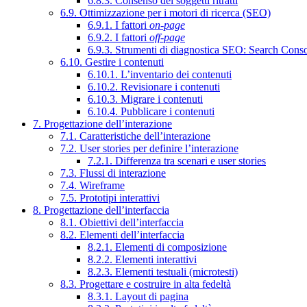
6.8.3. Consenso dei soggetti ritratti
6.9. Ottimizzazione per i motori di ricerca (SEO)
6.9.1. I fattori
on-page
6.9.2. I fattori
off-page
6.9.3. Strumenti di diagnostica SEO: Search Cons
6.10. Gestire i contenuti
6.10.1. L’inventario dei contenuti
6.10.2. Revisionare i contenuti
6.10.3. Migrare i contenuti
6.10.4. Pubblicare i contenuti
7. Progettazione dell’interazione
7.1. Caratteristiche dell’interazione
7.2. User stories per definire l’interazione
7.2.1. Differenza tra scenari e user stories
7.3. Flussi di interazione
7.4. Wireframe
7.5. Prototipi interattivi
8. Progettazione dell’interfaccia
8.1. Obiettivi dell’interfaccia
8.2. Elementi dell’interfaccia
8.2.1. Elementi di composizione
8.2.2. Elementi interattivi
8.2.3. Elementi testuali (microtesti)
8.3. Progettare e costruire in alta fedeltà
8.3.1. Layout di pagina