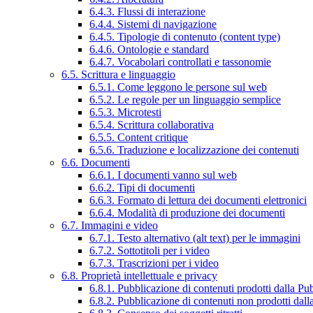
6.4.3. Flussi di interazione
6.4.4. Sistemi di navigazione
6.4.5. Tipologie di contenuto (content type)
6.4.6. Ontologie e standard
6.4.7. Vocabolari controllati e tassonomie
6.5. Scrittura e linguaggio
6.5.1. Come leggono le persone sul web
6.5.2. Le regole per un linguaggio semplice
6.5.3. Microtesti
6.5.4. Scrittura collaborativa
6.5.5. Content critique
6.5.6. Traduzione e localizzazione dei contenuti
6.6. Documenti
6.6.1. I documenti vanno sul web
6.6.2. Tipi di documenti
6.6.3. Formato di lettura dei documenti elettronici
6.6.4. Modalità di produzione dei documenti
6.7. Immagini e video
6.7.1. Testo alternativo (alt text) per le immagini
6.7.2. Sottotitoli per i video
6.7.3. Trascrizioni per i video
6.8. Proprietà intellettuale e privacy
6.8.1. Pubblicazione di contenuti prodotti dalla P
6.8.2. Pubblicazione di contenuti non prodotti dal