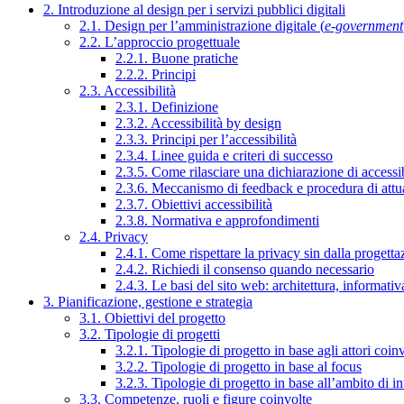
2. Introduzione al design per i servizi pubblici digitali
2.1. Design per l’amministrazione digitale (
e-government
2.2. L’approccio progettuale
2.2.1. Buone pratiche
2.2.2. Principi
2.3. Accessibilità
2.3.1. Definizione
2.3.2. Accessibilità by design
2.3.3. Principi per l’accessibilità
2.3.4. Linee guida e criteri di successo
2.3.5. Come rilasciare una dichiarazione di accessib
2.3.6. Meccanismo di feedback e procedura di attu
2.3.7. Obiettivi accessibilità
2.3.8. Normativa e approfondimenti
2.4. Privacy
2.4.1. Come rispettare la privacy sin dalla progettaz
2.4.2. Richiedi il consenso quando necessario
2.4.3. Le basi del sito web: architettura, informati
3. Pianificazione, gestione e strategia
3.1. Obiettivi del progetto
3.2. Tipologie di progetti
3.2.1. Tipologie di progetto in base agli attori coinv
3.2.2. Tipologie di progetto in base al focus
3.2.3. Tipologie di progetto in base all’ambito di i
3.3. Competenze, ruoli e figure coinvolte