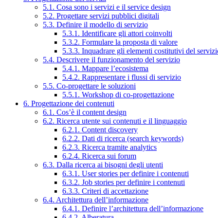
5.1. Cosa sono i servizi e il service design
5.2. Progettare servizi pubblici digitali
5.3. Definire il modello di servizio
5.3.1. Identificare gli attori coinvolti
5.3.2. Formulare la proposta di valore
5.3.3. Inquadrare gli elementi costitutivi del serviz
5.4. Descrivere il funzionamento del servizio
5.4.1. Mappare l’ecosistema
5.4.2. Rappresentare i flussi di servizio
5.5. Co-progettare le soluzioni
5.5.1. Workshop di co-progettazione
6. Progettazione dei contenuti
6.1. Cos’è il content design
6.2. Ricerca utente sui contenuti e il linguaggio
6.2.1. Content discovery
6.2.2. Dati di ricerca (search keywords)
6.2.3. Ricerca tramite analytics
6.2.4. Ricerca sui forum
6.3. Dalla ricerca ai bisogni degli utenti
6.3.1. User stories per definire i contenuti
6.3.2. Job stories per definire i contenuti
6.3.3. Criteri di accettazione
6.4. Architettura dell’informazione
6.4.1. Definire l’architettura dell’informazione
6.4.2. Alberatura