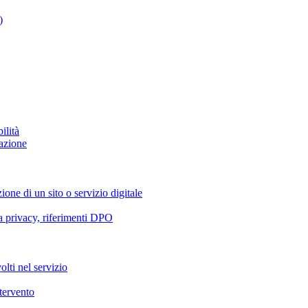
)
ilità
azione
ione di un sito o servizio digitale
va privacy, riferimenti DPO
olti nel servizio
ntervento