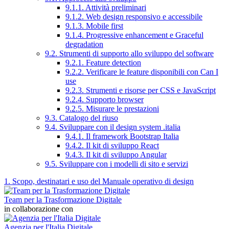
9.1.1. Attività preliminari
9.1.2. Web design responsivo e accessibile
9.1.3. Mobile first
9.1.4. Progressive enhancement e Graceful
degradation
9.2. Strumenti di supporto allo sviluppo del software
9.2.1. Feature detection
9.2.2. Verificare le feature disponibili con Can I
use
9.2.3. Strumenti e risorse per CSS e JavaScript
9.2.4. Supporto browser
9.2.5. Misurare le prestazioni
9.3. Catalogo del riuso
9.4. Sviluppare con il design system .italia
9.4.1. Il framework Bootstrap Italia
9.4.2. Il kit di sviluppo React
9.4.3. Il kit di sviluppo Angular
9.5. Sviluppare con i modelli di sito e servizi
1. Scopo, destinatari e uso del Manuale operativo di design
Team per la Trasformazione Digitale
in collaborazione con
Agenzia per l'Italia Digitale