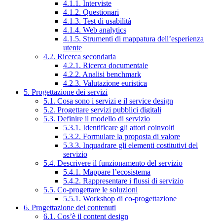
4.1.1. Interviste
4.1.2. Questionari
4.1.3. Test di usabilità
4.1.4. Web analytics
4.1.5. Strumenti di mappatura dell’esperienza
utente
4.2. Ricerca secondaria
4.2.1. Ricerca documentale
4.2.2. Analisi benchmark
4.2.3. Valutazione euristica
5. Progettazione dei servizi
5.1. Cosa sono i servizi e il service design
5.2. Progettare servizi pubblici digitali
5.3. Definire il modello di servizio
5.3.1. Identificare gli attori coinvolti
5.3.2. Formulare la proposta di valore
5.3.3. Inquadrare gli elementi costitutivi del
servizio
5.4. Descrivere il funzionamento del servizio
5.4.1. Mappare l’ecosistema
5.4.2. Rappresentare i flussi di servizio
5.5. Co-progettare le soluzioni
5.5.1. Workshop di co-progettazione
6. Progettazione dei contenuti
6.1. Cos’è il content design