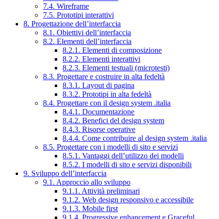
7.4. Wireframe
7.5. Prototipi interattivi
8. Progettazione dell’interfaccia
8.1. Obiettivi dell’interfaccia
8.2. Elementi dell’interfaccia
8.2.1. Elementi di composizione
8.2.2. Elementi interattivi
8.2.3. Elementi testuali (microtesti)
8.3. Progettare e costruire in alta fedeltà
8.3.1. Layout di pagina
8.3.2. Prototipi in alta fedeltà
8.4. Progettare con il design system .italia
8.4.1. Documentazione
8.4.2. Benefici del design system
8.4.3. Risorse operative
8.4.4. Come contribuire al design system .italia
8.5. Progettare con i modelli di sito e servizi
8.5.1. Vantaggi dell’utilizzo dei modelli
8.5.2. I modelli di sito e servizi disponibili
9. Sviluppo dell’interfaccia
9.1. Approccio allo sviluppo
9.1.1. Attività preliminari
9.1.2. Web design responsivo e accessibile
9.1.3. Mobile first
9.1.4. Progressive enhancement e Graceful