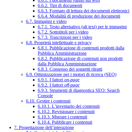
6.6.1. I documenti vanno sul web
6.6.2. Tipi di documenti
6.6.3. Formato di lettura dei documenti elettronici
6.6.4. Modalità di produzione dei documenti
6.7. Immagini e video
6.7.1. Testo alternativo (alt text) per le immagini
6.7.2. Sottotitoli per i video
6.7.3. Trascrizioni per i video
6.8. Proprietà intellettuale e privacy
6.8.1. Pubblicazione di contenuti prodotti dalla
Pubblica Amministrazione
6.8.2. Pubblicazione di contenuti non prodotti
dalla Pubblica Amministrazione
6.8.3. Consenso dei soggetti ritratti
6.9. Ottimizzazione per i motori di ricerca (SEO)
6.9.1. I fattori
on-page
6.9.2. I fattori
off-page
6.9.3. Strumenti di diagnostica SEO: Search
Console
6.10. Gestire i contenuti
6.10.1. L’inventario dei contenuti
6.10.2. Revisionare i contenuti
6.10.3. Migrare i contenuti
6.10.4. Pubblicare i contenuti
7. Progettazione dell’interazione