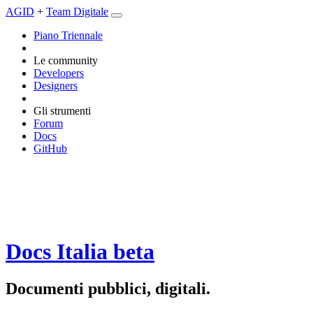
AGID
+
Team Digitale
Piano Triennale
Le community
Developers
Designers
Gli strumenti
Forum
Docs
GitHub
Docs Italia
beta
Documenti pubblici, digitali.