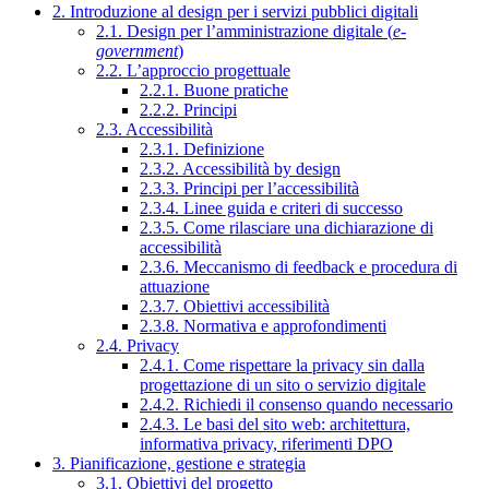
2. Introduzione al design per i servizi pubblici digitali
2.1. Design per l’amministrazione digitale (
e-
government
)
2.2. L’approccio progettuale
2.2.1. Buone pratiche
2.2.2. Principi
2.3. Accessibilità
2.3.1. Definizione
2.3.2. Accessibilità by design
2.3.3. Principi per l’accessibilità
2.3.4. Linee guida e criteri di successo
2.3.5. Come rilasciare una dichiarazione di
accessibilità
2.3.6. Meccanismo di feedback e procedura di
attuazione
2.3.7. Obiettivi accessibilità
2.3.8. Normativa e approfondimenti
2.4. Privacy
2.4.1. Come rispettare la privacy sin dalla
progettazione di un sito o servizio digitale
2.4.2. Richiedi il consenso quando necessario
2.4.3. Le basi del sito web: architettura,
informativa privacy, riferimenti DPO
3. Pianificazione, gestione e strategia
3.1. Obiettivi del progetto