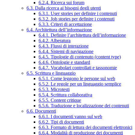
6.2.4. Ricerca sui forum
6.3. Dalla ricerca ai bisogni degli utenti
6.3.1. User stories per definire i contenuti
6.3.2. Job stories per definire i contenuti
6.3.3. Criteri di accettazione
6.4. Architettura dell’informazione
6.4.1. Definire l’architettura dell’informazione
6.4.2. Alberatura
6.4.3. Flussi di interazione
6.4.4. Sistemi di navigazione
6.4.5. Tipologie di contenuto (content type)
6.4.6. Ontologie e standard
6.4.7. Vocabolari controllati e tassonomie
6.5. Scrittura e linguaggio
6.5.1. Come leggono le persone sul web
6.5.2. Le regole per un linguaggio semplice
6.5.3. Microtesti
6.5.4. Scrittura collaborativa
6.5.5. Content critique
6.5.6. Traduzione e localizzazione dei contenuti
6.6. Documenti
6.6.1. I documenti vanno sul web
6.6.2. Tipi di documenti
6.6.3. Formato di lettura dei documenti elettronici
6.6.4. Modalità di produzione dei documenti