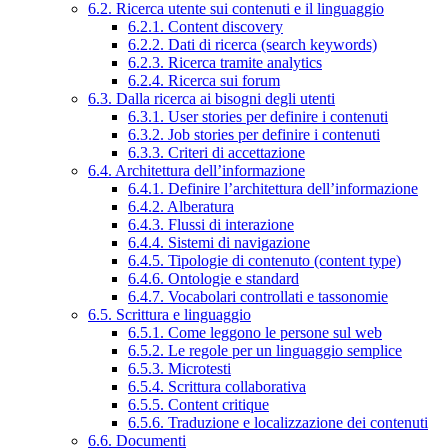
6.2. Ricerca utente sui contenuti e il linguaggio
6.2.1. Content discovery
6.2.2. Dati di ricerca (search keywords)
6.2.3. Ricerca tramite analytics
6.2.4. Ricerca sui forum
6.3. Dalla ricerca ai bisogni degli utenti
6.3.1. User stories per definire i contenuti
6.3.2. Job stories per definire i contenuti
6.3.3. Criteri di accettazione
6.4. Architettura dell’informazione
6.4.1. Definire l’architettura dell’informazione
6.4.2. Alberatura
6.4.3. Flussi di interazione
6.4.4. Sistemi di navigazione
6.4.5. Tipologie di contenuto (content type)
6.4.6. Ontologie e standard
6.4.7. Vocabolari controllati e tassonomie
6.5. Scrittura e linguaggio
6.5.1. Come leggono le persone sul web
6.5.2. Le regole per un linguaggio semplice
6.5.3. Microtesti
6.5.4. Scrittura collaborativa
6.5.5. Content critique
6.5.6. Traduzione e localizzazione dei contenuti
6.6. Documenti