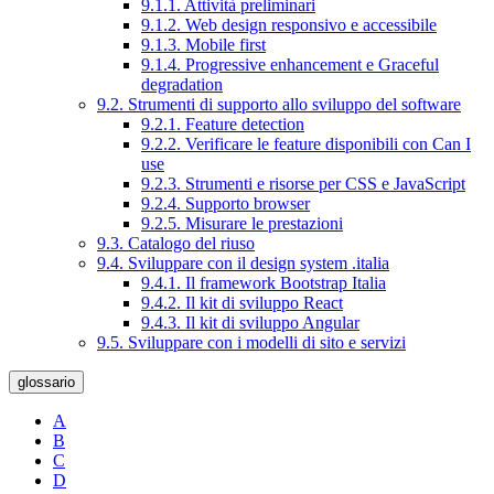
9.1.1. Attività preliminari
9.1.2. Web design responsivo e accessibile
9.1.3. Mobile first
9.1.4. Progressive enhancement e Graceful
degradation
9.2. Strumenti di supporto allo sviluppo del software
9.2.1. Feature detection
9.2.2. Verificare le feature disponibili con Can I
use
9.2.3. Strumenti e risorse per CSS e JavaScript
9.2.4. Supporto browser
9.2.5. Misurare le prestazioni
9.3. Catalogo del riuso
9.4. Sviluppare con il design system .italia
9.4.1. Il framework Bootstrap Italia
9.4.2. Il kit di sviluppo React
9.4.3. Il kit di sviluppo Angular
9.5. Sviluppare con i modelli di sito e servizi
glossario
A
B
C
D