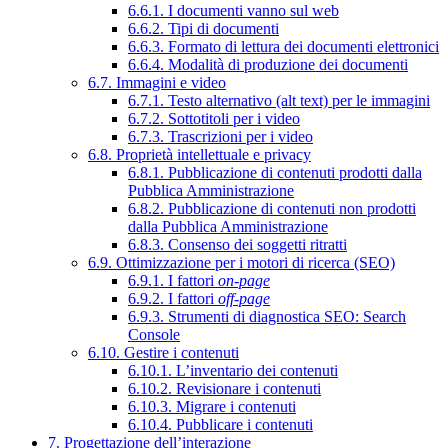
6.6.1. I documenti vanno sul web
6.6.2. Tipi di documenti
6.6.3. Formato di lettura dei documenti elettronici
6.6.4. Modalità di produzione dei documenti
6.7. Immagini e video
6.7.1. Testo alternativo (alt text) per le immagini
6.7.2. Sottotitoli per i video
6.7.3. Trascrizioni per i video
6.8. Proprietà intellettuale e privacy
6.8.1. Pubblicazione di contenuti prodotti dalla
Pubblica Amministrazione
6.8.2. Pubblicazione di contenuti non prodotti
dalla Pubblica Amministrazione
6.8.3. Consenso dei soggetti ritratti
6.9. Ottimizzazione per i motori di ricerca (SEO)
6.9.1. I fattori
on-page
6.9.2. I fattori
off-page
6.9.3. Strumenti di diagnostica SEO: Search
Console
6.10. Gestire i contenuti
6.10.1. L’inventario dei contenuti
6.10.2. Revisionare i contenuti
6.10.3. Migrare i contenuti
6.10.4. Pubblicare i contenuti
7. Progettazione dell’interazione