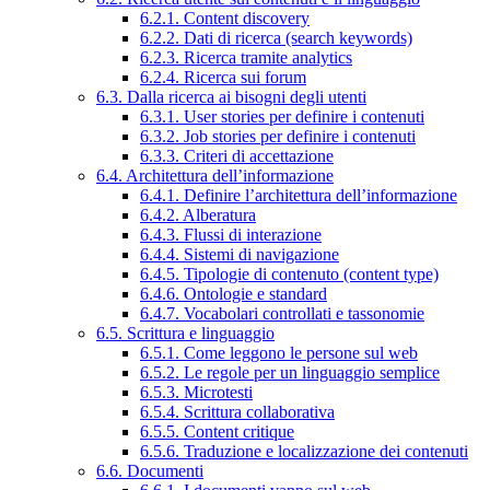
6.2.1. Content discovery
6.2.2. Dati di ricerca (search keywords)
6.2.3. Ricerca tramite analytics
6.2.4. Ricerca sui forum
6.3. Dalla ricerca ai bisogni degli utenti
6.3.1. User stories per definire i contenuti
6.3.2. Job stories per definire i contenuti
6.3.3. Criteri di accettazione
6.4. Architettura dell’informazione
6.4.1. Definire l’architettura dell’informazione
6.4.2. Alberatura
6.4.3. Flussi di interazione
6.4.4. Sistemi di navigazione
6.4.5. Tipologie di contenuto (content type)
6.4.6. Ontologie e standard
6.4.7. Vocabolari controllati e tassonomie
6.5. Scrittura e linguaggio
6.5.1. Come leggono le persone sul web
6.5.2. Le regole per un linguaggio semplice
6.5.3. Microtesti
6.5.4. Scrittura collaborativa
6.5.5. Content critique
6.5.6. Traduzione e localizzazione dei contenuti
6.6. Documenti