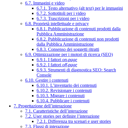
6.7. Immagini e video
6.7.1. Testo alternativo (alt text) per le immagini
6.7.2. Sottotitoli per i video
6.7.3. Trascrizioni per i video
6.8. Proprietà intellettuale e privacy
6.8.1. Pubblicazione di contenuti prodotti dalla
Pubblica Amministrazione
6.8.2. Pubblicazione di contenuti non prodotti
dalla Pubblica Amministrazione
6.8.3. Consenso dei soggetti ritratti
6.9. Ottimizzazione per i motori di ricerca (SEO)
6.9.1. I fattori
on-page
6.9.2. I fattori
off-page
6.9.3. Strumenti di diagnostica SEO: Search
Console
6.10. Gestire i contenuti
6.10.1. L’inventario dei contenuti
6.10.2. Revisionare i contenuti
6.10.3. Migrare i contenuti
6.10.4. Pubblicare i contenuti
7. Progettazione dell’interazione
7.1. Caratteristiche dell’interazione
7.2. User stories per definire l’interazione
7.2.1. Differenza tra scenari e user stories
7.3. Flussi di interazione