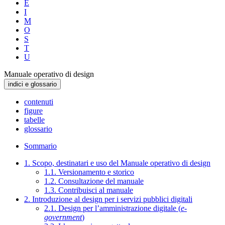
E
I
M
O
S
T
U
Manuale operativo di design
indici e glossario
contenuti
figure
tabelle
glossario
Sommario
1. Scopo, destinatari e uso del Manuale operativo di design
1.1. Versionamento e storico
1.2. Consultazione del manuale
1.3. Contribuisci al manuale
2. Introduzione al design per i servizi pubblici digitali
2.1. Design per l’amministrazione digitale (
e-
government
)