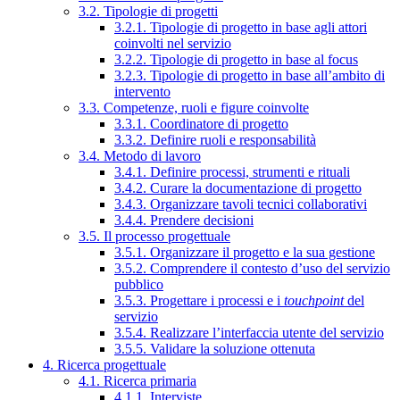
3.2. Tipologie di progetti
3.2.1. Tipologie di progetto in base agli attori
coinvolti nel servizio
3.2.2. Tipologie di progetto in base al focus
3.2.3. Tipologie di progetto in base all’ambito di
intervento
3.3. Competenze, ruoli e figure coinvolte
3.3.1. Coordinatore di progetto
3.3.2. Definire ruoli e responsabilità
3.4. Metodo di lavoro
3.4.1. Definire processi, strumenti e rituali
3.4.2. Curare la documentazione di progetto
3.4.3. Organizzare tavoli tecnici collaborativi
3.4.4. Prendere decisioni
3.5. Il processo progettuale
3.5.1. Organizzare il progetto e la sua gestione
3.5.2. Comprendere il contesto d’uso del servizio
pubblico
3.5.3. Progettare i processi e i
touchpoint
del
servizio
3.5.4. Realizzare l’interfaccia utente del servizio
3.5.5. Validare la soluzione ottenuta
4. Ricerca progettuale
4.1. Ricerca primaria
4.1.1. Interviste