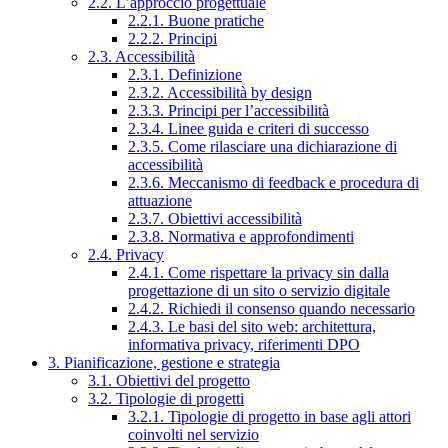
2.2. L’approccio progettuale
2.2.1. Buone pratiche
2.2.2. Principi
2.3. Accessibilità
2.3.1. Definizione
2.3.2. Accessibilità by design
2.3.3. Principi per l’accessibilità
2.3.4. Linee guida e criteri di successo
2.3.5. Come rilasciare una dichiarazione di
accessibilità
2.3.6. Meccanismo di feedback e procedura di
attuazione
2.3.7. Obiettivi accessibilità
2.3.8. Normativa e approfondimenti
2.4. Privacy
2.4.1. Come rispettare la privacy sin dalla
progettazione di un sito o servizio digitale
2.4.2. Richiedi il consenso quando necessario
2.4.3. Le basi del sito web: architettura,
informativa privacy, riferimenti DPO
3. Pianificazione, gestione e strategia
3.1. Obiettivi del progetto
3.2. Tipologie di progetti
3.2.1. Tipologie di progetto in base agli attori
coinvolti nel servizio