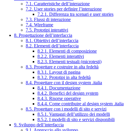
7.1. Caratteristiche dell’interazione
7.2. User stories per definire l’interazione
7.2.1. Differenza tra scenari e user stories
7.3. Flussi di interazione
7.4. Wireframe
7.5. Prototipi interattivi
8. Progettazione dell’interfaccia
8.1. Obiettivi dell’interfaccia
8.2. Elementi dell’interfaccia
8.2.1. Elementi di composizione
8.2.2. Elementi interattivi
8.2.3. Elementi testuali (microtesti)
8.3. Progettare e costruire in alta fedeltà
8.3.1. Layout di pagina
8.3.2. Prototipi in alta fedeltà
8.4. Progettare con il design system .italia
8.4.1. Documentazione
8.4.2. Benefici del design system
8.4.3. Risorse operative
8.4.4. Come contribuire al design system .italia
8.5. Progettare con i modelli di sito e servizi
8.5.1. Vantaggi dell’utilizzo dei modelli
8.5.2. I modelli di sito e servizi disponibili
9. Sviluppo dell’interfaccia
9.1. Approccio allo sviluppo