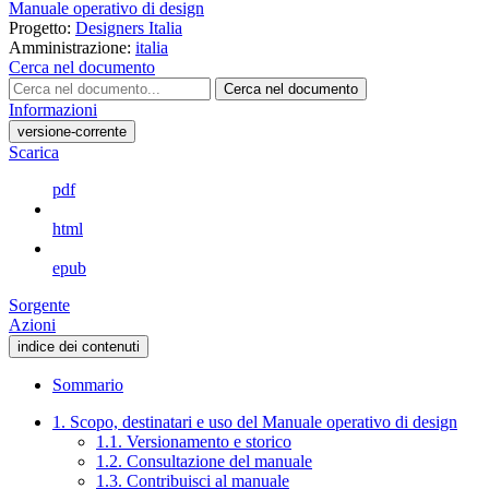
Manuale operativo di design
Progetto:
Designers Italia
Amministrazione:
italia
Cerca nel documento
Cerca nel documento
Informazioni
versione-corrente
Scarica
pdf
html
epub
Sorgente
Azioni
indice dei contenuti
Sommario
1. Scopo, destinatari e uso del Manuale operativo di design
1.1. Versionamento e storico
1.2. Consultazione del manuale
1.3. Contribuisci al manuale