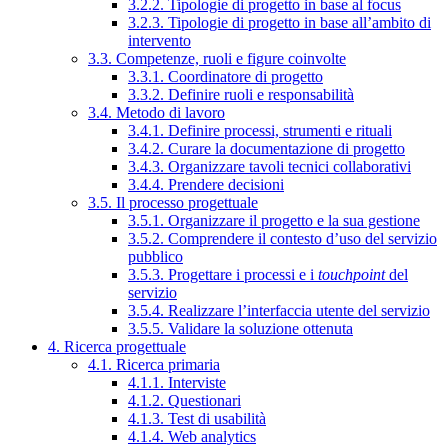
3.2.2. Tipologie di progetto in base al focus
3.2.3. Tipologie di progetto in base all’ambito di
intervento
3.3. Competenze, ruoli e figure coinvolte
3.3.1. Coordinatore di progetto
3.3.2. Definire ruoli e responsabilità
3.4. Metodo di lavoro
3.4.1. Definire processi, strumenti e rituali
3.4.2. Curare la documentazione di progetto
3.4.3. Organizzare tavoli tecnici collaborativi
3.4.4. Prendere decisioni
3.5. Il processo progettuale
3.5.1. Organizzare il progetto e la sua gestione
3.5.2. Comprendere il contesto d’uso del servizio
pubblico
3.5.3. Progettare i processi e i
touchpoint
del
servizio
3.5.4. Realizzare l’interfaccia utente del servizio
3.5.5. Validare la soluzione ottenuta
4. Ricerca progettuale
4.1. Ricerca primaria
4.1.1. Interviste
4.1.2. Questionari
4.1.3. Test di usabilità
4.1.4. Web analytics