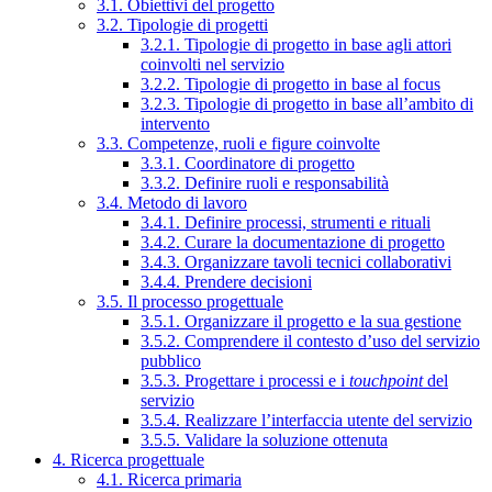
3.1. Obiettivi del progetto
3.2. Tipologie di progetti
3.2.1. Tipologie di progetto in base agli attori
coinvolti nel servizio
3.2.2. Tipologie di progetto in base al focus
3.2.3. Tipologie di progetto in base all’ambito di
intervento
3.3. Competenze, ruoli e figure coinvolte
3.3.1. Coordinatore di progetto
3.3.2. Definire ruoli e responsabilità
3.4. Metodo di lavoro
3.4.1. Definire processi, strumenti e rituali
3.4.2. Curare la documentazione di progetto
3.4.3. Organizzare tavoli tecnici collaborativi
3.4.4. Prendere decisioni
3.5. Il processo progettuale
3.5.1. Organizzare il progetto e la sua gestione
3.5.2. Comprendere il contesto d’uso del servizio
pubblico
3.5.3. Progettare i processi e i
touchpoint
del
servizio
3.5.4. Realizzare l’interfaccia utente del servizio
3.5.5. Validare la soluzione ottenuta
4. Ricerca progettuale
4.1. Ricerca primaria