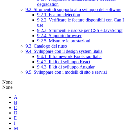
degradation
9.2. Strumenti di supporto allo sviluppo del software
9.2.1. Feature detection
9.2.2. Verificare le feature disponibili con Can I
use
9.2.3. Strumenti e risorse per CSS e JavaScript
9.2.4. Supporto browser
9.2.5. Misurare le prestazioni
9.3. Catalogo del riuso
9.4. Sviluppare con il design system .italia
9.4.1. Il framework Bootstrap Italia
9.4.2. Il kit di sviluppo React
9.4.3. Il kit di sviluppo Angular
9.5. Sviluppare con i modelli di sito e servizi
None
None
A
B
C
D
E
I
M