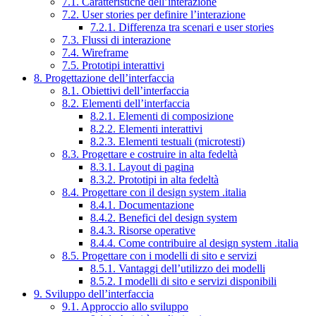
7.1. Caratteristiche dell’interazione
7.2. User stories per definire l’interazione
7.2.1. Differenza tra scenari e user stories
7.3. Flussi di interazione
7.4. Wireframe
7.5. Prototipi interattivi
8. Progettazione dell’interfaccia
8.1. Obiettivi dell’interfaccia
8.2. Elementi dell’interfaccia
8.2.1. Elementi di composizione
8.2.2. Elementi interattivi
8.2.3. Elementi testuali (microtesti)
8.3. Progettare e costruire in alta fedeltà
8.3.1. Layout di pagina
8.3.2. Prototipi in alta fedeltà
8.4. Progettare con il design system .italia
8.4.1. Documentazione
8.4.2. Benefici del design system
8.4.3. Risorse operative
8.4.4. Come contribuire al design system .italia
8.5. Progettare con i modelli di sito e servizi
8.5.1. Vantaggi dell’utilizzo dei modelli
8.5.2. I modelli di sito e servizi disponibili
9. Sviluppo dell’interfaccia
9.1. Approccio allo sviluppo