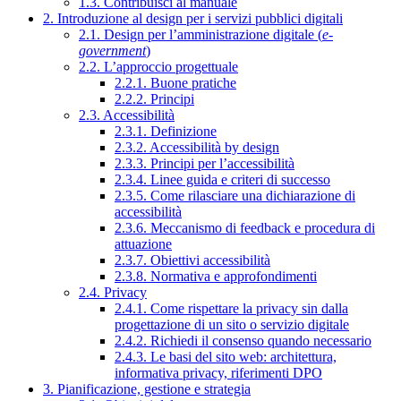
1.3. Contribuisci al manuale
2. Introduzione al design per i servizi pubblici digitali
2.1. Design per l’amministrazione digitale (
e-
government
)
2.2. L’approccio progettuale
2.2.1. Buone pratiche
2.2.2. Principi
2.3. Accessibilità
2.3.1. Definizione
2.3.2. Accessibilità by design
2.3.3. Principi per l’accessibilità
2.3.4. Linee guida e criteri di successo
2.3.5. Come rilasciare una dichiarazione di
accessibilità
2.3.6. Meccanismo di feedback e procedura di
attuazione
2.3.7. Obiettivi accessibilità
2.3.8. Normativa e approfondimenti
2.4. Privacy
2.4.1. Come rispettare la privacy sin dalla
progettazione di un sito o servizio digitale
2.4.2. Richiedi il consenso quando necessario
2.4.3. Le basi del sito web: architettura,
informativa privacy, riferimenti DPO
3. Pianificazione, gestione e strategia