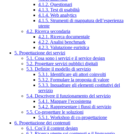
4.1.2. Questionari
4.1.3. Test di usabilità
4.1.4. Web analytics
4.1.5. Strumenti di mappatura dell’esperienza
utente
4.2. Ricerca secondaria
4.2.1. Ricerca documentale
4.2.2. Analisi benchmark
4.2.3. Valutazione euristica
5. Progettazione dei servizi
5.1. Cosa sono i servizi e il service design
5.2. Progettare servizi pubblici digitali
5.3. Definire il modello di servizio
5.3.1. Identificare gli attori coinvolti
5.3.2. Formulare la proposta di valore
5.3.3. Inquadrare gli elementi costitutivi del
servizio
5.4. Descrivere il funzionamento del servizio
5.4.1. Mappare l’ecosistema
5.4.2. Rappresentare i flussi di servizio
5.5. Co-progettare le soluzioni
5.5.1. Workshop di co-progettazione
6. Progettazione dei contenuti
6.1. Cos’è il content design
6.2. Ricerca utente sui contenuti e il linguaggio