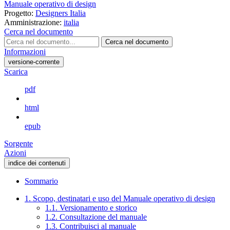
Manuale operativo di design
Progetto:
Designers Italia
Amministrazione:
italia
Cerca nel documento
Cerca nel documento
Informazioni
versione-corrente
Scarica
pdf
html
epub
Sorgente
Azioni
indice dei contenuti
Sommario
1. Scopo, destinatari e uso del Manuale operativo di design
1.1. Versionamento e storico
1.2. Consultazione del manuale
1.3. Contribuisci al manuale