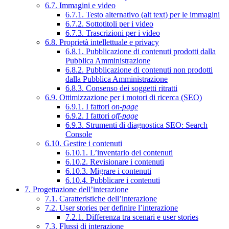
6.7. Immagini e video
6.7.1. Testo alternativo (alt text) per le immagini
6.7.2. Sottotitoli per i video
6.7.3. Trascrizioni per i video
6.8. Proprietà intellettuale e privacy
6.8.1. Pubblicazione di contenuti prodotti dalla
Pubblica Amministrazione
6.8.2. Pubblicazione di contenuti non prodotti
dalla Pubblica Amministrazione
6.8.3. Consenso dei soggetti ritratti
6.9. Ottimizzazione per i motori di ricerca (SEO)
6.9.1. I fattori
on-page
6.9.2. I fattori
off-page
6.9.3. Strumenti di diagnostica SEO: Search
Console
6.10. Gestire i contenuti
6.10.1. L’inventario dei contenuti
6.10.2. Revisionare i contenuti
6.10.3. Migrare i contenuti
6.10.4. Pubblicare i contenuti
7. Progettazione dell’interazione
7.1. Caratteristiche dell’interazione
7.2. User stories per definire l’interazione
7.2.1. Differenza tra scenari e user stories
7.3. Flussi di interazione