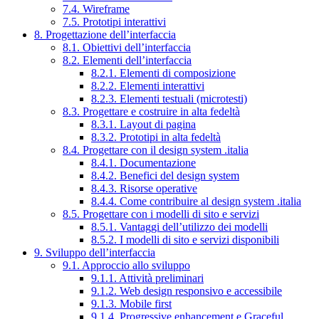
7.4. Wireframe
7.5. Prototipi interattivi
8. Progettazione dell’interfaccia
8.1. Obiettivi dell’interfaccia
8.2. Elementi dell’interfaccia
8.2.1. Elementi di composizione
8.2.2. Elementi interattivi
8.2.3. Elementi testuali (microtesti)
8.3. Progettare e costruire in alta fedeltà
8.3.1. Layout di pagina
8.3.2. Prototipi in alta fedeltà
8.4. Progettare con il design system .italia
8.4.1. Documentazione
8.4.2. Benefici del design system
8.4.3. Risorse operative
8.4.4. Come contribuire al design system .italia
8.5. Progettare con i modelli di sito e servizi
8.5.1. Vantaggi dell’utilizzo dei modelli
8.5.2. I modelli di sito e servizi disponibili
9. Sviluppo dell’interfaccia
9.1. Approccio allo sviluppo
9.1.1. Attività preliminari
9.1.2. Web design responsivo e accessibile
9.1.3. Mobile first
9.1.4. Progressive enhancement e Graceful