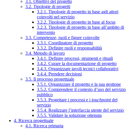
3.1. Obiettivi del progetto
3.2. Tipologie di progetti
3.2.1. Tipologie di progetto in base agli attori
coinvolti nel servizio
3.2.2. Tipologie di progetto in base al focus
3.2.3. Tipologie di progetto in base all’ambito di
intervento
3.3. Competenze, ruoli e figure coinvolte
3.3.1. Coordinatore di progetto
3.3.2. Definire ruoli e responsabilità
3.4. Metodo di lavoro
3.4.1. Definire processi, strumenti e rituali
3.4.2. Curare la documentazione di progetto
3.4.3. Organizzare tavoli tecnici collaborativi
3.4.4. Prendere decisioni
3.5. Il processo progettuale
3.5.1. Organizzare il progetto e la sua gestione
3.5.2. Comprendere il contesto d’uso del servizio
pubblico
3.5.3. Progettare i processi e i
touchpoint
del
servizio
3.5.4. Realizzare l’interfaccia utente del servizio
3.5.5. Validare la soluzione ottenuta
4. Ricerca progettuale
4.1. Ricerca primaria