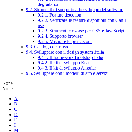
degradation
9.2. Strumenti di supporto allo sviluppo del software
9.2.1. Feature detection
9.2.2. Verificare le feature disponibili con Can I
use
9.2.3. Strumenti e risorse per CSS e JavaScript
9.2.4. Supporto browser
9.2.5. Misurare le prestazioni
9.3. Catalogo del riuso
9.4. Sviluppare con il design system .italia
9.4.1. Il framework Bootstrap Italia
9.4.2. Il kit di sviluppo React
9.4.3. Il kit di sviluppo Angular
9.5. Sviluppare con i modelli di sito e servizi
None
None
A
B
C
D
E
I
M