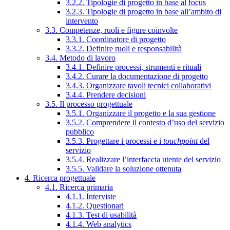
3.2.2. Tipologie di progetto in base al focus
3.2.3. Tipologie di progetto in base all’ambito di
intervento
3.3. Competenze, ruoli e figure coinvolte
3.3.1. Coordinatore di progetto
3.3.2. Definire ruoli e responsabilità
3.4. Metodo di lavoro
3.4.1. Definire processi, strumenti e rituali
3.4.2. Curare la documentazione di progetto
3.4.3. Organizzare tavoli tecnici collaborativi
3.4.4. Prendere decisioni
3.5. Il processo progettuale
3.5.1. Organizzare il progetto e la sua gestione
3.5.2. Comprendere il contesto d’uso del servizio
pubblico
3.5.3. Progettare i processi e i
touchpoint
del
servizio
3.5.4. Realizzare l’interfaccia utente del servizio
3.5.5. Validare la soluzione ottenuta
4. Ricerca progettuale
4.1. Ricerca primaria
4.1.1. Interviste
4.1.2. Questionari
4.1.3. Test di usabilità
4.1.4. Web analytics