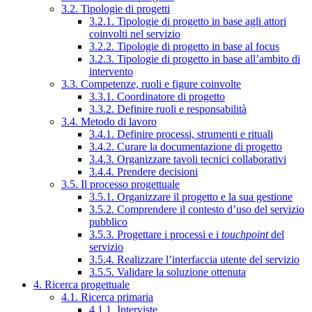
3.2. Tipologie di progetti
3.2.1. Tipologie di progetto in base agli attori
coinvolti nel servizio
3.2.2. Tipologie di progetto in base al focus
3.2.3. Tipologie di progetto in base all’ambito di
intervento
3.3. Competenze, ruoli e figure coinvolte
3.3.1. Coordinatore di progetto
3.3.2. Definire ruoli e responsabilità
3.4. Metodo di lavoro
3.4.1. Definire processi, strumenti e rituali
3.4.2. Curare la documentazione di progetto
3.4.3. Organizzare tavoli tecnici collaborativi
3.4.4. Prendere decisioni
3.5. Il processo progettuale
3.5.1. Organizzare il progetto e la sua gestione
3.5.2. Comprendere il contesto d’uso del servizio
pubblico
3.5.3. Progettare i processi e i
touchpoint
del
servizio
3.5.4. Realizzare l’interfaccia utente del servizio
3.5.5. Validare la soluzione ottenuta
4. Ricerca progettuale
4.1. Ricerca primaria
4.1.1. Interviste