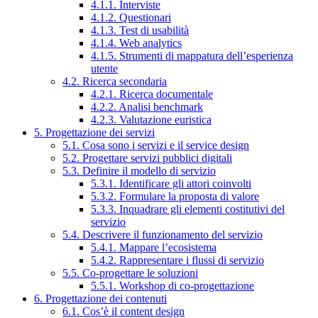
4.1.1. Interviste
4.1.2. Questionari
4.1.3. Test di usabilità
4.1.4. Web analytics
4.1.5. Strumenti di mappatura dell’esperienza
utente
4.2. Ricerca secondaria
4.2.1. Ricerca documentale
4.2.2. Analisi benchmark
4.2.3. Valutazione euristica
5. Progettazione dei servizi
5.1. Cosa sono i servizi e il service design
5.2. Progettare servizi pubblici digitali
5.3. Definire il modello di servizio
5.3.1. Identificare gli attori coinvolti
5.3.2. Formulare la proposta di valore
5.3.3. Inquadrare gli elementi costitutivi del
servizio
5.4. Descrivere il funzionamento del servizio
5.4.1. Mappare l’ecosistema
5.4.2. Rappresentare i flussi di servizio
5.5. Co-progettare le soluzioni
5.5.1. Workshop di co-progettazione
6. Progettazione dei contenuti
6.1. Cos’è il content design