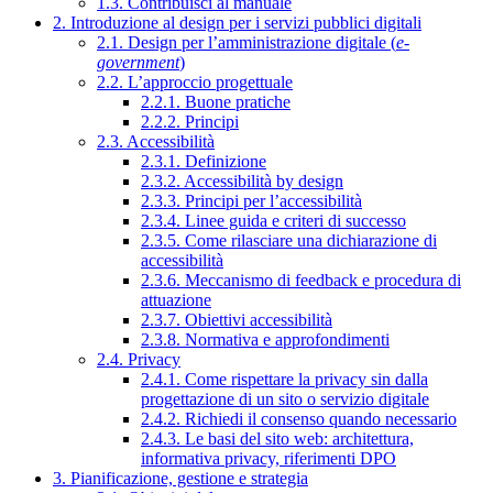
1.3. Contribuisci al manuale
2. Introduzione al design per i servizi pubblici digitali
2.1. Design per l’amministrazione digitale (
e-
government
)
2.2. L’approccio progettuale
2.2.1. Buone pratiche
2.2.2. Principi
2.3. Accessibilità
2.3.1. Definizione
2.3.2. Accessibilità by design
2.3.3. Principi per l’accessibilità
2.3.4. Linee guida e criteri di successo
2.3.5. Come rilasciare una dichiarazione di
accessibilità
2.3.6. Meccanismo di feedback e procedura di
attuazione
2.3.7. Obiettivi accessibilità
2.3.8. Normativa e approfondimenti
2.4. Privacy
2.4.1. Come rispettare la privacy sin dalla
progettazione di un sito o servizio digitale
2.4.2. Richiedi il consenso quando necessario
2.4.3. Le basi del sito web: architettura,
informativa privacy, riferimenti DPO
3. Pianificazione, gestione e strategia