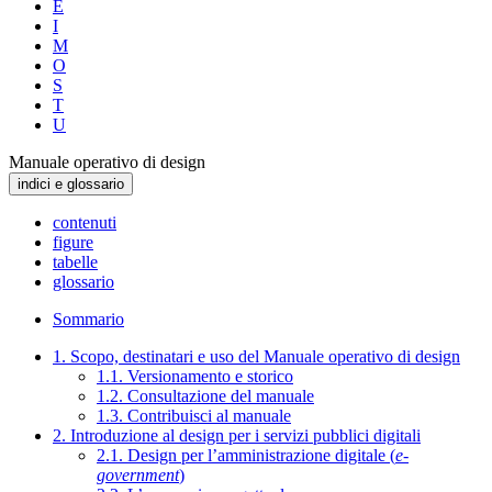
E
I
M
O
S
T
U
Manuale operativo di design
indici e glossario
contenuti
figure
tabelle
glossario
Sommario
1. Scopo, destinatari e uso del Manuale operativo di design
1.1. Versionamento e storico
1.2. Consultazione del manuale
1.3. Contribuisci al manuale
2. Introduzione al design per i servizi pubblici digitali
2.1. Design per l’amministrazione digitale (
e-
government
)