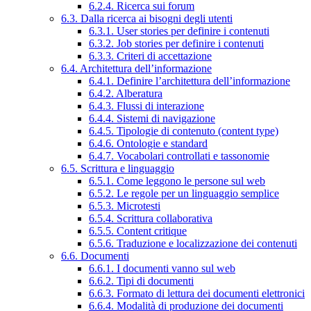
6.2.4. Ricerca sui forum
6.3. Dalla ricerca ai bisogni degli utenti
6.3.1. User stories per definire i contenuti
6.3.2. Job stories per definire i contenuti
6.3.3. Criteri di accettazione
6.4. Architettura dell’informazione
6.4.1. Definire l’architettura dell’informazione
6.4.2. Alberatura
6.4.3. Flussi di interazione
6.4.4. Sistemi di navigazione
6.4.5. Tipologie di contenuto (content type)
6.4.6. Ontologie e standard
6.4.7. Vocabolari controllati e tassonomie
6.5. Scrittura e linguaggio
6.5.1. Come leggono le persone sul web
6.5.2. Le regole per un linguaggio semplice
6.5.3. Microtesti
6.5.4. Scrittura collaborativa
6.5.5. Content critique
6.5.6. Traduzione e localizzazione dei contenuti
6.6. Documenti
6.6.1. I documenti vanno sul web
6.6.2. Tipi di documenti
6.6.3. Formato di lettura dei documenti elettronici
6.6.4. Modalità di produzione dei documenti