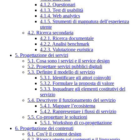
4.1.2. Questionari
4.1.3. Test di usabilità
4.1.4. Web analytics
4.1.5. Strumenti di mappatura dell’esperienza
utente
4.2. Ricerca secondaria
4.2.1. Ricerca documentale
4.2.2. Analisi benchmark
4.2.3. Valutazione euristica
5. Progettazione dei servizi
5.1. Cosa sono i servizi e il service design
5.2. Progettare servizi pubblici digitali
5.3. Definire il modello di servizio
5.3.1. Identificare gli attori coinvolti
5.3.2. Formulare la proposta di valore
5.3.3. Inquadrare gli elementi costitutivi del
servizio
5.4. Descrivere il funzionamento del servizio
5.4.1. Mappare l’ecosistema
5.4.2. Rappresentare i flussi di servizio
5.5. Co-progettare le soluzioni
5.5.1. Workshop di co-progettazione
6. Progettazione dei contenuti
6.1. Cos’è il content design
6.2. Ricerca utente sui contenuti e il linguaggio