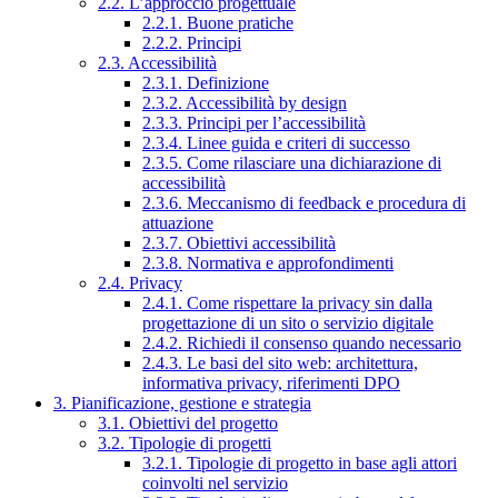
2.2. L’approccio progettuale
2.2.1. Buone pratiche
2.2.2. Principi
2.3. Accessibilità
2.3.1. Definizione
2.3.2. Accessibilità by design
2.3.3. Principi per l’accessibilità
2.3.4. Linee guida e criteri di successo
2.3.5. Come rilasciare una dichiarazione di
accessibilità
2.3.6. Meccanismo di feedback e procedura di
attuazione
2.3.7. Obiettivi accessibilità
2.3.8. Normativa e approfondimenti
2.4. Privacy
2.4.1. Come rispettare la privacy sin dalla
progettazione di un sito o servizio digitale
2.4.2. Richiedi il consenso quando necessario
2.4.3. Le basi del sito web: architettura,
informativa privacy, riferimenti DPO
3. Pianificazione, gestione e strategia
3.1. Obiettivi del progetto
3.2. Tipologie di progetti
3.2.1. Tipologie di progetto in base agli attori
coinvolti nel servizio