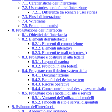
7.1. Caratteristiche dell’interazione
7.2. User stories per definire l’interazione
7.2.1. Differenza tra scenari e user stories
7.3. Flussi di interazione
7.4. Wireframe
7.5. Prototipi interattivi
8. Progettazione dell’interfaccia
8.1. Obiettivi dell’interfaccia
8.2. Elementi dell’interfaccia
8.2.1. Elementi di composizione
8.2.2. Elementi interattivi
8.2.3. Elementi testuali (microtesti)
8.3. Progettare e costruire in alta fedeltà
8.3.1. Layout di pagina
8.3.2. Prototipi in alta fedeltà
8.4. Progettare con il design system .italia
8.4.1. Documentazione
8.4.2. Benefici del design system
8.4.3. Risorse operative
8.4.4. Come contribuire al design system .italia
8.5. Progettare con i modelli di sito e servizi
8.5.1. Vantaggi dell’utilizzo dei modelli
8.5.2. I modelli di sito e servizi disponibili
9. Sviluppo dell’interfaccia
9.1. Approccio allo sviluppo