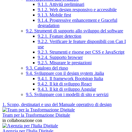
9.1.1. Attività preliminari
9.1.2. Web design responsivo e accessibile
9.1.3. Mobile first
9.1.4. Progressive enhancement e Graceful
degradation
9.2. Strumenti di supporto allo sviluppo del software
9.2.1. Feature detection
9.2.2. Verificare le feature disponibili con Can I
use
9.2.3. Strumenti e risorse per CSS e JavaScript
9.2.4. Supporto browser
9.2.5. Misurare le prestazioni
9.3. Catalogo del riuso
9.4. Sviluppare con il design system .italia
9.4.1. Il framework Bootstrap Italia
9.4.2. Il kit di sviluppo React
9.4.3. Il kit di sviluppo Angular
9.5. Sviluppare con i modelli di sito e servizi
1. Scopo, destinatari e uso del Manuale operativo di design
Team per la Trasformazione Digitale
in collaborazione con
Agenzia per l'Italia Digitale