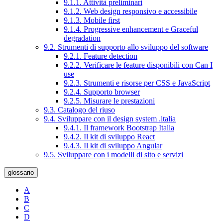
9.1.1. Attività preliminari
9.1.2. Web design responsivo e accessibile
9.1.3. Mobile first
9.1.4. Progressive enhancement e Graceful
degradation
9.2. Strumenti di supporto allo sviluppo del software
9.2.1. Feature detection
9.2.2. Verificare le feature disponibili con Can I
use
9.2.3. Strumenti e risorse per CSS e JavaScript
9.2.4. Supporto browser
9.2.5. Misurare le prestazioni
9.3. Catalogo del riuso
9.4. Sviluppare con il design system .italia
9.4.1. Il framework Bootstrap Italia
9.4.2. Il kit di sviluppo React
9.4.3. Il kit di sviluppo Angular
9.5. Sviluppare con i modelli di sito e servizi
glossario
A
B
C
D