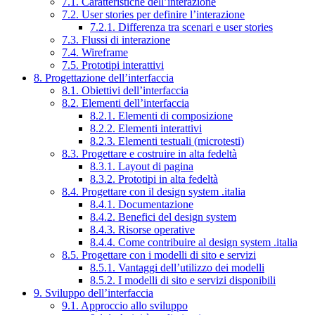
7.1. Caratteristiche dell’interazione
7.2. User stories per definire l’interazione
7.2.1. Differenza tra scenari e user stories
7.3. Flussi di interazione
7.4. Wireframe
7.5. Prototipi interattivi
8. Progettazione dell’interfaccia
8.1. Obiettivi dell’interfaccia
8.2. Elementi dell’interfaccia
8.2.1. Elementi di composizione
8.2.2. Elementi interattivi
8.2.3. Elementi testuali (microtesti)
8.3. Progettare e costruire in alta fedeltà
8.3.1. Layout di pagina
8.3.2. Prototipi in alta fedeltà
8.4. Progettare con il design system .italia
8.4.1. Documentazione
8.4.2. Benefici del design system
8.4.3. Risorse operative
8.4.4. Come contribuire al design system .italia
8.5. Progettare con i modelli di sito e servizi
8.5.1. Vantaggi dell’utilizzo dei modelli
8.5.2. I modelli di sito e servizi disponibili
9. Sviluppo dell’interfaccia
9.1. Approccio allo sviluppo