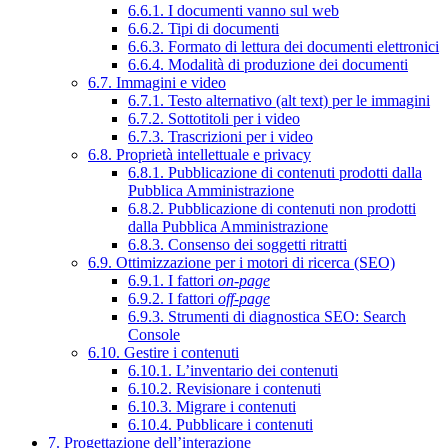
6.6.1. I documenti vanno sul web
6.6.2. Tipi di documenti
6.6.3. Formato di lettura dei documenti elettronici
6.6.4. Modalità di produzione dei documenti
6.7. Immagini e video
6.7.1. Testo alternativo (alt text) per le immagini
6.7.2. Sottotitoli per i video
6.7.3. Trascrizioni per i video
6.8. Proprietà intellettuale e privacy
6.8.1. Pubblicazione di contenuti prodotti dalla
Pubblica Amministrazione
6.8.2. Pubblicazione di contenuti non prodotti
dalla Pubblica Amministrazione
6.8.3. Consenso dei soggetti ritratti
6.9. Ottimizzazione per i motori di ricerca (SEO)
6.9.1. I fattori
on-page
6.9.2. I fattori
off-page
6.9.3. Strumenti di diagnostica SEO: Search
Console
6.10. Gestire i contenuti
6.10.1. L’inventario dei contenuti
6.10.2. Revisionare i contenuti
6.10.3. Migrare i contenuti
6.10.4. Pubblicare i contenuti
7. Progettazione dell’interazione