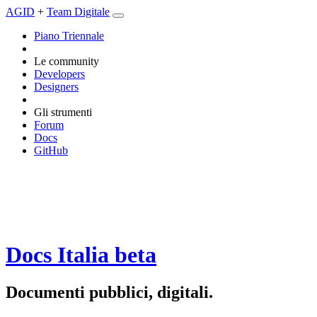
AGID
+
Team Digitale
Piano Triennale
Le community
Developers
Designers
Gli strumenti
Forum
Docs
GitHub
Docs Italia
beta
Documenti pubblici, digitali.