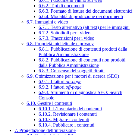
6.6.1. I documenti vanno sul web
6.6.2. Tipi di documenti
6.6.3. Formato di lettura dei documenti elettronici
6.6.4. Modalità di produzione dei documenti
6.7. Immagini e video
6.7.1. Testo alternativo (alt text) per le immagini
6.7.2. Sottotitoli per i video
6.7.3. Trascrizioni per i video
6.8. Proprietà intellettuale e privacy
6.8.1. Pubblicazione di contenuti prodotti dalla
Pubblica Amministrazione
6.8.2. Pubblicazione di contenuti non prodotti
dalla Pubblica Amministrazione
6.8.3. Consenso dei soggetti ritratti
6.9. Ottimizzazione per i motori di ricerca (SEO)
6.9.1. I fattori
on-page
6.9.2. I fattori
off-page
6.9.3. Strumenti di diagnostica SEO: Search
Console
6.10. Gestire i contenuti
6.10.1. L’inventario dei contenuti
6.10.2. Revisionare i contenuti
6.10.3. Migrare i contenuti
6.10.4. Pubblicare i contenuti
7. Progettazione dell’interazione