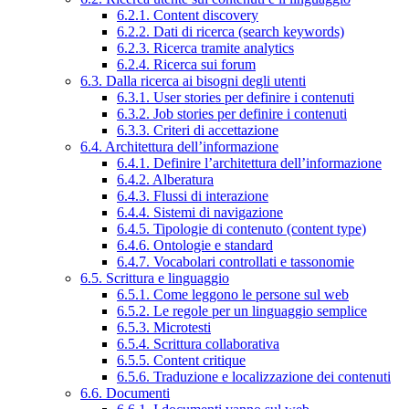
6.2.1. Content discovery
6.2.2. Dati di ricerca (search keywords)
6.2.3. Ricerca tramite analytics
6.2.4. Ricerca sui forum
6.3. Dalla ricerca ai bisogni degli utenti
6.3.1. User stories per definire i contenuti
6.3.2. Job stories per definire i contenuti
6.3.3. Criteri di accettazione
6.4. Architettura dell’informazione
6.4.1. Definire l’architettura dell’informazione
6.4.2. Alberatura
6.4.3. Flussi di interazione
6.4.4. Sistemi di navigazione
6.4.5. Tipologie di contenuto (content type)
6.4.6. Ontologie e standard
6.4.7. Vocabolari controllati e tassonomie
6.5. Scrittura e linguaggio
6.5.1. Come leggono le persone sul web
6.5.2. Le regole per un linguaggio semplice
6.5.3. Microtesti
6.5.4. Scrittura collaborativa
6.5.5. Content critique
6.5.6. Traduzione e localizzazione dei contenuti
6.6. Documenti