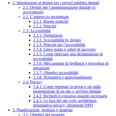
2. Introduzione al design per i servizi pubblici digitali
2.1. Design per l’amministrazione digitale (
e-
government
)
2.2. L’approccio progettuale
2.2.1. Buone pratiche
2.2.2. Principi
2.3. Accessibilità
2.3.1. Definizione
2.3.2. Accessibilità by design
2.3.3. Principi per l’accessibilità
2.3.4. Linee guida e criteri di successo
2.3.5. Come rilasciare una dichiarazione di
accessibilità
2.3.6. Meccanismo di feedback e procedura di
attuazione
2.3.7. Obiettivi accessibilità
2.3.8. Normativa e approfondimenti
2.4. Privacy
2.4.1. Come rispettare la privacy sin dalla
progettazione di un sito o servizio digitale
2.4.2. Richiedi il consenso quando necessario
2.4.3. Le basi del sito web: architettura,
informativa privacy, riferimenti DPO
3. Pianificazione, gestione e strategia
3.1. Obiettivi del progetto