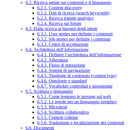
6.2. Ricerca utente sui contenuti e il linguaggio
6.2.1. Content discovery
6.2.2. Dati di ricerca (search keywords)
6.2.3. Ricerca tramite analytics
6.2.4. Ricerca sui forum
6.3. Dalla ricerca ai bisogni degli utenti
6.3.1. User stories per definire i contenuti
6.3.2. Job stories per definire i contenuti
6.3.3. Criteri di accettazione
6.4. Architettura dell’informazione
6.4.1. Definire l’architettura dell’informazione
6.4.2. Alberatura
6.4.3. Flussi di interazione
6.4.4. Sistemi di navigazione
6.4.5. Tipologie di contenuto (content type)
6.4.6. Ontologie e standard
6.4.7. Vocabolari controllati e tassonomie
6.5. Scrittura e linguaggio
6.5.1. Come leggono le persone sul web
6.5.2. Le regole per un linguaggio semplice
6.5.3. Microtesti
6.5.4. Scrittura collaborativa
6.5.5. Content critique
6.5.6. Traduzione e localizzazione dei contenuti
6.6. Documenti