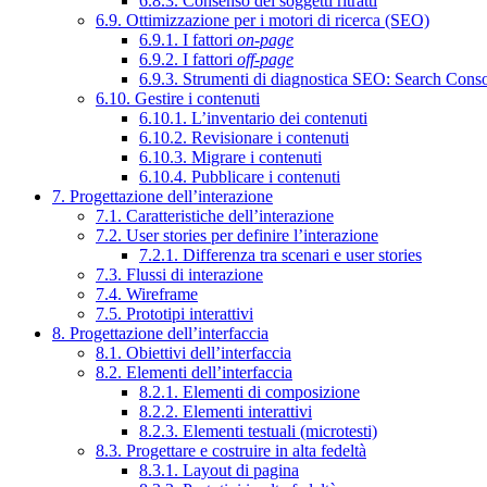
6.8.3. Consenso dei soggetti ritratti
6.9. Ottimizzazione per i motori di ricerca (SEO)
6.9.1. I fattori
on-page
6.9.2. I fattori
off-page
6.9.3. Strumenti di diagnostica SEO: Search Cons
6.10. Gestire i contenuti
6.10.1. L’inventario dei contenuti
6.10.2. Revisionare i contenuti
6.10.3. Migrare i contenuti
6.10.4. Pubblicare i contenuti
7. Progettazione dell’interazione
7.1. Caratteristiche dell’interazione
7.2. User stories per definire l’interazione
7.2.1. Differenza tra scenari e user stories
7.3. Flussi di interazione
7.4. Wireframe
7.5. Prototipi interattivi
8. Progettazione dell’interfaccia
8.1. Obiettivi dell’interfaccia
8.2. Elementi dell’interfaccia
8.2.1. Elementi di composizione
8.2.2. Elementi interattivi
8.2.3. Elementi testuali (microtesti)
8.3. Progettare e costruire in alta fedeltà
8.3.1. Layout di pagina