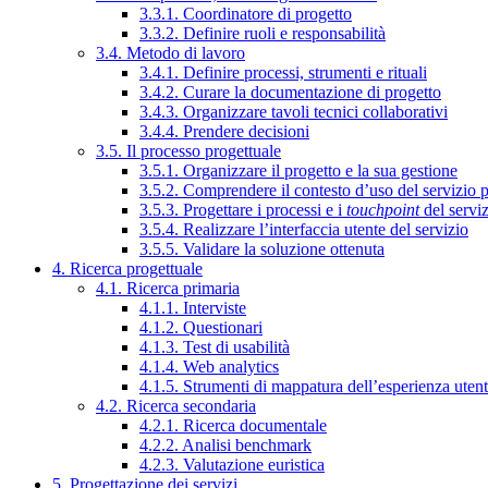
3.3.1. Coordinatore di progetto
3.3.2. Definire ruoli e responsabilità
3.4. Metodo di lavoro
3.4.1. Definire processi, strumenti e rituali
3.4.2. Curare la documentazione di progetto
3.4.3. Organizzare tavoli tecnici collaborativi
3.4.4. Prendere decisioni
3.5. Il processo progettuale
3.5.1. Organizzare il progetto e la sua gestione
3.5.2. Comprendere il contesto d’uso del servizio 
3.5.3. Progettare i processi e i
touchpoint
del servi
3.5.4. Realizzare l’interfaccia utente del servizio
3.5.5. Validare la soluzione ottenuta
4. Ricerca progettuale
4.1. Ricerca primaria
4.1.1. Interviste
4.1.2. Questionari
4.1.3. Test di usabilità
4.1.4. Web analytics
4.1.5. Strumenti di mappatura dell’esperienza uten
4.2. Ricerca secondaria
4.2.1. Ricerca documentale
4.2.2. Analisi benchmark
4.2.3. Valutazione euristica
5. Progettazione dei servizi