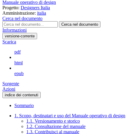
Manuale operativo di design
Progetto:
Designers Italia
Amministrazione:
italia
Cerca nel documento
Cerca nel documento
Informazioni
versione-corrente
Scarica
pdf
html
epub
Sorgente
Azioni
indice dei contenuti
Sommario
1. Scopo, destinatari e uso del Manuale operativo di design
1.1. Versionamento e storico
1.2. Consultazione del manuale
1.3. Contribuisci al manuale