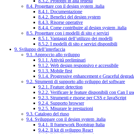
8.3.2. Prototipi in alta fedeltà
8.4. Progettare con il design system .italia
8.4.1. Documentazione
8.4.2. Benefici del design system
8.4.3. Risorse operative
8.4.4. Come contribuire al design system .italia
8.5. Progettare con i modelli di sito e servizi
8.5.1. Vantaggi dell’utilizzo dei modelli
8.5.2. I modelli di sito e servizi disponibili
9. Sviluppo dell’interfaccia
9.1. Approccio allo sviluppo
9.1.1. Attività preliminari
9.1.2. Web design responsivo e accessibile
9.1.3. Mobile first
9.1.4. Progressive enhancement e Graceful degrad
9.2. Strumenti di supporto allo sviluppo del software
9.2.1. Feature detection
9.2.2. Verificare le feature disponibili con Can I us
9.2.3. Strumenti e risorse per CSS e JavaScript
9.2.4. Supporto browser
9.2.5. Misurare le prestazioni
9.3. Catalogo del riuso
9.4. Sviluppare con il design system .italia
9.4.1. Il framework Bootstrap Italia
9.4.2. Il kit di sviluppo React