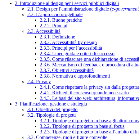
2. Introduzione al design per i servizi pubblici digitali
2.1. Design per l’amministrazione digitale (
e-government
2.2. L’approccio progettuale
2.2.1. Buone pratiche
2.2.2. Principi
2.3. Accessibilità
2.3.1. Definizione
2.3.2. Accessibilità by design
2.3.3. Principi per l’accessibilità
2.3.4. Linee guida e criteri di successo
2.3.5. Come rilasciare una dichiarazione di accessib
2.3.6. Meccanismo di feedback e procedura di attu
2.3.7. Obiettivi accessibilità
2.3.8. Normativa e approfondimenti
2.4. Privacy
2.4.1. Come rispettare la privacy sin dalla progettaz
2.4.2. Richiedi il consenso quando necessario
2.4.3. Le basi del sito web: architettura, informati
3. Pianificazione, gestione e strategia
3.1. Obiettivi del progetto
3.2. Tipologie di progetti
3.2.1. Tipologie di progetto in base agli attori coinv
3.2.2. Tipologie di progetto in base al focus
3.2.3. Tipologie di progetto in base all’ambito di i
3.3. Competenze, ruoli e figure coinvolte