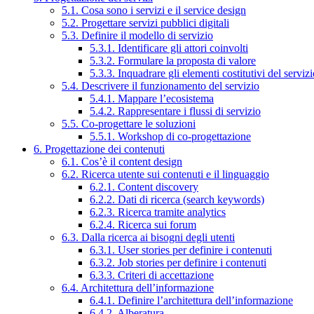
5.1. Cosa sono i servizi e il service design
5.2. Progettare servizi pubblici digitali
5.3. Definire il modello di servizio
5.3.1. Identificare gli attori coinvolti
5.3.2. Formulare la proposta di valore
5.3.3. Inquadrare gli elementi costitutivi del serviz
5.4. Descrivere il funzionamento del servizio
5.4.1. Mappare l’ecosistema
5.4.2. Rappresentare i flussi di servizio
5.5. Co-progettare le soluzioni
5.5.1. Workshop di co-progettazione
6. Progettazione dei contenuti
6.1. Cos’è il content design
6.2. Ricerca utente sui contenuti e il linguaggio
6.2.1. Content discovery
6.2.2. Dati di ricerca (search keywords)
6.2.3. Ricerca tramite analytics
6.2.4. Ricerca sui forum
6.3. Dalla ricerca ai bisogni degli utenti
6.3.1. User stories per definire i contenuti
6.3.2. Job stories per definire i contenuti
6.3.3. Criteri di accettazione
6.4. Architettura dell’informazione
6.4.1. Definire l’architettura dell’informazione
6.4.2. Alberatura