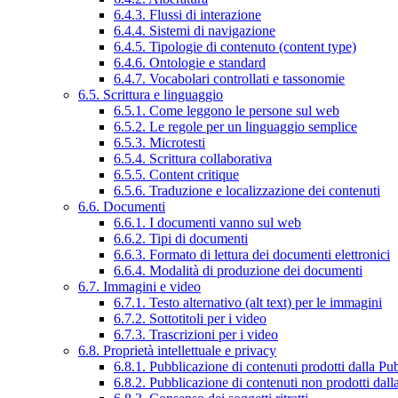
6.4.3. Flussi di interazione
6.4.4. Sistemi di navigazione
6.4.5. Tipologie di contenuto (content type)
6.4.6. Ontologie e standard
6.4.7. Vocabolari controllati e tassonomie
6.5. Scrittura e linguaggio
6.5.1. Come leggono le persone sul web
6.5.2. Le regole per un linguaggio semplice
6.5.3. Microtesti
6.5.4. Scrittura collaborativa
6.5.5. Content critique
6.5.6. Traduzione e localizzazione dei contenuti
6.6. Documenti
6.6.1. I documenti vanno sul web
6.6.2. Tipi di documenti
6.6.3. Formato di lettura dei documenti elettronici
6.6.4. Modalità di produzione dei documenti
6.7. Immagini e video
6.7.1. Testo alternativo (alt text) per le immagini
6.7.2. Sottotitoli per i video
6.7.3. Trascrizioni per i video
6.8. Proprietà intellettuale e privacy
6.8.1. Pubblicazione di contenuti prodotti dalla P
6.8.2. Pubblicazione di contenuti non prodotti dal