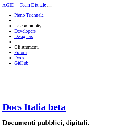
AGID
+
Team Digitale
Piano Triennale
Le community
Developers
Designers
Gli strumenti
Forum
Docs
GitHub
Docs Italia
beta
Documenti pubblici, digitali.