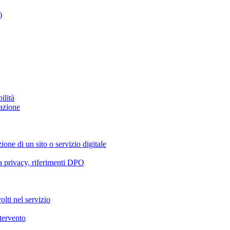
)
ilità
azione
ione di un sito o servizio digitale
va privacy, riferimenti DPO
olti nel servizio
ntervento