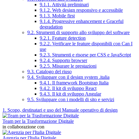
9.1.1. Attività preliminari
9.1.2. Web design responsivo e accessibile
9.1.3. Mobile first
9.1.4. Progressive enhancement e Graceful
degradation
9.2. Strumenti di supporto allo sviluppo del software
9.2.1. Feature detection
9.2.2. Verificare le feature disponibili con Can I
use
9.2.3. Strumenti e risorse per CSS e JavaScript
9.2.4. Supporto browser
9.2.5. Misurare le prestazioni
9.3. Catalogo del riuso
9.4. Sviluppare con il design system .italia
9.4.1. Il framework Bootstrap Italia
9.4.2. Il kit di sviluppo React
9.4.3. Il kit di sviluppo Angular
9.5. Sviluppare con i modelli di sito e servizi
1. Scopo, destinatari e uso del Manuale operativo di design
Team per la Trasformazione Digitale
in collaborazione con
Agenzia per l'Italia Digitale