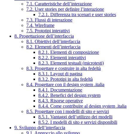
7.1. Caratteristiche dell’interazione
7.2. User stories per definire l’interazione
7.2.1. Differenza tra scenari e user stories
7.3. Flussi di interazione
7.4. Wireframe
7.5. Prototipi interattivi
8. Progettazione dell’interfaccia
8.1. Obiettivi dell’interfaccia
8.2. Elementi dell’interfaccia
8.2.1. Elementi di composizione
8.2.2. Elementi interattivi
8.2.3. Elementi testuali (microtesti)
8.3. Progettare e costruire in alta fedeltà
8.3.1. Layout di pagina
8.3.2. Prototipi in alta fedeltà
8.4. Progettare con il design system .italia
8.4.1. Documentazione
8.4.2. Benefici del design system
8.4.3. Risorse operative
8.4.4. Come contribuire al design system .italia
8.5. Progettare con i modelli di sito e servizi
8.5.1. Vantaggi dell’utilizzo dei modelli
8.5.2. I modelli di sito e servizi disponibili
9. Sviluppo dell’interfaccia
9.1. Approccio allo sviluppo