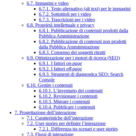
6.7. Immagini e video
6.7.1. Testo alternativo (alt text) per le immagini
6.7.2. Sottotitoli per i video
6.7.3. Trascrizioni per i video
6.8. Proprietà intellettuale e privacy
6.8.1. Pubblicazione di contenuti prodotti dalla
Pubblica Amministrazione
6.8.2. Pubblicazione di contenuti non prodotti
dalla Pubblica Amministrazione
6.8.3. Consenso dei soggetti ritratti
6.9. Ottimizzazione per i motori di ricerca (SEO)
6.9.1. I fattori
on-page
6.9.2. I fattori
off-page
6.9.3. Strumenti di diagnostica SEO: Search
Console
6.10. Gestire i contenuti
6.10.1. L’inventario dei contenuti
6.10.2. Revisionare i contenuti
6.10.3. Migrare i contenuti
6.10.4. Pubblicare i contenuti
7. Progettazione dell’interazione
7.1. Caratteristiche dell’interazione
7.2. User stories per definire l’interazione
7.2.1. Differenza tra scenari e user stories
7.3. Flussi di interazione