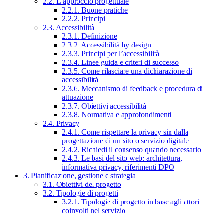
2.2. L’approccio progettuale
2.2.1. Buone pratiche
2.2.2. Principi
2.3. Accessibilità
2.3.1. Definizione
2.3.2. Accessibilità by design
2.3.3. Principi per l’accessibilità
2.3.4. Linee guida e criteri di successo
2.3.5. Come rilasciare una dichiarazione di
accessibilità
2.3.6. Meccanismo di feedback e procedura di
attuazione
2.3.7. Obiettivi accessibilità
2.3.8. Normativa e approfondimenti
2.4. Privacy
2.4.1. Come rispettare la privacy sin dalla
progettazione di un sito o servizio digitale
2.4.2. Richiedi il consenso quando necessario
2.4.3. Le basi del sito web: architettura,
informativa privacy, riferimenti DPO
3. Pianificazione, gestione e strategia
3.1. Obiettivi del progetto
3.2. Tipologie di progetti
3.2.1. Tipologie di progetto in base agli attori
coinvolti nel servizio