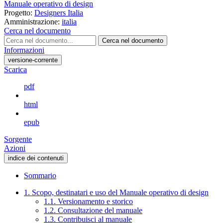
Manuale operativo di design
Progetto:
Designers Italia
Amministrazione:
italia
Cerca nel documento
Cerca nel documento
Informazioni
versione-corrente
Scarica
pdf
html
epub
Sorgente
Azioni
indice dei contenuti
Sommario
1. Scopo, destinatari e uso del Manuale operativo di design
1.1. Versionamento e storico
1.2. Consultazione del manuale
1.3. Contribuisci al manuale