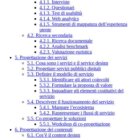
4.1.1. Interviste
4.1.2. Questionari
4.1.3. Test di usabilità
4.1.4. Web analytics
4.1.5. Strumenti di mappatura dell’esperienza
utente
4.2. Ricerca secondaria
4.2.1. Ricerca documentale
4.2.2. Analisi benchmark
4.2.3. Valutazione euristica
5. Progettazione dei servizi
5.1. Cosa sono i servizi e il service design
5.2. Progettare servizi pubblici digitali
5.3. Definire il modello di servizio
5.3.1. Identificare gli attori coinvolti
5.3.2. Formulare la proposta di valore
5.3.3. Inquadrare gli elementi costitutivi del
servizio
5.4. Descrivere il funzionamento del servizio
5.4.1. Mappare l’ecosistema
5.4.2. Rappresentare i flussi di servizio
5.5. Co-progettare le soluzioni
5.5.1. Workshop di co-progettazione
6. Progettazione dei contenuti
6.1. Cos’è il content design