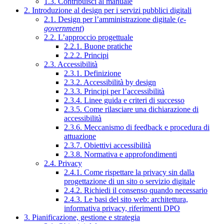
1.3. Contribuisci al manuale
2. Introduzione al design per i servizi pubblici digitali
2.1. Design per l’amministrazione digitale (
e-
government
)
2.2. L’approccio progettuale
2.2.1. Buone pratiche
2.2.2. Principi
2.3. Accessibilità
2.3.1. Definizione
2.3.2. Accessibilità by design
2.3.3. Principi per l’accessibilità
2.3.4. Linee guida e criteri di successo
2.3.5. Come rilasciare una dichiarazione di
accessibilità
2.3.6. Meccanismo di feedback e procedura di
attuazione
2.3.7. Obiettivi accessibilità
2.3.8. Normativa e approfondimenti
2.4. Privacy
2.4.1. Come rispettare la privacy sin dalla
progettazione di un sito o servizio digitale
2.4.2. Richiedi il consenso quando necessario
2.4.3. Le basi del sito web: architettura,
informativa privacy, riferimenti DPO
3. Pianificazione, gestione e strategia