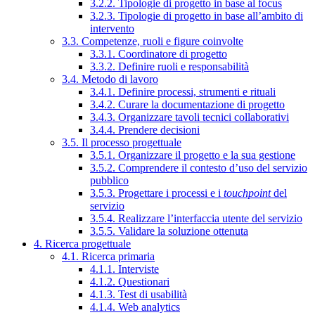
3.2.2. Tipologie di progetto in base al focus
3.2.3. Tipologie di progetto in base all’ambito di
intervento
3.3. Competenze, ruoli e figure coinvolte
3.3.1. Coordinatore di progetto
3.3.2. Definire ruoli e responsabilità
3.4. Metodo di lavoro
3.4.1. Definire processi, strumenti e rituali
3.4.2. Curare la documentazione di progetto
3.4.3. Organizzare tavoli tecnici collaborativi
3.4.4. Prendere decisioni
3.5. Il processo progettuale
3.5.1. Organizzare il progetto e la sua gestione
3.5.2. Comprendere il contesto d’uso del servizio
pubblico
3.5.3. Progettare i processi e i
touchpoint
del
servizio
3.5.4. Realizzare l’interfaccia utente del servizio
3.5.5. Validare la soluzione ottenuta
4. Ricerca progettuale
4.1. Ricerca primaria
4.1.1. Interviste
4.1.2. Questionari
4.1.3. Test di usabilità
4.1.4. Web analytics