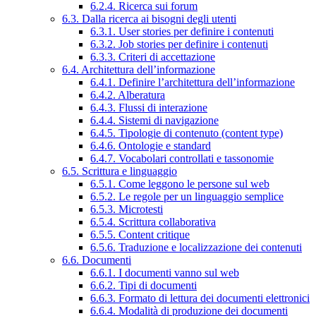
6.2.4. Ricerca sui forum
6.3. Dalla ricerca ai bisogni degli utenti
6.3.1. User stories per definire i contenuti
6.3.2. Job stories per definire i contenuti
6.3.3. Criteri di accettazione
6.4. Architettura dell’informazione
6.4.1. Definire l’architettura dell’informazione
6.4.2. Alberatura
6.4.3. Flussi di interazione
6.4.4. Sistemi di navigazione
6.4.5. Tipologie di contenuto (content type)
6.4.6. Ontologie e standard
6.4.7. Vocabolari controllati e tassonomie
6.5. Scrittura e linguaggio
6.5.1. Come leggono le persone sul web
6.5.2. Le regole per un linguaggio semplice
6.5.3. Microtesti
6.5.4. Scrittura collaborativa
6.5.5. Content critique
6.5.6. Traduzione e localizzazione dei contenuti
6.6. Documenti
6.6.1. I documenti vanno sul web
6.6.2. Tipi di documenti
6.6.3. Formato di lettura dei documenti elettronici
6.6.4. Modalità di produzione dei documenti