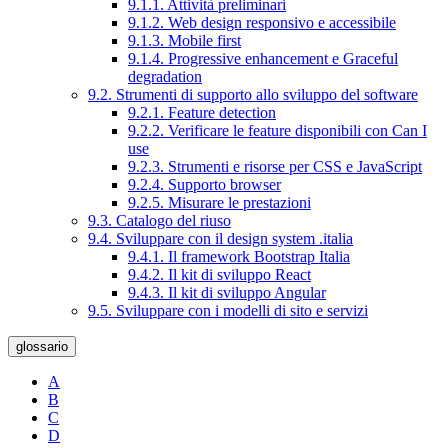
9.1.1. Attività preliminari
9.1.2. Web design responsivo e accessibile
9.1.3. Mobile first
9.1.4. Progressive enhancement e Graceful
degradation
9.2. Strumenti di supporto allo sviluppo del software
9.2.1. Feature detection
9.2.2. Verificare le feature disponibili con Can I
use
9.2.3. Strumenti e risorse per CSS e JavaScript
9.2.4. Supporto browser
9.2.5. Misurare le prestazioni
9.3. Catalogo del riuso
9.4. Sviluppare con il design system .italia
9.4.1. Il framework Bootstrap Italia
9.4.2. Il kit di sviluppo React
9.4.3. Il kit di sviluppo Angular
9.5. Sviluppare con i modelli di sito e servizi
glossario
A
B
C
D