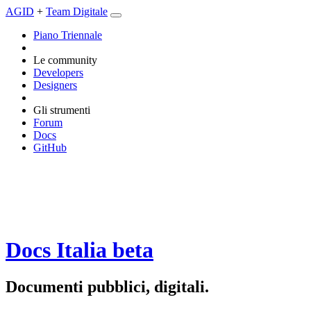
AGID
+
Team Digitale
Piano Triennale
Le community
Developers
Designers
Gli strumenti
Forum
Docs
GitHub
Docs Italia
beta
Documenti pubblici, digitali.