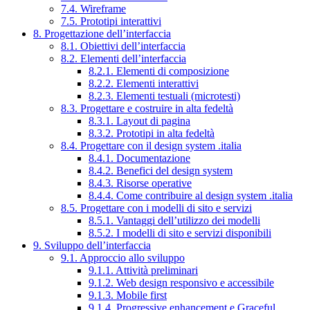
7.4. Wireframe
7.5. Prototipi interattivi
8. Progettazione dell’interfaccia
8.1. Obiettivi dell’interfaccia
8.2. Elementi dell’interfaccia
8.2.1. Elementi di composizione
8.2.2. Elementi interattivi
8.2.3. Elementi testuali (microtesti)
8.3. Progettare e costruire in alta fedeltà
8.3.1. Layout di pagina
8.3.2. Prototipi in alta fedeltà
8.4. Progettare con il design system .italia
8.4.1. Documentazione
8.4.2. Benefici del design system
8.4.3. Risorse operative
8.4.4. Come contribuire al design system .italia
8.5. Progettare con i modelli di sito e servizi
8.5.1. Vantaggi dell’utilizzo dei modelli
8.5.2. I modelli di sito e servizi disponibili
9. Sviluppo dell’interfaccia
9.1. Approccio allo sviluppo
9.1.1. Attività preliminari
9.1.2. Web design responsivo e accessibile
9.1.3. Mobile first
9.1.4. Progressive enhancement e Graceful