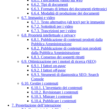
6.6.1. I documenti vanno sul web
6.6.2. Tipi di documenti
6.6.3. Formato di lettura dei documenti elettronici
6.6.4. Modalità di produzione dei documenti
6.7. Immagini e video
6.7.1. Testo alternativo (alt text) per le immagini
6.7.2. Sottotitoli per i video
6.7.3. Trascrizioni per i video
6.8. Proprietà intellettuale e privacy
6.8.1. Pubblicazione di contenuti prodotti dalla
Pubblica Amministrazione
6.8.2. Pubblicazione di contenuti non prodotti
dalla Pubblica Amministrazione
6.8.3. Consenso dei soggetti ritratti
6.9. Ottimizzazione per i motori di ricerca (SEO)
6.9.1. I fattori
on-page
6.9.2. I fattori
off-page
6.9.3. Strumenti di diagnostica SEO: Search
Console
6.10. Gestire i contenuti
6.10.1. L’inventario dei contenuti
6.10.2. Revisionare i contenuti
6.10.3. Migrare i contenuti
6.10.4. Pubblicare i contenuti
7. Progettazione dell’interazione