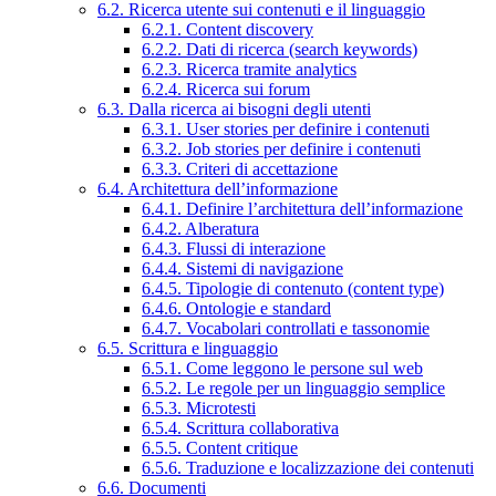
6.2. Ricerca utente sui contenuti e il linguaggio
6.2.1. Content discovery
6.2.2. Dati di ricerca (search keywords)
6.2.3. Ricerca tramite analytics
6.2.4. Ricerca sui forum
6.3. Dalla ricerca ai bisogni degli utenti
6.3.1. User stories per definire i contenuti
6.3.2. Job stories per definire i contenuti
6.3.3. Criteri di accettazione
6.4. Architettura dell’informazione
6.4.1. Definire l’architettura dell’informazione
6.4.2. Alberatura
6.4.3. Flussi di interazione
6.4.4. Sistemi di navigazione
6.4.5. Tipologie di contenuto (content type)
6.4.6. Ontologie e standard
6.4.7. Vocabolari controllati e tassonomie
6.5. Scrittura e linguaggio
6.5.1. Come leggono le persone sul web
6.5.2. Le regole per un linguaggio semplice
6.5.3. Microtesti
6.5.4. Scrittura collaborativa
6.5.5. Content critique
6.5.6. Traduzione e localizzazione dei contenuti
6.6. Documenti