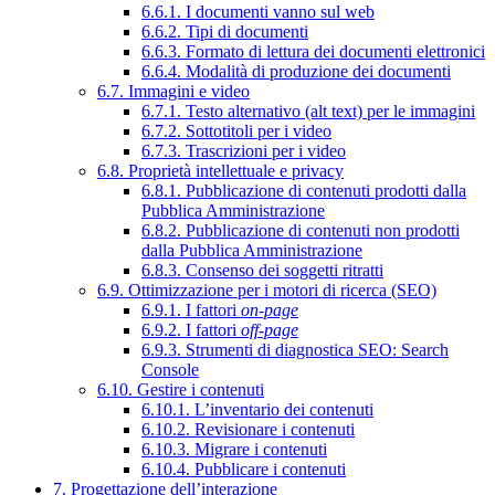
6.6.1. I documenti vanno sul web
6.6.2. Tipi di documenti
6.6.3. Formato di lettura dei documenti elettronici
6.6.4. Modalità di produzione dei documenti
6.7. Immagini e video
6.7.1. Testo alternativo (alt text) per le immagini
6.7.2. Sottotitoli per i video
6.7.3. Trascrizioni per i video
6.8. Proprietà intellettuale e privacy
6.8.1. Pubblicazione di contenuti prodotti dalla
Pubblica Amministrazione
6.8.2. Pubblicazione di contenuti non prodotti
dalla Pubblica Amministrazione
6.8.3. Consenso dei soggetti ritratti
6.9. Ottimizzazione per i motori di ricerca (SEO)
6.9.1. I fattori
on-page
6.9.2. I fattori
off-page
6.9.3. Strumenti di diagnostica SEO: Search
Console
6.10. Gestire i contenuti
6.10.1. L’inventario dei contenuti
6.10.2. Revisionare i contenuti
6.10.3. Migrare i contenuti
6.10.4. Pubblicare i contenuti
7. Progettazione dell’interazione