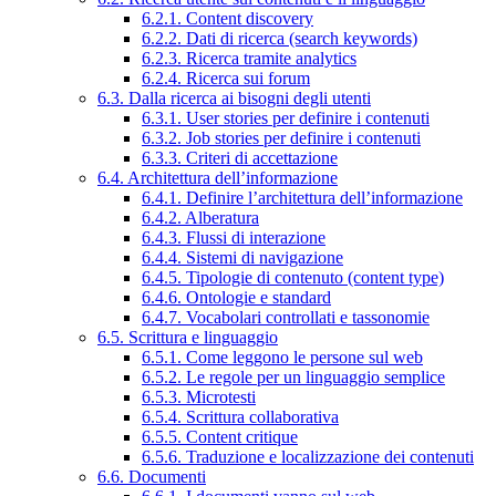
6.2.1. Content discovery
6.2.2. Dati di ricerca (search keywords)
6.2.3. Ricerca tramite analytics
6.2.4. Ricerca sui forum
6.3. Dalla ricerca ai bisogni degli utenti
6.3.1. User stories per definire i contenuti
6.3.2. Job stories per definire i contenuti
6.3.3. Criteri di accettazione
6.4. Architettura dell’informazione
6.4.1. Definire l’architettura dell’informazione
6.4.2. Alberatura
6.4.3. Flussi di interazione
6.4.4. Sistemi di navigazione
6.4.5. Tipologie di contenuto (content type)
6.4.6. Ontologie e standard
6.4.7. Vocabolari controllati e tassonomie
6.5. Scrittura e linguaggio
6.5.1. Come leggono le persone sul web
6.5.2. Le regole per un linguaggio semplice
6.5.3. Microtesti
6.5.4. Scrittura collaborativa
6.5.5. Content critique
6.5.6. Traduzione e localizzazione dei contenuti
6.6. Documenti