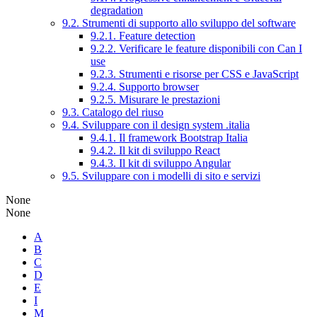
degradation
9.2. Strumenti di supporto allo sviluppo del software
9.2.1. Feature detection
9.2.2. Verificare le feature disponibili con Can I
use
9.2.3. Strumenti e risorse per CSS e JavaScript
9.2.4. Supporto browser
9.2.5. Misurare le prestazioni
9.3. Catalogo del riuso
9.4. Sviluppare con il design system .italia
9.4.1. Il framework Bootstrap Italia
9.4.2. Il kit di sviluppo React
9.4.3. Il kit di sviluppo Angular
9.5. Sviluppare con i modelli di sito e servizi
None
None
A
B
C
D
E
I
M