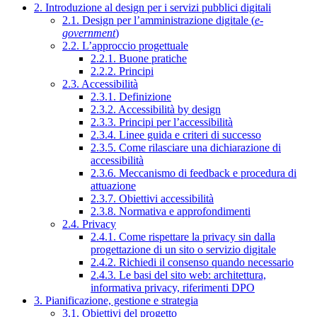
2. Introduzione al design per i servizi pubblici digitali
2.1. Design per l’amministrazione digitale (
e-
government
)
2.2. L’approccio progettuale
2.2.1. Buone pratiche
2.2.2. Principi
2.3. Accessibilità
2.3.1. Definizione
2.3.2. Accessibilità by design
2.3.3. Principi per l’accessibilità
2.3.4. Linee guida e criteri di successo
2.3.5. Come rilasciare una dichiarazione di
accessibilità
2.3.6. Meccanismo di feedback e procedura di
attuazione
2.3.7. Obiettivi accessibilità
2.3.8. Normativa e approfondimenti
2.4. Privacy
2.4.1. Come rispettare la privacy sin dalla
progettazione di un sito o servizio digitale
2.4.2. Richiedi il consenso quando necessario
2.4.3. Le basi del sito web: architettura,
informativa privacy, riferimenti DPO
3. Pianificazione, gestione e strategia
3.1. Obiettivi del progetto