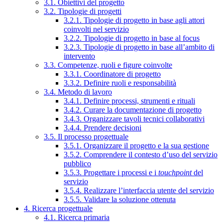
3.1. Obiettivi del progetto
3.2. Tipologie di progetti
3.2.1. Tipologie di progetto in base agli attori
coinvolti nel servizio
3.2.2. Tipologie di progetto in base al focus
3.2.3. Tipologie di progetto in base all’ambito di
intervento
3.3. Competenze, ruoli e figure coinvolte
3.3.1. Coordinatore di progetto
3.3.2. Definire ruoli e responsabilità
3.4. Metodo di lavoro
3.4.1. Definire processi, strumenti e rituali
3.4.2. Curare la documentazione di progetto
3.4.3. Organizzare tavoli tecnici collaborativi
3.4.4. Prendere decisioni
3.5. Il processo progettuale
3.5.1. Organizzare il progetto e la sua gestione
3.5.2. Comprendere il contesto d’uso del servizio
pubblico
3.5.3. Progettare i processi e i
touchpoint
del
servizio
3.5.4. Realizzare l’interfaccia utente del servizio
3.5.5. Validare la soluzione ottenuta
4. Ricerca progettuale
4.1. Ricerca primaria