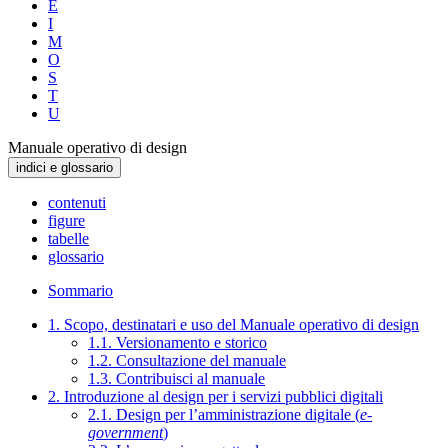
E
I
M
O
S
T
U
Manuale operativo di design
indici e glossario
contenuti
figure
tabelle
glossario
Sommario
1. Scopo, destinatari e uso del Manuale operativo di design
1.1. Versionamento e storico
1.2. Consultazione del manuale
1.3. Contribuisci al manuale
2. Introduzione al design per i servizi pubblici digitali
2.1. Design per l’amministrazione digitale (
e-
government
)