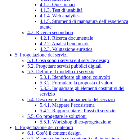
4.1.2. Questionari
4.1.3. Test di usabilità
4.1.4. Web analytics
4.1.5. Strumenti di mappatura dell’esperienza
utente
4.2. Ricerca secondaria
4.2.1. Ricerca documentale
4.2.2. Analisi benchmark
4.2.3. Valutazione euristica
5. Progettazione dei servizi
5.1. Cosa sono i servizi e il service design
5.2. Progettare servizi pubblici digitali
5.3. Definire il modello di servizio
5.3.1. Identificare gli attori coinvolti
5.3.2. Formulare la proposta di valore
5.3.3. Inquadrare gli elementi costitutivi del
servizio
5.4. Descrivere il funzionamento del servizio
5.4.1. Mappare l’ecosistema
5.4.2. Rappresentare i flussi di servizio
5.5. Co-progettare le soluzioni
5.5.1. Workshop di co-progettazione
6. Progettazione dei contenuti
6.1. Cos’è il content design
6.2. Ricerca utente sui contenuti e il linguaggio