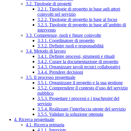
3.2. Tipologie di progetti
3.2.1. Tipologie di progetto in base agli attori
coinvolti nel servizio
3.2.2. Tipologie di progetto in base al focus
3.2.3. Tipologie di progetto in base all’ambito di
intervento
3.3. Competenze, ruoli e figure coinvolte
3.3.1. Coordinatore di progetto
3.3.2. Definire ruoli e responsabilità
3.4. Metodo di lavoro
3.4.1. Definire processi, strumenti e rituali
3.4.2. Curare la documentazione di progetto
3.4.3. Organizzare tavoli tecnici collaborativi
3.4.4. Prendere decisioni
3.5. Il processo progettuale
3.5.1. Organizzare il progetto e la sua gestione
3.5.2. Comprendere il contesto d’uso del servizio
pubblico
3.5.3. Progettare i processi e i
touchpoint
del
servizio
3.5.4. Realizzare l’interfaccia utente del servizio
3.5.5. Validare la soluzione ottenuta
4. Ricerca progettuale
4.1. Ricerca primaria
4.1.1. Interviste