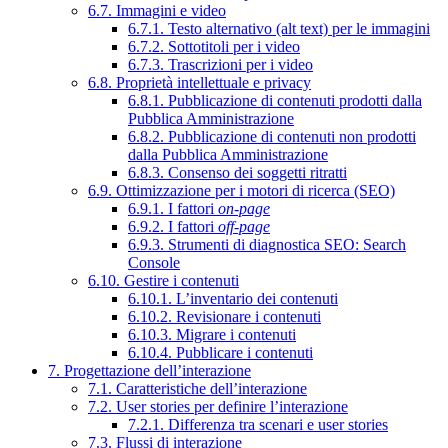
6.7. Immagini e video
6.7.1. Testo alternativo (alt text) per le immagini
6.7.2. Sottotitoli per i video
6.7.3. Trascrizioni per i video
6.8. Proprietà intellettuale e privacy
6.8.1. Pubblicazione di contenuti prodotti dalla
Pubblica Amministrazione
6.8.2. Pubblicazione di contenuti non prodotti
dalla Pubblica Amministrazione
6.8.3. Consenso dei soggetti ritratti
6.9. Ottimizzazione per i motori di ricerca (SEO)
6.9.1. I fattori
on-page
6.9.2. I fattori
off-page
6.9.3. Strumenti di diagnostica SEO: Search
Console
6.10. Gestire i contenuti
6.10.1. L’inventario dei contenuti
6.10.2. Revisionare i contenuti
6.10.3. Migrare i contenuti
6.10.4. Pubblicare i contenuti
7. Progettazione dell’interazione
7.1. Caratteristiche dell’interazione
7.2. User stories per definire l’interazione
7.2.1. Differenza tra scenari e user stories
7.3. Flussi di interazione