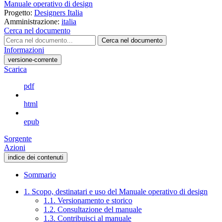
Manuale operativo di design
Progetto:
Designers Italia
Amministrazione:
italia
Cerca nel documento
Cerca nel documento
Informazioni
versione-corrente
Scarica
pdf
html
epub
Sorgente
Azioni
indice dei contenuti
Sommario
1. Scopo, destinatari e uso del Manuale operativo di design
1.1. Versionamento e storico
1.2. Consultazione del manuale
1.3. Contribuisci al manuale