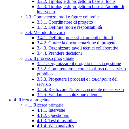
3.2.2. Tipologie di progetto in base al focus
3.2.3. Tipologie di progetto in base all’ambito di
intervento
3.3. Competenze, ruoli e figure coinvolte
3.3.1. Coordinatore di progetto
3.3.2. Definire ruoli e responsabilità
3.4. Metodo di lavoro
3.4.1. Definire processi, strumenti e rituali
3.4.2. Curare la documentazione di progetto
3.4.3. Organizzare tavoli tecnici collaborativi
3.4.4. Prendere decisioni
3.5. Il processo progettuale
3.5.1. Organizzare il progetto e la sua gestione
3.5.2. Comprendere il contesto d’uso del servizio
pubblico
3.5.3. Progettare i processi e i
touchpoint
del
servizio
3.5.4. Realizzare l’interfaccia utente del servizio
3.5.5. Validare la soluzione ottenuta
4. Ricerca progettuale
4.1. Ricerca primaria
4.1.1. Interviste
4.1.2. Questionari
4.1.3. Test di usabilità
4.1.4. Web analytics