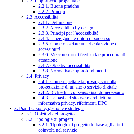
2.2. L’approccio progettuale
2.2.1. Buone pratiche
2.2.2. Principi
2.3. Accessibilità
2.3.1. Definizione
2.3.2. Accessibilità by design
2.3.3. Principi per l’accessibilità
2.3.4. Linee guida e criteri di successo
2.3.5. Come rilasciare una dichiarazione di
accessibilità
2.3.6. Meccanismo di feedback e procedura di
attuazione
2.3.7. Obiettivi accessibilità
2.3.8. Normativa e approfondimenti
2.4. Privacy
2.4.1. Come rispettare la privacy sin dalla
progettazione di un sito o servizio digitale
2.4.2. Richiedi il consenso quando necessario
2.4.3. Le basi del sito web: architettura,
informativa privacy, riferimenti DPO
3. Pianificazione, gestione e strategia
3.1. Obiettivi del progetto
3.2. Tipologie di progetti
3.2.1. Tipologie di progetto in base agli attori
coinvolti nel servizio