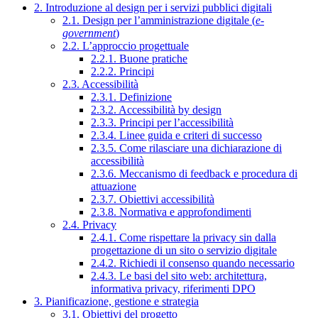
2. Introduzione al design per i servizi pubblici digitali
2.1. Design per l’amministrazione digitale (
e-
government
)
2.2. L’approccio progettuale
2.2.1. Buone pratiche
2.2.2. Principi
2.3. Accessibilità
2.3.1. Definizione
2.3.2. Accessibilità by design
2.3.3. Principi per l’accessibilità
2.3.4. Linee guida e criteri di successo
2.3.5. Come rilasciare una dichiarazione di
accessibilità
2.3.6. Meccanismo di feedback e procedura di
attuazione
2.3.7. Obiettivi accessibilità
2.3.8. Normativa e approfondimenti
2.4. Privacy
2.4.1. Come rispettare la privacy sin dalla
progettazione di un sito o servizio digitale
2.4.2. Richiedi il consenso quando necessario
2.4.3. Le basi del sito web: architettura,
informativa privacy, riferimenti DPO
3. Pianificazione, gestione e strategia
3.1. Obiettivi del progetto