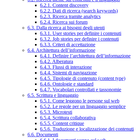
6.2.1. Content discovery
6.2.2. Dati di ricerca (search keywords)
6.2.3. Ricerca tramite analytics
6.2.4. Ricerca sui forum
6.3. Dalla ricerca ai bisogni degli utenti
6.3.1. User stories per definire i contenuti
6.3.2. Job stories per definire i contenuti
6.3.3. Criteri di accettazione
6.4. Architettura dell’informazione
6.4.1. Definire l’architettura dell’informazione
6.4.2. Alberatura
6.4.3. Flussi di interazione
6.4.4. Sistemi di navigazione
6.4.5. Tipologie di contenuto (content type)
6.4.6. Ontologie e standard
6.4.7. Vocabolari controllati e tassonomie
6.5. Scrittura e linguaggio
6.5.1. Come leggono le persone sul web
6.5.2. Le regole per un linguaggio semplice
6.5.3. Microtesti
6.5.4. Scrittura collaborativa
6.5.5. Content critique
6.5.6. Traduzione e localizzazione dei contenuti
6.6. Documenti