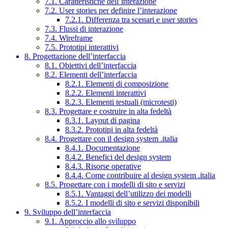
7.1. Caratteristiche dell’interazione
7.2. User stories per definire l’interazione
7.2.1. Differenza tra scenari e user stories
7.3. Flussi di interazione
7.4. Wireframe
7.5. Prototipi interattivi
8. Progettazione dell’interfaccia
8.1. Obiettivi dell’interfaccia
8.2. Elementi dell’interfaccia
8.2.1. Elementi di composizione
8.2.2. Elementi interattivi
8.2.3. Elementi testuali (microtesti)
8.3. Progettare e costruire in alta fedeltà
8.3.1. Layout di pagina
8.3.2. Prototipi in alta fedeltà
8.4. Progettare con il design system .italia
8.4.1. Documentazione
8.4.2. Benefici del design system
8.4.3. Risorse operative
8.4.4. Come contribuire al design system .italia
8.5. Progettare con i modelli di sito e servizi
8.5.1. Vantaggi dell’utilizzo dei modelli
8.5.2. I modelli di sito e servizi disponibili
9. Sviluppo dell’interfaccia
9.1. Approccio allo sviluppo