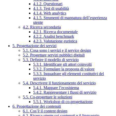
4.1.2. Questionari
4.1.3. Test di usabilità
4.1.4. Web analytics
4.1.5. Strumenti di mappatura dell’esperienza
utente
4.2. Ricerca secondaria
4.2.1. Ricerca documentale
4.2.2. Analisi benchmark
4.2.3. Valutazione euristica
5. Progettazione dei servizi
5.1. Cosa sono i servizi e il service design
5.2. Progettare servizi pubblici digitali
5.3. Definire il modello di servizio
5.3.1. Identificare gli attori coinvolti
5.3.2. Formulare la proposta di valore
5.3.3. Inquadrare gli elementi costitutivi del
servizio
5.4. Descrivere il funzionamento del servizio
5.4.1. Mappare l’ecosistema
5.4.2. Rappresentare i flussi di servizio
5.5. Co-progettare le soluzioni
5.5.1. Workshop di co-progettazione
6. Progettazione dei contenuti
6.1. Cos’è il content design
6.2. Ricerca utente sui contenuti e il linguaggio