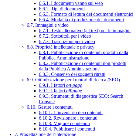
6.6.1. I documenti vanno sul web
6.6.2. Tipi di documenti
6.6.3. Formato di lettura dei documenti elettronici
6.6.4. Modalità di produzione dei documenti
6.7. Immagini e video
6.7.1. Testo alternativo (alt text) per le immagini
6.7.2. Sottotitoli per i video
6.7.3. Trascrizioni per i video
6.8. Proprietà intellettuale e privacy
6.8.1. Pubblicazione di contenuti prodotti dalla
Pubblica Amministrazione
6.8.2. Pubblicazione di contenuti non prodotti
dalla Pubblica Amministrazione
6.8.3. Consenso dei soggetti ritratti
6.9. Ottimizzazione per i motori di ricerca (SEO)
6.9.1. I fattori
on-page
6.9.2. I fattori
off-page
6.9.3. Strumenti di diagnostica SEO: Search
Console
6.10. Gestire i contenuti
6.10.1. L’inventario dei contenuti
6.10.2. Revisionare i contenuti
6.10.3. Migrare i contenuti
6.10.4. Pubblicare i contenuti
7. Progettazione dell’interazione