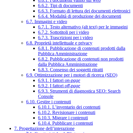
6.6.1. I documenti vanno sul web
6.6.2. Tipi di documenti
6.6.3. Formato di lettura dei documenti elettronici
6.6.4. Modalità di produzione dei documenti
6.7. Immagini e video
6.7.1. Testo alternativo (alt text) per le immagini
6.7.2. Sottotitoli per i video
6.7.3. Trascrizioni per i video
6.8. Proprietà intellettuale e privacy
6.8.1. Pubblicazione di contenuti prodotti dalla
Pubblica Amministrazione
6.8.2. Pubblicazione di contenuti non prodotti
dalla Pubblica Amministrazione
6.8.3. Consenso dei soggetti ritratti
6.9. Ottimizzazione per i motori di ricerca (SEO)
6.9.1. I fattori
on-page
6.9.2. I fattori
off-page
6.9.3. Strumenti di diagnostica SEO: Search
Console
6.10. Gestire i contenuti
6.10.1. L’inventario dei contenuti
6.10.2. Revisionare i contenuti
6.10.3. Migrare i contenuti
6.10.4. Pubblicare i contenuti
7. Progettazione dell’interazione