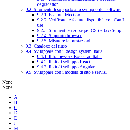
degradation
9.2. Strumenti di supporto allo sviluppo del software
9.2.1. Feature detection
9.2.2. Verificare le feature disponibili con Can I
use
9.2.3. Strumenti e risorse per CSS e JavaScript
9.2.4. Supporto browser
9.2.5. Misurare le prestazioni
9.3. Catalogo del riuso
9.4. Sviluppare con il design system .italia
9.4.1. Il framework Bootstrap Italia
9.4.2. Il kit di sviluppo React
9.4.3. Il kit di sviluppo Angular
9.5. Sviluppare con i modelli di sito e servizi
None
None
A
B
C
D
E
I
M