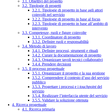
3.1. Obiettivi del progetto
3.2. Tipologie di progetti
3.2.1. Tipologie di progetto in base agli attori
coinvolti nel servizio
3.2.2. Tipologie di progetto in base al focus
3.2.3. Tipologie di progetto in base all’ambito di
intervento
3.3. Competenze, ruoli e figure coinvolte
3.3.1. Coordinatore di progetto
3.3.2. Definire ruoli e responsabilità
3.4. Metodo di lavoro
3.4.1. Definire processi, strumenti e rituali
3.4.2. Curare la documentazione di progetto
3.4.3. Organizzare tavoli tecnici collaborativi
3.4.4. Prendere decisioni
3.5. Il processo progettuale
3.5.1. Organizzare il progetto e la sua gestione
3.5.2. Comprendere il contesto d’uso del servizio
pubblico
3.5.3. Progettare i processi e i
touchpoint
del
servizio
3.5.4. Realizzare l’interfaccia utente del servizio
3.5.5. Validare la soluzione ottenuta
4. Ricerca progettuale
4.1. Ricerca primaria