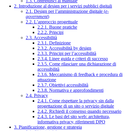
1.3. Contribuisci al manuale
2. Introduzione al design per i servizi pubblici digitali
2.1. Design per l’amministrazione digitale (
e-
government
)
2.2. L’approccio progettuale
2.2.1. Buone pratiche
2.2.2. Principi
2.3. Accessibilità
2.3.1. Definizione
2.3.2. Accessibilità by design
2.3.3. Principi per l’accessibilità
2.3.4. Linee guida e criteri di successo
2.3.5. Come rilasciare una dichiarazione di
accessibilità
2.3.6. Meccanismo di feedback e procedura di
attuazione
2.3.7. Obiettivi accessibilità
2.3.8. Normativa e approfondimenti
2.4. Privacy
2.4.1. Come rispettare la privacy sin dalla
progettazione di un sito o servizio digitale
2.4.2. Richiedi il consenso quando necessario
2.4.3. Le basi del sito web: architettura,
informativa privacy, riferimenti DPO
3. Pianificazione, gestione e strategia