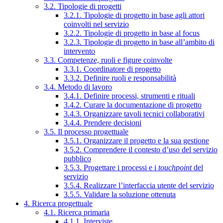
3.2. Tipologie di progetti
3.2.1. Tipologie di progetto in base agli attori
coinvolti nel servizio
3.2.2. Tipologie di progetto in base al focus
3.2.3. Tipologie di progetto in base all’ambito di
intervento
3.3. Competenze, ruoli e figure coinvolte
3.3.1. Coordinatore di progetto
3.3.2. Definire ruoli e responsabilità
3.4. Metodo di lavoro
3.4.1. Definire processi, strumenti e rituali
3.4.2. Curare la documentazione di progetto
3.4.3. Organizzare tavoli tecnici collaborativi
3.4.4. Prendere decisioni
3.5. Il processo progettuale
3.5.1. Organizzare il progetto e la sua gestione
3.5.2. Comprendere il contesto d’uso del servizio
pubblico
3.5.3. Progettare i processi e i
touchpoint
del
servizio
3.5.4. Realizzare l’interfaccia utente del servizio
3.5.5. Validare la soluzione ottenuta
4. Ricerca progettuale
4.1. Ricerca primaria
4.1.1. Interviste