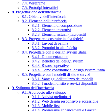
7.4. Wireframe
7.5. Prototipi interattivi
8. Progettazione dell’interfaccia
8.1. Obiettivi dell’interfaccia
8.2. Elementi dell’interfaccia
8.2.1. Elementi di composizione
8.2.2. Elementi interattivi
8.2.3. Elementi testuali (microtesti)
8.3. Progettare e costruire in alta fedeltà
8.3.1. Layout di pagina
8.3.2. Prototipi in alta fedeltà
8.4. Progettare con il design system .italia
8.4.1. Documentazione
8.4.2. Benefici del design system
8.4.3. Risorse operative
8.4.4. Come contribuire al design system .italia
8.5. Progettare con i modelli di sito e servizi
8.5.1. Vantaggi dell’utilizzo dei modelli
8.5.2. I modelli di sito e servizi disponibili
9. Sviluppo dell’interfaccia
9.1. Approccio allo sviluppo
9.1.1. Attività preliminari
9.1.2. Web design responsivo e accessibile
9.1.3. Mobile first
9.1.4. Progressive enhancement e Graceful