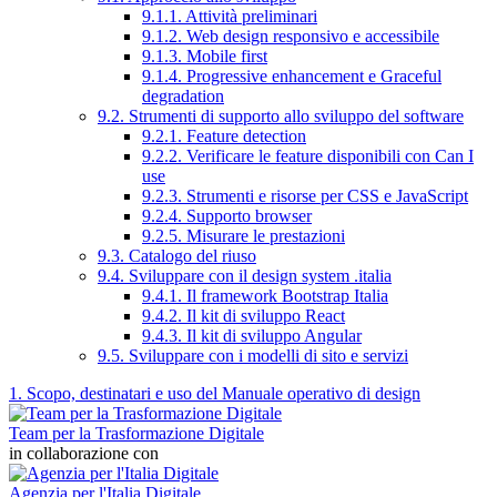
9.1.1. Attività preliminari
9.1.2. Web design responsivo e accessibile
9.1.3. Mobile first
9.1.4. Progressive enhancement e Graceful
degradation
9.2. Strumenti di supporto allo sviluppo del software
9.2.1. Feature detection
9.2.2. Verificare le feature disponibili con Can I
use
9.2.3. Strumenti e risorse per CSS e JavaScript
9.2.4. Supporto browser
9.2.5. Misurare le prestazioni
9.3. Catalogo del riuso
9.4. Sviluppare con il design system .italia
9.4.1. Il framework Bootstrap Italia
9.4.2. Il kit di sviluppo React
9.4.3. Il kit di sviluppo Angular
9.5. Sviluppare con i modelli di sito e servizi
1. Scopo, destinatari e uso del Manuale operativo di design
Team per la Trasformazione Digitale
in collaborazione con
Agenzia per l'Italia Digitale