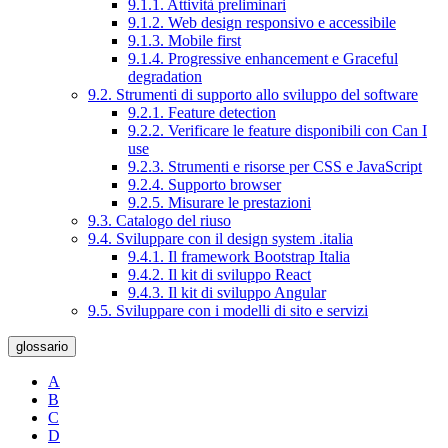
9.1.1. Attività preliminari
9.1.2. Web design responsivo e accessibile
9.1.3. Mobile first
9.1.4. Progressive enhancement e Graceful
degradation
9.2. Strumenti di supporto allo sviluppo del software
9.2.1. Feature detection
9.2.2. Verificare le feature disponibili con Can I
use
9.2.3. Strumenti e risorse per CSS e JavaScript
9.2.4. Supporto browser
9.2.5. Misurare le prestazioni
9.3. Catalogo del riuso
9.4. Sviluppare con il design system .italia
9.4.1. Il framework Bootstrap Italia
9.4.2. Il kit di sviluppo React
9.4.3. Il kit di sviluppo Angular
9.5. Sviluppare con i modelli di sito e servizi
glossario
A
B
C
D