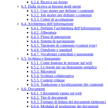
6.2.4. Ricerca sui forum
6.3. Dalla ricerca ai bisogni degli utenti
6.3.1. User stories per definire i contenuti
6.3.2. Job stories per definire i contenuti
6.3.3. Criteri di accettazione
6.4. Architettura dell’informazione
6.4.1. Definire l’architettura dell’informazione
6.4.2. Alberatura
6.4.3. Flussi di interazione
6.4.4. Sistemi di navigazione
6.4.5. Tipologie di contenuto (content type)
6.4.6. Ontologie e standard
6.4.7. Vocabolari controllati e tassonomie
6.5. Scrittura e linguaggio
6.5.1. Come leggono le persone sul web
6.5.2. Le regole per un linguaggio semplice
6.5.3. Microtesti
6.5.4. Scrittura collaborativa
6.5.5. Content critique
6.5.6. Traduzione e localizzazione dei contenuti
6.6. Documenti
6.6.1. I documenti vanno sul web
6.6.2. Tipi di documenti
6.6.3. Formato di lettura dei documenti elettronici
6.6.4. Modalità di produzione dei documenti