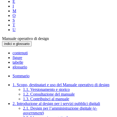
E
I
M
O
S
T
U
Manuale operativo di design
indici e glossario
contenuti
figure
tabelle
glossario
Sommario
1. Scopo, destinatari e uso del Manuale operativo di design
1.1. Versionamento e storico
1.2. Consultazione del manuale
1.3. Contribuisci al manuale
2. Introduzione al design per i servizi pubblici digitali
2.1. Design per l’amministrazione digitale (
e-
government
)