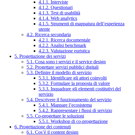
4.1.1. Interviste
4.1.2. Questionari
4.1.3. Test di usabilità
4.1.4. Web analytics
4.1.5. Strumenti di mappatura dell’esperienza
utente
4.2. Ricerca secondaria
4.2.1. Ricerca documentale
4.2.2. Analisi benchmark
4.2.3. Valutazione euristica
5. Progettazione dei servizi
5.1. Cosa sono i servizi e il service design
5.2. Progettare servizi pubblici digitali
5.3. Definire il modello di servizio
5.3.1. Identificare gli attori coinvolti
5.3.2. Formulare la proposta di valore
5.3.3. Inquadrare gli elementi costitutivi del
servizio
5.4. Descrivere il funzionamento del servizio
5.4.1. Mappare l’ecosistema
5.4.2. Rappresentare i flussi di servizio
5.5. Co-progettare le soluzioni
5.5.1. Workshop di co-progettazione
6. Progettazione dei contenuti
6.1. Cos’è il content design