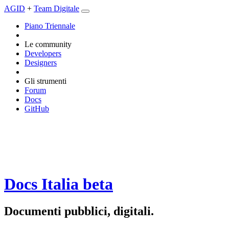
AGID
+
Team Digitale
Piano Triennale
Le community
Developers
Designers
Gli strumenti
Forum
Docs
GitHub
Docs Italia
beta
Documenti pubblici, digitali.