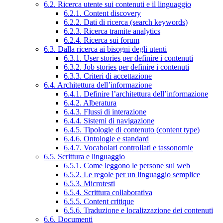
6.2. Ricerca utente sui contenuti e il linguaggio
6.2.1. Content discovery
6.2.2. Dati di ricerca (search keywords)
6.2.3. Ricerca tramite analytics
6.2.4. Ricerca sui forum
6.3. Dalla ricerca ai bisogni degli utenti
6.3.1. User stories per definire i contenuti
6.3.2. Job stories per definire i contenuti
6.3.3. Criteri di accettazione
6.4. Architettura dell’informazione
6.4.1. Definire l’architettura dell’informazione
6.4.2. Alberatura
6.4.3. Flussi di interazione
6.4.4. Sistemi di navigazione
6.4.5. Tipologie di contenuto (content type)
6.4.6. Ontologie e standard
6.4.7. Vocabolari controllati e tassonomie
6.5. Scrittura e linguaggio
6.5.1. Come leggono le persone sul web
6.5.2. Le regole per un linguaggio semplice
6.5.3. Microtesti
6.5.4. Scrittura collaborativa
6.5.5. Content critique
6.5.6. Traduzione e localizzazione dei contenuti
6.6. Documenti