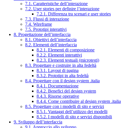
7.1. Caratteristiche dell’interazione
7.2. User stories per definire l’interazione
7.2.1. Differenza tra scenari e user stories
7.3. Flussi di interazione
7.4. Wireframe
7.5. Prototipi interattivi
8. Progettazione dell’interfaccia
8.1. Obiettivi dell’interfaccia
8.2. Elementi dell’interfaccia
8.2.1. Elementi di composizione
8.2.2. Elementi interattivi
8.2.3. Elementi testuali (microtesti)
8.3. Progettare e costruire in alta fedeltà
8.3.1. Layout di pagina
8.3.2. Prototipi in alta fedeltà
8.4. Progettare con il design system .italia
8.4.1. Documentazione
8.4.2. Benefici del design system
8.4.3. Risorse operative
8.4.4. Come contribuire al design system .italia
8.5. Progettare con i modelli di sito e servizi
8.5.1. Vantaggi dell’utilizzo dei modelli
8.5.2. I modelli di sito e servizi disponibili
9. Sviluppo dell’interfaccia
9.1. Approccio allo sviluppo