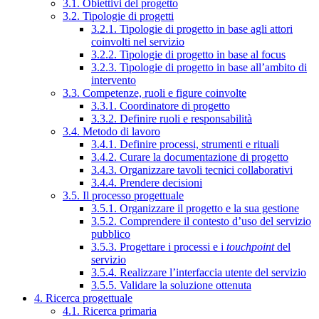
3.1. Obiettivi del progetto
3.2. Tipologie di progetti
3.2.1. Tipologie di progetto in base agli attori
coinvolti nel servizio
3.2.2. Tipologie di progetto in base al focus
3.2.3. Tipologie di progetto in base all’ambito di
intervento
3.3. Competenze, ruoli e figure coinvolte
3.3.1. Coordinatore di progetto
3.3.2. Definire ruoli e responsabilità
3.4. Metodo di lavoro
3.4.1. Definire processi, strumenti e rituali
3.4.2. Curare la documentazione di progetto
3.4.3. Organizzare tavoli tecnici collaborativi
3.4.4. Prendere decisioni
3.5. Il processo progettuale
3.5.1. Organizzare il progetto e la sua gestione
3.5.2. Comprendere il contesto d’uso del servizio
pubblico
3.5.3. Progettare i processi e i
touchpoint
del
servizio
3.5.4. Realizzare l’interfaccia utente del servizio
3.5.5. Validare la soluzione ottenuta
4. Ricerca progettuale
4.1. Ricerca primaria