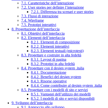
7.1. Caratteristiche dell’interazione
7.2. User stories per definire l’interazione
7.2.1. Differenza tra scenari e user stories
7.3. Flussi di interazione
7.4. Wireframe
7.5. Prototipi interattivi
8. Progettazione dell’interfaccia
8.1. Obiettivi dell’interfaccia
8.2. Elementi dell’interfaccia
8.2.1. Elementi di composizione
8.2.2. Elementi interattivi
8.2.3. Elementi testuali (microtesti)
8.3. Progettare e costruire in alta fedeltà
8.3.1. Layout di pagina
8.3.2. Prototipi in alta fedeltà
8.4. Progettare con il design system .italia
8.4.1. Documentazione
8.4.2. Benefici del design system
8.4.3. Risorse operative
8.4.4. Come contribuire al design system .italia
8.5. Progettare con i modelli di sito e servizi
8.5.1. Vantaggi dell’utilizzo dei modelli
8.5.2. I modelli di sito e servizi disponibili
9. Sviluppo dell’interfaccia
9.1. Approccio allo sviluppo