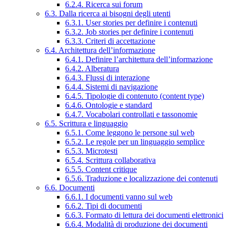
6.2.4. Ricerca sui forum
6.3. Dalla ricerca ai bisogni degli utenti
6.3.1. User stories per definire i contenuti
6.3.2. Job stories per definire i contenuti
6.3.3. Criteri di accettazione
6.4. Architettura dell’informazione
6.4.1. Definire l’architettura dell’informazione
6.4.2. Alberatura
6.4.3. Flussi di interazione
6.4.4. Sistemi di navigazione
6.4.5. Tipologie di contenuto (content type)
6.4.6. Ontologie e standard
6.4.7. Vocabolari controllati e tassonomie
6.5. Scrittura e linguaggio
6.5.1. Come leggono le persone sul web
6.5.2. Le regole per un linguaggio semplice
6.5.3. Microtesti
6.5.4. Scrittura collaborativa
6.5.5. Content critique
6.5.6. Traduzione e localizzazione dei contenuti
6.6. Documenti
6.6.1. I documenti vanno sul web
6.6.2. Tipi di documenti
6.6.3. Formato di lettura dei documenti elettronici
6.6.4. Modalità di produzione dei documenti