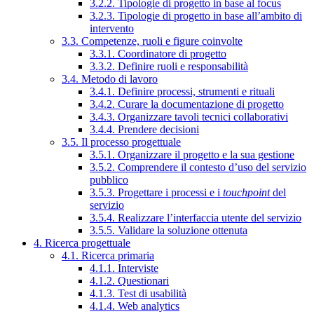
3.2.2. Tipologie di progetto in base al focus
3.2.3. Tipologie di progetto in base all’ambito di
intervento
3.3. Competenze, ruoli e figure coinvolte
3.3.1. Coordinatore di progetto
3.3.2. Definire ruoli e responsabilità
3.4. Metodo di lavoro
3.4.1. Definire processi, strumenti e rituali
3.4.2. Curare la documentazione di progetto
3.4.3. Organizzare tavoli tecnici collaborativi
3.4.4. Prendere decisioni
3.5. Il processo progettuale
3.5.1. Organizzare il progetto e la sua gestione
3.5.2. Comprendere il contesto d’uso del servizio
pubblico
3.5.3. Progettare i processi e i
touchpoint
del
servizio
3.5.4. Realizzare l’interfaccia utente del servizio
3.5.5. Validare la soluzione ottenuta
4. Ricerca progettuale
4.1. Ricerca primaria
4.1.1. Interviste
4.1.2. Questionari
4.1.3. Test di usabilità
4.1.4. Web analytics