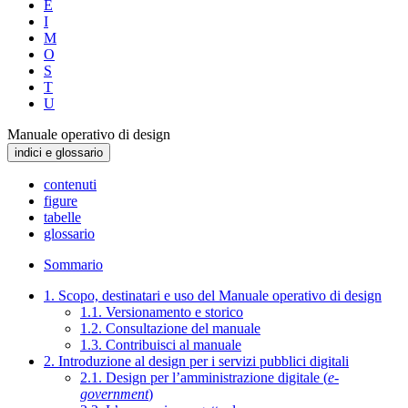
E
I
M
O
S
T
U
Manuale operativo di design
indici e glossario
contenuti
figure
tabelle
glossario
Sommario
1. Scopo, destinatari e uso del Manuale operativo di design
1.1. Versionamento e storico
1.2. Consultazione del manuale
1.3. Contribuisci al manuale
2. Introduzione al design per i servizi pubblici digitali
2.1. Design per l’amministrazione digitale (
e-
government
)