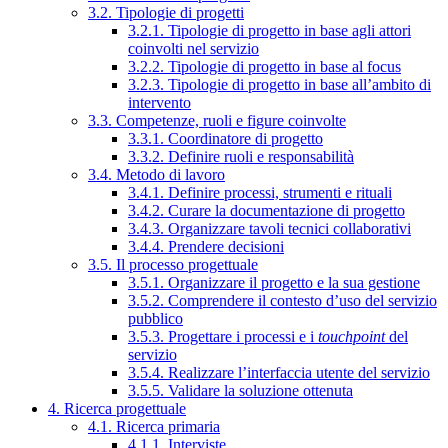
3.2. Tipologie di progetti
3.2.1. Tipologie di progetto in base agli attori
coinvolti nel servizio
3.2.2. Tipologie di progetto in base al focus
3.2.3. Tipologie di progetto in base all’ambito di
intervento
3.3. Competenze, ruoli e figure coinvolte
3.3.1. Coordinatore di progetto
3.3.2. Definire ruoli e responsabilità
3.4. Metodo di lavoro
3.4.1. Definire processi, strumenti e rituali
3.4.2. Curare la documentazione di progetto
3.4.3. Organizzare tavoli tecnici collaborativi
3.4.4. Prendere decisioni
3.5. Il processo progettuale
3.5.1. Organizzare il progetto e la sua gestione
3.5.2. Comprendere il contesto d’uso del servizio
pubblico
3.5.3. Progettare i processi e i
touchpoint
del
servizio
3.5.4. Realizzare l’interfaccia utente del servizio
3.5.5. Validare la soluzione ottenuta
4. Ricerca progettuale
4.1. Ricerca primaria
4.1.1. Interviste