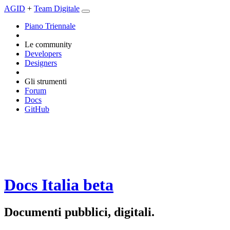
AGID
+
Team Digitale
Piano Triennale
Le community
Developers
Designers
Gli strumenti
Forum
Docs
GitHub
Docs Italia
beta
Documenti pubblici, digitali.