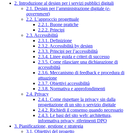
2. Introduzione al design per i servizi pubblici digitali
2.1. Design per l’amministrazione digitale (
e-
government
)
2.2. L’approccio progettuale
2.2.1. Buone pratiche
2.2.2. Principi
2.3. Accessibilità
2.3.1. Definizione
2.3.2. Accessibilità by design
2.3.3. Principi per l’accessibilità
2.3.4. Linee guida e criteri di successo
2.3.5. Come rilasciare una dichiarazione di
accessibilità
2.3.6. Meccanismo di feedback e procedura di
attuazione
2.3.7. Obiettivi accessibilità
2.3.8. Normativa e approfondimenti
2.4. Privacy
2.4.1. Come rispettare la privacy sin dalla
progettazione di un sito o servizio digitale
2.4.2. Richiedi il consenso quando necessario
2.4.3. Le basi del sito web: architettura,
informativa privacy, riferimenti DPO
3. Pianificazione, gestione e strategia
3.1. Obiettivi del progetto