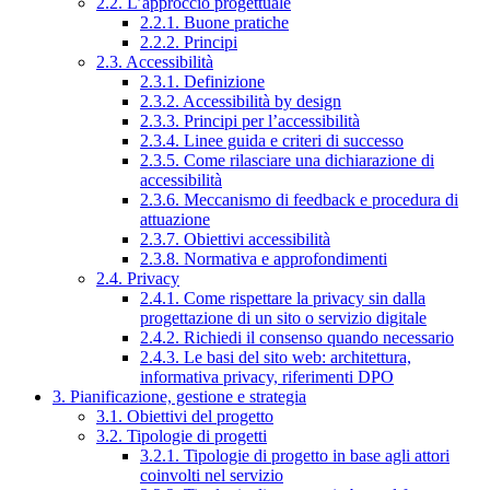
2.2. L’approccio progettuale
2.2.1. Buone pratiche
2.2.2. Principi
2.3. Accessibilità
2.3.1. Definizione
2.3.2. Accessibilità by design
2.3.3. Principi per l’accessibilità
2.3.4. Linee guida e criteri di successo
2.3.5. Come rilasciare una dichiarazione di
accessibilità
2.3.6. Meccanismo di feedback e procedura di
attuazione
2.3.7. Obiettivi accessibilità
2.3.8. Normativa e approfondimenti
2.4. Privacy
2.4.1. Come rispettare la privacy sin dalla
progettazione di un sito o servizio digitale
2.4.2. Richiedi il consenso quando necessario
2.4.3. Le basi del sito web: architettura,
informativa privacy, riferimenti DPO
3. Pianificazione, gestione e strategia
3.1. Obiettivi del progetto
3.2. Tipologie di progetti
3.2.1. Tipologie di progetto in base agli attori
coinvolti nel servizio