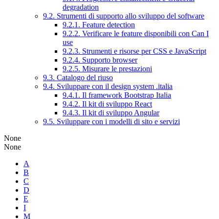
degradation
9.2. Strumenti di supporto allo sviluppo del software
9.2.1. Feature detection
9.2.2. Verificare le feature disponibili con Can I
use
9.2.3. Strumenti e risorse per CSS e JavaScript
9.2.4. Supporto browser
9.2.5. Misurare le prestazioni
9.3. Catalogo del riuso
9.4. Sviluppare con il design system .italia
9.4.1. Il framework Bootstrap Italia
9.4.2. Il kit di sviluppo React
9.4.3. Il kit di sviluppo Angular
9.5. Sviluppare con i modelli di sito e servizi
None
None
A
B
C
D
E
I
M