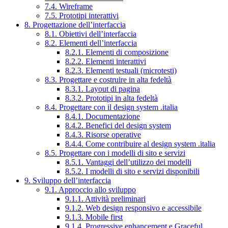
7.4. Wireframe
7.5. Prototipi interattivi
8. Progettazione dell’interfaccia
8.1. Obiettivi dell’interfaccia
8.2. Elementi dell’interfaccia
8.2.1. Elementi di composizione
8.2.2. Elementi interattivi
8.2.3. Elementi testuali (microtesti)
8.3. Progettare e costruire in alta fedeltà
8.3.1. Layout di pagina
8.3.2. Prototipi in alta fedeltà
8.4. Progettare con il design system .italia
8.4.1. Documentazione
8.4.2. Benefici del design system
8.4.3. Risorse operative
8.4.4. Come contribuire al design system .italia
8.5. Progettare con i modelli di sito e servizi
8.5.1. Vantaggi dell’utilizzo dei modelli
8.5.2. I modelli di sito e servizi disponibili
9. Sviluppo dell’interfaccia
9.1. Approccio allo sviluppo
9.1.1. Attività preliminari
9.1.2. Web design responsivo e accessibile
9.1.3. Mobile first
9.1.4. Progressive enhancement e Graceful