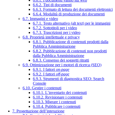
6.6.1. I documenti vanno sul web
6.6.2. Tipi di documenti
6.6.3. Formato di lettura dei documenti elettronici
6.6.4. Modalità di produzione dei documenti
6.7. Immagini e video
6.7.1. Testo alternativo (alt text) per le immagini
6.7.2. Sottotitoli per i video
6.7.3. Trascrizioni per i video
6.8. Proprietà intellettuale e privacy
6.8.1. Pubblicazione di contenuti prodotti dalla
Pubblica Amministrazione
6.8.2. Pubblicazione di contenuti non prodotti
dalla Pubblica Amministrazione
6.8.3. Consenso dei soggetti ritratti
6.9. Ottimizzazione per i motori di ricerca (SEO)
6.9.1. I fattori
on-page
6.9.2. I fattori
off-page
6.9.3. Strumenti di diagnostica SEO: Search
Console
6.10. Gestire i contenuti
6.10.1. L’inventario dei contenuti
6.10.2. Revisionare i contenuti
6.10.3. Migrare i contenuti
6.10.4. Pubblicare i contenuti
7. Progettazione dell’interazione