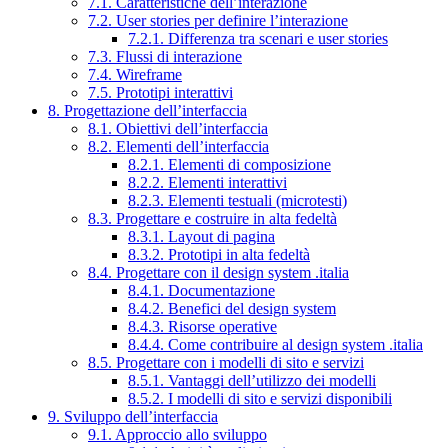
7.1. Caratteristiche dell’interazione
7.2. User stories per definire l’interazione
7.2.1. Differenza tra scenari e user stories
7.3. Flussi di interazione
7.4. Wireframe
7.5. Prototipi interattivi
8. Progettazione dell’interfaccia
8.1. Obiettivi dell’interfaccia
8.2. Elementi dell’interfaccia
8.2.1. Elementi di composizione
8.2.2. Elementi interattivi
8.2.3. Elementi testuali (microtesti)
8.3. Progettare e costruire in alta fedeltà
8.3.1. Layout di pagina
8.3.2. Prototipi in alta fedeltà
8.4. Progettare con il design system .italia
8.4.1. Documentazione
8.4.2. Benefici del design system
8.4.3. Risorse operative
8.4.4. Come contribuire al design system .italia
8.5. Progettare con i modelli di sito e servizi
8.5.1. Vantaggi dell’utilizzo dei modelli
8.5.2. I modelli di sito e servizi disponibili
9. Sviluppo dell’interfaccia
9.1. Approccio allo sviluppo