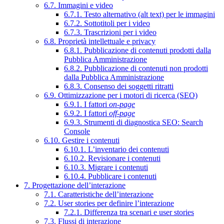
6.7. Immagini e video
6.7.1. Testo alternativo (alt text) per le immagini
6.7.2. Sottotitoli per i video
6.7.3. Trascrizioni per i video
6.8. Proprietà intellettuale e privacy
6.8.1. Pubblicazione di contenuti prodotti dalla
Pubblica Amministrazione
6.8.2. Pubblicazione di contenuti non prodotti
dalla Pubblica Amministrazione
6.8.3. Consenso dei soggetti ritratti
6.9. Ottimizzazione per i motori di ricerca (SEO)
6.9.1. I fattori
on-page
6.9.2. I fattori
off-page
6.9.3. Strumenti di diagnostica SEO: Search
Console
6.10. Gestire i contenuti
6.10.1. L’inventario dei contenuti
6.10.2. Revisionare i contenuti
6.10.3. Migrare i contenuti
6.10.4. Pubblicare i contenuti
7. Progettazione dell’interazione
7.1. Caratteristiche dell’interazione
7.2. User stories per definire l’interazione
7.2.1. Differenza tra scenari e user stories
7.3. Flussi di interazione