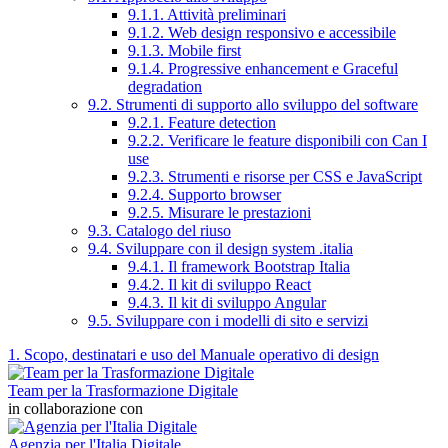
9.1.1. Attività preliminari
9.1.2. Web design responsivo e accessibile
9.1.3. Mobile first
9.1.4. Progressive enhancement e Graceful
degradation
9.2. Strumenti di supporto allo sviluppo del software
9.2.1. Feature detection
9.2.2. Verificare le feature disponibili con Can I
use
9.2.3. Strumenti e risorse per CSS e JavaScript
9.2.4. Supporto browser
9.2.5. Misurare le prestazioni
9.3. Catalogo del riuso
9.4. Sviluppare con il design system .italia
9.4.1. Il framework Bootstrap Italia
9.4.2. Il kit di sviluppo React
9.4.3. Il kit di sviluppo Angular
9.5. Sviluppare con i modelli di sito e servizi
1. Scopo, destinatari e uso del Manuale operativo di design
Team per la Trasformazione Digitale
in collaborazione con
Agenzia per l'Italia Digitale