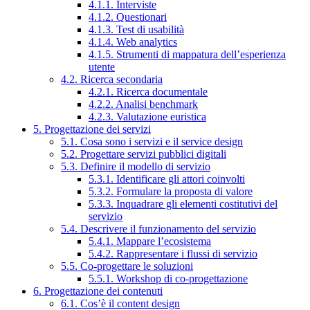
4.1.1. Interviste
4.1.2. Questionari
4.1.3. Test di usabilità
4.1.4. Web analytics
4.1.5. Strumenti di mappatura dell’esperienza
utente
4.2. Ricerca secondaria
4.2.1. Ricerca documentale
4.2.2. Analisi benchmark
4.2.3. Valutazione euristica
5. Progettazione dei servizi
5.1. Cosa sono i servizi e il service design
5.2. Progettare servizi pubblici digitali
5.3. Definire il modello di servizio
5.3.1. Identificare gli attori coinvolti
5.3.2. Formulare la proposta di valore
5.3.3. Inquadrare gli elementi costitutivi del
servizio
5.4. Descrivere il funzionamento del servizio
5.4.1. Mappare l’ecosistema
5.4.2. Rappresentare i flussi di servizio
5.5. Co-progettare le soluzioni
5.5.1. Workshop di co-progettazione
6. Progettazione dei contenuti
6.1. Cos’è il content design