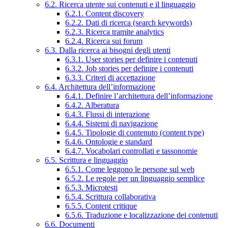
6.2. Ricerca utente sui contenuti e il linguaggio
6.2.1. Content discovery
6.2.2. Dati di ricerca (search keywords)
6.2.3. Ricerca tramite analytics
6.2.4. Ricerca sui forum
6.3. Dalla ricerca ai bisogni degli utenti
6.3.1. User stories per definire i contenuti
6.3.2. Job stories per definire i contenuti
6.3.3. Criteri di accettazione
6.4. Architettura dell’informazione
6.4.1. Definire l’architettura dell’informazione
6.4.2. Alberatura
6.4.3. Flussi di interazione
6.4.4. Sistemi di navigazione
6.4.5. Tipologie di contenuto (content type)
6.4.6. Ontologie e standard
6.4.7. Vocabolari controllati e tassonomie
6.5. Scrittura e linguaggio
6.5.1. Come leggono le persone sul web
6.5.2. Le regole per un linguaggio semplice
6.5.3. Microtesti
6.5.4. Scrittura collaborativa
6.5.5. Content critique
6.5.6. Traduzione e localizzazione dei contenuti
6.6. Documenti