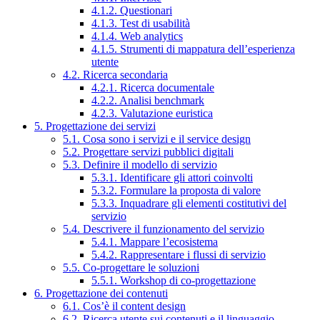
4.1.2. Questionari
4.1.3. Test di usabilità
4.1.4. Web analytics
4.1.5. Strumenti di mappatura dell’esperienza
utente
4.2. Ricerca secondaria
4.2.1. Ricerca documentale
4.2.2. Analisi benchmark
4.2.3. Valutazione euristica
5. Progettazione dei servizi
5.1. Cosa sono i servizi e il service design
5.2. Progettare servizi pubblici digitali
5.3. Definire il modello di servizio
5.3.1. Identificare gli attori coinvolti
5.3.2. Formulare la proposta di valore
5.3.3. Inquadrare gli elementi costitutivi del
servizio
5.4. Descrivere il funzionamento del servizio
5.4.1. Mappare l’ecosistema
5.4.2. Rappresentare i flussi di servizio
5.5. Co-progettare le soluzioni
5.5.1. Workshop di co-progettazione
6. Progettazione dei contenuti
6.1. Cos’è il content design
6.2. Ricerca utente sui contenuti e il linguaggio