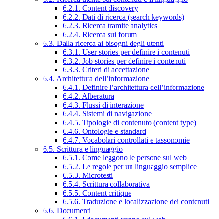
6.2.1. Content discovery
6.2.2. Dati di ricerca (search keywords)
6.2.3. Ricerca tramite analytics
6.2.4. Ricerca sui forum
6.3. Dalla ricerca ai bisogni degli utenti
6.3.1. User stories per definire i contenuti
6.3.2. Job stories per definire i contenuti
6.3.3. Criteri di accettazione
6.4. Architettura dell’informazione
6.4.1. Definire l’architettura dell’informazione
6.4.2. Alberatura
6.4.3. Flussi di interazione
6.4.4. Sistemi di navigazione
6.4.5. Tipologie di contenuto (content type)
6.4.6. Ontologie e standard
6.4.7. Vocabolari controllati e tassonomie
6.5. Scrittura e linguaggio
6.5.1. Come leggono le persone sul web
6.5.2. Le regole per un linguaggio semplice
6.5.3. Microtesti
6.5.4. Scrittura collaborativa
6.5.5. Content critique
6.5.6. Traduzione e localizzazione dei contenuti
6.6. Documenti