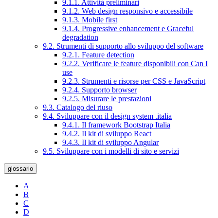
9.1.1. Attività preliminari
9.1.2. Web design responsivo e accessibile
9.1.3. Mobile first
9.1.4. Progressive enhancement e Graceful
degradation
9.2. Strumenti di supporto allo sviluppo del software
9.2.1. Feature detection
9.2.2. Verificare le feature disponibili con Can I
use
9.2.3. Strumenti e risorse per CSS e JavaScript
9.2.4. Supporto browser
9.2.5. Misurare le prestazioni
9.3. Catalogo del riuso
9.4. Sviluppare con il design system .italia
9.4.1. Il framework Bootstrap Italia
9.4.2. Il kit di sviluppo React
9.4.3. Il kit di sviluppo Angular
9.5. Sviluppare con i modelli di sito e servizi
glossario
A
B
C
D