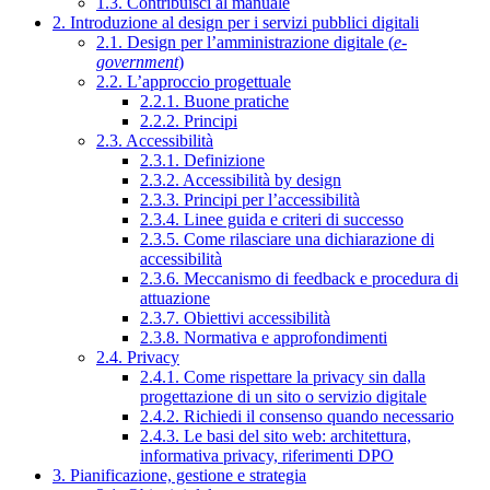
1.3. Contribuisci al manuale
2. Introduzione al design per i servizi pubblici digitali
2.1. Design per l’amministrazione digitale (
e-
government
)
2.2. L’approccio progettuale
2.2.1. Buone pratiche
2.2.2. Principi
2.3. Accessibilità
2.3.1. Definizione
2.3.2. Accessibilità by design
2.3.3. Principi per l’accessibilità
2.3.4. Linee guida e criteri di successo
2.3.5. Come rilasciare una dichiarazione di
accessibilità
2.3.6. Meccanismo di feedback e procedura di
attuazione
2.3.7. Obiettivi accessibilità
2.3.8. Normativa e approfondimenti
2.4. Privacy
2.4.1. Come rispettare la privacy sin dalla
progettazione di un sito o servizio digitale
2.4.2. Richiedi il consenso quando necessario
2.4.3. Le basi del sito web: architettura,
informativa privacy, riferimenti DPO
3. Pianificazione, gestione e strategia