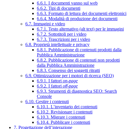
6.6.1. I documenti vanno sul web
6.6.2. Tipi di documenti
6.6.3. Formato di lettura dei documenti elettronici
6.6.4. Modalità di produzione dei documenti
6.7. Immagini e video
6.7.1. Testo alternativo (alt text) per le immagini
6.7.2. Sottotitoli per i video
6.7.3. Trascrizioni per i video
6.8. Proprietà intellettuale e privacy
6.8.1. Pubblicazione di contenuti prodotti dalla
Pubblica Amministrazione
6.8.2. Pubblicazione di contenuti non prodotti
dalla Pubblica Amministrazione
6.8.3. Consenso dei soggetti ritratti
6.9. Ottimizzazione per i motori di ricerca (SEO)
6.9.1. I fattori
on-page
6.9.2. I fattori
off-page
6.9.3. Strumenti di diagnostica SEO: Search
Console
6.10. Gestire i contenuti
6.10.1. L’inventario dei contenuti
6.10.2. Revisionare i contenuti
6.10.3. Migrare i contenuti
6.10.4. Pubblicare i contenuti
7. Progettazione dell’interazione