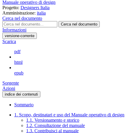
Manuale operativo di design
Progetto:
Designers Italia
Amministrazione:
italia
Cerca nel documento
Cerca nel documento
Informazioni
versione-corrente
Scarica
pdf
html
epub
Sorgente
Azioni
indice dei contenuti
Sommario
1. Scopo, destinatari e uso del Manuale operativo di design
1.1. Versionamento e storico
1.2. Consultazione del manuale
1.3. Contribuisci al manuale