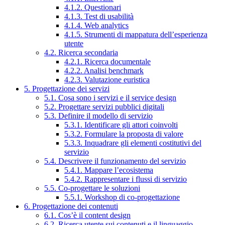
4.1.2. Questionari
4.1.3. Test di usabilità
4.1.4. Web analytics
4.1.5. Strumenti di mappatura dell’esperienza
utente
4.2. Ricerca secondaria
4.2.1. Ricerca documentale
4.2.2. Analisi benchmark
4.2.3. Valutazione euristica
5. Progettazione dei servizi
5.1. Cosa sono i servizi e il service design
5.2. Progettare servizi pubblici digitali
5.3. Definire il modello di servizio
5.3.1. Identificare gli attori coinvolti
5.3.2. Formulare la proposta di valore
5.3.3. Inquadrare gli elementi costitutivi del
servizio
5.4. Descrivere il funzionamento del servizio
5.4.1. Mappare l’ecosistema
5.4.2. Rappresentare i flussi di servizio
5.5. Co-progettare le soluzioni
5.5.1. Workshop di co-progettazione
6. Progettazione dei contenuti
6.1. Cos’è il content design
6.2. Ricerca utente sui contenuti e il linguaggio