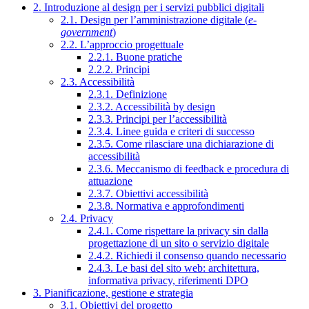
2. Introduzione al design per i servizi pubblici digitali
2.1. Design per l’amministrazione digitale (
e-
government
)
2.2. L’approccio progettuale
2.2.1. Buone pratiche
2.2.2. Principi
2.3. Accessibilità
2.3.1. Definizione
2.3.2. Accessibilità by design
2.3.3. Principi per l’accessibilità
2.3.4. Linee guida e criteri di successo
2.3.5. Come rilasciare una dichiarazione di
accessibilità
2.3.6. Meccanismo di feedback e procedura di
attuazione
2.3.7. Obiettivi accessibilità
2.3.8. Normativa e approfondimenti
2.4. Privacy
2.4.1. Come rispettare la privacy sin dalla
progettazione di un sito o servizio digitale
2.4.2. Richiedi il consenso quando necessario
2.4.3. Le basi del sito web: architettura,
informativa privacy, riferimenti DPO
3. Pianificazione, gestione e strategia
3.1. Obiettivi del progetto