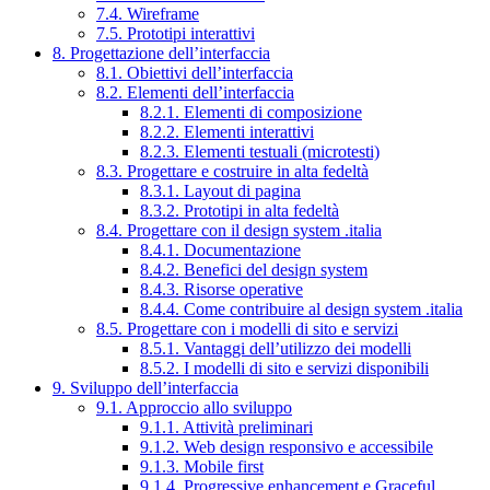
7.4. Wireframe
7.5. Prototipi interattivi
8. Progettazione dell’interfaccia
8.1. Obiettivi dell’interfaccia
8.2. Elementi dell’interfaccia
8.2.1. Elementi di composizione
8.2.2. Elementi interattivi
8.2.3. Elementi testuali (microtesti)
8.3. Progettare e costruire in alta fedeltà
8.3.1. Layout di pagina
8.3.2. Prototipi in alta fedeltà
8.4. Progettare con il design system .italia
8.4.1. Documentazione
8.4.2. Benefici del design system
8.4.3. Risorse operative
8.4.4. Come contribuire al design system .italia
8.5. Progettare con i modelli di sito e servizi
8.5.1. Vantaggi dell’utilizzo dei modelli
8.5.2. I modelli di sito e servizi disponibili
9. Sviluppo dell’interfaccia
9.1. Approccio allo sviluppo
9.1.1. Attività preliminari
9.1.2. Web design responsivo e accessibile
9.1.3. Mobile first
9.1.4. Progressive enhancement e Graceful