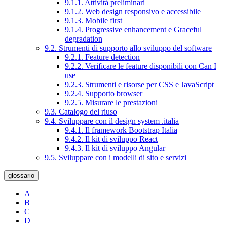
9.1.1. Attività preliminari
9.1.2. Web design responsivo e accessibile
9.1.3. Mobile first
9.1.4. Progressive enhancement e Graceful
degradation
9.2. Strumenti di supporto allo sviluppo del software
9.2.1. Feature detection
9.2.2. Verificare le feature disponibili con Can I
use
9.2.3. Strumenti e risorse per CSS e JavaScript
9.2.4. Supporto browser
9.2.5. Misurare le prestazioni
9.3. Catalogo del riuso
9.4. Sviluppare con il design system .italia
9.4.1. Il framework Bootstrap Italia
9.4.2. Il kit di sviluppo React
9.4.3. Il kit di sviluppo Angular
9.5. Sviluppare con i modelli di sito e servizi
glossario
A
B
C
D