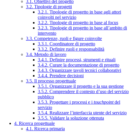
3.1. Obiettivi del progetto
3.2. Tipologie di progetti
3.2.1. Tipologie di progetto in base agli attori
coinvolti nel servizio
3.2.2. Tipologie di progetto in base al focus
3.2.3. Tipologie di progetto in base all’ambito di
intervento
3.3. Competenze, ruoli e figure coinvolte
3.3.1. Coordinatore di progetto
3.3.2. Definire ruoli e responsabilità
3.4. Metodo di lavoro
3.4.1. Definire processi, strumenti e rituali
3.4.2. Curare la documentazione di progetto
3.4.3. Organizzare tavoli tecnici collaborativi
3.4.4. Prendere decisioni
3.5. Il processo progettuale
3.5.1. Organizzare il progetto e la sua gestione
3.5.2. Comprendere il contesto d’uso del servizio
pubblico
3.5.3. Progettare i processi e i
touchpoint
del
servizio
3.5.4. Realizzare l’interfaccia utente del servizio
3.5.5. Validare la soluzione ottenuta
4. Ricerca progettuale
4.1. Ricerca primaria