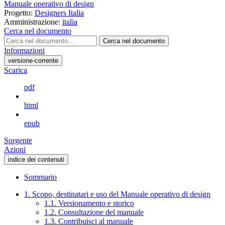
Manuale operativo di design
Progetto:
Designers Italia
Amministrazione:
italia
Cerca nel documento
Cerca nel documento
Informazioni
versione-corrente
Scarica
pdf
html
epub
Sorgente
Azioni
indice dei contenuti
Sommario
1. Scopo, destinatari e uso del Manuale operativo di design
1.1. Versionamento e storico
1.2. Consultazione del manuale
1.3. Contribuisci al manuale