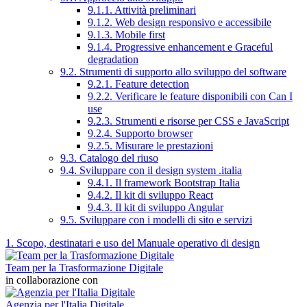
9.1.1. Attività preliminari
9.1.2. Web design responsivo e accessibile
9.1.3. Mobile first
9.1.4. Progressive enhancement e Graceful
degradation
9.2. Strumenti di supporto allo sviluppo del software
9.2.1. Feature detection
9.2.2. Verificare le feature disponibili con Can I
use
9.2.3. Strumenti e risorse per CSS e JavaScript
9.2.4. Supporto browser
9.2.5. Misurare le prestazioni
9.3. Catalogo del riuso
9.4. Sviluppare con il design system .italia
9.4.1. Il framework Bootstrap Italia
9.4.2. Il kit di sviluppo React
9.4.3. Il kit di sviluppo Angular
9.5. Sviluppare con i modelli di sito e servizi
1. Scopo, destinatari e uso del Manuale operativo di design
Team per la Trasformazione Digitale
in collaborazione con
Agenzia per l'Italia Digitale