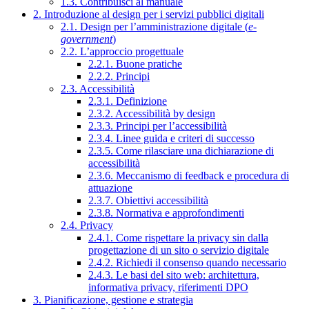
1.3. Contribuisci al manuale
2. Introduzione al design per i servizi pubblici digitali
2.1. Design per l’amministrazione digitale (
e-
government
)
2.2. L’approccio progettuale
2.2.1. Buone pratiche
2.2.2. Principi
2.3. Accessibilità
2.3.1. Definizione
2.3.2. Accessibilità by design
2.3.3. Principi per l’accessibilità
2.3.4. Linee guida e criteri di successo
2.3.5. Come rilasciare una dichiarazione di
accessibilità
2.3.6. Meccanismo di feedback e procedura di
attuazione
2.3.7. Obiettivi accessibilità
2.3.8. Normativa e approfondimenti
2.4. Privacy
2.4.1. Come rispettare la privacy sin dalla
progettazione di un sito o servizio digitale
2.4.2. Richiedi il consenso quando necessario
2.4.3. Le basi del sito web: architettura,
informativa privacy, riferimenti DPO
3. Pianificazione, gestione e strategia