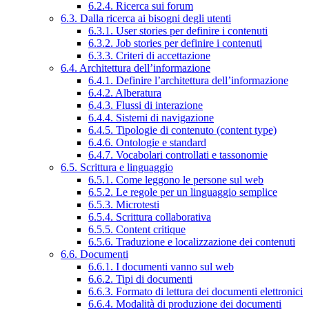
6.2.4. Ricerca sui forum
6.3. Dalla ricerca ai bisogni degli utenti
6.3.1. User stories per definire i contenuti
6.3.2. Job stories per definire i contenuti
6.3.3. Criteri di accettazione
6.4. Architettura dell’informazione
6.4.1. Definire l’architettura dell’informazione
6.4.2. Alberatura
6.4.3. Flussi di interazione
6.4.4. Sistemi di navigazione
6.4.5. Tipologie di contenuto (content type)
6.4.6. Ontologie e standard
6.4.7. Vocabolari controllati e tassonomie
6.5. Scrittura e linguaggio
6.5.1. Come leggono le persone sul web
6.5.2. Le regole per un linguaggio semplice
6.5.3. Microtesti
6.5.4. Scrittura collaborativa
6.5.5. Content critique
6.5.6. Traduzione e localizzazione dei contenuti
6.6. Documenti
6.6.1. I documenti vanno sul web
6.6.2. Tipi di documenti
6.6.3. Formato di lettura dei documenti elettronici
6.6.4. Modalità di produzione dei documenti