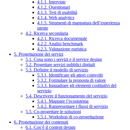
4.1.1. Interviste
4.1.2. Questionari
4.1.3. Test di usabilità
4.1.4. Web analytics
4.1.5. Strumenti di mappatura dell’esperienza
utente
4.2. Ricerca secondaria
4.2.1. Ricerca documentale
4.2.2. Analisi benchmark
4.2.3. Valutazione euristica
5. Progettazione dei servizi
5.1. Cosa sono i servizi e il service design
5.2. Progettare servizi pubblici digitali
5.3. Definire il modello di servizio
5.3.1. Identificare gli attori coinvolti
5.3.2. Formulare la proposta di valore
5.3.3. Inquadrare gli elementi costitutivi del
servizio
5.4. Descrivere il funzionamento del servizio
5.4.1. Mappare l’ecosistema
5.4.2. Rappresentare i flussi di servizio
5.5. Co-progettare le soluzioni
5.5.1. Workshop di co-progettazione
6. Progettazione dei contenuti
6.1. Cos’è il content design