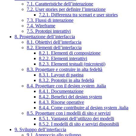
7.1. Caratteristiche dell’interazione
7.2. User stories per definire l’interazione
7.2.1. Differenza tra scenari e user stories
7.3. Flussi di interazione
7.4. Wireframe
7.5. Prototipi interattivi
8. Progettazione dell’interfaccia
8.1. Obiettivi dell’interfaccia
8.2. Elementi dell’interfaccia
8.2.1. Elementi di composizione
8.2.2. Elementi interattivi
8.2.3. Elementi testuali (microtesti)
8.3. Progettare e costruire in alta fedeltà
8.3.1. Layout di pagina
8.3.2. Prototipi in alta fedeltà
8.4. Progettare con il design system .italia
8.4.1. Documentazione
8.4.2. Benefici del design system
8.4.3. Risorse operative
8.4.4. Come contribuire al design system .italia
8.5. Progettare con i modelli di sito e servizi
8.5.1. Vantaggi dell’utilizzo dei modelli
8.5.2. I modelli di sito e servizi disponibili
9. Sviluppo dell’interfaccia
9.1. Approccio allo sviluppo