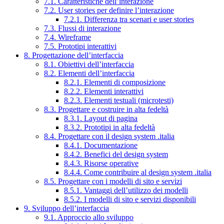
7.1. Caratteristiche dell’interazione
7.2. User stories per definire l’interazione
7.2.1. Differenza tra scenari e user stories
7.3. Flussi di interazione
7.4. Wireframe
7.5. Prototipi interattivi
8. Progettazione dell’interfaccia
8.1. Obiettivi dell’interfaccia
8.2. Elementi dell’interfaccia
8.2.1. Elementi di composizione
8.2.2. Elementi interattivi
8.2.3. Elementi testuali (microtesti)
8.3. Progettare e costruire in alta fedeltà
8.3.1. Layout di pagina
8.3.2. Prototipi in alta fedeltà
8.4. Progettare con il design system .italia
8.4.1. Documentazione
8.4.2. Benefici del design system
8.4.3. Risorse operative
8.4.4. Come contribuire al design system .italia
8.5. Progettare con i modelli di sito e servizi
8.5.1. Vantaggi dell’utilizzo dei modelli
8.5.2. I modelli di sito e servizi disponibili
9. Sviluppo dell’interfaccia
9.1. Approccio allo sviluppo