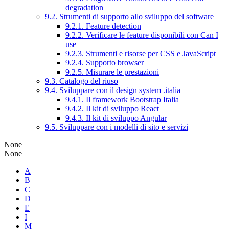
degradation
9.2. Strumenti di supporto allo sviluppo del software
9.2.1. Feature detection
9.2.2. Verificare le feature disponibili con Can I
use
9.2.3. Strumenti e risorse per CSS e JavaScript
9.2.4. Supporto browser
9.2.5. Misurare le prestazioni
9.3. Catalogo del riuso
9.4. Sviluppare con il design system .italia
9.4.1. Il framework Bootstrap Italia
9.4.2. Il kit di sviluppo React
9.4.3. Il kit di sviluppo Angular
9.5. Sviluppare con i modelli di sito e servizi
None
None
A
B
C
D
E
I
M