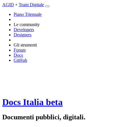
AGID
+
Team Digitale
Piano Triennale
Le community
Developers
Designers
Gli strumenti
Forum
Docs
GitHub
Docs Italia
beta
Documenti pubblici, digitali.