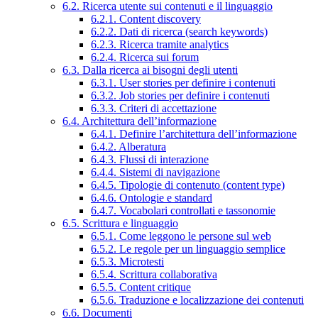
6.2. Ricerca utente sui contenuti e il linguaggio
6.2.1. Content discovery
6.2.2. Dati di ricerca (search keywords)
6.2.3. Ricerca tramite analytics
6.2.4. Ricerca sui forum
6.3. Dalla ricerca ai bisogni degli utenti
6.3.1. User stories per definire i contenuti
6.3.2. Job stories per definire i contenuti
6.3.3. Criteri di accettazione
6.4. Architettura dell’informazione
6.4.1. Definire l’architettura dell’informazione
6.4.2. Alberatura
6.4.3. Flussi di interazione
6.4.4. Sistemi di navigazione
6.4.5. Tipologie di contenuto (content type)
6.4.6. Ontologie e standard
6.4.7. Vocabolari controllati e tassonomie
6.5. Scrittura e linguaggio
6.5.1. Come leggono le persone sul web
6.5.2. Le regole per un linguaggio semplice
6.5.3. Microtesti
6.5.4. Scrittura collaborativa
6.5.5. Content critique
6.5.6. Traduzione e localizzazione dei contenuti
6.6. Documenti