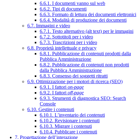
6.6.1. I documenti vanno sul web
6.6.2. Tipi di documenti
6.6.3. Formato di lettura dei documenti elettronici
6.6.4. Modalità di produzione dei documenti
6.7. Immagini e video
6.7.1. Testo alternativo (alt text) per le immagini
6.7.2. Sottotitoli per i video
6.7.3. Trascrizioni per i video
6.8. Proprietà intellettuale e privacy
6.8.1. Pubblicazione di contenuti prodotti dalla
Pubblica Amministrazione
6.8.2. Pubblicazione di contenuti non prodotti
dalla Pubblica Amministrazione
6.8.3. Consenso dei soggetti ritratti
6.9. Ottimizzazione per i motori di ricerca (SEO)
6.9.1. I fattori
on-page
6.9.2. I fattori
off-page
6.9.3. Strumenti di diagnostica SEO: Search
Console
6.10. Gestire i contenuti
6.10.1. L’inventario dei contenuti
6.10.2. Revisionare i contenuti
6.10.3. Migrare i contenuti
6.10.4. Pubblicare i contenuti
7. Progettazione dell’interazione