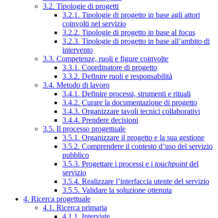
3.2. Tipologie di progetti
3.2.1. Tipologie di progetto in base agli attori
coinvolti nel servizio
3.2.2. Tipologie di progetto in base al focus
3.2.3. Tipologie di progetto in base all’ambito di
intervento
3.3. Competenze, ruoli e figure coinvolte
3.3.1. Coordinatore di progetto
3.3.2. Definire ruoli e responsabilità
3.4. Metodo di lavoro
3.4.1. Definire processi, strumenti e rituali
3.4.2. Curare la documentazione di progetto
3.4.3. Organizzare tavoli tecnici collaborativi
3.4.4. Prendere decisioni
3.5. Il processo progettuale
3.5.1. Organizzare il progetto e la sua gestione
3.5.2. Comprendere il contesto d’uso del servizio
pubblico
3.5.3. Progettare i processi e i
touchpoint
del
servizio
3.5.4. Realizzare l’interfaccia utente del servizio
3.5.5. Validare la soluzione ottenuta
4. Ricerca progettuale
4.1. Ricerca primaria
4.1.1. Interviste