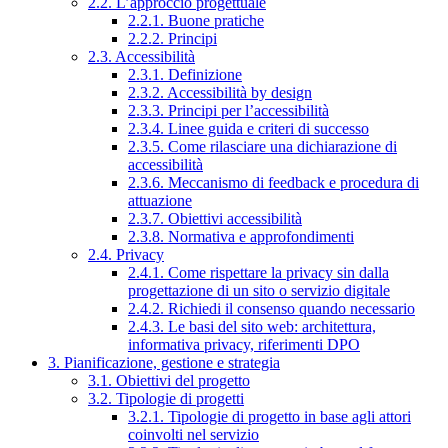
2.2. L’approccio progettuale
2.2.1. Buone pratiche
2.2.2. Principi
2.3. Accessibilità
2.3.1. Definizione
2.3.2. Accessibilità by design
2.3.3. Principi per l’accessibilità
2.3.4. Linee guida e criteri di successo
2.3.5. Come rilasciare una dichiarazione di
accessibilità
2.3.6. Meccanismo di feedback e procedura di
attuazione
2.3.7. Obiettivi accessibilità
2.3.8. Normativa e approfondimenti
2.4. Privacy
2.4.1. Come rispettare la privacy sin dalla
progettazione di un sito o servizio digitale
2.4.2. Richiedi il consenso quando necessario
2.4.3. Le basi del sito web: architettura,
informativa privacy, riferimenti DPO
3. Pianificazione, gestione e strategia
3.1. Obiettivi del progetto
3.2. Tipologie di progetti
3.2.1. Tipologie di progetto in base agli attori
coinvolti nel servizio