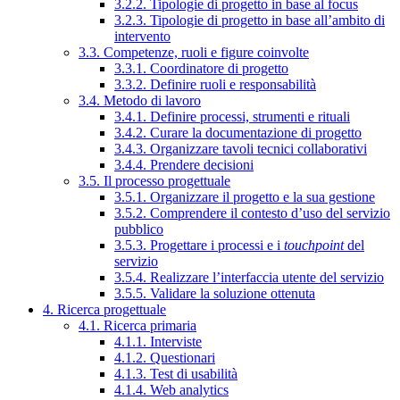
3.2.2. Tipologie di progetto in base al focus
3.2.3. Tipologie di progetto in base all’ambito di
intervento
3.3. Competenze, ruoli e figure coinvolte
3.3.1. Coordinatore di progetto
3.3.2. Definire ruoli e responsabilità
3.4. Metodo di lavoro
3.4.1. Definire processi, strumenti e rituali
3.4.2. Curare la documentazione di progetto
3.4.3. Organizzare tavoli tecnici collaborativi
3.4.4. Prendere decisioni
3.5. Il processo progettuale
3.5.1. Organizzare il progetto e la sua gestione
3.5.2. Comprendere il contesto d’uso del servizio
pubblico
3.5.3. Progettare i processi e i
touchpoint
del
servizio
3.5.4. Realizzare l’interfaccia utente del servizio
3.5.5. Validare la soluzione ottenuta
4. Ricerca progettuale
4.1. Ricerca primaria
4.1.1. Interviste
4.1.2. Questionari
4.1.3. Test di usabilità
4.1.4. Web analytics