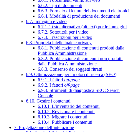
6.6.1. I documenti vanno sul web
6.6.2. Tipi di documenti
6.6.3. Formato di lettura dei documenti elettronici
6.6.4. Modalità di produzione dei documenti
6.7. Immagini e video
6.7.1. Testo alternativo (alt text) per le immagini
6.7.2. Sottotitoli per i video
6.7.3. Trascrizioni per i video
6.8. Proprietà intellettuale e privacy
6.8.1. Pubblicazione di contenuti prodotti dalla
Pubblica Amministrazione
6.8.2. Pubblicazione di contenuti non prodotti
dalla Pubblica Amministrazione
6.8.3. Consenso dei soggetti ritratti
6.9. Ottimizzazione per i motori di ricerca (SEO)
6.9.1. I fattori
on-page
6.9.2. I fattori
off-page
6.9.3. Strumenti di diagnostica SEO: Search
Console
6.10. Gestire i contenuti
6.10.1. L’inventario dei contenuti
6.10.2. Revisionare i contenuti
6.10.3. Migrare i contenuti
6.10.4. Pubblicare i contenuti
7. Progettazione dell’interazione