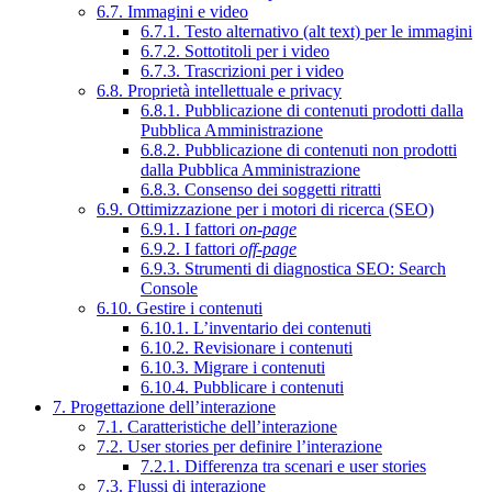
6.7. Immagini e video
6.7.1. Testo alternativo (alt text) per le immagini
6.7.2. Sottotitoli per i video
6.7.3. Trascrizioni per i video
6.8. Proprietà intellettuale e privacy
6.8.1. Pubblicazione di contenuti prodotti dalla
Pubblica Amministrazione
6.8.2. Pubblicazione di contenuti non prodotti
dalla Pubblica Amministrazione
6.8.3. Consenso dei soggetti ritratti
6.9. Ottimizzazione per i motori di ricerca (SEO)
6.9.1. I fattori
on-page
6.9.2. I fattori
off-page
6.9.3. Strumenti di diagnostica SEO: Search
Console
6.10. Gestire i contenuti
6.10.1. L’inventario dei contenuti
6.10.2. Revisionare i contenuti
6.10.3. Migrare i contenuti
6.10.4. Pubblicare i contenuti
7. Progettazione dell’interazione
7.1. Caratteristiche dell’interazione
7.2. User stories per definire l’interazione
7.2.1. Differenza tra scenari e user stories
7.3. Flussi di interazione