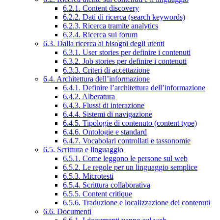
6.2.1. Content discovery
6.2.2. Dati di ricerca (search keywords)
6.2.3. Ricerca tramite analytics
6.2.4. Ricerca sui forum
6.3. Dalla ricerca ai bisogni degli utenti
6.3.1. User stories per definire i contenuti
6.3.2. Job stories per definire i contenuti
6.3.3. Criteri di accettazione
6.4. Architettura dell’informazione
6.4.1. Definire l’architettura dell’informazione
6.4.2. Alberatura
6.4.3. Flussi di interazione
6.4.4. Sistemi di navigazione
6.4.5. Tipologie di contenuto (content type)
6.4.6. Ontologie e standard
6.4.7. Vocabolari controllati e tassonomie
6.5. Scrittura e linguaggio
6.5.1. Come leggono le persone sul web
6.5.2. Le regole per un linguaggio semplice
6.5.3. Microtesti
6.5.4. Scrittura collaborativa
6.5.5. Content critique
6.5.6. Traduzione e localizzazione dei contenuti
6.6. Documenti