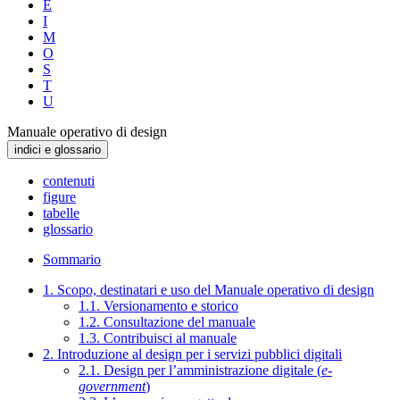
E
I
M
O
S
T
U
Manuale operativo di design
indici e glossario
contenuti
figure
tabelle
glossario
Sommario
1. Scopo, destinatari e uso del Manuale operativo di design
1.1. Versionamento e storico
1.2. Consultazione del manuale
1.3. Contribuisci al manuale
2. Introduzione al design per i servizi pubblici digitali
2.1. Design per l’amministrazione digitale (
e-
government
)