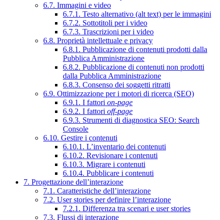
6.7. Immagini e video
6.7.1. Testo alternativo (alt text) per le immagini
6.7.2. Sottotitoli per i video
6.7.3. Trascrizioni per i video
6.8. Proprietà intellettuale e privacy
6.8.1. Pubblicazione di contenuti prodotti dalla
Pubblica Amministrazione
6.8.2. Pubblicazione di contenuti non prodotti
dalla Pubblica Amministrazione
6.8.3. Consenso dei soggetti ritratti
6.9. Ottimizzazione per i motori di ricerca (SEO)
6.9.1. I fattori
on-page
6.9.2. I fattori
off-page
6.9.3. Strumenti di diagnostica SEO: Search
Console
6.10. Gestire i contenuti
6.10.1. L’inventario dei contenuti
6.10.2. Revisionare i contenuti
6.10.3. Migrare i contenuti
6.10.4. Pubblicare i contenuti
7. Progettazione dell’interazione
7.1. Caratteristiche dell’interazione
7.2. User stories per definire l’interazione
7.2.1. Differenza tra scenari e user stories
7.3. Flussi di interazione