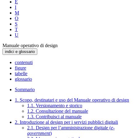
E
I
M
O
S
T
U
Manuale operativo di design
indici e glossario
contenuti
figure
tabelle
glossario
Sommario
1. Scopo, destinatari e uso del Manuale operativo di design
1.1. Versionamento e storico
1.2. Consultazione del manuale
1.3. Contribuisci al manuale
2. Introduzione al design per i servizi pubblici digitali
2.1. Design per l’amministrazione digitale (
e-
government
)