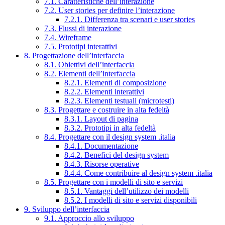
7.1. Caratteristiche dell’interazione
7.2. User stories per definire l’interazione
7.2.1. Differenza tra scenari e user stories
7.3. Flussi di interazione
7.4. Wireframe
7.5. Prototipi interattivi
8. Progettazione dell’interfaccia
8.1. Obiettivi dell’interfaccia
8.2. Elementi dell’interfaccia
8.2.1. Elementi di composizione
8.2.2. Elementi interattivi
8.2.3. Elementi testuali (microtesti)
8.3. Progettare e costruire in alta fedeltà
8.3.1. Layout di pagina
8.3.2. Prototipi in alta fedeltà
8.4. Progettare con il design system .italia
8.4.1. Documentazione
8.4.2. Benefici del design system
8.4.3. Risorse operative
8.4.4. Come contribuire al design system .italia
8.5. Progettare con i modelli di sito e servizi
8.5.1. Vantaggi dell’utilizzo dei modelli
8.5.2. I modelli di sito e servizi disponibili
9. Sviluppo dell’interfaccia
9.1. Approccio allo sviluppo