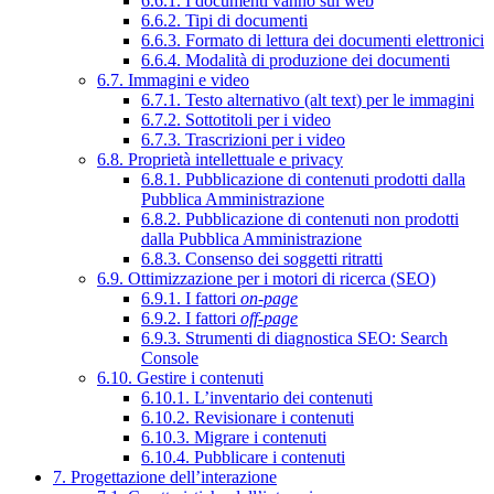
6.6.1. I documenti vanno sul web
6.6.2. Tipi di documenti
6.6.3. Formato di lettura dei documenti elettronici
6.6.4. Modalità di produzione dei documenti
6.7. Immagini e video
6.7.1. Testo alternativo (alt text) per le immagini
6.7.2. Sottotitoli per i video
6.7.3. Trascrizioni per i video
6.8. Proprietà intellettuale e privacy
6.8.1. Pubblicazione di contenuti prodotti dalla
Pubblica Amministrazione
6.8.2. Pubblicazione di contenuti non prodotti
dalla Pubblica Amministrazione
6.8.3. Consenso dei soggetti ritratti
6.9. Ottimizzazione per i motori di ricerca (SEO)
6.9.1. I fattori
on-page
6.9.2. I fattori
off-page
6.9.3. Strumenti di diagnostica SEO: Search
Console
6.10. Gestire i contenuti
6.10.1. L’inventario dei contenuti
6.10.2. Revisionare i contenuti
6.10.3. Migrare i contenuti
6.10.4. Pubblicare i contenuti
7. Progettazione dell’interazione