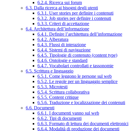
6.2.4. Ricerca sui forum
6.3. Dalla ricerca ai bisogni degli utenti
6.3.1. User stories per definire i contenuti
6.3.2. Job stories per definire i contenuti
6.3.3. Criteri di accettazione
6.4. Architettura dell’informazione
6.4.1. Definire l’architettura dell’informazione
6.4.2. Alberatura
6.4.3. Flussi di interazione
6.4.4. Sistemi di navigazione
6.4.5. Tipologie di contenuto (content type)
6.4.6. Ontologie e standard
6.4.7. Vocabolari controllati e tassonomie
6.5. Scrittura e linguaggio
6.5.1. Come leggono le persone sul web
6.5.2. Le regole per un linguaggio semplice
6.5.3. Microtesti
6.5.4. Scrittura collaborativa
6.5.5. Content critique
6.5.6. Traduzione e localizzazione dei contenuti
6.6. Documenti
6.6.1. I documenti vanno sul web
6.6.2. Tipi di documenti
6.6.3. Formato di lettura dei documenti elettronici
6.6.4. Modalità di produzione dei documenti