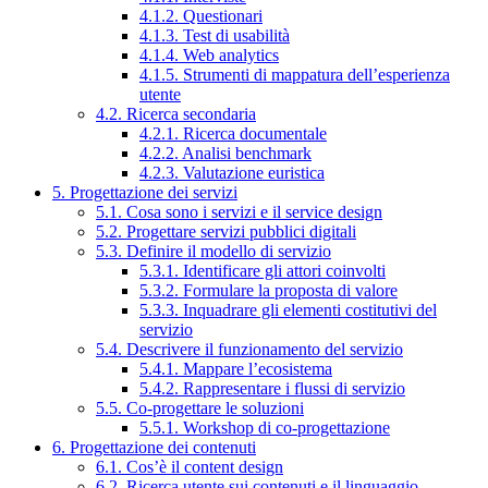
4.1.2. Questionari
4.1.3. Test di usabilità
4.1.4. Web analytics
4.1.5. Strumenti di mappatura dell’esperienza
utente
4.2. Ricerca secondaria
4.2.1. Ricerca documentale
4.2.2. Analisi benchmark
4.2.3. Valutazione euristica
5. Progettazione dei servizi
5.1. Cosa sono i servizi e il service design
5.2. Progettare servizi pubblici digitali
5.3. Definire il modello di servizio
5.3.1. Identificare gli attori coinvolti
5.3.2. Formulare la proposta di valore
5.3.3. Inquadrare gli elementi costitutivi del
servizio
5.4. Descrivere il funzionamento del servizio
5.4.1. Mappare l’ecosistema
5.4.2. Rappresentare i flussi di servizio
5.5. Co-progettare le soluzioni
5.5.1. Workshop di co-progettazione
6. Progettazione dei contenuti
6.1. Cos’è il content design
6.2. Ricerca utente sui contenuti e il linguaggio