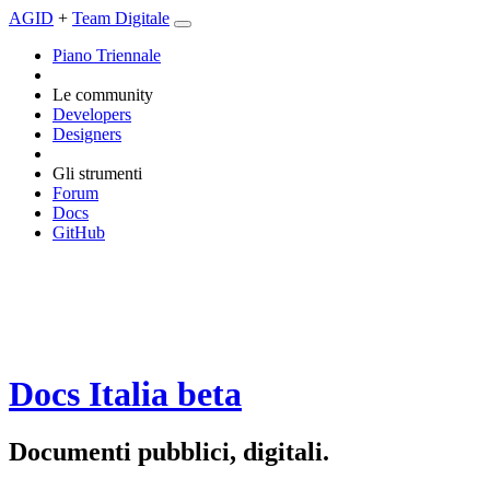
AGID
+
Team Digitale
Piano Triennale
Le community
Developers
Designers
Gli strumenti
Forum
Docs
GitHub
Docs Italia
beta
Documenti pubblici, digitali.