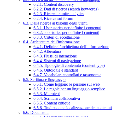
6.2.1. Content discovery
6.2.2. Dati di ricerca (search keywords)
6.2.3. Ricerca tramite analytics
6.2.4. Ricerca sui forum
6.3. Dalla ricerca ai bisogni degli utenti
6.3.1. User stories per definire i contenuti
6.3.2. Job stories per definire i contenuti
6.3.3. Criteri di accettazione
6.4. Architettura dell’informazione
6.4.1. Definire l’architettura dell’informazione
6.4.2. Alberatura
6.4.3. Flussi di interazione
6.4.4. Sistemi di navigazione
6.4.5. Tipologie di contenuto (content type)
6.4.6. Ontologie e standard
6.4.7. Vocabolari controllati e tassonomie
6.5. Scrittura e linguaggio
6.5.1. Come leggono le persone sul web
6.5.2. Le regole per un linguaggio semplice
6.5.3. Microtesti
6.5.4. Scrittura collaborativa
6.5.5. Content critique
6.5.6. Traduzione e localizzazione dei contenuti
6.6. Documenti