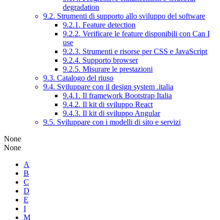
degradation
9.2. Strumenti di supporto allo sviluppo del software
9.2.1. Feature detection
9.2.2. Verificare le feature disponibili con Can I
use
9.2.3. Strumenti e risorse per CSS e JavaScript
9.2.4. Supporto browser
9.2.5. Misurare le prestazioni
9.3. Catalogo del riuso
9.4. Sviluppare con il design system .italia
9.4.1. Il framework Bootstrap Italia
9.4.2. Il kit di sviluppo React
9.4.3. Il kit di sviluppo Angular
9.5. Sviluppare con i modelli di sito e servizi
None
None
A
B
C
D
E
I
M