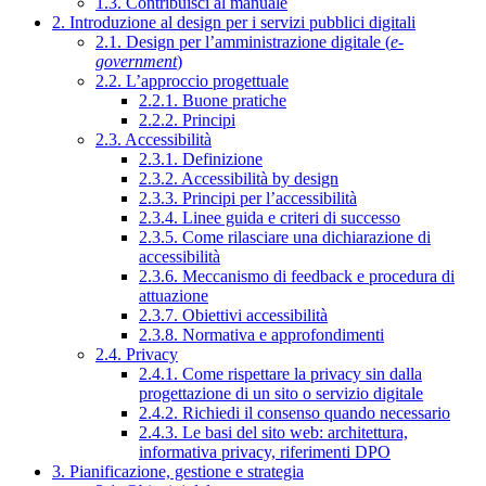
1.3. Contribuisci al manuale
2. Introduzione al design per i servizi pubblici digitali
2.1. Design per l’amministrazione digitale (
e-
government
)
2.2. L’approccio progettuale
2.2.1. Buone pratiche
2.2.2. Principi
2.3. Accessibilità
2.3.1. Definizione
2.3.2. Accessibilità by design
2.3.3. Principi per l’accessibilità
2.3.4. Linee guida e criteri di successo
2.3.5. Come rilasciare una dichiarazione di
accessibilità
2.3.6. Meccanismo di feedback e procedura di
attuazione
2.3.7. Obiettivi accessibilità
2.3.8. Normativa e approfondimenti
2.4. Privacy
2.4.1. Come rispettare la privacy sin dalla
progettazione di un sito o servizio digitale
2.4.2. Richiedi il consenso quando necessario
2.4.3. Le basi del sito web: architettura,
informativa privacy, riferimenti DPO
3. Pianificazione, gestione e strategia