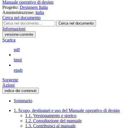
Manuale operativo di design
Progetto:
Designers Italia
Amministrazione:
italia
Cerca nel documento
Cerca nel documento
Informazioni
versione-corrente
Scarica
pdf
html
epub
Sorgente
Azioni
indice dei contenuti
Sommario
1. Scopo, destinatari e uso del Manuale operativo di design
1.1. Versionamento e storico
1.2. Consultazione del manuale
1.3. Contribuisci al manuale