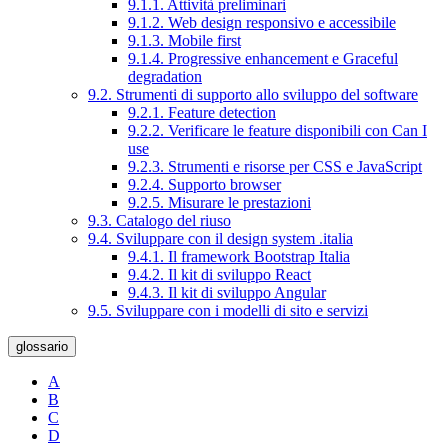
9.1.1. Attività preliminari
9.1.2. Web design responsivo e accessibile
9.1.3. Mobile first
9.1.4. Progressive enhancement e Graceful
degradation
9.2. Strumenti di supporto allo sviluppo del software
9.2.1. Feature detection
9.2.2. Verificare le feature disponibili con Can I
use
9.2.3. Strumenti e risorse per CSS e JavaScript
9.2.4. Supporto browser
9.2.5. Misurare le prestazioni
9.3. Catalogo del riuso
9.4. Sviluppare con il design system .italia
9.4.1. Il framework Bootstrap Italia
9.4.2. Il kit di sviluppo React
9.4.3. Il kit di sviluppo Angular
9.5. Sviluppare con i modelli di sito e servizi
glossario
A
B
C
D