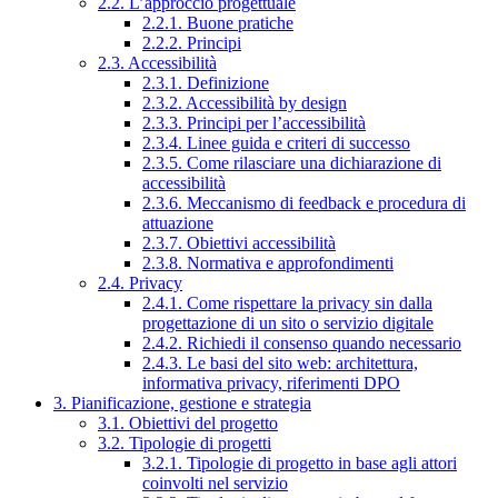
2.2. L’approccio progettuale
2.2.1. Buone pratiche
2.2.2. Principi
2.3. Accessibilità
2.3.1. Definizione
2.3.2. Accessibilità by design
2.3.3. Principi per l’accessibilità
2.3.4. Linee guida e criteri di successo
2.3.5. Come rilasciare una dichiarazione di
accessibilità
2.3.6. Meccanismo di feedback e procedura di
attuazione
2.3.7. Obiettivi accessibilità
2.3.8. Normativa e approfondimenti
2.4. Privacy
2.4.1. Come rispettare la privacy sin dalla
progettazione di un sito o servizio digitale
2.4.2. Richiedi il consenso quando necessario
2.4.3. Le basi del sito web: architettura,
informativa privacy, riferimenti DPO
3. Pianificazione, gestione e strategia
3.1. Obiettivi del progetto
3.2. Tipologie di progetti
3.2.1. Tipologie di progetto in base agli attori
coinvolti nel servizio