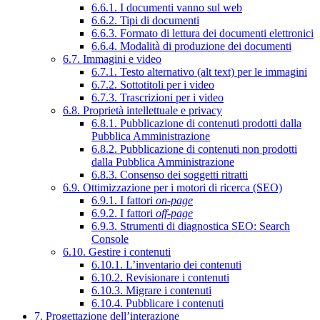
6.6.1. I documenti vanno sul web
6.6.2. Tipi di documenti
6.6.3. Formato di lettura dei documenti elettronici
6.6.4. Modalità di produzione dei documenti
6.7. Immagini e video
6.7.1. Testo alternativo (alt text) per le immagini
6.7.2. Sottotitoli per i video
6.7.3. Trascrizioni per i video
6.8. Proprietà intellettuale e privacy
6.8.1. Pubblicazione di contenuti prodotti dalla
Pubblica Amministrazione
6.8.2. Pubblicazione di contenuti non prodotti
dalla Pubblica Amministrazione
6.8.3. Consenso dei soggetti ritratti
6.9. Ottimizzazione per i motori di ricerca (SEO)
6.9.1. I fattori
on-page
6.9.2. I fattori
off-page
6.9.3. Strumenti di diagnostica SEO: Search
Console
6.10. Gestire i contenuti
6.10.1. L’inventario dei contenuti
6.10.2. Revisionare i contenuti
6.10.3. Migrare i contenuti
6.10.4. Pubblicare i contenuti
7. Progettazione dell’interazione