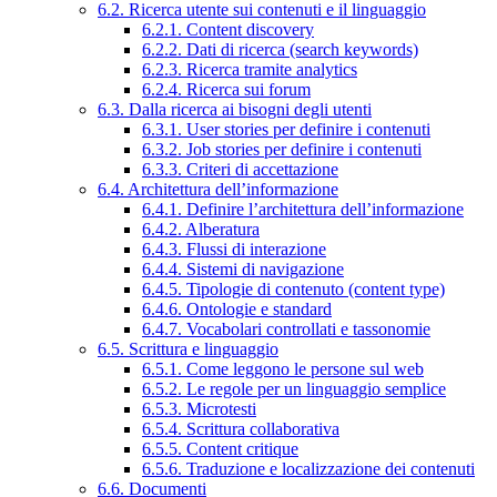
6.2. Ricerca utente sui contenuti e il linguaggio
6.2.1. Content discovery
6.2.2. Dati di ricerca (search keywords)
6.2.3. Ricerca tramite analytics
6.2.4. Ricerca sui forum
6.3. Dalla ricerca ai bisogni degli utenti
6.3.1. User stories per definire i contenuti
6.3.2. Job stories per definire i contenuti
6.3.3. Criteri di accettazione
6.4. Architettura dell’informazione
6.4.1. Definire l’architettura dell’informazione
6.4.2. Alberatura
6.4.3. Flussi di interazione
6.4.4. Sistemi di navigazione
6.4.5. Tipologie di contenuto (content type)
6.4.6. Ontologie e standard
6.4.7. Vocabolari controllati e tassonomie
6.5. Scrittura e linguaggio
6.5.1. Come leggono le persone sul web
6.5.2. Le regole per un linguaggio semplice
6.5.3. Microtesti
6.5.4. Scrittura collaborativa
6.5.5. Content critique
6.5.6. Traduzione e localizzazione dei contenuti
6.6. Documenti