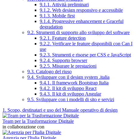
9.1.1. Attività preliminari
9.1.2. Web design responsivo e accessibile
9.1.3. Mobile first
9.1.4. Progressive enhancement e Graceful
degradation
9.2. Strumenti di supporto allo sviluppo del software
9.2.1. Feature detection
9.2.2. Verificare le feature disponibili con Can I
use
9.2.3. Strumenti e risorse per CSS e JavaScript
9.2.4. Supporto browser
9.2.5. Misurare le prestazioni
9.3. Catalogo del riuso
9.4. Sviluppare con il design system .italia
9.4.1. Il framework Bootstrap Italia
9.4.2. Il kit di sviluppo React
9.4.3. Il kit di sviluppo Angular
9.5. Sviluppare con i modelli di sito e servizi
1. Scopo, destinatari e uso del Manuale operativo di design
Team per la Trasformazione Digitale
in collaborazione con
Agenzia per l'Italia Digitale