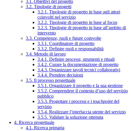
3.1. Obiettivi del progetto
3.2. Tipologie di progetti
3.2.1. Tipologie di progetto in base agli attori
coinvolti nel servizio
3.2.2. Tipologie di progetto in base al focus
3.2.3. Tipologie di progetto in base all’ambito di
intervento
3.3. Competenze, ruoli e figure coinvolte
3.3.1. Coordinatore di progetto
3.3.2. Definire ruoli e responsabilità
3.4. Metodo di lavoro
3.4.1. Definire processi, strumenti e rituali
3.4.2. Curare la documentazione di progetto
3.4.3. Organizzare tavoli tecnici collaborativi
3.4.4. Prendere decisioni
3.5. Il processo progettuale
3.5.1. Organizzare il progetto e la sua gestione
3.5.2. Comprendere il contesto d’uso del servizio
pubblico
3.5.3. Progettare i processi e i
touchpoint
del
servizio
3.5.4. Realizzare l’interfaccia utente del servizio
3.5.5. Validare la soluzione ottenuta
4. Ricerca progettuale
4.1. Ricerca primaria