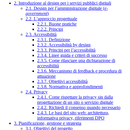
2. Introduzione al design per i servizi pubblici digitali
2.1. Design per l’amministrazione digitale (
e-
government
)
2.2. L’approccio progettuale
2.2.1. Buone pratiche
2.2.2. Principi
2.3. Accessibilità
2.3.1. Definizione
2.3.2. Accessibilità by design
2.3.3. Principi per l’accessibilità
2.3.4. Linee guida e criteri di successo
2.3.5. Come rilasciare una dichiarazione di
accessibilità
2.3.6. Meccanismo di feedback e procedura di
attuazione
2.3.7. Obiettivi accessibilità
2.3.8. Normativa e approfondimenti
2.4. Privacy
2.4.1. Come rispettare la privacy sin dalla
progettazione di un sito o servizio digitale
2.4.2. Richiedi il consenso quando necessario
2.4.3. Le basi del sito web: architettura,
informativa privacy, riferimenti DPO
3. Pianificazione, gestione e strategia
3.1. Obiettivi del progetto