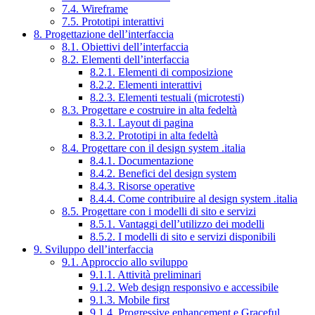
7.4. Wireframe
7.5. Prototipi interattivi
8. Progettazione dell’interfaccia
8.1. Obiettivi dell’interfaccia
8.2. Elementi dell’interfaccia
8.2.1. Elementi di composizione
8.2.2. Elementi interattivi
8.2.3. Elementi testuali (microtesti)
8.3. Progettare e costruire in alta fedeltà
8.3.1. Layout di pagina
8.3.2. Prototipi in alta fedeltà
8.4. Progettare con il design system .italia
8.4.1. Documentazione
8.4.2. Benefici del design system
8.4.3. Risorse operative
8.4.4. Come contribuire al design system .italia
8.5. Progettare con i modelli di sito e servizi
8.5.1. Vantaggi dell’utilizzo dei modelli
8.5.2. I modelli di sito e servizi disponibili
9. Sviluppo dell’interfaccia
9.1. Approccio allo sviluppo
9.1.1. Attività preliminari
9.1.2. Web design responsivo e accessibile
9.1.3. Mobile first
9.1.4. Progressive enhancement e Graceful