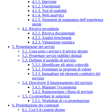
4.1.1. Interviste
4.1.2. Questionari
4.1.3. Test di usabilità
4.1.4. Web analytics
4.1.5. Strumenti di mappatura dell’esperienza
utente
4.2. Ricerca secondaria
4.2.1. Ricerca documentale
4.2.2. Analisi benchmark
4.2.3. Valutazione euristica
5. Progettazione dei servizi
5.1. Cosa sono i servizi e il service design
5.2. Progettare servizi pubblici digitali
5.3. Definire il modello di servizio
5.3.1. Identificare gli attori coinvolti
5.3.2. Formulare la proposta di valore
5.3.3. Inquadrare gli elementi costitutivi del
servizio
5.4. Descrivere il funzionamento del servizio
5.4.1. Mappare l’ecosistema
5.4.2. Rappresentare i flussi di servizio
5.5. Co-progettare le soluzioni
5.5.1. Workshop di co-progettazione
6. Progettazione dei contenuti
6.1. Cos’è il content design