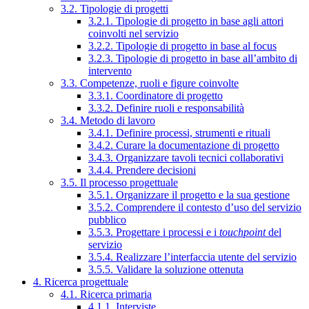
3.2. Tipologie di progetti
3.2.1. Tipologie di progetto in base agli attori
coinvolti nel servizio
3.2.2. Tipologie di progetto in base al focus
3.2.3. Tipologie di progetto in base all’ambito di
intervento
3.3. Competenze, ruoli e figure coinvolte
3.3.1. Coordinatore di progetto
3.3.2. Definire ruoli e responsabilità
3.4. Metodo di lavoro
3.4.1. Definire processi, strumenti e rituali
3.4.2. Curare la documentazione di progetto
3.4.3. Organizzare tavoli tecnici collaborativi
3.4.4. Prendere decisioni
3.5. Il processo progettuale
3.5.1. Organizzare il progetto e la sua gestione
3.5.2. Comprendere il contesto d’uso del servizio
pubblico
3.5.3. Progettare i processi e i
touchpoint
del
servizio
3.5.4. Realizzare l’interfaccia utente del servizio
3.5.5. Validare la soluzione ottenuta
4. Ricerca progettuale
4.1. Ricerca primaria
4.1.1. Interviste