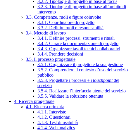
3.2.2. Tipologie di progetto in base al focus
3.2.3. Tipologie di progetto in base all’ambito di
intervento
3.3. Competenze, ruoli e figure coinvolte
3.3.1. Coordinatore di progetto
3.3.2. Definire ruoli e responsabilità
3.4. Metodo di lavoro
3.4.1. Definire processi, strumenti e rituali
3.4.2. Curare la documentazione di progetto
3.4.3. Organizzare tavoli tecnici collaborativi
3.4.4. Prendere decisioni
3.5. Il processo progettuale
3.5.1. Organizzare il progetto e la sua gestione
3.5.2. Comprendere il contesto d’uso del servizio
pubblico
3.5.3. Progettare i processi e i
touchpoint
del
servizio
3.5.4. Realizzare l’interfaccia utente del servizio
3.5.5. Validare la soluzione ottenuta
4. Ricerca progettuale
4.1. Ricerca primaria
4.1.1. Interviste
4.1.2. Questionari
4.1.3. Test di usabilità
4.1.4. Web analytics