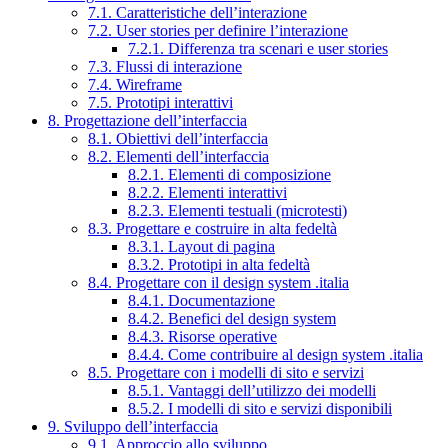
7.1. Caratteristiche dell’interazione
7.2. User stories per definire l’interazione
7.2.1. Differenza tra scenari e user stories
7.3. Flussi di interazione
7.4. Wireframe
7.5. Prototipi interattivi
8. Progettazione dell’interfaccia
8.1. Obiettivi dell’interfaccia
8.2. Elementi dell’interfaccia
8.2.1. Elementi di composizione
8.2.2. Elementi interattivi
8.2.3. Elementi testuali (microtesti)
8.3. Progettare e costruire in alta fedeltà
8.3.1. Layout di pagina
8.3.2. Prototipi in alta fedeltà
8.4. Progettare con il design system .italia
8.4.1. Documentazione
8.4.2. Benefici del design system
8.4.3. Risorse operative
8.4.4. Come contribuire al design system .italia
8.5. Progettare con i modelli di sito e servizi
8.5.1. Vantaggi dell’utilizzo dei modelli
8.5.2. I modelli di sito e servizi disponibili
9. Sviluppo dell’interfaccia
9.1. Approccio allo sviluppo