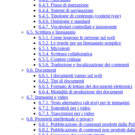
6.4.3. Flussi di interazione
6.4.4. Sistemi di navigazione
6.4.5. Tipologie di contenuto (content type)
6.4.6. Ontologie e standard
6.4.7. Vocabolari controllati e tassonomie
6.5. Scrittura e linguaggio
6.5.1. Come leggono le persone sul web
6.5.2. Le regole per un linguaggio semplice
6.5.3. Microtesti
6.5.4. Scrittura collaborativa
6.5.5. Content critique
6.5.6. Traduzione e localizzazione dei contenuti
6.6. Documenti
6.6.1. I documenti vanno sul web
6.6.2. Tipi di documenti
6.6.3. Formato di lettura dei documenti elettronici
6.6.4. Modalità di produzione dei documenti
6.7. Immagini e video
6.7.1. Testo alternativo (alt text) per le immagini
6.7.2. Sottotitoli per i video
6.7.3. Trascrizioni per i video
6.8. Proprietà intellettuale e privacy
6.8.1. Pubblicazione di contenuti prodotti dalla P
6.8.2. Pubblicazione di contenuti non prodotti dal