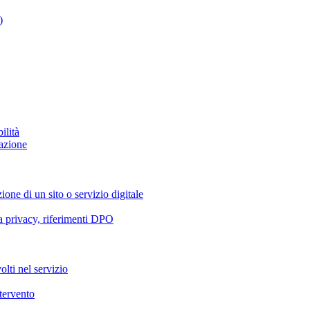
)
ilità
azione
ione di un sito o servizio digitale
va privacy, riferimenti DPO
olti nel servizio
ntervento