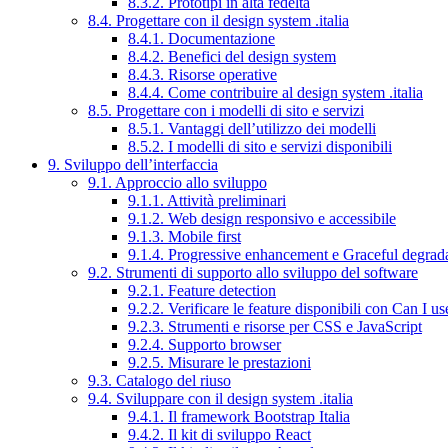
8.3.2. Prototipi in alta fedeltà
8.4. Progettare con il design system .italia
8.4.1. Documentazione
8.4.2. Benefici del design system
8.4.3. Risorse operative
8.4.4. Come contribuire al design system .italia
8.5. Progettare con i modelli di sito e servizi
8.5.1. Vantaggi dell’utilizzo dei modelli
8.5.2. I modelli di sito e servizi disponibili
9. Sviluppo dell’interfaccia
9.1. Approccio allo sviluppo
9.1.1. Attività preliminari
9.1.2. Web design responsivo e accessibile
9.1.3. Mobile first
9.1.4. Progressive enhancement e Graceful degrad
9.2. Strumenti di supporto allo sviluppo del software
9.2.1. Feature detection
9.2.2. Verificare le feature disponibili con Can I us
9.2.3. Strumenti e risorse per CSS e JavaScript
9.2.4. Supporto browser
9.2.5. Misurare le prestazioni
9.3. Catalogo del riuso
9.4. Sviluppare con il design system .italia
9.4.1. Il framework Bootstrap Italia
9.4.2. Il kit di sviluppo React