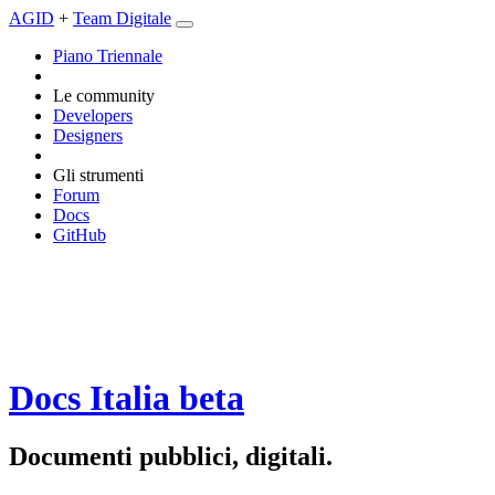
AGID
+
Team Digitale
Piano Triennale
Le community
Developers
Designers
Gli strumenti
Forum
Docs
GitHub
Docs Italia
beta
Documenti pubblici, digitali.