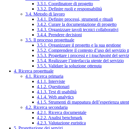
3.3.1. Coordinatore di progetto
3.3.2. Definire ruoli e responsabilità
3.4. Metodo di lavoro
3.4.1. Definire processi, strumenti e rituali
3.4.2. Curare la documentazione di progetto
3.4.3. Organizzare tavoli tecnici collaborativi
3.4.4. Prendere decisioni
3.5. Il processo progettuale
3.5.1. Organizzare il progetto e la sua gestione
3.5.2. Comprendere il contesto d’uso del servizio 
3.5.3. Progettare i processi e i
touchpoint
del servi
3.5.4. Realizzare l’interfaccia utente del servizio
3.5.5. Validare la soluzione ottenuta
4. Ricerca progettuale
4.1. Ricerca primaria
4.1.1. Interviste
4.1.2. Questionari
4.1.3. Test di usabilità
4.1.4. Web analytics
4.1.5. Strumenti di mappatura dell’esperienza uten
4.2. Ricerca secondaria
4.2.1. Ricerca documentale
4.2.2. Analisi benchmark
4.2.3. Valutazione euristica
5. Progettazione dei servizi