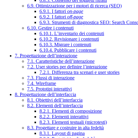
6.8.3. Consenso dei soggetti ritratti
6.9. Ottimizzazione per i motori di ricerca (SEO)
6.9.1. I fattori
on-page
6.9.2. I fattori
off-page
6.9.3. Strumenti di diagnostica SEO: Search Cons
6.10. Gestire i contenuti
6.10.1. L’inventario dei contenuti
6.10.2. Revisionare i contenuti
6.10.3. Migrare i contenuti
6.10.4. Pubblicare i contenuti
7. Progettazione dell’interazione
7.1. Caratteristiche dell’interazione
7.2. User stories per definire l’interazione
7.2.1. Differenza tra scenari e user stories
7.3. Flussi di interazione
7.4. Wireframe
7.5. Prototipi interattivi
8. Progettazione dell’interfaccia
8.1. Obiettivi dell’interfaccia
8.2. Elementi dell’interfaccia
8.2.1. Elementi di composizione
8.2.2. Elementi interattivi
8.2.3. Elementi testuali (microtesti)
8.3. Progettare e costruire in alta fedeltà
8.3.1. Layout di pagina