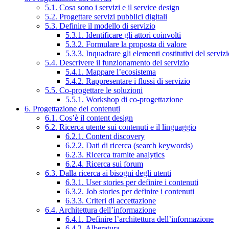
5.1. Cosa sono i servizi e il service design
5.2. Progettare servizi pubblici digitali
5.3. Definire il modello di servizio
5.3.1. Identificare gli attori coinvolti
5.3.2. Formulare la proposta di valore
5.3.3. Inquadrare gli elementi costitutivi del serviz
5.4. Descrivere il funzionamento del servizio
5.4.1. Mappare l’ecosistema
5.4.2. Rappresentare i flussi di servizio
5.5. Co-progettare le soluzioni
5.5.1. Workshop di co-progettazione
6. Progettazione dei contenuti
6.1. Cos’è il content design
6.2. Ricerca utente sui contenuti e il linguaggio
6.2.1. Content discovery
6.2.2. Dati di ricerca (search keywords)
6.2.3. Ricerca tramite analytics
6.2.4. Ricerca sui forum
6.3. Dalla ricerca ai bisogni degli utenti
6.3.1. User stories per definire i contenuti
6.3.2. Job stories per definire i contenuti
6.3.3. Criteri di accettazione
6.4. Architettura dell’informazione
6.4.1. Definire l’architettura dell’informazione
6.4.2. Alberatura