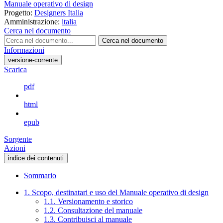
Manuale operativo di design
Progetto:
Designers Italia
Amministrazione:
italia
Cerca nel documento
Cerca nel documento
Informazioni
versione-corrente
Scarica
pdf
html
epub
Sorgente
Azioni
indice dei contenuti
Sommario
1. Scopo, destinatari e uso del Manuale operativo di design
1.1. Versionamento e storico
1.2. Consultazione del manuale
1.3. Contribuisci al manuale