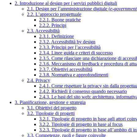
2. Introduzione al design per i servizi pubblici digitali
2.1. Design per l’amministrazione digitale (
e-government
2.2. L’approccio progettuale
2.2.1. Buone pratiche
2.2.2. Principi
2.3. Accessibilità
2.3.1. Definizione
2.3.2. Accessibilità by design
2.3.3. Principi per l’accessibilità
2.3.4. Linee guida e criteri di successo
2.3.5. Come rilasciare una dichiarazione di accessib
2.3.6. Meccanismo di feedback e procedura di attu
2.3.7. Obiettivi accessibilità
2.3.8. Normativa e approfondimenti
2.4. Privacy
2.4.1. Come rispettare la privacy sin dalla progettaz
2.4.2. Richiedi il consenso quando necessario
2.4.3. Le basi del sito web: architettura, informati
3. Pianificazione, gestione e strategia
3.1. Obiettivi del progetto
3.2. Tipologie di progetti
3.2.1. Tipologie di progetto in base agli attori coinv
3.2.2. Tipologie di progetto in base al focus
3.2.3. Tipologie di progetto in base all’ambito di i
3.3. Competenze, ruoli e figure coinvolte