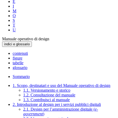
E
I
M
O
S
T
U
Manuale operativo di design
indici e glossario
contenuti
figure
tabelle
glossario
Sommario
1. Scopo, destinatari e uso del Manuale operativo di design
1.1. Versionamento e storico
1.2. Consultazione del manuale
1.3. Contribuisci al manuale
2. Introduzione al design per i servizi pubblici digitali
2.1. Design per l’amministrazione digitale (
e-
government
)