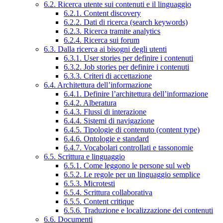
6.2. Ricerca utente sui contenuti e il linguaggio
6.2.1. Content discovery
6.2.2. Dati di ricerca (search keywords)
6.2.3. Ricerca tramite analytics
6.2.4. Ricerca sui forum
6.3. Dalla ricerca ai bisogni degli utenti
6.3.1. User stories per definire i contenuti
6.3.2. Job stories per definire i contenuti
6.3.3. Criteri di accettazione
6.4. Architettura dell’informazione
6.4.1. Definire l’architettura dell’informazione
6.4.2. Alberatura
6.4.3. Flussi di interazione
6.4.4. Sistemi di navigazione
6.4.5. Tipologie di contenuto (content type)
6.4.6. Ontologie e standard
6.4.7. Vocabolari controllati e tassonomie
6.5. Scrittura e linguaggio
6.5.1. Come leggono le persone sul web
6.5.2. Le regole per un linguaggio semplice
6.5.3. Microtesti
6.5.4. Scrittura collaborativa
6.5.5. Content critique
6.5.6. Traduzione e localizzazione dei contenuti
6.6. Documenti