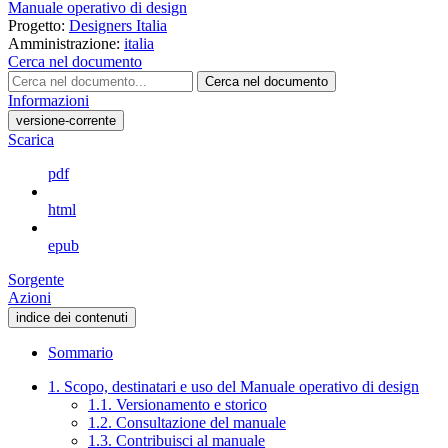
Manuale operativo di design
Progetto:
Designers Italia
Amministrazione:
italia
Cerca nel documento
Cerca nel documento
Informazioni
versione-corrente
Scarica
pdf
html
epub
Sorgente
Azioni
indice dei contenuti
Sommario
1. Scopo, destinatari e uso del Manuale operativo di design
1.1. Versionamento e storico
1.2. Consultazione del manuale
1.3. Contribuisci al manuale