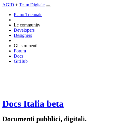
AGID
+
Team Digitale
Piano Triennale
Le community
Developers
Designers
Gli strumenti
Forum
Docs
GitHub
Docs Italia
beta
Documenti pubblici, digitali.