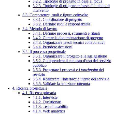
3.2.2. Tipologie di progetto in base al focus
3.2.3. Tipologie di progetto in base all’ambito di
intervento
3.3. Competenze, ruoli e figure coinvolte
3.3.1. Coordinatore di progetto
3.3.2. Definire ruoli e responsabilità
3.4. Metodo di lavoro
3.4.1. Definire processi, strumenti e rituali
3.4.2. Curare la documentazione di progetto
3.4.3. Organizzare tavoli tecnici collaborativi
3.4.4. Prendere decisioni
3.5. Il processo progettuale
3.5.1. Organizzare il progetto e la sua gestione
3.5.2. Comprendere il contesto d’uso del servizio
pubblico
3.5.3. Progettare i processi e i
touchpoint
del
servizio
3.5.4. Realizzare l’interfaccia utente del servizio
3.5.5. Validare la soluzione ottenuta
4. Ricerca progettuale
4.1. Ricerca primaria
4.1.1. Interviste
4.1.2. Questionari
4.1.3. Test di usabilità
4.1.4. Web analytics