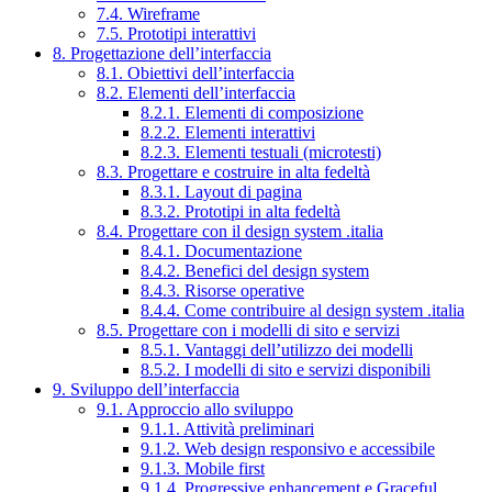
7.4. Wireframe
7.5. Prototipi interattivi
8. Progettazione dell’interfaccia
8.1. Obiettivi dell’interfaccia
8.2. Elementi dell’interfaccia
8.2.1. Elementi di composizione
8.2.2. Elementi interattivi
8.2.3. Elementi testuali (microtesti)
8.3. Progettare e costruire in alta fedeltà
8.3.1. Layout di pagina
8.3.2. Prototipi in alta fedeltà
8.4. Progettare con il design system .italia
8.4.1. Documentazione
8.4.2. Benefici del design system
8.4.3. Risorse operative
8.4.4. Come contribuire al design system .italia
8.5. Progettare con i modelli di sito e servizi
8.5.1. Vantaggi dell’utilizzo dei modelli
8.5.2. I modelli di sito e servizi disponibili
9. Sviluppo dell’interfaccia
9.1. Approccio allo sviluppo
9.1.1. Attività preliminari
9.1.2. Web design responsivo e accessibile
9.1.3. Mobile first
9.1.4. Progressive enhancement e Graceful