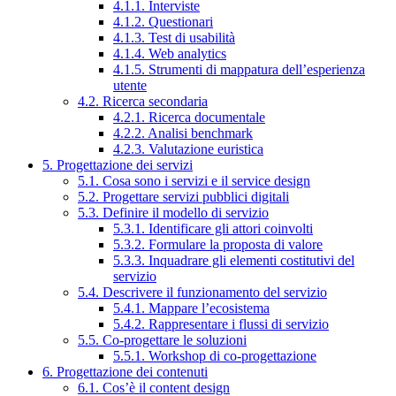
4.1.1. Interviste
4.1.2. Questionari
4.1.3. Test di usabilità
4.1.4. Web analytics
4.1.5. Strumenti di mappatura dell’esperienza
utente
4.2. Ricerca secondaria
4.2.1. Ricerca documentale
4.2.2. Analisi benchmark
4.2.3. Valutazione euristica
5. Progettazione dei servizi
5.1. Cosa sono i servizi e il service design
5.2. Progettare servizi pubblici digitali
5.3. Definire il modello di servizio
5.3.1. Identificare gli attori coinvolti
5.3.2. Formulare la proposta di valore
5.3.3. Inquadrare gli elementi costitutivi del
servizio
5.4. Descrivere il funzionamento del servizio
5.4.1. Mappare l’ecosistema
5.4.2. Rappresentare i flussi di servizio
5.5. Co-progettare le soluzioni
5.5.1. Workshop di co-progettazione
6. Progettazione dei contenuti
6.1. Cos’è il content design