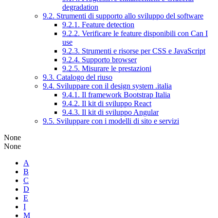
degradation
9.2. Strumenti di supporto allo sviluppo del software
9.2.1. Feature detection
9.2.2. Verificare le feature disponibili con Can I
use
9.2.3. Strumenti e risorse per CSS e JavaScript
9.2.4. Supporto browser
9.2.5. Misurare le prestazioni
9.3. Catalogo del riuso
9.4. Sviluppare con il design system .italia
9.4.1. Il framework Bootstrap Italia
9.4.2. Il kit di sviluppo React
9.4.3. Il kit di sviluppo Angular
9.5. Sviluppare con i modelli di sito e servizi
None
None
A
B
C
D
E
I
M