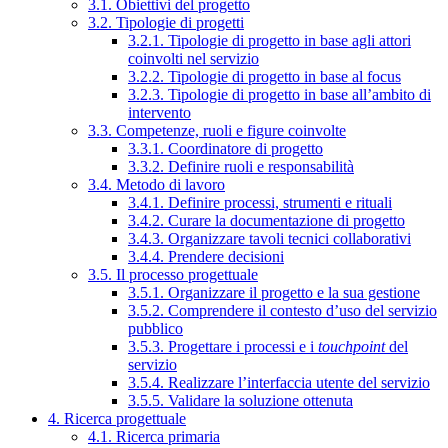
3.1. Obiettivi del progetto
3.2. Tipologie di progetti
3.2.1. Tipologie di progetto in base agli attori
coinvolti nel servizio
3.2.2. Tipologie di progetto in base al focus
3.2.3. Tipologie di progetto in base all’ambito di
intervento
3.3. Competenze, ruoli e figure coinvolte
3.3.1. Coordinatore di progetto
3.3.2. Definire ruoli e responsabilità
3.4. Metodo di lavoro
3.4.1. Definire processi, strumenti e rituali
3.4.2. Curare la documentazione di progetto
3.4.3. Organizzare tavoli tecnici collaborativi
3.4.4. Prendere decisioni
3.5. Il processo progettuale
3.5.1. Organizzare il progetto e la sua gestione
3.5.2. Comprendere il contesto d’uso del servizio
pubblico
3.5.3. Progettare i processi e i
touchpoint
del
servizio
3.5.4. Realizzare l’interfaccia utente del servizio
3.5.5. Validare la soluzione ottenuta
4. Ricerca progettuale
4.1. Ricerca primaria