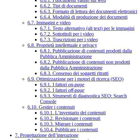
6.6.1. I documenti vanno sul web
6.6.2. Tipi di documenti
6.6.3. Formato di lettura dei documenti elettronici
6.6.4. Modalità di produzione dei documenti
6.7. Immagini e video
6.7.1. Testo alternativo (alt text) per le immagini
6.7.2. Sottotitoli per i video
6.7.3. Trascrizioni per i video
6.8. Proprietà intellettuale e privacy
6.8.1. Pubblicazione di contenuti prodotti dalla
Pubblica Amministrazione
6.8.2. Pubblicazione di contenuti non prodotti
dalla Pubblica Amministrazione
6.8.3. Consenso dei soggetti ritratti
6.9. Ottimizzazione per i motori di ricerca (SEO)
6.9.1. I fattori
on-page
6.9.2. I fattori
off-page
6.9.3. Strumenti di diagnostica SEO: Search
Console
6.10. Gestire i contenuti
6.10.1. L’inventario dei contenuti
6.10.2. Revisionare i contenuti
6.10.3. Migrare i contenuti
6.10.4. Pubblicare i contenuti
7. Progettazione dell’interazione