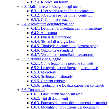
6.2.4. Ricerca sui forum
6.3. Dalla ricerca ai bisogni degli utenti
6.3.1. User stories per definire i contenuti
6.3.2. Job stories per definire i contenuti
6.3.3. Criteri di accettazione
6.4. Architettura dell’informazione
6.4.1. Definire l’architettura dell’informazione
6.4.2. Alberatura
6.4.3. Flussi di interazione
6.4.4. Sistemi di navigazione
6.4.5. Tipologie di contenuto (content type)
6.4.6. Ontologie e standard
6.4.7. Vocabolari controllati e tassonomie
6.5. Scrittura e linguaggio
6.5.1. Come leggono le persone sul web
6.5.2. Le regole per un linguaggio semplice
6.5.3. Microtesti
6.5.4. Scrittura collaborativa
6.5.5. Content critique
6.5.6. Traduzione e localizzazione dei contenuti
6.6. Documenti
6.6.1. I documenti vanno sul web
6.6.2. Tipi di documenti
6.6.3. Formato di lettura dei documenti elettronici
6.6.4. Modalità di produzione dei documenti