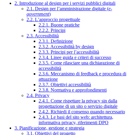
2. Introduzione al design per i servizi pubblici digitali
2.1. Design per l’amministrazione digitale (
e-
government
)
2.2. L’approccio progettuale
2.2.1. Buone pratiche
2.2.2. Principi
2.3. Accessibilità
2.3.1. Definizione
2.3.2. Accessibilità by design
2.3.3. Principi per l’accessibilità
2.3.4. Linee guida e criteri di successo
2.3.5. Come rilasciare una dichiarazione di
accessibilità
2.3.6. Meccanismo di feedback e procedura di
attuazione
2.3.7. Obiettivi accessibilità
2.3.8. Normativa e approfondimenti
2.4. Privacy
2.4.1. Come rispettare la privacy sin dalla
progettazione di un sito o servizio digitale
2.4.2. Richiedi il consenso quando necessario
2.4.3. Le basi del sito web: architettura,
informativa privacy, riferimenti DPO
3. Pianificazione, gestione e strategia
3.1. Obiettivi del progetto