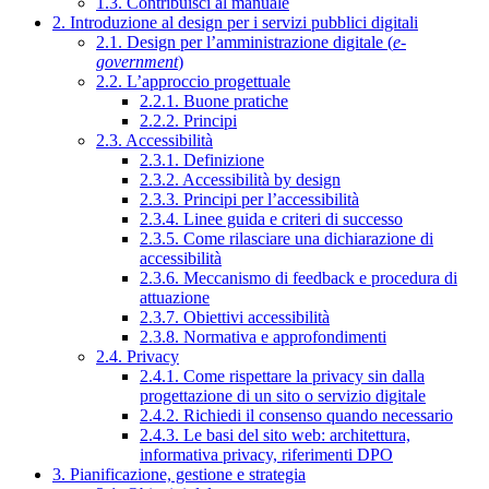
1.3. Contribuisci al manuale
2. Introduzione al design per i servizi pubblici digitali
2.1. Design per l’amministrazione digitale (
e-
government
)
2.2. L’approccio progettuale
2.2.1. Buone pratiche
2.2.2. Principi
2.3. Accessibilità
2.3.1. Definizione
2.3.2. Accessibilità by design
2.3.3. Principi per l’accessibilità
2.3.4. Linee guida e criteri di successo
2.3.5. Come rilasciare una dichiarazione di
accessibilità
2.3.6. Meccanismo di feedback e procedura di
attuazione
2.3.7. Obiettivi accessibilità
2.3.8. Normativa e approfondimenti
2.4. Privacy
2.4.1. Come rispettare la privacy sin dalla
progettazione di un sito o servizio digitale
2.4.2. Richiedi il consenso quando necessario
2.4.3. Le basi del sito web: architettura,
informativa privacy, riferimenti DPO
3. Pianificazione, gestione e strategia