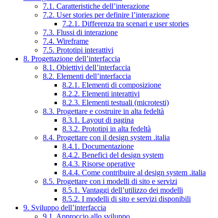
7.1. Caratteristiche dell’interazione
7.2. User stories per definire l’interazione
7.2.1. Differenza tra scenari e user stories
7.3. Flussi di interazione
7.4. Wireframe
7.5. Prototipi interattivi
8. Progettazione dell’interfaccia
8.1. Obiettivi dell’interfaccia
8.2. Elementi dell’interfaccia
8.2.1. Elementi di composizione
8.2.2. Elementi interattivi
8.2.3. Elementi testuali (microtesti)
8.3. Progettare e costruire in alta fedeltà
8.3.1. Layout di pagina
8.3.2. Prototipi in alta fedeltà
8.4. Progettare con il design system .italia
8.4.1. Documentazione
8.4.2. Benefici del design system
8.4.3. Risorse operative
8.4.4. Come contribuire al design system .italia
8.5. Progettare con i modelli di sito e servizi
8.5.1. Vantaggi dell’utilizzo dei modelli
8.5.2. I modelli di sito e servizi disponibili
9. Sviluppo dell’interfaccia
9.1. Approccio allo sviluppo