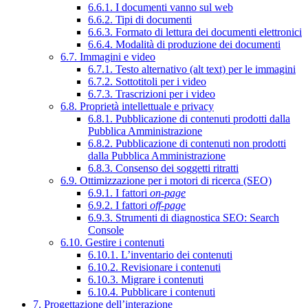
6.6.1. I documenti vanno sul web
6.6.2. Tipi di documenti
6.6.3. Formato di lettura dei documenti elettronici
6.6.4. Modalità di produzione dei documenti
6.7. Immagini e video
6.7.1. Testo alternativo (alt text) per le immagini
6.7.2. Sottotitoli per i video
6.7.3. Trascrizioni per i video
6.8. Proprietà intellettuale e privacy
6.8.1. Pubblicazione di contenuti prodotti dalla
Pubblica Amministrazione
6.8.2. Pubblicazione di contenuti non prodotti
dalla Pubblica Amministrazione
6.8.3. Consenso dei soggetti ritratti
6.9. Ottimizzazione per i motori di ricerca (SEO)
6.9.1. I fattori
on-page
6.9.2. I fattori
off-page
6.9.3. Strumenti di diagnostica SEO: Search
Console
6.10. Gestire i contenuti
6.10.1. L’inventario dei contenuti
6.10.2. Revisionare i contenuti
6.10.3. Migrare i contenuti
6.10.4. Pubblicare i contenuti
7. Progettazione dell’interazione