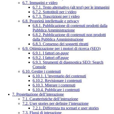
6.7. Immagini e video
6.7.1. Testo alternativo (alt text) per le immagini
6.7.2. Sottotitoli per i video
6.7.3. Trascrizioni per i video
6.8. Proprietà intellettuale e privacy
6.8.1. Pubblicazione di contenuti prodotti dalla
Pubblica Amministrazione
6.8.2. Pubblicazione di contenuti non prodotti
dalla Pubblica Amministrazione
6.8.3. Consenso dei soggetti ritratti
6.9. Ottimizzazione per i motori di ricerca (SEO)
6.9.1. I fattori
on-page
6.9.2. I fattori
off-page
6.9.3. Strumenti di diagnostica SEO: Search
Console
6.10. Gestire i contenuti
6.10.1. L’inventario dei contenuti
6.10.2. Revisionare i contenuti
6.10.3. Migrare i contenuti
6.10.4. Pubblicare i contenuti
7. Progettazione dell’interazione
7.1. Caratteristiche dell’interazione
7.2. User stories per definire l’interazione
7.2.1. Differenza tra scenari e user stories
7.3. Flussi di interazione