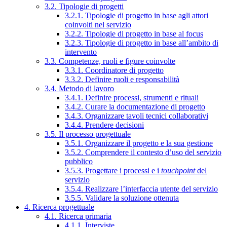
3.2. Tipologie di progetti
3.2.1. Tipologie di progetto in base agli attori
coinvolti nel servizio
3.2.2. Tipologie di progetto in base al focus
3.2.3. Tipologie di progetto in base all’ambito di
intervento
3.3. Competenze, ruoli e figure coinvolte
3.3.1. Coordinatore di progetto
3.3.2. Definire ruoli e responsabilità
3.4. Metodo di lavoro
3.4.1. Definire processi, strumenti e rituali
3.4.2. Curare la documentazione di progetto
3.4.3. Organizzare tavoli tecnici collaborativi
3.4.4. Prendere decisioni
3.5. Il processo progettuale
3.5.1. Organizzare il progetto e la sua gestione
3.5.2. Comprendere il contesto d’uso del servizio
pubblico
3.5.3. Progettare i processi e i
touchpoint
del
servizio
3.5.4. Realizzare l’interfaccia utente del servizio
3.5.5. Validare la soluzione ottenuta
4. Ricerca progettuale
4.1. Ricerca primaria
4.1.1. Interviste