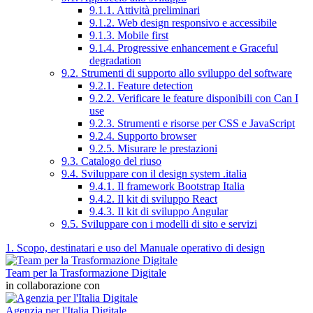
9.1.1. Attività preliminari
9.1.2. Web design responsivo e accessibile
9.1.3. Mobile first
9.1.4. Progressive enhancement e Graceful
degradation
9.2. Strumenti di supporto allo sviluppo del software
9.2.1. Feature detection
9.2.2. Verificare le feature disponibili con Can I
use
9.2.3. Strumenti e risorse per CSS e JavaScript
9.2.4. Supporto browser
9.2.5. Misurare le prestazioni
9.3. Catalogo del riuso
9.4. Sviluppare con il design system .italia
9.4.1. Il framework Bootstrap Italia
9.4.2. Il kit di sviluppo React
9.4.3. Il kit di sviluppo Angular
9.5. Sviluppare con i modelli di sito e servizi
1. Scopo, destinatari e uso del Manuale operativo di design
Team per la Trasformazione Digitale
in collaborazione con
Agenzia per l'Italia Digitale