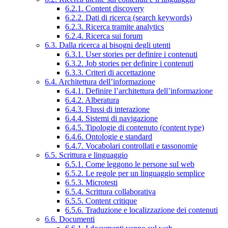
6.2.1. Content discovery
6.2.2. Dati di ricerca (search keywords)
6.2.3. Ricerca tramite analytics
6.2.4. Ricerca sui forum
6.3. Dalla ricerca ai bisogni degli utenti
6.3.1. User stories per definire i contenuti
6.3.2. Job stories per definire i contenuti
6.3.3. Criteri di accettazione
6.4. Architettura dell’informazione
6.4.1. Definire l’architettura dell’informazione
6.4.2. Alberatura
6.4.3. Flussi di interazione
6.4.4. Sistemi di navigazione
6.4.5. Tipologie di contenuto (content type)
6.4.6. Ontologie e standard
6.4.7. Vocabolari controllati e tassonomie
6.5. Scrittura e linguaggio
6.5.1. Come leggono le persone sul web
6.5.2. Le regole per un linguaggio semplice
6.5.3. Microtesti
6.5.4. Scrittura collaborativa
6.5.5. Content critique
6.5.6. Traduzione e localizzazione dei contenuti
6.6. Documenti