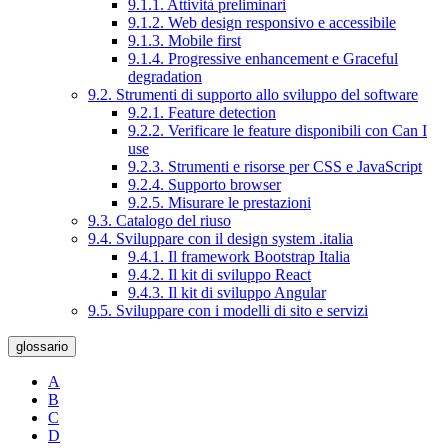
9.1.1. Attività preliminari
9.1.2. Web design responsivo e accessibile
9.1.3. Mobile first
9.1.4. Progressive enhancement e Graceful
degradation
9.2. Strumenti di supporto allo sviluppo del software
9.2.1. Feature detection
9.2.2. Verificare le feature disponibili con Can I
use
9.2.3. Strumenti e risorse per CSS e JavaScript
9.2.4. Supporto browser
9.2.5. Misurare le prestazioni
9.3. Catalogo del riuso
9.4. Sviluppare con il design system .italia
9.4.1. Il framework Bootstrap Italia
9.4.2. Il kit di sviluppo React
9.4.3. Il kit di sviluppo Angular
9.5. Sviluppare con i modelli di sito e servizi
glossario
A
B
C
D