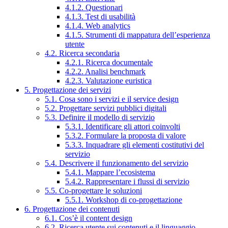
4.1.2. Questionari
4.1.3. Test di usabilità
4.1.4. Web analytics
4.1.5. Strumenti di mappatura dell’esperienza
utente
4.2. Ricerca secondaria
4.2.1. Ricerca documentale
4.2.2. Analisi benchmark
4.2.3. Valutazione euristica
5. Progettazione dei servizi
5.1. Cosa sono i servizi e il service design
5.2. Progettare servizi pubblici digitali
5.3. Definire il modello di servizio
5.3.1. Identificare gli attori coinvolti
5.3.2. Formulare la proposta di valore
5.3.3. Inquadrare gli elementi costitutivi del
servizio
5.4. Descrivere il funzionamento del servizio
5.4.1. Mappare l’ecosistema
5.4.2. Rappresentare i flussi di servizio
5.5. Co-progettare le soluzioni
5.5.1. Workshop di co-progettazione
6. Progettazione dei contenuti
6.1. Cos’è il content design
6.2. Ricerca utente sui contenuti e il linguaggio