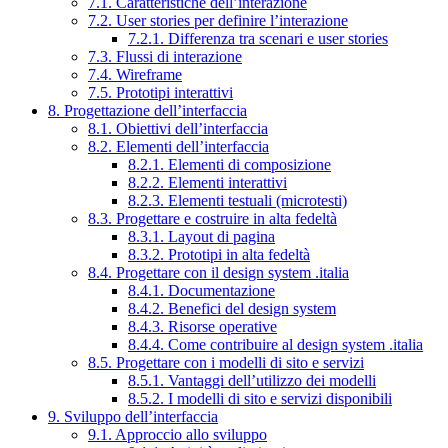
7.1. Caratteristiche dell’interazione
7.2. User stories per definire l’interazione
7.2.1. Differenza tra scenari e user stories
7.3. Flussi di interazione
7.4. Wireframe
7.5. Prototipi interattivi
8. Progettazione dell’interfaccia
8.1. Obiettivi dell’interfaccia
8.2. Elementi dell’interfaccia
8.2.1. Elementi di composizione
8.2.2. Elementi interattivi
8.2.3. Elementi testuali (microtesti)
8.3. Progettare e costruire in alta fedeltà
8.3.1. Layout di pagina
8.3.2. Prototipi in alta fedeltà
8.4. Progettare con il design system .italia
8.4.1. Documentazione
8.4.2. Benefici del design system
8.4.3. Risorse operative
8.4.4. Come contribuire al design system .italia
8.5. Progettare con i modelli di sito e servizi
8.5.1. Vantaggi dell’utilizzo dei modelli
8.5.2. I modelli di sito e servizi disponibili
9. Sviluppo dell’interfaccia
9.1. Approccio allo sviluppo