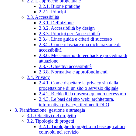
2.2. L’approccio progettuale
2.2.1. Buone pratiche
2.2.2. Principi
2.3. Accessibilità
2.3.1. Definizione
2.3.2. Accessibilità by design
2.3.3. Principi per l’accessibilità
2.3.4. Linee guida e criteri di successo
2.3.5. Come rilasciare una dichiarazione di
accessibilità
2.3.6. Meccanismo di feedback e procedura di
attuazione
2.3.7. Obiettivi accessibilità
2.3.8. Normativa e approfondimenti
2.4. Privacy
2.4.1. Come rispettare la privacy sin dalla
progettazione di un sito o servizio digitale
2.4.2. Richiedi il consenso quando necessario
2.4.3. Le basi del sito web: architettura,
informativa privacy, riferimenti DPO
3. Pianificazione, gestione e strategia
3.1. Obiettivi del progetto
3.2. Tipologie di progetti
3.2.1. Tipologie di progetto in base agli attori
coinvolti nel servizio