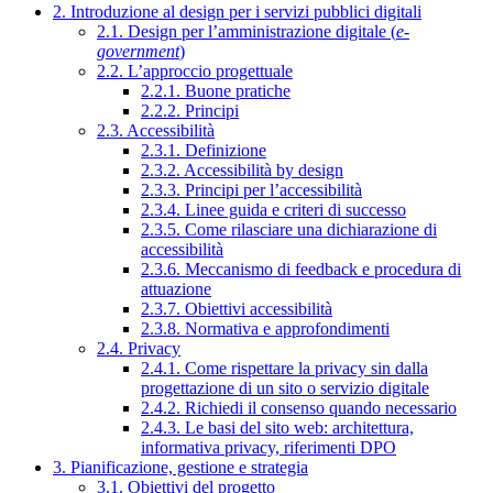
2. Introduzione al design per i servizi pubblici digitali
2.1. Design per l’amministrazione digitale (
e-
government
)
2.2. L’approccio progettuale
2.2.1. Buone pratiche
2.2.2. Principi
2.3. Accessibilità
2.3.1. Definizione
2.3.2. Accessibilità by design
2.3.3. Principi per l’accessibilità
2.3.4. Linee guida e criteri di successo
2.3.5. Come rilasciare una dichiarazione di
accessibilità
2.3.6. Meccanismo di feedback e procedura di
attuazione
2.3.7. Obiettivi accessibilità
2.3.8. Normativa e approfondimenti
2.4. Privacy
2.4.1. Come rispettare la privacy sin dalla
progettazione di un sito o servizio digitale
2.4.2. Richiedi il consenso quando necessario
2.4.3. Le basi del sito web: architettura,
informativa privacy, riferimenti DPO
3. Pianificazione, gestione e strategia
3.1. Obiettivi del progetto