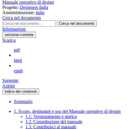
Manuale operativo di design
Progetto:
Designers Italia
Amministrazione:
italia
Cerca nel documento
Cerca nel documento
Informazioni
versione-corrente
Scarica
pdf
html
epub
Sorgente
Azioni
indice dei contenuti
Sommario
1. Scopo, destinatari e uso del Manuale operativo di design
1.1. Versionamento e storico
1.2. Consultazione del manuale
1.3. Contribuisci al manuale