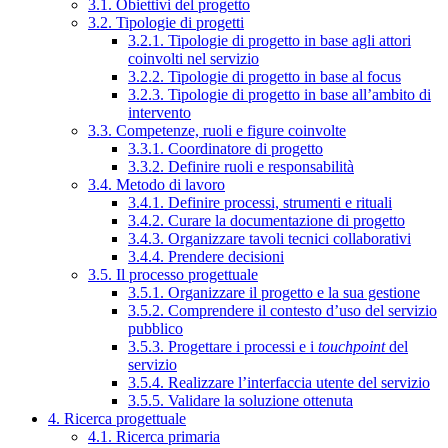
3.1. Obiettivi del progetto
3.2. Tipologie di progetti
3.2.1. Tipologie di progetto in base agli attori
coinvolti nel servizio
3.2.2. Tipologie di progetto in base al focus
3.2.3. Tipologie di progetto in base all’ambito di
intervento
3.3. Competenze, ruoli e figure coinvolte
3.3.1. Coordinatore di progetto
3.3.2. Definire ruoli e responsabilità
3.4. Metodo di lavoro
3.4.1. Definire processi, strumenti e rituali
3.4.2. Curare la documentazione di progetto
3.4.3. Organizzare tavoli tecnici collaborativi
3.4.4. Prendere decisioni
3.5. Il processo progettuale
3.5.1. Organizzare il progetto e la sua gestione
3.5.2. Comprendere il contesto d’uso del servizio
pubblico
3.5.3. Progettare i processi e i
touchpoint
del
servizio
3.5.4. Realizzare l’interfaccia utente del servizio
3.5.5. Validare la soluzione ottenuta
4. Ricerca progettuale
4.1. Ricerca primaria