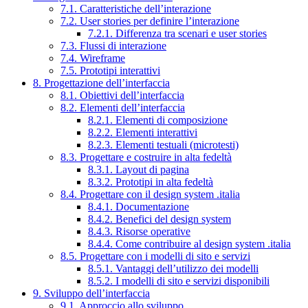
7.1. Caratteristiche dell’interazione
7.2. User stories per definire l’interazione
7.2.1. Differenza tra scenari e user stories
7.3. Flussi di interazione
7.4. Wireframe
7.5. Prototipi interattivi
8. Progettazione dell’interfaccia
8.1. Obiettivi dell’interfaccia
8.2. Elementi dell’interfaccia
8.2.1. Elementi di composizione
8.2.2. Elementi interattivi
8.2.3. Elementi testuali (microtesti)
8.3. Progettare e costruire in alta fedeltà
8.3.1. Layout di pagina
8.3.2. Prototipi in alta fedeltà
8.4. Progettare con il design system .italia
8.4.1. Documentazione
8.4.2. Benefici del design system
8.4.3. Risorse operative
8.4.4. Come contribuire al design system .italia
8.5. Progettare con i modelli di sito e servizi
8.5.1. Vantaggi dell’utilizzo dei modelli
8.5.2. I modelli di sito e servizi disponibili
9. Sviluppo dell’interfaccia
9.1. Approccio allo sviluppo