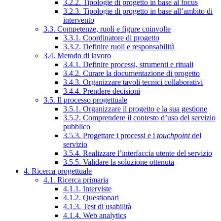
3.2.2. Tipologie di progetto in base al focus
3.2.3. Tipologie di progetto in base all’ambito di
intervento
3.3. Competenze, ruoli e figure coinvolte
3.3.1. Coordinatore di progetto
3.3.2. Definire ruoli e responsabilità
3.4. Metodo di lavoro
3.4.1. Definire processi, strumenti e rituali
3.4.2. Curare la documentazione di progetto
3.4.3. Organizzare tavoli tecnici collaborativi
3.4.4. Prendere decisioni
3.5. Il processo progettuale
3.5.1. Organizzare il progetto e la sua gestione
3.5.2. Comprendere il contesto d’uso del servizio
pubblico
3.5.3. Progettare i processi e i
touchpoint
del
servizio
3.5.4. Realizzare l’interfaccia utente del servizio
3.5.5. Validare la soluzione ottenuta
4. Ricerca progettuale
4.1. Ricerca primaria
4.1.1. Interviste
4.1.2. Questionari
4.1.3. Test di usabilità
4.1.4. Web analytics