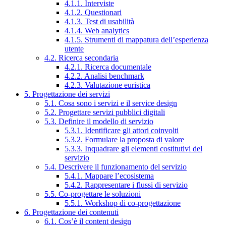
4.1.1. Interviste
4.1.2. Questionari
4.1.3. Test di usabilità
4.1.4. Web analytics
4.1.5. Strumenti di mappatura dell’esperienza
utente
4.2. Ricerca secondaria
4.2.1. Ricerca documentale
4.2.2. Analisi benchmark
4.2.3. Valutazione euristica
5. Progettazione dei servizi
5.1. Cosa sono i servizi e il service design
5.2. Progettare servizi pubblici digitali
5.3. Definire il modello di servizio
5.3.1. Identificare gli attori coinvolti
5.3.2. Formulare la proposta di valore
5.3.3. Inquadrare gli elementi costitutivi del
servizio
5.4. Descrivere il funzionamento del servizio
5.4.1. Mappare l’ecosistema
5.4.2. Rappresentare i flussi di servizio
5.5. Co-progettare le soluzioni
5.5.1. Workshop di co-progettazione
6. Progettazione dei contenuti
6.1. Cos’è il content design