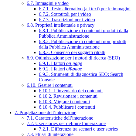
6.7. Immagini e video
6.7.1. Testo alternativo (alt text) per le immagini
6.7.2. Sottotitoli per i video
6.7.3. Trascrizioni per i video
6.8. Proprietà intellettuale e privacy
6.8.1. Pubblicazione di contenuti prodotti dalla
Pubblica Amministrazione
6.8.2. Pubblicazione di contenuti non prodotti
dalla Pubblica Amministrazione
6.8.3. Consenso dei soggetti ritratti
6.9. Ottimizzazione per i motori di ricerca (SEO)
6.9.1. I fattori
on-page
6.9.2. I fattori
off-page
6.9.3. Strumenti di diagnostica SEO: Search
Console
6.10. Gestire i contenuti
6.10.1. L’inventario dei contenuti
6.10.2. Revisionare i contenuti
6.10.3. Migrare i contenuti
6.10.4. Pubblicare i contenuti
7. Progettazione dell’interazione
7.1. Caratteristiche dell’interazione
7.2. User stories per definire l’interazione
7.2.1. Differenza tra scenari e user stories
7.3. Flussi di interazione