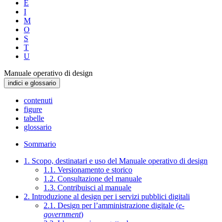
E
I
M
O
S
T
U
Manuale operativo di design
indici e glossario
contenuti
figure
tabelle
glossario
Sommario
1. Scopo, destinatari e uso del Manuale operativo di design
1.1. Versionamento e storico
1.2. Consultazione del manuale
1.3. Contribuisci al manuale
2. Introduzione al design per i servizi pubblici digitali
2.1. Design per l’amministrazione digitale (
e-
government
)