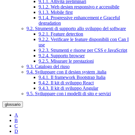
9.1.1. Attività preliminari
9.1.2. Web design responsivo e accessibile
9.1.3. Mobile first
9.1.4. Progressive enhancement e Graceful
degradation
9.2. Strumenti di supporto allo sviluppo del software
9.2.1. Feature detection
9.2.2. Verificare le feature disponibili con Can I
use
9.2.3. Strumenti e risorse per CSS e JavaScript
9.2.4. Supporto browser
9.2.5. Misurare le prestazioni
9.3. Catalogo del riuso
9.4. Sviluppare con il design system .italia
9.4.1. Il framework Bootstrap Italia
9.4.2. Il kit di sviluppo React
9.4.3. Il kit di sviluppo Angular
9.5. Sviluppare con i modelli di sito e servizi
glossario
A
B
C
D