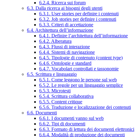
6.2.4. Ricerca sui forum
6.3. Dalla ricerca ai bisogni degli utenti
6.3.1. User stories per definire i contenuti
6.3.2. Job stories per definire i contenuti
6.3.3. Criteri di accettazione
6.4. Architettura dell’informazione
6.4.1. Definire l’architettura dell’informazione
6.4.2. Alberatura
6.4.3. Flussi di interazione
6.4.4. Sistemi di navigazione
6.4.5. Tipologie di contenuto (content type)
6.4.6. Ontologie e standard
6.4.7. Vocabolari controllati e tassonomie
6.5. Scrittura e linguaggio
6.5.1. Come leggono le persone sul web
6.5.2. Le regole per un linguaggio semplice
6.5.3. Microtesti
6.5.4. Scrittura collaborativa
6.5.5. Content critique
6.5.6. Traduzione e localizzazione dei contenuti
6.6. Documenti
6.6.1. I documenti vanno sul web
6.6.2. Tipi di documenti
6.6.3. Formato di lettura dei documenti elettronici
6.6.4. Modalità di produzione dei documenti