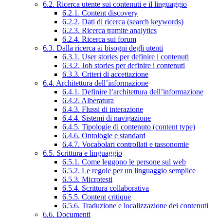
6.2. Ricerca utente sui contenuti e il linguaggio
6.2.1. Content discovery
6.2.2. Dati di ricerca (search keywords)
6.2.3. Ricerca tramite analytics
6.2.4. Ricerca sui forum
6.3. Dalla ricerca ai bisogni degli utenti
6.3.1. User stories per definire i contenuti
6.3.2. Job stories per definire i contenuti
6.3.3. Criteri di accettazione
6.4. Architettura dell’informazione
6.4.1. Definire l’architettura dell’informazione
6.4.2. Alberatura
6.4.3. Flussi di interazione
6.4.4. Sistemi di navigazione
6.4.5. Tipologie di contenuto (content type)
6.4.6. Ontologie e standard
6.4.7. Vocabolari controllati e tassonomie
6.5. Scrittura e linguaggio
6.5.1. Come leggono le persone sul web
6.5.2. Le regole per un linguaggio semplice
6.5.3. Microtesti
6.5.4. Scrittura collaborativa
6.5.5. Content critique
6.5.6. Traduzione e localizzazione dei contenuti
6.6. Documenti