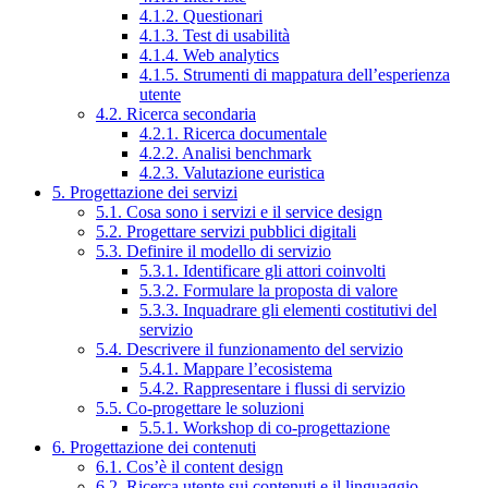
4.1.2. Questionari
4.1.3. Test di usabilità
4.1.4. Web analytics
4.1.5. Strumenti di mappatura dell’esperienza
utente
4.2. Ricerca secondaria
4.2.1. Ricerca documentale
4.2.2. Analisi benchmark
4.2.3. Valutazione euristica
5. Progettazione dei servizi
5.1. Cosa sono i servizi e il service design
5.2. Progettare servizi pubblici digitali
5.3. Definire il modello di servizio
5.3.1. Identificare gli attori coinvolti
5.3.2. Formulare la proposta di valore
5.3.3. Inquadrare gli elementi costitutivi del
servizio
5.4. Descrivere il funzionamento del servizio
5.4.1. Mappare l’ecosistema
5.4.2. Rappresentare i flussi di servizio
5.5. Co-progettare le soluzioni
5.5.1. Workshop di co-progettazione
6. Progettazione dei contenuti
6.1. Cos’è il content design
6.2. Ricerca utente sui contenuti e il linguaggio