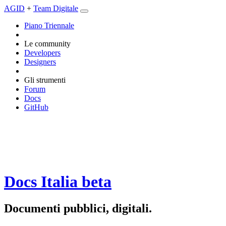
AGID
+
Team Digitale
Piano Triennale
Le community
Developers
Designers
Gli strumenti
Forum
Docs
GitHub
Docs Italia
beta
Documenti pubblici, digitali.