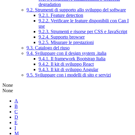
degradation
9.2. Strumenti di supporto allo sviluppo del software
9.2.1. Feature detection
9.2.2. Verificare le feature disponibili con Can I
use
9.2.3. Strumenti e risorse per CSS e JavaScript
9.2.4. Supporto browser
9.2.5. Misurare le prestazioni
9.3. Catalogo del riuso
9.4. Sviluppare con il design system .italia
9.4.1. Il framework Bootstrap Italia
9.4.2. Il kit di sviluppo React
9.4.3. Il kit di sviluppo Angular
9.5. Sviluppare con i modelli di sito e servizi
None
None
A
B
C
D
E
I
M