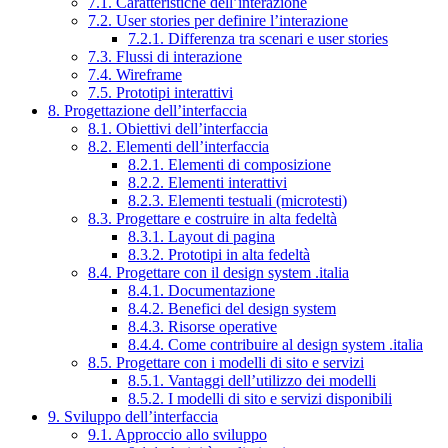
7.1. Caratteristiche dell’interazione
7.2. User stories per definire l’interazione
7.2.1. Differenza tra scenari e user stories
7.3. Flussi di interazione
7.4. Wireframe
7.5. Prototipi interattivi
8. Progettazione dell’interfaccia
8.1. Obiettivi dell’interfaccia
8.2. Elementi dell’interfaccia
8.2.1. Elementi di composizione
8.2.2. Elementi interattivi
8.2.3. Elementi testuali (microtesti)
8.3. Progettare e costruire in alta fedeltà
8.3.1. Layout di pagina
8.3.2. Prototipi in alta fedeltà
8.4. Progettare con il design system .italia
8.4.1. Documentazione
8.4.2. Benefici del design system
8.4.3. Risorse operative
8.4.4. Come contribuire al design system .italia
8.5. Progettare con i modelli di sito e servizi
8.5.1. Vantaggi dell’utilizzo dei modelli
8.5.2. I modelli di sito e servizi disponibili
9. Sviluppo dell’interfaccia
9.1. Approccio allo sviluppo