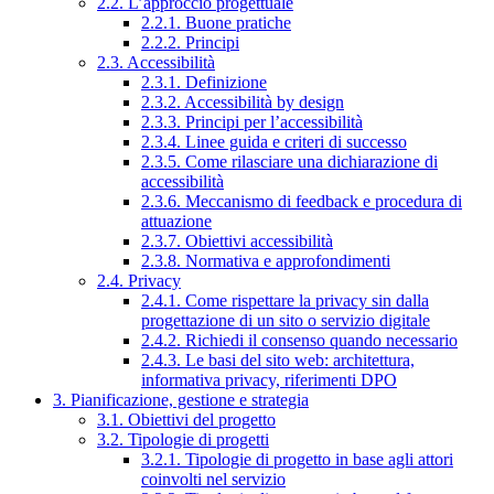
2.2. L’approccio progettuale
2.2.1. Buone pratiche
2.2.2. Principi
2.3. Accessibilità
2.3.1. Definizione
2.3.2. Accessibilità by design
2.3.3. Principi per l’accessibilità
2.3.4. Linee guida e criteri di successo
2.3.5. Come rilasciare una dichiarazione di
accessibilità
2.3.6. Meccanismo di feedback e procedura di
attuazione
2.3.7. Obiettivi accessibilità
2.3.8. Normativa e approfondimenti
2.4. Privacy
2.4.1. Come rispettare la privacy sin dalla
progettazione di un sito o servizio digitale
2.4.2. Richiedi il consenso quando necessario
2.4.3. Le basi del sito web: architettura,
informativa privacy, riferimenti DPO
3. Pianificazione, gestione e strategia
3.1. Obiettivi del progetto
3.2. Tipologie di progetti
3.2.1. Tipologie di progetto in base agli attori
coinvolti nel servizio