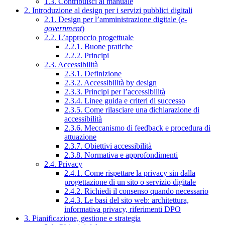
1.3. Contribuisci al manuale
2. Introduzione al design per i servizi pubblici digitali
2.1. Design per l’amministrazione digitale (
e-
government
)
2.2. L’approccio progettuale
2.2.1. Buone pratiche
2.2.2. Principi
2.3. Accessibilità
2.3.1. Definizione
2.3.2. Accessibilità by design
2.3.3. Principi per l’accessibilità
2.3.4. Linee guida e criteri di successo
2.3.5. Come rilasciare una dichiarazione di
accessibilità
2.3.6. Meccanismo di feedback e procedura di
attuazione
2.3.7. Obiettivi accessibilità
2.3.8. Normativa e approfondimenti
2.4. Privacy
2.4.1. Come rispettare la privacy sin dalla
progettazione di un sito o servizio digitale
2.4.2. Richiedi il consenso quando necessario
2.4.3. Le basi del sito web: architettura,
informativa privacy, riferimenti DPO
3. Pianificazione, gestione e strategia