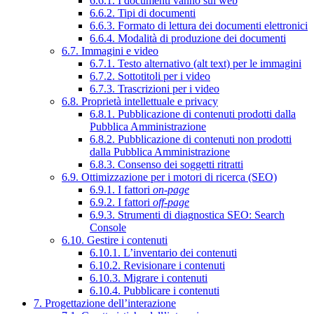
6.6.1. I documenti vanno sul web
6.6.2. Tipi di documenti
6.6.3. Formato di lettura dei documenti elettronici
6.6.4. Modalità di produzione dei documenti
6.7. Immagini e video
6.7.1. Testo alternativo (alt text) per le immagini
6.7.2. Sottotitoli per i video
6.7.3. Trascrizioni per i video
6.8. Proprietà intellettuale e privacy
6.8.1. Pubblicazione di contenuti prodotti dalla
Pubblica Amministrazione
6.8.2. Pubblicazione di contenuti non prodotti
dalla Pubblica Amministrazione
6.8.3. Consenso dei soggetti ritratti
6.9. Ottimizzazione per i motori di ricerca (SEO)
6.9.1. I fattori
on-page
6.9.2. I fattori
off-page
6.9.3. Strumenti di diagnostica SEO: Search
Console
6.10. Gestire i contenuti
6.10.1. L’inventario dei contenuti
6.10.2. Revisionare i contenuti
6.10.3. Migrare i contenuti
6.10.4. Pubblicare i contenuti
7. Progettazione dell’interazione