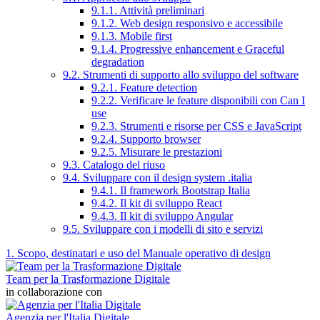
9.1.1. Attività preliminari
9.1.2. Web design responsivo e accessibile
9.1.3. Mobile first
9.1.4. Progressive enhancement e Graceful
degradation
9.2. Strumenti di supporto allo sviluppo del software
9.2.1. Feature detection
9.2.2. Verificare le feature disponibili con Can I
use
9.2.3. Strumenti e risorse per CSS e JavaScript
9.2.4. Supporto browser
9.2.5. Misurare le prestazioni
9.3. Catalogo del riuso
9.4. Sviluppare con il design system .italia
9.4.1. Il framework Bootstrap Italia
9.4.2. Il kit di sviluppo React
9.4.3. Il kit di sviluppo Angular
9.5. Sviluppare con i modelli di sito e servizi
1. Scopo, destinatari e uso del Manuale operativo di design
Team per la Trasformazione Digitale
in collaborazione con
Agenzia per l'Italia Digitale