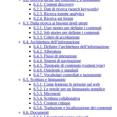
6.2.1. Content discovery
6.2.2. Dati di ricerca (search keywords)
6.2.3. Ricerca tramite analytics
6.2.4. Ricerca sui forum
6.3. Dalla ricerca ai bisogni degli utenti
6.3.1. User stories per definire i contenuti
6.3.2. Job stories per definire i contenuti
6.3.3. Criteri di accettazione
6.4. Architettura dell’informazione
6.4.1. Definire l’architettura dell’informazione
6.4.2. Alberatura
6.4.3. Flussi di interazione
6.4.4. Sistemi di navigazione
6.4.5. Tipologie di contenuto (content type)
6.4.6. Ontologie e standard
6.4.7. Vocabolari controllati e tassonomie
6.5. Scrittura e linguaggio
6.5.1. Come leggono le persone sul web
6.5.2. Le regole per un linguaggio semplice
6.5.3. Microtesti
6.5.4. Scrittura collaborativa
6.5.5. Content critique
6.5.6. Traduzione e localizzazione dei contenuti
6.6. Documenti