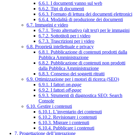
6.6.1. I documenti vanno sul web
6.6.2. Tipi di documenti
6.6.3. Formato di lettura dei documenti elettronici
6.6.4. Modalità di produzione dei documenti
6.7. Immagini e video
6.7.1. Testo alternativo (alt text) per le immagini
6.7.2. Sottotitoli per i video
6.7.3. Trascrizioni per i video
6.8. Proprietà intellettuale e privacy
6.8.1. Pubblicazione di contenuti prodotti dalla
Pubblica Amministrazione
6.8.2. Pubblicazione di contenuti non prodotti
dalla Pubblica Amministrazione
6.8.3. Consenso dei soggetti ritratti
6.9. Ottimizzazione per i motori di ricerca (SEO)
6.9.1. I fattori
on-page
6.9.2. I fattori
off-page
6.9.3. Strumenti di diagnostica SEO: Search
Console
6.10. Gestire i contenuti
6.10.1. L’inventario dei contenuti
6.10.2. Revisionare i contenuti
6.10.3. Migrare i contenuti
6.10.4. Pubblicare i contenuti
7. Progettazione dell’interazione