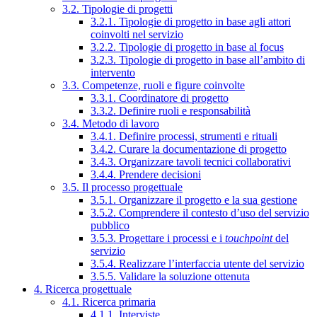
3.2. Tipologie di progetti
3.2.1. Tipologie di progetto in base agli attori
coinvolti nel servizio
3.2.2. Tipologie di progetto in base al focus
3.2.3. Tipologie di progetto in base all’ambito di
intervento
3.3. Competenze, ruoli e figure coinvolte
3.3.1. Coordinatore di progetto
3.3.2. Definire ruoli e responsabilità
3.4. Metodo di lavoro
3.4.1. Definire processi, strumenti e rituali
3.4.2. Curare la documentazione di progetto
3.4.3. Organizzare tavoli tecnici collaborativi
3.4.4. Prendere decisioni
3.5. Il processo progettuale
3.5.1. Organizzare il progetto e la sua gestione
3.5.2. Comprendere il contesto d’uso del servizio
pubblico
3.5.3. Progettare i processi e i
touchpoint
del
servizio
3.5.4. Realizzare l’interfaccia utente del servizio
3.5.5. Validare la soluzione ottenuta
4. Ricerca progettuale
4.1. Ricerca primaria
4.1.1. Interviste