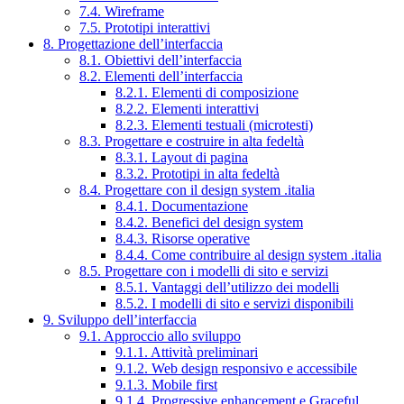
7.4. Wireframe
7.5. Prototipi interattivi
8. Progettazione dell’interfaccia
8.1. Obiettivi dell’interfaccia
8.2. Elementi dell’interfaccia
8.2.1. Elementi di composizione
8.2.2. Elementi interattivi
8.2.3. Elementi testuali (microtesti)
8.3. Progettare e costruire in alta fedeltà
8.3.1. Layout di pagina
8.3.2. Prototipi in alta fedeltà
8.4. Progettare con il design system .italia
8.4.1. Documentazione
8.4.2. Benefici del design system
8.4.3. Risorse operative
8.4.4. Come contribuire al design system .italia
8.5. Progettare con i modelli di sito e servizi
8.5.1. Vantaggi dell’utilizzo dei modelli
8.5.2. I modelli di sito e servizi disponibili
9. Sviluppo dell’interfaccia
9.1. Approccio allo sviluppo
9.1.1. Attività preliminari
9.1.2. Web design responsivo e accessibile
9.1.3. Mobile first
9.1.4. Progressive enhancement e Graceful