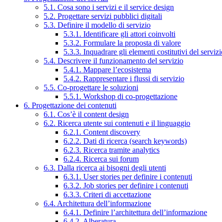
5.1. Cosa sono i servizi e il service design
5.2. Progettare servizi pubblici digitali
5.3. Definire il modello di servizio
5.3.1. Identificare gli attori coinvolti
5.3.2. Formulare la proposta di valore
5.3.3. Inquadrare gli elementi costitutivi del serviz
5.4. Descrivere il funzionamento del servizio
5.4.1. Mappare l’ecosistema
5.4.2. Rappresentare i flussi di servizio
5.5. Co-progettare le soluzioni
5.5.1. Workshop di co-progettazione
6. Progettazione dei contenuti
6.1. Cos’è il content design
6.2. Ricerca utente sui contenuti e il linguaggio
6.2.1. Content discovery
6.2.2. Dati di ricerca (search keywords)
6.2.3. Ricerca tramite analytics
6.2.4. Ricerca sui forum
6.3. Dalla ricerca ai bisogni degli utenti
6.3.1. User stories per definire i contenuti
6.3.2. Job stories per definire i contenuti
6.3.3. Criteri di accettazione
6.4. Architettura dell’informazione
6.4.1. Definire l’architettura dell’informazione
6.4.2. Alberatura