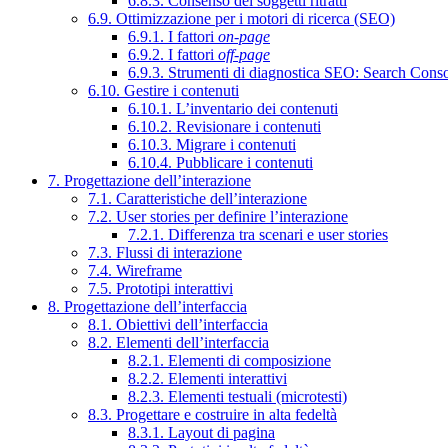
6.8.3. Consenso dei soggetti ritratti
6.9. Ottimizzazione per i motori di ricerca (SEO)
6.9.1. I fattori
on-page
6.9.2. I fattori
off-page
6.9.3. Strumenti di diagnostica SEO: Search Cons
6.10. Gestire i contenuti
6.10.1. L’inventario dei contenuti
6.10.2. Revisionare i contenuti
6.10.3. Migrare i contenuti
6.10.4. Pubblicare i contenuti
7. Progettazione dell’interazione
7.1. Caratteristiche dell’interazione
7.2. User stories per definire l’interazione
7.2.1. Differenza tra scenari e user stories
7.3. Flussi di interazione
7.4. Wireframe
7.5. Prototipi interattivi
8. Progettazione dell’interfaccia
8.1. Obiettivi dell’interfaccia
8.2. Elementi dell’interfaccia
8.2.1. Elementi di composizione
8.2.2. Elementi interattivi
8.2.3. Elementi testuali (microtesti)
8.3. Progettare e costruire in alta fedeltà
8.3.1. Layout di pagina