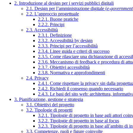
2. Introduzione al design per i servizi pubblici digitali
2.1. Design per l’amministrazione digitale (
e-government
2.2. L’approccio progettuale
2.2.1. Buone pratiche
2.2.2. Principi
2.3. Accessibilità
2.3.1. Definizione
2.3.2. Accessibilità by design
2.3.3. Principi per l’accessibilità
2.3.4. Linee guida e criteri di successo
2.3.5. Come rilasciare una dichiarazione di accessib
2.3.6. Meccanismo di feedback e procedura di attu
2.3.7. Obiettivi accessibilità
2.3.8. Normativa e approfondimenti
2.4. Privacy
2.4.1. Come rispettare la privacy sin dalla progettaz
2.4.2. Richiedi il consenso quando necessario
2.4.3. Le basi del sito web: architettura, informati
3. Pianificazione, gestione e strategia
3.1. Obiettivi del progetto
3.2. Tipologie di progetti
3.2.1. Tipologie di progetto in base agli attori coinv
3.2.2. Tipologie di progetto in base al focus
3.2.3. Tipologie di progetto in base all’ambito di i
3.3. Competenze, ruoli e figure coinvolte