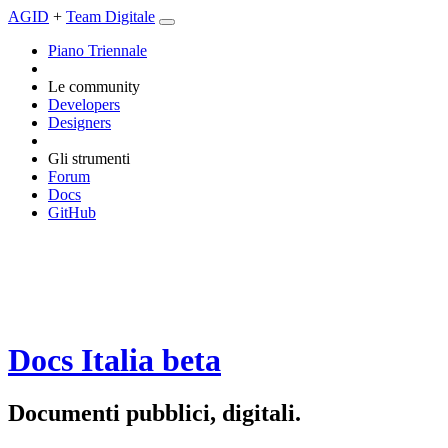
AGID
+
Team Digitale
Piano Triennale
Le community
Developers
Designers
Gli strumenti
Forum
Docs
GitHub
Docs Italia
beta
Documenti pubblici, digitali.