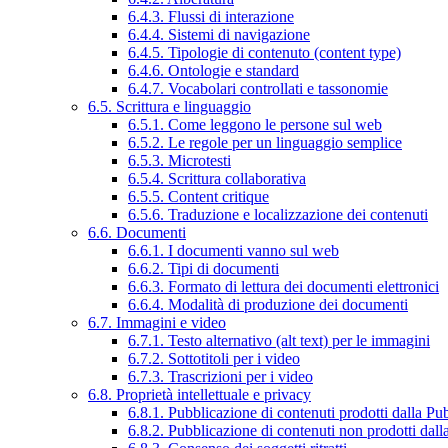
6.4.3. Flussi di interazione
6.4.4. Sistemi di navigazione
6.4.5. Tipologie di contenuto (content type)
6.4.6. Ontologie e standard
6.4.7. Vocabolari controllati e tassonomie
6.5. Scrittura e linguaggio
6.5.1. Come leggono le persone sul web
6.5.2. Le regole per un linguaggio semplice
6.5.3. Microtesti
6.5.4. Scrittura collaborativa
6.5.5. Content critique
6.5.6. Traduzione e localizzazione dei contenuti
6.6. Documenti
6.6.1. I documenti vanno sul web
6.6.2. Tipi di documenti
6.6.3. Formato di lettura dei documenti elettronici
6.6.4. Modalità di produzione dei documenti
6.7. Immagini e video
6.7.1. Testo alternativo (alt text) per le immagini
6.7.2. Sottotitoli per i video
6.7.3. Trascrizioni per i video
6.8. Proprietà intellettuale e privacy
6.8.1. Pubblicazione di contenuti prodotti dalla P
6.8.2. Pubblicazione di contenuti non prodotti dal