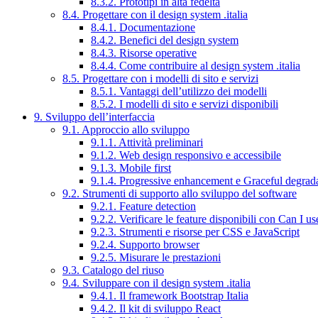
8.3.2. Prototipi in alta fedeltà
8.4. Progettare con il design system .italia
8.4.1. Documentazione
8.4.2. Benefici del design system
8.4.3. Risorse operative
8.4.4. Come contribuire al design system .italia
8.5. Progettare con i modelli di sito e servizi
8.5.1. Vantaggi dell’utilizzo dei modelli
8.5.2. I modelli di sito e servizi disponibili
9. Sviluppo dell’interfaccia
9.1. Approccio allo sviluppo
9.1.1. Attività preliminari
9.1.2. Web design responsivo e accessibile
9.1.3. Mobile first
9.1.4. Progressive enhancement e Graceful degrad
9.2. Strumenti di supporto allo sviluppo del software
9.2.1. Feature detection
9.2.2. Verificare le feature disponibili con Can I us
9.2.3. Strumenti e risorse per CSS e JavaScript
9.2.4. Supporto browser
9.2.5. Misurare le prestazioni
9.3. Catalogo del riuso
9.4. Sviluppare con il design system .italia
9.4.1. Il framework Bootstrap Italia
9.4.2. Il kit di sviluppo React