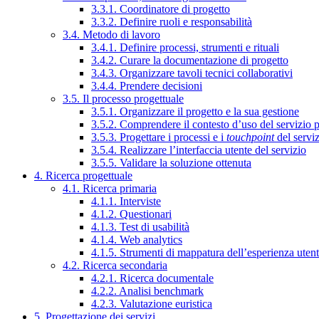
3.3.1. Coordinatore di progetto
3.3.2. Definire ruoli e responsabilità
3.4. Metodo di lavoro
3.4.1. Definire processi, strumenti e rituali
3.4.2. Curare la documentazione di progetto
3.4.3. Organizzare tavoli tecnici collaborativi
3.4.4. Prendere decisioni
3.5. Il processo progettuale
3.5.1. Organizzare il progetto e la sua gestione
3.5.2. Comprendere il contesto d’uso del servizio 
3.5.3. Progettare i processi e i
touchpoint
del servi
3.5.4. Realizzare l’interfaccia utente del servizio
3.5.5. Validare la soluzione ottenuta
4. Ricerca progettuale
4.1. Ricerca primaria
4.1.1. Interviste
4.1.2. Questionari
4.1.3. Test di usabilità
4.1.4. Web analytics
4.1.5. Strumenti di mappatura dell’esperienza uten
4.2. Ricerca secondaria
4.2.1. Ricerca documentale
4.2.2. Analisi benchmark
4.2.3. Valutazione euristica
5. Progettazione dei servizi