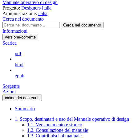
Manuale operativo di design
Progetto:
Designers Italia
Amministrazione:
italia
Cerca nel documento
Cerca nel documento
Informazioni
versione-corrente
Scarica
pdf
html
epub
Sorgente
Azioni
indice dei contenuti
Sommario
1. Scopo, destinatari e uso del Manuale operativo di design
1.1. Versionamento e storico
1.2. Consultazione del manuale
1.3. Contribuisci al manuale