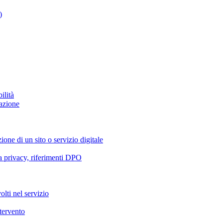
)
ilità
azione
ione di un sito o servizio digitale
va privacy, riferimenti DPO
olti nel servizio
ntervento