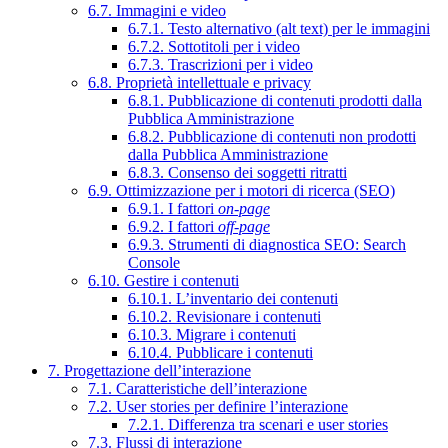
6.7. Immagini e video
6.7.1. Testo alternativo (alt text) per le immagini
6.7.2. Sottotitoli per i video
6.7.3. Trascrizioni per i video
6.8. Proprietà intellettuale e privacy
6.8.1. Pubblicazione di contenuti prodotti dalla
Pubblica Amministrazione
6.8.2. Pubblicazione di contenuti non prodotti
dalla Pubblica Amministrazione
6.8.3. Consenso dei soggetti ritratti
6.9. Ottimizzazione per i motori di ricerca (SEO)
6.9.1. I fattori
on-page
6.9.2. I fattori
off-page
6.9.3. Strumenti di diagnostica SEO: Search
Console
6.10. Gestire i contenuti
6.10.1. L’inventario dei contenuti
6.10.2. Revisionare i contenuti
6.10.3. Migrare i contenuti
6.10.4. Pubblicare i contenuti
7. Progettazione dell’interazione
7.1. Caratteristiche dell’interazione
7.2. User stories per definire l’interazione
7.2.1. Differenza tra scenari e user stories
7.3. Flussi di interazione