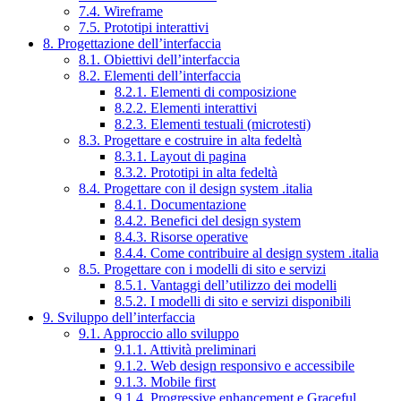
7.4. Wireframe
7.5. Prototipi interattivi
8. Progettazione dell’interfaccia
8.1. Obiettivi dell’interfaccia
8.2. Elementi dell’interfaccia
8.2.1. Elementi di composizione
8.2.2. Elementi interattivi
8.2.3. Elementi testuali (microtesti)
8.3. Progettare e costruire in alta fedeltà
8.3.1. Layout di pagina
8.3.2. Prototipi in alta fedeltà
8.4. Progettare con il design system .italia
8.4.1. Documentazione
8.4.2. Benefici del design system
8.4.3. Risorse operative
8.4.4. Come contribuire al design system .italia
8.5. Progettare con i modelli di sito e servizi
8.5.1. Vantaggi dell’utilizzo dei modelli
8.5.2. I modelli di sito e servizi disponibili
9. Sviluppo dell’interfaccia
9.1. Approccio allo sviluppo
9.1.1. Attività preliminari
9.1.2. Web design responsivo e accessibile
9.1.3. Mobile first
9.1.4. Progressive enhancement e Graceful