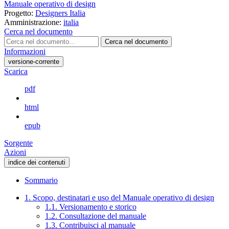
Manuale operativo di design
Progetto:
Designers Italia
Amministrazione:
italia
Cerca nel documento
Cerca nel documento
Informazioni
versione-corrente
Scarica
pdf
html
epub
Sorgente
Azioni
indice dei contenuti
Sommario
1. Scopo, destinatari e uso del Manuale operativo di design
1.1. Versionamento e storico
1.2. Consultazione del manuale
1.3. Contribuisci al manuale