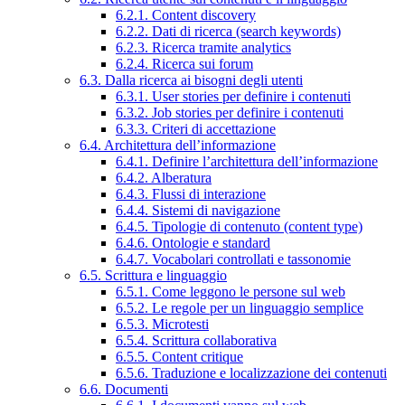
6.2.1. Content discovery
6.2.2. Dati di ricerca (search keywords)
6.2.3. Ricerca tramite analytics
6.2.4. Ricerca sui forum
6.3. Dalla ricerca ai bisogni degli utenti
6.3.1. User stories per definire i contenuti
6.3.2. Job stories per definire i contenuti
6.3.3. Criteri di accettazione
6.4. Architettura dell’informazione
6.4.1. Definire l’architettura dell’informazione
6.4.2. Alberatura
6.4.3. Flussi di interazione
6.4.4. Sistemi di navigazione
6.4.5. Tipologie di contenuto (content type)
6.4.6. Ontologie e standard
6.4.7. Vocabolari controllati e tassonomie
6.5. Scrittura e linguaggio
6.5.1. Come leggono le persone sul web
6.5.2. Le regole per un linguaggio semplice
6.5.3. Microtesti
6.5.4. Scrittura collaborativa
6.5.5. Content critique
6.5.6. Traduzione e localizzazione dei contenuti
6.6. Documenti