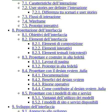
7.1. Caratteristiche dell’interazione
7.2. User stories per definire l’interazione
7.2.1. Differenza tra scenari e user stories
7.3. Flussi di interazione
7.4. Wireframe
7.5. Prototipi interattivi
8. Progettazione dell’interfaccia
8.1. Obiettivi dell’interfaccia
8.2. Elementi dell’interfaccia
8.2.1. Elementi di composizione
8.2.2. Elementi interattivi
8.2.3. Elementi testuali (microtesti)
8.3. Progettare e costruire in alta fedeltà
8.3.1. Layout di pagina
8.3.2. Prototipi in alta fedeltà
8.4. Progettare con il design system .italia
8.4.1. Documentazione
8.4.2. Benefici del design system
8.4.3. Risorse operative
8.4.4. Come contribuire al design system .italia
8.5. Progettare con i modelli di sito e servizi
8.5.1. Vantaggi dell’utilizzo dei modelli
8.5.2. I modelli di sito e servizi disponibili
9. Sviluppo dell’interfaccia
9.1. Approccio allo sviluppo