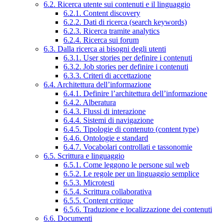
6.2. Ricerca utente sui contenuti e il linguaggio
6.2.1. Content discovery
6.2.2. Dati di ricerca (search keywords)
6.2.3. Ricerca tramite analytics
6.2.4. Ricerca sui forum
6.3. Dalla ricerca ai bisogni degli utenti
6.3.1. User stories per definire i contenuti
6.3.2. Job stories per definire i contenuti
6.3.3. Criteri di accettazione
6.4. Architettura dell’informazione
6.4.1. Definire l’architettura dell’informazione
6.4.2. Alberatura
6.4.3. Flussi di interazione
6.4.4. Sistemi di navigazione
6.4.5. Tipologie di contenuto (content type)
6.4.6. Ontologie e standard
6.4.7. Vocabolari controllati e tassonomie
6.5. Scrittura e linguaggio
6.5.1. Come leggono le persone sul web
6.5.2. Le regole per un linguaggio semplice
6.5.3. Microtesti
6.5.4. Scrittura collaborativa
6.5.5. Content critique
6.5.6. Traduzione e localizzazione dei contenuti
6.6. Documenti