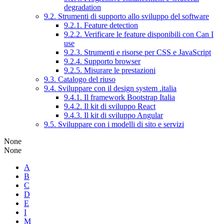
degradation
9.2. Strumenti di supporto allo sviluppo del software
9.2.1. Feature detection
9.2.2. Verificare le feature disponibili con Can I
use
9.2.3. Strumenti e risorse per CSS e JavaScript
9.2.4. Supporto browser
9.2.5. Misurare le prestazioni
9.3. Catalogo del riuso
9.4. Sviluppare con il design system .italia
9.4.1. Il framework Bootstrap Italia
9.4.2. Il kit di sviluppo React
9.4.3. Il kit di sviluppo Angular
9.5. Sviluppare con i modelli di sito e servizi
None
None
A
B
C
D
E
I
M