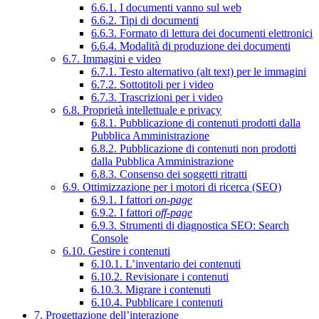
6.6.1. I documenti vanno sul web
6.6.2. Tipi di documenti
6.6.3. Formato di lettura dei documenti elettronici
6.6.4. Modalità di produzione dei documenti
6.7. Immagini e video
6.7.1. Testo alternativo (alt text) per le immagini
6.7.2. Sottotitoli per i video
6.7.3. Trascrizioni per i video
6.8. Proprietà intellettuale e privacy
6.8.1. Pubblicazione di contenuti prodotti dalla
Pubblica Amministrazione
6.8.2. Pubblicazione di contenuti non prodotti
dalla Pubblica Amministrazione
6.8.3. Consenso dei soggetti ritratti
6.9. Ottimizzazione per i motori di ricerca (SEO)
6.9.1. I fattori
on-page
6.9.2. I fattori
off-page
6.9.3. Strumenti di diagnostica SEO: Search
Console
6.10. Gestire i contenuti
6.10.1. L’inventario dei contenuti
6.10.2. Revisionare i contenuti
6.10.3. Migrare i contenuti
6.10.4. Pubblicare i contenuti
7. Progettazione dell’interazione