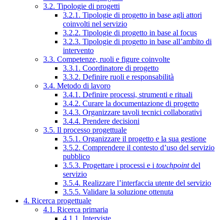
3.2. Tipologie di progetti
3.2.1. Tipologie di progetto in base agli attori
coinvolti nel servizio
3.2.2. Tipologie di progetto in base al focus
3.2.3. Tipologie di progetto in base all’ambito di
intervento
3.3. Competenze, ruoli e figure coinvolte
3.3.1. Coordinatore di progetto
3.3.2. Definire ruoli e responsabilità
3.4. Metodo di lavoro
3.4.1. Definire processi, strumenti e rituali
3.4.2. Curare la documentazione di progetto
3.4.3. Organizzare tavoli tecnici collaborativi
3.4.4. Prendere decisioni
3.5. Il processo progettuale
3.5.1. Organizzare il progetto e la sua gestione
3.5.2. Comprendere il contesto d’uso del servizio
pubblico
3.5.3. Progettare i processi e i
touchpoint
del
servizio
3.5.4. Realizzare l’interfaccia utente del servizio
3.5.5. Validare la soluzione ottenuta
4. Ricerca progettuale
4.1. Ricerca primaria
4.1.1. Interviste