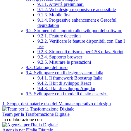
9.1.1. Attività preliminari
9.1.2. Web design responsivo e accessibile
9.1.3. Mobile first
9.1.4. Progressive enhancement e Graceful
degradation
9.2. Strumenti di supporto allo sviluppo del software
9.2.1. Feature detection
9.2.2. Verificare le feature disponibili con Can I
use
9.2.3. Strumenti e risorse per CSS e JavaScript
9.2.4. Supporto browser
9.2.5. Misurare le prestazioni
9.3. Catalogo del riuso
9.4. Sviluppare con il design system .italia
9.4.1. Il framework Bootstrap Italia
9.4.2. Il kit di sviluppo React
9.4.3. Il kit di sviluppo Angular
9.5. Sviluppare con i modelli di sito e servizi
1. Scopo, destinatari e uso del Manuale operativo di design
Team per la Trasformazione Digitale
in collaborazione con
Agenzia per l'Italia Digitale