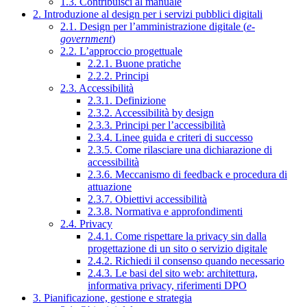
1.3. Contribuisci al manuale
2. Introduzione al design per i servizi pubblici digitali
2.1. Design per l’amministrazione digitale (
e-
government
)
2.2. L’approccio progettuale
2.2.1. Buone pratiche
2.2.2. Principi
2.3. Accessibilità
2.3.1. Definizione
2.3.2. Accessibilità by design
2.3.3. Principi per l’accessibilità
2.3.4. Linee guida e criteri di successo
2.3.5. Come rilasciare una dichiarazione di
accessibilità
2.3.6. Meccanismo di feedback e procedura di
attuazione
2.3.7. Obiettivi accessibilità
2.3.8. Normativa e approfondimenti
2.4. Privacy
2.4.1. Come rispettare la privacy sin dalla
progettazione di un sito o servizio digitale
2.4.2. Richiedi il consenso quando necessario
2.4.3. Le basi del sito web: architettura,
informativa privacy, riferimenti DPO
3. Pianificazione, gestione e strategia