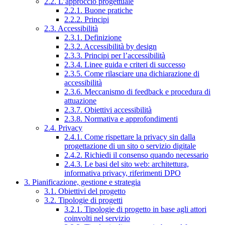
2.2. L’approccio progettuale
2.2.1. Buone pratiche
2.2.2. Principi
2.3. Accessibilità
2.3.1. Definizione
2.3.2. Accessibilità by design
2.3.3. Principi per l’accessibilità
2.3.4. Linee guida e criteri di successo
2.3.5. Come rilasciare una dichiarazione di
accessibilità
2.3.6. Meccanismo di feedback e procedura di
attuazione
2.3.7. Obiettivi accessibilità
2.3.8. Normativa e approfondimenti
2.4. Privacy
2.4.1. Come rispettare la privacy sin dalla
progettazione di un sito o servizio digitale
2.4.2. Richiedi il consenso quando necessario
2.4.3. Le basi del sito web: architettura,
informativa privacy, riferimenti DPO
3. Pianificazione, gestione e strategia
3.1. Obiettivi del progetto
3.2. Tipologie di progetti
3.2.1. Tipologie di progetto in base agli attori
coinvolti nel servizio