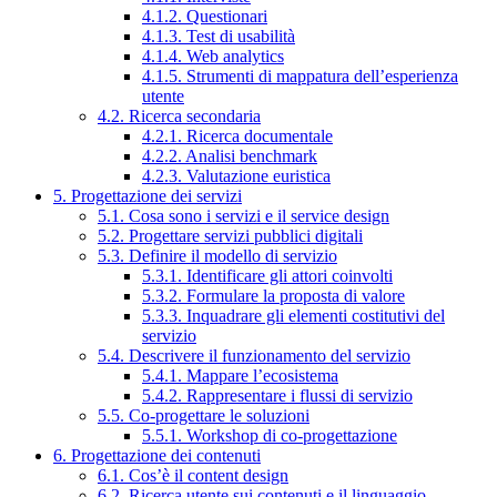
4.1.2. Questionari
4.1.3. Test di usabilità
4.1.4. Web analytics
4.1.5. Strumenti di mappatura dell’esperienza
utente
4.2. Ricerca secondaria
4.2.1. Ricerca documentale
4.2.2. Analisi benchmark
4.2.3. Valutazione euristica
5. Progettazione dei servizi
5.1. Cosa sono i servizi e il service design
5.2. Progettare servizi pubblici digitali
5.3. Definire il modello di servizio
5.3.1. Identificare gli attori coinvolti
5.3.2. Formulare la proposta di valore
5.3.3. Inquadrare gli elementi costitutivi del
servizio
5.4. Descrivere il funzionamento del servizio
5.4.1. Mappare l’ecosistema
5.4.2. Rappresentare i flussi di servizio
5.5. Co-progettare le soluzioni
5.5.1. Workshop di co-progettazione
6. Progettazione dei contenuti
6.1. Cos’è il content design
6.2. Ricerca utente sui contenuti e il linguaggio