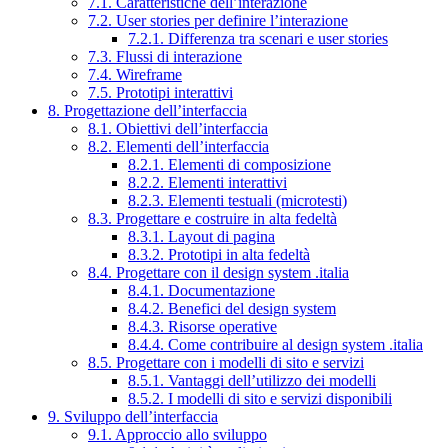
7.1. Caratteristiche dell’interazione
7.2. User stories per definire l’interazione
7.2.1. Differenza tra scenari e user stories
7.3. Flussi di interazione
7.4. Wireframe
7.5. Prototipi interattivi
8. Progettazione dell’interfaccia
8.1. Obiettivi dell’interfaccia
8.2. Elementi dell’interfaccia
8.2.1. Elementi di composizione
8.2.2. Elementi interattivi
8.2.3. Elementi testuali (microtesti)
8.3. Progettare e costruire in alta fedeltà
8.3.1. Layout di pagina
8.3.2. Prototipi in alta fedeltà
8.4. Progettare con il design system .italia
8.4.1. Documentazione
8.4.2. Benefici del design system
8.4.3. Risorse operative
8.4.4. Come contribuire al design system .italia
8.5. Progettare con i modelli di sito e servizi
8.5.1. Vantaggi dell’utilizzo dei modelli
8.5.2. I modelli di sito e servizi disponibili
9. Sviluppo dell’interfaccia
9.1. Approccio allo sviluppo