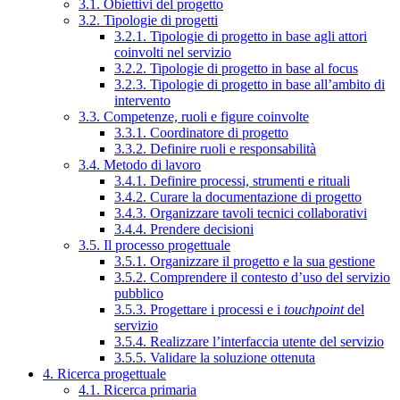
3.1. Obiettivi del progetto
3.2. Tipologie di progetti
3.2.1. Tipologie di progetto in base agli attori
coinvolti nel servizio
3.2.2. Tipologie di progetto in base al focus
3.2.3. Tipologie di progetto in base all’ambito di
intervento
3.3. Competenze, ruoli e figure coinvolte
3.3.1. Coordinatore di progetto
3.3.2. Definire ruoli e responsabilità
3.4. Metodo di lavoro
3.4.1. Definire processi, strumenti e rituali
3.4.2. Curare la documentazione di progetto
3.4.3. Organizzare tavoli tecnici collaborativi
3.4.4. Prendere decisioni
3.5. Il processo progettuale
3.5.1. Organizzare il progetto e la sua gestione
3.5.2. Comprendere il contesto d’uso del servizio
pubblico
3.5.3. Progettare i processi e i
touchpoint
del
servizio
3.5.4. Realizzare l’interfaccia utente del servizio
3.5.5. Validare la soluzione ottenuta
4. Ricerca progettuale
4.1. Ricerca primaria