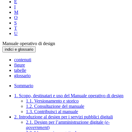
E
I
M
O
S
T
U
Manuale operativo di design
indici e glossario
contenuti
figure
tabelle
glossario
Sommario
1. Scopo, destinatari e uso del Manuale operativo di design
1.1. Versionamento e storico
1.2. Consultazione del manuale
1.3. Contribuisci al manuale
2. Introduzione al design per i servizi pubblici digitali
2.1. Design per l’amministrazione digitale (
e-
government
)