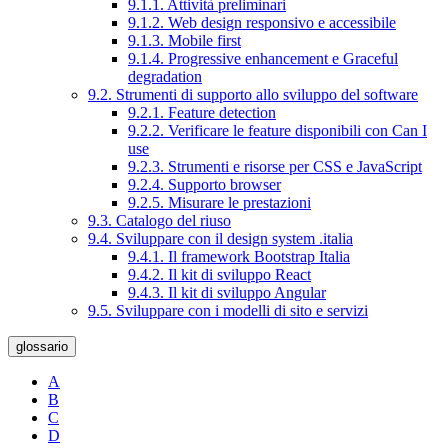
9.1.1. Attività preliminari
9.1.2. Web design responsivo e accessibile
9.1.3. Mobile first
9.1.4. Progressive enhancement e Graceful
degradation
9.2. Strumenti di supporto allo sviluppo del software
9.2.1. Feature detection
9.2.2. Verificare le feature disponibili con Can I
use
9.2.3. Strumenti e risorse per CSS e JavaScript
9.2.4. Supporto browser
9.2.5. Misurare le prestazioni
9.3. Catalogo del riuso
9.4. Sviluppare con il design system .italia
9.4.1. Il framework Bootstrap Italia
9.4.2. Il kit di sviluppo React
9.4.3. Il kit di sviluppo Angular
9.5. Sviluppare con i modelli di sito e servizi
glossario
A
B
C
D