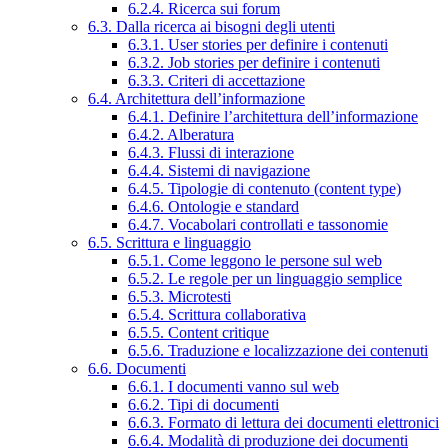
6.2.4. Ricerca sui forum
6.3. Dalla ricerca ai bisogni degli utenti
6.3.1. User stories per definire i contenuti
6.3.2. Job stories per definire i contenuti
6.3.3. Criteri di accettazione
6.4. Architettura dell’informazione
6.4.1. Definire l’architettura dell’informazione
6.4.2. Alberatura
6.4.3. Flussi di interazione
6.4.4. Sistemi di navigazione
6.4.5. Tipologie di contenuto (content type)
6.4.6. Ontologie e standard
6.4.7. Vocabolari controllati e tassonomie
6.5. Scrittura e linguaggio
6.5.1. Come leggono le persone sul web
6.5.2. Le regole per un linguaggio semplice
6.5.3. Microtesti
6.5.4. Scrittura collaborativa
6.5.5. Content critique
6.5.6. Traduzione e localizzazione dei contenuti
6.6. Documenti
6.6.1. I documenti vanno sul web
6.6.2. Tipi di documenti
6.6.3. Formato di lettura dei documenti elettronici
6.6.4. Modalità di produzione dei documenti