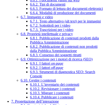
6.6.1. I documenti vanno sul web
6.6.2. Tipi di documenti
6.6.3. Formato di lettura dei documenti elettronici
6.6.4. Modalità di produzione dei documenti
6.7. Immagini e video
6.7.1. Testo alternativo (alt text) per le immagini
6.7.2. Sottotitoli per i video
6.7.3. Trascrizioni per i video
6.8. Proprietà intellettuale e privacy
6.8.1. Pubblicazione di contenuti prodotti dalla
Pubblica Amministrazione
6.8.2. Pubblicazione di contenuti non prodotti
dalla Pubblica Amministrazione
6.8.3. Consenso dei soggetti ritratti
6.9. Ottimizzazione per i motori di ricerca (SEO)
6.9.1. I fattori
on-page
6.9.2. I fattori
off-page
6.9.3. Strumenti di diagnostica SEO: Search
Console
6.10. Gestire i contenuti
6.10.1. L’inventario dei contenuti
6.10.2. Revisionare i contenuti
6.10.3. Migrare i contenuti
6.10.4. Pubblicare i contenuti
7. Progettazione dell’interazione