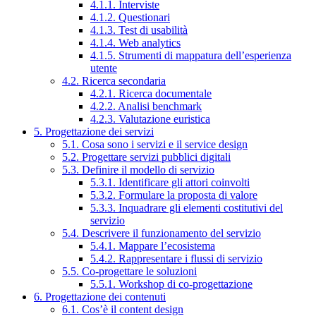
4.1.1. Interviste
4.1.2. Questionari
4.1.3. Test di usabilità
4.1.4. Web analytics
4.1.5. Strumenti di mappatura dell’esperienza
utente
4.2. Ricerca secondaria
4.2.1. Ricerca documentale
4.2.2. Analisi benchmark
4.2.3. Valutazione euristica
5. Progettazione dei servizi
5.1. Cosa sono i servizi e il service design
5.2. Progettare servizi pubblici digitali
5.3. Definire il modello di servizio
5.3.1. Identificare gli attori coinvolti
5.3.2. Formulare la proposta di valore
5.3.3. Inquadrare gli elementi costitutivi del
servizio
5.4. Descrivere il funzionamento del servizio
5.4.1. Mappare l’ecosistema
5.4.2. Rappresentare i flussi di servizio
5.5. Co-progettare le soluzioni
5.5.1. Workshop di co-progettazione
6. Progettazione dei contenuti
6.1. Cos’è il content design