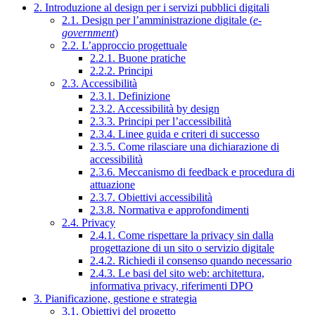
2. Introduzione al design per i servizi pubblici digitali
2.1. Design per l’amministrazione digitale (
e-
government
)
2.2. L’approccio progettuale
2.2.1. Buone pratiche
2.2.2. Principi
2.3. Accessibilità
2.3.1. Definizione
2.3.2. Accessibilità by design
2.3.3. Principi per l’accessibilità
2.3.4. Linee guida e criteri di successo
2.3.5. Come rilasciare una dichiarazione di
accessibilità
2.3.6. Meccanismo di feedback e procedura di
attuazione
2.3.7. Obiettivi accessibilità
2.3.8. Normativa e approfondimenti
2.4. Privacy
2.4.1. Come rispettare la privacy sin dalla
progettazione di un sito o servizio digitale
2.4.2. Richiedi il consenso quando necessario
2.4.3. Le basi del sito web: architettura,
informativa privacy, riferimenti DPO
3. Pianificazione, gestione e strategia
3.1. Obiettivi del progetto