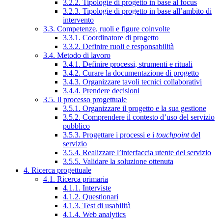
3.2.2. Tipologie di progetto in base al focus
3.2.3. Tipologie di progetto in base all’ambito di
intervento
3.3. Competenze, ruoli e figure coinvolte
3.3.1. Coordinatore di progetto
3.3.2. Definire ruoli e responsabilità
3.4. Metodo di lavoro
3.4.1. Definire processi, strumenti e rituali
3.4.2. Curare la documentazione di progetto
3.4.3. Organizzare tavoli tecnici collaborativi
3.4.4. Prendere decisioni
3.5. Il processo progettuale
3.5.1. Organizzare il progetto e la sua gestione
3.5.2. Comprendere il contesto d’uso del servizio
pubblico
3.5.3. Progettare i processi e i
touchpoint
del
servizio
3.5.4. Realizzare l’interfaccia utente del servizio
3.5.5. Validare la soluzione ottenuta
4. Ricerca progettuale
4.1. Ricerca primaria
4.1.1. Interviste
4.1.2. Questionari
4.1.3. Test di usabilità
4.1.4. Web analytics