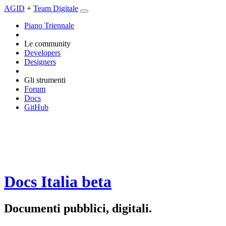
AGID
+
Team Digitale
Piano Triennale
Le community
Developers
Designers
Gli strumenti
Forum
Docs
GitHub
Docs Italia
beta
Documenti pubblici, digitali.