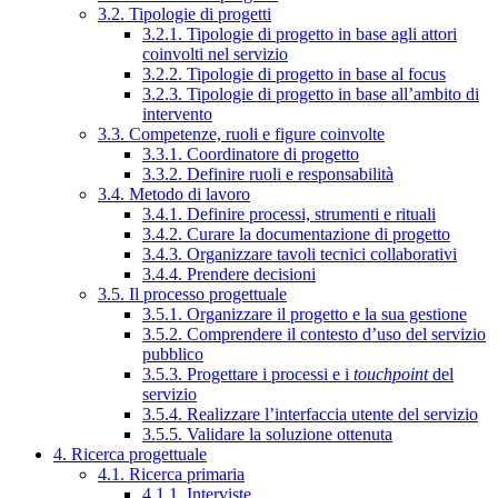
3.2. Tipologie di progetti
3.2.1. Tipologie di progetto in base agli attori
coinvolti nel servizio
3.2.2. Tipologie di progetto in base al focus
3.2.3. Tipologie di progetto in base all’ambito di
intervento
3.3. Competenze, ruoli e figure coinvolte
3.3.1. Coordinatore di progetto
3.3.2. Definire ruoli e responsabilità
3.4. Metodo di lavoro
3.4.1. Definire processi, strumenti e rituali
3.4.2. Curare la documentazione di progetto
3.4.3. Organizzare tavoli tecnici collaborativi
3.4.4. Prendere decisioni
3.5. Il processo progettuale
3.5.1. Organizzare il progetto e la sua gestione
3.5.2. Comprendere il contesto d’uso del servizio
pubblico
3.5.3. Progettare i processi e i
touchpoint
del
servizio
3.5.4. Realizzare l’interfaccia utente del servizio
3.5.5. Validare la soluzione ottenuta
4. Ricerca progettuale
4.1. Ricerca primaria
4.1.1. Interviste