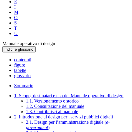
E
I
M
O
S
T
U
Manuale operativo di design
indici e glossario
contenuti
figure
tabelle
glossario
Sommario
1. Scopo, destinatari e uso del Manuale operativo di design
1.1. Versionamento e storico
1.2. Consultazione del manuale
1.3. Contribuisci al manuale
2. Introduzione al design per i servizi pubblici digitali
2.1. Design per l’amministrazione digitale (
e-
government
)