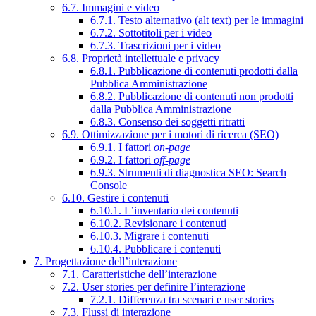
6.7. Immagini e video
6.7.1. Testo alternativo (alt text) per le immagini
6.7.2. Sottotitoli per i video
6.7.3. Trascrizioni per i video
6.8. Proprietà intellettuale e privacy
6.8.1. Pubblicazione di contenuti prodotti dalla
Pubblica Amministrazione
6.8.2. Pubblicazione di contenuti non prodotti
dalla Pubblica Amministrazione
6.8.3. Consenso dei soggetti ritratti
6.9. Ottimizzazione per i motori di ricerca (SEO)
6.9.1. I fattori
on-page
6.9.2. I fattori
off-page
6.9.3. Strumenti di diagnostica SEO: Search
Console
6.10. Gestire i contenuti
6.10.1. L’inventario dei contenuti
6.10.2. Revisionare i contenuti
6.10.3. Migrare i contenuti
6.10.4. Pubblicare i contenuti
7. Progettazione dell’interazione
7.1. Caratteristiche dell’interazione
7.2. User stories per definire l’interazione
7.2.1. Differenza tra scenari e user stories
7.3. Flussi di interazione