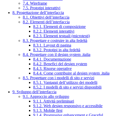
7.4. Wireframe
7.5. Prototipi interattivi
8. Progettazione dell’interfaccia
8.1. Obiettivi dell’interfaccia
8.2. Elementi dell’interfaccia
8.2.1. Elementi di composizione
8.2.2. Elementi interattivi
8.2.3. Elementi testuali (microtesti)
8.3. Progettare e costruire in alta fedeltà
8.3.1. Layout di pagina
8.3.2. Prototipi in alta fedeltà
8.4. Progettare con il design system .italia
8.4.1. Documentazione
8.4.2. Benefici del design system
8.4.3. Risorse operative
8.4.4. Come contribuire al design system .italia
8.5. Progettare con i modelli di sito e servizi
8.5.1. Vantaggi dell’utilizzo dei modelli
8.5.2. I modelli di sito e servizi disponibili
9. Sviluppo dell’interfaccia
9.1. Approccio allo sviluppo
9.1.1. Attività preliminari
9.1.2. Web design responsivo e accessibile
9.1.3. Mobile first
9.1.4. Progressive enhancement e Graceful