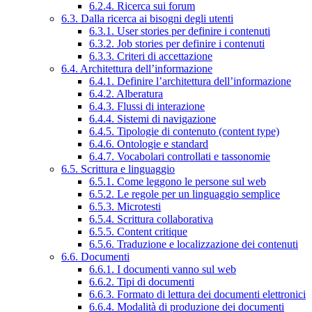
6.2.4. Ricerca sui forum
6.3. Dalla ricerca ai bisogni degli utenti
6.3.1. User stories per definire i contenuti
6.3.2. Job stories per definire i contenuti
6.3.3. Criteri di accettazione
6.4. Architettura dell’informazione
6.4.1. Definire l’architettura dell’informazione
6.4.2. Alberatura
6.4.3. Flussi di interazione
6.4.4. Sistemi di navigazione
6.4.5. Tipologie di contenuto (content type)
6.4.6. Ontologie e standard
6.4.7. Vocabolari controllati e tassonomie
6.5. Scrittura e linguaggio
6.5.1. Come leggono le persone sul web
6.5.2. Le regole per un linguaggio semplice
6.5.3. Microtesti
6.5.4. Scrittura collaborativa
6.5.5. Content critique
6.5.6. Traduzione e localizzazione dei contenuti
6.6. Documenti
6.6.1. I documenti vanno sul web
6.6.2. Tipi di documenti
6.6.3. Formato di lettura dei documenti elettronici
6.6.4. Modalità di produzione dei documenti