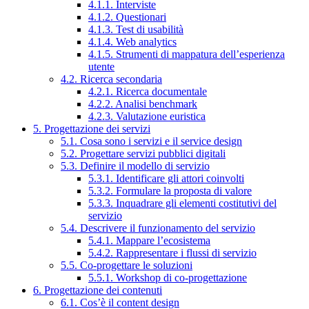
4.1.1. Interviste
4.1.2. Questionari
4.1.3. Test di usabilità
4.1.4. Web analytics
4.1.5. Strumenti di mappatura dell’esperienza
utente
4.2. Ricerca secondaria
4.2.1. Ricerca documentale
4.2.2. Analisi benchmark
4.2.3. Valutazione euristica
5. Progettazione dei servizi
5.1. Cosa sono i servizi e il service design
5.2. Progettare servizi pubblici digitali
5.3. Definire il modello di servizio
5.3.1. Identificare gli attori coinvolti
5.3.2. Formulare la proposta di valore
5.3.3. Inquadrare gli elementi costitutivi del
servizio
5.4. Descrivere il funzionamento del servizio
5.4.1. Mappare l’ecosistema
5.4.2. Rappresentare i flussi di servizio
5.5. Co-progettare le soluzioni
5.5.1. Workshop di co-progettazione
6. Progettazione dei contenuti
6.1. Cos’è il content design