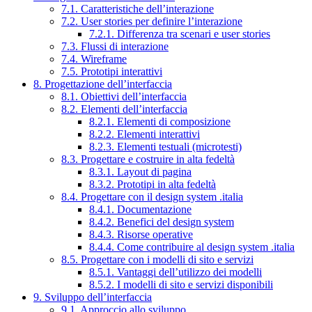
7.1. Caratteristiche dell’interazione
7.2. User stories per definire l’interazione
7.2.1. Differenza tra scenari e user stories
7.3. Flussi di interazione
7.4. Wireframe
7.5. Prototipi interattivi
8. Progettazione dell’interfaccia
8.1. Obiettivi dell’interfaccia
8.2. Elementi dell’interfaccia
8.2.1. Elementi di composizione
8.2.2. Elementi interattivi
8.2.3. Elementi testuali (microtesti)
8.3. Progettare e costruire in alta fedeltà
8.3.1. Layout di pagina
8.3.2. Prototipi in alta fedeltà
8.4. Progettare con il design system .italia
8.4.1. Documentazione
8.4.2. Benefici del design system
8.4.3. Risorse operative
8.4.4. Come contribuire al design system .italia
8.5. Progettare con i modelli di sito e servizi
8.5.1. Vantaggi dell’utilizzo dei modelli
8.5.2. I modelli di sito e servizi disponibili
9. Sviluppo dell’interfaccia
9.1. Approccio allo sviluppo