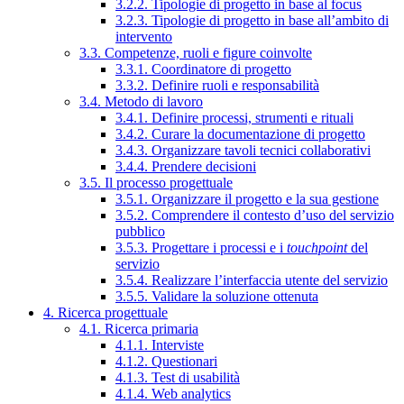
3.2.2. Tipologie di progetto in base al focus
3.2.3. Tipologie di progetto in base all’ambito di
intervento
3.3. Competenze, ruoli e figure coinvolte
3.3.1. Coordinatore di progetto
3.3.2. Definire ruoli e responsabilità
3.4. Metodo di lavoro
3.4.1. Definire processi, strumenti e rituali
3.4.2. Curare la documentazione di progetto
3.4.3. Organizzare tavoli tecnici collaborativi
3.4.4. Prendere decisioni
3.5. Il processo progettuale
3.5.1. Organizzare il progetto e la sua gestione
3.5.2. Comprendere il contesto d’uso del servizio
pubblico
3.5.3. Progettare i processi e i
touchpoint
del
servizio
3.5.4. Realizzare l’interfaccia utente del servizio
3.5.5. Validare la soluzione ottenuta
4. Ricerca progettuale
4.1. Ricerca primaria
4.1.1. Interviste
4.1.2. Questionari
4.1.3. Test di usabilità
4.1.4. Web analytics