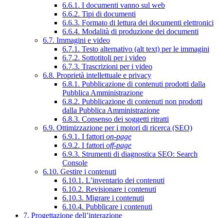
6.6.1. I documenti vanno sul web
6.6.2. Tipi di documenti
6.6.3. Formato di lettura dei documenti elettronici
6.6.4. Modalità di produzione dei documenti
6.7. Immagini e video
6.7.1. Testo alternativo (alt text) per le immagini
6.7.2. Sottotitoli per i video
6.7.3. Trascrizioni per i video
6.8. Proprietà intellettuale e privacy
6.8.1. Pubblicazione di contenuti prodotti dalla
Pubblica Amministrazione
6.8.2. Pubblicazione di contenuti non prodotti
dalla Pubblica Amministrazione
6.8.3. Consenso dei soggetti ritratti
6.9. Ottimizzazione per i motori di ricerca (SEO)
6.9.1. I fattori
on-page
6.9.2. I fattori
off-page
6.9.3. Strumenti di diagnostica SEO: Search
Console
6.10. Gestire i contenuti
6.10.1. L’inventario dei contenuti
6.10.2. Revisionare i contenuti
6.10.3. Migrare i contenuti
6.10.4. Pubblicare i contenuti
7. Progettazione dell’interazione