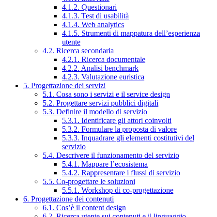
4.1.2. Questionari
4.1.3. Test di usabilità
4.1.4. Web analytics
4.1.5. Strumenti di mappatura dell’esperienza
utente
4.2. Ricerca secondaria
4.2.1. Ricerca documentale
4.2.2. Analisi benchmark
4.2.3. Valutazione euristica
5. Progettazione dei servizi
5.1. Cosa sono i servizi e il service design
5.2. Progettare servizi pubblici digitali
5.3. Definire il modello di servizio
5.3.1. Identificare gli attori coinvolti
5.3.2. Formulare la proposta di valore
5.3.3. Inquadrare gli elementi costitutivi del
servizio
5.4. Descrivere il funzionamento del servizio
5.4.1. Mappare l’ecosistema
5.4.2. Rappresentare i flussi di servizio
5.5. Co-progettare le soluzioni
5.5.1. Workshop di co-progettazione
6. Progettazione dei contenuti
6.1. Cos’è il content design
6.2. Ricerca utente sui contenuti e il linguaggio