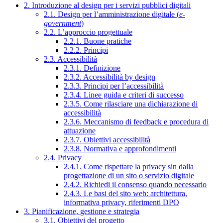
2. Introduzione al design per i servizi pubblici digitali
2.1. Design per l’amministrazione digitale (
e-
government
)
2.2. L’approccio progettuale
2.2.1. Buone pratiche
2.2.2. Principi
2.3. Accessibilità
2.3.1. Definizione
2.3.2. Accessibilità by design
2.3.3. Principi per l’accessibilità
2.3.4. Linee guida e criteri di successo
2.3.5. Come rilasciare una dichiarazione di
accessibilità
2.3.6. Meccanismo di feedback e procedura di
attuazione
2.3.7. Obiettivi accessibilità
2.3.8. Normativa e approfondimenti
2.4. Privacy
2.4.1. Come rispettare la privacy sin dalla
progettazione di un sito o servizio digitale
2.4.2. Richiedi il consenso quando necessario
2.4.3. Le basi del sito web: architettura,
informativa privacy, riferimenti DPO
3. Pianificazione, gestione e strategia
3.1. Obiettivi del progetto