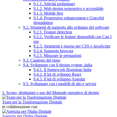
9.1.1. Attività preliminari
9.1.2. Web design responsivo e accessibile
9.1.3. Mobile first
9.1.4. Progressive enhancement e Graceful
degradation
9.2. Strumenti di supporto allo sviluppo del software
9.2.1. Feature detection
9.2.2. Verificare le feature disponibili con Can I
use
9.2.3. Strumenti e risorse per CSS e JavaScript
9.2.4. Supporto browser
9.2.5. Misurare le prestazioni
9.3. Catalogo del riuso
9.4. Sviluppare con il design system .italia
9.4.1. Il framework Bootstrap Italia
9.4.2. Il kit di sviluppo React
9.4.3. Il kit di sviluppo Angular
9.5. Sviluppare con i modelli di sito e servizi
1. Scopo, destinatari e uso del Manuale operativo di design
Team per la Trasformazione Digitale
in collaborazione con
Agenzia per l'Italia Digitale