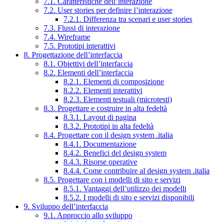
7.1. Caratteristiche dell’interazione
7.2. User stories per definire l’interazione
7.2.1. Differenza tra scenari e user stories
7.3. Flussi di interazione
7.4. Wireframe
7.5. Prototipi interattivi
8. Progettazione dell’interfaccia
8.1. Obiettivi dell’interfaccia
8.2. Elementi dell’interfaccia
8.2.1. Elementi di composizione
8.2.2. Elementi interattivi
8.2.3. Elementi testuali (microtesti)
8.3. Progettare e costruire in alta fedeltà
8.3.1. Layout di pagina
8.3.2. Prototipi in alta fedeltà
8.4. Progettare con il design system .italia
8.4.1. Documentazione
8.4.2. Benefici del design system
8.4.3. Risorse operative
8.4.4. Come contribuire al design system .italia
8.5. Progettare con i modelli di sito e servizi
8.5.1. Vantaggi dell’utilizzo dei modelli
8.5.2. I modelli di sito e servizi disponibili
9. Sviluppo dell’interfaccia
9.1. Approccio allo sviluppo