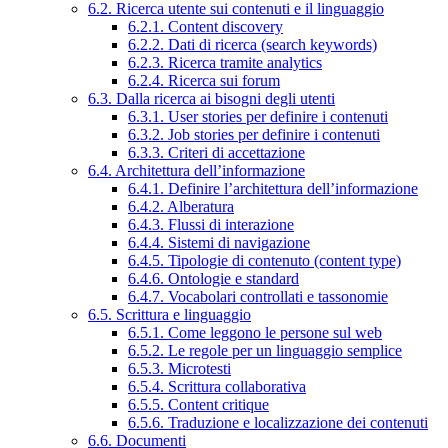
6.2. Ricerca utente sui contenuti e il linguaggio
6.2.1. Content discovery
6.2.2. Dati di ricerca (search keywords)
6.2.3. Ricerca tramite analytics
6.2.4. Ricerca sui forum
6.3. Dalla ricerca ai bisogni degli utenti
6.3.1. User stories per definire i contenuti
6.3.2. Job stories per definire i contenuti
6.3.3. Criteri di accettazione
6.4. Architettura dell’informazione
6.4.1. Definire l’architettura dell’informazione
6.4.2. Alberatura
6.4.3. Flussi di interazione
6.4.4. Sistemi di navigazione
6.4.5. Tipologie di contenuto (content type)
6.4.6. Ontologie e standard
6.4.7. Vocabolari controllati e tassonomie
6.5. Scrittura e linguaggio
6.5.1. Come leggono le persone sul web
6.5.2. Le regole per un linguaggio semplice
6.5.3. Microtesti
6.5.4. Scrittura collaborativa
6.5.5. Content critique
6.5.6. Traduzione e localizzazione dei contenuti
6.6. Documenti