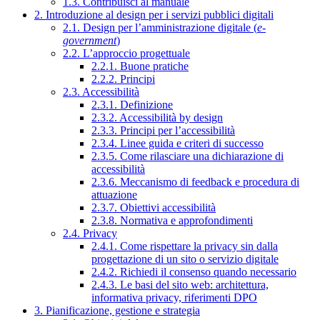
1.3. Contribuisci al manuale
2. Introduzione al design per i servizi pubblici digitali
2.1. Design per l’amministrazione digitale (
e-
government
)
2.2. L’approccio progettuale
2.2.1. Buone pratiche
2.2.2. Principi
2.3. Accessibilità
2.3.1. Definizione
2.3.2. Accessibilità by design
2.3.3. Principi per l’accessibilità
2.3.4. Linee guida e criteri di successo
2.3.5. Come rilasciare una dichiarazione di
accessibilità
2.3.6. Meccanismo di feedback e procedura di
attuazione
2.3.7. Obiettivi accessibilità
2.3.8. Normativa e approfondimenti
2.4. Privacy
2.4.1. Come rispettare la privacy sin dalla
progettazione di un sito o servizio digitale
2.4.2. Richiedi il consenso quando necessario
2.4.3. Le basi del sito web: architettura,
informativa privacy, riferimenti DPO
3. Pianificazione, gestione e strategia