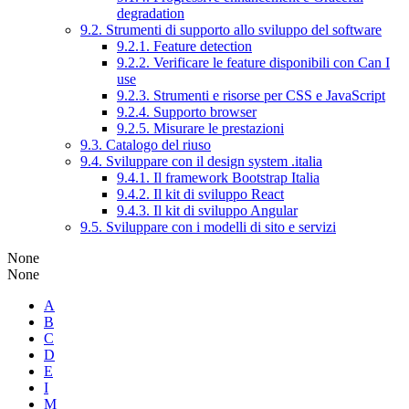
degradation
9.2. Strumenti di supporto allo sviluppo del software
9.2.1. Feature detection
9.2.2. Verificare le feature disponibili con Can I
use
9.2.3. Strumenti e risorse per CSS e JavaScript
9.2.4. Supporto browser
9.2.5. Misurare le prestazioni
9.3. Catalogo del riuso
9.4. Sviluppare con il design system .italia
9.4.1. Il framework Bootstrap Italia
9.4.2. Il kit di sviluppo React
9.4.3. Il kit di sviluppo Angular
9.5. Sviluppare con i modelli di sito e servizi
None
None
A
B
C
D
E
I
M