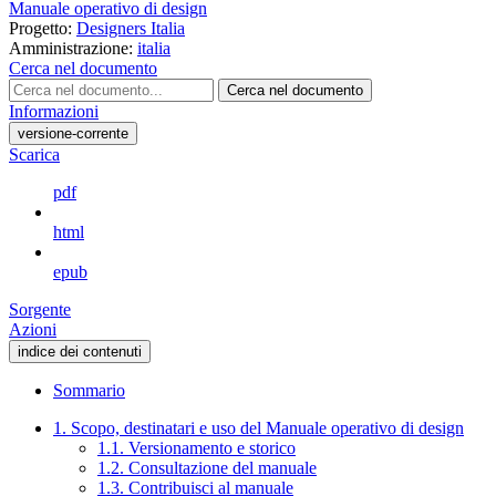
Manuale operativo di design
Progetto:
Designers Italia
Amministrazione:
italia
Cerca nel documento
Cerca nel documento
Informazioni
versione-corrente
Scarica
pdf
html
epub
Sorgente
Azioni
indice dei contenuti
Sommario
1. Scopo, destinatari e uso del Manuale operativo di design
1.1. Versionamento e storico
1.2. Consultazione del manuale
1.3. Contribuisci al manuale