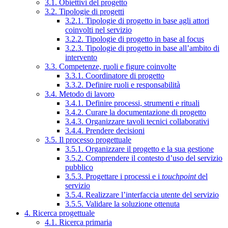
3.1. Obiettivi del progetto
3.2. Tipologie di progetti
3.2.1. Tipologie di progetto in base agli attori
coinvolti nel servizio
3.2.2. Tipologie di progetto in base al focus
3.2.3. Tipologie di progetto in base all’ambito di
intervento
3.3. Competenze, ruoli e figure coinvolte
3.3.1. Coordinatore di progetto
3.3.2. Definire ruoli e responsabilità
3.4. Metodo di lavoro
3.4.1. Definire processi, strumenti e rituali
3.4.2. Curare la documentazione di progetto
3.4.3. Organizzare tavoli tecnici collaborativi
3.4.4. Prendere decisioni
3.5. Il processo progettuale
3.5.1. Organizzare il progetto e la sua gestione
3.5.2. Comprendere il contesto d’uso del servizio
pubblico
3.5.3. Progettare i processi e i
touchpoint
del
servizio
3.5.4. Realizzare l’interfaccia utente del servizio
3.5.5. Validare la soluzione ottenuta
4. Ricerca progettuale
4.1. Ricerca primaria