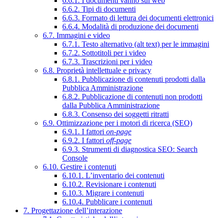
6.6.1. I documenti vanno sul web
6.6.2. Tipi di documenti
6.6.3. Formato di lettura dei documenti elettronici
6.6.4. Modalità di produzione dei documenti
6.7. Immagini e video
6.7.1. Testo alternativo (alt text) per le immagini
6.7.2. Sottotitoli per i video
6.7.3. Trascrizioni per i video
6.8. Proprietà intellettuale e privacy
6.8.1. Pubblicazione di contenuti prodotti dalla
Pubblica Amministrazione
6.8.2. Pubblicazione di contenuti non prodotti
dalla Pubblica Amministrazione
6.8.3. Consenso dei soggetti ritratti
6.9. Ottimizzazione per i motori di ricerca (SEO)
6.9.1. I fattori
on-page
6.9.2. I fattori
off-page
6.9.3. Strumenti di diagnostica SEO: Search
Console
6.10. Gestire i contenuti
6.10.1. L’inventario dei contenuti
6.10.2. Revisionare i contenuti
6.10.3. Migrare i contenuti
6.10.4. Pubblicare i contenuti
7. Progettazione dell’interazione