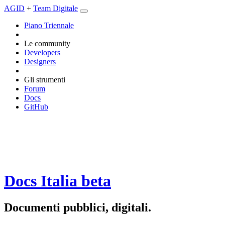
AGID
+
Team Digitale
Piano Triennale
Le community
Developers
Designers
Gli strumenti
Forum
Docs
GitHub
Docs Italia
beta
Documenti pubblici, digitali.