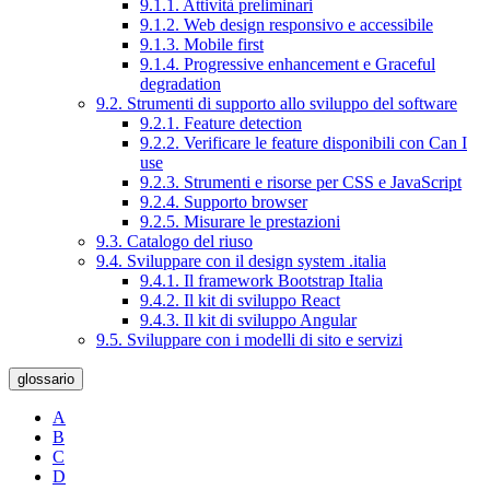
9.1.1. Attività preliminari
9.1.2. Web design responsivo e accessibile
9.1.3. Mobile first
9.1.4. Progressive enhancement e Graceful
degradation
9.2. Strumenti di supporto allo sviluppo del software
9.2.1. Feature detection
9.2.2. Verificare le feature disponibili con Can I
use
9.2.3. Strumenti e risorse per CSS e JavaScript
9.2.4. Supporto browser
9.2.5. Misurare le prestazioni
9.3. Catalogo del riuso
9.4. Sviluppare con il design system .italia
9.4.1. Il framework Bootstrap Italia
9.4.2. Il kit di sviluppo React
9.4.3. Il kit di sviluppo Angular
9.5. Sviluppare con i modelli di sito e servizi
glossario
A
B
C
D