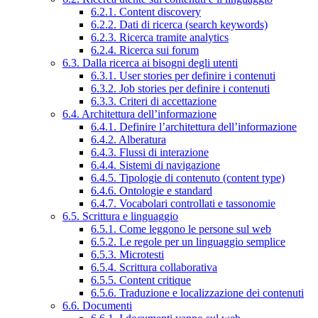
6.2.1. Content discovery
6.2.2. Dati di ricerca (search keywords)
6.2.3. Ricerca tramite analytics
6.2.4. Ricerca sui forum
6.3. Dalla ricerca ai bisogni degli utenti
6.3.1. User stories per definire i contenuti
6.3.2. Job stories per definire i contenuti
6.3.3. Criteri di accettazione
6.4. Architettura dell’informazione
6.4.1. Definire l’architettura dell’informazione
6.4.2. Alberatura
6.4.3. Flussi di interazione
6.4.4. Sistemi di navigazione
6.4.5. Tipologie di contenuto (content type)
6.4.6. Ontologie e standard
6.4.7. Vocabolari controllati e tassonomie
6.5. Scrittura e linguaggio
6.5.1. Come leggono le persone sul web
6.5.2. Le regole per un linguaggio semplice
6.5.3. Microtesti
6.5.4. Scrittura collaborativa
6.5.5. Content critique
6.5.6. Traduzione e localizzazione dei contenuti
6.6. Documenti