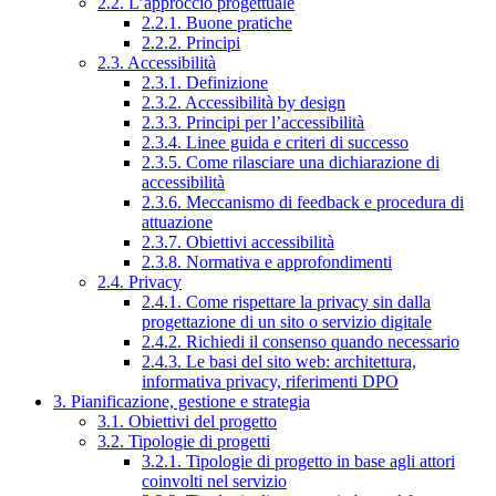
2.2. L’approccio progettuale
2.2.1. Buone pratiche
2.2.2. Principi
2.3. Accessibilità
2.3.1. Definizione
2.3.2. Accessibilità by design
2.3.3. Principi per l’accessibilità
2.3.4. Linee guida e criteri di successo
2.3.5. Come rilasciare una dichiarazione di
accessibilità
2.3.6. Meccanismo di feedback e procedura di
attuazione
2.3.7. Obiettivi accessibilità
2.3.8. Normativa e approfondimenti
2.4. Privacy
2.4.1. Come rispettare la privacy sin dalla
progettazione di un sito o servizio digitale
2.4.2. Richiedi il consenso quando necessario
2.4.3. Le basi del sito web: architettura,
informativa privacy, riferimenti DPO
3. Pianificazione, gestione e strategia
3.1. Obiettivi del progetto
3.2. Tipologie di progetti
3.2.1. Tipologie di progetto in base agli attori
coinvolti nel servizio