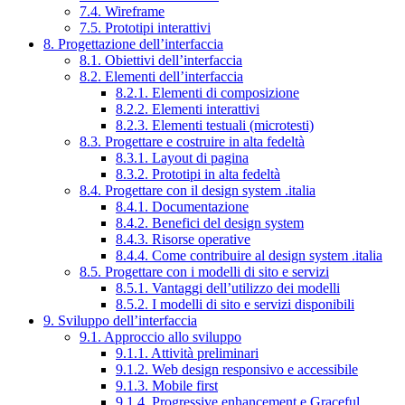
7.4. Wireframe
7.5. Prototipi interattivi
8. Progettazione dell’interfaccia
8.1. Obiettivi dell’interfaccia
8.2. Elementi dell’interfaccia
8.2.1. Elementi di composizione
8.2.2. Elementi interattivi
8.2.3. Elementi testuali (microtesti)
8.3. Progettare e costruire in alta fedeltà
8.3.1. Layout di pagina
8.3.2. Prototipi in alta fedeltà
8.4. Progettare con il design system .italia
8.4.1. Documentazione
8.4.2. Benefici del design system
8.4.3. Risorse operative
8.4.4. Come contribuire al design system .italia
8.5. Progettare con i modelli di sito e servizi
8.5.1. Vantaggi dell’utilizzo dei modelli
8.5.2. I modelli di sito e servizi disponibili
9. Sviluppo dell’interfaccia
9.1. Approccio allo sviluppo
9.1.1. Attività preliminari
9.1.2. Web design responsivo e accessibile
9.1.3. Mobile first
9.1.4. Progressive enhancement e Graceful