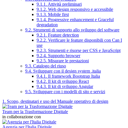
9.1.1. Attività preliminari
9.1.2. Web design responsivo e accessibile
9.1.3. Mobile first
9.1.4. Progressive enhancement e Graceful
degradation
9.2. Strumenti di supporto allo sviluppo del software
9.2.1. Feature detection
9.2.2. Verificare le feature disponibili con Can I
use
9.2.3. Strumenti e risorse per CSS e JavaScript
9.2.4. Supporto browser
9.2.5. Misurare le prestazioni
9.3. Catalogo del riuso
9.4. Sviluppare con il design system .italia
9.4.1. Il framework Bootstrap Italia
9.4.2. Il kit di sviluppo React
9.4.3. Il kit di sviluppo Angular
9.5. Sviluppare con i modelli di sito e servizi
1. Scopo, destinatari e uso del Manuale operativo di design
Team per la Trasformazione Digitale
in collaborazione con
Agenzia per l'Italia Digitale