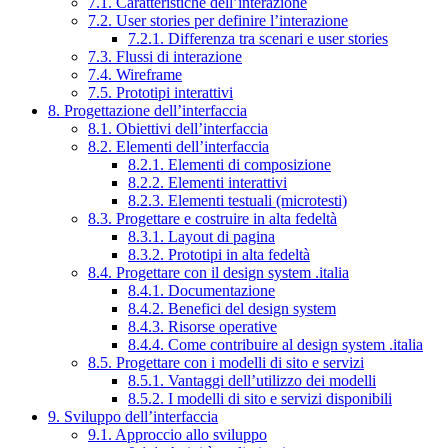
7.1. Caratteristiche dell’interazione
7.2. User stories per definire l’interazione
7.2.1. Differenza tra scenari e user stories
7.3. Flussi di interazione
7.4. Wireframe
7.5. Prototipi interattivi
8. Progettazione dell’interfaccia
8.1. Obiettivi dell’interfaccia
8.2. Elementi dell’interfaccia
8.2.1. Elementi di composizione
8.2.2. Elementi interattivi
8.2.3. Elementi testuali (microtesti)
8.3. Progettare e costruire in alta fedeltà
8.3.1. Layout di pagina
8.3.2. Prototipi in alta fedeltà
8.4. Progettare con il design system .italia
8.4.1. Documentazione
8.4.2. Benefici del design system
8.4.3. Risorse operative
8.4.4. Come contribuire al design system .italia
8.5. Progettare con i modelli di sito e servizi
8.5.1. Vantaggi dell’utilizzo dei modelli
8.5.2. I modelli di sito e servizi disponibili
9. Sviluppo dell’interfaccia
9.1. Approccio allo sviluppo