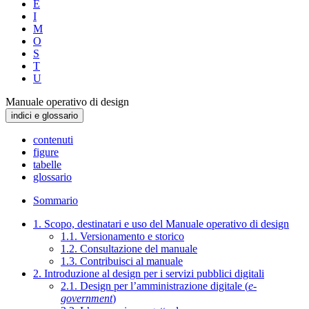
E
I
M
O
S
T
U
Manuale operativo di design
indici e glossario
contenuti
figure
tabelle
glossario
Sommario
1. Scopo, destinatari e uso del Manuale operativo di design
1.1. Versionamento e storico
1.2. Consultazione del manuale
1.3. Contribuisci al manuale
2. Introduzione al design per i servizi pubblici digitali
2.1. Design per l’amministrazione digitale (
e-
government
)