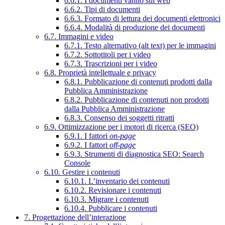
6.6.1. I documenti vanno sul web
6.6.2. Tipi di documenti
6.6.3. Formato di lettura dei documenti elettronici
6.6.4. Modalità di produzione dei documenti
6.7. Immagini e video
6.7.1. Testo alternativo (alt text) per le immagini
6.7.2. Sottotitoli per i video
6.7.3. Trascrizioni per i video
6.8. Proprietà intellettuale e privacy
6.8.1. Pubblicazione di contenuti prodotti dalla
Pubblica Amministrazione
6.8.2. Pubblicazione di contenuti non prodotti
dalla Pubblica Amministrazione
6.8.3. Consenso dei soggetti ritratti
6.9. Ottimizzazione per i motori di ricerca (SEO)
6.9.1. I fattori
on-page
6.9.2. I fattori
off-page
6.9.3. Strumenti di diagnostica SEO: Search
Console
6.10. Gestire i contenuti
6.10.1. L’inventario dei contenuti
6.10.2. Revisionare i contenuti
6.10.3. Migrare i contenuti
6.10.4. Pubblicare i contenuti
7. Progettazione dell’interazione