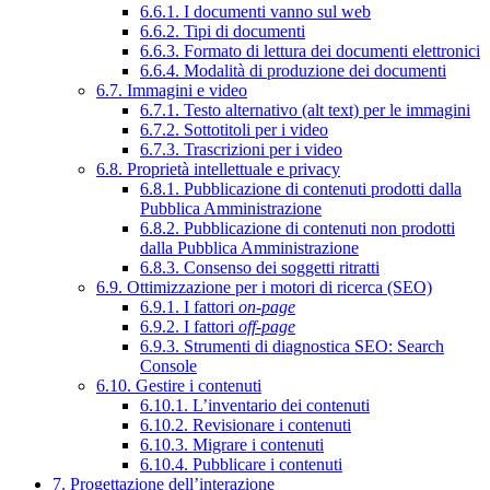
6.6.1. I documenti vanno sul web
6.6.2. Tipi di documenti
6.6.3. Formato di lettura dei documenti elettronici
6.6.4. Modalità di produzione dei documenti
6.7. Immagini e video
6.7.1. Testo alternativo (alt text) per le immagini
6.7.2. Sottotitoli per i video
6.7.3. Trascrizioni per i video
6.8. Proprietà intellettuale e privacy
6.8.1. Pubblicazione di contenuti prodotti dalla
Pubblica Amministrazione
6.8.2. Pubblicazione di contenuti non prodotti
dalla Pubblica Amministrazione
6.8.3. Consenso dei soggetti ritratti
6.9. Ottimizzazione per i motori di ricerca (SEO)
6.9.1. I fattori
on-page
6.9.2. I fattori
off-page
6.9.3. Strumenti di diagnostica SEO: Search
Console
6.10. Gestire i contenuti
6.10.1. L’inventario dei contenuti
6.10.2. Revisionare i contenuti
6.10.3. Migrare i contenuti
6.10.4. Pubblicare i contenuti
7. Progettazione dell’interazione