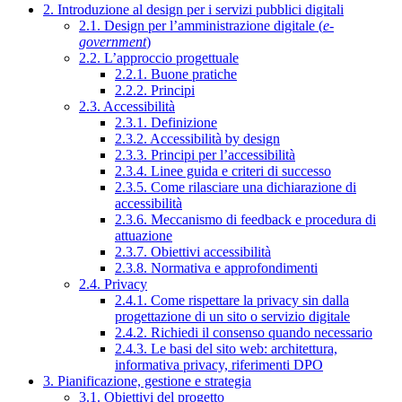
2. Introduzione al design per i servizi pubblici digitali
2.1. Design per l’amministrazione digitale (
e-
government
)
2.2. L’approccio progettuale
2.2.1. Buone pratiche
2.2.2. Principi
2.3. Accessibilità
2.3.1. Definizione
2.3.2. Accessibilità by design
2.3.3. Principi per l’accessibilità
2.3.4. Linee guida e criteri di successo
2.3.5. Come rilasciare una dichiarazione di
accessibilità
2.3.6. Meccanismo di feedback e procedura di
attuazione
2.3.7. Obiettivi accessibilità
2.3.8. Normativa e approfondimenti
2.4. Privacy
2.4.1. Come rispettare la privacy sin dalla
progettazione di un sito o servizio digitale
2.4.2. Richiedi il consenso quando necessario
2.4.3. Le basi del sito web: architettura,
informativa privacy, riferimenti DPO
3. Pianificazione, gestione e strategia
3.1. Obiettivi del progetto