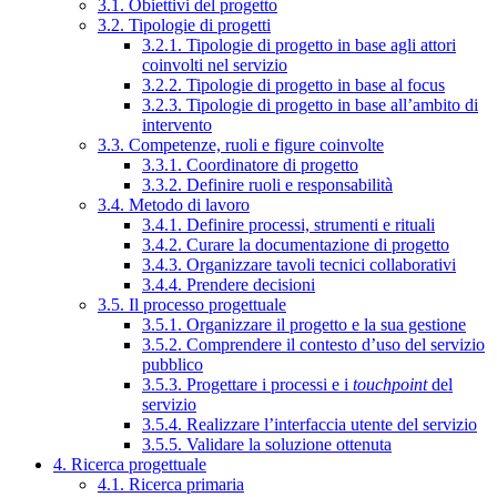
3.1. Obiettivi del progetto
3.2. Tipologie di progetti
3.2.1. Tipologie di progetto in base agli attori
coinvolti nel servizio
3.2.2. Tipologie di progetto in base al focus
3.2.3. Tipologie di progetto in base all’ambito di
intervento
3.3. Competenze, ruoli e figure coinvolte
3.3.1. Coordinatore di progetto
3.3.2. Definire ruoli e responsabilità
3.4. Metodo di lavoro
3.4.1. Definire processi, strumenti e rituali
3.4.2. Curare la documentazione di progetto
3.4.3. Organizzare tavoli tecnici collaborativi
3.4.4. Prendere decisioni
3.5. Il processo progettuale
3.5.1. Organizzare il progetto e la sua gestione
3.5.2. Comprendere il contesto d’uso del servizio
pubblico
3.5.3. Progettare i processi e i
touchpoint
del
servizio
3.5.4. Realizzare l’interfaccia utente del servizio
3.5.5. Validare la soluzione ottenuta
4. Ricerca progettuale
4.1. Ricerca primaria