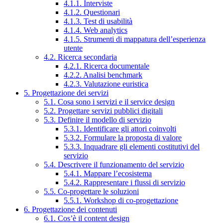
4.1.1. Interviste
4.1.2. Questionari
4.1.3. Test di usabilità
4.1.4. Web analytics
4.1.5. Strumenti di mappatura dell’esperienza
utente
4.2. Ricerca secondaria
4.2.1. Ricerca documentale
4.2.2. Analisi benchmark
4.2.3. Valutazione euristica
5. Progettazione dei servizi
5.1. Cosa sono i servizi e il service design
5.2. Progettare servizi pubblici digitali
5.3. Definire il modello di servizio
5.3.1. Identificare gli attori coinvolti
5.3.2. Formulare la proposta di valore
5.3.3. Inquadrare gli elementi costitutivi del
servizio
5.4. Descrivere il funzionamento del servizio
5.4.1. Mappare l’ecosistema
5.4.2. Rappresentare i flussi di servizio
5.5. Co-progettare le soluzioni
5.5.1. Workshop di co-progettazione
6. Progettazione dei contenuti
6.1. Cos’è il content design