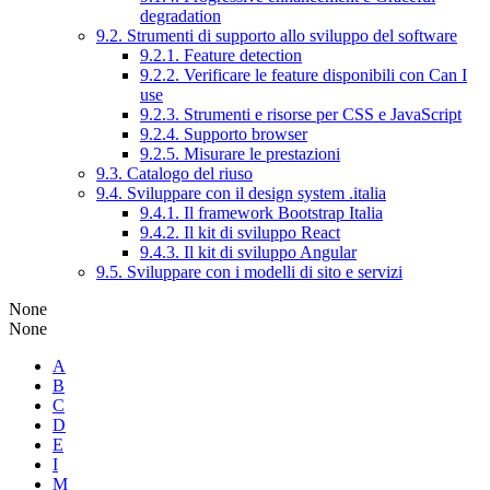
degradation
9.2. Strumenti di supporto allo sviluppo del software
9.2.1. Feature detection
9.2.2. Verificare le feature disponibili con Can I
use
9.2.3. Strumenti e risorse per CSS e JavaScript
9.2.4. Supporto browser
9.2.5. Misurare le prestazioni
9.3. Catalogo del riuso
9.4. Sviluppare con il design system .italia
9.4.1. Il framework Bootstrap Italia
9.4.2. Il kit di sviluppo React
9.4.3. Il kit di sviluppo Angular
9.5. Sviluppare con i modelli di sito e servizi
None
None
A
B
C
D
E
I
M