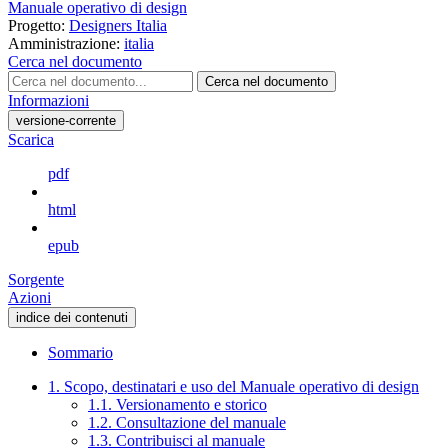
Manuale operativo di design
Progetto:
Designers Italia
Amministrazione:
italia
Cerca nel documento
Cerca nel documento
Informazioni
versione-corrente
Scarica
pdf
html
epub
Sorgente
Azioni
indice dei contenuti
Sommario
1. Scopo, destinatari e uso del Manuale operativo di design
1.1. Versionamento e storico
1.2. Consultazione del manuale
1.3. Contribuisci al manuale