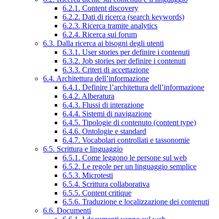
6.2.1. Content discovery
6.2.2. Dati di ricerca (search keywords)
6.2.3. Ricerca tramite analytics
6.2.4. Ricerca sui forum
6.3. Dalla ricerca ai bisogni degli utenti
6.3.1. User stories per definire i contenuti
6.3.2. Job stories per definire i contenuti
6.3.3. Criteri di accettazione
6.4. Architettura dell’informazione
6.4.1. Definire l’architettura dell’informazione
6.4.2. Alberatura
6.4.3. Flussi di interazione
6.4.4. Sistemi di navigazione
6.4.5. Tipologie di contenuto (content type)
6.4.6. Ontologie e standard
6.4.7. Vocabolari controllati e tassonomie
6.5. Scrittura e linguaggio
6.5.1. Come leggono le persone sul web
6.5.2. Le regole per un linguaggio semplice
6.5.3. Microtesti
6.5.4. Scrittura collaborativa
6.5.5. Content critique
6.5.6. Traduzione e localizzazione dei contenuti
6.6. Documenti