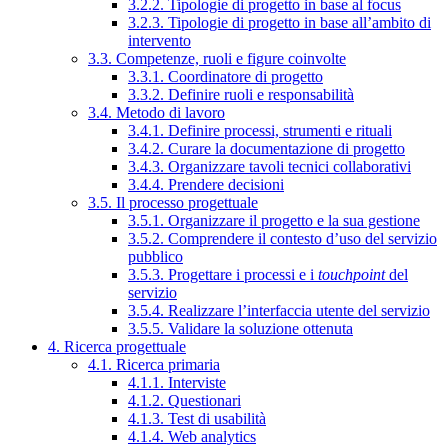
3.2.2. Tipologie di progetto in base al focus
3.2.3. Tipologie di progetto in base all’ambito di
intervento
3.3. Competenze, ruoli e figure coinvolte
3.3.1. Coordinatore di progetto
3.3.2. Definire ruoli e responsabilità
3.4. Metodo di lavoro
3.4.1. Definire processi, strumenti e rituali
3.4.2. Curare la documentazione di progetto
3.4.3. Organizzare tavoli tecnici collaborativi
3.4.4. Prendere decisioni
3.5. Il processo progettuale
3.5.1. Organizzare il progetto e la sua gestione
3.5.2. Comprendere il contesto d’uso del servizio
pubblico
3.5.3. Progettare i processi e i
touchpoint
del
servizio
3.5.4. Realizzare l’interfaccia utente del servizio
3.5.5. Validare la soluzione ottenuta
4. Ricerca progettuale
4.1. Ricerca primaria
4.1.1. Interviste
4.1.2. Questionari
4.1.3. Test di usabilità
4.1.4. Web analytics