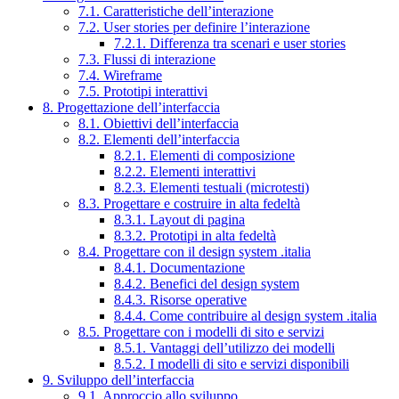
7.1. Caratteristiche dell’interazione
7.2. User stories per definire l’interazione
7.2.1. Differenza tra scenari e user stories
7.3. Flussi di interazione
7.4. Wireframe
7.5. Prototipi interattivi
8. Progettazione dell’interfaccia
8.1. Obiettivi dell’interfaccia
8.2. Elementi dell’interfaccia
8.2.1. Elementi di composizione
8.2.2. Elementi interattivi
8.2.3. Elementi testuali (microtesti)
8.3. Progettare e costruire in alta fedeltà
8.3.1. Layout di pagina
8.3.2. Prototipi in alta fedeltà
8.4. Progettare con il design system .italia
8.4.1. Documentazione
8.4.2. Benefici del design system
8.4.3. Risorse operative
8.4.4. Come contribuire al design system .italia
8.5. Progettare con i modelli di sito e servizi
8.5.1. Vantaggi dell’utilizzo dei modelli
8.5.2. I modelli di sito e servizi disponibili
9. Sviluppo dell’interfaccia
9.1. Approccio allo sviluppo