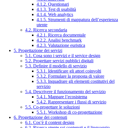
4.1.2. Questionari
4.1.3. Test di usabilità
4.1.4. Web analytics
4.1.5. Strumenti di mappatura dell’esperienza
utente
4.2. Ricerca secondaria
4.2.1. Ricerca documentale
4.2.2. Analisi benchmark
4.2.3. Valutazione euristica
5. Progettazione dei servizi
5.1. Cosa sono i servizi e il service design
5.2. Progettare servizi pubblici digitali
5.3. Definire il modello di servizio
5.3.1. Identificare gli attori coinvolti
5.3.2. Formulare la proposta di valore
5.3.3. Inquadrare gli elementi costitutivi del
servizio
5.4. Descrivere il funzionamento del servizio
5.4.1. Mappare l’ecosistema
5.4.2. Rappresentare i flussi di servizio
5.5. Co-progettare le soluzioni
5.5.1. Workshop di co-progettazione
6. Progettazione dei contenuti
6.1. Cos’è il content design
6.2. Ricerca utente sui contenuti e il linguaggio