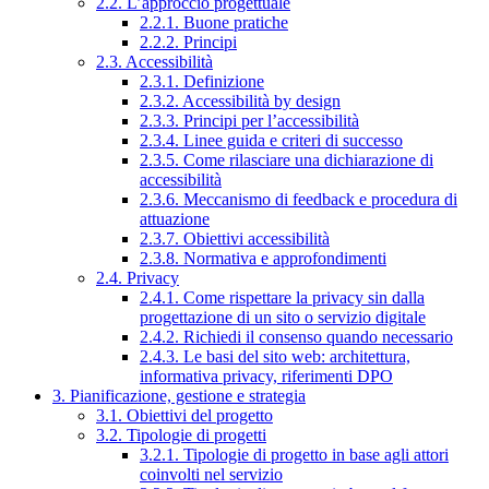
2.2. L’approccio progettuale
2.2.1. Buone pratiche
2.2.2. Principi
2.3. Accessibilità
2.3.1. Definizione
2.3.2. Accessibilità by design
2.3.3. Principi per l’accessibilità
2.3.4. Linee guida e criteri di successo
2.3.5. Come rilasciare una dichiarazione di
accessibilità
2.3.6. Meccanismo di feedback e procedura di
attuazione
2.3.7. Obiettivi accessibilità
2.3.8. Normativa e approfondimenti
2.4. Privacy
2.4.1. Come rispettare la privacy sin dalla
progettazione di un sito o servizio digitale
2.4.2. Richiedi il consenso quando necessario
2.4.3. Le basi del sito web: architettura,
informativa privacy, riferimenti DPO
3. Pianificazione, gestione e strategia
3.1. Obiettivi del progetto
3.2. Tipologie di progetti
3.2.1. Tipologie di progetto in base agli attori
coinvolti nel servizio