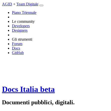
AGID
+
Team Digitale
Piano Triennale
Le community
Developers
Designers
Gli strumenti
Forum
Docs
GitHub
Docs Italia
beta
Documenti pubblici, digitali.