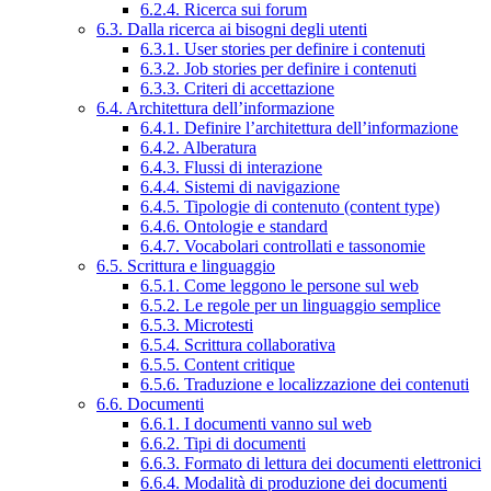
6.2.4. Ricerca sui forum
6.3. Dalla ricerca ai bisogni degli utenti
6.3.1. User stories per definire i contenuti
6.3.2. Job stories per definire i contenuti
6.3.3. Criteri di accettazione
6.4. Architettura dell’informazione
6.4.1. Definire l’architettura dell’informazione
6.4.2. Alberatura
6.4.3. Flussi di interazione
6.4.4. Sistemi di navigazione
6.4.5. Tipologie di contenuto (content type)
6.4.6. Ontologie e standard
6.4.7. Vocabolari controllati e tassonomie
6.5. Scrittura e linguaggio
6.5.1. Come leggono le persone sul web
6.5.2. Le regole per un linguaggio semplice
6.5.3. Microtesti
6.5.4. Scrittura collaborativa
6.5.5. Content critique
6.5.6. Traduzione e localizzazione dei contenuti
6.6. Documenti
6.6.1. I documenti vanno sul web
6.6.2. Tipi di documenti
6.6.3. Formato di lettura dei documenti elettronici
6.6.4. Modalità di produzione dei documenti