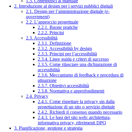
1.3. Contribuisci al manuale
2. Introduzione al design per i servizi pubblici digitali
2.1. Design per l’amministrazione digitale (
e-
government
)
2.2. L’approccio progettuale
2.2.1. Buone pratiche
2.2.2. Principi
2.3. Accessibilità
2.3.1. Definizione
2.3.2. Accessibilità by design
2.3.3. Principi per l’accessibilità
2.3.4. Linee guida e criteri di successo
2.3.5. Come rilasciare una dichiarazione di
accessibilità
2.3.6. Meccanismo di feedback e procedura di
attuazione
2.3.7. Obiettivi accessibilità
2.3.8. Normativa e approfondimenti
2.4. Privacy
2.4.1. Come rispettare la privacy sin dalla
progettazione di un sito o servizio digitale
2.4.2. Richiedi il consenso quando necessario
2.4.3. Le basi del sito web: architettura,
informativa privacy, riferimenti DPO
3. Pianificazione, gestione e strategia