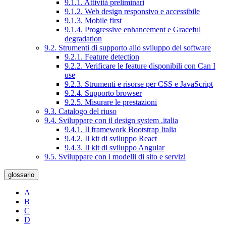
9.1.1. Attività preliminari
9.1.2. Web design responsivo e accessibile
9.1.3. Mobile first
9.1.4. Progressive enhancement e Graceful
degradation
9.2. Strumenti di supporto allo sviluppo del software
9.2.1. Feature detection
9.2.2. Verificare le feature disponibili con Can I
use
9.2.3. Strumenti e risorse per CSS e JavaScript
9.2.4. Supporto browser
9.2.5. Misurare le prestazioni
9.3. Catalogo del riuso
9.4. Sviluppare con il design system .italia
9.4.1. Il framework Bootstrap Italia
9.4.2. Il kit di sviluppo React
9.4.3. Il kit di sviluppo Angular
9.5. Sviluppare con i modelli di sito e servizi
glossario
A
B
C
D