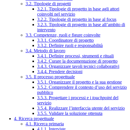
3.2. Tipologie di progetti
3.2.1. Tipologie di progetto in base agli attori
coinvolti nel servizio
3.2.2. Tipologie di progetto in base al focus
3.2.3. Tipologie di progetto in base all’ambito di
intervento
3.3. Competenze, ruoli e figure coinvolte
3.3.1. Coordinatore di progetto
3.3.2. Definire ruoli e responsabilità
3.4. Metodo di lavoro
3.4.1. Definire processi, strumenti e rituali
3.4.2. Curare la documentazione di progetto
3.4.3. Organizzare tavoli tecnici collaborativi
3.4.4. Prendere decisioni
3.5. Il processo progettuale
3.5.1. Organizzare il progetto e la sua gestione
3.5.2. Comprendere il contesto d’uso del servizio
pubblico
3.5.3. Progettare i processi e i
touchpoint
del
servizio
3.5.4. Realizzare l’interfaccia utente del servizio
3.5.5. Validare la soluzione ottenuta
4. Ricerca progettuale
4.1. Ricerca primaria
4.1.1. Interviste