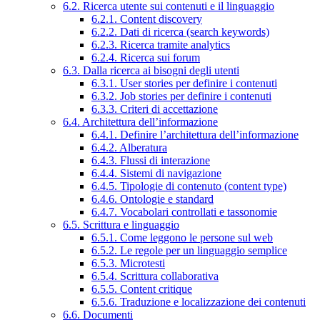
6.2. Ricerca utente sui contenuti e il linguaggio
6.2.1. Content discovery
6.2.2. Dati di ricerca (search keywords)
6.2.3. Ricerca tramite analytics
6.2.4. Ricerca sui forum
6.3. Dalla ricerca ai bisogni degli utenti
6.3.1. User stories per definire i contenuti
6.3.2. Job stories per definire i contenuti
6.3.3. Criteri di accettazione
6.4. Architettura dell’informazione
6.4.1. Definire l’architettura dell’informazione
6.4.2. Alberatura
6.4.3. Flussi di interazione
6.4.4. Sistemi di navigazione
6.4.5. Tipologie di contenuto (content type)
6.4.6. Ontologie e standard
6.4.7. Vocabolari controllati e tassonomie
6.5. Scrittura e linguaggio
6.5.1. Come leggono le persone sul web
6.5.2. Le regole per un linguaggio semplice
6.5.3. Microtesti
6.5.4. Scrittura collaborativa
6.5.5. Content critique
6.5.6. Traduzione e localizzazione dei contenuti
6.6. Documenti