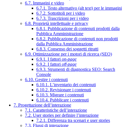
6.7. Immagini e video
6.7.1. Testo alternativo (alt text) per le immagini
6.7.2. Sottotitoli per i video
6.7.3. Trascrizioni per i video
6.8. Proprietà intellettuale e privacy
6.8.1. Pubblicazione di contenuti prodotti dalla
Pubblica Amministrazione
6.8.2. Pubblicazione di contenuti non prodotti
dalla Pubblica Amministrazione
6.8.3. Consenso dei soggetti ritratti
6.9. Ottimizzazione per i motori di ricerca (SEO)
6.9.1. I fattori
on-page
6.9.2. I fattori
off-page
6.9.3. Strumenti di diagnostica SEO: Search
Console
6.10. Gestire i contenuti
6.10.1. L’inventario dei contenuti
6.10.2. Revisionare i contenuti
6.10.3. Migrare i contenuti
6.10.4. Pubblicare i contenuti
7. Progettazione dell’interazione
7.1. Caratteristiche dell’interazione
7.2. User stories per definire l’interazione
7.2.1. Differenza tra scenari e user stories
7.3. Flussi di interazione