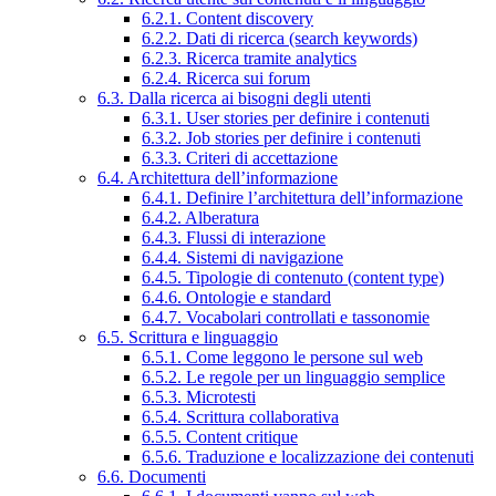
6.2.1. Content discovery
6.2.2. Dati di ricerca (search keywords)
6.2.3. Ricerca tramite analytics
6.2.4. Ricerca sui forum
6.3. Dalla ricerca ai bisogni degli utenti
6.3.1. User stories per definire i contenuti
6.3.2. Job stories per definire i contenuti
6.3.3. Criteri di accettazione
6.4. Architettura dell’informazione
6.4.1. Definire l’architettura dell’informazione
6.4.2. Alberatura
6.4.3. Flussi di interazione
6.4.4. Sistemi di navigazione
6.4.5. Tipologie di contenuto (content type)
6.4.6. Ontologie e standard
6.4.7. Vocabolari controllati e tassonomie
6.5. Scrittura e linguaggio
6.5.1. Come leggono le persone sul web
6.5.2. Le regole per un linguaggio semplice
6.5.3. Microtesti
6.5.4. Scrittura collaborativa
6.5.5. Content critique
6.5.6. Traduzione e localizzazione dei contenuti
6.6. Documenti