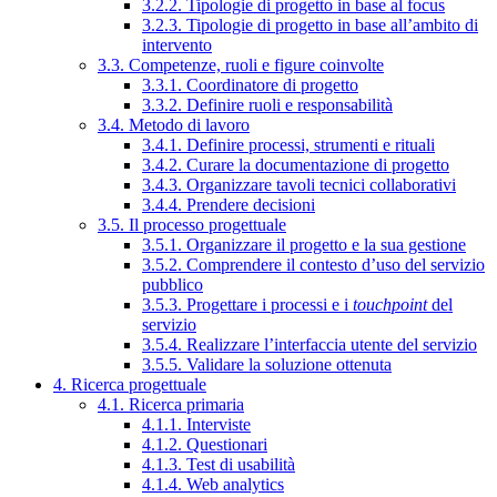
3.2.2. Tipologie di progetto in base al focus
3.2.3. Tipologie di progetto in base all’ambito di
intervento
3.3. Competenze, ruoli e figure coinvolte
3.3.1. Coordinatore di progetto
3.3.2. Definire ruoli e responsabilità
3.4. Metodo di lavoro
3.4.1. Definire processi, strumenti e rituali
3.4.2. Curare la documentazione di progetto
3.4.3. Organizzare tavoli tecnici collaborativi
3.4.4. Prendere decisioni
3.5. Il processo progettuale
3.5.1. Organizzare il progetto e la sua gestione
3.5.2. Comprendere il contesto d’uso del servizio
pubblico
3.5.3. Progettare i processi e i
touchpoint
del
servizio
3.5.4. Realizzare l’interfaccia utente del servizio
3.5.5. Validare la soluzione ottenuta
4. Ricerca progettuale
4.1. Ricerca primaria
4.1.1. Interviste
4.1.2. Questionari
4.1.3. Test di usabilità
4.1.4. Web analytics