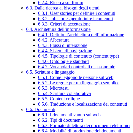
6.2.4. Ricerca sui forum
6.3. Dalla ricerca ai bisogni degli utenti
6.3.1. User stories per definire i contenuti
6.3.2. Job stories per definire i contenuti
6.3.3. Criteri di accettazione
6.4. Architettura dell’informazione
6.4.1. Definire l’architettura dell’informazione
6.4.2. Alberatura
6.4.3. Flussi di interazione
6.4.4. Sistemi di navigazione
6.4.5. Tipologie di contenuto (content type)
6.4.6. Ontologie e standard
6.4.7. Vocabolari controllati e tassonomie
6.5. Scrittura e linguaggio
6.5.1. Come leggono le persone sul web
6.5.2. Le regole per un linguaggio semplice
6.5.3. Microtesti
6.5.4. Scrittura collaborativa
6.5.5. Content critique
6.5.6. Traduzione e localizzazione dei contenuti
6.6. Documenti
6.6.1. I documenti vanno sul web
6.6.2. Tipi di documenti
6.6.3. Formato di lettura dei documenti elettronici
6.6.4. Modalità di produzione dei documenti