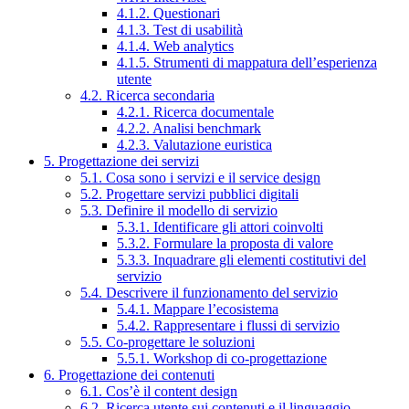
4.1.2. Questionari
4.1.3. Test di usabilità
4.1.4. Web analytics
4.1.5. Strumenti di mappatura dell’esperienza
utente
4.2. Ricerca secondaria
4.2.1. Ricerca documentale
4.2.2. Analisi benchmark
4.2.3. Valutazione euristica
5. Progettazione dei servizi
5.1. Cosa sono i servizi e il service design
5.2. Progettare servizi pubblici digitali
5.3. Definire il modello di servizio
5.3.1. Identificare gli attori coinvolti
5.3.2. Formulare la proposta di valore
5.3.3. Inquadrare gli elementi costitutivi del
servizio
5.4. Descrivere il funzionamento del servizio
5.4.1. Mappare l’ecosistema
5.4.2. Rappresentare i flussi di servizio
5.5. Co-progettare le soluzioni
5.5.1. Workshop di co-progettazione
6. Progettazione dei contenuti
6.1. Cos’è il content design
6.2. Ricerca utente sui contenuti e il linguaggio