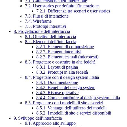
7.1. Caratteristiche dell’interazione
7.2. User stories per definire l’interazione
7.2.1. Differenza tra scenari e user stories
7.3. Flussi di interazione
7.4. Wireframe
7.5. Prototipi interattivi
8. Progettazione dell’interfaccia
8.1. Obiettivi dell’interfaccia
8.2. Elementi dell’interfaccia
8.2.1. Elementi di composizione
8.2.2. Elementi interattivi
8.2.3. Elementi testuali (microtesti)
8.3. Progettare e costruire in alta fedeltà
8.3.1. Layout di pagina
8.3.2. Prototipi in alta fedeltà
8.4. Progettare con il design system .italia
8.4.1. Documentazione
8.4.2. Benefici del design system
8.4.3. Risorse operative
8.4.4. Come contribuire al design system .italia
8.5. Progettare con i modelli di sito e servizi
8.5.1. Vantaggi dell’utilizzo dei modelli
8.5.2. I modelli di sito e servizi disponibili
9. Sviluppo dell’interfaccia
9.1. Approccio allo sviluppo