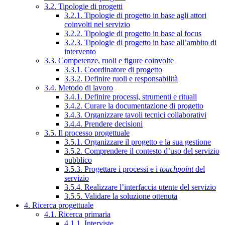
3.2. Tipologie di progetti
3.2.1. Tipologie di progetto in base agli attori
coinvolti nel servizio
3.2.2. Tipologie di progetto in base al focus
3.2.3. Tipologie di progetto in base all’ambito di
intervento
3.3. Competenze, ruoli e figure coinvolte
3.3.1. Coordinatore di progetto
3.3.2. Definire ruoli e responsabilità
3.4. Metodo di lavoro
3.4.1. Definire processi, strumenti e rituali
3.4.2. Curare la documentazione di progetto
3.4.3. Organizzare tavoli tecnici collaborativi
3.4.4. Prendere decisioni
3.5. Il processo progettuale
3.5.1. Organizzare il progetto e la sua gestione
3.5.2. Comprendere il contesto d’uso del servizio
pubblico
3.5.3. Progettare i processi e i
touchpoint
del
servizio
3.5.4. Realizzare l’interfaccia utente del servizio
3.5.5. Validare la soluzione ottenuta
4. Ricerca progettuale
4.1. Ricerca primaria
4.1.1. Interviste