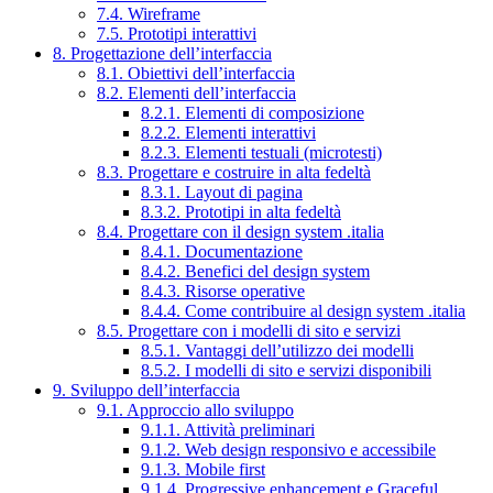
7.4. Wireframe
7.5. Prototipi interattivi
8. Progettazione dell’interfaccia
8.1. Obiettivi dell’interfaccia
8.2. Elementi dell’interfaccia
8.2.1. Elementi di composizione
8.2.2. Elementi interattivi
8.2.3. Elementi testuali (microtesti)
8.3. Progettare e costruire in alta fedeltà
8.3.1. Layout di pagina
8.3.2. Prototipi in alta fedeltà
8.4. Progettare con il design system .italia
8.4.1. Documentazione
8.4.2. Benefici del design system
8.4.3. Risorse operative
8.4.4. Come contribuire al design system .italia
8.5. Progettare con i modelli di sito e servizi
8.5.1. Vantaggi dell’utilizzo dei modelli
8.5.2. I modelli di sito e servizi disponibili
9. Sviluppo dell’interfaccia
9.1. Approccio allo sviluppo
9.1.1. Attività preliminari
9.1.2. Web design responsivo e accessibile
9.1.3. Mobile first
9.1.4. Progressive enhancement e Graceful