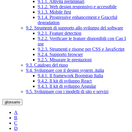
9.1.1. Attività preliminari
9.1.2. Web design responsivo e accessibile
9.1.3. Mobile first
9.1.4. Progressive enhancement e Graceful
degradation
9.2. Strumenti di supporto allo sviluppo del software
9.2.1. Feature detection
9.2.2. Verificare le feature disponibili con Can I
use
9.2.3. Strumenti e risorse per CSS e JavaScript
9.2.4. Supporto browser
9.2.5. Misurare le prestazioni
9.3. Catalogo del riuso
9.4. Sviluppare con il design system .italia
9.4.1. Il framework Bootstrap Italia
9.4.2. Il kit di sviluppo React
9.4.3. Il kit di sviluppo Angular
9.5. Sviluppare con i modelli di sito e servizi
glossario
A
B
C
D