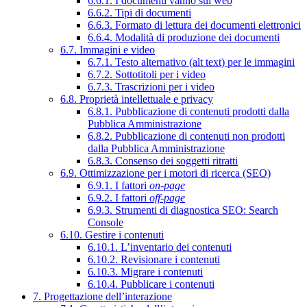
6.6.1. I documenti vanno sul web
6.6.2. Tipi di documenti
6.6.3. Formato di lettura dei documenti elettronici
6.6.4. Modalità di produzione dei documenti
6.7. Immagini e video
6.7.1. Testo alternativo (alt text) per le immagini
6.7.2. Sottotitoli per i video
6.7.3. Trascrizioni per i video
6.8. Proprietà intellettuale e privacy
6.8.1. Pubblicazione di contenuti prodotti dalla
Pubblica Amministrazione
6.8.2. Pubblicazione di contenuti non prodotti
dalla Pubblica Amministrazione
6.8.3. Consenso dei soggetti ritratti
6.9. Ottimizzazione per i motori di ricerca (SEO)
6.9.1. I fattori
on-page
6.9.2. I fattori
off-page
6.9.3. Strumenti di diagnostica SEO: Search
Console
6.10. Gestire i contenuti
6.10.1. L’inventario dei contenuti
6.10.2. Revisionare i contenuti
6.10.3. Migrare i contenuti
6.10.4. Pubblicare i contenuti
7. Progettazione dell’interazione