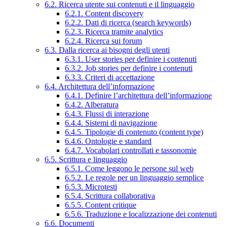
6.2. Ricerca utente sui contenuti e il linguaggio
6.2.1. Content discovery
6.2.2. Dati di ricerca (search keywords)
6.2.3. Ricerca tramite analytics
6.2.4. Ricerca sui forum
6.3. Dalla ricerca ai bisogni degli utenti
6.3.1. User stories per definire i contenuti
6.3.2. Job stories per definire i contenuti
6.3.3. Criteri di accettazione
6.4. Architettura dell’informazione
6.4.1. Definire l’architettura dell’informazione
6.4.2. Alberatura
6.4.3. Flussi di interazione
6.4.4. Sistemi di navigazione
6.4.5. Tipologie di contenuto (content type)
6.4.6. Ontologie e standard
6.4.7. Vocabolari controllati e tassonomie
6.5. Scrittura e linguaggio
6.5.1. Come leggono le persone sul web
6.5.2. Le regole per un linguaggio semplice
6.5.3. Microtesti
6.5.4. Scrittura collaborativa
6.5.5. Content critique
6.5.6. Traduzione e localizzazione dei contenuti
6.6. Documenti