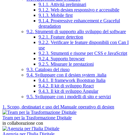
9.1.1. Attività preliminari
9.1.2. Web design responsivo e accessibile
9.1.3. Mobile first
9.1.4. Progressive enhancement e Graceful
degradation
9.2. Strumenti di supporto allo sviluppo del software
9.2.1. Feature detection
9.2.2. Verificare le feature disponibili con Can I
use
9.2.3. Strumenti e risorse per CSS e JavaScript
9.2.4. Supporto browser
9.2.5. Misurare le prestazioni
9.3. Catalogo del riuso
9.4. Sviluppare con il design system .italia
9.4.1. Il framework Bootstrap Italia
9.4.2. Il kit di sviluppo React
9.4.3. Il kit di sviluppo Angular
9.5. Sviluppare con i modelli di sito e servizi
1. Scopo, destinatari e uso del Manuale operativo di design
Team per la Trasformazione Digitale
in collaborazione con
Agenzia per l'Italia Digitale