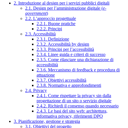
2. Introduzione al design per i servizi pubblici digitali
2.1. Design per l’amministrazione digitale (
e-
government
)
2.2. L’approccio progettuale
2.2.1. Buone pratiche
2.2.2. Principi
2.3. Accessibilità
2.3.1. Definizione
2.3.2. Accessibilità by design
2.3.3. Principi per l’accessibilità
2.3.4. Linee guida e criteri di successo
2.3.5. Come rilasciare una dichiarazione di
accessibilità
2.3.6. Meccanismo di feedback e procedura di
attuazione
2.3.7. Obiettivi accessibilità
2.3.8. Normativa e approfondimenti
2.4. Privacy
2.4.1. Come rispettare la privacy sin dalla
progettazione di un sito o servizio digitale
2.4.2. Richiedi il consenso quando necessario
2.4.3. Le basi del sito web: architettura,
informativa privacy, riferimenti DPO
3. Pianificazione, gestione e strategia
3.1. Obiettivi del progetto