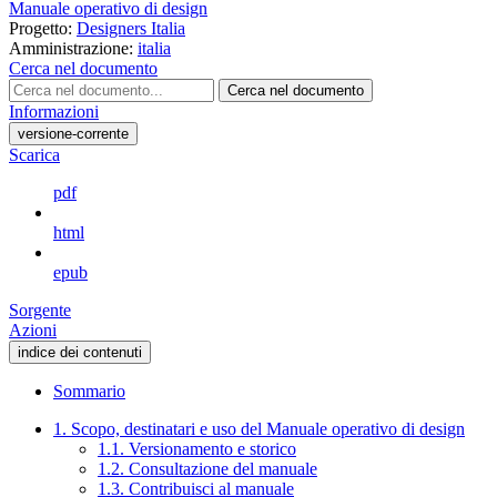
Manuale operativo di design
Progetto:
Designers Italia
Amministrazione:
italia
Cerca nel documento
Cerca nel documento
Informazioni
versione-corrente
Scarica
pdf
html
epub
Sorgente
Azioni
indice dei contenuti
Sommario
1. Scopo, destinatari e uso del Manuale operativo di design
1.1. Versionamento e storico
1.2. Consultazione del manuale
1.3. Contribuisci al manuale