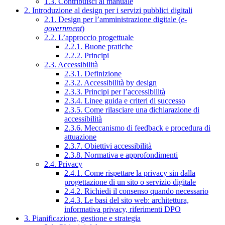
1.3. Contribuisci al manuale
2. Introduzione al design per i servizi pubblici digitali
2.1. Design per l’amministrazione digitale (
e-
government
)
2.2. L’approccio progettuale
2.2.1. Buone pratiche
2.2.2. Principi
2.3. Accessibilità
2.3.1. Definizione
2.3.2. Accessibilità by design
2.3.3. Principi per l’accessibilità
2.3.4. Linee guida e criteri di successo
2.3.5. Come rilasciare una dichiarazione di
accessibilità
2.3.6. Meccanismo di feedback e procedura di
attuazione
2.3.7. Obiettivi accessibilità
2.3.8. Normativa e approfondimenti
2.4. Privacy
2.4.1. Come rispettare la privacy sin dalla
progettazione di un sito o servizio digitale
2.4.2. Richiedi il consenso quando necessario
2.4.3. Le basi del sito web: architettura,
informativa privacy, riferimenti DPO
3. Pianificazione, gestione e strategia