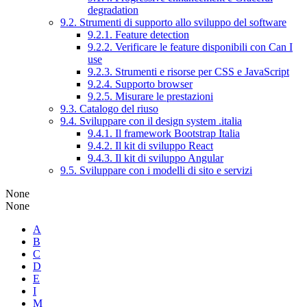
degradation
9.2. Strumenti di supporto allo sviluppo del software
9.2.1. Feature detection
9.2.2. Verificare le feature disponibili con Can I
use
9.2.3. Strumenti e risorse per CSS e JavaScript
9.2.4. Supporto browser
9.2.5. Misurare le prestazioni
9.3. Catalogo del riuso
9.4. Sviluppare con il design system .italia
9.4.1. Il framework Bootstrap Italia
9.4.2. Il kit di sviluppo React
9.4.3. Il kit di sviluppo Angular
9.5. Sviluppare con i modelli di sito e servizi
None
None
A
B
C
D
E
I
M