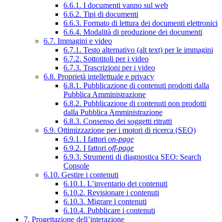
6.6.1. I documenti vanno sul web
6.6.2. Tipi di documenti
6.6.3. Formato di lettura dei documenti elettronici
6.6.4. Modalità di produzione dei documenti
6.7. Immagini e video
6.7.1. Testo alternativo (alt text) per le immagini
6.7.2. Sottotitoli per i video
6.7.3. Trascrizioni per i video
6.8. Proprietà intellettuale e privacy
6.8.1. Pubblicazione di contenuti prodotti dalla
Pubblica Amministrazione
6.8.2. Pubblicazione di contenuti non prodotti
dalla Pubblica Amministrazione
6.8.3. Consenso dei soggetti ritratti
6.9. Ottimizzazione per i motori di ricerca (SEO)
6.9.1. I fattori
on-page
6.9.2. I fattori
off-page
6.9.3. Strumenti di diagnostica SEO: Search
Console
6.10. Gestire i contenuti
6.10.1. L’inventario dei contenuti
6.10.2. Revisionare i contenuti
6.10.3. Migrare i contenuti
6.10.4. Pubblicare i contenuti
7. Progettazione dell’interazione