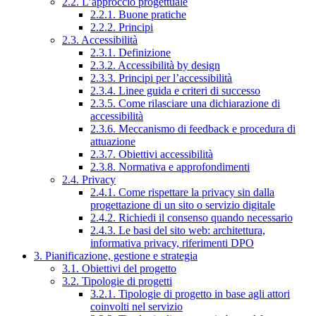
2.2. L’approccio progettuale
2.2.1. Buone pratiche
2.2.2. Principi
2.3. Accessibilità
2.3.1. Definizione
2.3.2. Accessibilità by design
2.3.3. Principi per l’accessibilità
2.3.4. Linee guida e criteri di successo
2.3.5. Come rilasciare una dichiarazione di
accessibilità
2.3.6. Meccanismo di feedback e procedura di
attuazione
2.3.7. Obiettivi accessibilità
2.3.8. Normativa e approfondimenti
2.4. Privacy
2.4.1. Come rispettare la privacy sin dalla
progettazione di un sito o servizio digitale
2.4.2. Richiedi il consenso quando necessario
2.4.3. Le basi del sito web: architettura,
informativa privacy, riferimenti DPO
3. Pianificazione, gestione e strategia
3.1. Obiettivi del progetto
3.2. Tipologie di progetti
3.2.1. Tipologie di progetto in base agli attori
coinvolti nel servizio