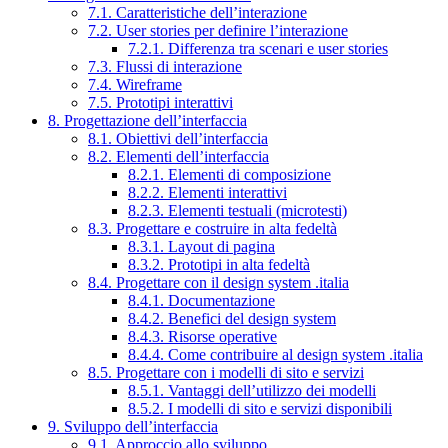
7.1. Caratteristiche dell’interazione
7.2. User stories per definire l’interazione
7.2.1. Differenza tra scenari e user stories
7.3. Flussi di interazione
7.4. Wireframe
7.5. Prototipi interattivi
8. Progettazione dell’interfaccia
8.1. Obiettivi dell’interfaccia
8.2. Elementi dell’interfaccia
8.2.1. Elementi di composizione
8.2.2. Elementi interattivi
8.2.3. Elementi testuali (microtesti)
8.3. Progettare e costruire in alta fedeltà
8.3.1. Layout di pagina
8.3.2. Prototipi in alta fedeltà
8.4. Progettare con il design system .italia
8.4.1. Documentazione
8.4.2. Benefici del design system
8.4.3. Risorse operative
8.4.4. Come contribuire al design system .italia
8.5. Progettare con i modelli di sito e servizi
8.5.1. Vantaggi dell’utilizzo dei modelli
8.5.2. I modelli di sito e servizi disponibili
9. Sviluppo dell’interfaccia
9.1. Approccio allo sviluppo