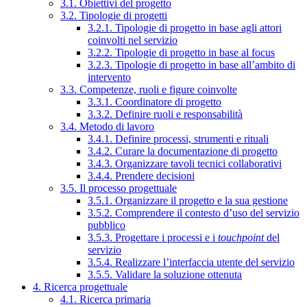
3.1. Obiettivi del progetto
3.2. Tipologie di progetti
3.2.1. Tipologie di progetto in base agli attori
coinvolti nel servizio
3.2.2. Tipologie di progetto in base al focus
3.2.3. Tipologie di progetto in base all’ambito di
intervento
3.3. Competenze, ruoli e figure coinvolte
3.3.1. Coordinatore di progetto
3.3.2. Definire ruoli e responsabilità
3.4. Metodo di lavoro
3.4.1. Definire processi, strumenti e rituali
3.4.2. Curare la documentazione di progetto
3.4.3. Organizzare tavoli tecnici collaborativi
3.4.4. Prendere decisioni
3.5. Il processo progettuale
3.5.1. Organizzare il progetto e la sua gestione
3.5.2. Comprendere il contesto d’uso del servizio
pubblico
3.5.3. Progettare i processi e i
touchpoint
del
servizio
3.5.4. Realizzare l’interfaccia utente del servizio
3.5.5. Validare la soluzione ottenuta
4. Ricerca progettuale
4.1. Ricerca primaria