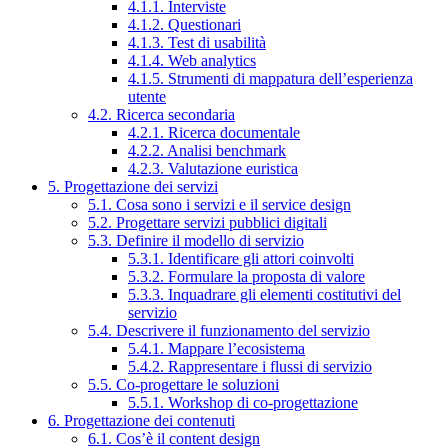
4.1.1. Interviste
4.1.2. Questionari
4.1.3. Test di usabilità
4.1.4. Web analytics
4.1.5. Strumenti di mappatura dell’esperienza
utente
4.2. Ricerca secondaria
4.2.1. Ricerca documentale
4.2.2. Analisi benchmark
4.2.3. Valutazione euristica
5. Progettazione dei servizi
5.1. Cosa sono i servizi e il service design
5.2. Progettare servizi pubblici digitali
5.3. Definire il modello di servizio
5.3.1. Identificare gli attori coinvolti
5.3.2. Formulare la proposta di valore
5.3.3. Inquadrare gli elementi costitutivi del
servizio
5.4. Descrivere il funzionamento del servizio
5.4.1. Mappare l’ecosistema
5.4.2. Rappresentare i flussi di servizio
5.5. Co-progettare le soluzioni
5.5.1. Workshop di co-progettazione
6. Progettazione dei contenuti
6.1. Cos’è il content design