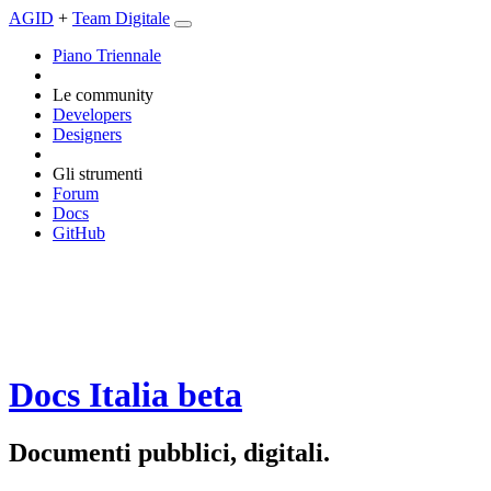
AGID
+
Team Digitale
Piano Triennale
Le community
Developers
Designers
Gli strumenti
Forum
Docs
GitHub
Docs Italia
beta
Documenti pubblici, digitali.