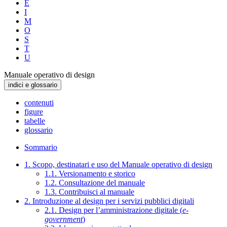
E
I
M
O
S
T
U
Manuale operativo di design
indici e glossario
contenuti
figure
tabelle
glossario
Sommario
1. Scopo, destinatari e uso del Manuale operativo di design
1.1. Versionamento e storico
1.2. Consultazione del manuale
1.3. Contribuisci al manuale
2. Introduzione al design per i servizi pubblici digitali
2.1. Design per l’amministrazione digitale (
e-
government
)