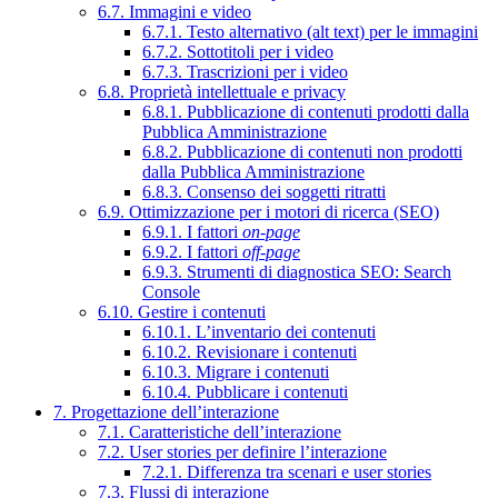
6.7. Immagini e video
6.7.1. Testo alternativo (alt text) per le immagini
6.7.2. Sottotitoli per i video
6.7.3. Trascrizioni per i video
6.8. Proprietà intellettuale e privacy
6.8.1. Pubblicazione di contenuti prodotti dalla
Pubblica Amministrazione
6.8.2. Pubblicazione di contenuti non prodotti
dalla Pubblica Amministrazione
6.8.3. Consenso dei soggetti ritratti
6.9. Ottimizzazione per i motori di ricerca (SEO)
6.9.1. I fattori
on-page
6.9.2. I fattori
off-page
6.9.3. Strumenti di diagnostica SEO: Search
Console
6.10. Gestire i contenuti
6.10.1. L’inventario dei contenuti
6.10.2. Revisionare i contenuti
6.10.3. Migrare i contenuti
6.10.4. Pubblicare i contenuti
7. Progettazione dell’interazione
7.1. Caratteristiche dell’interazione
7.2. User stories per definire l’interazione
7.2.1. Differenza tra scenari e user stories
7.3. Flussi di interazione