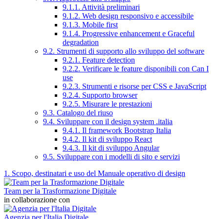
9.1.1. Attività preliminari
9.1.2. Web design responsivo e accessibile
9.1.3. Mobile first
9.1.4. Progressive enhancement e Graceful
degradation
9.2. Strumenti di supporto allo sviluppo del software
9.2.1. Feature detection
9.2.2. Verificare le feature disponibili con Can I
use
9.2.3. Strumenti e risorse per CSS e JavaScript
9.2.4. Supporto browser
9.2.5. Misurare le prestazioni
9.3. Catalogo del riuso
9.4. Sviluppare con il design system .italia
9.4.1. Il framework Bootstrap Italia
9.4.2. Il kit di sviluppo React
9.4.3. Il kit di sviluppo Angular
9.5. Sviluppare con i modelli di sito e servizi
1. Scopo, destinatari e uso del Manuale operativo di design
Team per la Trasformazione Digitale
in collaborazione con
Agenzia per l'Italia Digitale