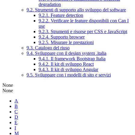
degradation
9.2. Strumenti di supporto allo sviluppo del software
9.2.1. Feature detection
9.2.2. Verificare le feature disponibili con Can I
use
9.2.3. Strumenti e risorse per CSS e JavaScript
9.2.4. Supporto browser
9.2.5. Misurare le prestazioni
9.3. Catalogo del riuso
9.4. Sviluppare con il design system .italia
9.4.1. Il framework Bootstrap Italia
9.4.2. Il kit di sviluppo React
9.4.3. Il kit di sviluppo Angular
9.5. Sviluppare con i modelli di sito e servizi
None
None
A
B
C
D
E
I
M