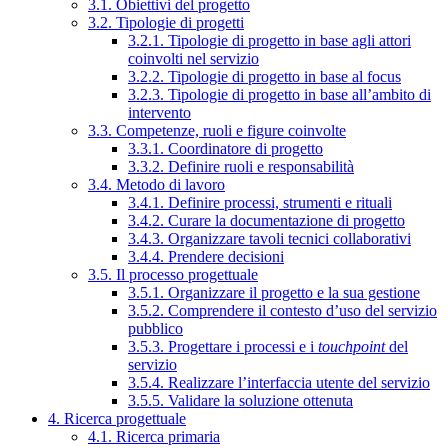
3.1. Obiettivi del progetto
3.2. Tipologie di progetti
3.2.1. Tipologie di progetto in base agli attori
coinvolti nel servizio
3.2.2. Tipologie di progetto in base al focus
3.2.3. Tipologie di progetto in base all’ambito di
intervento
3.3. Competenze, ruoli e figure coinvolte
3.3.1. Coordinatore di progetto
3.3.2. Definire ruoli e responsabilità
3.4. Metodo di lavoro
3.4.1. Definire processi, strumenti e rituali
3.4.2. Curare la documentazione di progetto
3.4.3. Organizzare tavoli tecnici collaborativi
3.4.4. Prendere decisioni
3.5. Il processo progettuale
3.5.1. Organizzare il progetto e la sua gestione
3.5.2. Comprendere il contesto d’uso del servizio
pubblico
3.5.3. Progettare i processi e i
touchpoint
del
servizio
3.5.4. Realizzare l’interfaccia utente del servizio
3.5.5. Validare la soluzione ottenuta
4. Ricerca progettuale
4.1. Ricerca primaria