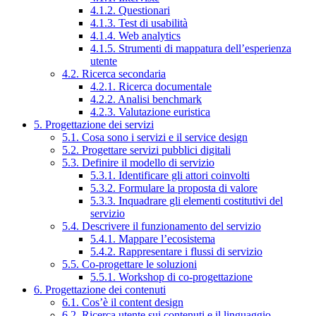
4.1.2. Questionari
4.1.3. Test di usabilità
4.1.4. Web analytics
4.1.5. Strumenti di mappatura dell’esperienza
utente
4.2. Ricerca secondaria
4.2.1. Ricerca documentale
4.2.2. Analisi benchmark
4.2.3. Valutazione euristica
5. Progettazione dei servizi
5.1. Cosa sono i servizi e il service design
5.2. Progettare servizi pubblici digitali
5.3. Definire il modello di servizio
5.3.1. Identificare gli attori coinvolti
5.3.2. Formulare la proposta di valore
5.3.3. Inquadrare gli elementi costitutivi del
servizio
5.4. Descrivere il funzionamento del servizio
5.4.1. Mappare l’ecosistema
5.4.2. Rappresentare i flussi di servizio
5.5. Co-progettare le soluzioni
5.5.1. Workshop di co-progettazione
6. Progettazione dei contenuti
6.1. Cos’è il content design
6.2. Ricerca utente sui contenuti e il linguaggio