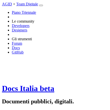
AGID
+
Team Digitale
Piano Triennale
Le community
Developers
Designers
Gli strumenti
Forum
Docs
GitHub
Docs Italia
beta
Documenti pubblici, digitali.