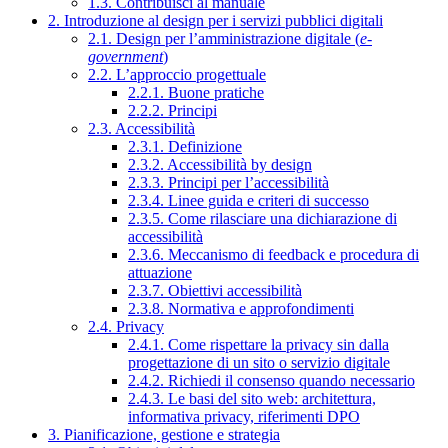
1.3. Contribuisci al manuale
2. Introduzione al design per i servizi pubblici digitali
2.1. Design per l’amministrazione digitale (
e-
government
)
2.2. L’approccio progettuale
2.2.1. Buone pratiche
2.2.2. Principi
2.3. Accessibilità
2.3.1. Definizione
2.3.2. Accessibilità by design
2.3.3. Principi per l’accessibilità
2.3.4. Linee guida e criteri di successo
2.3.5. Come rilasciare una dichiarazione di
accessibilità
2.3.6. Meccanismo di feedback e procedura di
attuazione
2.3.7. Obiettivi accessibilità
2.3.8. Normativa e approfondimenti
2.4. Privacy
2.4.1. Come rispettare la privacy sin dalla
progettazione di un sito o servizio digitale
2.4.2. Richiedi il consenso quando necessario
2.4.3. Le basi del sito web: architettura,
informativa privacy, riferimenti DPO
3. Pianificazione, gestione e strategia