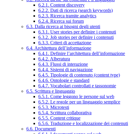
6.2.1. Content discovery
6.2.2. Dati di ricerca (search keywords)
6.2.3. Ricerca tramite analytics
6.2.4. Ricerca sui forum
6.3. Dalla ricerca ai bisogni degli utenti
6.3.1. User stories per definire i contenuti
6.3.2. Job stories per definire i contenuti
6.3.3. Criteri di accettazione
6.4. Architettura dell’informazione
6.4.1. Definire l’architettura dell’informazione
6.4.2. Alberatura
6.4.3. Flussi di interazione
6.4.4. Sistemi di navigazione
6.4.5. Tipologie di contenuto (content type)
6.4.6. Ontologie e standard
6.4.7. Vocabolari controllati e tassonomie
6.5. Scrittura e linguaggio
6.5.1. Come leggono le persone sul web
6.5.2. Le regole per un linguaggio semplice
6.5.3. Microtesti
6.5.4. Scrittura collaborativa
6.5.5. Content critique
6.5.6. Traduzione e localizzazione dei contenuti
6.6. Documenti