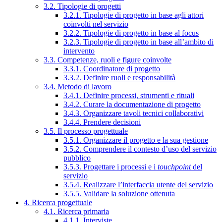
3.2. Tipologie di progetti
3.2.1. Tipologie di progetto in base agli attori
coinvolti nel servizio
3.2.2. Tipologie di progetto in base al focus
3.2.3. Tipologie di progetto in base all’ambito di
intervento
3.3. Competenze, ruoli e figure coinvolte
3.3.1. Coordinatore di progetto
3.3.2. Definire ruoli e responsabilità
3.4. Metodo di lavoro
3.4.1. Definire processi, strumenti e rituali
3.4.2. Curare la documentazione di progetto
3.4.3. Organizzare tavoli tecnici collaborativi
3.4.4. Prendere decisioni
3.5. Il processo progettuale
3.5.1. Organizzare il progetto e la sua gestione
3.5.2. Comprendere il contesto d’uso del servizio
pubblico
3.5.3. Progettare i processi e i
touchpoint
del
servizio
3.5.4. Realizzare l’interfaccia utente del servizio
3.5.5. Validare la soluzione ottenuta
4. Ricerca progettuale
4.1. Ricerca primaria
4.1.1. Interviste