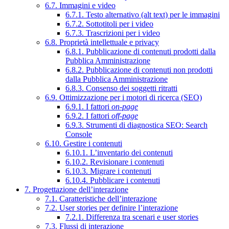
6.7. Immagini e video
6.7.1. Testo alternativo (alt text) per le immagini
6.7.2. Sottotitoli per i video
6.7.3. Trascrizioni per i video
6.8. Proprietà intellettuale e privacy
6.8.1. Pubblicazione di contenuti prodotti dalla
Pubblica Amministrazione
6.8.2. Pubblicazione di contenuti non prodotti
dalla Pubblica Amministrazione
6.8.3. Consenso dei soggetti ritratti
6.9. Ottimizzazione per i motori di ricerca (SEO)
6.9.1. I fattori
on-page
6.9.2. I fattori
off-page
6.9.3. Strumenti di diagnostica SEO: Search
Console
6.10. Gestire i contenuti
6.10.1. L’inventario dei contenuti
6.10.2. Revisionare i contenuti
6.10.3. Migrare i contenuti
6.10.4. Pubblicare i contenuti
7. Progettazione dell’interazione
7.1. Caratteristiche dell’interazione
7.2. User stories per definire l’interazione
7.2.1. Differenza tra scenari e user stories
7.3. Flussi di interazione