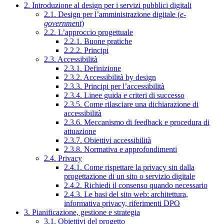
2. Introduzione al design per i servizi pubblici digitali
2.1. Design per l’amministrazione digitale (
e-
government
)
2.2. L’approccio progettuale
2.2.1. Buone pratiche
2.2.2. Principi
2.3. Accessibilità
2.3.1. Definizione
2.3.2. Accessibilità by design
2.3.3. Principi per l’accessibilità
2.3.4. Linee guida e criteri di successo
2.3.5. Come rilasciare una dichiarazione di
accessibilità
2.3.6. Meccanismo di feedback e procedura di
attuazione
2.3.7. Obiettivi accessibilità
2.3.8. Normativa e approfondimenti
2.4. Privacy
2.4.1. Come rispettare la privacy sin dalla
progettazione di un sito o servizio digitale
2.4.2. Richiedi il consenso quando necessario
2.4.3. Le basi del sito web: architettura,
informativa privacy, riferimenti DPO
3. Pianificazione, gestione e strategia
3.1. Obiettivi del progetto