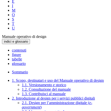
E
I
M
O
S
T
U
Manuale operativo di design
indici e glossario
contenuti
figure
tabelle
glossario
Sommario
1. Scopo, destinatari e uso del Manuale operativo di design
1.1. Versionamento e storico
1.2. Consultazione del manuale
1.3. Contribuisci al manuale
2. Introduzione al design per i servizi pubblici digitali
2.1. Design per l’amministrazione digitale (
e-
government
)