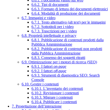
6.6.1. I documenti vanno sul web
6.6.2. Tipi di documenti
6.6.3. Formato di lettura dei documenti elettronici
6.6.4. Modalità di produzione dei documenti
6.7. Immagini e video
6.7.1. Testo alternativo (alt text) per le immagini
6.7.2. Sottotitoli per i video
6.7.3. Trascrizioni per i video
6.8. Proprietà intellettuale e privacy
6.8.1. Pubblicazione di contenuti prodotti dalla
Pubblica Amministrazione
6.8.2. Pubblicazione di contenuti non prodotti
dalla Pubblica Amministrazione
6.8.3. Consenso dei soggetti ritratti
6.9. Ottimizzazione per i motori di ricerca (SEO)
6.9.1. I fattori
on-page
6.9.2. I fattori
off-page
6.9.3. Strumenti di diagnostica SEO: Search
Console
6.10. Gestire i contenuti
6.10.1. L’inventario dei contenuti
6.10.2. Revisionare i contenuti
6.10.3. Migrare i contenuti
6.10.4. Pubblicare i contenuti
7. Progettazione dell’interazione