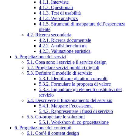
4.1.1. Interviste
4.1.2. Questionari
4.1.3. Test di usabilità
4.1.4. Web analytics
4.1.5. Strumenti di mappatura dell’esperienza
utente
4.2. Ricerca secondaria
4.2.1. Ricerca documentale
4.2.2. Analisi benchmark
4.2.3. Valutazione euristica
5. Progettazione dei servizi
5.1. Cosa sono i servizi e il service design
5.2. Progettare servizi pubblici digitali
5.3. Definire il modello di servizio
5.3.1. Identificare gli attori coinvolti
5.3.2. Formulare la proposta di valore
5.3.3. Inquadrare gli elementi costitutivi del
servizio
5.4. Descrivere il funzionamento del servizio
5.4.1. Mappare l’ecosistema
5.4.2. Rappresentare i flussi di servizio
5.5. Co-progettare le soluzioni
5.5.1. Workshop di co-progettazione
6. Progettazione dei contenuti
6.1. Cos’è il content design