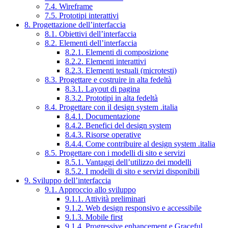
7.4. Wireframe
7.5. Prototipi interattivi
8. Progettazione dell’interfaccia
8.1. Obiettivi dell’interfaccia
8.2. Elementi dell’interfaccia
8.2.1. Elementi di composizione
8.2.2. Elementi interattivi
8.2.3. Elementi testuali (microtesti)
8.3. Progettare e costruire in alta fedeltà
8.3.1. Layout di pagina
8.3.2. Prototipi in alta fedeltà
8.4. Progettare con il design system .italia
8.4.1. Documentazione
8.4.2. Benefici del design system
8.4.3. Risorse operative
8.4.4. Come contribuire al design system .italia
8.5. Progettare con i modelli di sito e servizi
8.5.1. Vantaggi dell’utilizzo dei modelli
8.5.2. I modelli di sito e servizi disponibili
9. Sviluppo dell’interfaccia
9.1. Approccio allo sviluppo
9.1.1. Attività preliminari
9.1.2. Web design responsivo e accessibile
9.1.3. Mobile first
9.1.4. Progressive enhancement e Graceful