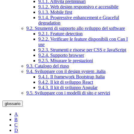
9.1.1. Attività preliminari
9.1.2. Web design responsivo e accessibile
9.1.3. Mobile first
9.1.4. Progressive enhancement e Graceful
degradation
9.2. Strumenti di supporto allo sviluppo del software
9.2.1. Feature detection
9.2.2. Verificare le feature disponibili con Can I
use
9.2.3. Strumenti e risorse per CSS e JavaScript
9.2.4. Supporto browser
9.2.5. Misurare le prestazioni
9.3. Catalogo del riuso
9.4. Sviluppare con il design system .italia
9.4.1. Il framework Bootstrap Italia
9.4.2. Il kit di sviluppo React
9.4.3. Il kit di sviluppo Angular
9.5. Sviluppare con i modelli di sito e servizi
glossario
A
B
C
D