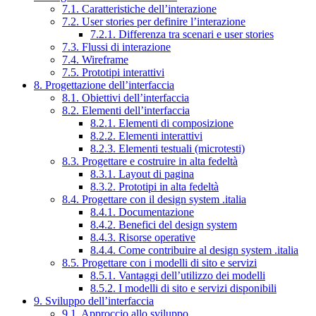
7.1. Caratteristiche dell’interazione
7.2. User stories per definire l’interazione
7.2.1. Differenza tra scenari e user stories
7.3. Flussi di interazione
7.4. Wireframe
7.5. Prototipi interattivi
8. Progettazione dell’interfaccia
8.1. Obiettivi dell’interfaccia
8.2. Elementi dell’interfaccia
8.2.1. Elementi di composizione
8.2.2. Elementi interattivi
8.2.3. Elementi testuali (microtesti)
8.3. Progettare e costruire in alta fedeltà
8.3.1. Layout di pagina
8.3.2. Prototipi in alta fedeltà
8.4. Progettare con il design system .italia
8.4.1. Documentazione
8.4.2. Benefici del design system
8.4.3. Risorse operative
8.4.4. Come contribuire al design system .italia
8.5. Progettare con i modelli di sito e servizi
8.5.1. Vantaggi dell’utilizzo dei modelli
8.5.2. I modelli di sito e servizi disponibili
9. Sviluppo dell’interfaccia
9.1. Approccio allo sviluppo