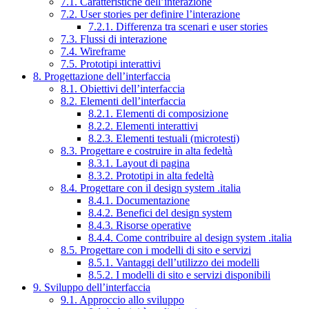
7.1. Caratteristiche dell’interazione
7.2. User stories per definire l’interazione
7.2.1. Differenza tra scenari e user stories
7.3. Flussi di interazione
7.4. Wireframe
7.5. Prototipi interattivi
8. Progettazione dell’interfaccia
8.1. Obiettivi dell’interfaccia
8.2. Elementi dell’interfaccia
8.2.1. Elementi di composizione
8.2.2. Elementi interattivi
8.2.3. Elementi testuali (microtesti)
8.3. Progettare e costruire in alta fedeltà
8.3.1. Layout di pagina
8.3.2. Prototipi in alta fedeltà
8.4. Progettare con il design system .italia
8.4.1. Documentazione
8.4.2. Benefici del design system
8.4.3. Risorse operative
8.4.4. Come contribuire al design system .italia
8.5. Progettare con i modelli di sito e servizi
8.5.1. Vantaggi dell’utilizzo dei modelli
8.5.2. I modelli di sito e servizi disponibili
9. Sviluppo dell’interfaccia
9.1. Approccio allo sviluppo