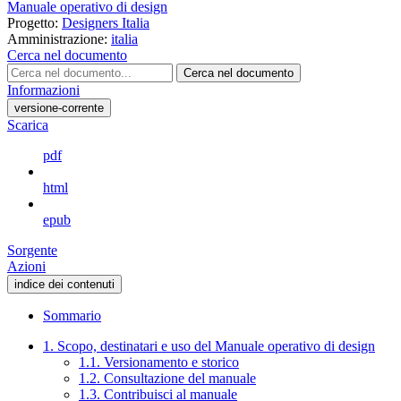
Manuale operativo di design
Progetto:
Designers Italia
Amministrazione:
italia
Cerca nel documento
Cerca nel documento
Informazioni
versione-corrente
Scarica
pdf
html
epub
Sorgente
Azioni
indice dei contenuti
Sommario
1. Scopo, destinatari e uso del Manuale operativo di design
1.1. Versionamento e storico
1.2. Consultazione del manuale
1.3. Contribuisci al manuale