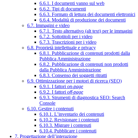
6.6.1. I documenti vanno sul web
6.6.2. Tipi di documenti
6.6.3. Formato di lettura dei documenti elettronici
6.6.4. Modalità di produzione dei documenti
6.7. Immagini e video
6.7.1. Testo alternativo (alt text) per le immagini
6.7.2. Sottotitoli per i video
6.7.3. Trascrizioni per i video
6.8. Proprietà intellettuale e privacy
6.8.1. Pubblicazione di contenuti prodotti dalla
Pubblica Amministrazione
6.8.2. Pubblicazione di contenuti non prodotti
dalla Pubblica Amministrazione
6.8.3. Consenso dei soggetti ritratti
6.9. Ottimizzazione per i motori di ricerca (SEO)
6.9.1. I fattori
on-page
6.9.2. I fattori
off-page
6.9.3. Strumenti di diagnostica SEO: Search
Console
6.10. Gestire i contenuti
6.10.1. L’inventario dei contenuti
6.10.2. Revisionare i contenuti
6.10.3. Migrare i contenuti
6.10.4. Pubblicare i contenuti
7. Progettazione dell’interazione