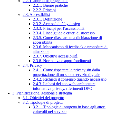
2.2. L’approccio progettuale
2.2.1. Buone pratiche
2.2.2. Principi
2.3. Accessibilità
2.3.1. Definizione
2.3.2. Accessibilità by design
2.3.3. Principi per l’accessibilità
2.3.4. Linee guida e criteri di successo
2.3.5. Come rilasciare una dichiarazione di
accessibilità
2.3.6. Meccanismo di feedback e procedura di
attuazione
2.3.7. Obiettivi accessibilità
2.3.8. Normativa e approfondimenti
2.4. Privacy
2.4.1. Come rispettare la privacy sin dalla
progettazione di un sito o servizio digitale
2.4.2. Richiedi il consenso quando necessario
2.4.3. Le basi del sito web: architettura,
informativa privacy, riferimenti DPO
3. Pianificazione, gestione e strategia
3.1. Obiettivi del progetto
3.2. Tipologie di progetti
3.2.1. Tipologie di progetto in base agli attori
coinvolti nel servizio