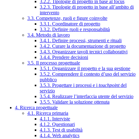
3.2.2. Tipologie di progetto in base al focus
3.2.3. Tipologie di progetto in base all’ambito di
intervento
3.3. Competenze, ruoli e figure coinvolte
3.3.1. Coordinatore di progetto
3.3.2. Definire ruoli e responsabilità
3.4. Metodo di lavoro
3.4.1. Definire processi, strumenti e rituali
3.4.2. Curare la documentazione di progetto
3.4.3. Organizzare tavoli tecnici collaborativi
3.4.4. Prendere decisioni
3.5. Il processo progettuale
3.5.1. Organizzare il progetto e la sua gestione
3.5.2. Comprendere il contesto d’uso del servizio
pubblico
3.5.3. Progettare i processi e i
touchpoint
del
servizio
3.5.4. Realizzare l’interfaccia utente del servizio
3.5.5. Validare la soluzione ottenuta
4. Ricerca progettuale
4.1. Ricerca primaria
4.1.1. Interviste
4.1.2. Questionari
4.1.3. Test di usabilità
4.1.4. Web analytics