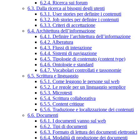
6.2.4. Ricerca sui forum
6.3. Dalla ricerca ai bisogni degli utenti
6.3.1. User stories per definire i contenuti
6.3.2. Job stories per definire i contenuti
6.3.3. Criteri di accettazione
6.4. Architettura dell’informazione
6.4.1. Definire l’architettura dell’informazione
6.4.2. Alberatura
6.4.3. Flussi di interazione
6.4.4. Sistemi di navigazione
6.4.5. Tipologie di contenuto (content type)
6.4.6. Ontologie e standard
6.4.7. Vocabolari controllati e tassonomie
6.5. Scrittura e linguaggio
6.5.1. Come leggono le persone sul web
6.5.2. Le regole per un linguaggio semplice
6.5.3. Microtesti
6.5.4. Scrittura collaborativa
6.5.5. Content critique
6.5.6. Traduzione e localizzazione dei contenuti
6.6. Documenti
6.6.1. I documenti vanno sul web
6.6.2. Tipi di documenti
6.6.3. Formato di lettura dei documenti elettronici
6.6.4. Modalità di produzione dei documenti