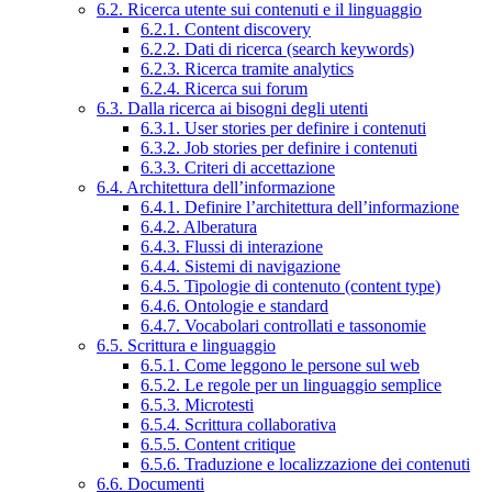
6.2. Ricerca utente sui contenuti e il linguaggio
6.2.1. Content discovery
6.2.2. Dati di ricerca (search keywords)
6.2.3. Ricerca tramite analytics
6.2.4. Ricerca sui forum
6.3. Dalla ricerca ai bisogni degli utenti
6.3.1. User stories per definire i contenuti
6.3.2. Job stories per definire i contenuti
6.3.3. Criteri di accettazione
6.4. Architettura dell’informazione
6.4.1. Definire l’architettura dell’informazione
6.4.2. Alberatura
6.4.3. Flussi di interazione
6.4.4. Sistemi di navigazione
6.4.5. Tipologie di contenuto (content type)
6.4.6. Ontologie e standard
6.4.7. Vocabolari controllati e tassonomie
6.5. Scrittura e linguaggio
6.5.1. Come leggono le persone sul web
6.5.2. Le regole per un linguaggio semplice
6.5.3. Microtesti
6.5.4. Scrittura collaborativa
6.5.5. Content critique
6.5.6. Traduzione e localizzazione dei contenuti
6.6. Documenti