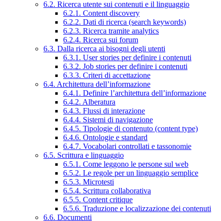
6.2. Ricerca utente sui contenuti e il linguaggio
6.2.1. Content discovery
6.2.2. Dati di ricerca (search keywords)
6.2.3. Ricerca tramite analytics
6.2.4. Ricerca sui forum
6.3. Dalla ricerca ai bisogni degli utenti
6.3.1. User stories per definire i contenuti
6.3.2. Job stories per definire i contenuti
6.3.3. Criteri di accettazione
6.4. Architettura dell’informazione
6.4.1. Definire l’architettura dell’informazione
6.4.2. Alberatura
6.4.3. Flussi di interazione
6.4.4. Sistemi di navigazione
6.4.5. Tipologie di contenuto (content type)
6.4.6. Ontologie e standard
6.4.7. Vocabolari controllati e tassonomie
6.5. Scrittura e linguaggio
6.5.1. Come leggono le persone sul web
6.5.2. Le regole per un linguaggio semplice
6.5.3. Microtesti
6.5.4. Scrittura collaborativa
6.5.5. Content critique
6.5.6. Traduzione e localizzazione dei contenuti
6.6. Documenti