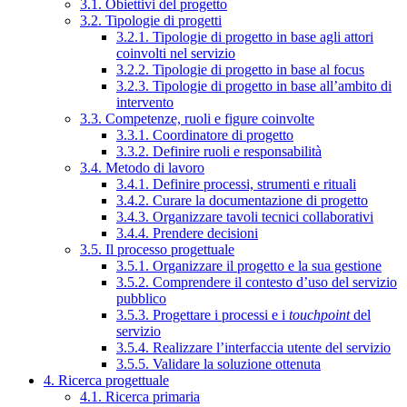
3.1. Obiettivi del progetto
3.2. Tipologie di progetti
3.2.1. Tipologie di progetto in base agli attori
coinvolti nel servizio
3.2.2. Tipologie di progetto in base al focus
3.2.3. Tipologie di progetto in base all’ambito di
intervento
3.3. Competenze, ruoli e figure coinvolte
3.3.1. Coordinatore di progetto
3.3.2. Definire ruoli e responsabilità
3.4. Metodo di lavoro
3.4.1. Definire processi, strumenti e rituali
3.4.2. Curare la documentazione di progetto
3.4.3. Organizzare tavoli tecnici collaborativi
3.4.4. Prendere decisioni
3.5. Il processo progettuale
3.5.1. Organizzare il progetto e la sua gestione
3.5.2. Comprendere il contesto d’uso del servizio
pubblico
3.5.3. Progettare i processi e i
touchpoint
del
servizio
3.5.4. Realizzare l’interfaccia utente del servizio
3.5.5. Validare la soluzione ottenuta
4. Ricerca progettuale
4.1. Ricerca primaria