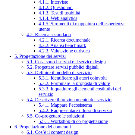
4.1.1. Interviste
4.1.2. Questionari
4.1.3. Test di usabilità
4.1.4. Web analytics
4.1.5. Strumenti di mappatura dell’esperienza
utente
4.2. Ricerca secondaria
4.2.1. Ricerca documentale
4.2.2. Analisi benchmark
4.2.3. Valutazione euristica
5. Progettazione dei servizi
5.1. Cosa sono i servizi e il service design
5.2. Progettare servizi pubblici digitali
5.3. Definire il modello di servizio
5.3.1. Identificare gli attori coinvolti
5.3.2. Formulare la proposta di valore
5.3.3. Inquadrare gli elementi costitutivi del
servizio
5.4. Descrivere il funzionamento del servizio
5.4.1. Mappare l’ecosistema
5.4.2. Rappresentare i flussi di servizio
5.5. Co-progettare le soluzioni
5.5.1. Workshop di co-progettazione
6. Progettazione dei contenuti
6.1. Cos’è il content design