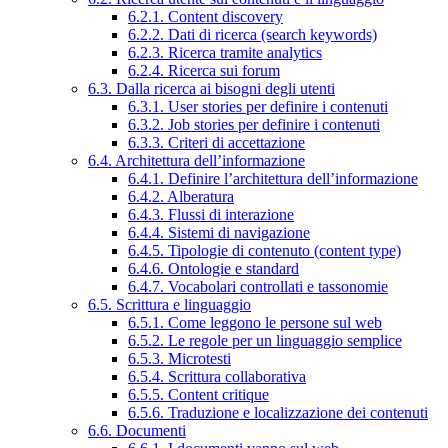
6.2.1. Content discovery
6.2.2. Dati di ricerca (search keywords)
6.2.3. Ricerca tramite analytics
6.2.4. Ricerca sui forum
6.3. Dalla ricerca ai bisogni degli utenti
6.3.1. User stories per definire i contenuti
6.3.2. Job stories per definire i contenuti
6.3.3. Criteri di accettazione
6.4. Architettura dell’informazione
6.4.1. Definire l’architettura dell’informazione
6.4.2. Alberatura
6.4.3. Flussi di interazione
6.4.4. Sistemi di navigazione
6.4.5. Tipologie di contenuto (content type)
6.4.6. Ontologie e standard
6.4.7. Vocabolari controllati e tassonomie
6.5. Scrittura e linguaggio
6.5.1. Come leggono le persone sul web
6.5.2. Le regole per un linguaggio semplice
6.5.3. Microtesti
6.5.4. Scrittura collaborativa
6.5.5. Content critique
6.5.6. Traduzione e localizzazione dei contenuti
6.6. Documenti