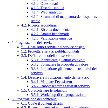
4.1.2. Questionari
4.1.3. Test di usabilità
4.1.4. Web analytics
4.1.5. Strumenti di mappatura dell’esperienza
utente
4.2. Ricerca secondaria
4.2.1. Ricerca documentale
4.2.2. Analisi benchmark
4.2.3. Valutazione euristica
5. Progettazione dei servizi
5.1. Cosa sono i servizi e il service design
5.2. Progettare servizi pubblici digitali
5.3. Definire il modello di servizio
5.3.1. Identificare gli attori coinvolti
5.3.2. Formulare la proposta di valore
5.3.3. Inquadrare gli elementi costitutivi del
servizio
5.4. Descrivere il funzionamento del servizio
5.4.1. Mappare l’ecosistema
5.4.2. Rappresentare i flussi di servizio
5.5. Co-progettare le soluzioni
5.5.1. Workshop di co-progettazione
6. Progettazione dei contenuti
6.1. Cos’è il content design
6.2. Ricerca utente sui contenuti e il linguaggio