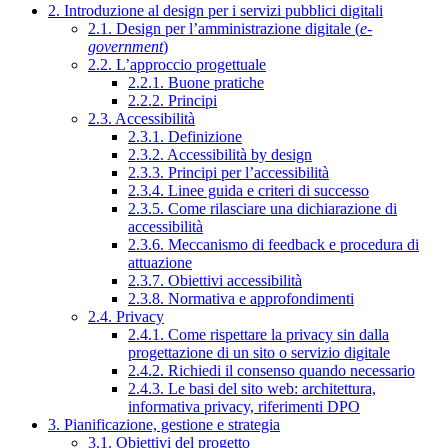
2. Introduzione al design per i servizi pubblici digitali
2.1. Design per l’amministrazione digitale (
e-
government
)
2.2. L’approccio progettuale
2.2.1. Buone pratiche
2.2.2. Principi
2.3. Accessibilità
2.3.1. Definizione
2.3.2. Accessibilità by design
2.3.3. Principi per l’accessibilità
2.3.4. Linee guida e criteri di successo
2.3.5. Come rilasciare una dichiarazione di
accessibilità
2.3.6. Meccanismo di feedback e procedura di
attuazione
2.3.7. Obiettivi accessibilità
2.3.8. Normativa e approfondimenti
2.4. Privacy
2.4.1. Come rispettare la privacy sin dalla
progettazione di un sito o servizio digitale
2.4.2. Richiedi il consenso quando necessario
2.4.3. Le basi del sito web: architettura,
informativa privacy, riferimenti DPO
3. Pianificazione, gestione e strategia
3.1. Obiettivi del progetto