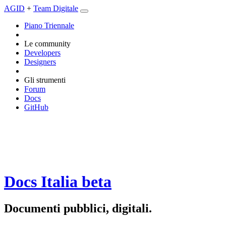
AGID
+
Team Digitale
Piano Triennale
Le community
Developers
Designers
Gli strumenti
Forum
Docs
GitHub
Docs Italia
beta
Documenti pubblici, digitali.