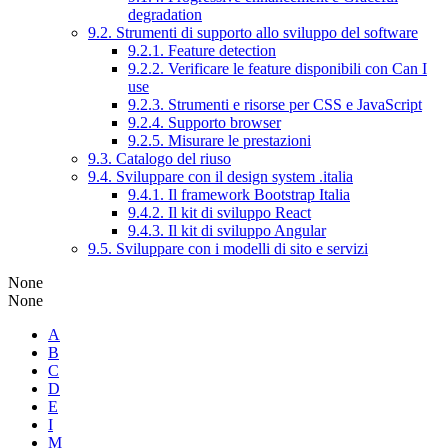
degradation
9.2. Strumenti di supporto allo sviluppo del software
9.2.1. Feature detection
9.2.2. Verificare le feature disponibili con Can I
use
9.2.3. Strumenti e risorse per CSS e JavaScript
9.2.4. Supporto browser
9.2.5. Misurare le prestazioni
9.3. Catalogo del riuso
9.4. Sviluppare con il design system .italia
9.4.1. Il framework Bootstrap Italia
9.4.2. Il kit di sviluppo React
9.4.3. Il kit di sviluppo Angular
9.5. Sviluppare con i modelli di sito e servizi
None
None
A
B
C
D
E
I
M