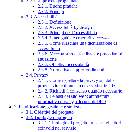
2.2. L’approccio progettuale
2.2.1. Buone pratiche
2.2.2. Principi
2.3. Accessibilità
2.3.1. Definizione
2.3.2. Accessibilità by design
2.3.3. Principi per l’accessibilità
2.3.4. Linee guida e criteri di successo
2.3.5. Come rilasciare una dichiarazione di
accessibilità
2.3.6. Meccanismo di feedback e procedura di
attuazione
2.3.7. Obiettivi accessibilità
2.3.8. Normativa e approfondimenti
2.4. Privacy
2.4.1. Come rispettare la privacy sin dalla
progettazione di un sito o servizio digitale
2.4.2. Richiedi il consenso quando necessario
2.4.3. Le basi del sito web: architettura,
informativa privacy, riferimenti DPO
3. Pianificazione, gestione e strategia
3.1. Obiettivi del progetto
3.2. Tipologie di progetti
3.2.1. Tipologie di progetto in base agli attori
coinvolti nel servizio