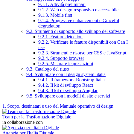
9.1.1. Attività preliminari
9.1.2. Web design responsivo e accessibile
9.1.3. Mobile first
9.1.4. Progressive enhancement e Graceful
degradation
9.2. Strumenti di supporto allo sviluppo del software
9.2.1. Feature detection
9.2.2. Verificare le feature disponibili con Can I
use
9.2.3. Strumenti e risorse per CSS e JavaScript
9.2.4. Supporto browser
9.2.5. Misurare le prestazioni
9.3. Catalogo del riuso
9.4. Sviluppare con il design system .italia
9.4.1. Il framework Bootstrap Italia
9.4.2. Il kit di sviluppo React
9.4.3. Il kit di sviluppo Angular
9.5. Sviluppare con i modelli di sito e servizi
1. Scopo, destinatari e uso del Manuale operativo di design
Team per la Trasformazione Digitale
in collaborazione con
Agenzia per l'Italia Digitale