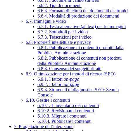
6.6.1. I documenti vanno sul web
6.6.2. Tipi di documenti
6.6.3. Formato di lettura dei documenti elettronici
6.6.4. Modalità di produzione dei documenti
6.7. Immagini e video
6.7.1. Testo alternativo (alt text) per le immagini
6.7.2. Sottotitoli per i video
6.7.3. Trascrizioni per i video
6.8. Proprietà intellettuale e privacy
6.8.1. Pubblicazione di contenuti prodotti dalla
Pubblica Amministrazione
6.8.2. Pubblicazione di contenuti non prodotti
dalla Pubblica Amministrazione
6.8.3. Consenso dei soggetti ritratti
6.9. Ottimizzazione per i motori di ricerca (SEO)
6.9.1. I fattori
on-page
6.9.2. I fattori
off-page
6.9.3. Strumenti di diagnostica SEO: Search
Console
6.10. Gestire i contenuti
6.10.1. L’inventario dei contenuti
6.10.2. Revisionare i contenuti
6.10.3. Migrare i contenuti
6.10.4. Pubblicare i contenuti
7. Progettazione dell’interazione