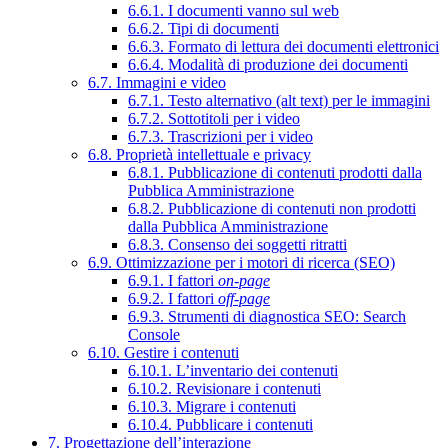
6.6.1. I documenti vanno sul web
6.6.2. Tipi di documenti
6.6.3. Formato di lettura dei documenti elettronici
6.6.4. Modalità di produzione dei documenti
6.7. Immagini e video
6.7.1. Testo alternativo (alt text) per le immagini
6.7.2. Sottotitoli per i video
6.7.3. Trascrizioni per i video
6.8. Proprietà intellettuale e privacy
6.8.1. Pubblicazione di contenuti prodotti dalla
Pubblica Amministrazione
6.8.2. Pubblicazione di contenuti non prodotti
dalla Pubblica Amministrazione
6.8.3. Consenso dei soggetti ritratti
6.9. Ottimizzazione per i motori di ricerca (SEO)
6.9.1. I fattori
on-page
6.9.2. I fattori
off-page
6.9.3. Strumenti di diagnostica SEO: Search
Console
6.10. Gestire i contenuti
6.10.1. L’inventario dei contenuti
6.10.2. Revisionare i contenuti
6.10.3. Migrare i contenuti
6.10.4. Pubblicare i contenuti
7. Progettazione dell’interazione