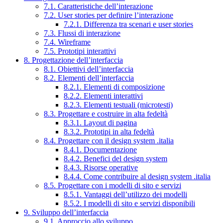
7.1. Caratteristiche dell’interazione
7.2. User stories per definire l’interazione
7.2.1. Differenza tra scenari e user stories
7.3. Flussi di interazione
7.4. Wireframe
7.5. Prototipi interattivi
8. Progettazione dell’interfaccia
8.1. Obiettivi dell’interfaccia
8.2. Elementi dell’interfaccia
8.2.1. Elementi di composizione
8.2.2. Elementi interattivi
8.2.3. Elementi testuali (microtesti)
8.3. Progettare e costruire in alta fedeltà
8.3.1. Layout di pagina
8.3.2. Prototipi in alta fedeltà
8.4. Progettare con il design system .italia
8.4.1. Documentazione
8.4.2. Benefici del design system
8.4.3. Risorse operative
8.4.4. Come contribuire al design system .italia
8.5. Progettare con i modelli di sito e servizi
8.5.1. Vantaggi dell’utilizzo dei modelli
8.5.2. I modelli di sito e servizi disponibili
9. Sviluppo dell’interfaccia
9.1. Approccio allo sviluppo