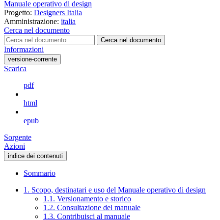
Manuale operativo di design
Progetto:
Designers Italia
Amministrazione:
italia
Cerca nel documento
Cerca nel documento
Informazioni
versione-corrente
Scarica
pdf
html
epub
Sorgente
Azioni
indice dei contenuti
Sommario
1. Scopo, destinatari e uso del Manuale operativo di design
1.1. Versionamento e storico
1.2. Consultazione del manuale
1.3. Contribuisci al manuale