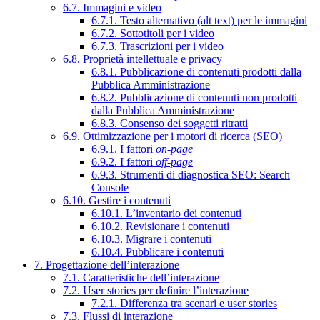
6.7. Immagini e video
6.7.1. Testo alternativo (alt text) per le immagini
6.7.2. Sottotitoli per i video
6.7.3. Trascrizioni per i video
6.8. Proprietà intellettuale e privacy
6.8.1. Pubblicazione di contenuti prodotti dalla
Pubblica Amministrazione
6.8.2. Pubblicazione di contenuti non prodotti
dalla Pubblica Amministrazione
6.8.3. Consenso dei soggetti ritratti
6.9. Ottimizzazione per i motori di ricerca (SEO)
6.9.1. I fattori
on-page
6.9.2. I fattori
off-page
6.9.3. Strumenti di diagnostica SEO: Search
Console
6.10. Gestire i contenuti
6.10.1. L’inventario dei contenuti
6.10.2. Revisionare i contenuti
6.10.3. Migrare i contenuti
6.10.4. Pubblicare i contenuti
7. Progettazione dell’interazione
7.1. Caratteristiche dell’interazione
7.2. User stories per definire l’interazione
7.2.1. Differenza tra scenari e user stories
7.3. Flussi di interazione