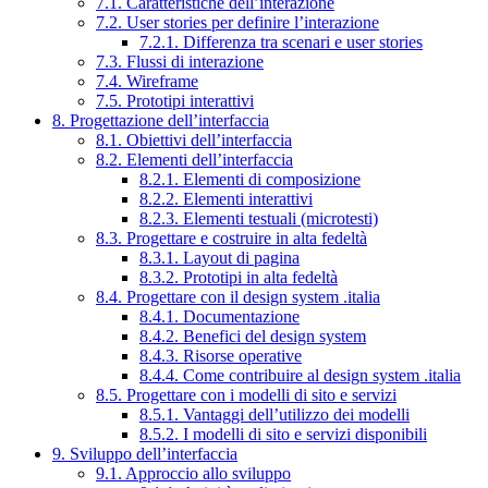
7.1. Caratteristiche dell’interazione
7.2. User stories per definire l’interazione
7.2.1. Differenza tra scenari e user stories
7.3. Flussi di interazione
7.4. Wireframe
7.5. Prototipi interattivi
8. Progettazione dell’interfaccia
8.1. Obiettivi dell’interfaccia
8.2. Elementi dell’interfaccia
8.2.1. Elementi di composizione
8.2.2. Elementi interattivi
8.2.3. Elementi testuali (microtesti)
8.3. Progettare e costruire in alta fedeltà
8.3.1. Layout di pagina
8.3.2. Prototipi in alta fedeltà
8.4. Progettare con il design system .italia
8.4.1. Documentazione
8.4.2. Benefici del design system
8.4.3. Risorse operative
8.4.4. Come contribuire al design system .italia
8.5. Progettare con i modelli di sito e servizi
8.5.1. Vantaggi dell’utilizzo dei modelli
8.5.2. I modelli di sito e servizi disponibili
9. Sviluppo dell’interfaccia
9.1. Approccio allo sviluppo