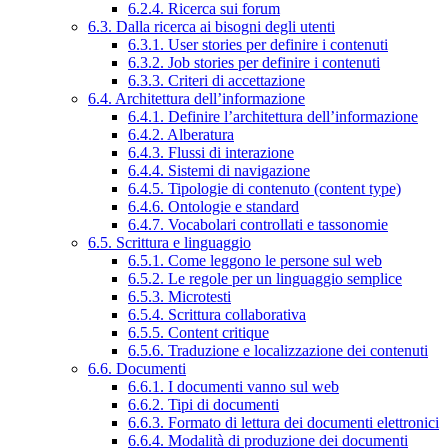
6.2.4. Ricerca sui forum
6.3. Dalla ricerca ai bisogni degli utenti
6.3.1. User stories per definire i contenuti
6.3.2. Job stories per definire i contenuti
6.3.3. Criteri di accettazione
6.4. Architettura dell’informazione
6.4.1. Definire l’architettura dell’informazione
6.4.2. Alberatura
6.4.3. Flussi di interazione
6.4.4. Sistemi di navigazione
6.4.5. Tipologie di contenuto (content type)
6.4.6. Ontologie e standard
6.4.7. Vocabolari controllati e tassonomie
6.5. Scrittura e linguaggio
6.5.1. Come leggono le persone sul web
6.5.2. Le regole per un linguaggio semplice
6.5.3. Microtesti
6.5.4. Scrittura collaborativa
6.5.5. Content critique
6.5.6. Traduzione e localizzazione dei contenuti
6.6. Documenti
6.6.1. I documenti vanno sul web
6.6.2. Tipi di documenti
6.6.3. Formato di lettura dei documenti elettronici
6.6.4. Modalità di produzione dei documenti