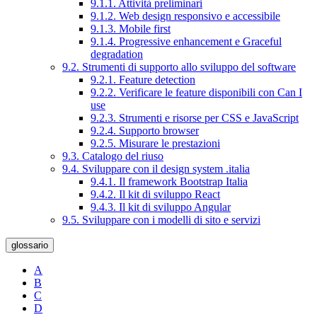
9.1.1. Attività preliminari
9.1.2. Web design responsivo e accessibile
9.1.3. Mobile first
9.1.4. Progressive enhancement e Graceful
degradation
9.2. Strumenti di supporto allo sviluppo del software
9.2.1. Feature detection
9.2.2. Verificare le feature disponibili con Can I
use
9.2.3. Strumenti e risorse per CSS e JavaScript
9.2.4. Supporto browser
9.2.5. Misurare le prestazioni
9.3. Catalogo del riuso
9.4. Sviluppare con il design system .italia
9.4.1. Il framework Bootstrap Italia
9.4.2. Il kit di sviluppo React
9.4.3. Il kit di sviluppo Angular
9.5. Sviluppare con i modelli di sito e servizi
glossario
A
B
C
D