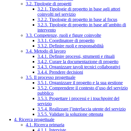
3.2. Tipologie di progetti
3.2.1. Tipologie di progetto in base agli attori
coinvolti nel servizio
3.2.2. Tipologie di progetto in base al focus
3.2.3. Tipologie di progetto in base all’ambito di
intervento
3.3. Competenze, ruoli e figure coinvolte
3.3.1. Coordinatore di progetto
3.3.2. Definire ruoli e responsabilità
3.4. Metodo di lavoro
3.4.1. Definire processi, strumenti e rituali
3.4.2. Curare la documentazione di progetto
3.4.3. Organizzare tavoli tecnici collaborativi
3.4.4. Prendere decisioni
3.5. Il processo progettuale
3.5.1. Organizzare il progetto e la sua gestione
3.5.2. Comprendere il contesto d’uso del servizio
pubblico
3.5.3. Progettare i processi e i
touchpoint
del
servizio
3.5.4. Realizzare l’interfaccia utente del servizio
3.5.5. Validare la soluzione ottenuta
4. Ricerca progettuale
4.1. Ricerca primaria
4.1.1. Interviste