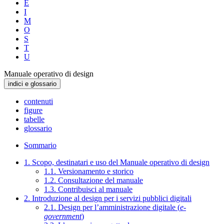
E
I
M
O
S
T
U
Manuale operativo di design
indici e glossario
contenuti
figure
tabelle
glossario
Sommario
1. Scopo, destinatari e uso del Manuale operativo di design
1.1. Versionamento e storico
1.2. Consultazione del manuale
1.3. Contribuisci al manuale
2. Introduzione al design per i servizi pubblici digitali
2.1. Design per l’amministrazione digitale (
e-
government
)