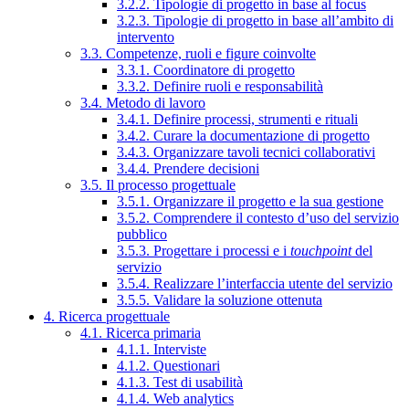
3.2.2. Tipologie di progetto in base al focus
3.2.3. Tipologie di progetto in base all’ambito di
intervento
3.3. Competenze, ruoli e figure coinvolte
3.3.1. Coordinatore di progetto
3.3.2. Definire ruoli e responsabilità
3.4. Metodo di lavoro
3.4.1. Definire processi, strumenti e rituali
3.4.2. Curare la documentazione di progetto
3.4.3. Organizzare tavoli tecnici collaborativi
3.4.4. Prendere decisioni
3.5. Il processo progettuale
3.5.1. Organizzare il progetto e la sua gestione
3.5.2. Comprendere il contesto d’uso del servizio
pubblico
3.5.3. Progettare i processi e i
touchpoint
del
servizio
3.5.4. Realizzare l’interfaccia utente del servizio
3.5.5. Validare la soluzione ottenuta
4. Ricerca progettuale
4.1. Ricerca primaria
4.1.1. Interviste
4.1.2. Questionari
4.1.3. Test di usabilità
4.1.4. Web analytics