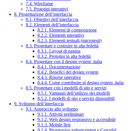
7.4. Wireframe
7.5. Prototipi interattivi
8. Progettazione dell’interfaccia
8.1. Obiettivi dell’interfaccia
8.2. Elementi dell’interfaccia
8.2.1. Elementi di composizione
8.2.2. Elementi interattivi
8.2.3. Elementi testuali (microtesti)
8.3. Progettare e costruire in alta fedeltà
8.3.1. Layout di pagina
8.3.2. Prototipi in alta fedeltà
8.4. Progettare con il design system .italia
8.4.1. Documentazione
8.4.2. Benefici del design system
8.4.3. Risorse operative
8.4.4. Come contribuire al design system .italia
8.5. Progettare con i modelli di sito e servizi
8.5.1. Vantaggi dell’utilizzo dei modelli
8.5.2. I modelli di sito e servizi disponibili
9. Sviluppo dell’interfaccia
9.1. Approccio allo sviluppo
9.1.1. Attività preliminari
9.1.2. Web design responsivo e accessibile
9.1.3. Mobile first
9.1.4. Progressive enhancement e Graceful