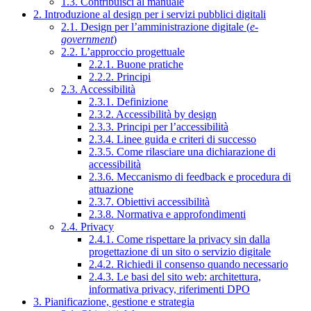
1.3. Contribuisci al manuale
2. Introduzione al design per i servizi pubblici digitali
2.1. Design per l’amministrazione digitale (
e-
government
)
2.2. L’approccio progettuale
2.2.1. Buone pratiche
2.2.2. Principi
2.3. Accessibilità
2.3.1. Definizione
2.3.2. Accessibilità by design
2.3.3. Principi per l’accessibilità
2.3.4. Linee guida e criteri di successo
2.3.5. Come rilasciare una dichiarazione di
accessibilità
2.3.6. Meccanismo di feedback e procedura di
attuazione
2.3.7. Obiettivi accessibilità
2.3.8. Normativa e approfondimenti
2.4. Privacy
2.4.1. Come rispettare la privacy sin dalla
progettazione di un sito o servizio digitale
2.4.2. Richiedi il consenso quando necessario
2.4.3. Le basi del sito web: architettura,
informativa privacy, riferimenti DPO
3. Pianificazione, gestione e strategia