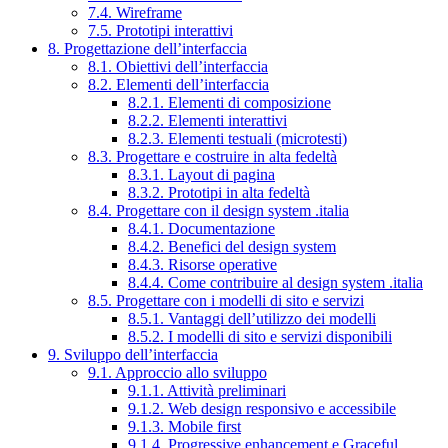
7.4. Wireframe
7.5. Prototipi interattivi
8. Progettazione dell’interfaccia
8.1. Obiettivi dell’interfaccia
8.2. Elementi dell’interfaccia
8.2.1. Elementi di composizione
8.2.2. Elementi interattivi
8.2.3. Elementi testuali (microtesti)
8.3. Progettare e costruire in alta fedeltà
8.3.1. Layout di pagina
8.3.2. Prototipi in alta fedeltà
8.4. Progettare con il design system .italia
8.4.1. Documentazione
8.4.2. Benefici del design system
8.4.3. Risorse operative
8.4.4. Come contribuire al design system .italia
8.5. Progettare con i modelli di sito e servizi
8.5.1. Vantaggi dell’utilizzo dei modelli
8.5.2. I modelli di sito e servizi disponibili
9. Sviluppo dell’interfaccia
9.1. Approccio allo sviluppo
9.1.1. Attività preliminari
9.1.2. Web design responsivo e accessibile
9.1.3. Mobile first
9.1.4. Progressive enhancement e Graceful