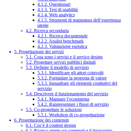
4.1.2. Questionari
4.1.3. Test di usabilità
4.1.4. Web analytics
4.1.5. Strumenti di mappatura dell’esperienza
utente
4.2. Ricerca secondaria
4.2.1. Ricerca documentale
4.2.2. Analisi benchmark
4.2.3. Valutazione euristica
5. Progettazione dei servizi
5.1. Cosa sono i servizi e il service design
5.2. Progettare servizi pubblici digitali
5.3. Definire il modello di servizio
5.3.1. Identificare gli attori coinvolti
5.3.2. Formulare la proposta di valore
5.3.3. Inquadrare gli elementi costitutivi del
servizio
5.4. Descrivere il funzionamento del servizio
5.4.1. Mappare l’ecosistema
5.4.2. Rappresentare i flussi di servizio
5.5. Co-progettare le soluzioni
5.5.1. Workshop di co-progettazione
6. Progettazione dei contenuti
6.1. Cos’è il content design
6.2. Ricerca utente sui contenuti e il linguaggio