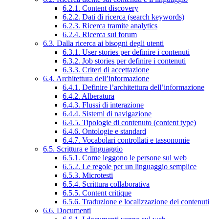
6.2.1. Content discovery
6.2.2. Dati di ricerca (search keywords)
6.2.3. Ricerca tramite analytics
6.2.4. Ricerca sui forum
6.3. Dalla ricerca ai bisogni degli utenti
6.3.1. User stories per definire i contenuti
6.3.2. Job stories per definire i contenuti
6.3.3. Criteri di accettazione
6.4. Architettura dell’informazione
6.4.1. Definire l’architettura dell’informazione
6.4.2. Alberatura
6.4.3. Flussi di interazione
6.4.4. Sistemi di navigazione
6.4.5. Tipologie di contenuto (content type)
6.4.6. Ontologie e standard
6.4.7. Vocabolari controllati e tassonomie
6.5. Scrittura e linguaggio
6.5.1. Come leggono le persone sul web
6.5.2. Le regole per un linguaggio semplice
6.5.3. Microtesti
6.5.4. Scrittura collaborativa
6.5.5. Content critique
6.5.6. Traduzione e localizzazione dei contenuti
6.6. Documenti