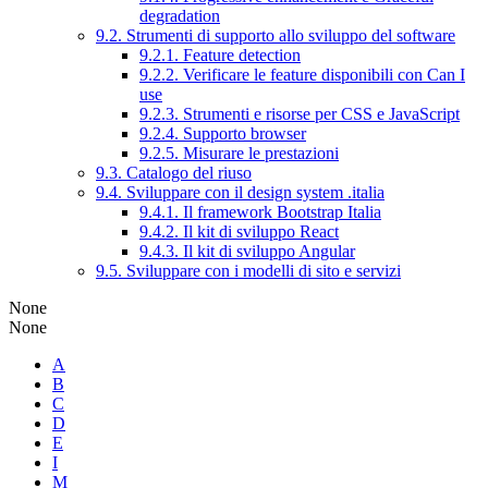
degradation
9.2. Strumenti di supporto allo sviluppo del software
9.2.1. Feature detection
9.2.2. Verificare le feature disponibili con Can I
use
9.2.3. Strumenti e risorse per CSS e JavaScript
9.2.4. Supporto browser
9.2.5. Misurare le prestazioni
9.3. Catalogo del riuso
9.4. Sviluppare con il design system .italia
9.4.1. Il framework Bootstrap Italia
9.4.2. Il kit di sviluppo React
9.4.3. Il kit di sviluppo Angular
9.5. Sviluppare con i modelli di sito e servizi
None
None
A
B
C
D
E
I
M