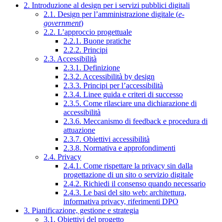
2. Introduzione al design per i servizi pubblici digitali
2.1. Design per l’amministrazione digitale (
e-
government
)
2.2. L’approccio progettuale
2.2.1. Buone pratiche
2.2.2. Principi
2.3. Accessibilità
2.3.1. Definizione
2.3.2. Accessibilità by design
2.3.3. Principi per l’accessibilità
2.3.4. Linee guida e criteri di successo
2.3.5. Come rilasciare una dichiarazione di
accessibilità
2.3.6. Meccanismo di feedback e procedura di
attuazione
2.3.7. Obiettivi accessibilità
2.3.8. Normativa e approfondimenti
2.4. Privacy
2.4.1. Come rispettare la privacy sin dalla
progettazione di un sito o servizio digitale
2.4.2. Richiedi il consenso quando necessario
2.4.3. Le basi del sito web: architettura,
informativa privacy, riferimenti DPO
3. Pianificazione, gestione e strategia
3.1. Obiettivi del progetto