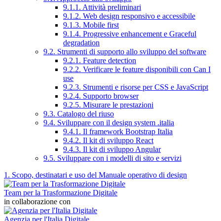
9.1.1. Attività preliminari
9.1.2. Web design responsivo e accessibile
9.1.3. Mobile first
9.1.4. Progressive enhancement e Graceful
degradation
9.2. Strumenti di supporto allo sviluppo del software
9.2.1. Feature detection
9.2.2. Verificare le feature disponibili con Can I
use
9.2.3. Strumenti e risorse per CSS e JavaScript
9.2.4. Supporto browser
9.2.5. Misurare le prestazioni
9.3. Catalogo del riuso
9.4. Sviluppare con il design system .italia
9.4.1. Il framework Bootstrap Italia
9.4.2. Il kit di sviluppo React
9.4.3. Il kit di sviluppo Angular
9.5. Sviluppare con i modelli di sito e servizi
1. Scopo, destinatari e uso del Manuale operativo di design
Team per la Trasformazione Digitale
in collaborazione con
Agenzia per l'Italia Digitale