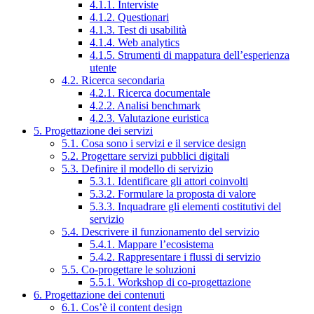
4.1.1. Interviste
4.1.2. Questionari
4.1.3. Test di usabilità
4.1.4. Web analytics
4.1.5. Strumenti di mappatura dell’esperienza
utente
4.2. Ricerca secondaria
4.2.1. Ricerca documentale
4.2.2. Analisi benchmark
4.2.3. Valutazione euristica
5. Progettazione dei servizi
5.1. Cosa sono i servizi e il service design
5.2. Progettare servizi pubblici digitali
5.3. Definire il modello di servizio
5.3.1. Identificare gli attori coinvolti
5.3.2. Formulare la proposta di valore
5.3.3. Inquadrare gli elementi costitutivi del
servizio
5.4. Descrivere il funzionamento del servizio
5.4.1. Mappare l’ecosistema
5.4.2. Rappresentare i flussi di servizio
5.5. Co-progettare le soluzioni
5.5.1. Workshop di co-progettazione
6. Progettazione dei contenuti
6.1. Cos’è il content design