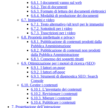
6.6.1. I documenti vanno sul web
6.6.2. Tipi di documenti
6.6.3. Formato di lettura dei documenti elettronici
6.6.4. Modalità di produzione dei documenti
6.7. Immagini e video
6.7.1. Testo alternativo (alt text) per le immagini
6.7.2. Sottotitoli per i video
6.7.3. Trascrizioni per i video
6.8. Proprietà intellettuale e privacy
6.8.1. Pubblicazione di contenuti prodotti dalla
Pubblica Amministrazione
6.8.2. Pubblicazione di contenuti non prodotti
dalla Pubblica Amministrazione
6.8.3. Consenso dei soggetti ritratti
6.9. Ottimizzazione per i motori di ricerca (SEO)
6.9.1. I fattori
on-page
6.9.2. I fattori
off-page
6.9.3. Strumenti di diagnostica SEO: Search
Console
6.10. Gestire i contenuti
6.10.1. L’inventario dei contenuti
6.10.2. Revisionare i contenuti
6.10.3. Migrare i contenuti
6.10.4. Pubblicare i contenuti
7. Progettazione dell’interazione