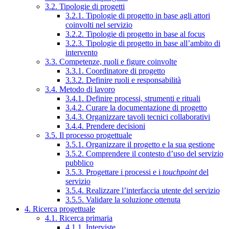
3.2. Tipologie di progetti
3.2.1. Tipologie di progetto in base agli attori
coinvolti nel servizio
3.2.2. Tipologie di progetto in base al focus
3.2.3. Tipologie di progetto in base all’ambito di
intervento
3.3. Competenze, ruoli e figure coinvolte
3.3.1. Coordinatore di progetto
3.3.2. Definire ruoli e responsabilità
3.4. Metodo di lavoro
3.4.1. Definire processi, strumenti e rituali
3.4.2. Curare la documentazione di progetto
3.4.3. Organizzare tavoli tecnici collaborativi
3.4.4. Prendere decisioni
3.5. Il processo progettuale
3.5.1. Organizzare il progetto e la sua gestione
3.5.2. Comprendere il contesto d’uso del servizio
pubblico
3.5.3. Progettare i processi e i
touchpoint
del
servizio
3.5.4. Realizzare l’interfaccia utente del servizio
3.5.5. Validare la soluzione ottenuta
4. Ricerca progettuale
4.1. Ricerca primaria
4.1.1. Interviste