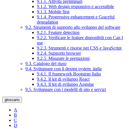
9.1.1. Attività preliminari
9.1.2. Web design responsivo e accessibile
9.1.3. Mobile first
9.1.4. Progressive enhancement e Graceful
degradation
9.2. Strumenti di supporto allo sviluppo del software
9.2.1. Feature detection
9.2.2. Verificare le feature disponibili con Can I
use
9.2.3. Strumenti e risorse per CSS e JavaScript
9.2.4. Supporto browser
9.2.5. Misurare le prestazioni
9.3. Catalogo del riuso
9.4. Sviluppare con il design system .italia
9.4.1. Il framework Bootstrap Italia
9.4.2. Il kit di sviluppo React
9.4.3. Il kit di sviluppo Angular
9.5. Sviluppare con i modelli di sito e servizi
glossario
A
B
C
D