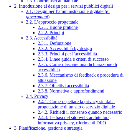
1.3. Contribuisci al manuale
2. Introduzione al design per i servizi pubblici digitali
2.1. Design per l’amministrazione digitale (
e-
government
)
2.2. L’approccio progettuale
2.2.1. Buone pratiche
2.2.2. Principi
2.3. Accessibilità
2.3.1. Definizione
2.3.2. Accessibilità by design
2.3.3. Principi per l’accessibilità
2.3.4. Linee guida e criteri di successo
2.3.5. Come rilasciare una dichiarazione di
accessibilità
2.3.6. Meccanismo di feedback e procedura di
attuazione
2.3.7. Obiettivi accessibilità
2.3.8. Normativa e approfondimenti
2.4. Privacy
2.4.1. Come rispettare la privacy sin dalla
progettazione di un sito o servizio digitale
2.4.2. Richiedi il consenso quando necessario
2.4.3. Le basi del sito web: architettura,
informativa privacy, riferimenti DPO
3. Pianificazione, gestione e strategia