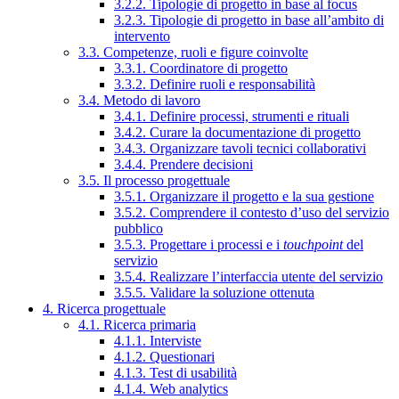
3.2.2. Tipologie di progetto in base al focus
3.2.3. Tipologie di progetto in base all’ambito di
intervento
3.3. Competenze, ruoli e figure coinvolte
3.3.1. Coordinatore di progetto
3.3.2. Definire ruoli e responsabilità
3.4. Metodo di lavoro
3.4.1. Definire processi, strumenti e rituali
3.4.2. Curare la documentazione di progetto
3.4.3. Organizzare tavoli tecnici collaborativi
3.4.4. Prendere decisioni
3.5. Il processo progettuale
3.5.1. Organizzare il progetto e la sua gestione
3.5.2. Comprendere il contesto d’uso del servizio
pubblico
3.5.3. Progettare i processi e i
touchpoint
del
servizio
3.5.4. Realizzare l’interfaccia utente del servizio
3.5.5. Validare la soluzione ottenuta
4. Ricerca progettuale
4.1. Ricerca primaria
4.1.1. Interviste
4.1.2. Questionari
4.1.3. Test di usabilità
4.1.4. Web analytics