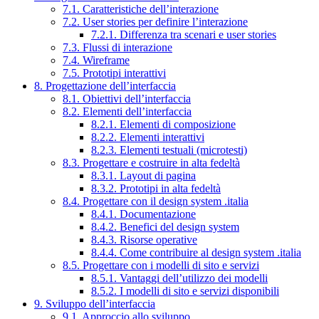
7.1. Caratteristiche dell’interazione
7.2. User stories per definire l’interazione
7.2.1. Differenza tra scenari e user stories
7.3. Flussi di interazione
7.4. Wireframe
7.5. Prototipi interattivi
8. Progettazione dell’interfaccia
8.1. Obiettivi dell’interfaccia
8.2. Elementi dell’interfaccia
8.2.1. Elementi di composizione
8.2.2. Elementi interattivi
8.2.3. Elementi testuali (microtesti)
8.3. Progettare e costruire in alta fedeltà
8.3.1. Layout di pagina
8.3.2. Prototipi in alta fedeltà
8.4. Progettare con il design system .italia
8.4.1. Documentazione
8.4.2. Benefici del design system
8.4.3. Risorse operative
8.4.4. Come contribuire al design system .italia
8.5. Progettare con i modelli di sito e servizi
8.5.1. Vantaggi dell’utilizzo dei modelli
8.5.2. I modelli di sito e servizi disponibili
9. Sviluppo dell’interfaccia
9.1. Approccio allo sviluppo