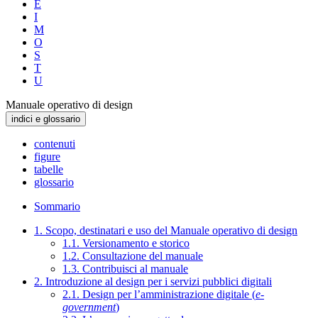
E
I
M
O
S
T
U
Manuale operativo di design
indici e glossario
contenuti
figure
tabelle
glossario
Sommario
1. Scopo, destinatari e uso del Manuale operativo di design
1.1. Versionamento e storico
1.2. Consultazione del manuale
1.3. Contribuisci al manuale
2. Introduzione al design per i servizi pubblici digitali
2.1. Design per l’amministrazione digitale (
e-
government
)