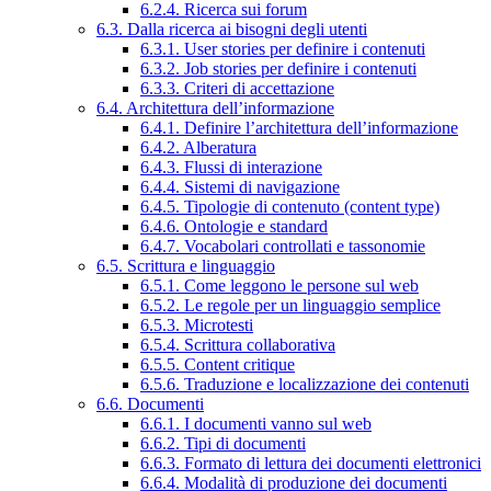
6.2.4. Ricerca sui forum
6.3. Dalla ricerca ai bisogni degli utenti
6.3.1. User stories per definire i contenuti
6.3.2. Job stories per definire i contenuti
6.3.3. Criteri di accettazione
6.4. Architettura dell’informazione
6.4.1. Definire l’architettura dell’informazione
6.4.2. Alberatura
6.4.3. Flussi di interazione
6.4.4. Sistemi di navigazione
6.4.5. Tipologie di contenuto (content type)
6.4.6. Ontologie e standard
6.4.7. Vocabolari controllati e tassonomie
6.5. Scrittura e linguaggio
6.5.1. Come leggono le persone sul web
6.5.2. Le regole per un linguaggio semplice
6.5.3. Microtesti
6.5.4. Scrittura collaborativa
6.5.5. Content critique
6.5.6. Traduzione e localizzazione dei contenuti
6.6. Documenti
6.6.1. I documenti vanno sul web
6.6.2. Tipi di documenti
6.6.3. Formato di lettura dei documenti elettronici
6.6.4. Modalità di produzione dei documenti