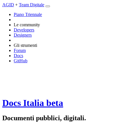
AGID
+
Team Digitale
Piano Triennale
Le community
Developers
Designers
Gli strumenti
Forum
Docs
GitHub
Docs Italia
beta
Documenti pubblici, digitali.