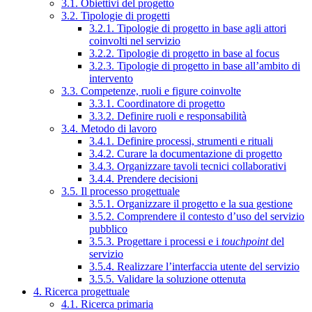
3.1. Obiettivi del progetto
3.2. Tipologie di progetti
3.2.1. Tipologie di progetto in base agli attori
coinvolti nel servizio
3.2.2. Tipologie di progetto in base al focus
3.2.3. Tipologie di progetto in base all’ambito di
intervento
3.3. Competenze, ruoli e figure coinvolte
3.3.1. Coordinatore di progetto
3.3.2. Definire ruoli e responsabilità
3.4. Metodo di lavoro
3.4.1. Definire processi, strumenti e rituali
3.4.2. Curare la documentazione di progetto
3.4.3. Organizzare tavoli tecnici collaborativi
3.4.4. Prendere decisioni
3.5. Il processo progettuale
3.5.1. Organizzare il progetto e la sua gestione
3.5.2. Comprendere il contesto d’uso del servizio
pubblico
3.5.3. Progettare i processi e i
touchpoint
del
servizio
3.5.4. Realizzare l’interfaccia utente del servizio
3.5.5. Validare la soluzione ottenuta
4. Ricerca progettuale
4.1. Ricerca primaria