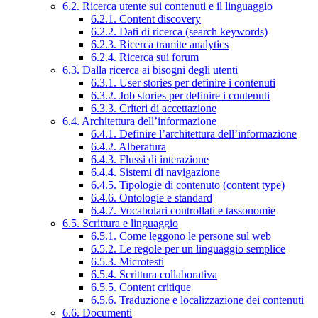
6.2. Ricerca utente sui contenuti e il linguaggio
6.2.1. Content discovery
6.2.2. Dati di ricerca (search keywords)
6.2.3. Ricerca tramite analytics
6.2.4. Ricerca sui forum
6.3. Dalla ricerca ai bisogni degli utenti
6.3.1. User stories per definire i contenuti
6.3.2. Job stories per definire i contenuti
6.3.3. Criteri di accettazione
6.4. Architettura dell’informazione
6.4.1. Definire l’architettura dell’informazione
6.4.2. Alberatura
6.4.3. Flussi di interazione
6.4.4. Sistemi di navigazione
6.4.5. Tipologie di contenuto (content type)
6.4.6. Ontologie e standard
6.4.7. Vocabolari controllati e tassonomie
6.5. Scrittura e linguaggio
6.5.1. Come leggono le persone sul web
6.5.2. Le regole per un linguaggio semplice
6.5.3. Microtesti
6.5.4. Scrittura collaborativa
6.5.5. Content critique
6.5.6. Traduzione e localizzazione dei contenuti
6.6. Documenti