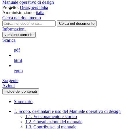
Manuale operativo di design
Progetto:
Designers Italia
Amministrazione:
italia
Cerca nel documento
Cerca nel documento
Informazioni
versione-corrente
Scarica
pdf
html
epub
Sorgente
Azioni
indice dei contenuti
Sommario
1. Scopo, destinatari e uso del Manuale operativo di design
1.1. Versionamento e storico
1.2. Consultazione del manuale
1.3. Contribuisci al manuale