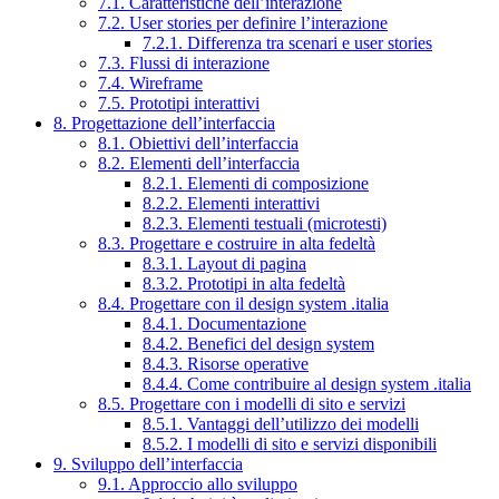
7.1. Caratteristiche dell’interazione
7.2. User stories per definire l’interazione
7.2.1. Differenza tra scenari e user stories
7.3. Flussi di interazione
7.4. Wireframe
7.5. Prototipi interattivi
8. Progettazione dell’interfaccia
8.1. Obiettivi dell’interfaccia
8.2. Elementi dell’interfaccia
8.2.1. Elementi di composizione
8.2.2. Elementi interattivi
8.2.3. Elementi testuali (microtesti)
8.3. Progettare e costruire in alta fedeltà
8.3.1. Layout di pagina
8.3.2. Prototipi in alta fedeltà
8.4. Progettare con il design system .italia
8.4.1. Documentazione
8.4.2. Benefici del design system
8.4.3. Risorse operative
8.4.4. Come contribuire al design system .italia
8.5. Progettare con i modelli di sito e servizi
8.5.1. Vantaggi dell’utilizzo dei modelli
8.5.2. I modelli di sito e servizi disponibili
9. Sviluppo dell’interfaccia
9.1. Approccio allo sviluppo