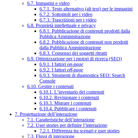
6.7. Immagini e video
6.7.1. Testo alternativo (alt text) per le immagini
6.7.2. Sottotitoli per i video
6.7.3. Trascrizioni per i video
6.8. Proprietà intellettuale e privacy
6.8.1. Pubblicazione di contenuti prodotti dalla
Pubblica Amministrazione
6.8.2. Pubblicazione di contenuti non prodotti
dalla Pubblica Amministrazione
6.8.3. Consenso dei soggetti ritratti
6.9. Ottimizzazione per i motori di ricerca (SEO)
6.9.1. I fattori
on-page
6.9.2. I fattori
off-page
6.9.3. Strumenti di diagnostica SEO: Search
Console
6.10. Gestire i contenuti
6.10.1. L’inventario dei contenuti
6.10.2. Revisionare i contenuti
6.10.3. Migrare i contenuti
6.10.4. Pubblicare i contenuti
7. Progettazione dell’interazione
7.1. Caratteristiche dell’interazione
7.2. User stories per definire l’interazione
7.2.1. Differenza tra scenari e user stories
7.3. Flussi di interazione