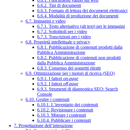
6.6.1. I documenti vanno sul web
6.6.2. Tipi di documenti
6.6.3. Formato di lettura dei documenti elettronici
6.6.4. Modalità di produzione dei documenti
6.7. Immagini e video
6.7.1. Testo alternativo (alt text) per le immagini
6.7.2. Sottotitoli per i video
6.7.3. Trascrizioni per i video
6.8. Proprietà intellettuale e privacy
6.8.1. Pubblicazione di contenuti prodotti dalla
Pubblica Amministrazione
6.8.2. Pubblicazione di contenuti non prodotti
dalla Pubblica Amministrazione
6.8.3. Consenso dei soggetti ritratti
6.9. Ottimizzazione per i motori di ricerca (SEO)
6.9.1. I fattori
on-page
6.9.2. I fattori
off-page
6.9.3. Strumenti di diagnostica SEO: Search
Console
6.10. Gestire i contenuti
6.10.1. L’inventario dei contenuti
6.10.2. Revisionare i contenuti
6.10.3. Migrare i contenuti
6.10.4. Pubblicare i contenuti
7. Progettazione dell’interazione