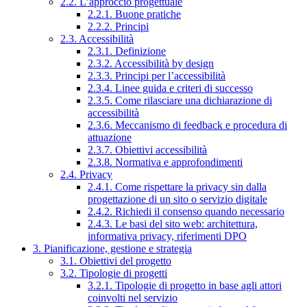
2.2. L’approccio progettuale
2.2.1. Buone pratiche
2.2.2. Principi
2.3. Accessibilità
2.3.1. Definizione
2.3.2. Accessibilità by design
2.3.3. Principi per l’accessibilità
2.3.4. Linee guida e criteri di successo
2.3.5. Come rilasciare una dichiarazione di
accessibilità
2.3.6. Meccanismo di feedback e procedura di
attuazione
2.3.7. Obiettivi accessibilità
2.3.8. Normativa e approfondimenti
2.4. Privacy
2.4.1. Come rispettare la privacy sin dalla
progettazione di un sito o servizio digitale
2.4.2. Richiedi il consenso quando necessario
2.4.3. Le basi del sito web: architettura,
informativa privacy, riferimenti DPO
3. Pianificazione, gestione e strategia
3.1. Obiettivi del progetto
3.2. Tipologie di progetti
3.2.1. Tipologie di progetto in base agli attori
coinvolti nel servizio