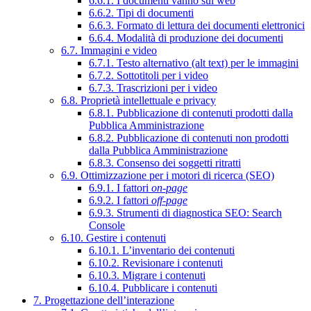
6.6.1. I documenti vanno sul web
6.6.2. Tipi di documenti
6.6.3. Formato di lettura dei documenti elettronici
6.6.4. Modalità di produzione dei documenti
6.7. Immagini e video
6.7.1. Testo alternativo (alt text) per le immagini
6.7.2. Sottotitoli per i video
6.7.3. Trascrizioni per i video
6.8. Proprietà intellettuale e privacy
6.8.1. Pubblicazione di contenuti prodotti dalla
Pubblica Amministrazione
6.8.2. Pubblicazione di contenuti non prodotti
dalla Pubblica Amministrazione
6.8.3. Consenso dei soggetti ritratti
6.9. Ottimizzazione per i motori di ricerca (SEO)
6.9.1. I fattori
on-page
6.9.2. I fattori
off-page
6.9.3. Strumenti di diagnostica SEO: Search
Console
6.10. Gestire i contenuti
6.10.1. L’inventario dei contenuti
6.10.2. Revisionare i contenuti
6.10.3. Migrare i contenuti
6.10.4. Pubblicare i contenuti
7. Progettazione dell’interazione