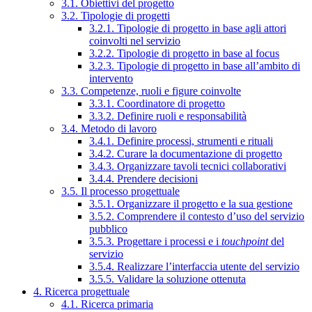
3.1. Obiettivi del progetto
3.2. Tipologie di progetti
3.2.1. Tipologie di progetto in base agli attori
coinvolti nel servizio
3.2.2. Tipologie di progetto in base al focus
3.2.3. Tipologie di progetto in base all’ambito di
intervento
3.3. Competenze, ruoli e figure coinvolte
3.3.1. Coordinatore di progetto
3.3.2. Definire ruoli e responsabilità
3.4. Metodo di lavoro
3.4.1. Definire processi, strumenti e rituali
3.4.2. Curare la documentazione di progetto
3.4.3. Organizzare tavoli tecnici collaborativi
3.4.4. Prendere decisioni
3.5. Il processo progettuale
3.5.1. Organizzare il progetto e la sua gestione
3.5.2. Comprendere il contesto d’uso del servizio
pubblico
3.5.3. Progettare i processi e i
touchpoint
del
servizio
3.5.4. Realizzare l’interfaccia utente del servizio
3.5.5. Validare la soluzione ottenuta
4. Ricerca progettuale
4.1. Ricerca primaria