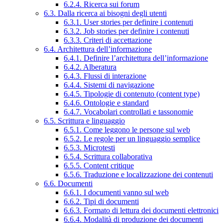
6.2.4. Ricerca sui forum
6.3. Dalla ricerca ai bisogni degli utenti
6.3.1. User stories per definire i contenuti
6.3.2. Job stories per definire i contenuti
6.3.3. Criteri di accettazione
6.4. Architettura dell’informazione
6.4.1. Definire l’architettura dell’informazione
6.4.2. Alberatura
6.4.3. Flussi di interazione
6.4.4. Sistemi di navigazione
6.4.5. Tipologie di contenuto (content type)
6.4.6. Ontologie e standard
6.4.7. Vocabolari controllati e tassonomie
6.5. Scrittura e linguaggio
6.5.1. Come leggono le persone sul web
6.5.2. Le regole per un linguaggio semplice
6.5.3. Microtesti
6.5.4. Scrittura collaborativa
6.5.5. Content critique
6.5.6. Traduzione e localizzazione dei contenuti
6.6. Documenti
6.6.1. I documenti vanno sul web
6.6.2. Tipi di documenti
6.6.3. Formato di lettura dei documenti elettronici
6.6.4. Modalità di produzione dei documenti