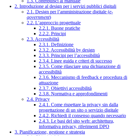
1.3. Contribuisci al manuale
2. Introduzione al design per i servizi pubblici digitali
2.1. Design per l’amministrazione digitale (
e-
government
)
2.2. L’approccio progettuale
2.2.1. Buone pratiche
2.2.2. Principi
2.3. Accessibilità
2.3.1. Definizione
2.3.2. Accessibilità by design
2.3.3. Principi per l’accessibilità
2.3.4. Linee guida e criteri di successo
2.3.5. Come rilasciare una dichiarazione di
accessibilità
2.3.6. Meccanismo di feedback e procedura di
attuazione
2.3.7. Obiettivi accessibilità
2.3.8. Normativa e approfondimenti
2.4. Privacy
2.4.1. Come rispettare la privacy sin dalla
progettazione di un sito o servizio digitale
2.4.2. Richiedi il consenso quando necessario
2.4.3. Le basi del sito web: architettura,
informativa privacy, riferimenti DPO
3. Pianificazione, gestione e strategia