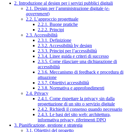
2. Introduzione al design per i servizi pubblici digitali
2.1. Design per l’amministrazione digitale (
e-
government
)
2.2. L’approccio progettuale
2.2.1. Buone pratiche
2.2.2. Principi
2.3. Accessibilità
2.3.1. Definizione
2.3.2. Accessibilità by design
2.3.3. Principi per l’accessibilità
2.3.4. Linee guida e criteri di successo
2.3.5. Come rilasciare una dichiarazione di
accessibilità
2.3.6. Meccanismo di feedback e procedura di
attuazione
2.3.7. Obiettivi accessibilità
2.3.8. Normativa e approfondimenti
2.4. Privacy
2.4.1. Come rispettare la privacy sin dalla
progettazione di un sito o servizio digitale
2.4.2. Richiedi il consenso quando necessario
2.4.3. Le basi del sito web: architettura,
informativa privacy, riferimenti DPO
3. Pianificazione, gestione e strategia
3.1. Obiettivi del progetto