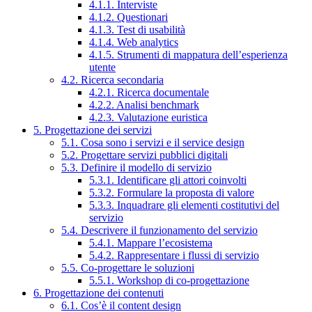
4.1.1. Interviste
4.1.2. Questionari
4.1.3. Test di usabilità
4.1.4. Web analytics
4.1.5. Strumenti di mappatura dell’esperienza
utente
4.2. Ricerca secondaria
4.2.1. Ricerca documentale
4.2.2. Analisi benchmark
4.2.3. Valutazione euristica
5. Progettazione dei servizi
5.1. Cosa sono i servizi e il service design
5.2. Progettare servizi pubblici digitali
5.3. Definire il modello di servizio
5.3.1. Identificare gli attori coinvolti
5.3.2. Formulare la proposta di valore
5.3.3. Inquadrare gli elementi costitutivi del
servizio
5.4. Descrivere il funzionamento del servizio
5.4.1. Mappare l’ecosistema
5.4.2. Rappresentare i flussi di servizio
5.5. Co-progettare le soluzioni
5.5.1. Workshop di co-progettazione
6. Progettazione dei contenuti
6.1. Cos’è il content design