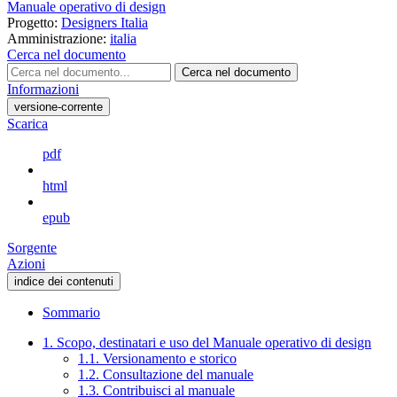
Manuale operativo di design
Progetto:
Designers Italia
Amministrazione:
italia
Cerca nel documento
Cerca nel documento
Informazioni
versione-corrente
Scarica
pdf
html
epub
Sorgente
Azioni
indice dei contenuti
Sommario
1. Scopo, destinatari e uso del Manuale operativo di design
1.1. Versionamento e storico
1.2. Consultazione del manuale
1.3. Contribuisci al manuale