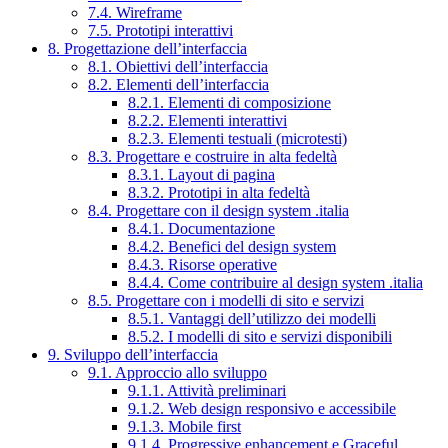
7.4. Wireframe
7.5. Prototipi interattivi
8. Progettazione dell’interfaccia
8.1. Obiettivi dell’interfaccia
8.2. Elementi dell’interfaccia
8.2.1. Elementi di composizione
8.2.2. Elementi interattivi
8.2.3. Elementi testuali (microtesti)
8.3. Progettare e costruire in alta fedeltà
8.3.1. Layout di pagina
8.3.2. Prototipi in alta fedeltà
8.4. Progettare con il design system .italia
8.4.1. Documentazione
8.4.2. Benefici del design system
8.4.3. Risorse operative
8.4.4. Come contribuire al design system .italia
8.5. Progettare con i modelli di sito e servizi
8.5.1. Vantaggi dell’utilizzo dei modelli
8.5.2. I modelli di sito e servizi disponibili
9. Sviluppo dell’interfaccia
9.1. Approccio allo sviluppo
9.1.1. Attività preliminari
9.1.2. Web design responsivo e accessibile
9.1.3. Mobile first
9.1.4. Progressive enhancement e Graceful