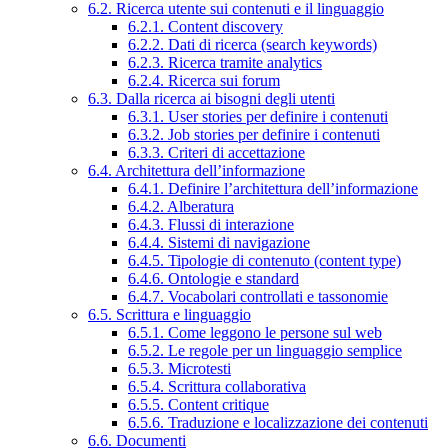
6.2. Ricerca utente sui contenuti e il linguaggio
6.2.1. Content discovery
6.2.2. Dati di ricerca (search keywords)
6.2.3. Ricerca tramite analytics
6.2.4. Ricerca sui forum
6.3. Dalla ricerca ai bisogni degli utenti
6.3.1. User stories per definire i contenuti
6.3.2. Job stories per definire i contenuti
6.3.3. Criteri di accettazione
6.4. Architettura dell’informazione
6.4.1. Definire l’architettura dell’informazione
6.4.2. Alberatura
6.4.3. Flussi di interazione
6.4.4. Sistemi di navigazione
6.4.5. Tipologie di contenuto (content type)
6.4.6. Ontologie e standard
6.4.7. Vocabolari controllati e tassonomie
6.5. Scrittura e linguaggio
6.5.1. Come leggono le persone sul web
6.5.2. Le regole per un linguaggio semplice
6.5.3. Microtesti
6.5.4. Scrittura collaborativa
6.5.5. Content critique
6.5.6. Traduzione e localizzazione dei contenuti
6.6. Documenti