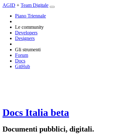
AGID
+
Team Digitale
Piano Triennale
Le community
Developers
Designers
Gli strumenti
Forum
Docs
GitHub
Docs Italia
beta
Documenti pubblici, digitali.