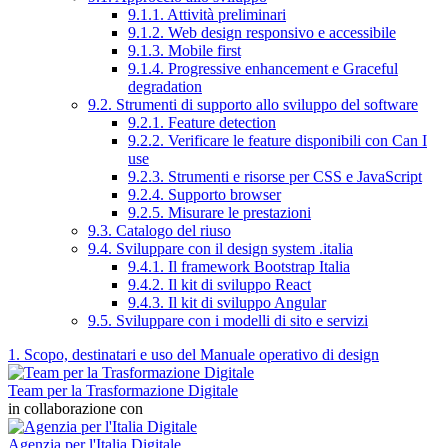
9.1.1. Attività preliminari
9.1.2. Web design responsivo e accessibile
9.1.3. Mobile first
9.1.4. Progressive enhancement e Graceful
degradation
9.2. Strumenti di supporto allo sviluppo del software
9.2.1. Feature detection
9.2.2. Verificare le feature disponibili con Can I
use
9.2.3. Strumenti e risorse per CSS e JavaScript
9.2.4. Supporto browser
9.2.5. Misurare le prestazioni
9.3. Catalogo del riuso
9.4. Sviluppare con il design system .italia
9.4.1. Il framework Bootstrap Italia
9.4.2. Il kit di sviluppo React
9.4.3. Il kit di sviluppo Angular
9.5. Sviluppare con i modelli di sito e servizi
1. Scopo, destinatari e uso del Manuale operativo di design
Team per la Trasformazione Digitale
in collaborazione con
Agenzia per l'Italia Digitale