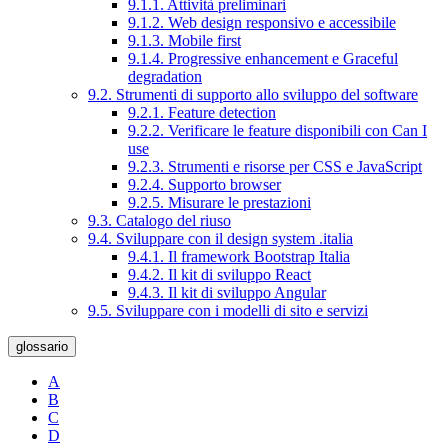
9.1.1. Attività preliminari
9.1.2. Web design responsivo e accessibile
9.1.3. Mobile first
9.1.4. Progressive enhancement e Graceful
degradation
9.2. Strumenti di supporto allo sviluppo del software
9.2.1. Feature detection
9.2.2. Verificare le feature disponibili con Can I
use
9.2.3. Strumenti e risorse per CSS e JavaScript
9.2.4. Supporto browser
9.2.5. Misurare le prestazioni
9.3. Catalogo del riuso
9.4. Sviluppare con il design system .italia
9.4.1. Il framework Bootstrap Italia
9.4.2. Il kit di sviluppo React
9.4.3. Il kit di sviluppo Angular
9.5. Sviluppare con i modelli di sito e servizi
glossario
A
B
C
D