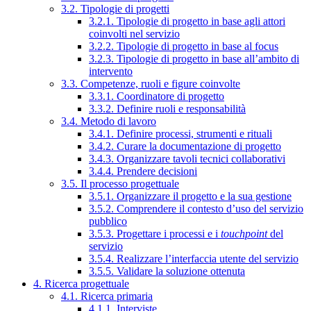
3.2. Tipologie di progetti
3.2.1. Tipologie di progetto in base agli attori
coinvolti nel servizio
3.2.2. Tipologie di progetto in base al focus
3.2.3. Tipologie di progetto in base all’ambito di
intervento
3.3. Competenze, ruoli e figure coinvolte
3.3.1. Coordinatore di progetto
3.3.2. Definire ruoli e responsabilità
3.4. Metodo di lavoro
3.4.1. Definire processi, strumenti e rituali
3.4.2. Curare la documentazione di progetto
3.4.3. Organizzare tavoli tecnici collaborativi
3.4.4. Prendere decisioni
3.5. Il processo progettuale
3.5.1. Organizzare il progetto e la sua gestione
3.5.2. Comprendere il contesto d’uso del servizio
pubblico
3.5.3. Progettare i processi e i
touchpoint
del
servizio
3.5.4. Realizzare l’interfaccia utente del servizio
3.5.5. Validare la soluzione ottenuta
4. Ricerca progettuale
4.1. Ricerca primaria
4.1.1. Interviste