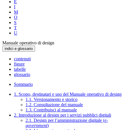
E
I
M
O
S
T
U
Manuale operativo di design
indici e glossario
contenuti
figure
tabelle
glossario
Sommario
1. Scopo, destinatari e uso del Manuale operativo di design
1.1. Versionamento e storico
1.2. Consultazione del manuale
1.3. Contribuisci al manuale
2. Introduzione al design per i servizi pubblici digitali
2.1. Design per l’amministrazione digitale (
e-
government
)