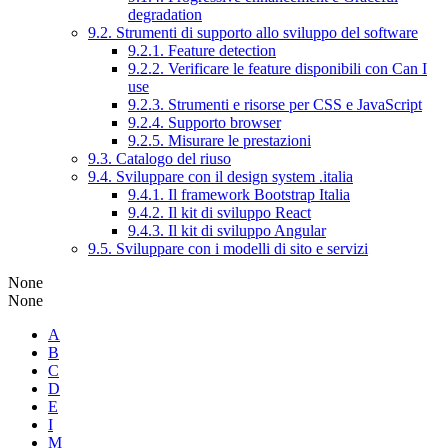
degradation
9.2. Strumenti di supporto allo sviluppo del software
9.2.1. Feature detection
9.2.2. Verificare le feature disponibili con Can I
use
9.2.3. Strumenti e risorse per CSS e JavaScript
9.2.4. Supporto browser
9.2.5. Misurare le prestazioni
9.3. Catalogo del riuso
9.4. Sviluppare con il design system .italia
9.4.1. Il framework Bootstrap Italia
9.4.2. Il kit di sviluppo React
9.4.3. Il kit di sviluppo Angular
9.5. Sviluppare con i modelli di sito e servizi
None
None
A
B
C
D
E
I
M