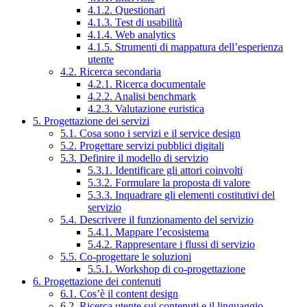
4.1.2. Questionari
4.1.3. Test di usabilità
4.1.4. Web analytics
4.1.5. Strumenti di mappatura dell’esperienza
utente
4.2. Ricerca secondaria
4.2.1. Ricerca documentale
4.2.2. Analisi benchmark
4.2.3. Valutazione euristica
5. Progettazione dei servizi
5.1. Cosa sono i servizi e il service design
5.2. Progettare servizi pubblici digitali
5.3. Definire il modello di servizio
5.3.1. Identificare gli attori coinvolti
5.3.2. Formulare la proposta di valore
5.3.3. Inquadrare gli elementi costitutivi del
servizio
5.4. Descrivere il funzionamento del servizio
5.4.1. Mappare l’ecosistema
5.4.2. Rappresentare i flussi di servizio
5.5. Co-progettare le soluzioni
5.5.1. Workshop di co-progettazione
6. Progettazione dei contenuti
6.1. Cos’è il content design
6.2. Ricerca utente sui contenuti e il linguaggio