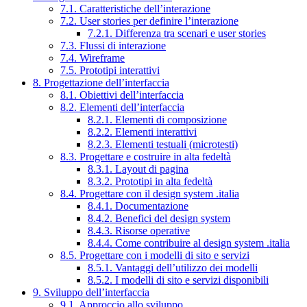
7.1. Caratteristiche dell’interazione
7.2. User stories per definire l’interazione
7.2.1. Differenza tra scenari e user stories
7.3. Flussi di interazione
7.4. Wireframe
7.5. Prototipi interattivi
8. Progettazione dell’interfaccia
8.1. Obiettivi dell’interfaccia
8.2. Elementi dell’interfaccia
8.2.1. Elementi di composizione
8.2.2. Elementi interattivi
8.2.3. Elementi testuali (microtesti)
8.3. Progettare e costruire in alta fedeltà
8.3.1. Layout di pagina
8.3.2. Prototipi in alta fedeltà
8.4. Progettare con il design system .italia
8.4.1. Documentazione
8.4.2. Benefici del design system
8.4.3. Risorse operative
8.4.4. Come contribuire al design system .italia
8.5. Progettare con i modelli di sito e servizi
8.5.1. Vantaggi dell’utilizzo dei modelli
8.5.2. I modelli di sito e servizi disponibili
9. Sviluppo dell’interfaccia
9.1. Approccio allo sviluppo