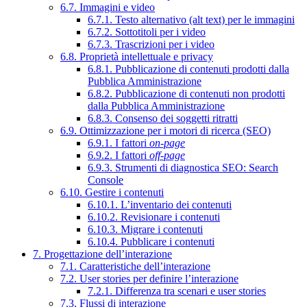
6.7. Immagini e video
6.7.1. Testo alternativo (alt text) per le immagini
6.7.2. Sottotitoli per i video
6.7.3. Trascrizioni per i video
6.8. Proprietà intellettuale e privacy
6.8.1. Pubblicazione di contenuti prodotti dalla
Pubblica Amministrazione
6.8.2. Pubblicazione di contenuti non prodotti
dalla Pubblica Amministrazione
6.8.3. Consenso dei soggetti ritratti
6.9. Ottimizzazione per i motori di ricerca (SEO)
6.9.1. I fattori
on-page
6.9.2. I fattori
off-page
6.9.3. Strumenti di diagnostica SEO: Search
Console
6.10. Gestire i contenuti
6.10.1. L’inventario dei contenuti
6.10.2. Revisionare i contenuti
6.10.3. Migrare i contenuti
6.10.4. Pubblicare i contenuti
7. Progettazione dell’interazione
7.1. Caratteristiche dell’interazione
7.2. User stories per definire l’interazione
7.2.1. Differenza tra scenari e user stories
7.3. Flussi di interazione