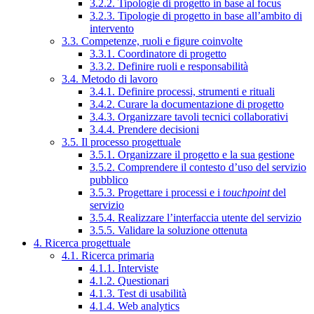
3.2.2. Tipologie di progetto in base al focus
3.2.3. Tipologie di progetto in base all’ambito di
intervento
3.3. Competenze, ruoli e figure coinvolte
3.3.1. Coordinatore di progetto
3.3.2. Definire ruoli e responsabilità
3.4. Metodo di lavoro
3.4.1. Definire processi, strumenti e rituali
3.4.2. Curare la documentazione di progetto
3.4.3. Organizzare tavoli tecnici collaborativi
3.4.4. Prendere decisioni
3.5. Il processo progettuale
3.5.1. Organizzare il progetto e la sua gestione
3.5.2. Comprendere il contesto d’uso del servizio
pubblico
3.5.3. Progettare i processi e i
touchpoint
del
servizio
3.5.4. Realizzare l’interfaccia utente del servizio
3.5.5. Validare la soluzione ottenuta
4. Ricerca progettuale
4.1. Ricerca primaria
4.1.1. Interviste
4.1.2. Questionari
4.1.3. Test di usabilità
4.1.4. Web analytics