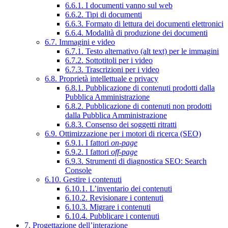
6.6.1. I documenti vanno sul web
6.6.2. Tipi di documenti
6.6.3. Formato di lettura dei documenti elettronici
6.6.4. Modalità di produzione dei documenti
6.7. Immagini e video
6.7.1. Testo alternativo (alt text) per le immagini
6.7.2. Sottotitoli per i video
6.7.3. Trascrizioni per i video
6.8. Proprietà intellettuale e privacy
6.8.1. Pubblicazione di contenuti prodotti dalla
Pubblica Amministrazione
6.8.2. Pubblicazione di contenuti non prodotti
dalla Pubblica Amministrazione
6.8.3. Consenso dei soggetti ritratti
6.9. Ottimizzazione per i motori di ricerca (SEO)
6.9.1. I fattori
on-page
6.9.2. I fattori
off-page
6.9.3. Strumenti di diagnostica SEO: Search
Console
6.10. Gestire i contenuti
6.10.1. L’inventario dei contenuti
6.10.2. Revisionare i contenuti
6.10.3. Migrare i contenuti
6.10.4. Pubblicare i contenuti
7. Progettazione dell’interazione