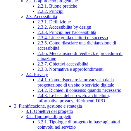
2.2. L’approccio progettuale
2.2.1. Buone pratiche
2.2.2. Principi
2.3. Accessibilità
2.3.1. Definizione
2.3.2. Accessibilità by design
2.3.3. Principi per l’accessibilità
2.3.4. Linee guida e criteri di successo
2.3.5. Come rilasciare una dichiarazione di
accessibilità
2.3.6. Meccanismo di feedback e procedura di
attuazione
2.3.7. Obiettivi accessibilità
2.3.8. Normativa e approfondimenti
2.4. Privacy
2.4.1. Come rispettare la privacy sin dalla
progettazione di un sito o servizio digitale
2.4.2. Richiedi il consenso quando necessario
2.4.3. Le basi del sito web: architettura,
informativa privacy, riferimenti DPO
3. Pianificazione, gestione e strategia
3.1. Obiettivi del progetto
3.2. Tipologie di progetti
3.2.1. Tipologie di progetto in base agli attori
coinvolti nel servizio