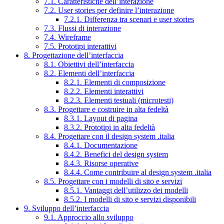
7.1. Caratteristiche dell’interazione
7.2. User stories per definire l’interazione
7.2.1. Differenza tra scenari e user stories
7.3. Flussi di interazione
7.4. Wireframe
7.5. Prototipi interattivi
8. Progettazione dell’interfaccia
8.1. Obiettivi dell’interfaccia
8.2. Elementi dell’interfaccia
8.2.1. Elementi di composizione
8.2.2. Elementi interattivi
8.2.3. Elementi testuali (microtesti)
8.3. Progettare e costruire in alta fedeltà
8.3.1. Layout di pagina
8.3.2. Prototipi in alta fedeltà
8.4. Progettare con il design system .italia
8.4.1. Documentazione
8.4.2. Benefici del design system
8.4.3. Risorse operative
8.4.4. Come contribuire al design system .italia
8.5. Progettare con i modelli di sito e servizi
8.5.1. Vantaggi dell’utilizzo dei modelli
8.5.2. I modelli di sito e servizi disponibili
9. Sviluppo dell’interfaccia
9.1. Approccio allo sviluppo