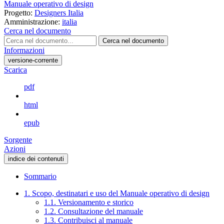
Manuale operativo di design
Progetto:
Designers Italia
Amministrazione:
italia
Cerca nel documento
Cerca nel documento
Informazioni
versione-corrente
Scarica
pdf
html
epub
Sorgente
Azioni
indice dei contenuti
Sommario
1. Scopo, destinatari e uso del Manuale operativo di design
1.1. Versionamento e storico
1.2. Consultazione del manuale
1.3. Contribuisci al manuale