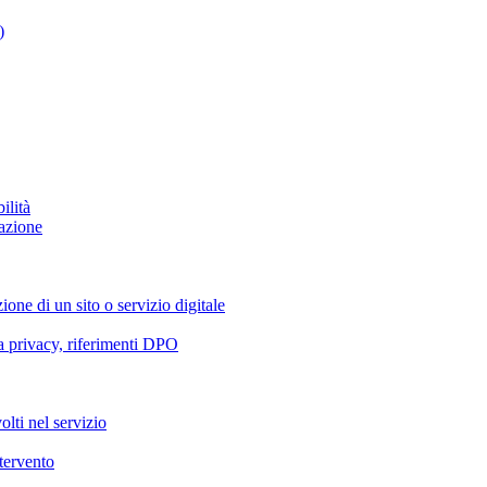
)
ilità
azione
ione di un sito o servizio digitale
va privacy, riferimenti DPO
olti nel servizio
ntervento