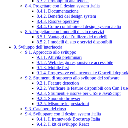
8.3.2. Prototipi in alta fedeltà
8.4. Progettare con il design system .italia
8.4.1. Documentazione
8.4.2. Benefici del design system
8.4.3. Risorse operative
8.4.4. Come contribuire al design system .italia
8.5. Progettare con i modelli di sito e servizi
8.5.1. Vantaggi dell’utilizzo dei modelli
8.5.2. I modelli di sito e servizi disponibili
9. Sviluppo dell’interfaccia
9.1. Approccio allo sviluppo
9.1.1. Attività preliminari
9.1.2. Web design responsivo e accessibile
9.1.3. Mobile first
9.1.4. Progressive enhancement e Graceful degrad
9.2. Strumenti di supporto allo sviluppo del software
9.2.1. Feature detection
9.2.2. Verificare le feature disponibili con Can I us
9.2.3. Strumenti e risorse per CSS e JavaScript
9.2.4. Supporto browser
9.2.5. Misurare le prestazioni
9.3. Catalogo del riuso
9.4. Sviluppare con il design system .italia
9.4.1. Il framework Bootstrap Italia
9.4.2. Il kit di sviluppo React