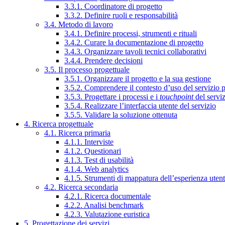
3.3.1. Coordinatore di progetto
3.3.2. Definire ruoli e responsabilità
3.4. Metodo di lavoro
3.4.1. Definire processi, strumenti e rituali
3.4.2. Curare la documentazione di progetto
3.4.3. Organizzare tavoli tecnici collaborativi
3.4.4. Prendere decisioni
3.5. Il processo progettuale
3.5.1. Organizzare il progetto e la sua gestione
3.5.2. Comprendere il contesto d’uso del servizio 
3.5.3. Progettare i processi e i
touchpoint
del servi
3.5.4. Realizzare l’interfaccia utente del servizio
3.5.5. Validare la soluzione ottenuta
4. Ricerca progettuale
4.1. Ricerca primaria
4.1.1. Interviste
4.1.2. Questionari
4.1.3. Test di usabilità
4.1.4. Web analytics
4.1.5. Strumenti di mappatura dell’esperienza uten
4.2. Ricerca secondaria
4.2.1. Ricerca documentale
4.2.2. Analisi benchmark
4.2.3. Valutazione euristica
5. Progettazione dei servizi