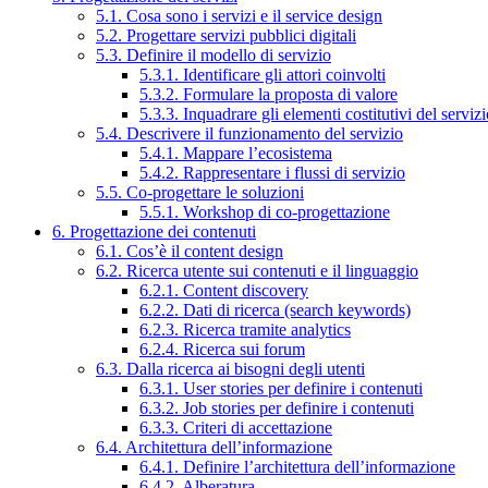
5.1. Cosa sono i servizi e il service design
5.2. Progettare servizi pubblici digitali
5.3. Definire il modello di servizio
5.3.1. Identificare gli attori coinvolti
5.3.2. Formulare la proposta di valore
5.3.3. Inquadrare gli elementi costitutivi del serviz
5.4. Descrivere il funzionamento del servizio
5.4.1. Mappare l’ecosistema
5.4.2. Rappresentare i flussi di servizio
5.5. Co-progettare le soluzioni
5.5.1. Workshop di co-progettazione
6. Progettazione dei contenuti
6.1. Cos’è il content design
6.2. Ricerca utente sui contenuti e il linguaggio
6.2.1. Content discovery
6.2.2. Dati di ricerca (search keywords)
6.2.3. Ricerca tramite analytics
6.2.4. Ricerca sui forum
6.3. Dalla ricerca ai bisogni degli utenti
6.3.1. User stories per definire i contenuti
6.3.2. Job stories per definire i contenuti
6.3.3. Criteri di accettazione
6.4. Architettura dell’informazione
6.4.1. Definire l’architettura dell’informazione
6.4.2. Alberatura