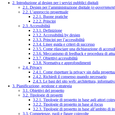
2. Introduzione al design per i servizi pubblici digitali
2.1. Design per l’amministrazione digitale (
e-government
2.2. L’approccio progettuale
2.2.1. Buone pratiche
2.2.2. Principi
2.3. Accessibilità
2.3.1. Definizione
2.3.2. Accessibilità by design
2.3.3. Principi per l’accessibilità
2.3.4. Linee guida e criteri di successo
2.3.5. Come rilasciare una dichiarazione di accessib
2.3.6. Meccanismo di feedback e procedura di attu
2.3.7. Obiettivi accessibilità
2.3.8. Normativa e approfondimenti
2.4. Privacy
2.4.1. Come rispettare la privacy sin dalla progettaz
2.4.2. Richiedi il consenso quando necessario
2.4.3. Le basi del sito web: architettura, informati
3. Pianificazione, gestione e strategia
3.1. Obiettivi del progetto
3.2. Tipologie di progetti
3.2.1. Tipologie di progetto in base agli attori coinv
3.2.2. Tipologie di progetto in base al focus
3.2.3. Tipologie di progetto in base all’ambito di i
3.3. Competenze, ruoli e figure coinvolte