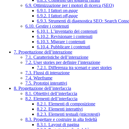
6.8.3. Consenso dei soggetti ritratti
6.9. Ottimizzazione per i motori di ricerca (SEO)
6.9.1. I fattori
on-page
6.9.2. I fattori
off-page
6.9.3. Strumenti di diagnostica SEO: Search Cons
6.10. Gestire i contenuti
6.10.1. L’inventario dei contenuti
6.10.2. Revisionare i contenuti
6.10.3. Migrare i contenuti
6.10.4. Pubblicare i contenuti
7. Progettazione dell’interazione
7.1. Caratteristiche dell’interazione
7.2. User stories per definire l’interazione
7.2.1. Differenza tra scenari e user stories
7.3. Flussi di interazione
7.4. Wireframe
7.5. Prototipi interattivi
8. Progettazione dell’interfaccia
8.1. Obiettivi dell’interfaccia
8.2. Elementi dell’interfaccia
8.2.1. Elementi di composizione
8.2.2. Elementi interattivi
8.2.3. Elementi testuali (microtesti)
8.3. Progettare e costruire in alta fedeltà
8.3.1. Layout di pagina