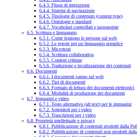
6.4.3. Flussi di interazione
6.4.4. Sistemi di navigazione
6.4.5. Tipologie di contenuto (content type)
6.4.6. Ontologie e standard
6.4.7. Vocabolari controllati e tassonomie
6.5. Scrittura e linguaggio
6.5.1. Come leggono le persone sul web
6.5.2. Le regole per un linguaggio semplice
6.5.3. Microtesti
6.5.4. Scrittura collaborativa
6.5.5. Content critique
6.5.6. Traduzione e localizzazione dei contenuti
6.6. Documenti
6.6.1. I documenti vanno sul web
6.6.2. Tipi di documenti
6.6.3. Formato di lettura dei documenti elettronici
6.6.4. Modalità di produzione dei documenti
6.7. Immagini e video
6.7.1. Testo alternativo (alt text) per le immagini
6.7.2. Sottotitoli per i video
6.7.3. Trascrizioni per i video
6.8. Proprietà intellettuale e privacy
6.8.1. Pubblicazione di contenuti prodotti dalla P
6.8.2. Pubblicazione di contenuti non prodotti dal