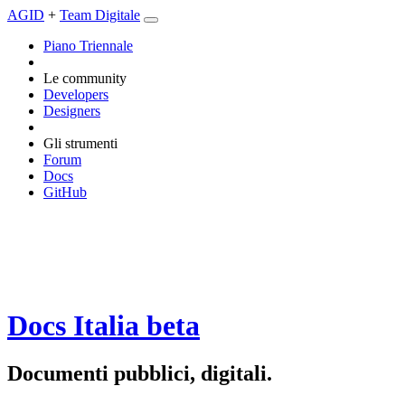
AGID
+
Team Digitale
Piano Triennale
Le community
Developers
Designers
Gli strumenti
Forum
Docs
GitHub
Docs Italia
beta
Documenti pubblici, digitali.