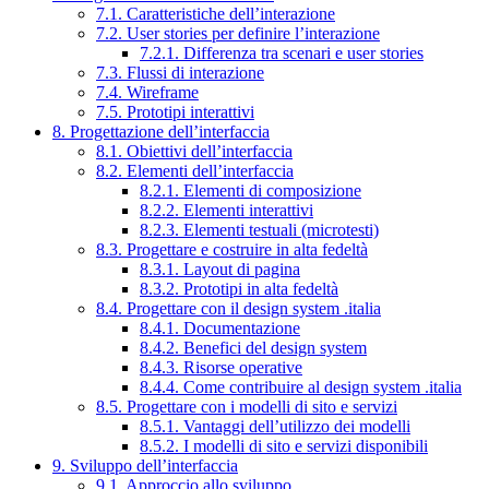
7.1. Caratteristiche dell’interazione
7.2. User stories per definire l’interazione
7.2.1. Differenza tra scenari e user stories
7.3. Flussi di interazione
7.4. Wireframe
7.5. Prototipi interattivi
8. Progettazione dell’interfaccia
8.1. Obiettivi dell’interfaccia
8.2. Elementi dell’interfaccia
8.2.1. Elementi di composizione
8.2.2. Elementi interattivi
8.2.3. Elementi testuali (microtesti)
8.3. Progettare e costruire in alta fedeltà
8.3.1. Layout di pagina
8.3.2. Prototipi in alta fedeltà
8.4. Progettare con il design system .italia
8.4.1. Documentazione
8.4.2. Benefici del design system
8.4.3. Risorse operative
8.4.4. Come contribuire al design system .italia
8.5. Progettare con i modelli di sito e servizi
8.5.1. Vantaggi dell’utilizzo dei modelli
8.5.2. I modelli di sito e servizi disponibili
9. Sviluppo dell’interfaccia
9.1. Approccio allo sviluppo