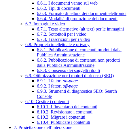
6.6.1. I documenti vanno sul web
6.6.2. Tipi di documenti
6.6.3. Formato di lettura dei documenti elettronici
6.6.4. Modalità di produzione dei documenti
6.7. Immagini e video
6.7.1. Testo alternativo (alt text) per le immagini
6.7.2. Sottotitoli per i video
6.7.3. Trascrizioni per i video
6.8. Proprietà intellettuale e privacy
6.8.1. Pubblicazione di contenuti prodotti dalla
Pubblica Amministrazione
6.8.2. Pubblicazione di contenuti non prodotti
dalla Pubblica Amministrazione
6.8.3. Consenso dei soggetti ritratti
6.9. Ottimizzazione per i motori di ricerca (SEO)
6.9.1. I fattori
on-page
6.9.2. I fattori
off-page
6.9.3. Strumenti di diagnostica SEO: Search
Console
6.10. Gestire i contenuti
6.10.1. L’inventario dei contenuti
6.10.2. Revisionare i contenuti
6.10.3. Migrare i contenuti
6.10.4. Pubblicare i contenuti
7. Progettazione dell’interazione