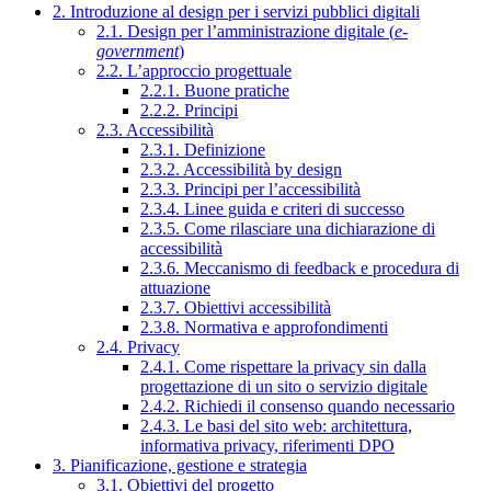
2. Introduzione al design per i servizi pubblici digitali
2.1. Design per l’amministrazione digitale (
e-
government
)
2.2. L’approccio progettuale
2.2.1. Buone pratiche
2.2.2. Principi
2.3. Accessibilità
2.3.1. Definizione
2.3.2. Accessibilità by design
2.3.3. Principi per l’accessibilità
2.3.4. Linee guida e criteri di successo
2.3.5. Come rilasciare una dichiarazione di
accessibilità
2.3.6. Meccanismo di feedback e procedura di
attuazione
2.3.7. Obiettivi accessibilità
2.3.8. Normativa e approfondimenti
2.4. Privacy
2.4.1. Come rispettare la privacy sin dalla
progettazione di un sito o servizio digitale
2.4.2. Richiedi il consenso quando necessario
2.4.3. Le basi del sito web: architettura,
informativa privacy, riferimenti DPO
3. Pianificazione, gestione e strategia
3.1. Obiettivi del progetto