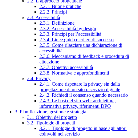
2.2. L’approccio progettuale
2.2.1. Buone pratiche
2.2.2. Principi
2.3. Accessibilità
2.3.1. Definizione
2.3.2. Accessibilità by design
2.3.3. Principi per l’accessibilità
2.3.4. Linee guida e criteri di successo
2.3.5. Come rilasciare una dichiarazione di
accessibilità
2.3.6. Meccanismo di feedback e procedura di
attuazione
2.3.7. Obiettivi accessibilità
2.3.8. Normativa e approfondimenti
2.4. Privacy
2.4.1. Come rispettare la privacy sin dalla
progettazione di un sito o servizio digitale
2.4.2. Richiedi il consenso quando necessario
2.4.3. Le basi del sito web: architettura,
informativa privacy, riferimenti DPO
3. Pianificazione, gestione e strategia
3.1. Obiettivi del progetto
3.2. Tipologie di progetti
3.2.1. Tipologie di progetto in base agli attori
coinvolti nel servizio