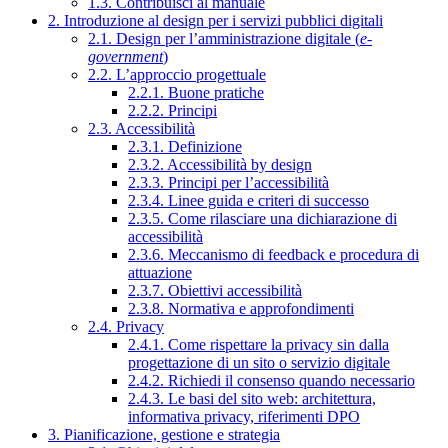
1.3. Contribuisci al manuale
2. Introduzione al design per i servizi pubblici digitali
2.1. Design per l’amministrazione digitale (
e-
government
)
2.2. L’approccio progettuale
2.2.1. Buone pratiche
2.2.2. Principi
2.3. Accessibilità
2.3.1. Definizione
2.3.2. Accessibilità by design
2.3.3. Principi per l’accessibilità
2.3.4. Linee guida e criteri di successo
2.3.5. Come rilasciare una dichiarazione di
accessibilità
2.3.6. Meccanismo di feedback e procedura di
attuazione
2.3.7. Obiettivi accessibilità
2.3.8. Normativa e approfondimenti
2.4. Privacy
2.4.1. Come rispettare la privacy sin dalla
progettazione di un sito o servizio digitale
2.4.2. Richiedi il consenso quando necessario
2.4.3. Le basi del sito web: architettura,
informativa privacy, riferimenti DPO
3. Pianificazione, gestione e strategia