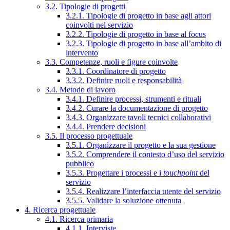
3.2. Tipologie di progetti
3.2.1. Tipologie di progetto in base agli attori
coinvolti nel servizio
3.2.2. Tipologie di progetto in base al focus
3.2.3. Tipologie di progetto in base all’ambito di
intervento
3.3. Competenze, ruoli e figure coinvolte
3.3.1. Coordinatore di progetto
3.3.2. Definire ruoli e responsabilità
3.4. Metodo di lavoro
3.4.1. Definire processi, strumenti e rituali
3.4.2. Curare la documentazione di progetto
3.4.3. Organizzare tavoli tecnici collaborativi
3.4.4. Prendere decisioni
3.5. Il processo progettuale
3.5.1. Organizzare il progetto e la sua gestione
3.5.2. Comprendere il contesto d’uso del servizio
pubblico
3.5.3. Progettare i processi e i
touchpoint
del
servizio
3.5.4. Realizzare l’interfaccia utente del servizio
3.5.5. Validare la soluzione ottenuta
4. Ricerca progettuale
4.1. Ricerca primaria
4.1.1. Interviste