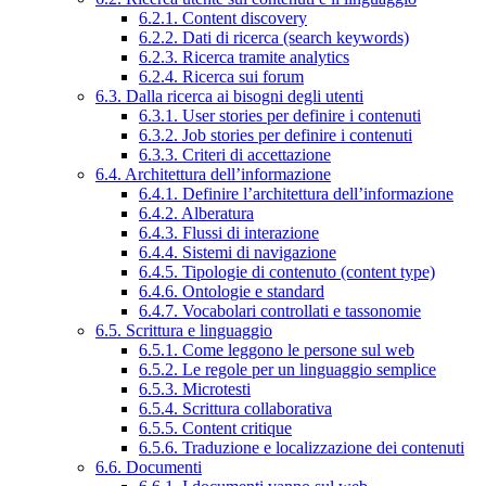
6.2.1. Content discovery
6.2.2. Dati di ricerca (search keywords)
6.2.3. Ricerca tramite analytics
6.2.4. Ricerca sui forum
6.3. Dalla ricerca ai bisogni degli utenti
6.3.1. User stories per definire i contenuti
6.3.2. Job stories per definire i contenuti
6.3.3. Criteri di accettazione
6.4. Architettura dell’informazione
6.4.1. Definire l’architettura dell’informazione
6.4.2. Alberatura
6.4.3. Flussi di interazione
6.4.4. Sistemi di navigazione
6.4.5. Tipologie di contenuto (content type)
6.4.6. Ontologie e standard
6.4.7. Vocabolari controllati e tassonomie
6.5. Scrittura e linguaggio
6.5.1. Come leggono le persone sul web
6.5.2. Le regole per un linguaggio semplice
6.5.3. Microtesti
6.5.4. Scrittura collaborativa
6.5.5. Content critique
6.5.6. Traduzione e localizzazione dei contenuti
6.6. Documenti