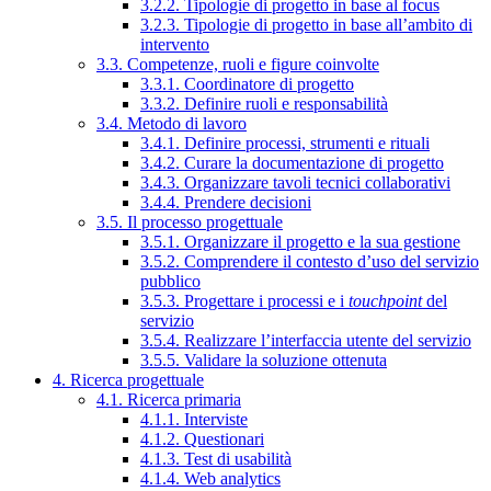
3.2.2. Tipologie di progetto in base al focus
3.2.3. Tipologie di progetto in base all’ambito di
intervento
3.3. Competenze, ruoli e figure coinvolte
3.3.1. Coordinatore di progetto
3.3.2. Definire ruoli e responsabilità
3.4. Metodo di lavoro
3.4.1. Definire processi, strumenti e rituali
3.4.2. Curare la documentazione di progetto
3.4.3. Organizzare tavoli tecnici collaborativi
3.4.4. Prendere decisioni
3.5. Il processo progettuale
3.5.1. Organizzare il progetto e la sua gestione
3.5.2. Comprendere il contesto d’uso del servizio
pubblico
3.5.3. Progettare i processi e i
touchpoint
del
servizio
3.5.4. Realizzare l’interfaccia utente del servizio
3.5.5. Validare la soluzione ottenuta
4. Ricerca progettuale
4.1. Ricerca primaria
4.1.1. Interviste
4.1.2. Questionari
4.1.3. Test di usabilità
4.1.4. Web analytics