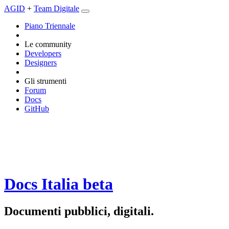
AGID
+
Team Digitale
Piano Triennale
Le community
Developers
Designers
Gli strumenti
Forum
Docs
GitHub
Docs Italia
beta
Documenti pubblici, digitali.