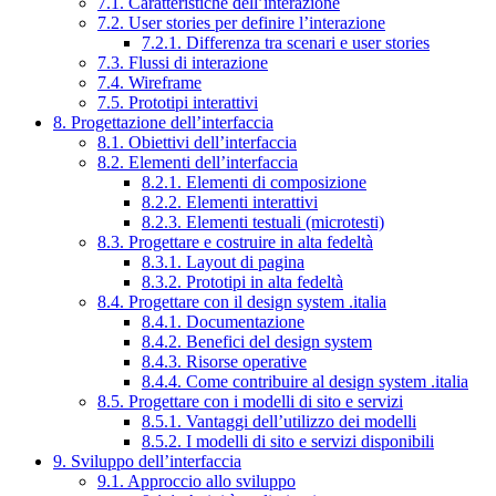
7.1. Caratteristiche dell’interazione
7.2. User stories per definire l’interazione
7.2.1. Differenza tra scenari e user stories
7.3. Flussi di interazione
7.4. Wireframe
7.5. Prototipi interattivi
8. Progettazione dell’interfaccia
8.1. Obiettivi dell’interfaccia
8.2. Elementi dell’interfaccia
8.2.1. Elementi di composizione
8.2.2. Elementi interattivi
8.2.3. Elementi testuali (microtesti)
8.3. Progettare e costruire in alta fedeltà
8.3.1. Layout di pagina
8.3.2. Prototipi in alta fedeltà
8.4. Progettare con il design system .italia
8.4.1. Documentazione
8.4.2. Benefici del design system
8.4.3. Risorse operative
8.4.4. Come contribuire al design system .italia
8.5. Progettare con i modelli di sito e servizi
8.5.1. Vantaggi dell’utilizzo dei modelli
8.5.2. I modelli di sito e servizi disponibili
9. Sviluppo dell’interfaccia
9.1. Approccio allo sviluppo