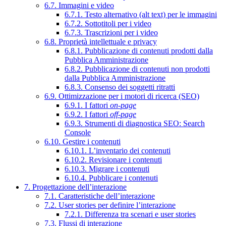
6.7. Immagini e video
6.7.1. Testo alternativo (alt text) per le immagini
6.7.2. Sottotitoli per i video
6.7.3. Trascrizioni per i video
6.8. Proprietà intellettuale e privacy
6.8.1. Pubblicazione di contenuti prodotti dalla
Pubblica Amministrazione
6.8.2. Pubblicazione di contenuti non prodotti
dalla Pubblica Amministrazione
6.8.3. Consenso dei soggetti ritratti
6.9. Ottimizzazione per i motori di ricerca (SEO)
6.9.1. I fattori
on-page
6.9.2. I fattori
off-page
6.9.3. Strumenti di diagnostica SEO: Search
Console
6.10. Gestire i contenuti
6.10.1. L’inventario dei contenuti
6.10.2. Revisionare i contenuti
6.10.3. Migrare i contenuti
6.10.4. Pubblicare i contenuti
7. Progettazione dell’interazione
7.1. Caratteristiche dell’interazione
7.2. User stories per definire l’interazione
7.2.1. Differenza tra scenari e user stories
7.3. Flussi di interazione