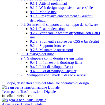
9.1.1. Attività preliminari
9.1.2. Web design responsivo e accessibile
9.1.3. Mobile first
9.1.4. Progressive enhancement e Graceful
degradation
9.2. Strumenti di supporto allo sviluppo del software
9.2.1. Feature detection
9.2.2. Verificare le feature disponibili con Can I
use
9.2.3. Strumenti e risorse per CSS e JavaScript
9.2.4. Supporto browser
9.2.5. Misurare le prestazioni
9.3. Catalogo del riuso
9.4. Sviluppare con il design system .italia
9.4.1. Il framework Bootstrap Italia
9.4.2. Il kit di sviluppo React
9.4.3. Il kit di sviluppo Angular
9.5. Sviluppare con i modelli di sito e servizi
1. Scopo, destinatari e uso del Manuale operativo di design
Team per la Trasformazione Digitale
in collaborazione con
Agenzia per l'Italia Digitale