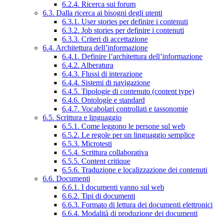
6.2.4. Ricerca sui forum
6.3. Dalla ricerca ai bisogni degli utenti
6.3.1. User stories per definire i contenuti
6.3.2. Job stories per definire i contenuti
6.3.3. Criteri di accettazione
6.4. Architettura dell’informazione
6.4.1. Definire l’architettura dell’informazione
6.4.2. Alberatura
6.4.3. Flussi di interazione
6.4.4. Sistemi di navigazione
6.4.5. Tipologie di contenuto (content type)
6.4.6. Ontologie e standard
6.4.7. Vocabolari controllati e tassonomie
6.5. Scrittura e linguaggio
6.5.1. Come leggono le persone sul web
6.5.2. Le regole per un linguaggio semplice
6.5.3. Microtesti
6.5.4. Scrittura collaborativa
6.5.5. Content critique
6.5.6. Traduzione e localizzazione dei contenuti
6.6. Documenti
6.6.1. I documenti vanno sul web
6.6.2. Tipi di documenti
6.6.3. Formato di lettura dei documenti elettronici
6.6.4. Modalità di produzione dei documenti