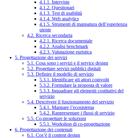
4.1.1. Interviste
4.1.2. Questionari
4.1.3. Test di usabilità
4.1.4. Web analytics
4.1.5. Strumenti di mappatura dell’esperienza
utente
4.2. Ricerca secondaria
4.2.1. Ricerca documentale
4.2.2. Analisi benchmark
4.2.3. Valutazione euristica
5. Progettazione dei servizi
5.1. Cosa sono i servizi e il service design
5.2. Progettare servizi pubblici digitali
5.3. Definire il modello di servizio
5.3.1. Identificare gli attori coinvolti
5.3.2. Formulare la proposta di valore
5.3.3. Inquadrare gli elementi costitutivi del
servizio
5.4. Descrivere il funzionamento del servizio
5.4.1. Mappare l’ecosistema
5.4.2. Rappresentare i flussi di servizio
5.5. Co-progettare le soluzioni
5.5.1. Workshop di co-progettazione
6. Progettazione dei contenuti
6.1. Cos’è il content design