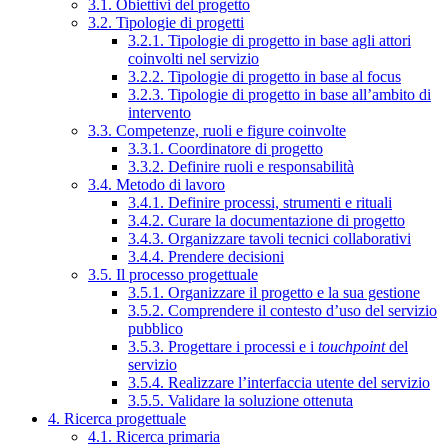
3.1. Obiettivi del progetto
3.2. Tipologie di progetti
3.2.1. Tipologie di progetto in base agli attori
coinvolti nel servizio
3.2.2. Tipologie di progetto in base al focus
3.2.3. Tipologie di progetto in base all’ambito di
intervento
3.3. Competenze, ruoli e figure coinvolte
3.3.1. Coordinatore di progetto
3.3.2. Definire ruoli e responsabilità
3.4. Metodo di lavoro
3.4.1. Definire processi, strumenti e rituali
3.4.2. Curare la documentazione di progetto
3.4.3. Organizzare tavoli tecnici collaborativi
3.4.4. Prendere decisioni
3.5. Il processo progettuale
3.5.1. Organizzare il progetto e la sua gestione
3.5.2. Comprendere il contesto d’uso del servizio
pubblico
3.5.3. Progettare i processi e i
touchpoint
del
servizio
3.5.4. Realizzare l’interfaccia utente del servizio
3.5.5. Validare la soluzione ottenuta
4. Ricerca progettuale
4.1. Ricerca primaria