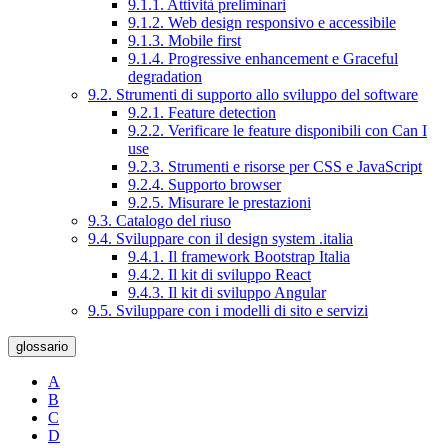
9.1.1. Attività preliminari
9.1.2. Web design responsivo e accessibile
9.1.3. Mobile first
9.1.4. Progressive enhancement e Graceful
degradation
9.2. Strumenti di supporto allo sviluppo del software
9.2.1. Feature detection
9.2.2. Verificare le feature disponibili con Can I
use
9.2.3. Strumenti e risorse per CSS e JavaScript
9.2.4. Supporto browser
9.2.5. Misurare le prestazioni
9.3. Catalogo del riuso
9.4. Sviluppare con il design system .italia
9.4.1. Il framework Bootstrap Italia
9.4.2. Il kit di sviluppo React
9.4.3. Il kit di sviluppo Angular
9.5. Sviluppare con i modelli di sito e servizi
glossario
A
B
C
D