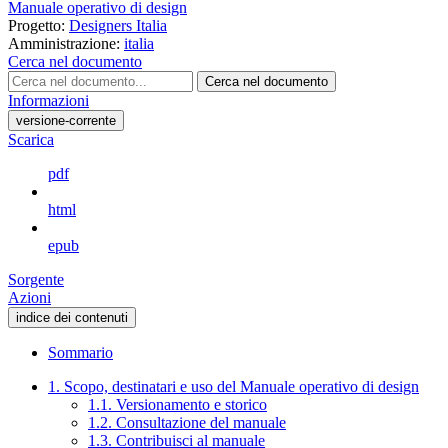
Manuale operativo di design
Progetto:
Designers Italia
Amministrazione:
italia
Cerca nel documento
Cerca nel documento
Informazioni
versione-corrente
Scarica
pdf
html
epub
Sorgente
Azioni
indice dei contenuti
Sommario
1. Scopo, destinatari e uso del Manuale operativo di design
1.1. Versionamento e storico
1.2. Consultazione del manuale
1.3. Contribuisci al manuale