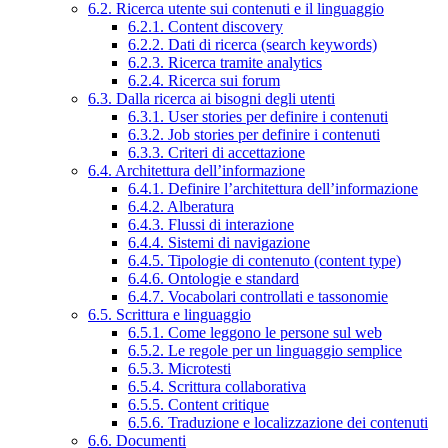
6.2. Ricerca utente sui contenuti e il linguaggio
6.2.1. Content discovery
6.2.2. Dati di ricerca (search keywords)
6.2.3. Ricerca tramite analytics
6.2.4. Ricerca sui forum
6.3. Dalla ricerca ai bisogni degli utenti
6.3.1. User stories per definire i contenuti
6.3.2. Job stories per definire i contenuti
6.3.3. Criteri di accettazione
6.4. Architettura dell’informazione
6.4.1. Definire l’architettura dell’informazione
6.4.2. Alberatura
6.4.3. Flussi di interazione
6.4.4. Sistemi di navigazione
6.4.5. Tipologie di contenuto (content type)
6.4.6. Ontologie e standard
6.4.7. Vocabolari controllati e tassonomie
6.5. Scrittura e linguaggio
6.5.1. Come leggono le persone sul web
6.5.2. Le regole per un linguaggio semplice
6.5.3. Microtesti
6.5.4. Scrittura collaborativa
6.5.5. Content critique
6.5.6. Traduzione e localizzazione dei contenuti
6.6. Documenti