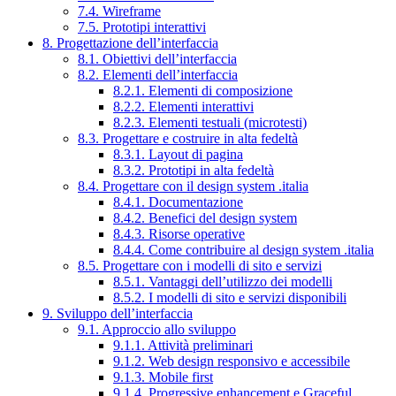
7.4. Wireframe
7.5. Prototipi interattivi
8. Progettazione dell’interfaccia
8.1. Obiettivi dell’interfaccia
8.2. Elementi dell’interfaccia
8.2.1. Elementi di composizione
8.2.2. Elementi interattivi
8.2.3. Elementi testuali (microtesti)
8.3. Progettare e costruire in alta fedeltà
8.3.1. Layout di pagina
8.3.2. Prototipi in alta fedeltà
8.4. Progettare con il design system .italia
8.4.1. Documentazione
8.4.2. Benefici del design system
8.4.3. Risorse operative
8.4.4. Come contribuire al design system .italia
8.5. Progettare con i modelli di sito e servizi
8.5.1. Vantaggi dell’utilizzo dei modelli
8.5.2. I modelli di sito e servizi disponibili
9. Sviluppo dell’interfaccia
9.1. Approccio allo sviluppo
9.1.1. Attività preliminari
9.1.2. Web design responsivo e accessibile
9.1.3. Mobile first
9.1.4. Progressive enhancement e Graceful