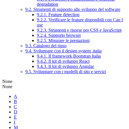
degradation
9.2. Strumenti di supporto allo sviluppo del software
9.2.1. Feature detection
9.2.2. Verificare le feature disponibili con Can I
use
9.2.3. Strumenti e risorse per CSS e JavaScript
9.2.4. Supporto browser
9.2.5. Misurare le prestazioni
9.3. Catalogo del riuso
9.4. Sviluppare con il design system .italia
9.4.1. Il framework Bootstrap Italia
9.4.2. Il kit di sviluppo React
9.4.3. Il kit di sviluppo Angular
9.5. Sviluppare con i modelli di sito e servizi
None
None
A
B
C
D
E
I
M