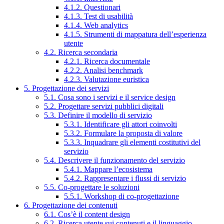
4.1.2. Questionari
4.1.3. Test di usabilità
4.1.4. Web analytics
4.1.5. Strumenti di mappatura dell’esperienza
utente
4.2. Ricerca secondaria
4.2.1. Ricerca documentale
4.2.2. Analisi benchmark
4.2.3. Valutazione euristica
5. Progettazione dei servizi
5.1. Cosa sono i servizi e il service design
5.2. Progettare servizi pubblici digitali
5.3. Definire il modello di servizio
5.3.1. Identificare gli attori coinvolti
5.3.2. Formulare la proposta di valore
5.3.3. Inquadrare gli elementi costitutivi del
servizio
5.4. Descrivere il funzionamento del servizio
5.4.1. Mappare l’ecosistema
5.4.2. Rappresentare i flussi di servizio
5.5. Co-progettare le soluzioni
5.5.1. Workshop di co-progettazione
6. Progettazione dei contenuti
6.1. Cos’è il content design
6.2. Ricerca utente sui contenuti e il linguaggio