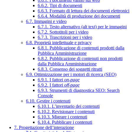
6.6.1. I documenti vanno sul web
6.6.2. Tipi di documenti
6.6.3. Formato di lettura dei documenti elettronici
6.6.4. Modalità di produzione dei documenti
6.7. Immagini e video
6.7.1. Testo alternativo (alt text) per le immagini
6.7.2. Sottotitoli per i video
6.7.3. Trascrizioni per i video
6.8. Proprietà intellettuale e privacy
6.8.1. Pubblicazione di contenuti prodotti dalla
Pubblica Amministrazione
6.8.2. Pubblicazione di contenuti non prodotti
dalla Pubblica Amministrazione
6.8.3. Consenso dei soggetti ritratti
6.9. Ottimizzazione per i motori di ricerca (SEO)
6.9.1. I fattori
on-page
6.9.2. I fattori
off-page
6.9.3. Strumenti di diagnostica SEO: Search
Console
6.10. Gestire i contenuti
6.10.1. L’inventario dei contenuti
6.10.2. Revisionare i contenuti
6.10.3. Migrare i contenuti
6.10.4. Pubblicare i contenuti
7. Progettazione dell’interazione