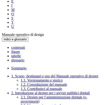
E
I
M
O
S
T
U
Manuale operativo di design
indici e glossario
contenuti
figure
tabelle
glossario
Sommario
1. Scopo, destinatari e uso del Manuale operativo di design
1.1. Versionamento e storico
1.2. Consultazione del manuale
1.3. Contribuisci al manuale
2. Introduzione al design per i servizi pubblici digitali
2.1. Design per l’amministrazione digitale (
e-
government
)