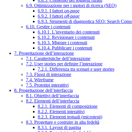
6.8.3. Consenso dei soggetti ritratti
6.9. Ottimizzazione per i motori di ricerca (SEO)
6.9.1. I fattori
on-page
6.9.2. I fattori
off-page
6.9.3. Strumenti di diagnostica SEO: Search Cons
6.10. Gestire i contenuti
6.10.1. L’inventario dei contenuti
6.10.2. Revisionare i contenuti
6.10.3. Migrare i contenuti
6.10.4. Pubblicare i contenuti
7. Progettazione dell’interazione
7.1. Caratteristiche dell’interazione
7.2. User stories per definire l’interazione
7.2.1. Differenza tra scenari e user stories
7.3. Flussi di interazione
7.4. Wireframe
7.5. Prototipi interattivi
8. Progettazione dell’interfaccia
8.1. Obiettivi dell’interfaccia
8.2. Elementi dell’interfaccia
8.2.1. Elementi di composizione
8.2.2. Elementi interattivi
8.2.3. Elementi testuali (microtesti)
8.3. Progettare e costruire in alta fedeltà
8.3.1. Layout di pagina