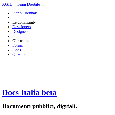
AGID
+
Team Digitale
Piano Triennale
Le community
Developers
Designers
Gli strumenti
Forum
Docs
GitHub
Docs Italia
beta
Documenti pubblici, digitali.