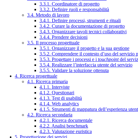
3.3.1. Coordinatore di progetto
3.3.2. Definire ruoli e responsabilità
3.4. Metodo di lavoro
3.4.1. Definire processi, strumenti e rituali
3.4.2. Curare la documentazione di progetto
3.4.3. Organizzare tavoli tecnici collaborativi
3.4.4. Prendere decisioni
3.5. Il processo progettuale
3.5.1. Organizzare il progetto e la sua gestione
3.5.2. Comprendere il contesto d’uso del servizio 
3.5.3. Progettare i processi e i
touchpoint
del servi
3.5.4. Realizzare l’interfaccia utente del servizio
3.5.5. Validare la soluzione ottenuta
4. Ricerca progettuale
4.1. Ricerca primaria
4.1.1. Interviste
4.1.2. Questionari
4.1.3. Test di usabilità
4.1.4. Web analytics
4.1.5. Strumenti di mappatura dell’esperienza uten
4.2. Ricerca secondaria
4.2.1. Ricerca documentale
4.2.2. Analisi benchmark
4.2.3. Valutazione euristica
5. Progettazione dei servizi