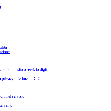
)
ilità
azione
ione di un sito o servizio digitale
va privacy, riferimenti DPO
olti nel servizio
ntervento