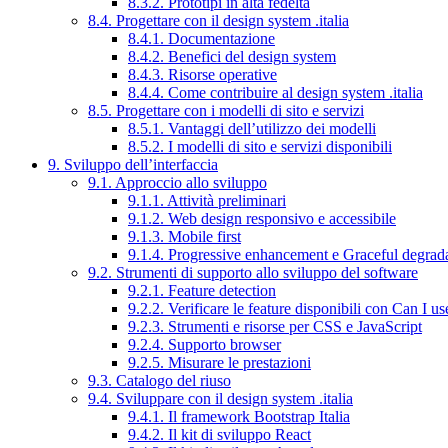
8.3.2. Prototipi in alta fedeltà
8.4. Progettare con il design system .italia
8.4.1. Documentazione
8.4.2. Benefici del design system
8.4.3. Risorse operative
8.4.4. Come contribuire al design system .italia
8.5. Progettare con i modelli di sito e servizi
8.5.1. Vantaggi dell’utilizzo dei modelli
8.5.2. I modelli di sito e servizi disponibili
9. Sviluppo dell’interfaccia
9.1. Approccio allo sviluppo
9.1.1. Attività preliminari
9.1.2. Web design responsivo e accessibile
9.1.3. Mobile first
9.1.4. Progressive enhancement e Graceful degrad
9.2. Strumenti di supporto allo sviluppo del software
9.2.1. Feature detection
9.2.2. Verificare le feature disponibili con Can I us
9.2.3. Strumenti e risorse per CSS e JavaScript
9.2.4. Supporto browser
9.2.5. Misurare le prestazioni
9.3. Catalogo del riuso
9.4. Sviluppare con il design system .italia
9.4.1. Il framework Bootstrap Italia
9.4.2. Il kit di sviluppo React