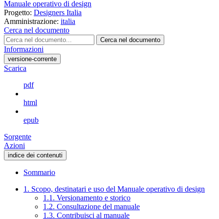
Manuale operativo di design
Progetto:
Designers Italia
Amministrazione:
italia
Cerca nel documento
Cerca nel documento
Informazioni
versione-corrente
Scarica
pdf
html
epub
Sorgente
Azioni
indice dei contenuti
Sommario
1. Scopo, destinatari e uso del Manuale operativo di design
1.1. Versionamento e storico
1.2. Consultazione del manuale
1.3. Contribuisci al manuale