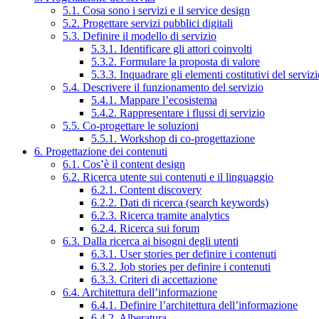
5.1. Cosa sono i servizi e il service design
5.2. Progettare servizi pubblici digitali
5.3. Definire il modello di servizio
5.3.1. Identificare gli attori coinvolti
5.3.2. Formulare la proposta di valore
5.3.3. Inquadrare gli elementi costitutivi del serviz
5.4. Descrivere il funzionamento del servizio
5.4.1. Mappare l’ecosistema
5.4.2. Rappresentare i flussi di servizio
5.5. Co-progettare le soluzioni
5.5.1. Workshop di co-progettazione
6. Progettazione dei contenuti
6.1. Cos’è il content design
6.2. Ricerca utente sui contenuti e il linguaggio
6.2.1. Content discovery
6.2.2. Dati di ricerca (search keywords)
6.2.3. Ricerca tramite analytics
6.2.4. Ricerca sui forum
6.3. Dalla ricerca ai bisogni degli utenti
6.3.1. User stories per definire i contenuti
6.3.2. Job stories per definire i contenuti
6.3.3. Criteri di accettazione
6.4. Architettura dell’informazione
6.4.1. Definire l’architettura dell’informazione
6.4.2. Alberatura