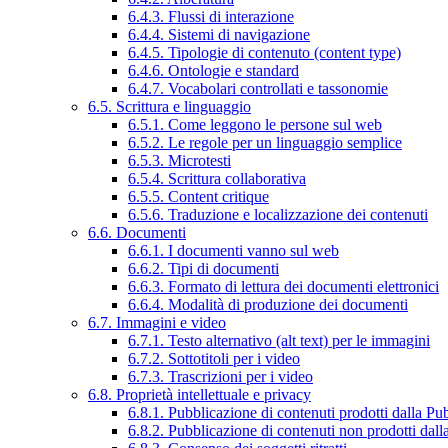
6.4.3. Flussi di interazione
6.4.4. Sistemi di navigazione
6.4.5. Tipologie di contenuto (content type)
6.4.6. Ontologie e standard
6.4.7. Vocabolari controllati e tassonomie
6.5. Scrittura e linguaggio
6.5.1. Come leggono le persone sul web
6.5.2. Le regole per un linguaggio semplice
6.5.3. Microtesti
6.5.4. Scrittura collaborativa
6.5.5. Content critique
6.5.6. Traduzione e localizzazione dei contenuti
6.6. Documenti
6.6.1. I documenti vanno sul web
6.6.2. Tipi di documenti
6.6.3. Formato di lettura dei documenti elettronici
6.6.4. Modalità di produzione dei documenti
6.7. Immagini e video
6.7.1. Testo alternativo (alt text) per le immagini
6.7.2. Sottotitoli per i video
6.7.3. Trascrizioni per i video
6.8. Proprietà intellettuale e privacy
6.8.1. Pubblicazione di contenuti prodotti dalla P
6.8.2. Pubblicazione di contenuti non prodotti dal