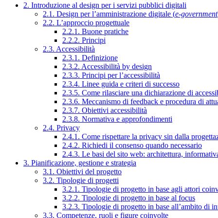
2. Introduzione al design per i servizi pubblici digitali
2.1. Design per l’amministrazione digitale (
e-government
2.2. L’approccio progettuale
2.2.1. Buone pratiche
2.2.2. Principi
2.3. Accessibilità
2.3.1. Definizione
2.3.2. Accessibilità by design
2.3.3. Principi per l’accessibilità
2.3.4. Linee guida e criteri di successo
2.3.5. Come rilasciare una dichiarazione di accessib
2.3.6. Meccanismo di feedback e procedura di attu
2.3.7. Obiettivi accessibilità
2.3.8. Normativa e approfondimenti
2.4. Privacy
2.4.1. Come rispettare la privacy sin dalla progettaz
2.4.2. Richiedi il consenso quando necessario
2.4.3. Le basi del sito web: architettura, informati
3. Pianificazione, gestione e strategia
3.1. Obiettivi del progetto
3.2. Tipologie di progetti
3.2.1. Tipologie di progetto in base agli attori coinv
3.2.2. Tipologie di progetto in base al focus
3.2.3. Tipologie di progetto in base all’ambito di i
3.3. Competenze, ruoli e figure coinvolte