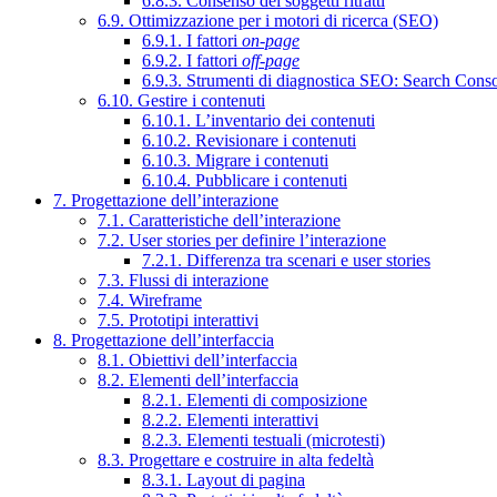
6.8.3. Consenso dei soggetti ritratti
6.9. Ottimizzazione per i motori di ricerca (SEO)
6.9.1. I fattori
on-page
6.9.2. I fattori
off-page
6.9.3. Strumenti di diagnostica SEO: Search Cons
6.10. Gestire i contenuti
6.10.1. L’inventario dei contenuti
6.10.2. Revisionare i contenuti
6.10.3. Migrare i contenuti
6.10.4. Pubblicare i contenuti
7. Progettazione dell’interazione
7.1. Caratteristiche dell’interazione
7.2. User stories per definire l’interazione
7.2.1. Differenza tra scenari e user stories
7.3. Flussi di interazione
7.4. Wireframe
7.5. Prototipi interattivi
8. Progettazione dell’interfaccia
8.1. Obiettivi dell’interfaccia
8.2. Elementi dell’interfaccia
8.2.1. Elementi di composizione
8.2.2. Elementi interattivi
8.2.3. Elementi testuali (microtesti)
8.3. Progettare e costruire in alta fedeltà
8.3.1. Layout di pagina