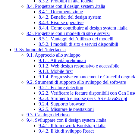
8.3.2. Prototipi in alta fedeltà
8.4. Progettare con il design system .italia
8.4.1. Documentazione
8.4.2. Benefici del design system
8.4.3. Risorse operative
8.4.4. Come contribuire al design system .italia
8.5. Progettare con i modelli di sito e servizi
8.5.1. Vantaggi dell’utilizzo dei modelli
8.5.2. I modelli di sito e servizi disponibili
9. Sviluppo dell’interfaccia
9.1. Approccio allo sviluppo
9.1.1. Attività preliminari
9.1.2. Web design responsivo e accessibile
9.1.3. Mobile first
9.1.4. Progressive enhancement e Graceful degrad
9.2. Strumenti di supporto allo sviluppo del software
9.2.1. Feature detection
9.2.2. Verificare le feature disponibili con Can I us
9.2.3. Strumenti e risorse per CSS e JavaScript
9.2.4. Supporto browser
9.2.5. Misurare le prestazioni
9.3. Catalogo del riuso
9.4. Sviluppare con il design system .italia
9.4.1. Il framework Bootstrap Italia
9.4.2. Il kit di sviluppo React