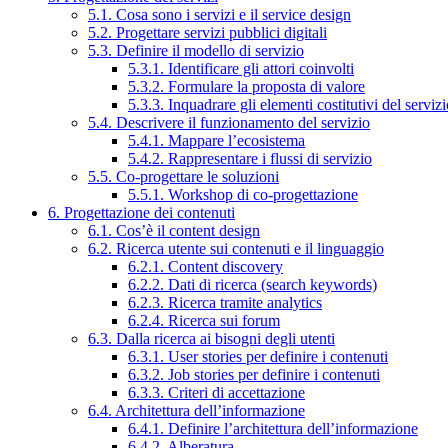
5.1. Cosa sono i servizi e il service design
5.2. Progettare servizi pubblici digitali
5.3. Definire il modello di servizio
5.3.1. Identificare gli attori coinvolti
5.3.2. Formulare la proposta di valore
5.3.3. Inquadrare gli elementi costitutivi del serviz
5.4. Descrivere il funzionamento del servizio
5.4.1. Mappare l’ecosistema
5.4.2. Rappresentare i flussi di servizio
5.5. Co-progettare le soluzioni
5.5.1. Workshop di co-progettazione
6. Progettazione dei contenuti
6.1. Cos’è il content design
6.2. Ricerca utente sui contenuti e il linguaggio
6.2.1. Content discovery
6.2.2. Dati di ricerca (search keywords)
6.2.3. Ricerca tramite analytics
6.2.4. Ricerca sui forum
6.3. Dalla ricerca ai bisogni degli utenti
6.3.1. User stories per definire i contenuti
6.3.2. Job stories per definire i contenuti
6.3.3. Criteri di accettazione
6.4. Architettura dell’informazione
6.4.1. Definire l’architettura dell’informazione
6.4.2. Alberatura