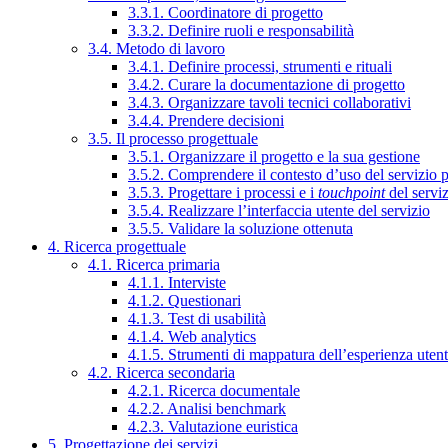
3.3.1. Coordinatore di progetto
3.3.2. Definire ruoli e responsabilità
3.4. Metodo di lavoro
3.4.1. Definire processi, strumenti e rituali
3.4.2. Curare la documentazione di progetto
3.4.3. Organizzare tavoli tecnici collaborativi
3.4.4. Prendere decisioni
3.5. Il processo progettuale
3.5.1. Organizzare il progetto e la sua gestione
3.5.2. Comprendere il contesto d’uso del servizio 
3.5.3. Progettare i processi e i
touchpoint
del servi
3.5.4. Realizzare l’interfaccia utente del servizio
3.5.5. Validare la soluzione ottenuta
4. Ricerca progettuale
4.1. Ricerca primaria
4.1.1. Interviste
4.1.2. Questionari
4.1.3. Test di usabilità
4.1.4. Web analytics
4.1.5. Strumenti di mappatura dell’esperienza uten
4.2. Ricerca secondaria
4.2.1. Ricerca documentale
4.2.2. Analisi benchmark
4.2.3. Valutazione euristica
5. Progettazione dei servizi