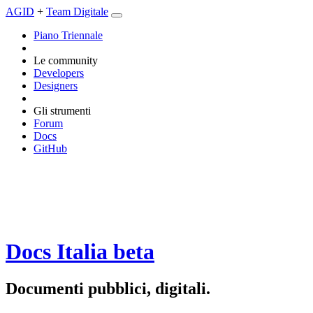
AGID
+
Team Digitale
Piano Triennale
Le community
Developers
Designers
Gli strumenti
Forum
Docs
GitHub
Docs Italia
beta
Documenti pubblici, digitali.