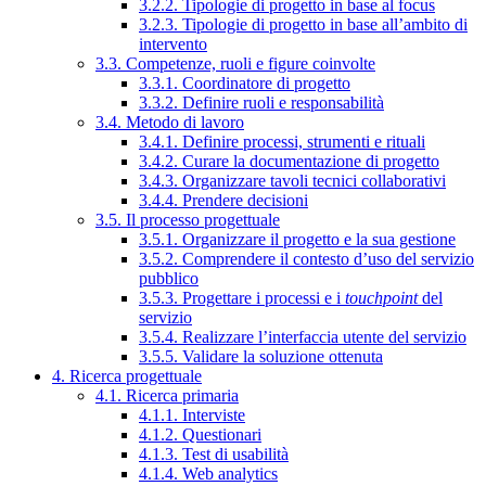
3.2.2. Tipologie di progetto in base al focus
3.2.3. Tipologie di progetto in base all’ambito di
intervento
3.3. Competenze, ruoli e figure coinvolte
3.3.1. Coordinatore di progetto
3.3.2. Definire ruoli e responsabilità
3.4. Metodo di lavoro
3.4.1. Definire processi, strumenti e rituali
3.4.2. Curare la documentazione di progetto
3.4.3. Organizzare tavoli tecnici collaborativi
3.4.4. Prendere decisioni
3.5. Il processo progettuale
3.5.1. Organizzare il progetto e la sua gestione
3.5.2. Comprendere il contesto d’uso del servizio
pubblico
3.5.3. Progettare i processi e i
touchpoint
del
servizio
3.5.4. Realizzare l’interfaccia utente del servizio
3.5.5. Validare la soluzione ottenuta
4. Ricerca progettuale
4.1. Ricerca primaria
4.1.1. Interviste
4.1.2. Questionari
4.1.3. Test di usabilità
4.1.4. Web analytics