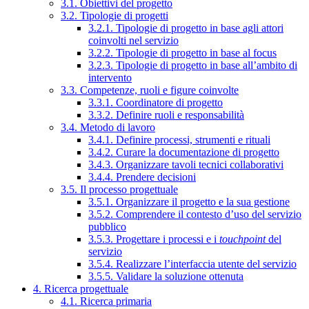
3.1. Obiettivi del progetto
3.2. Tipologie di progetti
3.2.1. Tipologie di progetto in base agli attori
coinvolti nel servizio
3.2.2. Tipologie di progetto in base al focus
3.2.3. Tipologie di progetto in base all’ambito di
intervento
3.3. Competenze, ruoli e figure coinvolte
3.3.1. Coordinatore di progetto
3.3.2. Definire ruoli e responsabilità
3.4. Metodo di lavoro
3.4.1. Definire processi, strumenti e rituali
3.4.2. Curare la documentazione di progetto
3.4.3. Organizzare tavoli tecnici collaborativi
3.4.4. Prendere decisioni
3.5. Il processo progettuale
3.5.1. Organizzare il progetto e la sua gestione
3.5.2. Comprendere il contesto d’uso del servizio
pubblico
3.5.3. Progettare i processi e i
touchpoint
del
servizio
3.5.4. Realizzare l’interfaccia utente del servizio
3.5.5. Validare la soluzione ottenuta
4. Ricerca progettuale
4.1. Ricerca primaria