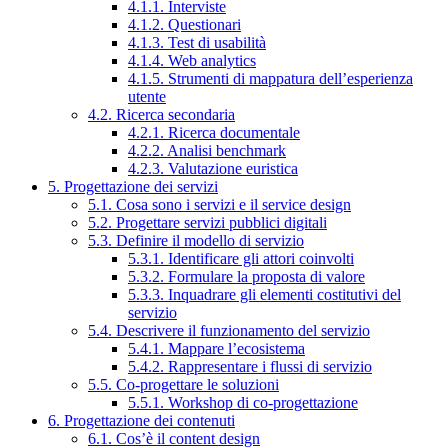
4.1.1. Interviste
4.1.2. Questionari
4.1.3. Test di usabilità
4.1.4. Web analytics
4.1.5. Strumenti di mappatura dell’esperienza
utente
4.2. Ricerca secondaria
4.2.1. Ricerca documentale
4.2.2. Analisi benchmark
4.2.3. Valutazione euristica
5. Progettazione dei servizi
5.1. Cosa sono i servizi e il service design
5.2. Progettare servizi pubblici digitali
5.3. Definire il modello di servizio
5.3.1. Identificare gli attori coinvolti
5.3.2. Formulare la proposta di valore
5.3.3. Inquadrare gli elementi costitutivi del
servizio
5.4. Descrivere il funzionamento del servizio
5.4.1. Mappare l’ecosistema
5.4.2. Rappresentare i flussi di servizio
5.5. Co-progettare le soluzioni
5.5.1. Workshop di co-progettazione
6. Progettazione dei contenuti
6.1. Cos’è il content design