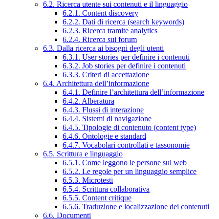
6.2. Ricerca utente sui contenuti e il linguaggio
6.2.1. Content discovery
6.2.2. Dati di ricerca (search keywords)
6.2.3. Ricerca tramite analytics
6.2.4. Ricerca sui forum
6.3. Dalla ricerca ai bisogni degli utenti
6.3.1. User stories per definire i contenuti
6.3.2. Job stories per definire i contenuti
6.3.3. Criteri di accettazione
6.4. Architettura dell’informazione
6.4.1. Definire l’architettura dell’informazione
6.4.2. Alberatura
6.4.3. Flussi di interazione
6.4.4. Sistemi di navigazione
6.4.5. Tipologie di contenuto (content type)
6.4.6. Ontologie e standard
6.4.7. Vocabolari controllati e tassonomie
6.5. Scrittura e linguaggio
6.5.1. Come leggono le persone sul web
6.5.2. Le regole per un linguaggio semplice
6.5.3. Microtesti
6.5.4. Scrittura collaborativa
6.5.5. Content critique
6.5.6. Traduzione e localizzazione dei contenuti
6.6. Documenti