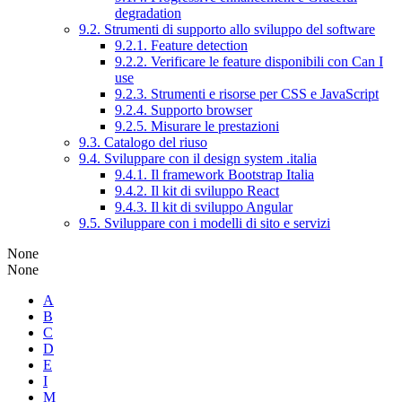
degradation
9.2. Strumenti di supporto allo sviluppo del software
9.2.1. Feature detection
9.2.2. Verificare le feature disponibili con Can I
use
9.2.3. Strumenti e risorse per CSS e JavaScript
9.2.4. Supporto browser
9.2.5. Misurare le prestazioni
9.3. Catalogo del riuso
9.4. Sviluppare con il design system .italia
9.4.1. Il framework Bootstrap Italia
9.4.2. Il kit di sviluppo React
9.4.3. Il kit di sviluppo Angular
9.5. Sviluppare con i modelli di sito e servizi
None
None
A
B
C
D
E
I
M