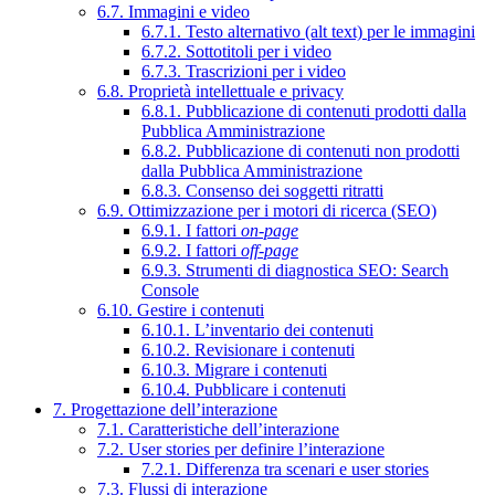
6.7. Immagini e video
6.7.1. Testo alternativo (alt text) per le immagini
6.7.2. Sottotitoli per i video
6.7.3. Trascrizioni per i video
6.8. Proprietà intellettuale e privacy
6.8.1. Pubblicazione di contenuti prodotti dalla
Pubblica Amministrazione
6.8.2. Pubblicazione di contenuti non prodotti
dalla Pubblica Amministrazione
6.8.3. Consenso dei soggetti ritratti
6.9. Ottimizzazione per i motori di ricerca (SEO)
6.9.1. I fattori
on-page
6.9.2. I fattori
off-page
6.9.3. Strumenti di diagnostica SEO: Search
Console
6.10. Gestire i contenuti
6.10.1. L’inventario dei contenuti
6.10.2. Revisionare i contenuti
6.10.3. Migrare i contenuti
6.10.4. Pubblicare i contenuti
7. Progettazione dell’interazione
7.1. Caratteristiche dell’interazione
7.2. User stories per definire l’interazione
7.2.1. Differenza tra scenari e user stories
7.3. Flussi di interazione