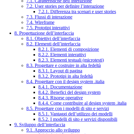
7.1. Caratteristiche dell’interazione
7.2. User stories per definire l’interazione
7.2.1. Differenza tra scenari e user stories
7.3. Flussi di interazione
7.4. Wireframe
7.5. Prototipi interattivi
8. Progettazione dell’interfaccia
8.1. Obiettivi dell’interfaccia
8.2. Elementi dell’interfaccia
8.2.1. Elementi di composizione
8.2.2. Elementi interattivi
8.2.3. Elementi testuali (microtesti)
8.3. Progettare e costruire in alta fedeltà
8.3.1. Layout di pagina
8.3.2. Prototipi in alta fedeltà
8.4. Progettare con il design system .italia
8.4.1. Documentazione
8.4.2. Benefici del design system
8.4.3. Risorse operative
8.4.4. Come contribuire al design system .italia
8.5. Progettare con i modelli di sito e servizi
8.5.1. Vantaggi dell’utilizzo dei modelli
8.5.2. I modelli di sito e servizi disponibili
9. Sviluppo dell’interfaccia
9.1. Approccio allo sviluppo