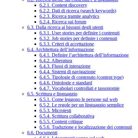
6.2.1. Content discovery
6.2.2. Dati di ricerca (search keywords)
6.2.3. Ricerca tramite analytics
6.2.4. Ricerca sui forum
6.3. Dalla ricerca ai bisogni degli utenti
6.3.1. User stories per definire i contenuti
6.3.2. Job stories per definire i contenuti
6.3.3. Criteri di accettazione
6.4. Architettura dell’informazione
6.4.1. Definire l’architettura dell’informazione
6.4.2. Alberatura
6.4.3. Flussi di interazione
6.4.4. Sistemi di navigazione
6.4.5. Tipologie di contenuto (content type)
6.4.6. Ontologie e standard
6.4.7. Vocabolari controllati e tassonomie
6.5. Scrittura e linguaggio
6.5.1. Come leggono le persone sul web
6.5.2. Le regole per un linguaggio semplice
6.5.3. Microtesti
6.5.4. Scrittura collaborativa
6.5.5. Content critique
6.5.6. Traduzione e localizzazione dei contenuti
6.6. Documenti