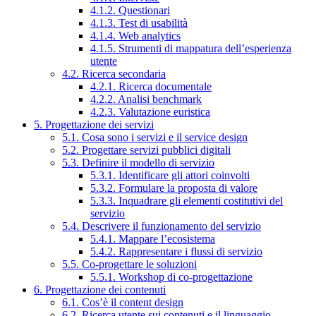
4.1.2. Questionari
4.1.3. Test di usabilità
4.1.4. Web analytics
4.1.5. Strumenti di mappatura dell’esperienza
utente
4.2. Ricerca secondaria
4.2.1. Ricerca documentale
4.2.2. Analisi benchmark
4.2.3. Valutazione euristica
5. Progettazione dei servizi
5.1. Cosa sono i servizi e il service design
5.2. Progettare servizi pubblici digitali
5.3. Definire il modello di servizio
5.3.1. Identificare gli attori coinvolti
5.3.2. Formulare la proposta di valore
5.3.3. Inquadrare gli elementi costitutivi del
servizio
5.4. Descrivere il funzionamento del servizio
5.4.1. Mappare l’ecosistema
5.4.2. Rappresentare i flussi di servizio
5.5. Co-progettare le soluzioni
5.5.1. Workshop di co-progettazione
6. Progettazione dei contenuti
6.1. Cos’è il content design
6.2. Ricerca utente sui contenuti e il linguaggio