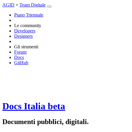
AGID
+
Team Digitale
Piano Triennale
Le community
Developers
Designers
Gli strumenti
Forum
Docs
GitHub
Docs Italia
beta
Documenti pubblici, digitali.