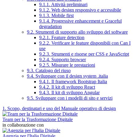
9.1.1. Attività preliminari
9.1.2. Web design responsivo e accessibile
9.1.3. Mobile first
9.1.4. Progressive enhancement e Graceful
degradation
9.2. Strumenti di supporto allo sviluppo del software
9.2.1. Feature detection
9.2.2. Verificare le feature disponibili con Can I
use
9.2.3. Strumenti e risorse per CSS e JavaScript
9.2.4. Supporto browser
9.2.5. Misurare le prestazioni
9.3. Catalogo del riuso
9.4. Sviluppare con il design system .italia
9.4.1. Il framework Bootstrap Italia
9.4.2. Il kit di sviluppo React
9.4.3. Il kit di sviluppo Angular
9.5. Sviluppare con i modelli di sito e servizi
1. Scopo, destinatari e uso del Manuale operativo di design
Team per la Trasformazione Digitale
in collaborazione con
Agenzia per l'Italia Digitale