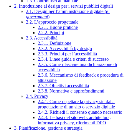
1.3. Contribuisci al manuale
2. Introduzione al design per i servizi pubblici digitali
2.1. Design per l’amministrazione digitale (
e-
government
)
2.2. L’approccio progettuale
2.2.1. Buone pratiche
2.2.2. Principi
2.3. Accessibilità
2.3.1. Definizione
2.3.2. Accessibilità by design
2.3.3. Principi per l’accessibilità
2.3.4. Linee guida e criteri di successo
2.3.5. Come rilasciare una dichiarazione di
accessibilità
2.3.6. Meccanismo di feedback e procedura di
attuazione
2.3.7. Obiettivi accessibilità
2.3.8. Normativa e approfondimenti
2.4. Privacy
2.4.1. Come rispettare la privacy sin dalla
progettazione di un sito o servizio digitale
2.4.2. Richiedi il consenso quando necessario
2.4.3. Le basi del sito web: architettura,
informativa privacy, riferimenti DPO
3. Pianificazione, gestione e strategia