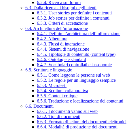
6.2.4. Ricerca sui forum
6.3. Dalla ricerca ai bisogni degli utenti
6.3.1. User stories per definire i contenuti
6.3.2. Job stories per definire i contenuti
6.3.3. Criteri di accettazione
6.4. Architettura dell’informazione
6.4.1. Definire l’architettura dell’informazione
6.4.2. Alberatura
6.4.3. Flussi di interazione
6.4.4. Sistemi di navigazione
6.4.5. Tipologie di contenuto (content type)
6.4.6. Ontologie e standard
6.4.7. Vocabolari controllati e tassonomie
6.5. Scrittura e linguaggio
6.5.1. Come leggono le persone sul web
6.5.2. Le regole per un linguaggio semplice
6.5.3. Microtesti
6.5.4. Scrittura collaborativa
6.5.5. Content critique
6.5.6. Traduzione e localizzazione dei contenuti
6.6. Documenti
6.6.1. I documenti vanno sul web
6.6.2. Tipi di documenti
6.6.3. Formato di lettura dei documenti elettronici
6.6.4. Modalità di produzione dei documenti