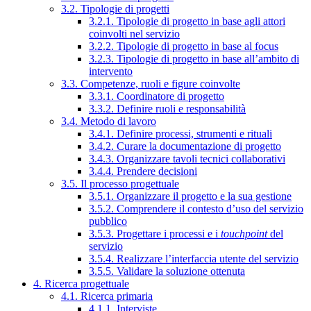
3.2. Tipologie di progetti
3.2.1. Tipologie di progetto in base agli attori
coinvolti nel servizio
3.2.2. Tipologie di progetto in base al focus
3.2.3. Tipologie di progetto in base all’ambito di
intervento
3.3. Competenze, ruoli e figure coinvolte
3.3.1. Coordinatore di progetto
3.3.2. Definire ruoli e responsabilità
3.4. Metodo di lavoro
3.4.1. Definire processi, strumenti e rituali
3.4.2. Curare la documentazione di progetto
3.4.3. Organizzare tavoli tecnici collaborativi
3.4.4. Prendere decisioni
3.5. Il processo progettuale
3.5.1. Organizzare il progetto e la sua gestione
3.5.2. Comprendere il contesto d’uso del servizio
pubblico
3.5.3. Progettare i processi e i
touchpoint
del
servizio
3.5.4. Realizzare l’interfaccia utente del servizio
3.5.5. Validare la soluzione ottenuta
4. Ricerca progettuale
4.1. Ricerca primaria
4.1.1. Interviste