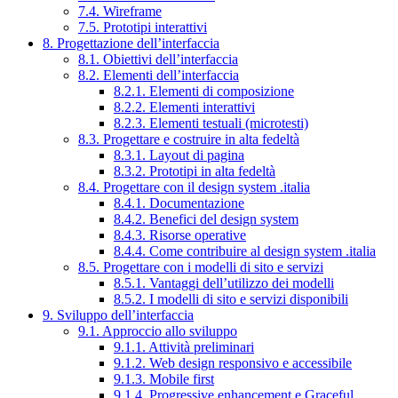
7.4. Wireframe
7.5. Prototipi interattivi
8. Progettazione dell’interfaccia
8.1. Obiettivi dell’interfaccia
8.2. Elementi dell’interfaccia
8.2.1. Elementi di composizione
8.2.2. Elementi interattivi
8.2.3. Elementi testuali (microtesti)
8.3. Progettare e costruire in alta fedeltà
8.3.1. Layout di pagina
8.3.2. Prototipi in alta fedeltà
8.4. Progettare con il design system .italia
8.4.1. Documentazione
8.4.2. Benefici del design system
8.4.3. Risorse operative
8.4.4. Come contribuire al design system .italia
8.5. Progettare con i modelli di sito e servizi
8.5.1. Vantaggi dell’utilizzo dei modelli
8.5.2. I modelli di sito e servizi disponibili
9. Sviluppo dell’interfaccia
9.1. Approccio allo sviluppo
9.1.1. Attività preliminari
9.1.2. Web design responsivo e accessibile
9.1.3. Mobile first
9.1.4. Progressive enhancement e Graceful