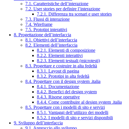
7.1. Caratteristiche dell’interazione
7.2. User stories per definire l’interazione
7.2.1. Differenza tra scenari e user stories
7.3. Flussi di interazione
7.4. Wireframe
7.5. Prototipi interattivi
8. Progettazione dell’interfaccia
8.1. Obiettivi dell’interfaccia
8.2. Elementi dell’interfaccia
8.2.1. Elementi di composizione
8.2.2. Elementi interattivi
8.2.3. Elementi testuali (microtesti)
8.3. Progettare e costruire in alta fedeltà
8.3.1. Layout di pagina
8.3.2. Prototipi in alta fedeltà
8.4. Progettare con il design system .italia
8.4.1. Documentazione
8.4.2. Benefici del design system
8.4.3. Risorse operative
8.4.4. Come contribuire al design system .italia
8.5. Progettare con i modelli di sito e servizi
8.5.1. Vantaggi dell’utilizzo dei modelli
8.5.2. I modelli di sito e servizi disponibili
9. Sviluppo dell’interfaccia
9.1. Approccio allo sviluppo