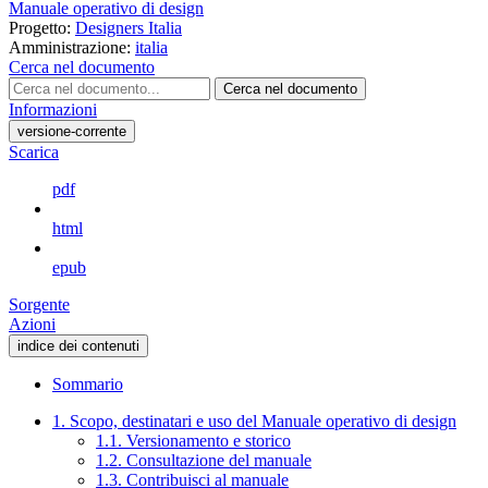
Manuale operativo di design
Progetto:
Designers Italia
Amministrazione:
italia
Cerca nel documento
Cerca nel documento
Informazioni
versione-corrente
Scarica
pdf
html
epub
Sorgente
Azioni
indice dei contenuti
Sommario
1. Scopo, destinatari e uso del Manuale operativo di design
1.1. Versionamento e storico
1.2. Consultazione del manuale
1.3. Contribuisci al manuale