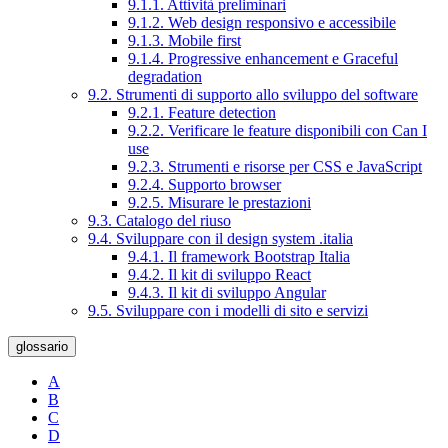
9.1.1. Attività preliminari
9.1.2. Web design responsivo e accessibile
9.1.3. Mobile first
9.1.4. Progressive enhancement e Graceful
degradation
9.2. Strumenti di supporto allo sviluppo del software
9.2.1. Feature detection
9.2.2. Verificare le feature disponibili con Can I
use
9.2.3. Strumenti e risorse per CSS e JavaScript
9.2.4. Supporto browser
9.2.5. Misurare le prestazioni
9.3. Catalogo del riuso
9.4. Sviluppare con il design system .italia
9.4.1. Il framework Bootstrap Italia
9.4.2. Il kit di sviluppo React
9.4.3. Il kit di sviluppo Angular
9.5. Sviluppare con i modelli di sito e servizi
glossario
A
B
C
D