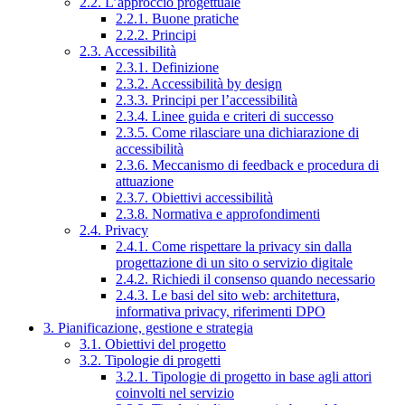
2.2. L’approccio progettuale
2.2.1. Buone pratiche
2.2.2. Principi
2.3. Accessibilità
2.3.1. Definizione
2.3.2. Accessibilità by design
2.3.3. Principi per l’accessibilità
2.3.4. Linee guida e criteri di successo
2.3.5. Come rilasciare una dichiarazione di
accessibilità
2.3.6. Meccanismo di feedback e procedura di
attuazione
2.3.7. Obiettivi accessibilità
2.3.8. Normativa e approfondimenti
2.4. Privacy
2.4.1. Come rispettare la privacy sin dalla
progettazione di un sito o servizio digitale
2.4.2. Richiedi il consenso quando necessario
2.4.3. Le basi del sito web: architettura,
informativa privacy, riferimenti DPO
3. Pianificazione, gestione e strategia
3.1. Obiettivi del progetto
3.2. Tipologie di progetti
3.2.1. Tipologie di progetto in base agli attori
coinvolti nel servizio