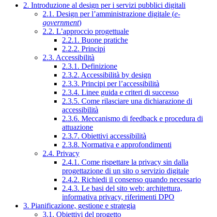
2. Introduzione al design per i servizi pubblici digitali
2.1. Design per l’amministrazione digitale (
e-
government
)
2.2. L’approccio progettuale
2.2.1. Buone pratiche
2.2.2. Principi
2.3. Accessibilità
2.3.1. Definizione
2.3.2. Accessibilità by design
2.3.3. Principi per l’accessibilità
2.3.4. Linee guida e criteri di successo
2.3.5. Come rilasciare una dichiarazione di
accessibilità
2.3.6. Meccanismo di feedback e procedura di
attuazione
2.3.7. Obiettivi accessibilità
2.3.8. Normativa e approfondimenti
2.4. Privacy
2.4.1. Come rispettare la privacy sin dalla
progettazione di un sito o servizio digitale
2.4.2. Richiedi il consenso quando necessario
2.4.3. Le basi del sito web: architettura,
informativa privacy, riferimenti DPO
3. Pianificazione, gestione e strategia
3.1. Obiettivi del progetto