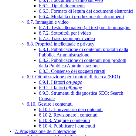
6.6.1. I documenti vanno sul web
6.6.2. Tipi di documenti
6.6.3. Formato di lettura dei documenti elettronici
6.6.4. Modalità di produzione dei documenti
6.7. Immagini e video
6.7.1. Testo alternativo (alt text) per le immagini
6.7.2. Sottotitoli per i video
6.7.3. Trascrizioni per i video
6.8. Proprietà intellettuale e privacy
6.8.1. Pubblicazione di contenuti prodotti dalla
Pubblica Amministrazione
6.8.2. Pubblicazione di contenuti non prodotti
dalla Pubblica Amministrazione
6.8.3. Consenso dei soggetti ritratti
6.9. Ottimizzazione per i motori di ricerca (SEO)
6.9.1. I fattori
on-page
6.9.2. I fattori
off-page
6.9.3. Strumenti di diagnostica SEO: Search
Console
6.10. Gestire i contenuti
6.10.1. L’inventario dei contenuti
6.10.2. Revisionare i contenuti
6.10.3. Migrare i contenuti
6.10.4. Pubblicare i contenuti
7. Progettazione dell’interazione