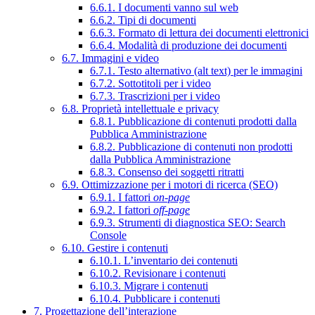
6.6.1. I documenti vanno sul web
6.6.2. Tipi di documenti
6.6.3. Formato di lettura dei documenti elettronici
6.6.4. Modalità di produzione dei documenti
6.7. Immagini e video
6.7.1. Testo alternativo (alt text) per le immagini
6.7.2. Sottotitoli per i video
6.7.3. Trascrizioni per i video
6.8. Proprietà intellettuale e privacy
6.8.1. Pubblicazione di contenuti prodotti dalla
Pubblica Amministrazione
6.8.2. Pubblicazione di contenuti non prodotti
dalla Pubblica Amministrazione
6.8.3. Consenso dei soggetti ritratti
6.9. Ottimizzazione per i motori di ricerca (SEO)
6.9.1. I fattori
on-page
6.9.2. I fattori
off-page
6.9.3. Strumenti di diagnostica SEO: Search
Console
6.10. Gestire i contenuti
6.10.1. L’inventario dei contenuti
6.10.2. Revisionare i contenuti
6.10.3. Migrare i contenuti
6.10.4. Pubblicare i contenuti
7. Progettazione dell’interazione