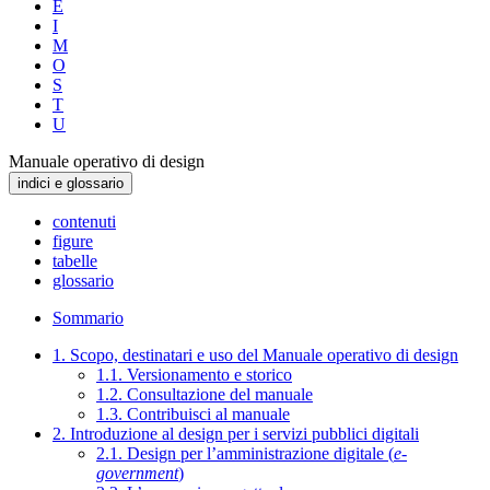
E
I
M
O
S
T
U
Manuale operativo di design
indici e glossario
contenuti
figure
tabelle
glossario
Sommario
1. Scopo, destinatari e uso del Manuale operativo di design
1.1. Versionamento e storico
1.2. Consultazione del manuale
1.3. Contribuisci al manuale
2. Introduzione al design per i servizi pubblici digitali
2.1. Design per l’amministrazione digitale (
e-
government
)