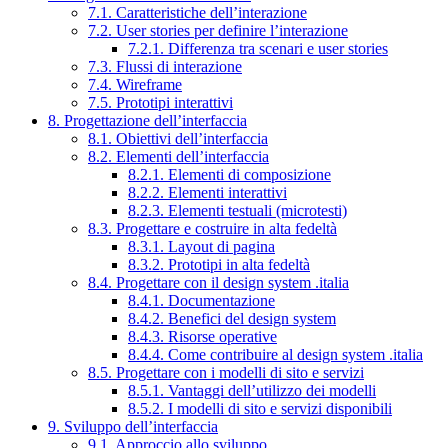
7.1. Caratteristiche dell’interazione
7.2. User stories per definire l’interazione
7.2.1. Differenza tra scenari e user stories
7.3. Flussi di interazione
7.4. Wireframe
7.5. Prototipi interattivi
8. Progettazione dell’interfaccia
8.1. Obiettivi dell’interfaccia
8.2. Elementi dell’interfaccia
8.2.1. Elementi di composizione
8.2.2. Elementi interattivi
8.2.3. Elementi testuali (microtesti)
8.3. Progettare e costruire in alta fedeltà
8.3.1. Layout di pagina
8.3.2. Prototipi in alta fedeltà
8.4. Progettare con il design system .italia
8.4.1. Documentazione
8.4.2. Benefici del design system
8.4.3. Risorse operative
8.4.4. Come contribuire al design system .italia
8.5. Progettare con i modelli di sito e servizi
8.5.1. Vantaggi dell’utilizzo dei modelli
8.5.2. I modelli di sito e servizi disponibili
9. Sviluppo dell’interfaccia
9.1. Approccio allo sviluppo