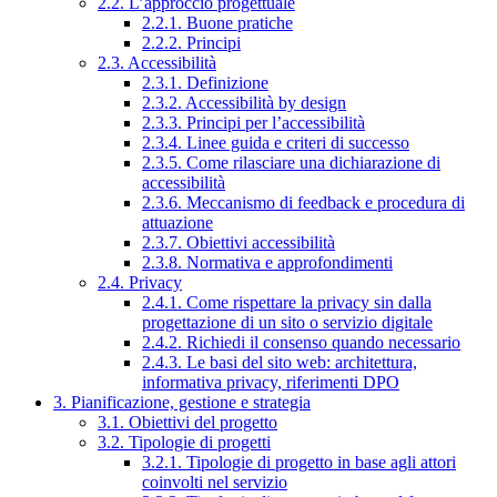
2.2. L’approccio progettuale
2.2.1. Buone pratiche
2.2.2. Principi
2.3. Accessibilità
2.3.1. Definizione
2.3.2. Accessibilità by design
2.3.3. Principi per l’accessibilità
2.3.4. Linee guida e criteri di successo
2.3.5. Come rilasciare una dichiarazione di
accessibilità
2.3.6. Meccanismo di feedback e procedura di
attuazione
2.3.7. Obiettivi accessibilità
2.3.8. Normativa e approfondimenti
2.4. Privacy
2.4.1. Come rispettare la privacy sin dalla
progettazione di un sito o servizio digitale
2.4.2. Richiedi il consenso quando necessario
2.4.3. Le basi del sito web: architettura,
informativa privacy, riferimenti DPO
3. Pianificazione, gestione e strategia
3.1. Obiettivi del progetto
3.2. Tipologie di progetti
3.2.1. Tipologie di progetto in base agli attori
coinvolti nel servizio