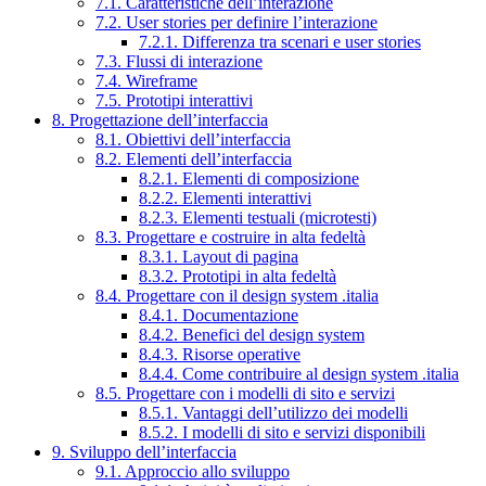
7.1. Caratteristiche dell’interazione
7.2. User stories per definire l’interazione
7.2.1. Differenza tra scenari e user stories
7.3. Flussi di interazione
7.4. Wireframe
7.5. Prototipi interattivi
8. Progettazione dell’interfaccia
8.1. Obiettivi dell’interfaccia
8.2. Elementi dell’interfaccia
8.2.1. Elementi di composizione
8.2.2. Elementi interattivi
8.2.3. Elementi testuali (microtesti)
8.3. Progettare e costruire in alta fedeltà
8.3.1. Layout di pagina
8.3.2. Prototipi in alta fedeltà
8.4. Progettare con il design system .italia
8.4.1. Documentazione
8.4.2. Benefici del design system
8.4.3. Risorse operative
8.4.4. Come contribuire al design system .italia
8.5. Progettare con i modelli di sito e servizi
8.5.1. Vantaggi dell’utilizzo dei modelli
8.5.2. I modelli di sito e servizi disponibili
9. Sviluppo dell’interfaccia
9.1. Approccio allo sviluppo