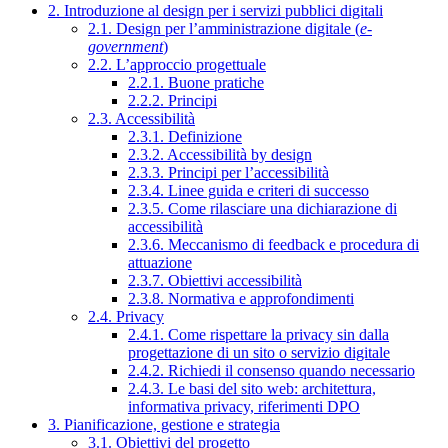
2. Introduzione al design per i servizi pubblici digitali
2.1. Design per l’amministrazione digitale (
e-
government
)
2.2. L’approccio progettuale
2.2.1. Buone pratiche
2.2.2. Principi
2.3. Accessibilità
2.3.1. Definizione
2.3.2. Accessibilità by design
2.3.3. Principi per l’accessibilità
2.3.4. Linee guida e criteri di successo
2.3.5. Come rilasciare una dichiarazione di
accessibilità
2.3.6. Meccanismo di feedback e procedura di
attuazione
2.3.7. Obiettivi accessibilità
2.3.8. Normativa e approfondimenti
2.4. Privacy
2.4.1. Come rispettare la privacy sin dalla
progettazione di un sito o servizio digitale
2.4.2. Richiedi il consenso quando necessario
2.4.3. Le basi del sito web: architettura,
informativa privacy, riferimenti DPO
3. Pianificazione, gestione e strategia
3.1. Obiettivi del progetto