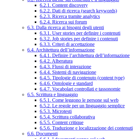
6.2.1. Content discovery
6.2.2. Dati di ricerca (search keywords)
6.2.3. Ricerca tramite analytics
6.2.4. Ricerca sui forum
6.3. Dalla ricerca ai bisogni degli utenti
6.3.1. User stories per definire i contenuti
6.3.2. Job stories per definire i contenuti
6.3.3. Criteri di accettazione
6.4. Architettura dell’informazione
6.4.1. Definire l’architettura dell’informazione
6.4.2. Alberatura
6.4.3. Flussi di interazione
6.4.4. Sistemi di navigazione
6.4.5. Tipologie di contenuto (content type)
6.4.6. Ontologie e standard
6.4.7. Vocabolari controllati e tassonomie
6.5. Scrittura e linguaggio
6.5.1. Come leggono le persone sul web
6.5.2. Le regole per un linguaggio semplice
6.5.3. Microtesti
6.5.4. Scrittura collaborativa
6.5.5. Content critique
6.5.6. Traduzione e localizzazione dei contenuti
6.6. Documenti