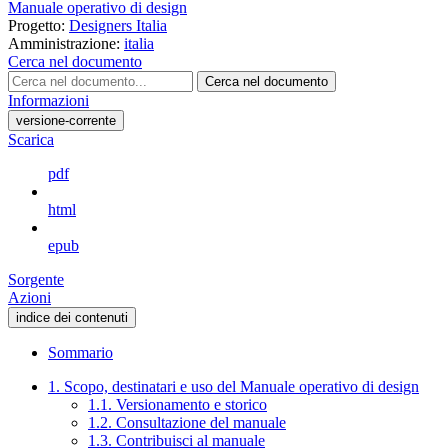
Manuale operativo di design
Progetto:
Designers Italia
Amministrazione:
italia
Cerca nel documento
Cerca nel documento
Informazioni
versione-corrente
Scarica
pdf
html
epub
Sorgente
Azioni
indice dei contenuti
Sommario
1. Scopo, destinatari e uso del Manuale operativo di design
1.1. Versionamento e storico
1.2. Consultazione del manuale
1.3. Contribuisci al manuale