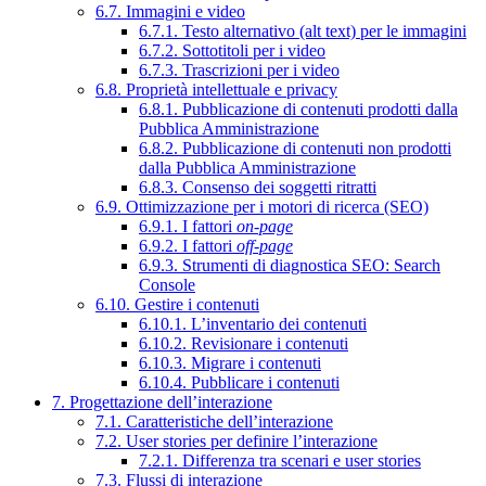
6.7. Immagini e video
6.7.1. Testo alternativo (alt text) per le immagini
6.7.2. Sottotitoli per i video
6.7.3. Trascrizioni per i video
6.8. Proprietà intellettuale e privacy
6.8.1. Pubblicazione di contenuti prodotti dalla
Pubblica Amministrazione
6.8.2. Pubblicazione di contenuti non prodotti
dalla Pubblica Amministrazione
6.8.3. Consenso dei soggetti ritratti
6.9. Ottimizzazione per i motori di ricerca (SEO)
6.9.1. I fattori
on-page
6.9.2. I fattori
off-page
6.9.3. Strumenti di diagnostica SEO: Search
Console
6.10. Gestire i contenuti
6.10.1. L’inventario dei contenuti
6.10.2. Revisionare i contenuti
6.10.3. Migrare i contenuti
6.10.4. Pubblicare i contenuti
7. Progettazione dell’interazione
7.1. Caratteristiche dell’interazione
7.2. User stories per definire l’interazione
7.2.1. Differenza tra scenari e user stories
7.3. Flussi di interazione