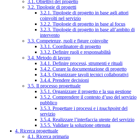
3.1. Obiettivi del progetto
3.2. Tipologie di progetti
3.2.1. Tipologie di progetto in base agli attori
coinvolti nel servizio
3.2.2. Tipologie di progetto in base al focus
3.2.3. Tipologie di progetto in base all’ambito di
intervento
3.3. Competenze, ruoli e figure coinvolte
3.3.1. Coordinatore di progetto
3.3.2. Definire ruoli e responsabilità
3.4. Metodo di lavoro
3.4.1. Definire processi, strumenti e rituali
3.4.2. Curare la documentazione di progetto
3.4.3. Organizzare tavoli tecnici collaborativi
3.4.4. Prendere decisioni
3.5. Il processo progettuale
3.5.1. Organizzare il progetto e la sua gestione
3.5.2. Comprendere il contesto d’uso del servizio
pubblico
3.5.3. Progettare i processi e i
touchpoint
del
servizio
3.5.4. Realizzare l’interfaccia utente del servizio
3.5.5. Validare la soluzione ottenuta
4. Ricerca progettuale
4.1. Ricerca primaria