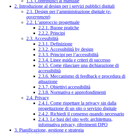
1.3. Contribuisci al manuale
2. Introduzione al design per i servizi pubblici digitali
2.1. Design per l’amministrazione digitale (
e-
government
)
2.2. L’approccio progettuale
2.2.1. Buone pratiche
2.2.2. Principi
2.3. Accessibilità
2.3.1. Definizione
2.3.2. Accessibilità by design
2.3.3. Principi per l’accessibilità
2.3.4. Linee guida e criteri di successo
2.3.5. Come rilasciare una dichiarazione di
accessibilità
2.3.6. Meccanismo di feedback e procedura di
attuazione
2.3.7. Obiettivi accessibilità
2.3.8. Normativa e approfondimenti
2.4. Privacy
2.4.1. Come rispettare la privacy sin dalla
progettazione di un sito o servizio digitale
2.4.2. Richiedi il consenso quando necessario
2.4.3. Le basi del sito web: architettura,
informativa privacy, riferimenti DPO
3. Pianificazione, gestione e strategia