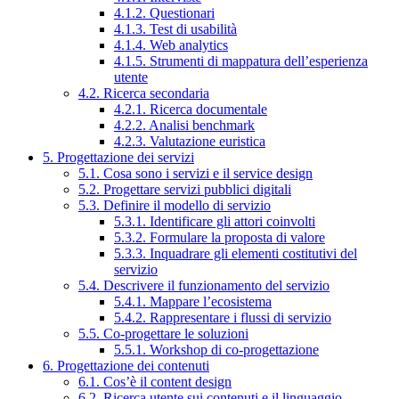
4.1.2. Questionari
4.1.3. Test di usabilità
4.1.4. Web analytics
4.1.5. Strumenti di mappatura dell’esperienza
utente
4.2. Ricerca secondaria
4.2.1. Ricerca documentale
4.2.2. Analisi benchmark
4.2.3. Valutazione euristica
5. Progettazione dei servizi
5.1. Cosa sono i servizi e il service design
5.2. Progettare servizi pubblici digitali
5.3. Definire il modello di servizio
5.3.1. Identificare gli attori coinvolti
5.3.2. Formulare la proposta di valore
5.3.3. Inquadrare gli elementi costitutivi del
servizio
5.4. Descrivere il funzionamento del servizio
5.4.1. Mappare l’ecosistema
5.4.2. Rappresentare i flussi di servizio
5.5. Co-progettare le soluzioni
5.5.1. Workshop di co-progettazione
6. Progettazione dei contenuti
6.1. Cos’è il content design
6.2. Ricerca utente sui contenuti e il linguaggio