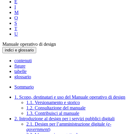
E
I
M
O
S
T
U
Manuale operativo di design
indici e glossario
contenuti
figure
tabelle
glossario
Sommario
1. Scopo, destinatari e uso del Manuale operativo di design
1.1. Versionamento e storico
1.2. Consultazione del manuale
1.3. Contribuisci al manuale
2. Introduzione al design per i servizi pubblici digitali
2.1. Design per l’amministrazione digitale (
e-
government
)