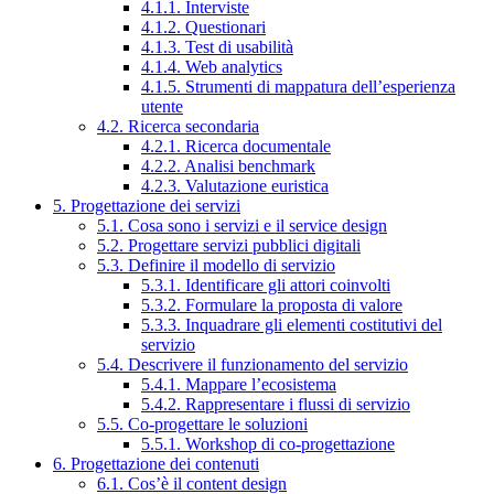
4.1.1. Interviste
4.1.2. Questionari
4.1.3. Test di usabilità
4.1.4. Web analytics
4.1.5. Strumenti di mappatura dell’esperienza
utente
4.2. Ricerca secondaria
4.2.1. Ricerca documentale
4.2.2. Analisi benchmark
4.2.3. Valutazione euristica
5. Progettazione dei servizi
5.1. Cosa sono i servizi e il service design
5.2. Progettare servizi pubblici digitali
5.3. Definire il modello di servizio
5.3.1. Identificare gli attori coinvolti
5.3.2. Formulare la proposta di valore
5.3.3. Inquadrare gli elementi costitutivi del
servizio
5.4. Descrivere il funzionamento del servizio
5.4.1. Mappare l’ecosistema
5.4.2. Rappresentare i flussi di servizio
5.5. Co-progettare le soluzioni
5.5.1. Workshop di co-progettazione
6. Progettazione dei contenuti
6.1. Cos’è il content design