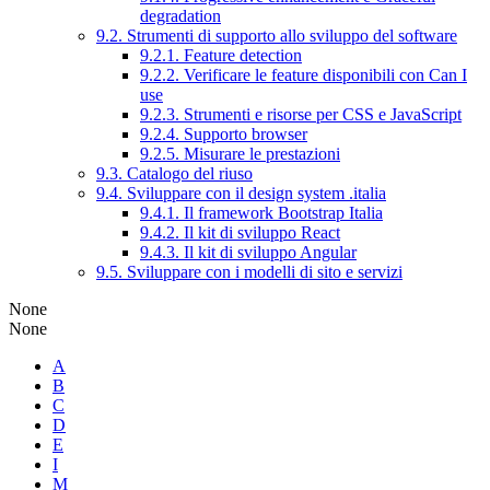
degradation
9.2. Strumenti di supporto allo sviluppo del software
9.2.1. Feature detection
9.2.2. Verificare le feature disponibili con Can I
use
9.2.3. Strumenti e risorse per CSS e JavaScript
9.2.4. Supporto browser
9.2.5. Misurare le prestazioni
9.3. Catalogo del riuso
9.4. Sviluppare con il design system .italia
9.4.1. Il framework Bootstrap Italia
9.4.2. Il kit di sviluppo React
9.4.3. Il kit di sviluppo Angular
9.5. Sviluppare con i modelli di sito e servizi
None
None
A
B
C
D
E
I
M