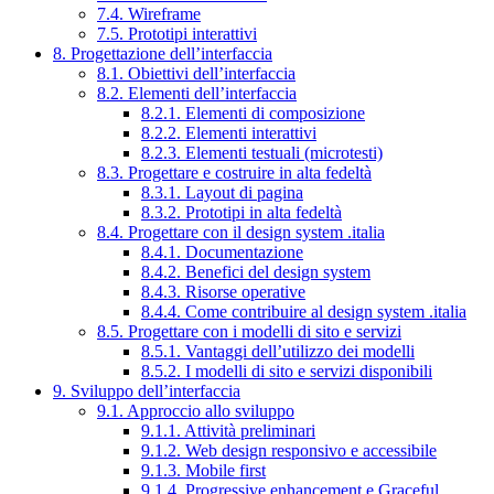
7.4. Wireframe
7.5. Prototipi interattivi
8. Progettazione dell’interfaccia
8.1. Obiettivi dell’interfaccia
8.2. Elementi dell’interfaccia
8.2.1. Elementi di composizione
8.2.2. Elementi interattivi
8.2.3. Elementi testuali (microtesti)
8.3. Progettare e costruire in alta fedeltà
8.3.1. Layout di pagina
8.3.2. Prototipi in alta fedeltà
8.4. Progettare con il design system .italia
8.4.1. Documentazione
8.4.2. Benefici del design system
8.4.3. Risorse operative
8.4.4. Come contribuire al design system .italia
8.5. Progettare con i modelli di sito e servizi
8.5.1. Vantaggi dell’utilizzo dei modelli
8.5.2. I modelli di sito e servizi disponibili
9. Sviluppo dell’interfaccia
9.1. Approccio allo sviluppo
9.1.1. Attività preliminari
9.1.2. Web design responsivo e accessibile
9.1.3. Mobile first
9.1.4. Progressive enhancement e Graceful