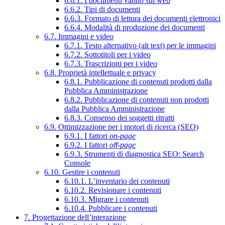
6.6.1. I documenti vanno sul web
6.6.2. Tipi di documenti
6.6.3. Formato di lettura dei documenti elettronici
6.6.4. Modalità di produzione dei documenti
6.7. Immagini e video
6.7.1. Testo alternativo (alt text) per le immagini
6.7.2. Sottotitoli per i video
6.7.3. Trascrizioni per i video
6.8. Proprietà intellettuale e privacy
6.8.1. Pubblicazione di contenuti prodotti dalla
Pubblica Amministrazione
6.8.2. Pubblicazione di contenuti non prodotti
dalla Pubblica Amministrazione
6.8.3. Consenso dei soggetti ritratti
6.9. Ottimizzazione per i motori di ricerca (SEO)
6.9.1. I fattori
on-page
6.9.2. I fattori
off-page
6.9.3. Strumenti di diagnostica SEO: Search
Console
6.10. Gestire i contenuti
6.10.1. L’inventario dei contenuti
6.10.2. Revisionare i contenuti
6.10.3. Migrare i contenuti
6.10.4. Pubblicare i contenuti
7. Progettazione dell’interazione