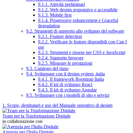
9.1.1. Attività preliminari
9.1.2. Web design responsivo e accessibile
9.1.3. Mobile first
9.1.4. Progressive enhancement e Graceful
degradation
9.2. Strumenti di supporto allo sviluppo del software
9.2.1. Feature detection
9.2.2. Verificare le feature disponibili con Can I
use
9.2.3. Strumenti e risorse per CSS e JavaScript
9.2.4. Supporto browser
9.2.5. Misurare le prestazioni
9.3. Catalogo del riuso
9.4. Sviluppare con il design system .italia
9.4.1. Il framework Bootstrap Italia
9.4.2. Il kit di sviluppo React
9.4.3. Il kit di sviluppo Angular
9.5. Sviluppare con i modelli di sito e servizi
1. Scopo, destinatari e uso del Manuale operativo di design
Team per la Trasformazione Digitale
in collaborazione con
Agenzia per l'Italia Digitale