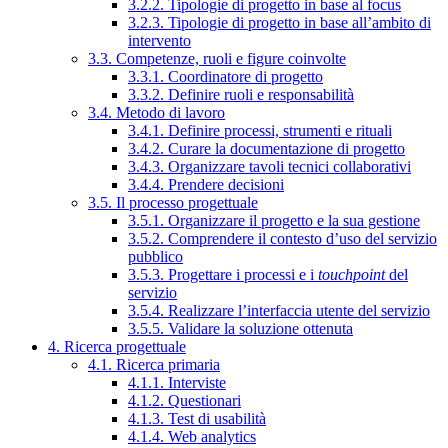
3.2.2. Tipologie di progetto in base al focus
3.2.3. Tipologie di progetto in base all’ambito di
intervento
3.3. Competenze, ruoli e figure coinvolte
3.3.1. Coordinatore di progetto
3.3.2. Definire ruoli e responsabilità
3.4. Metodo di lavoro
3.4.1. Definire processi, strumenti e rituali
3.4.2. Curare la documentazione di progetto
3.4.3. Organizzare tavoli tecnici collaborativi
3.4.4. Prendere decisioni
3.5. Il processo progettuale
3.5.1. Organizzare il progetto e la sua gestione
3.5.2. Comprendere il contesto d’uso del servizio
pubblico
3.5.3. Progettare i processi e i
touchpoint
del
servizio
3.5.4. Realizzare l’interfaccia utente del servizio
3.5.5. Validare la soluzione ottenuta
4. Ricerca progettuale
4.1. Ricerca primaria
4.1.1. Interviste
4.1.2. Questionari
4.1.3. Test di usabilità
4.1.4. Web analytics