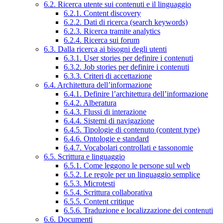
6.2. Ricerca utente sui contenuti e il linguaggio
6.2.1. Content discovery
6.2.2. Dati di ricerca (search keywords)
6.2.3. Ricerca tramite analytics
6.2.4. Ricerca sui forum
6.3. Dalla ricerca ai bisogni degli utenti
6.3.1. User stories per definire i contenuti
6.3.2. Job stories per definire i contenuti
6.3.3. Criteri di accettazione
6.4. Architettura dell’informazione
6.4.1. Definire l’architettura dell’informazione
6.4.2. Alberatura
6.4.3. Flussi di interazione
6.4.4. Sistemi di navigazione
6.4.5. Tipologie di contenuto (content type)
6.4.6. Ontologie e standard
6.4.7. Vocabolari controllati e tassonomie
6.5. Scrittura e linguaggio
6.5.1. Come leggono le persone sul web
6.5.2. Le regole per un linguaggio semplice
6.5.3. Microtesti
6.5.4. Scrittura collaborativa
6.5.5. Content critique
6.5.6. Traduzione e localizzazione dei contenuti
6.6. Documenti