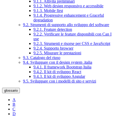
9.1.1. Attività preliminari
9.1.2. Web design responsivo e accessibile
9.1.3. Mobile first
9.1.4. Progressive enhancement e Graceful
degradation
9.2. Strumenti di supporto allo sviluppo del software
9.2.1. Feature detection
9.2.2. Verificare le feature disponibili con Can I
use
9.2.3. Strumenti e risorse per CSS e JavaScript
9.2.4. Supporto browser
9.2.5. Misurare le prestazioni
9.3. Catalogo del riuso
9.4. Sviluppare con il design system .italia
9.4.1. Il framework Bootstrap Italia
9.4.2. Il kit di sviluppo React
9.4.3. Il kit di sviluppo Angular
9.5. Sviluppare con i modelli di sito e servizi
glossario
A
B
C
D