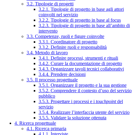
3.2. Tipologie di progetti
3.2.1. Tipologie di progetto in base agli attori
coinvolti nel servizio
3.2.2. Tipologie di progetto in base al focus
3.2.3. Tipologie di progetto in base all’ambito di
intervento
3.3. Competenze, ruoli e figure coinvolte
3.3.1. Coordinatore di progetto
3.3.2. Definire ruoli e responsabilità
3.4. Metodo di lavoro
3.4.1. Definire processi, strumenti e rituali
3.4.2. Curare la documentazione di progetto
3.4.3. Organizzare tavoli tecnici collaborativi
3.4.4. Prendere decisioni
3.5. Il processo progettuale
3.5.1. Organizzare il progetto e la sua gestione
3.5.2. Comprendere il contesto d’uso del servizio
pubblico
3.5.3. Progettare i processi e i
touchpoint
del
servizio
3.5.4. Realizzare l’interfaccia utente del servizio
3.5.5. Validare la soluzione ottenuta
4. Ricerca progettuale
4.1. Ricerca primaria
4.1.1. Interviste