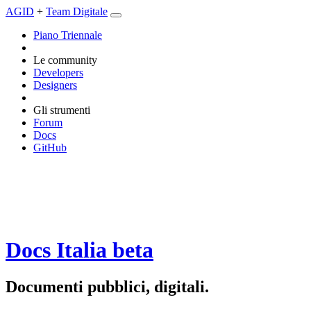
AGID
+
Team Digitale
Piano Triennale
Le community
Developers
Designers
Gli strumenti
Forum
Docs
GitHub
Docs Italia
beta
Documenti pubblici, digitali.