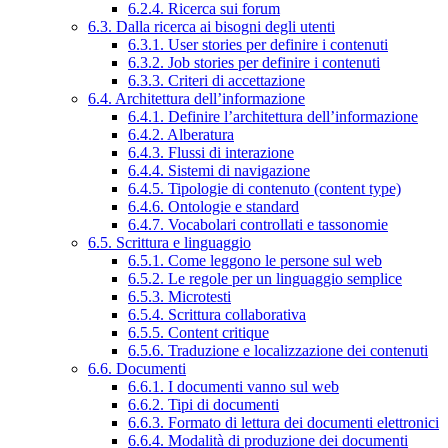
6.2.4. Ricerca sui forum
6.3. Dalla ricerca ai bisogni degli utenti
6.3.1. User stories per definire i contenuti
6.3.2. Job stories per definire i contenuti
6.3.3. Criteri di accettazione
6.4. Architettura dell’informazione
6.4.1. Definire l’architettura dell’informazione
6.4.2. Alberatura
6.4.3. Flussi di interazione
6.4.4. Sistemi di navigazione
6.4.5. Tipologie di contenuto (content type)
6.4.6. Ontologie e standard
6.4.7. Vocabolari controllati e tassonomie
6.5. Scrittura e linguaggio
6.5.1. Come leggono le persone sul web
6.5.2. Le regole per un linguaggio semplice
6.5.3. Microtesti
6.5.4. Scrittura collaborativa
6.5.5. Content critique
6.5.6. Traduzione e localizzazione dei contenuti
6.6. Documenti
6.6.1. I documenti vanno sul web
6.6.2. Tipi di documenti
6.6.3. Formato di lettura dei documenti elettronici
6.6.4. Modalità di produzione dei documenti