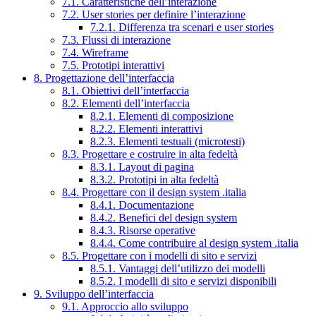
7.1. Caratteristiche dell’interazione
7.2. User stories per definire l’interazione
7.2.1. Differenza tra scenari e user stories
7.3. Flussi di interazione
7.4. Wireframe
7.5. Prototipi interattivi
8. Progettazione dell’interfaccia
8.1. Obiettivi dell’interfaccia
8.2. Elementi dell’interfaccia
8.2.1. Elementi di composizione
8.2.2. Elementi interattivi
8.2.3. Elementi testuali (microtesti)
8.3. Progettare e costruire in alta fedeltà
8.3.1. Layout di pagina
8.3.2. Prototipi in alta fedeltà
8.4. Progettare con il design system .italia
8.4.1. Documentazione
8.4.2. Benefici del design system
8.4.3. Risorse operative
8.4.4. Come contribuire al design system .italia
8.5. Progettare con i modelli di sito e servizi
8.5.1. Vantaggi dell’utilizzo dei modelli
8.5.2. I modelli di sito e servizi disponibili
9. Sviluppo dell’interfaccia
9.1. Approccio allo sviluppo