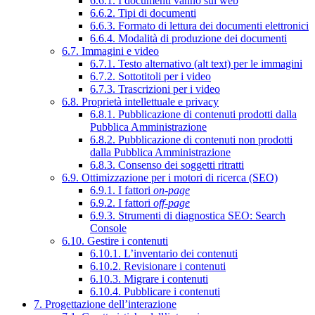
6.6.1. I documenti vanno sul web
6.6.2. Tipi di documenti
6.6.3. Formato di lettura dei documenti elettronici
6.6.4. Modalità di produzione dei documenti
6.7. Immagini e video
6.7.1. Testo alternativo (alt text) per le immagini
6.7.2. Sottotitoli per i video
6.7.3. Trascrizioni per i video
6.8. Proprietà intellettuale e privacy
6.8.1. Pubblicazione di contenuti prodotti dalla
Pubblica Amministrazione
6.8.2. Pubblicazione di contenuti non prodotti
dalla Pubblica Amministrazione
6.8.3. Consenso dei soggetti ritratti
6.9. Ottimizzazione per i motori di ricerca (SEO)
6.9.1. I fattori
on-page
6.9.2. I fattori
off-page
6.9.3. Strumenti di diagnostica SEO: Search
Console
6.10. Gestire i contenuti
6.10.1. L’inventario dei contenuti
6.10.2. Revisionare i contenuti
6.10.3. Migrare i contenuti
6.10.4. Pubblicare i contenuti
7. Progettazione dell’interazione