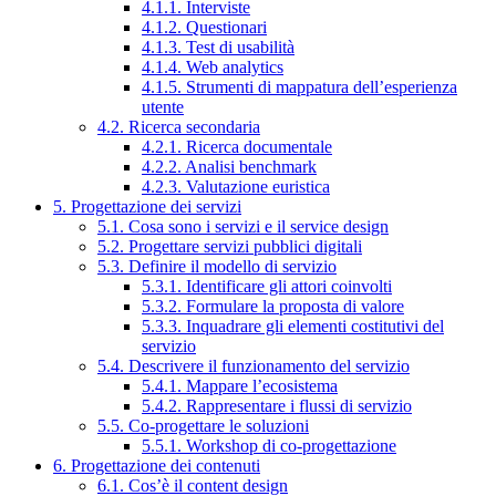
4.1.1. Interviste
4.1.2. Questionari
4.1.3. Test di usabilità
4.1.4. Web analytics
4.1.5. Strumenti di mappatura dell’esperienza
utente
4.2. Ricerca secondaria
4.2.1. Ricerca documentale
4.2.2. Analisi benchmark
4.2.3. Valutazione euristica
5. Progettazione dei servizi
5.1. Cosa sono i servizi e il service design
5.2. Progettare servizi pubblici digitali
5.3. Definire il modello di servizio
5.3.1. Identificare gli attori coinvolti
5.3.2. Formulare la proposta di valore
5.3.3. Inquadrare gli elementi costitutivi del
servizio
5.4. Descrivere il funzionamento del servizio
5.4.1. Mappare l’ecosistema
5.4.2. Rappresentare i flussi di servizio
5.5. Co-progettare le soluzioni
5.5.1. Workshop di co-progettazione
6. Progettazione dei contenuti
6.1. Cos’è il content design