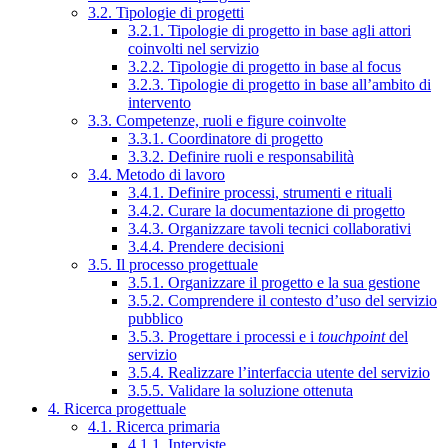
3.2. Tipologie di progetti
3.2.1. Tipologie di progetto in base agli attori
coinvolti nel servizio
3.2.2. Tipologie di progetto in base al focus
3.2.3. Tipologie di progetto in base all’ambito di
intervento
3.3. Competenze, ruoli e figure coinvolte
3.3.1. Coordinatore di progetto
3.3.2. Definire ruoli e responsabilità
3.4. Metodo di lavoro
3.4.1. Definire processi, strumenti e rituali
3.4.2. Curare la documentazione di progetto
3.4.3. Organizzare tavoli tecnici collaborativi
3.4.4. Prendere decisioni
3.5. Il processo progettuale
3.5.1. Organizzare il progetto e la sua gestione
3.5.2. Comprendere il contesto d’uso del servizio
pubblico
3.5.3. Progettare i processi e i
touchpoint
del
servizio
3.5.4. Realizzare l’interfaccia utente del servizio
3.5.5. Validare la soluzione ottenuta
4. Ricerca progettuale
4.1. Ricerca primaria
4.1.1. Interviste