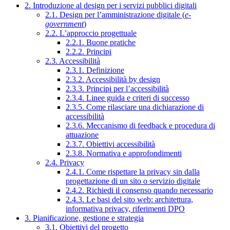
2. Introduzione al design per i servizi pubblici digitali
2.1. Design per l’amministrazione digitale (
e-
government
)
2.2. L’approccio progettuale
2.2.1. Buone pratiche
2.2.2. Principi
2.3. Accessibilità
2.3.1. Definizione
2.3.2. Accessibilità by design
2.3.3. Principi per l’accessibilità
2.3.4. Linee guida e criteri di successo
2.3.5. Come rilasciare una dichiarazione di
accessibilità
2.3.6. Meccanismo di feedback e procedura di
attuazione
2.3.7. Obiettivi accessibilità
2.3.8. Normativa e approfondimenti
2.4. Privacy
2.4.1. Come rispettare la privacy sin dalla
progettazione di un sito o servizio digitale
2.4.2. Richiedi il consenso quando necessario
2.4.3. Le basi del sito web: architettura,
informativa privacy, riferimenti DPO
3. Pianificazione, gestione e strategia
3.1. Obiettivi del progetto