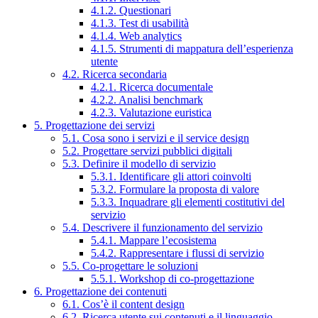
4.1.2. Questionari
4.1.3. Test di usabilità
4.1.4. Web analytics
4.1.5. Strumenti di mappatura dell’esperienza
utente
4.2. Ricerca secondaria
4.2.1. Ricerca documentale
4.2.2. Analisi benchmark
4.2.3. Valutazione euristica
5. Progettazione dei servizi
5.1. Cosa sono i servizi e il service design
5.2. Progettare servizi pubblici digitali
5.3. Definire il modello di servizio
5.3.1. Identificare gli attori coinvolti
5.3.2. Formulare la proposta di valore
5.3.3. Inquadrare gli elementi costitutivi del
servizio
5.4. Descrivere il funzionamento del servizio
5.4.1. Mappare l’ecosistema
5.4.2. Rappresentare i flussi di servizio
5.5. Co-progettare le soluzioni
5.5.1. Workshop di co-progettazione
6. Progettazione dei contenuti
6.1. Cos’è il content design
6.2. Ricerca utente sui contenuti e il linguaggio