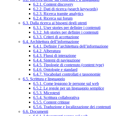
6.2.1. Content discovery
6.2.2. Dati di ricerca (search keywords)
6.2.3. Ricerca tramite analytics
6.2.4. Ricerca sui forum
6.3. Dalla ricerca ai bisogni degli utenti
6.3.1. User stories per definire i contenuti
6.3.2. Job stories per definire i contenuti
6.3.3. Criteri di accettazione
6.4. Architettura dell’informazione
6.4.1. Definire l’architettura dell’informazione
6.4.2. Alberatura
6.4.3. Flussi di interazione
6.4.4. Sistemi di navigazione
6.4.5. Tipologie di contenuto (content type)
6.4.6. Ontologie e standard
6.4.7. Vocabolari controllati e tassonomie
6.5. Scrittura e linguaggio
6.5.1. Come leggono le persone sul web
6.5.2. Le regole per un linguaggio semplice
6.5.3. Microtesti
6.5.4. Scrittura collaborativa
6.5.5. Content critique
6.5.6. Traduzione e localizzazione dei contenuti
6.6. Documenti