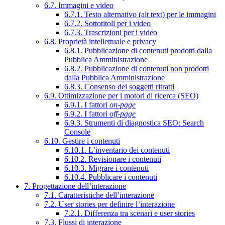
6.7. Immagini e video
6.7.1. Testo alternativo (alt text) per le immagini
6.7.2. Sottotitoli per i video
6.7.3. Trascrizioni per i video
6.8. Proprietà intellettuale e privacy
6.8.1. Pubblicazione di contenuti prodotti dalla
Pubblica Amministrazione
6.8.2. Pubblicazione di contenuti non prodotti
dalla Pubblica Amministrazione
6.8.3. Consenso dei soggetti ritratti
6.9. Ottimizzazione per i motori di ricerca (SEO)
6.9.1. I fattori
on-page
6.9.2. I fattori
off-page
6.9.3. Strumenti di diagnostica SEO: Search
Console
6.10. Gestire i contenuti
6.10.1. L’inventario dei contenuti
6.10.2. Revisionare i contenuti
6.10.3. Migrare i contenuti
6.10.4. Pubblicare i contenuti
7. Progettazione dell’interazione
7.1. Caratteristiche dell’interazione
7.2. User stories per definire l’interazione
7.2.1. Differenza tra scenari e user stories
7.3. Flussi di interazione