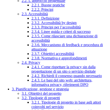
2.2. L’approccio progettuale
2.2.1. Buone pratiche
2.2.2. Principi
2.3. Accessibilità
2.3.1. Definizione
2.3.2. Accessibilità by design
2.3.3. Principi per l’accessibilità
2.3.4. Linee guida e criteri di successo
2.3.5. Come rilasciare una dichiarazione di
accessibilità
2.3.6. Meccanismo di feedback e procedura di
attuazione
2.3.7. Obiettivi accessibilità
2.3.8. Normativa e approfondimenti
2.4. Privacy
2.4.1. Come rispettare la privacy sin dalla
progettazione di un sito o servizio digitale
2.4.2. Richiedi il consenso quando necessario
2.4.3. Le basi del sito web: architettura,
informativa privacy, riferimenti DPO
3. Pianificazione, gestione e strategia
3.1. Obiettivi del progetto
3.2. Tipologie di progetti
3.2.1. Tipologie di progetto in base agli attori
coinvolti nel servizio