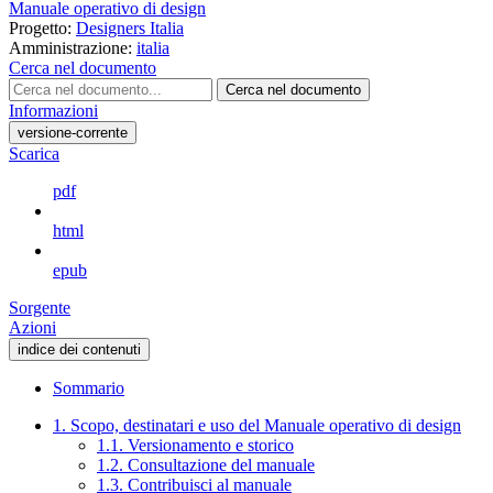
Manuale operativo di design
Progetto:
Designers Italia
Amministrazione:
italia
Cerca nel documento
Cerca nel documento
Informazioni
versione-corrente
Scarica
pdf
html
epub
Sorgente
Azioni
indice dei contenuti
Sommario
1. Scopo, destinatari e uso del Manuale operativo di design
1.1. Versionamento e storico
1.2. Consultazione del manuale
1.3. Contribuisci al manuale