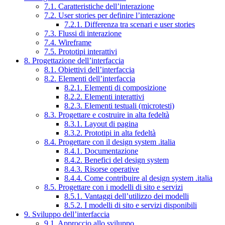
7.1. Caratteristiche dell’interazione
7.2. User stories per definire l’interazione
7.2.1. Differenza tra scenari e user stories
7.3. Flussi di interazione
7.4. Wireframe
7.5. Prototipi interattivi
8. Progettazione dell’interfaccia
8.1. Obiettivi dell’interfaccia
8.2. Elementi dell’interfaccia
8.2.1. Elementi di composizione
8.2.2. Elementi interattivi
8.2.3. Elementi testuali (microtesti)
8.3. Progettare e costruire in alta fedeltà
8.3.1. Layout di pagina
8.3.2. Prototipi in alta fedeltà
8.4. Progettare con il design system .italia
8.4.1. Documentazione
8.4.2. Benefici del design system
8.4.3. Risorse operative
8.4.4. Come contribuire al design system .italia
8.5. Progettare con i modelli di sito e servizi
8.5.1. Vantaggi dell’utilizzo dei modelli
8.5.2. I modelli di sito e servizi disponibili
9. Sviluppo dell’interfaccia
9.1. Approccio allo sviluppo