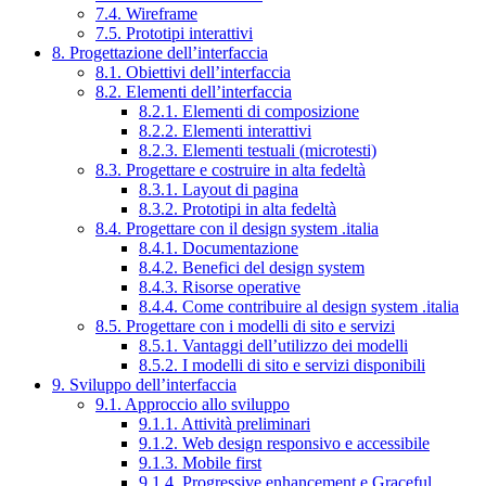
7.4. Wireframe
7.5. Prototipi interattivi
8. Progettazione dell’interfaccia
8.1. Obiettivi dell’interfaccia
8.2. Elementi dell’interfaccia
8.2.1. Elementi di composizione
8.2.2. Elementi interattivi
8.2.3. Elementi testuali (microtesti)
8.3. Progettare e costruire in alta fedeltà
8.3.1. Layout di pagina
8.3.2. Prototipi in alta fedeltà
8.4. Progettare con il design system .italia
8.4.1. Documentazione
8.4.2. Benefici del design system
8.4.3. Risorse operative
8.4.4. Come contribuire al design system .italia
8.5. Progettare con i modelli di sito e servizi
8.5.1. Vantaggi dell’utilizzo dei modelli
8.5.2. I modelli di sito e servizi disponibili
9. Sviluppo dell’interfaccia
9.1. Approccio allo sviluppo
9.1.1. Attività preliminari
9.1.2. Web design responsivo e accessibile
9.1.3. Mobile first
9.1.4. Progressive enhancement e Graceful