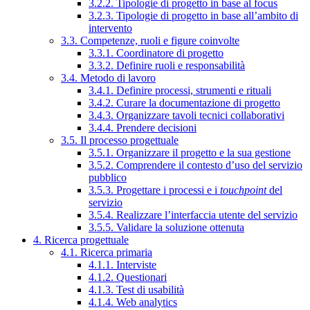
3.2.2. Tipologie di progetto in base al focus
3.2.3. Tipologie di progetto in base all’ambito di
intervento
3.3. Competenze, ruoli e figure coinvolte
3.3.1. Coordinatore di progetto
3.3.2. Definire ruoli e responsabilità
3.4. Metodo di lavoro
3.4.1. Definire processi, strumenti e rituali
3.4.2. Curare la documentazione di progetto
3.4.3. Organizzare tavoli tecnici collaborativi
3.4.4. Prendere decisioni
3.5. Il processo progettuale
3.5.1. Organizzare il progetto e la sua gestione
3.5.2. Comprendere il contesto d’uso del servizio
pubblico
3.5.3. Progettare i processi e i
touchpoint
del
servizio
3.5.4. Realizzare l’interfaccia utente del servizio
3.5.5. Validare la soluzione ottenuta
4. Ricerca progettuale
4.1. Ricerca primaria
4.1.1. Interviste
4.1.2. Questionari
4.1.3. Test di usabilità
4.1.4. Web analytics