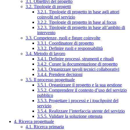
3.1. Obiettivi del progetto
3.2. Tipologie di progetti
3.2.1. Tipologie di progetto in base agli attori
coinvolti nel servizio
3.2.2. Tipologie di progetto in base al focus
3.2.3. Tipologie di progetto in base all’ambito di
intervento
3.3. Competenze, ruoli e figure coinvolte
3.3.1. Coordinatore di progetto
3.3.2. Definire ruoli e responsabilità
3.4. Metodo di lavoro
3.4.1. Definire processi, strumenti e rituali
3.4.2. Curare la documentazione di progetto
3.4.3. Organizzare tavoli tecnici collaborativi
3.4.4. Prendere decisioni
3.5. Il processo progettuale
3.5.1. Organizzare il progetto e la sua gestione
3.5.2. Comprendere il contesto d’uso del servizio
pubblico
3.5.3. Progettare i processi e i
touchpoint
del
servizio
3.5.4. Realizzare l’interfaccia utente del servizio
3.5.5. Validare la soluzione ottenuta
4. Ricerca progettuale
4.1. Ricerca primaria