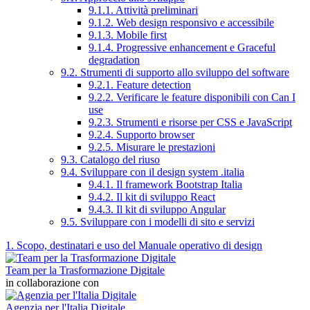
9.1.1. Attività preliminari
9.1.2. Web design responsivo e accessibile
9.1.3. Mobile first
9.1.4. Progressive enhancement e Graceful
degradation
9.2. Strumenti di supporto allo sviluppo del software
9.2.1. Feature detection
9.2.2. Verificare le feature disponibili con Can I
use
9.2.3. Strumenti e risorse per CSS e JavaScript
9.2.4. Supporto browser
9.2.5. Misurare le prestazioni
9.3. Catalogo del riuso
9.4. Sviluppare con il design system .italia
9.4.1. Il framework Bootstrap Italia
9.4.2. Il kit di sviluppo React
9.4.3. Il kit di sviluppo Angular
9.5. Sviluppare con i modelli di sito e servizi
1. Scopo, destinatari e uso del Manuale operativo di design
Team per la Trasformazione Digitale
in collaborazione con
Agenzia per l'Italia Digitale