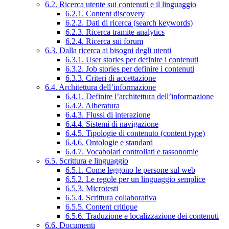
6.2. Ricerca utente sui contenuti e il linguaggio
6.2.1. Content discovery
6.2.2. Dati di ricerca (search keywords)
6.2.3. Ricerca tramite analytics
6.2.4. Ricerca sui forum
6.3. Dalla ricerca ai bisogni degli utenti
6.3.1. User stories per definire i contenuti
6.3.2. Job stories per definire i contenuti
6.3.3. Criteri di accettazione
6.4. Architettura dell’informazione
6.4.1. Definire l’architettura dell’informazione
6.4.2. Alberatura
6.4.3. Flussi di interazione
6.4.4. Sistemi di navigazione
6.4.5. Tipologie di contenuto (content type)
6.4.6. Ontologie e standard
6.4.7. Vocabolari controllati e tassonomie
6.5. Scrittura e linguaggio
6.5.1. Come leggono le persone sul web
6.5.2. Le regole per un linguaggio semplice
6.5.3. Microtesti
6.5.4. Scrittura collaborativa
6.5.5. Content critique
6.5.6. Traduzione e localizzazione dei contenuti
6.6. Documenti