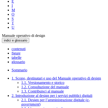
E
I
M
O
S
T
U
Manuale operativo di design
indici e glossario
contenuti
figure
tabelle
glossario
Sommario
1. Scopo, destinatari e uso del Manuale operativo di design
1.1. Versionamento e storico
1.2. Consultazione del manuale
1.3. Contribuisci al manuale
2. Introduzione al design per i servizi pubblici digitali
2.1. Design per l’amministrazione digitale (
e-
government
)