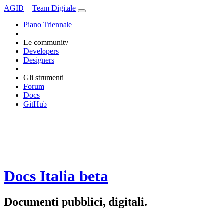
AGID
+
Team Digitale
Piano Triennale
Le community
Developers
Designers
Gli strumenti
Forum
Docs
GitHub
Docs Italia
beta
Documenti pubblici, digitali.