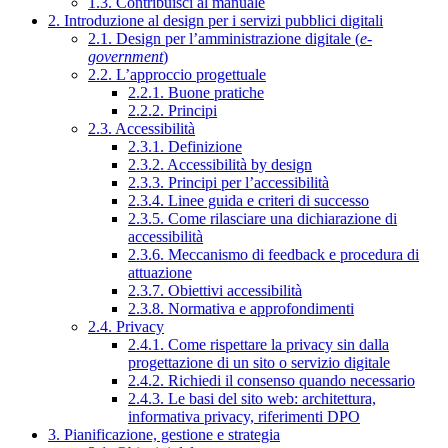
1.3. Contribuisci al manuale
2. Introduzione al design per i servizi pubblici digitali
2.1. Design per l’amministrazione digitale (
e-
government
)
2.2. L’approccio progettuale
2.2.1. Buone pratiche
2.2.2. Principi
2.3. Accessibilità
2.3.1. Definizione
2.3.2. Accessibilità by design
2.3.3. Principi per l’accessibilità
2.3.4. Linee guida e criteri di successo
2.3.5. Come rilasciare una dichiarazione di
accessibilità
2.3.6. Meccanismo di feedback e procedura di
attuazione
2.3.7. Obiettivi accessibilità
2.3.8. Normativa e approfondimenti
2.4. Privacy
2.4.1. Come rispettare la privacy sin dalla
progettazione di un sito o servizio digitale
2.4.2. Richiedi il consenso quando necessario
2.4.3. Le basi del sito web: architettura,
informativa privacy, riferimenti DPO
3. Pianificazione, gestione e strategia