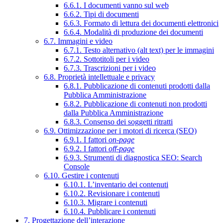
6.6.1. I documenti vanno sul web
6.6.2. Tipi di documenti
6.6.3. Formato di lettura dei documenti elettronici
6.6.4. Modalità di produzione dei documenti
6.7. Immagini e video
6.7.1. Testo alternativo (alt text) per le immagini
6.7.2. Sottotitoli per i video
6.7.3. Trascrizioni per i video
6.8. Proprietà intellettuale e privacy
6.8.1. Pubblicazione di contenuti prodotti dalla
Pubblica Amministrazione
6.8.2. Pubblicazione di contenuti non prodotti
dalla Pubblica Amministrazione
6.8.3. Consenso dei soggetti ritratti
6.9. Ottimizzazione per i motori di ricerca (SEO)
6.9.1. I fattori
on-page
6.9.2. I fattori
off-page
6.9.3. Strumenti di diagnostica SEO: Search
Console
6.10. Gestire i contenuti
6.10.1. L’inventario dei contenuti
6.10.2. Revisionare i contenuti
6.10.3. Migrare i contenuti
6.10.4. Pubblicare i contenuti
7. Progettazione dell’interazione