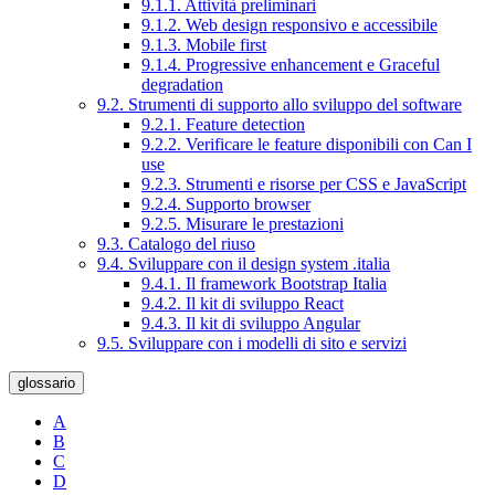
9.1.1. Attività preliminari
9.1.2. Web design responsivo e accessibile
9.1.3. Mobile first
9.1.4. Progressive enhancement e Graceful
degradation
9.2. Strumenti di supporto allo sviluppo del software
9.2.1. Feature detection
9.2.2. Verificare le feature disponibili con Can I
use
9.2.3. Strumenti e risorse per CSS e JavaScript
9.2.4. Supporto browser
9.2.5. Misurare le prestazioni
9.3. Catalogo del riuso
9.4. Sviluppare con il design system .italia
9.4.1. Il framework Bootstrap Italia
9.4.2. Il kit di sviluppo React
9.4.3. Il kit di sviluppo Angular
9.5. Sviluppare con i modelli di sito e servizi
glossario
A
B
C
D