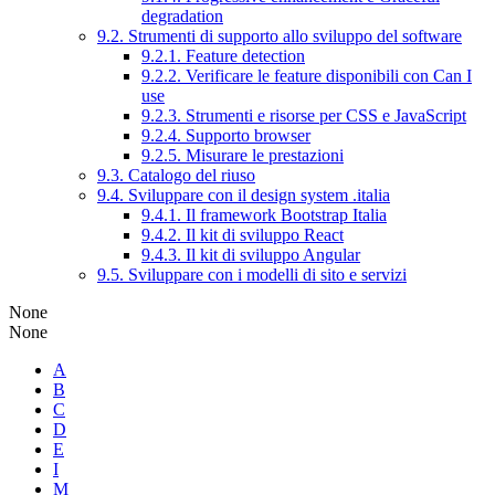
degradation
9.2. Strumenti di supporto allo sviluppo del software
9.2.1. Feature detection
9.2.2. Verificare le feature disponibili con Can I
use
9.2.3. Strumenti e risorse per CSS e JavaScript
9.2.4. Supporto browser
9.2.5. Misurare le prestazioni
9.3. Catalogo del riuso
9.4. Sviluppare con il design system .italia
9.4.1. Il framework Bootstrap Italia
9.4.2. Il kit di sviluppo React
9.4.3. Il kit di sviluppo Angular
9.5. Sviluppare con i modelli di sito e servizi
None
None
A
B
C
D
E
I
M