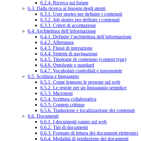
6.2.4. Ricerca sui forum
6.3. Dalla ricerca ai bisogni degli utenti
6.3.1. User stories per definire i contenuti
6.3.2. Job stories per definire i contenuti
6.3.3. Criteri di accettazione
6.4. Architettura dell’informazione
6.4.1. Definire l’architettura dell’informazione
6.4.2. Alberatura
6.4.3. Flussi di interazione
6.4.4. Sistemi di navigazione
6.4.5. Tipologie di contenuto (content type)
6.4.6. Ontologie e standard
6.4.7. Vocabolari controllati e tassonomie
6.5. Scrittura e linguaggio
6.5.1. Come leggono le persone sul web
6.5.2. Le regole per un linguaggio semplice
6.5.3. Microtesti
6.5.4. Scrittura collaborativa
6.5.5. Content critique
6.5.6. Traduzione e localizzazione dei contenuti
6.6. Documenti
6.6.1. I documenti vanno sul web
6.6.2. Tipi di documenti
6.6.3. Formato di lettura dei documenti elettronici
6.6.4. Modalità di produzione dei documenti