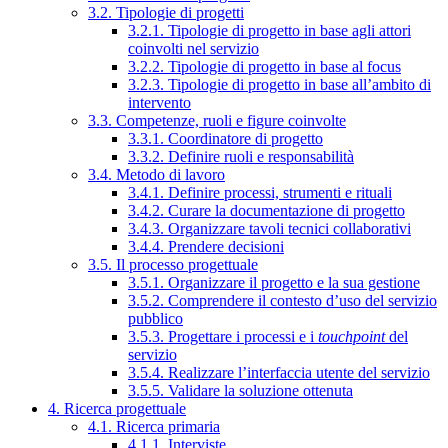
3.2. Tipologie di progetti
3.2.1. Tipologie di progetto in base agli attori
coinvolti nel servizio
3.2.2. Tipologie di progetto in base al focus
3.2.3. Tipologie di progetto in base all’ambito di
intervento
3.3. Competenze, ruoli e figure coinvolte
3.3.1. Coordinatore di progetto
3.3.2. Definire ruoli e responsabilità
3.4. Metodo di lavoro
3.4.1. Definire processi, strumenti e rituali
3.4.2. Curare la documentazione di progetto
3.4.3. Organizzare tavoli tecnici collaborativi
3.4.4. Prendere decisioni
3.5. Il processo progettuale
3.5.1. Organizzare il progetto e la sua gestione
3.5.2. Comprendere il contesto d’uso del servizio
pubblico
3.5.3. Progettare i processi e i
touchpoint
del
servizio
3.5.4. Realizzare l’interfaccia utente del servizio
3.5.5. Validare la soluzione ottenuta
4. Ricerca progettuale
4.1. Ricerca primaria
4.1.1. Interviste