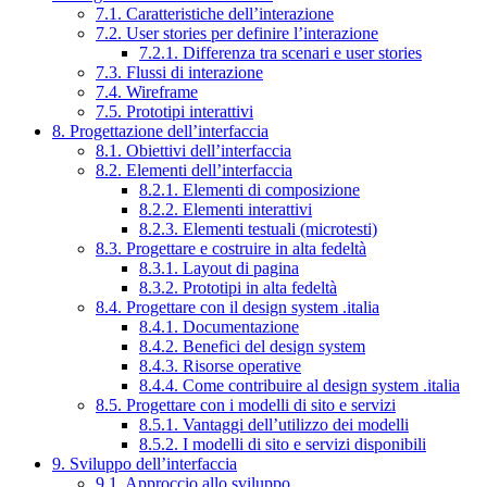
7.1. Caratteristiche dell’interazione
7.2. User stories per definire l’interazione
7.2.1. Differenza tra scenari e user stories
7.3. Flussi di interazione
7.4. Wireframe
7.5. Prototipi interattivi
8. Progettazione dell’interfaccia
8.1. Obiettivi dell’interfaccia
8.2. Elementi dell’interfaccia
8.2.1. Elementi di composizione
8.2.2. Elementi interattivi
8.2.3. Elementi testuali (microtesti)
8.3. Progettare e costruire in alta fedeltà
8.3.1. Layout di pagina
8.3.2. Prototipi in alta fedeltà
8.4. Progettare con il design system .italia
8.4.1. Documentazione
8.4.2. Benefici del design system
8.4.3. Risorse operative
8.4.4. Come contribuire al design system .italia
8.5. Progettare con i modelli di sito e servizi
8.5.1. Vantaggi dell’utilizzo dei modelli
8.5.2. I modelli di sito e servizi disponibili
9. Sviluppo dell’interfaccia
9.1. Approccio allo sviluppo