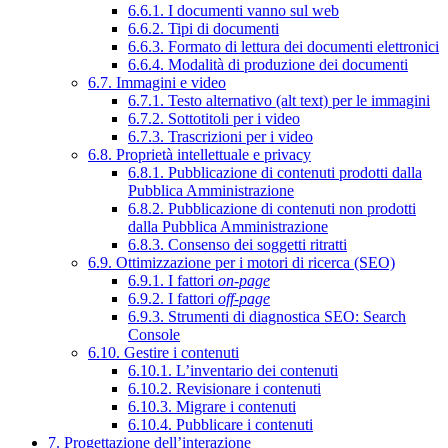
6.6.1. I documenti vanno sul web
6.6.2. Tipi di documenti
6.6.3. Formato di lettura dei documenti elettronici
6.6.4. Modalità di produzione dei documenti
6.7. Immagini e video
6.7.1. Testo alternativo (alt text) per le immagini
6.7.2. Sottotitoli per i video
6.7.3. Trascrizioni per i video
6.8. Proprietà intellettuale e privacy
6.8.1. Pubblicazione di contenuti prodotti dalla
Pubblica Amministrazione
6.8.2. Pubblicazione di contenuti non prodotti
dalla Pubblica Amministrazione
6.8.3. Consenso dei soggetti ritratti
6.9. Ottimizzazione per i motori di ricerca (SEO)
6.9.1. I fattori
on-page
6.9.2. I fattori
off-page
6.9.3. Strumenti di diagnostica SEO: Search
Console
6.10. Gestire i contenuti
6.10.1. L’inventario dei contenuti
6.10.2. Revisionare i contenuti
6.10.3. Migrare i contenuti
6.10.4. Pubblicare i contenuti
7. Progettazione dell’interazione