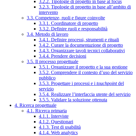
3.2.2. Tipologie di progetto in base al focus
3.2.3. Tipologie di progetto in base all’ambito di
intervento
3.3. Competenze, ruoli e figure coinvolte
3.3.1. Coordinatore di progetto
3.3.2. Definire ruoli e responsabilità
3.4. Metodo di lavoro
3.4.1. Definire processi, strumenti e rituali
3.4.2. Curare la documentazione di progetto
3.4.3. Organizzare tavoli tecnici collaborativi
3.4.4. Prendere decisioni
3.5. Il processo progettuale
3.5.1. Organizzare il progetto e la sua gestione
3.5.2. Comprendere il contesto d’uso del servizio
pubblico
3.5.3. Progettare i processi e i
touchpoint
del
servizio
3.5.4. Realizzare l’interfaccia utente del servizio
3.5.5. Validare la soluzione ottenuta
4. Ricerca progettuale
4.1. Ricerca primaria
4.1.1. Interviste
4.1.2. Questionari
4.1.3. Test di usabilità
4.1.4. Web analytics