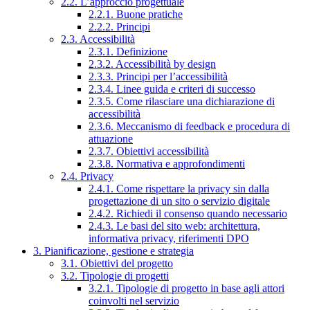
2.2. L’approccio progettuale
2.2.1. Buone pratiche
2.2.2. Principi
2.3. Accessibilità
2.3.1. Definizione
2.3.2. Accessibilità by design
2.3.3. Principi per l’accessibilità
2.3.4. Linee guida e criteri di successo
2.3.5. Come rilasciare una dichiarazione di
accessibilità
2.3.6. Meccanismo di feedback e procedura di
attuazione
2.3.7. Obiettivi accessibilità
2.3.8. Normativa e approfondimenti
2.4. Privacy
2.4.1. Come rispettare la privacy sin dalla
progettazione di un sito o servizio digitale
2.4.2. Richiedi il consenso quando necessario
2.4.3. Le basi del sito web: architettura,
informativa privacy, riferimenti DPO
3. Pianificazione, gestione e strategia
3.1. Obiettivi del progetto
3.2. Tipologie di progetti
3.2.1. Tipologie di progetto in base agli attori
coinvolti nel servizio