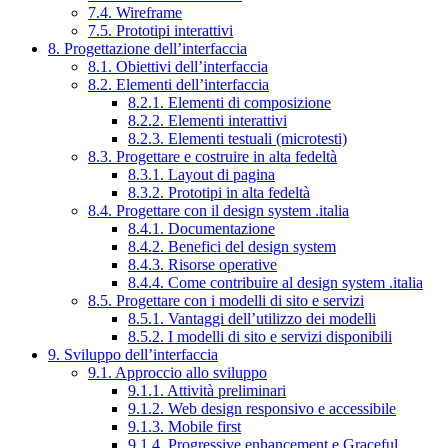
7.4. Wireframe
7.5. Prototipi interattivi
8. Progettazione dell’interfaccia
8.1. Obiettivi dell’interfaccia
8.2. Elementi dell’interfaccia
8.2.1. Elementi di composizione
8.2.2. Elementi interattivi
8.2.3. Elementi testuali (microtesti)
8.3. Progettare e costruire in alta fedeltà
8.3.1. Layout di pagina
8.3.2. Prototipi in alta fedeltà
8.4. Progettare con il design system .italia
8.4.1. Documentazione
8.4.2. Benefici del design system
8.4.3. Risorse operative
8.4.4. Come contribuire al design system .italia
8.5. Progettare con i modelli di sito e servizi
8.5.1. Vantaggi dell’utilizzo dei modelli
8.5.2. I modelli di sito e servizi disponibili
9. Sviluppo dell’interfaccia
9.1. Approccio allo sviluppo
9.1.1. Attività preliminari
9.1.2. Web design responsivo e accessibile
9.1.3. Mobile first
9.1.4. Progressive enhancement e Graceful