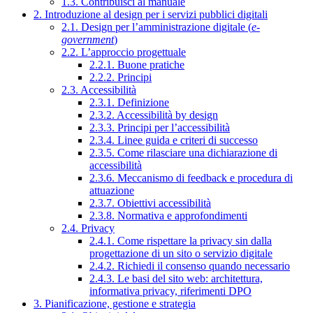
1.3. Contribuisci al manuale
2. Introduzione al design per i servizi pubblici digitali
2.1. Design per l’amministrazione digitale (
e-
government
)
2.2. L’approccio progettuale
2.2.1. Buone pratiche
2.2.2. Principi
2.3. Accessibilità
2.3.1. Definizione
2.3.2. Accessibilità by design
2.3.3. Principi per l’accessibilità
2.3.4. Linee guida e criteri di successo
2.3.5. Come rilasciare una dichiarazione di
accessibilità
2.3.6. Meccanismo di feedback e procedura di
attuazione
2.3.7. Obiettivi accessibilità
2.3.8. Normativa e approfondimenti
2.4. Privacy
2.4.1. Come rispettare la privacy sin dalla
progettazione di un sito o servizio digitale
2.4.2. Richiedi il consenso quando necessario
2.4.3. Le basi del sito web: architettura,
informativa privacy, riferimenti DPO
3. Pianificazione, gestione e strategia