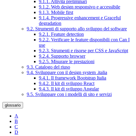
9.1.1. Attività preliminari
9.1.2. Web design responsivo e accessibile
9.1.3. Mobile first
9.1.4. Progressive enhancement e Graceful
degradation
9.2. Strumenti di supporto allo sviluppo del software
9.2.1. Feature detection
9.2.2. Verificare le feature disponibili con Can I
use
9.2.3. Strumenti e risorse per CSS e JavaScript
9.2.4. Supporto browser
9.2.5. Misurare le prestazioni
9.3. Catalogo del riuso
9.4. Sviluppare con il design system .italia
9.4.1. Il framework Bootstrap Italia
9.4.2. Il kit di sviluppo React
9.4.3. Il kit di sviluppo Angular
9.5. Sviluppare con i modelli di sito e servizi
glossario
A
B
C
D