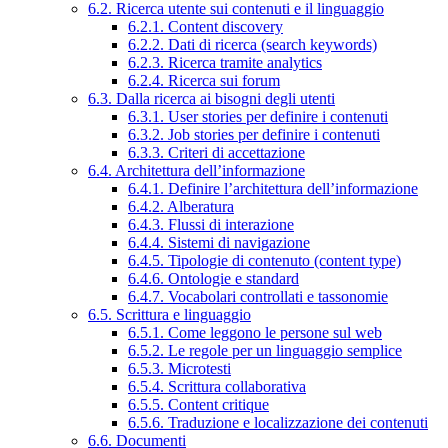
6.2. Ricerca utente sui contenuti e il linguaggio
6.2.1. Content discovery
6.2.2. Dati di ricerca (search keywords)
6.2.3. Ricerca tramite analytics
6.2.4. Ricerca sui forum
6.3. Dalla ricerca ai bisogni degli utenti
6.3.1. User stories per definire i contenuti
6.3.2. Job stories per definire i contenuti
6.3.3. Criteri di accettazione
6.4. Architettura dell’informazione
6.4.1. Definire l’architettura dell’informazione
6.4.2. Alberatura
6.4.3. Flussi di interazione
6.4.4. Sistemi di navigazione
6.4.5. Tipologie di contenuto (content type)
6.4.6. Ontologie e standard
6.4.7. Vocabolari controllati e tassonomie
6.5. Scrittura e linguaggio
6.5.1. Come leggono le persone sul web
6.5.2. Le regole per un linguaggio semplice
6.5.3. Microtesti
6.5.4. Scrittura collaborativa
6.5.5. Content critique
6.5.6. Traduzione e localizzazione dei contenuti
6.6. Documenti