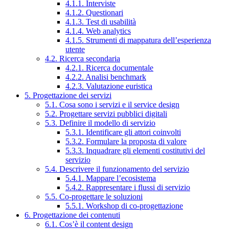
4.1.1. Interviste
4.1.2. Questionari
4.1.3. Test di usabilità
4.1.4. Web analytics
4.1.5. Strumenti di mappatura dell’esperienza
utente
4.2. Ricerca secondaria
4.2.1. Ricerca documentale
4.2.2. Analisi benchmark
4.2.3. Valutazione euristica
5. Progettazione dei servizi
5.1. Cosa sono i servizi e il service design
5.2. Progettare servizi pubblici digitali
5.3. Definire il modello di servizio
5.3.1. Identificare gli attori coinvolti
5.3.2. Formulare la proposta di valore
5.3.3. Inquadrare gli elementi costitutivi del
servizio
5.4. Descrivere il funzionamento del servizio
5.4.1. Mappare l’ecosistema
5.4.2. Rappresentare i flussi di servizio
5.5. Co-progettare le soluzioni
5.5.1. Workshop di co-progettazione
6. Progettazione dei contenuti
6.1. Cos’è il content design