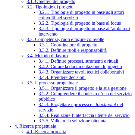
3.1. Obiettivi del progetto
3.2. Tipologie di progetti
3.2.1. Tipologie di progetto in base agli attori
coinvolti nel servizio
3.2.2. Tipologie di progetto in base al focus
3.2.3. Tipologie di progetto in base all’ambito di
intervento
3.3. Competenze, ruoli e figure coinvolte
3.3.1. Coordinatore di progetto
3.3.2. Definire ruoli e responsabilità
3.4. Metodo di lavoro
3.4.1. Definire processi, strumenti e rituali
3.4.2. Curare la documentazione di progetto
3.4.3. Organizzare tavoli tecnici collaborativi
3.4.4. Prendere decisioni
3.5. Il processo progettuale
3.5.1. Organizzare il progetto e la sua gestione
3.5.2. Comprendere il contesto d’uso del servizio
pubblico
3.5.3. Progettare i processi e i
touchpoint
del
servizio
3.5.4. Realizzare l’interfaccia utente del servizio
3.5.5. Validare la soluzione ottenuta
4. Ricerca progettuale
4.1. Ricerca primaria