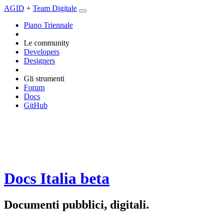
AGID
+
Team Digitale
Piano Triennale
Le community
Developers
Designers
Gli strumenti
Forum
Docs
GitHub
Docs Italia
beta
Documenti pubblici, digitali.