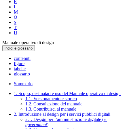
E
I
M
O
S
T
U
Manuale operativo di design
indici e glossario
contenuti
figure
tabelle
glossario
Sommario
1. Scopo, destinatari e uso del Manuale operativo di design
1.1. Versionamento e storico
1.2. Consultazione del manuale
1.3. Contribuisci al manuale
2. Introduzione al design per i servizi pubblici digitali
2.1. Design per l’amministrazione digitale (
e-
government
)