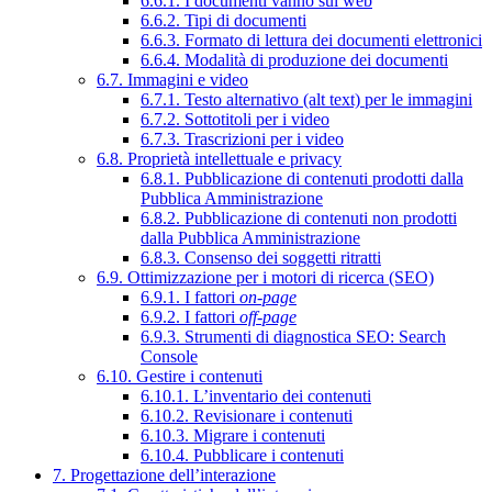
6.6.1. I documenti vanno sul web
6.6.2. Tipi di documenti
6.6.3. Formato di lettura dei documenti elettronici
6.6.4. Modalità di produzione dei documenti
6.7. Immagini e video
6.7.1. Testo alternativo (alt text) per le immagini
6.7.2. Sottotitoli per i video
6.7.3. Trascrizioni per i video
6.8. Proprietà intellettuale e privacy
6.8.1. Pubblicazione di contenuti prodotti dalla
Pubblica Amministrazione
6.8.2. Pubblicazione di contenuti non prodotti
dalla Pubblica Amministrazione
6.8.3. Consenso dei soggetti ritratti
6.9. Ottimizzazione per i motori di ricerca (SEO)
6.9.1. I fattori
on-page
6.9.2. I fattori
off-page
6.9.3. Strumenti di diagnostica SEO: Search
Console
6.10. Gestire i contenuti
6.10.1. L’inventario dei contenuti
6.10.2. Revisionare i contenuti
6.10.3. Migrare i contenuti
6.10.4. Pubblicare i contenuti
7. Progettazione dell’interazione