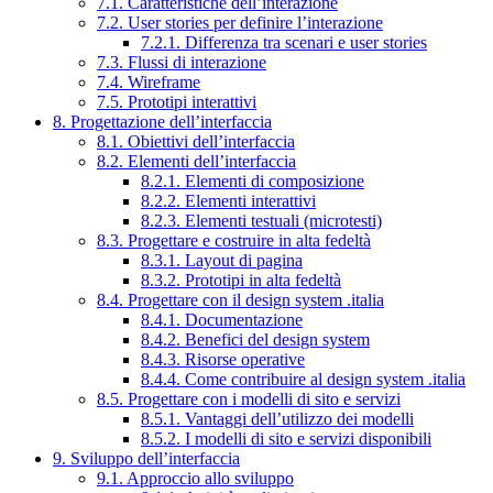
7.1. Caratteristiche dell’interazione
7.2. User stories per definire l’interazione
7.2.1. Differenza tra scenari e user stories
7.3. Flussi di interazione
7.4. Wireframe
7.5. Prototipi interattivi
8. Progettazione dell’interfaccia
8.1. Obiettivi dell’interfaccia
8.2. Elementi dell’interfaccia
8.2.1. Elementi di composizione
8.2.2. Elementi interattivi
8.2.3. Elementi testuali (microtesti)
8.3. Progettare e costruire in alta fedeltà
8.3.1. Layout di pagina
8.3.2. Prototipi in alta fedeltà
8.4. Progettare con il design system .italia
8.4.1. Documentazione
8.4.2. Benefici del design system
8.4.3. Risorse operative
8.4.4. Come contribuire al design system .italia
8.5. Progettare con i modelli di sito e servizi
8.5.1. Vantaggi dell’utilizzo dei modelli
8.5.2. I modelli di sito e servizi disponibili
9. Sviluppo dell’interfaccia
9.1. Approccio allo sviluppo