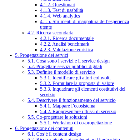
4.1.2. Questionari
4.1.3. Test di usabilità
4.1.4. Web analytics
4.1.5. Strumenti di mappatura dell’esperienza
utente
4.2. Ricerca secondaria
4.2.1. Ricerca documentale
4.2.2. Analisi benchmark
4.2.3. Valutazione euristica
5. Progettazione dei servizi
5.1. Cosa sono i servizi e il service design
5.2. Progettare servizi pubblici digitali
5.3. Definire il modello di servizio
5.3.1. Identificare gli attori coinvolti
5.3.2. Formulare la proposta di valore
5.3.3. Inquadrare gli elementi costitutivi del
servizio
5.4. Descrivere il funzionamento del servizio
5.4.1. Mappare l’ecosistema
5.4.2. Rappresentare i flussi di servizio
5.5. Co-progettare le soluzioni
5.5.1. Workshop di co-progettazione
6. Progettazione dei contenuti
6.1. Cos’è il content design
6.2. Ricerca utente sui contenuti e il linguaggio