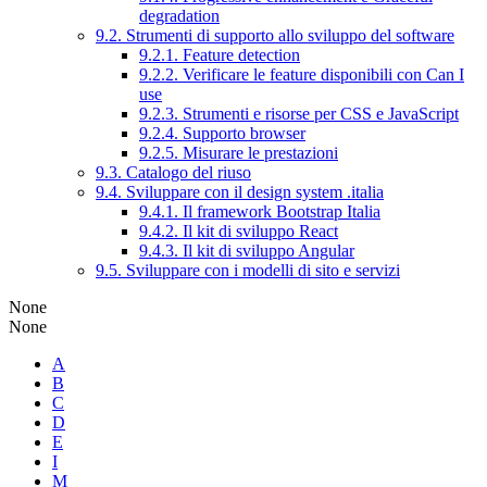
degradation
9.2. Strumenti di supporto allo sviluppo del software
9.2.1. Feature detection
9.2.2. Verificare le feature disponibili con Can I
use
9.2.3. Strumenti e risorse per CSS e JavaScript
9.2.4. Supporto browser
9.2.5. Misurare le prestazioni
9.3. Catalogo del riuso
9.4. Sviluppare con il design system .italia
9.4.1. Il framework Bootstrap Italia
9.4.2. Il kit di sviluppo React
9.4.3. Il kit di sviluppo Angular
9.5. Sviluppare con i modelli di sito e servizi
None
None
A
B
C
D
E
I
M