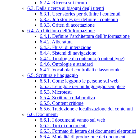
6.2.4. Ricerca sui forum
6.3. Dalla ricerca ai bisogni degli utenti
6.3.1. User stories per definire i contenuti
6.3.2. Job stories per definire i contenuti
6.3.3. Criteri di accettazione
6.4. Architettura dell’informazione
6.4.1. Definire l’architettura dell’informazione
6.4.2. Alberatura
6.4.3. Flussi di interazione
6.4.4. Sistemi di navigazione
6.4.5. Tipologie di contenuto (content type)
6.4.6. Ontologie e standard
6.4.7. Vocabolari controllati e tassonomie
6.5. Scrittura e linguaggio
6.5.1. Come leggono le persone sul web
6.5.2. Le regole per un linguaggio semplice
6.5.3. Microtesti
6.5.4. Scrittura collaborativa
6.5.5. Content critique
6.5.6. Traduzione e localizzazione dei contenuti
6.6. Documenti
6.6.1. I documenti vanno sul web
6.6.2. Tipi di documenti
6.6.3. Formato di lettura dei documenti elettronici
6.6.4. Modalità di produzione dei documenti