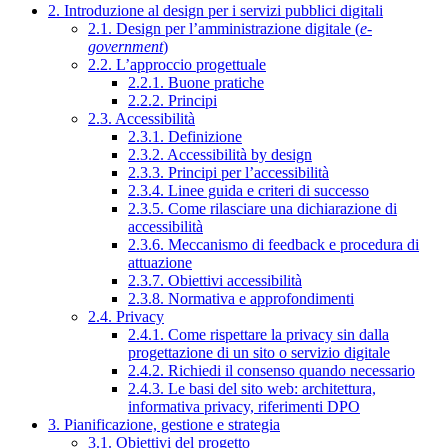
2. Introduzione al design per i servizi pubblici digitali
2.1. Design per l’amministrazione digitale (
e-
government
)
2.2. L’approccio progettuale
2.2.1. Buone pratiche
2.2.2. Principi
2.3. Accessibilità
2.3.1. Definizione
2.3.2. Accessibilità by design
2.3.3. Principi per l’accessibilità
2.3.4. Linee guida e criteri di successo
2.3.5. Come rilasciare una dichiarazione di
accessibilità
2.3.6. Meccanismo di feedback e procedura di
attuazione
2.3.7. Obiettivi accessibilità
2.3.8. Normativa e approfondimenti
2.4. Privacy
2.4.1. Come rispettare la privacy sin dalla
progettazione di un sito o servizio digitale
2.4.2. Richiedi il consenso quando necessario
2.4.3. Le basi del sito web: architettura,
informativa privacy, riferimenti DPO
3. Pianificazione, gestione e strategia
3.1. Obiettivi del progetto