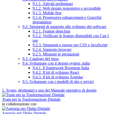
9.1.1. Attività preliminari
9.1.2. Web design responsivo e accessibile
9.1.3. Mobile first
9.1.4. Progressive enhancement e Graceful
degradation
9.2. Strumenti di supporto allo sviluppo del software
9.2.1. Feature detection
9.2.2. Verificare le feature disponibili con Can I
use
9.2.3. Strumenti e risorse per CSS e JavaScript
9.2.4. Supporto browser
9.2.5. Misurare le prestazioni
9.3. Catalogo del riuso
9.4. Sviluppare con il design system .italia
9.4.1. Il framework Bootstrap Italia
9.4.2. Il kit di sviluppo React
9.4.3. Il kit di sviluppo Angular
9.5. Sviluppare con i modelli di sito e servizi
1. Scopo, destinatari e uso del Manuale operativo di design
Team per la Trasformazione Digitale
in collaborazione con
Agenzia per l'Italia Digitale