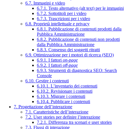
6.7. Immagini e video
6.7.1. Testo alternativo (alt text) per le immagini
6.7.2. Sottotitoli per i video
6.7.3. Trascrizioni per i video
6.8. Proprietà intellettuale e privacy
6.8.1. Pubblicazione di contenuti prodotti dalla
Pubblica Amministrazione
6.8.2. Pubblicazione di contenuti non prodotti
dalla Pubblica Amministrazione
6.8.3. Consenso dei soggetti ritratti
6.9. Ottimizzazione per i motori di ricerca (SEO)
6.9.1. I fattori
on-page
6.9.2. I fattori
off-page
6.9.3. Strumenti di diagnostica SEO: Search
Console
6.10. Gestire i contenuti
6.10.1. L’inventario dei contenuti
6.10.2. Revisionare i contenuti
6.10.3. Migrare i contenuti
6.10.4. Pubblicare i contenuti
7. Progettazione dell’interazione
7.1. Caratteristiche dell’interazione
7.2. User stories per definire l’interazione
7.2.1. Differenza tra scenari e user stories
7.3. Flussi di interazione