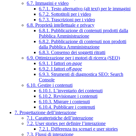
6.7. Immagini e video
6.7.1. Testo alternativo (alt text) per le immagini
6.7.2. Sottotitoli per i video
6.7.3. Trascrizioni per i video
6.8. Proprietà intellettuale e privacy
6.8.1. Pubblicazione di contenuti prodotti dalla
Pubblica Amministrazione
6.8.2. Pubblicazione di contenuti non prodotti
dalla Pubblica Amministrazione
6.8.3. Consenso dei soggetti ritratti
6.9. Ottimizzazione per i motori di ricerca (SEO)
6.9.1. I fattori
on-page
6.9.2. I fattori
off-page
6.9.3. Strumenti di diagnostica SEO: Search
Console
6.10. Gestire i contenuti
6.10.1. L’inventario dei contenuti
6.10.2. Revisionare i contenuti
6.10.3. Migrare i contenuti
6.10.4. Pubblicare i contenuti
7. Progettazione dell’interazione
7.1. Caratteristiche dell’interazione
7.2. User stories per definire l’interazione
7.2.1. Differenza tra scenari e user stories
7.3. Flussi di interazione