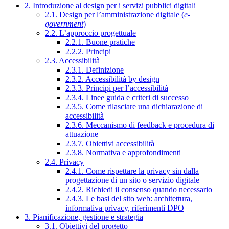
2. Introduzione al design per i servizi pubblici digitali
2.1. Design per l’amministrazione digitale (
e-
government
)
2.2. L’approccio progettuale
2.2.1. Buone pratiche
2.2.2. Principi
2.3. Accessibilità
2.3.1. Definizione
2.3.2. Accessibilità by design
2.3.3. Principi per l’accessibilità
2.3.4. Linee guida e criteri di successo
2.3.5. Come rilasciare una dichiarazione di
accessibilità
2.3.6. Meccanismo di feedback e procedura di
attuazione
2.3.7. Obiettivi accessibilità
2.3.8. Normativa e approfondimenti
2.4. Privacy
2.4.1. Come rispettare la privacy sin dalla
progettazione di un sito o servizio digitale
2.4.2. Richiedi il consenso quando necessario
2.4.3. Le basi del sito web: architettura,
informativa privacy, riferimenti DPO
3. Pianificazione, gestione e strategia
3.1. Obiettivi del progetto