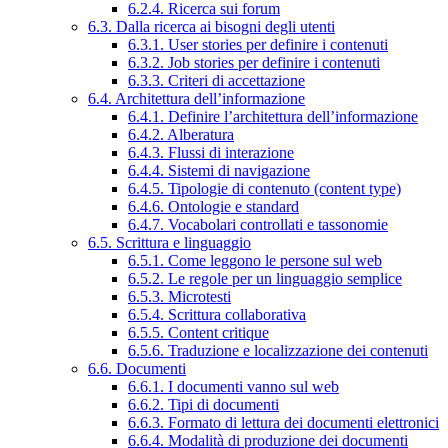
6.2.4. Ricerca sui forum
6.3. Dalla ricerca ai bisogni degli utenti
6.3.1. User stories per definire i contenuti
6.3.2. Job stories per definire i contenuti
6.3.3. Criteri di accettazione
6.4. Architettura dell’informazione
6.4.1. Definire l’architettura dell’informazione
6.4.2. Alberatura
6.4.3. Flussi di interazione
6.4.4. Sistemi di navigazione
6.4.5. Tipologie di contenuto (content type)
6.4.6. Ontologie e standard
6.4.7. Vocabolari controllati e tassonomie
6.5. Scrittura e linguaggio
6.5.1. Come leggono le persone sul web
6.5.2. Le regole per un linguaggio semplice
6.5.3. Microtesti
6.5.4. Scrittura collaborativa
6.5.5. Content critique
6.5.6. Traduzione e localizzazione dei contenuti
6.6. Documenti
6.6.1. I documenti vanno sul web
6.6.2. Tipi di documenti
6.6.3. Formato di lettura dei documenti elettronici
6.6.4. Modalità di produzione dei documenti