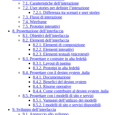
7.1. Caratteristiche dell’interazione
7.2. User stories per definire l’interazione
7.2.1. Differenza tra scenari e user stories
7.3. Flussi di interazione
7.4. Wireframe
7.5. Prototipi interattivi
8. Progettazione dell’interfaccia
8.1. Obiettivi dell’interfaccia
8.2. Elementi dell’interfaccia
8.2.1. Elementi di composizione
8.2.2. Elementi interattivi
8.2.3. Elementi testuali (microtesti)
8.3. Progettare e costruire in alta fedeltà
8.3.1. Layout di pagina
8.3.2. Prototipi in alta fedeltà
8.4. Progettare con il design system .italia
8.4.1. Documentazione
8.4.2. Benefici del design system
8.4.3. Risorse operative
8.4.4. Come contribuire al design system .italia
8.5. Progettare con i modelli di sito e servizi
8.5.1. Vantaggi dell’utilizzo dei modelli
8.5.2. I modelli di sito e servizi disponibili
9. Sviluppo dell’interfaccia
9.1. Approccio allo sviluppo