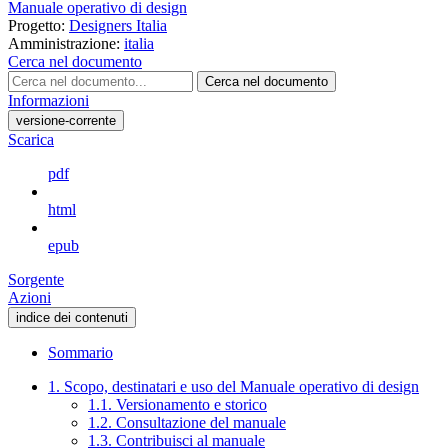
Manuale operativo di design
Progetto:
Designers Italia
Amministrazione:
italia
Cerca nel documento
Cerca nel documento
Informazioni
versione-corrente
Scarica
pdf
html
epub
Sorgente
Azioni
indice dei contenuti
Sommario
1. Scopo, destinatari e uso del Manuale operativo di design
1.1. Versionamento e storico
1.2. Consultazione del manuale
1.3. Contribuisci al manuale