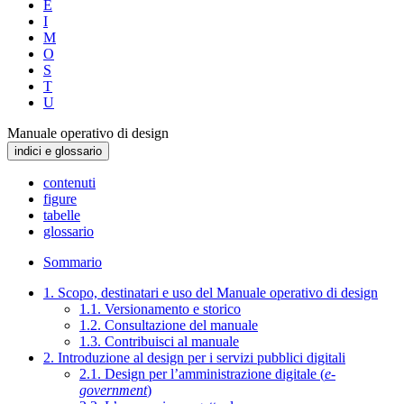
E
I
M
O
S
T
U
Manuale operativo di design
indici e glossario
contenuti
figure
tabelle
glossario
Sommario
1. Scopo, destinatari e uso del Manuale operativo di design
1.1. Versionamento e storico
1.2. Consultazione del manuale
1.3. Contribuisci al manuale
2. Introduzione al design per i servizi pubblici digitali
2.1. Design per l’amministrazione digitale (
e-
government
)