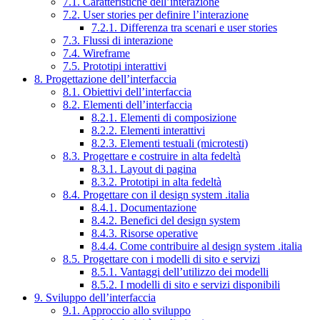
7.1. Caratteristiche dell’interazione
7.2. User stories per definire l’interazione
7.2.1. Differenza tra scenari e user stories
7.3. Flussi di interazione
7.4. Wireframe
7.5. Prototipi interattivi
8. Progettazione dell’interfaccia
8.1. Obiettivi dell’interfaccia
8.2. Elementi dell’interfaccia
8.2.1. Elementi di composizione
8.2.2. Elementi interattivi
8.2.3. Elementi testuali (microtesti)
8.3. Progettare e costruire in alta fedeltà
8.3.1. Layout di pagina
8.3.2. Prototipi in alta fedeltà
8.4. Progettare con il design system .italia
8.4.1. Documentazione
8.4.2. Benefici del design system
8.4.3. Risorse operative
8.4.4. Come contribuire al design system .italia
8.5. Progettare con i modelli di sito e servizi
8.5.1. Vantaggi dell’utilizzo dei modelli
8.5.2. I modelli di sito e servizi disponibili
9. Sviluppo dell’interfaccia
9.1. Approccio allo sviluppo