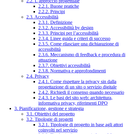
2.2. L’approccio progettuale
2.2.1. Buone pratiche
2.2.2. Principi
2.3. Accessibilità
2.3.1. Definizione
2.3.2. Accessibilità by design
2.3.3. Principi per l’accessibilità
2.3.4. Linee guida e criteri di successo
2.3.5. Come rilasciare una dichiarazione di
accessibilità
2.3.6. Meccanismo di feedback e procedura di
attuazione
2.3.7. Obiettivi accessibilità
2.3.8. Normativa e approfondimenti
2.4. Privacy
2.4.1. Come rispettare la privacy sin dalla
progettazione di un sito o servizio digitale
2.4.2. Richiedi il consenso quando necessario
2.4.3. Le basi del sito web: architettura,
informativa privacy, riferimenti DPO
3. Pianificazione, gestione e strategia
3.1. Obiettivi del progetto
3.2. Tipologie di progetti
3.2.1. Tipologie di progetto in base agli attori
coinvolti nel servizio