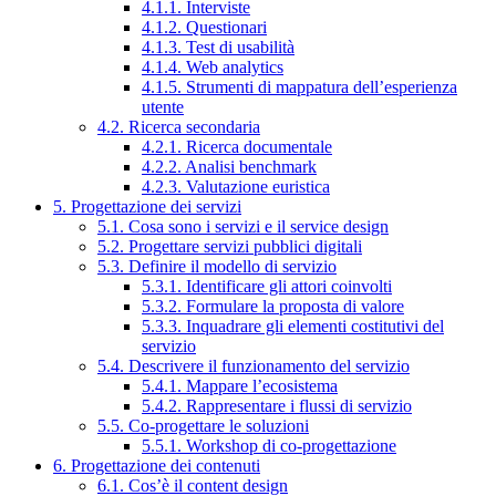
4.1.1. Interviste
4.1.2. Questionari
4.1.3. Test di usabilità
4.1.4. Web analytics
4.1.5. Strumenti di mappatura dell’esperienza
utente
4.2. Ricerca secondaria
4.2.1. Ricerca documentale
4.2.2. Analisi benchmark
4.2.3. Valutazione euristica
5. Progettazione dei servizi
5.1. Cosa sono i servizi e il service design
5.2. Progettare servizi pubblici digitali
5.3. Definire il modello di servizio
5.3.1. Identificare gli attori coinvolti
5.3.2. Formulare la proposta di valore
5.3.3. Inquadrare gli elementi costitutivi del
servizio
5.4. Descrivere il funzionamento del servizio
5.4.1. Mappare l’ecosistema
5.4.2. Rappresentare i flussi di servizio
5.5. Co-progettare le soluzioni
5.5.1. Workshop di co-progettazione
6. Progettazione dei contenuti
6.1. Cos’è il content design