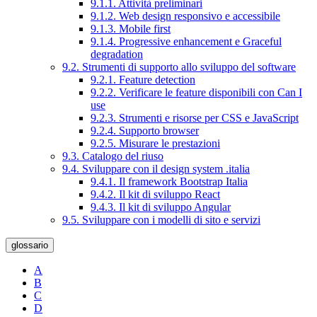
9.1.1. Attività preliminari
9.1.2. Web design responsivo e accessibile
9.1.3. Mobile first
9.1.4. Progressive enhancement e Graceful
degradation
9.2. Strumenti di supporto allo sviluppo del software
9.2.1. Feature detection
9.2.2. Verificare le feature disponibili con Can I
use
9.2.3. Strumenti e risorse per CSS e JavaScript
9.2.4. Supporto browser
9.2.5. Misurare le prestazioni
9.3. Catalogo del riuso
9.4. Sviluppare con il design system .italia
9.4.1. Il framework Bootstrap Italia
9.4.2. Il kit di sviluppo React
9.4.3. Il kit di sviluppo Angular
9.5. Sviluppare con i modelli di sito e servizi
glossario
A
B
C
D