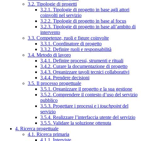
3.2. Tipologie di progetti
3.2.1. Tipologie di progetto in base agli attori
coinvolti nel servizio
3.2.2. Tipologie di progetto in base al focus
3.2.3. Tipologie di progetto in base all’ambito di
intervento
3.3. Competenze, ruoli e figure coinvolte
3.3.1. Coordinatore di progetto
3.3.2. Definire ruoli e responsabilità
3.4. Metodo di lavoro
3.4.1. Definire processi, strumenti e rituali
3.4.2. Curare la documentazione di progetto
3.4.3. Organizzare tavoli tecnici collaborativi
3.4.4. Prendere decisioni
3.5. Il processo progettuale
3.5.1. Organizzare il progetto e la sua gestione
3.5.2. Comprendere il contesto d’uso del servizio
pubblico
3.5.3. Progettare i processi e i
touchpoint
del
servizio
3.5.4. Realizzare l’interfaccia utente del servizio
3.5.5. Validare la soluzione ottenuta
4. Ricerca progettuale
4.1. Ricerca primaria
4.1.1. Interviste