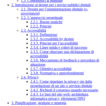
1.3. Contribuisci al manuale
2. Introduzione al design per i servizi pubblici digitali
2.1. Design per l’amministrazione digitale (
e-
government
)
2.2. L’approccio progettuale
2.2.1. Buone pratiche
2.2.2. Principi
2.3. Accessibilità
2.3.1. Definizione
2.3.2. Accessibilità by design
2.3.3. Principi per l’accessibilità
2.3.4. Linee guida e criteri di successo
2.3.5. Come rilasciare una dichiarazione di
accessibilità
2.3.6. Meccanismo di feedback e procedura di
attuazione
2.3.7. Obiettivi accessibilità
2.3.8. Normativa e approfondimenti
2.4. Privacy
2.4.1. Come rispettare la privacy sin dalla
progettazione di un sito o servizio digitale
2.4.2. Richiedi il consenso quando necessario
2.4.3. Le basi del sito web: architettura,
informativa privacy, riferimenti DPO
3. Pianificazione, gestione e strategia