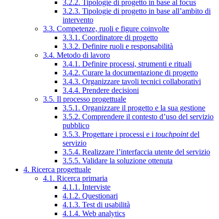
3.2.2. Tipologie di progetto in base al focus
3.2.3. Tipologie di progetto in base all’ambito di
intervento
3.3. Competenze, ruoli e figure coinvolte
3.3.1. Coordinatore di progetto
3.3.2. Definire ruoli e responsabilità
3.4. Metodo di lavoro
3.4.1. Definire processi, strumenti e rituali
3.4.2. Curare la documentazione di progetto
3.4.3. Organizzare tavoli tecnici collaborativi
3.4.4. Prendere decisioni
3.5. Il processo progettuale
3.5.1. Organizzare il progetto e la sua gestione
3.5.2. Comprendere il contesto d’uso del servizio
pubblico
3.5.3. Progettare i processi e i
touchpoint
del
servizio
3.5.4. Realizzare l’interfaccia utente del servizio
3.5.5. Validare la soluzione ottenuta
4. Ricerca progettuale
4.1. Ricerca primaria
4.1.1. Interviste
4.1.2. Questionari
4.1.3. Test di usabilità
4.1.4. Web analytics