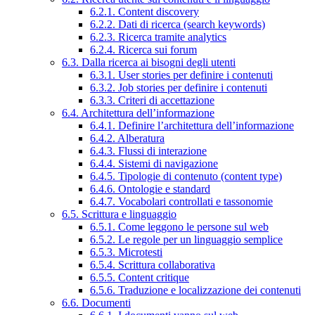
6.2.1. Content discovery
6.2.2. Dati di ricerca (search keywords)
6.2.3. Ricerca tramite analytics
6.2.4. Ricerca sui forum
6.3. Dalla ricerca ai bisogni degli utenti
6.3.1. User stories per definire i contenuti
6.3.2. Job stories per definire i contenuti
6.3.3. Criteri di accettazione
6.4. Architettura dell’informazione
6.4.1. Definire l’architettura dell’informazione
6.4.2. Alberatura
6.4.3. Flussi di interazione
6.4.4. Sistemi di navigazione
6.4.5. Tipologie di contenuto (content type)
6.4.6. Ontologie e standard
6.4.7. Vocabolari controllati e tassonomie
6.5. Scrittura e linguaggio
6.5.1. Come leggono le persone sul web
6.5.2. Le regole per un linguaggio semplice
6.5.3. Microtesti
6.5.4. Scrittura collaborativa
6.5.5. Content critique
6.5.6. Traduzione e localizzazione dei contenuti
6.6. Documenti