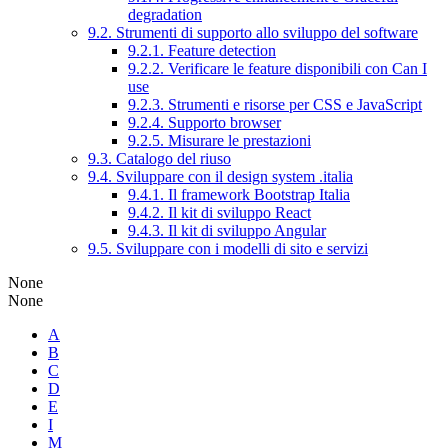
degradation
9.2. Strumenti di supporto allo sviluppo del software
9.2.1. Feature detection
9.2.2. Verificare le feature disponibili con Can I
use
9.2.3. Strumenti e risorse per CSS e JavaScript
9.2.4. Supporto browser
9.2.5. Misurare le prestazioni
9.3. Catalogo del riuso
9.4. Sviluppare con il design system .italia
9.4.1. Il framework Bootstrap Italia
9.4.2. Il kit di sviluppo React
9.4.3. Il kit di sviluppo Angular
9.5. Sviluppare con i modelli di sito e servizi
None
None
A
B
C
D
E
I
M