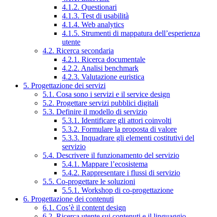
4.1.2. Questionari
4.1.3. Test di usabilità
4.1.4. Web analytics
4.1.5. Strumenti di mappatura dell’esperienza
utente
4.2. Ricerca secondaria
4.2.1. Ricerca documentale
4.2.2. Analisi benchmark
4.2.3. Valutazione euristica
5. Progettazione dei servizi
5.1. Cosa sono i servizi e il service design
5.2. Progettare servizi pubblici digitali
5.3. Definire il modello di servizio
5.3.1. Identificare gli attori coinvolti
5.3.2. Formulare la proposta di valore
5.3.3. Inquadrare gli elementi costitutivi del
servizio
5.4. Descrivere il funzionamento del servizio
5.4.1. Mappare l’ecosistema
5.4.2. Rappresentare i flussi di servizio
5.5. Co-progettare le soluzioni
5.5.1. Workshop di co-progettazione
6. Progettazione dei contenuti
6.1. Cos’è il content design
6.2. Ricerca utente sui contenuti e il linguaggio