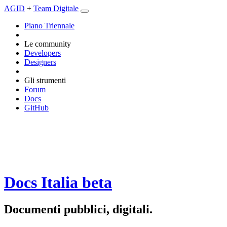
AGID
+
Team Digitale
Piano Triennale
Le community
Developers
Designers
Gli strumenti
Forum
Docs
GitHub
Docs Italia
beta
Documenti pubblici, digitali.