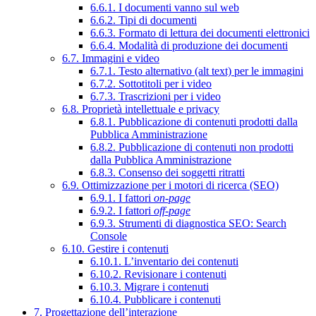
6.6.1. I documenti vanno sul web
6.6.2. Tipi di documenti
6.6.3. Formato di lettura dei documenti elettronici
6.6.4. Modalità di produzione dei documenti
6.7. Immagini e video
6.7.1. Testo alternativo (alt text) per le immagini
6.7.2. Sottotitoli per i video
6.7.3. Trascrizioni per i video
6.8. Proprietà intellettuale e privacy
6.8.1. Pubblicazione di contenuti prodotti dalla
Pubblica Amministrazione
6.8.2. Pubblicazione di contenuti non prodotti
dalla Pubblica Amministrazione
6.8.3. Consenso dei soggetti ritratti
6.9. Ottimizzazione per i motori di ricerca (SEO)
6.9.1. I fattori
on-page
6.9.2. I fattori
off-page
6.9.3. Strumenti di diagnostica SEO: Search
Console
6.10. Gestire i contenuti
6.10.1. L’inventario dei contenuti
6.10.2. Revisionare i contenuti
6.10.3. Migrare i contenuti
6.10.4. Pubblicare i contenuti
7. Progettazione dell’interazione