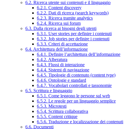
6.2. Ricerca utente sui contenuti e il linguaggio
6.2.1. Content discovery
6.2.2. Dati di ricerca (search keywords)
6.2.3. Ricerca tramite analytics
6.2.4. Ricerca sui forum
6.3. Dalla ricerca ai bisogni degli utenti
6.3.1. User stories per definire i contenuti
6.3.2. Job stories per definire i contenuti
6.3.3. Criteri di accettazione
6.4. Architettura dell’informazione
6.4.1. Definire l’architettura dell’informazione
6.4.2. Alberatura
6.4.3. Flussi di interazione
6.4.4. Sistemi di navigazione
6.4.5. Tipologie di contenuto (content type)
6.4.6. Ontologie e standard
6.4.7. Vocabolari controllati e tassonomie
6.5. Scrittura e linguaggio
6.5.1. Come leggono le persone sul web
6.5.2. Le regole per un linguaggio semplice
6.5.3. Microtesti
6.5.4. Scrittura collaborativa
6.5.5. Content critique
6.5.6. Traduzione e localizzazione dei contenuti
6.6. Documenti