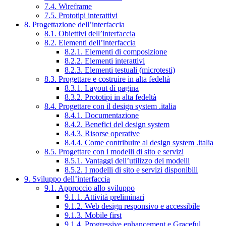
7.4. Wireframe
7.5. Prototipi interattivi
8. Progettazione dell’interfaccia
8.1. Obiettivi dell’interfaccia
8.2. Elementi dell’interfaccia
8.2.1. Elementi di composizione
8.2.2. Elementi interattivi
8.2.3. Elementi testuali (microtesti)
8.3. Progettare e costruire in alta fedeltà
8.3.1. Layout di pagina
8.3.2. Prototipi in alta fedeltà
8.4. Progettare con il design system .italia
8.4.1. Documentazione
8.4.2. Benefici del design system
8.4.3. Risorse operative
8.4.4. Come contribuire al design system .italia
8.5. Progettare con i modelli di sito e servizi
8.5.1. Vantaggi dell’utilizzo dei modelli
8.5.2. I modelli di sito e servizi disponibili
9. Sviluppo dell’interfaccia
9.1. Approccio allo sviluppo
9.1.1. Attività preliminari
9.1.2. Web design responsivo e accessibile
9.1.3. Mobile first
9.1.4. Progressive enhancement e Graceful