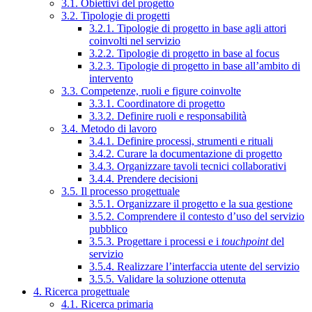
3.1. Obiettivi del progetto
3.2. Tipologie di progetti
3.2.1. Tipologie di progetto in base agli attori
coinvolti nel servizio
3.2.2. Tipologie di progetto in base al focus
3.2.3. Tipologie di progetto in base all’ambito di
intervento
3.3. Competenze, ruoli e figure coinvolte
3.3.1. Coordinatore di progetto
3.3.2. Definire ruoli e responsabilità
3.4. Metodo di lavoro
3.4.1. Definire processi, strumenti e rituali
3.4.2. Curare la documentazione di progetto
3.4.3. Organizzare tavoli tecnici collaborativi
3.4.4. Prendere decisioni
3.5. Il processo progettuale
3.5.1. Organizzare il progetto e la sua gestione
3.5.2. Comprendere il contesto d’uso del servizio
pubblico
3.5.3. Progettare i processi e i
touchpoint
del
servizio
3.5.4. Realizzare l’interfaccia utente del servizio
3.5.5. Validare la soluzione ottenuta
4. Ricerca progettuale
4.1. Ricerca primaria