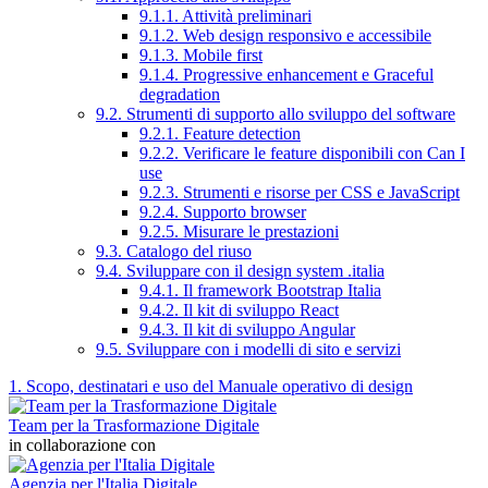
9.1.1. Attività preliminari
9.1.2. Web design responsivo e accessibile
9.1.3. Mobile first
9.1.4. Progressive enhancement e Graceful
degradation
9.2. Strumenti di supporto allo sviluppo del software
9.2.1. Feature detection
9.2.2. Verificare le feature disponibili con Can I
use
9.2.3. Strumenti e risorse per CSS e JavaScript
9.2.4. Supporto browser
9.2.5. Misurare le prestazioni
9.3. Catalogo del riuso
9.4. Sviluppare con il design system .italia
9.4.1. Il framework Bootstrap Italia
9.4.2. Il kit di sviluppo React
9.4.3. Il kit di sviluppo Angular
9.5. Sviluppare con i modelli di sito e servizi
1. Scopo, destinatari e uso del Manuale operativo di design
Team per la Trasformazione Digitale
in collaborazione con
Agenzia per l'Italia Digitale