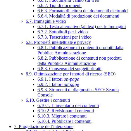
6.6.1. I documenti vanno sul web
6.6.2. Tipi di documenti
6.6.3. Formato di lettura dei documenti elettronici
6.6.4. Modalità di produzione dei documenti
6.7. Immagini e video
6.7.1. Testo alternativo (alt text) per le immagini
6.7.2. Sottotitoli per i video
6.7.3. Trascrizioni per i video
6.8. Proprietà intellettuale e privacy
6.8.1. Pubblicazione di contenuti prodotti dalla
Pubblica Amministrazione
6.8.2. Pubblicazione di contenuti non prodotti
dalla Pubblica Amministrazione
6.8.3. Consenso dei soggetti ritratti
6.9. Ottimizzazione per i motori di ricerca (SEO)
6.9.1. I fattori
on-page
6.9.2. I fattori
off-page
6.9.3. Strumenti di diagnostica SEO: Search
Console
6.10. Gestire i contenuti
6.10.1. L’inventario dei contenuti
6.10.2. Revisionare i contenuti
6.10.3. Migrare i contenuti
6.10.4. Pubblicare i contenuti
7. Progettazione dell’interazione