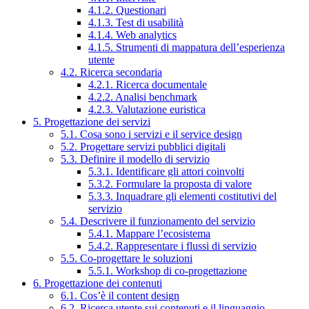
4.1.2. Questionari
4.1.3. Test di usabilità
4.1.4. Web analytics
4.1.5. Strumenti di mappatura dell’esperienza
utente
4.2. Ricerca secondaria
4.2.1. Ricerca documentale
4.2.2. Analisi benchmark
4.2.3. Valutazione euristica
5. Progettazione dei servizi
5.1. Cosa sono i servizi e il service design
5.2. Progettare servizi pubblici digitali
5.3. Definire il modello di servizio
5.3.1. Identificare gli attori coinvolti
5.3.2. Formulare la proposta di valore
5.3.3. Inquadrare gli elementi costitutivi del
servizio
5.4. Descrivere il funzionamento del servizio
5.4.1. Mappare l’ecosistema
5.4.2. Rappresentare i flussi di servizio
5.5. Co-progettare le soluzioni
5.5.1. Workshop di co-progettazione
6. Progettazione dei contenuti
6.1. Cos’è il content design
6.2. Ricerca utente sui contenuti e il linguaggio