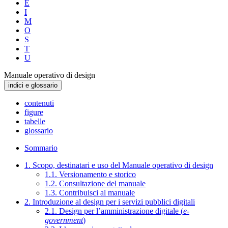
E
I
M
O
S
T
U
Manuale operativo di design
indici e glossario
contenuti
figure
tabelle
glossario
Sommario
1. Scopo, destinatari e uso del Manuale operativo di design
1.1. Versionamento e storico
1.2. Consultazione del manuale
1.3. Contribuisci al manuale
2. Introduzione al design per i servizi pubblici digitali
2.1. Design per l’amministrazione digitale (
e-
government
)