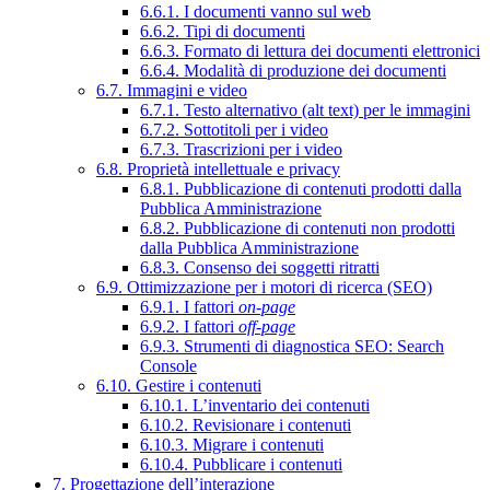
6.6.1. I documenti vanno sul web
6.6.2. Tipi di documenti
6.6.3. Formato di lettura dei documenti elettronici
6.6.4. Modalità di produzione dei documenti
6.7. Immagini e video
6.7.1. Testo alternativo (alt text) per le immagini
6.7.2. Sottotitoli per i video
6.7.3. Trascrizioni per i video
6.8. Proprietà intellettuale e privacy
6.8.1. Pubblicazione di contenuti prodotti dalla
Pubblica Amministrazione
6.8.2. Pubblicazione di contenuti non prodotti
dalla Pubblica Amministrazione
6.8.3. Consenso dei soggetti ritratti
6.9. Ottimizzazione per i motori di ricerca (SEO)
6.9.1. I fattori
on-page
6.9.2. I fattori
off-page
6.9.3. Strumenti di diagnostica SEO: Search
Console
6.10. Gestire i contenuti
6.10.1. L’inventario dei contenuti
6.10.2. Revisionare i contenuti
6.10.3. Migrare i contenuti
6.10.4. Pubblicare i contenuti
7. Progettazione dell’interazione