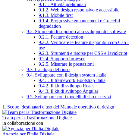
9.1.1. Attività preliminari
9.1.2. Web design responsivo e accessibile
9.1.3. Mobile first
9.1.4. Progressive enhancement e Graceful
degradation
9.2. Strumenti di supporto allo sviluppo del software
9.2.1. Feature detection
9.2.2. Verificare le feature disponibili con Can I
use
9.2.3. Strumenti e risorse per CSS e JavaScript
9.2.4. Supporto browser
9.2.5. Misurare le prestazioni
9.3. Catalogo del riuso
9.4. Sviluppare con il design system .italia
9.4.1. Il framework Bootstrap Italia
9.4.2. Il kit di sviluppo React
9.4.3. Il kit di sviluppo Angular
9.5. Sviluppare con i modelli di sito e servizi
1. Scopo, destinatari e uso del Manuale operativo di design
Team per la Trasformazione Digitale
in collaborazione con
Agenzia per l'Italia Digitale