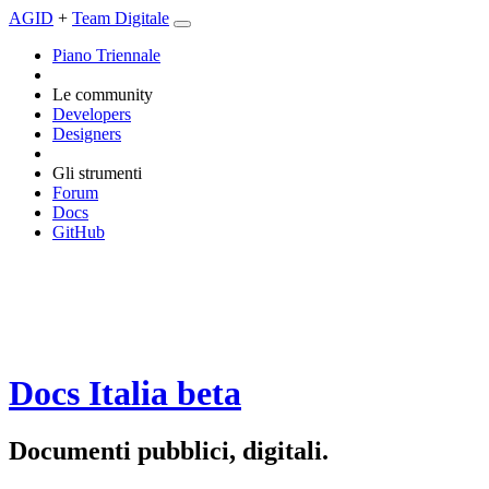
AGID
+
Team Digitale
Piano Triennale
Le community
Developers
Designers
Gli strumenti
Forum
Docs
GitHub
Docs Italia
beta
Documenti pubblici, digitali.