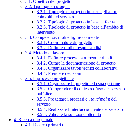
3.1. Obiettivi del progetto
3.2. Tipologie di progetti
3.2.1. Tipologie di progetto in base agli attori
coinvolti nel servizio
3.2.2. Tipologie di progetto in base al focus
3.2.3. Tipologie di progetto in base all’ambito di
intervento
3.3. Competenze, ruoli e figure coinvolte
3.3.1. Coordinatore di progetto
3.3.2. Definire ruoli e responsabilità
3.4. Metodo di lavoro
3.4.1. Definire processi, strumenti e rituali
3.4.2. Curare la documentazione di progetto
3.4.3. Organizzare tavoli tecnici collaborativi
3.4.4. Prendere decisioni
3.5. Il processo progettuale
3.5.1. Organizzare il progetto e la sua gestione
3.5.2. Comprendere il contesto d’uso del servizio
pubblico
3.5.3. Progettare i processi e i
touchpoint
del
servizio
3.5.4. Realizzare l’interfaccia utente del servizio
3.5.5. Validare la soluzione ottenuta
4. Ricerca progettuale
4.1. Ricerca primaria