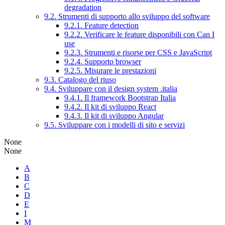
degradation
9.2. Strumenti di supporto allo sviluppo del software
9.2.1. Feature detection
9.2.2. Verificare le feature disponibili con Can I
use
9.2.3. Strumenti e risorse per CSS e JavaScript
9.2.4. Supporto browser
9.2.5. Misurare le prestazioni
9.3. Catalogo del riuso
9.4. Sviluppare con il design system .italia
9.4.1. Il framework Bootstrap Italia
9.4.2. Il kit di sviluppo React
9.4.3. Il kit di sviluppo Angular
9.5. Sviluppare con i modelli di sito e servizi
None
None
A
B
C
D
E
I
M