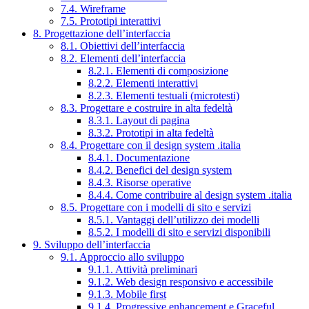
7.4. Wireframe
7.5. Prototipi interattivi
8. Progettazione dell’interfaccia
8.1. Obiettivi dell’interfaccia
8.2. Elementi dell’interfaccia
8.2.1. Elementi di composizione
8.2.2. Elementi interattivi
8.2.3. Elementi testuali (microtesti)
8.3. Progettare e costruire in alta fedeltà
8.3.1. Layout di pagina
8.3.2. Prototipi in alta fedeltà
8.4. Progettare con il design system .italia
8.4.1. Documentazione
8.4.2. Benefici del design system
8.4.3. Risorse operative
8.4.4. Come contribuire al design system .italia
8.5. Progettare con i modelli di sito e servizi
8.5.1. Vantaggi dell’utilizzo dei modelli
8.5.2. I modelli di sito e servizi disponibili
9. Sviluppo dell’interfaccia
9.1. Approccio allo sviluppo
9.1.1. Attività preliminari
9.1.2. Web design responsivo e accessibile
9.1.3. Mobile first
9.1.4. Progressive enhancement e Graceful