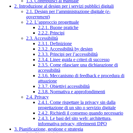
1.3. Contribuisci al manuale
2. Introduzione al design per i servizi pubblici digitali
2.1. Design per l’amministrazione digitale (
e-
government
)
2.2. L’approccio progettuale
2.2.1. Buone pratiche
2.2.2. Principi
2.3. Accessibilità
2.3.1. Definizione
2.3.2. Accessibilità by design
2.3.3. Principi per l’accessibilità
2.3.4. Linee guida e criteri di successo
2.3.5. Come rilasciare una dichiarazione di
accessibilità
2.3.6. Meccanismo di feedback e procedura di
attuazione
2.3.7. Obiettivi accessibilità
2.3.8. Normativa e approfondimenti
2.4. Privacy
2.4.1. Come rispettare la privacy sin dalla
progettazione di un sito o servizio digitale
2.4.2. Richiedi il consenso quando necessario
2.4.3. Le basi del sito web: architettura,
informativa privacy, riferimenti DPO
3. Pianificazione, gestione e strategia