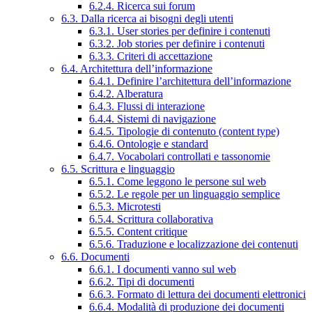
6.2.4. Ricerca sui forum
6.3. Dalla ricerca ai bisogni degli utenti
6.3.1. User stories per definire i contenuti
6.3.2. Job stories per definire i contenuti
6.3.3. Criteri di accettazione
6.4. Architettura dell’informazione
6.4.1. Definire l’architettura dell’informazione
6.4.2. Alberatura
6.4.3. Flussi di interazione
6.4.4. Sistemi di navigazione
6.4.5. Tipologie di contenuto (content type)
6.4.6. Ontologie e standard
6.4.7. Vocabolari controllati e tassonomie
6.5. Scrittura e linguaggio
6.5.1. Come leggono le persone sul web
6.5.2. Le regole per un linguaggio semplice
6.5.3. Microtesti
6.5.4. Scrittura collaborativa
6.5.5. Content critique
6.5.6. Traduzione e localizzazione dei contenuti
6.6. Documenti
6.6.1. I documenti vanno sul web
6.6.2. Tipi di documenti
6.6.3. Formato di lettura dei documenti elettronici
6.6.4. Modalità di produzione dei documenti