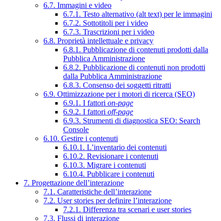
6.7. Immagini e video
6.7.1. Testo alternativo (alt text) per le immagini
6.7.2. Sottotitoli per i video
6.7.3. Trascrizioni per i video
6.8. Proprietà intellettuale e privacy
6.8.1. Pubblicazione di contenuti prodotti dalla
Pubblica Amministrazione
6.8.2. Pubblicazione di contenuti non prodotti
dalla Pubblica Amministrazione
6.8.3. Consenso dei soggetti ritratti
6.9. Ottimizzazione per i motori di ricerca (SEO)
6.9.1. I fattori
on-page
6.9.2. I fattori
off-page
6.9.3. Strumenti di diagnostica SEO: Search
Console
6.10. Gestire i contenuti
6.10.1. L’inventario dei contenuti
6.10.2. Revisionare i contenuti
6.10.3. Migrare i contenuti
6.10.4. Pubblicare i contenuti
7. Progettazione dell’interazione
7.1. Caratteristiche dell’interazione
7.2. User stories per definire l’interazione
7.2.1. Differenza tra scenari e user stories
7.3. Flussi di interazione