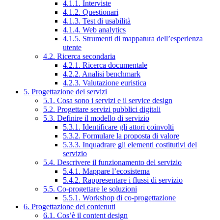
4.1.1. Interviste
4.1.2. Questionari
4.1.3. Test di usabilità
4.1.4. Web analytics
4.1.5. Strumenti di mappatura dell’esperienza
utente
4.2. Ricerca secondaria
4.2.1. Ricerca documentale
4.2.2. Analisi benchmark
4.2.3. Valutazione euristica
5. Progettazione dei servizi
5.1. Cosa sono i servizi e il service design
5.2. Progettare servizi pubblici digitali
5.3. Definire il modello di servizio
5.3.1. Identificare gli attori coinvolti
5.3.2. Formulare la proposta di valore
5.3.3. Inquadrare gli elementi costitutivi del
servizio
5.4. Descrivere il funzionamento del servizio
5.4.1. Mappare l’ecosistema
5.4.2. Rappresentare i flussi di servizio
5.5. Co-progettare le soluzioni
5.5.1. Workshop di co-progettazione
6. Progettazione dei contenuti
6.1. Cos’è il content design