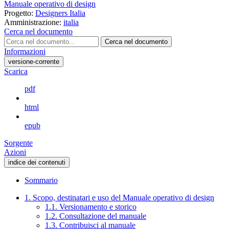
Manuale operativo di design
Progetto:
Designers Italia
Amministrazione:
italia
Cerca nel documento
Cerca nel documento
Informazioni
versione-corrente
Scarica
pdf
html
epub
Sorgente
Azioni
indice dei contenuti
Sommario
1. Scopo, destinatari e uso del Manuale operativo di design
1.1. Versionamento e storico
1.2. Consultazione del manuale
1.3. Contribuisci al manuale