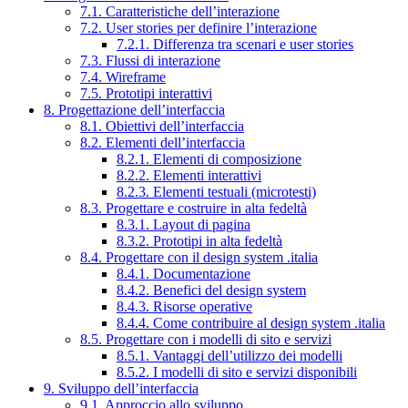
7.1. Caratteristiche dell’interazione
7.2. User stories per definire l’interazione
7.2.1. Differenza tra scenari e user stories
7.3. Flussi di interazione
7.4. Wireframe
7.5. Prototipi interattivi
8. Progettazione dell’interfaccia
8.1. Obiettivi dell’interfaccia
8.2. Elementi dell’interfaccia
8.2.1. Elementi di composizione
8.2.2. Elementi interattivi
8.2.3. Elementi testuali (microtesti)
8.3. Progettare e costruire in alta fedeltà
8.3.1. Layout di pagina
8.3.2. Prototipi in alta fedeltà
8.4. Progettare con il design system .italia
8.4.1. Documentazione
8.4.2. Benefici del design system
8.4.3. Risorse operative
8.4.4. Come contribuire al design system .italia
8.5. Progettare con i modelli di sito e servizi
8.5.1. Vantaggi dell’utilizzo dei modelli
8.5.2. I modelli di sito e servizi disponibili
9. Sviluppo dell’interfaccia
9.1. Approccio allo sviluppo