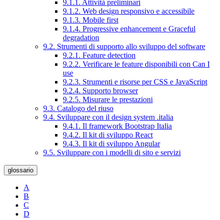
9.1.1. Attività preliminari
9.1.2. Web design responsivo e accessibile
9.1.3. Mobile first
9.1.4. Progressive enhancement e Graceful
degradation
9.2. Strumenti di supporto allo sviluppo del software
9.2.1. Feature detection
9.2.2. Verificare le feature disponibili con Can I
use
9.2.3. Strumenti e risorse per CSS e JavaScript
9.2.4. Supporto browser
9.2.5. Misurare le prestazioni
9.3. Catalogo del riuso
9.4. Sviluppare con il design system .italia
9.4.1. Il framework Bootstrap Italia
9.4.2. Il kit di sviluppo React
9.4.3. Il kit di sviluppo Angular
9.5. Sviluppare con i modelli di sito e servizi
glossario
A
B
C
D