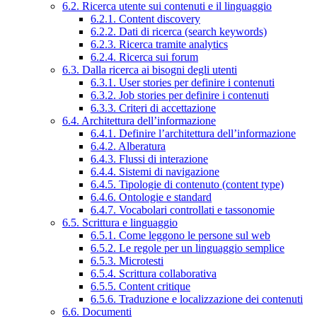
6.2. Ricerca utente sui contenuti e il linguaggio
6.2.1. Content discovery
6.2.2. Dati di ricerca (search keywords)
6.2.3. Ricerca tramite analytics
6.2.4. Ricerca sui forum
6.3. Dalla ricerca ai bisogni degli utenti
6.3.1. User stories per definire i contenuti
6.3.2. Job stories per definire i contenuti
6.3.3. Criteri di accettazione
6.4. Architettura dell’informazione
6.4.1. Definire l’architettura dell’informazione
6.4.2. Alberatura
6.4.3. Flussi di interazione
6.4.4. Sistemi di navigazione
6.4.5. Tipologie di contenuto (content type)
6.4.6. Ontologie e standard
6.4.7. Vocabolari controllati e tassonomie
6.5. Scrittura e linguaggio
6.5.1. Come leggono le persone sul web
6.5.2. Le regole per un linguaggio semplice
6.5.3. Microtesti
6.5.4. Scrittura collaborativa
6.5.5. Content critique
6.5.6. Traduzione e localizzazione dei contenuti
6.6. Documenti