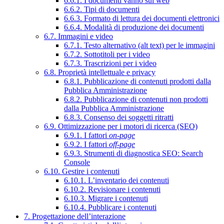
6.6.1. I documenti vanno sul web
6.6.2. Tipi di documenti
6.6.3. Formato di lettura dei documenti elettronici
6.6.4. Modalità di produzione dei documenti
6.7. Immagini e video
6.7.1. Testo alternativo (alt text) per le immagini
6.7.2. Sottotitoli per i video
6.7.3. Trascrizioni per i video
6.8. Proprietà intellettuale e privacy
6.8.1. Pubblicazione di contenuti prodotti dalla
Pubblica Amministrazione
6.8.2. Pubblicazione di contenuti non prodotti
dalla Pubblica Amministrazione
6.8.3. Consenso dei soggetti ritratti
6.9. Ottimizzazione per i motori di ricerca (SEO)
6.9.1. I fattori
on-page
6.9.2. I fattori
off-page
6.9.3. Strumenti di diagnostica SEO: Search
Console
6.10. Gestire i contenuti
6.10.1. L’inventario dei contenuti
6.10.2. Revisionare i contenuti
6.10.3. Migrare i contenuti
6.10.4. Pubblicare i contenuti
7. Progettazione dell’interazione