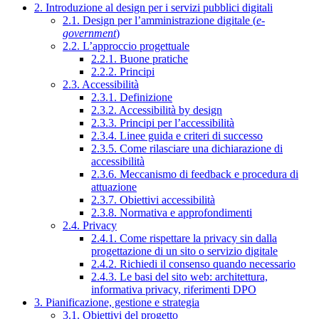
2. Introduzione al design per i servizi pubblici digitali
2.1. Design per l’amministrazione digitale (
e-
government
)
2.2. L’approccio progettuale
2.2.1. Buone pratiche
2.2.2. Principi
2.3. Accessibilità
2.3.1. Definizione
2.3.2. Accessibilità by design
2.3.3. Principi per l’accessibilità
2.3.4. Linee guida e criteri di successo
2.3.5. Come rilasciare una dichiarazione di
accessibilità
2.3.6. Meccanismo di feedback e procedura di
attuazione
2.3.7. Obiettivi accessibilità
2.3.8. Normativa e approfondimenti
2.4. Privacy
2.4.1. Come rispettare la privacy sin dalla
progettazione di un sito o servizio digitale
2.4.2. Richiedi il consenso quando necessario
2.4.3. Le basi del sito web: architettura,
informativa privacy, riferimenti DPO
3. Pianificazione, gestione e strategia
3.1. Obiettivi del progetto