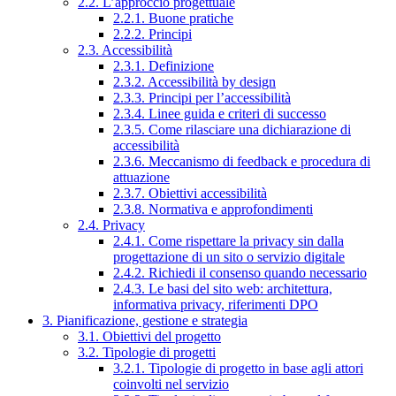
2.2. L’approccio progettuale
2.2.1. Buone pratiche
2.2.2. Principi
2.3. Accessibilità
2.3.1. Definizione
2.3.2. Accessibilità by design
2.3.3. Principi per l’accessibilità
2.3.4. Linee guida e criteri di successo
2.3.5. Come rilasciare una dichiarazione di
accessibilità
2.3.6. Meccanismo di feedback e procedura di
attuazione
2.3.7. Obiettivi accessibilità
2.3.8. Normativa e approfondimenti
2.4. Privacy
2.4.1. Come rispettare la privacy sin dalla
progettazione di un sito o servizio digitale
2.4.2. Richiedi il consenso quando necessario
2.4.3. Le basi del sito web: architettura,
informativa privacy, riferimenti DPO
3. Pianificazione, gestione e strategia
3.1. Obiettivi del progetto
3.2. Tipologie di progetti
3.2.1. Tipologie di progetto in base agli attori
coinvolti nel servizio