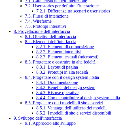
7.1. Caratteristiche dell’interazione
7.2. User stories per definire l’interazione
7.2.1. Differenza tra scenari e user stories
7.3. Flussi di interazione
7.4. Wireframe
7.5. Prototipi interattivi
8. Progettazione dell’interfaccia
8.1. Obiettivi dell’interfaccia
8.2. Elementi dell’interfaccia
8.2.1. Elementi di composizione
8.2.2. Elementi interattivi
8.2.3. Elementi testuali (microtesti)
8.3. Progettare e costruire in alta fedeltà
8.3.1. Layout di pagina
8.3.2. Prototipi in alta fedeltà
8.4. Progettare con il design system .italia
8.4.1. Documentazione
8.4.2. Benefici del design system
8.4.3. Risorse operative
8.4.4. Come contribuire al design system .italia
8.5. Progettare con i modelli di sito e servizi
8.5.1. Vantaggi dell’utilizzo dei modelli
8.5.2. I modelli di sito e servizi disponibili
9. Sviluppo dell’interfaccia
9.1. Approccio allo sviluppo