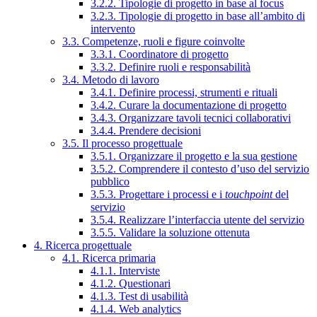
3.2.2. Tipologie di progetto in base al focus
3.2.3. Tipologie di progetto in base all’ambito di
intervento
3.3. Competenze, ruoli e figure coinvolte
3.3.1. Coordinatore di progetto
3.3.2. Definire ruoli e responsabilità
3.4. Metodo di lavoro
3.4.1. Definire processi, strumenti e rituali
3.4.2. Curare la documentazione di progetto
3.4.3. Organizzare tavoli tecnici collaborativi
3.4.4. Prendere decisioni
3.5. Il processo progettuale
3.5.1. Organizzare il progetto e la sua gestione
3.5.2. Comprendere il contesto d’uso del servizio
pubblico
3.5.3. Progettare i processi e i
touchpoint
del
servizio
3.5.4. Realizzare l’interfaccia utente del servizio
3.5.5. Validare la soluzione ottenuta
4. Ricerca progettuale
4.1. Ricerca primaria
4.1.1. Interviste
4.1.2. Questionari
4.1.3. Test di usabilità
4.1.4. Web analytics