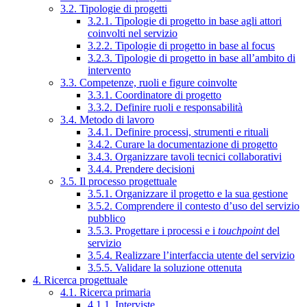
3.2. Tipologie di progetti
3.2.1. Tipologie di progetto in base agli attori
coinvolti nel servizio
3.2.2. Tipologie di progetto in base al focus
3.2.3. Tipologie di progetto in base all’ambito di
intervento
3.3. Competenze, ruoli e figure coinvolte
3.3.1. Coordinatore di progetto
3.3.2. Definire ruoli e responsabilità
3.4. Metodo di lavoro
3.4.1. Definire processi, strumenti e rituali
3.4.2. Curare la documentazione di progetto
3.4.3. Organizzare tavoli tecnici collaborativi
3.4.4. Prendere decisioni
3.5. Il processo progettuale
3.5.1. Organizzare il progetto e la sua gestione
3.5.2. Comprendere il contesto d’uso del servizio
pubblico
3.5.3. Progettare i processi e i
touchpoint
del
servizio
3.5.4. Realizzare l’interfaccia utente del servizio
3.5.5. Validare la soluzione ottenuta
4. Ricerca progettuale
4.1. Ricerca primaria
4.1.1. Interviste