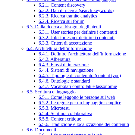
6.2.1. Content discovery
6.2.2. Dati di ricerca (search keywords)
6.2.3. Ricerca tramite analytics
6.2.4. Ricerca sui forum
6.3. Dalla ricerca ai bisogni degli utenti
6.3.1. User stories per definire i contenuti
6.3.2. Job stories per definire i contenuti
6.3.3. Criteri di accettazione
6.4. Architettura dell’informazione
6.4.1. Definire l’architettura dell’informazione
6.4.2. Alberatura
6.4.3. Flussi di interazione
6.4.4. Sistemi di navigazione
6.4.5. Tipologie di contenuto (content type)
6.4.6. Ontologie e standard
6.4.7. Vocabolari controllati e tassonomie
6.5. Scrittura e linguaggio
6.5.1. Come leggono le persone sul web
6.5.2. Le regole per un linguaggio semplice
6.5.3. Microtesti
6.5.4. Scrittura collaborativa
6.5.5. Content critique
6.5.6. Traduzione e localizzazione dei contenuti
6.6. Documenti