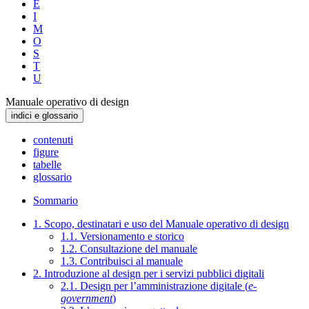
E
I
M
O
S
T
U
Manuale operativo di design
indici e glossario
contenuti
figure
tabelle
glossario
Sommario
1. Scopo, destinatari e uso del Manuale operativo di design
1.1. Versionamento e storico
1.2. Consultazione del manuale
1.3. Contribuisci al manuale
2. Introduzione al design per i servizi pubblici digitali
2.1. Design per l’amministrazione digitale (
e-
government
)