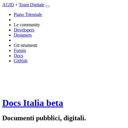
AGID
+
Team Digitale
Piano Triennale
Le community
Developers
Designers
Gli strumenti
Forum
Docs
GitHub
Docs Italia
beta
Documenti pubblici, digitali.