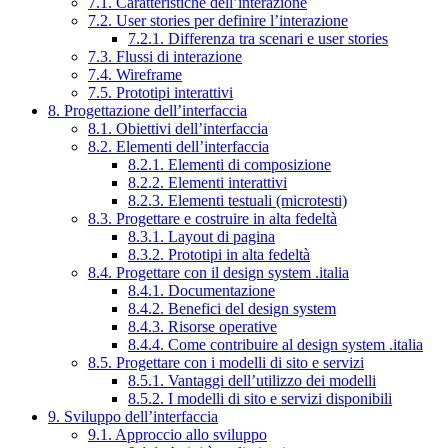
7.1. Caratteristiche dell’interazione
7.2. User stories per definire l’interazione
7.2.1. Differenza tra scenari e user stories
7.3. Flussi di interazione
7.4. Wireframe
7.5. Prototipi interattivi
8. Progettazione dell’interfaccia
8.1. Obiettivi dell’interfaccia
8.2. Elementi dell’interfaccia
8.2.1. Elementi di composizione
8.2.2. Elementi interattivi
8.2.3. Elementi testuali (microtesti)
8.3. Progettare e costruire in alta fedeltà
8.3.1. Layout di pagina
8.3.2. Prototipi in alta fedeltà
8.4. Progettare con il design system .italia
8.4.1. Documentazione
8.4.2. Benefici del design system
8.4.3. Risorse operative
8.4.4. Come contribuire al design system .italia
8.5. Progettare con i modelli di sito e servizi
8.5.1. Vantaggi dell’utilizzo dei modelli
8.5.2. I modelli di sito e servizi disponibili
9. Sviluppo dell’interfaccia
9.1. Approccio allo sviluppo