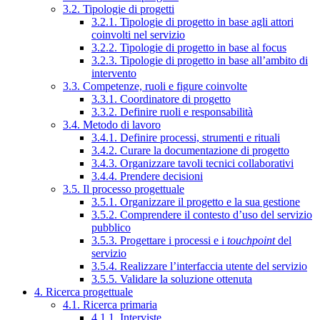
3.2. Tipologie di progetti
3.2.1. Tipologie di progetto in base agli attori
coinvolti nel servizio
3.2.2. Tipologie di progetto in base al focus
3.2.3. Tipologie di progetto in base all’ambito di
intervento
3.3. Competenze, ruoli e figure coinvolte
3.3.1. Coordinatore di progetto
3.3.2. Definire ruoli e responsabilità
3.4. Metodo di lavoro
3.4.1. Definire processi, strumenti e rituali
3.4.2. Curare la documentazione di progetto
3.4.3. Organizzare tavoli tecnici collaborativi
3.4.4. Prendere decisioni
3.5. Il processo progettuale
3.5.1. Organizzare il progetto e la sua gestione
3.5.2. Comprendere il contesto d’uso del servizio
pubblico
3.5.3. Progettare i processi e i
touchpoint
del
servizio
3.5.4. Realizzare l’interfaccia utente del servizio
3.5.5. Validare la soluzione ottenuta
4. Ricerca progettuale
4.1. Ricerca primaria
4.1.1. Interviste