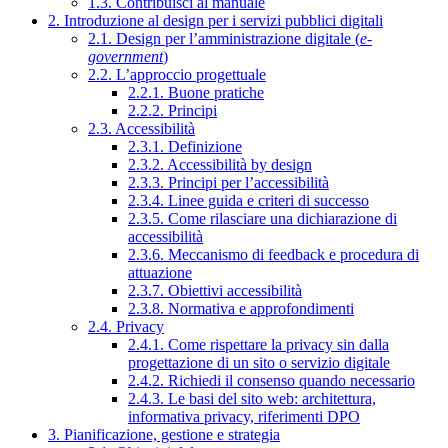
1.3. Contribuisci al manuale
2. Introduzione al design per i servizi pubblici digitali
2.1. Design per l’amministrazione digitale (
e-
government
)
2.2. L’approccio progettuale
2.2.1. Buone pratiche
2.2.2. Principi
2.3. Accessibilità
2.3.1. Definizione
2.3.2. Accessibilità by design
2.3.3. Principi per l’accessibilità
2.3.4. Linee guida e criteri di successo
2.3.5. Come rilasciare una dichiarazione di
accessibilità
2.3.6. Meccanismo di feedback e procedura di
attuazione
2.3.7. Obiettivi accessibilità
2.3.8. Normativa e approfondimenti
2.4. Privacy
2.4.1. Come rispettare la privacy sin dalla
progettazione di un sito o servizio digitale
2.4.2. Richiedi il consenso quando necessario
2.4.3. Le basi del sito web: architettura,
informativa privacy, riferimenti DPO
3. Pianificazione, gestione e strategia