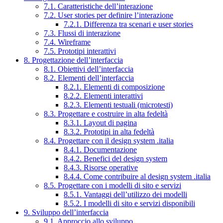
7.1. Caratteristiche dell’interazione
7.2. User stories per definire l’interazione
7.2.1. Differenza tra scenari e user stories
7.3. Flussi di interazione
7.4. Wireframe
7.5. Prototipi interattivi
8. Progettazione dell’interfaccia
8.1. Obiettivi dell’interfaccia
8.2. Elementi dell’interfaccia
8.2.1. Elementi di composizione
8.2.2. Elementi interattivi
8.2.3. Elementi testuali (microtesti)
8.3. Progettare e costruire in alta fedeltà
8.3.1. Layout di pagina
8.3.2. Prototipi in alta fedeltà
8.4. Progettare con il design system .italia
8.4.1. Documentazione
8.4.2. Benefici del design system
8.4.3. Risorse operative
8.4.4. Come contribuire al design system .italia
8.5. Progettare con i modelli di sito e servizi
8.5.1. Vantaggi dell’utilizzo dei modelli
8.5.2. I modelli di sito e servizi disponibili
9. Sviluppo dell’interfaccia
9.1. Approccio allo sviluppo