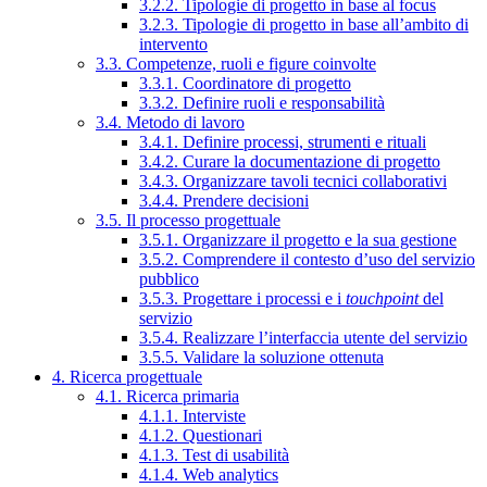
3.2.2. Tipologie di progetto in base al focus
3.2.3. Tipologie di progetto in base all’ambito di
intervento
3.3. Competenze, ruoli e figure coinvolte
3.3.1. Coordinatore di progetto
3.3.2. Definire ruoli e responsabilità
3.4. Metodo di lavoro
3.4.1. Definire processi, strumenti e rituali
3.4.2. Curare la documentazione di progetto
3.4.3. Organizzare tavoli tecnici collaborativi
3.4.4. Prendere decisioni
3.5. Il processo progettuale
3.5.1. Organizzare il progetto e la sua gestione
3.5.2. Comprendere il contesto d’uso del servizio
pubblico
3.5.3. Progettare i processi e i
touchpoint
del
servizio
3.5.4. Realizzare l’interfaccia utente del servizio
3.5.5. Validare la soluzione ottenuta
4. Ricerca progettuale
4.1. Ricerca primaria
4.1.1. Interviste
4.1.2. Questionari
4.1.3. Test di usabilità
4.1.4. Web analytics