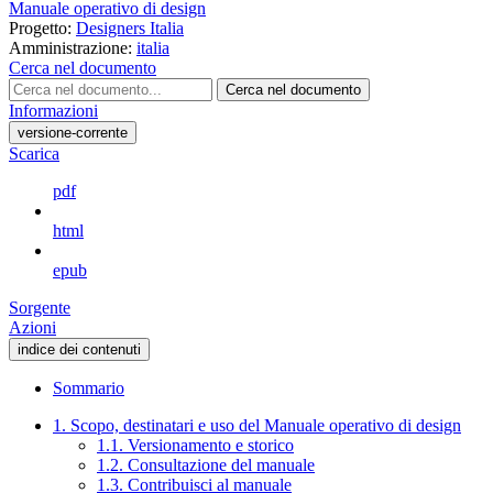
Manuale operativo di design
Progetto:
Designers Italia
Amministrazione:
italia
Cerca nel documento
Cerca nel documento
Informazioni
versione-corrente
Scarica
pdf
html
epub
Sorgente
Azioni
indice dei contenuti
Sommario
1. Scopo, destinatari e uso del Manuale operativo di design
1.1. Versionamento e storico
1.2. Consultazione del manuale
1.3. Contribuisci al manuale