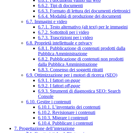
6.6.1. I documenti vanno sul web
6.6.2. Tipi di documenti
6.6.3. Formato di lettura dei documenti elettronici
6.6.4. Modalità di produzione dei documenti
6.7. Immagini e video
6.7.1. Testo alternativo (alt text) per le immagini
6.7.2. Sottotitoli per i video
6.7.3. Trascrizioni per i video
6.8. Proprietà intellettuale e privacy
6.8.1. Pubblicazione di contenuti prodotti dalla
Pubblica Amministrazione
6.8.2. Pubblicazione di contenuti non prodotti
dalla Pubblica Amministrazione
6.8.3. Consenso dei soggetti ritratti
6.9. Ottimizzazione per i motori di ricerca (SEO)
6.9.1. I fattori
on-page
6.9.2. I fattori
off-page
6.9.3. Strumenti di diagnostica SEO: Search
Console
6.10. Gestire i contenuti
6.10.1. L’inventario dei contenuti
6.10.2. Revisionare i contenuti
6.10.3. Migrare i contenuti
6.10.4. Pubblicare i contenuti
7. Progettazione dell’interazione