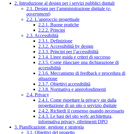
2. Introduzione al design per i servizi pubblici digitali
2.1. Design per l’amministrazione digitale (
e-
government
)
2.2. L’approccio progettuale
2.2.1. Buone pratiche
2.2.2. Principi
2.3. Accessibilità
2.3.1. Definizione
2.3.2. Accessibilità by design
2.3.3. Principi per l’accessibilità
2.3.4. Linee guida e criteri di successo
2.3.5. Come rilasciare una dichiarazione di
accessibilità
2.3.6. Meccanismo di feedback e procedura di
attuazione
2.3.7. Obiettivi accessibilità
2.3.8. Normativa e approfondimenti
2.4. Privacy
2.4.1. Come rispettare la privacy sin dalla
progettazione di un sito o servizio digitale
2.4.2. Richiedi il consenso quando necessario
2.4.3. Le basi del sito web: architettura,
informativa privacy, riferimenti DPO
3. Pianificazione, gestione e strategia
3.1. Obiettivi del progetto