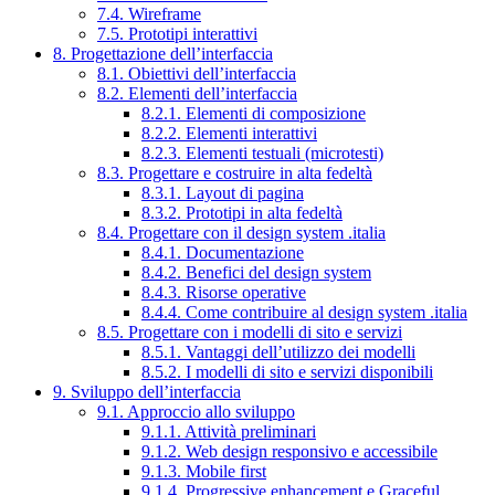
7.4. Wireframe
7.5. Prototipi interattivi
8. Progettazione dell’interfaccia
8.1. Obiettivi dell’interfaccia
8.2. Elementi dell’interfaccia
8.2.1. Elementi di composizione
8.2.2. Elementi interattivi
8.2.3. Elementi testuali (microtesti)
8.3. Progettare e costruire in alta fedeltà
8.3.1. Layout di pagina
8.3.2. Prototipi in alta fedeltà
8.4. Progettare con il design system .italia
8.4.1. Documentazione
8.4.2. Benefici del design system
8.4.3. Risorse operative
8.4.4. Come contribuire al design system .italia
8.5. Progettare con i modelli di sito e servizi
8.5.1. Vantaggi dell’utilizzo dei modelli
8.5.2. I modelli di sito e servizi disponibili
9. Sviluppo dell’interfaccia
9.1. Approccio allo sviluppo
9.1.1. Attività preliminari
9.1.2. Web design responsivo e accessibile
9.1.3. Mobile first
9.1.4. Progressive enhancement e Graceful