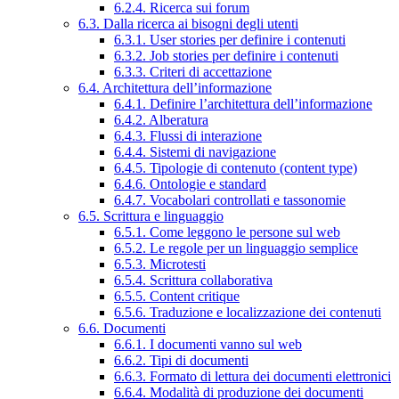
6.2.4. Ricerca sui forum
6.3. Dalla ricerca ai bisogni degli utenti
6.3.1. User stories per definire i contenuti
6.3.2. Job stories per definire i contenuti
6.3.3. Criteri di accettazione
6.4. Architettura dell’informazione
6.4.1. Definire l’architettura dell’informazione
6.4.2. Alberatura
6.4.3. Flussi di interazione
6.4.4. Sistemi di navigazione
6.4.5. Tipologie di contenuto (content type)
6.4.6. Ontologie e standard
6.4.7. Vocabolari controllati e tassonomie
6.5. Scrittura e linguaggio
6.5.1. Come leggono le persone sul web
6.5.2. Le regole per un linguaggio semplice
6.5.3. Microtesti
6.5.4. Scrittura collaborativa
6.5.5. Content critique
6.5.6. Traduzione e localizzazione dei contenuti
6.6. Documenti
6.6.1. I documenti vanno sul web
6.6.2. Tipi di documenti
6.6.3. Formato di lettura dei documenti elettronici
6.6.4. Modalità di produzione dei documenti