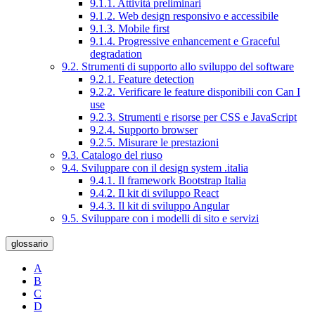
9.1.1. Attività preliminari
9.1.2. Web design responsivo e accessibile
9.1.3. Mobile first
9.1.4. Progressive enhancement e Graceful
degradation
9.2. Strumenti di supporto allo sviluppo del software
9.2.1. Feature detection
9.2.2. Verificare le feature disponibili con Can I
use
9.2.3. Strumenti e risorse per CSS e JavaScript
9.2.4. Supporto browser
9.2.5. Misurare le prestazioni
9.3. Catalogo del riuso
9.4. Sviluppare con il design system .italia
9.4.1. Il framework Bootstrap Italia
9.4.2. Il kit di sviluppo React
9.4.3. Il kit di sviluppo Angular
9.5. Sviluppare con i modelli di sito e servizi
glossario
A
B
C
D