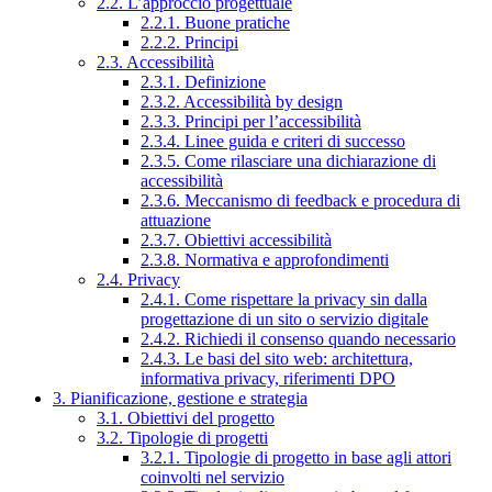
2.2. L’approccio progettuale
2.2.1. Buone pratiche
2.2.2. Principi
2.3. Accessibilità
2.3.1. Definizione
2.3.2. Accessibilità by design
2.3.3. Principi per l’accessibilità
2.3.4. Linee guida e criteri di successo
2.3.5. Come rilasciare una dichiarazione di
accessibilità
2.3.6. Meccanismo di feedback e procedura di
attuazione
2.3.7. Obiettivi accessibilità
2.3.8. Normativa e approfondimenti
2.4. Privacy
2.4.1. Come rispettare la privacy sin dalla
progettazione di un sito o servizio digitale
2.4.2. Richiedi il consenso quando necessario
2.4.3. Le basi del sito web: architettura,
informativa privacy, riferimenti DPO
3. Pianificazione, gestione e strategia
3.1. Obiettivi del progetto
3.2. Tipologie di progetti
3.2.1. Tipologie di progetto in base agli attori
coinvolti nel servizio