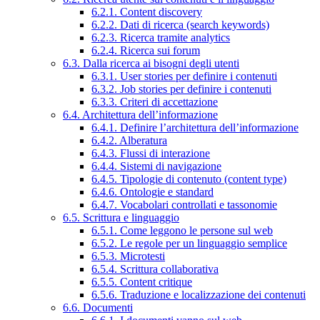
6.2.1. Content discovery
6.2.2. Dati di ricerca (search keywords)
6.2.3. Ricerca tramite analytics
6.2.4. Ricerca sui forum
6.3. Dalla ricerca ai bisogni degli utenti
6.3.1. User stories per definire i contenuti
6.3.2. Job stories per definire i contenuti
6.3.3. Criteri di accettazione
6.4. Architettura dell’informazione
6.4.1. Definire l’architettura dell’informazione
6.4.2. Alberatura
6.4.3. Flussi di interazione
6.4.4. Sistemi di navigazione
6.4.5. Tipologie di contenuto (content type)
6.4.6. Ontologie e standard
6.4.7. Vocabolari controllati e tassonomie
6.5. Scrittura e linguaggio
6.5.1. Come leggono le persone sul web
6.5.2. Le regole per un linguaggio semplice
6.5.3. Microtesti
6.5.4. Scrittura collaborativa
6.5.5. Content critique
6.5.6. Traduzione e localizzazione dei contenuti
6.6. Documenti