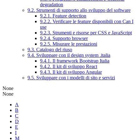
degradation
9.2. Strumenti di supporto allo sviluppo del software
9.2.1. Feature detection
9.2.2. Verificare le feature disponibili con Can I
use
9.2.3. Strumenti e risorse per CSS e JavaScript
9.2.4. Supporto browser
9.2.5. Misurare le prestazioni
9.3. Catalogo del riuso
9.4. Sviluppare con il design system .italia
9.4.1. Il framework Bootstrap Italia
9.4.2. Il kit di sviluppo React
9.4.3. Il kit di sviluppo Angular
9.5. Sviluppare con i modelli di sito e servizi
None
None
A
B
C
D
E
I
M