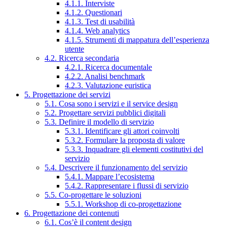
4.1.1. Interviste
4.1.2. Questionari
4.1.3. Test di usabilità
4.1.4. Web analytics
4.1.5. Strumenti di mappatura dell’esperienza
utente
4.2. Ricerca secondaria
4.2.1. Ricerca documentale
4.2.2. Analisi benchmark
4.2.3. Valutazione euristica
5. Progettazione dei servizi
5.1. Cosa sono i servizi e il service design
5.2. Progettare servizi pubblici digitali
5.3. Definire il modello di servizio
5.3.1. Identificare gli attori coinvolti
5.3.2. Formulare la proposta di valore
5.3.3. Inquadrare gli elementi costitutivi del
servizio
5.4. Descrivere il funzionamento del servizio
5.4.1. Mappare l’ecosistema
5.4.2. Rappresentare i flussi di servizio
5.5. Co-progettare le soluzioni
5.5.1. Workshop di co-progettazione
6. Progettazione dei contenuti
6.1. Cos’è il content design