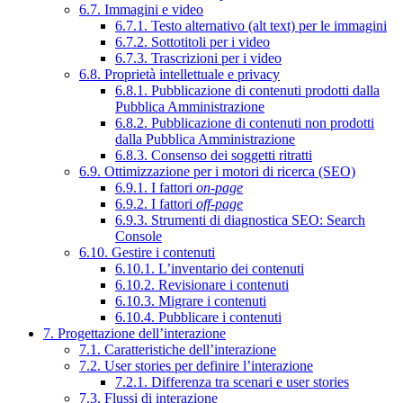
6.7. Immagini e video
6.7.1. Testo alternativo (alt text) per le immagini
6.7.2. Sottotitoli per i video
6.7.3. Trascrizioni per i video
6.8. Proprietà intellettuale e privacy
6.8.1. Pubblicazione di contenuti prodotti dalla
Pubblica Amministrazione
6.8.2. Pubblicazione di contenuti non prodotti
dalla Pubblica Amministrazione
6.8.3. Consenso dei soggetti ritratti
6.9. Ottimizzazione per i motori di ricerca (SEO)
6.9.1. I fattori
on-page
6.9.2. I fattori
off-page
6.9.3. Strumenti di diagnostica SEO: Search
Console
6.10. Gestire i contenuti
6.10.1. L’inventario dei contenuti
6.10.2. Revisionare i contenuti
6.10.3. Migrare i contenuti
6.10.4. Pubblicare i contenuti
7. Progettazione dell’interazione
7.1. Caratteristiche dell’interazione
7.2. User stories per definire l’interazione
7.2.1. Differenza tra scenari e user stories
7.3. Flussi di interazione