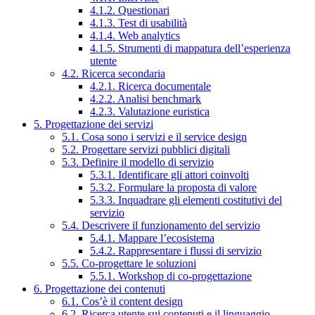
4.1.2. Questionari
4.1.3. Test di usabilità
4.1.4. Web analytics
4.1.5. Strumenti di mappatura dell’esperienza
utente
4.2. Ricerca secondaria
4.2.1. Ricerca documentale
4.2.2. Analisi benchmark
4.2.3. Valutazione euristica
5. Progettazione dei servizi
5.1. Cosa sono i servizi e il service design
5.2. Progettare servizi pubblici digitali
5.3. Definire il modello di servizio
5.3.1. Identificare gli attori coinvolti
5.3.2. Formulare la proposta di valore
5.3.3. Inquadrare gli elementi costitutivi del
servizio
5.4. Descrivere il funzionamento del servizio
5.4.1. Mappare l’ecosistema
5.4.2. Rappresentare i flussi di servizio
5.5. Co-progettare le soluzioni
5.5.1. Workshop di co-progettazione
6. Progettazione dei contenuti
6.1. Cos’è il content design
6.2. Ricerca utente sui contenuti e il linguaggio