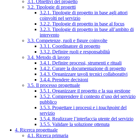
3.1. Obiettivi del progetto
3.2. Tipologie di progetti
3.2.1. Tipologie di progetto in base agli attori
coinvolti nel servizio
3.2.2. Tipologie di progetto in base al focus
3.2.3. Tipologie di progetto in base all’ambito di
intervento
3.3. Competenze, ruoli e figure coinvolte
3.3.1. Coordinatore di progetto
3.3.2. Definire ruoli e responsabilità
3.4. Metodo di lavoro
3.4.1. Definire processi, strumenti e rituali
3.4.2. Curare la documentazione di progetto
3.4.3. Organizzare tavoli tecnici collaborativi
3.4.4. Prendere decisioni
3.5. Il processo progettuale
3.5.1. Organizzare il progetto e la sua gestione
3.5.2. Comprendere il contesto d’uso del servizio
pubblico
3.5.3. Progettare i processi e i
touchpoint
del
servizio
3.5.4. Realizzare l’interfaccia utente del servizio
3.5.5. Validare la soluzione ottenuta
4. Ricerca progettuale
4.1. Ricerca primaria