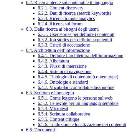
6.2. Ricerca utente sui contenuti e il linguaggio
6.2.1. Content discovery
6.2.2. Dati di ricerca (search keywords)
6.2.3. Ricerca tramite analytics
6.2.4. Ricerca sui forum
6.3. Dalla ricerca ai bisogni degli utenti
6.3.1. User stories per definire i contenuti
6.3.2. Job stories per definire i contenuti
6.3.3. Criteri di accettazione
6.4. Architettura dell’informazione
6.4.1. Definire l’architettura dell’informazione
6.4.2. Alberatura
6.4.3. Flussi di interazione
6.4.4. Sistemi di navigazione
6.4.5. Tipologie di contenuto (content type)
6.4.6. Ontologie e standard
6.4.7. Vocabolari controllati e tassonomie
6.5. Scrittura e linguaggio
6.5.1. Come leggono le persone sul web
6.5.2. Le regole per un linguaggio semplice
6.5.3. Microtesti
6.5.4. Scrittura collaborativa
6.5.5. Content critique
6.5.6. Traduzione e localizzazione dei contenuti
6.6. Documenti