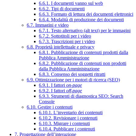
6.6.1. I documenti vanno sul web
6.6.2. Tipi di documenti
6.6.3. Formato di lettura dei documenti elettronici
6.6.4. Modalità di produzione dei documenti
6.7. Immagini e video
6.7.1. Testo alternativo (alt text) per le immagini
6.7.2. Sottotitoli per i video
6.7.3. Trascrizioni per i video
6.8. Proprietà intellettuale e privacy
6.8.1. Pubblicazione di contenuti prodotti dalla
Pubblica Amministrazione
6.8.2. Pubblicazione di contenuti non prodotti
dalla Pubblica Amministrazione
6.8.3. Consenso dei soggetti ritratti
6.9. Ottimizzazione per i motori di ricerca (SEO)
6.9.1. I fattori
on-page
6.9.2. I fattori
off-page
6.9.3. Strumenti di diagnostica SEO: Search
Console
6.10. Gestire i contenuti
6.10.1. L’inventario dei contenuti
6.10.2. Revisionare i contenuti
6.10.3. Migrare i contenuti
6.10.4. Pubblicare i contenuti
7. Progettazione dell’interazione