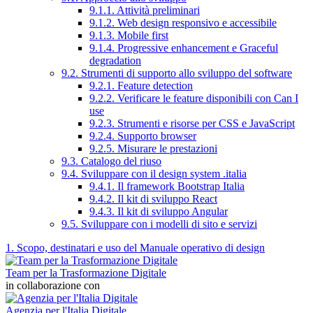
9.1.1. Attività preliminari
9.1.2. Web design responsivo e accessibile
9.1.3. Mobile first
9.1.4. Progressive enhancement e Graceful
degradation
9.2. Strumenti di supporto allo sviluppo del software
9.2.1. Feature detection
9.2.2. Verificare le feature disponibili con Can I
use
9.2.3. Strumenti e risorse per CSS e JavaScript
9.2.4. Supporto browser
9.2.5. Misurare le prestazioni
9.3. Catalogo del riuso
9.4. Sviluppare con il design system .italia
9.4.1. Il framework Bootstrap Italia
9.4.2. Il kit di sviluppo React
9.4.3. Il kit di sviluppo Angular
9.5. Sviluppare con i modelli di sito e servizi
1. Scopo, destinatari e uso del Manuale operativo di design
Team per la Trasformazione Digitale
in collaborazione con
Agenzia per l'Italia Digitale