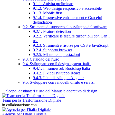
9.1.1. Attività preliminari
9.1.2. Web design responsivo e accessibile
9.1.3. Mobile first
9.1.4. Progressive enhancement e Graceful
degradation
9.2. Strumenti di supporto allo sviluppo del software
9.2.1. Feature detection
9.2.2. Verificare le feature disponibili con Can I
use
9.2.3. Strumenti e risorse per CSS e JavaScript
9.2.4. Supporto browser
9.2.5. Misurare le prestazioni
9.3. Catalogo del riuso
9.4. Sviluppare con il design system .italia
9.4.1. Il framework Bootstrap Italia
9.4.2. Il kit di sviluppo React
9.4.3. Il kit di sviluppo Angular
9.5. Sviluppare con i modelli di sito e servizi
1. Scopo, destinatari e uso del Manuale operativo di design
Team per la Trasformazione Digitale
in collaborazione con
Agenzia per l'Italia Digitale