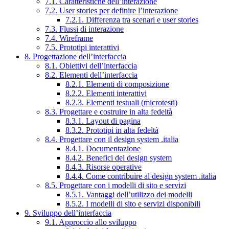
7.1. Caratteristiche dell’interazione
7.2. User stories per definire l’interazione
7.2.1. Differenza tra scenari e user stories
7.3. Flussi di interazione
7.4. Wireframe
7.5. Prototipi interattivi
8. Progettazione dell’interfaccia
8.1. Obiettivi dell’interfaccia
8.2. Elementi dell’interfaccia
8.2.1. Elementi di composizione
8.2.2. Elementi interattivi
8.2.3. Elementi testuali (microtesti)
8.3. Progettare e costruire in alta fedeltà
8.3.1. Layout di pagina
8.3.2. Prototipi in alta fedeltà
8.4. Progettare con il design system .italia
8.4.1. Documentazione
8.4.2. Benefici del design system
8.4.3. Risorse operative
8.4.4. Come contribuire al design system .italia
8.5. Progettare con i modelli di sito e servizi
8.5.1. Vantaggi dell’utilizzo dei modelli
8.5.2. I modelli di sito e servizi disponibili
9. Sviluppo dell’interfaccia
9.1. Approccio allo sviluppo