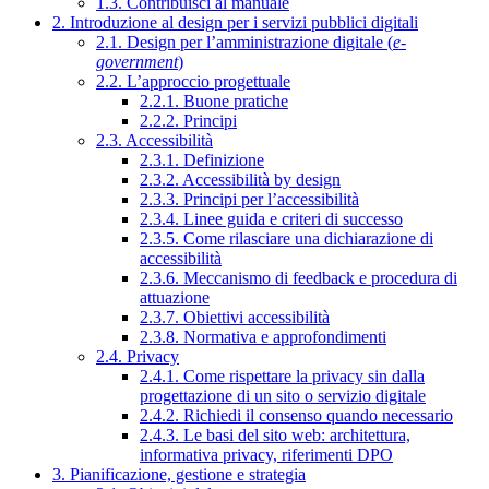
1.3. Contribuisci al manuale
2. Introduzione al design per i servizi pubblici digitali
2.1. Design per l’amministrazione digitale (
e-
government
)
2.2. L’approccio progettuale
2.2.1. Buone pratiche
2.2.2. Principi
2.3. Accessibilità
2.3.1. Definizione
2.3.2. Accessibilità by design
2.3.3. Principi per l’accessibilità
2.3.4. Linee guida e criteri di successo
2.3.5. Come rilasciare una dichiarazione di
accessibilità
2.3.6. Meccanismo di feedback e procedura di
attuazione
2.3.7. Obiettivi accessibilità
2.3.8. Normativa e approfondimenti
2.4. Privacy
2.4.1. Come rispettare la privacy sin dalla
progettazione di un sito o servizio digitale
2.4.2. Richiedi il consenso quando necessario
2.4.3. Le basi del sito web: architettura,
informativa privacy, riferimenti DPO
3. Pianificazione, gestione e strategia