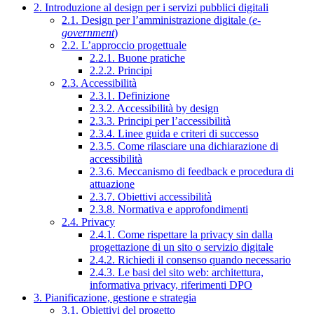
2. Introduzione al design per i servizi pubblici digitali
2.1. Design per l’amministrazione digitale (
e-
government
)
2.2. L’approccio progettuale
2.2.1. Buone pratiche
2.2.2. Principi
2.3. Accessibilità
2.3.1. Definizione
2.3.2. Accessibilità by design
2.3.3. Principi per l’accessibilità
2.3.4. Linee guida e criteri di successo
2.3.5. Come rilasciare una dichiarazione di
accessibilità
2.3.6. Meccanismo di feedback e procedura di
attuazione
2.3.7. Obiettivi accessibilità
2.3.8. Normativa e approfondimenti
2.4. Privacy
2.4.1. Come rispettare la privacy sin dalla
progettazione di un sito o servizio digitale
2.4.2. Richiedi il consenso quando necessario
2.4.3. Le basi del sito web: architettura,
informativa privacy, riferimenti DPO
3. Pianificazione, gestione e strategia
3.1. Obiettivi del progetto