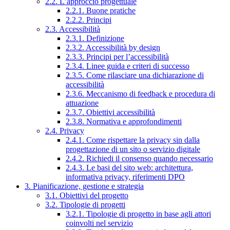
2.2. L’approccio progettuale
2.2.1. Buone pratiche
2.2.2. Principi
2.3. Accessibilità
2.3.1. Definizione
2.3.2. Accessibilità by design
2.3.3. Principi per l’accessibilità
2.3.4. Linee guida e criteri di successo
2.3.5. Come rilasciare una dichiarazione di
accessibilità
2.3.6. Meccanismo di feedback e procedura di
attuazione
2.3.7. Obiettivi accessibilità
2.3.8. Normativa e approfondimenti
2.4. Privacy
2.4.1. Come rispettare la privacy sin dalla
progettazione di un sito o servizio digitale
2.4.2. Richiedi il consenso quando necessario
2.4.3. Le basi del sito web: architettura,
informativa privacy, riferimenti DPO
3. Pianificazione, gestione e strategia
3.1. Obiettivi del progetto
3.2. Tipologie di progetti
3.2.1. Tipologie di progetto in base agli attori
coinvolti nel servizio