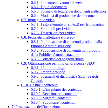
6.6.1. I documenti vanno sul web
6.6.2. Tipi di documenti
6.6.3. Formato di lettura dei documenti elettronici
6.6.4. Modalità di produzione dei documenti
6.7. Immagini e video
6.7.1. Testo alternativo (alt text) per le immagini
6.7.2. Sottotitoli per i video
6.7.3. Trascrizioni per i video
6.8. Proprietà intellettuale e privacy
6.8.1. Pubblicazione di contenuti prodotti dalla
Pubblica Amministrazione
6.8.2. Pubblicazione di contenuti non prodotti
dalla Pubblica Amministrazione
6.8.3. Consenso dei soggetti ritratti
6.9. Ottimizzazione per i motori di ricerca (SEO)
6.9.1. I fattori
on-page
6.9.2. I fattori
off-page
6.9.3. Strumenti di diagnostica SEO: Search
Console
6.10. Gestire i contenuti
6.10.1. L’inventario dei contenuti
6.10.2. Revisionare i contenuti
6.10.3. Migrare i contenuti
6.10.4. Pubblicare i contenuti
7. Progettazione dell’interazione