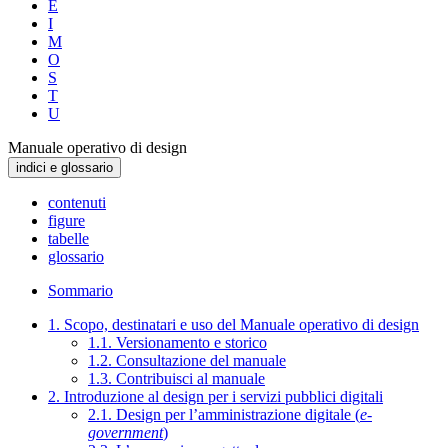
E
I
M
O
S
T
U
Manuale operativo di design
indici e glossario
contenuti
figure
tabelle
glossario
Sommario
1. Scopo, destinatari e uso del Manuale operativo di design
1.1. Versionamento e storico
1.2. Consultazione del manuale
1.3. Contribuisci al manuale
2. Introduzione al design per i servizi pubblici digitali
2.1. Design per l’amministrazione digitale (
e-
government
)