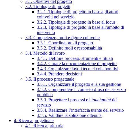
3.1. Obiettivi del progetto
3.2. Tipologie di progetti
3.2.1. Tipologie di progetto in base agli attori
coinvolti nel servizio
3.2.2. Tipologie di progetto in base al focus
3.2.3. Tipologie di progetto in base all’ambito di
intervento
3.3. Competenze, ruoli e figure coinvolte
3.3.1. Coordinatore di progetto
3.3.2. Definire ruoli e responsabilità
3.4. Metodo di lavoro
3.4.1. Definire processi, strumenti e rituali
3.4.2. Curare la documentazione di progetto
3.4.3. Organizzare tavoli tecnici collaborativi
3.4.4. Prendere decisioni
3.5. Il processo progettuale
3.5.1. Organizzare il progetto e la sua gestione
3.5.2. Comprendere il contesto d’uso del servizio
pubblico
3.5.3. Progettare i processi e i
touchpoint
del
servizio
3.5.4. Realizzare l’interfaccia utente del servizio
3.5.5. Validare la soluzione ottenuta
4. Ricerca progettuale
4.1. Ricerca primaria