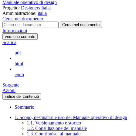
Manuale operativo di design
Progetto:
Designers Italia
Amministrazione:
italia
Cerca nel documento
Cerca nel documento
Informazioni
versione-corrente
Scarica
pdf
html
epub
Sorgente
Azioni
indice dei contenuti
Sommario
1. Scopo, destinatari e uso del Manuale operativo di design
1.1. Versionamento e storico
1.2. Consultazione del manuale
1.3. Contribuisci al manuale