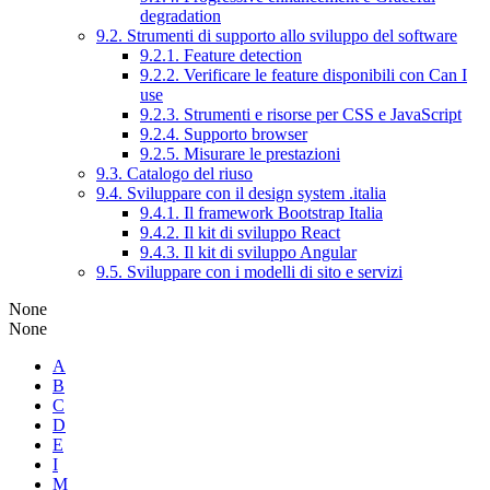
degradation
9.2. Strumenti di supporto allo sviluppo del software
9.2.1. Feature detection
9.2.2. Verificare le feature disponibili con Can I
use
9.2.3. Strumenti e risorse per CSS e JavaScript
9.2.4. Supporto browser
9.2.5. Misurare le prestazioni
9.3. Catalogo del riuso
9.4. Sviluppare con il design system .italia
9.4.1. Il framework Bootstrap Italia
9.4.2. Il kit di sviluppo React
9.4.3. Il kit di sviluppo Angular
9.5. Sviluppare con i modelli di sito e servizi
None
None
A
B
C
D
E
I
M