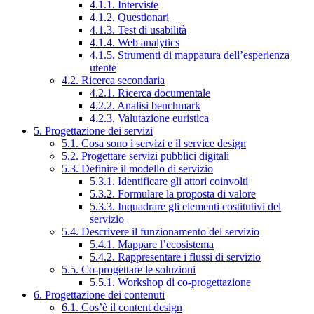
4.1.1. Interviste
4.1.2. Questionari
4.1.3. Test di usabilità
4.1.4. Web analytics
4.1.5. Strumenti di mappatura dell’esperienza
utente
4.2. Ricerca secondaria
4.2.1. Ricerca documentale
4.2.2. Analisi benchmark
4.2.3. Valutazione euristica
5. Progettazione dei servizi
5.1. Cosa sono i servizi e il service design
5.2. Progettare servizi pubblici digitali
5.3. Definire il modello di servizio
5.3.1. Identificare gli attori coinvolti
5.3.2. Formulare la proposta di valore
5.3.3. Inquadrare gli elementi costitutivi del
servizio
5.4. Descrivere il funzionamento del servizio
5.4.1. Mappare l’ecosistema
5.4.2. Rappresentare i flussi di servizio
5.5. Co-progettare le soluzioni
5.5.1. Workshop di co-progettazione
6. Progettazione dei contenuti
6.1. Cos’è il content design