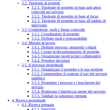
3.2. Tipologie di progetti
3.2.1. Tipologie di progetto in base agli attori
coinvolti nel servizio
3.2.2. Tipologie di progetto in base al focus
3.2.3. Tipologie di progetto in base all’ambito di
intervento
3.3. Competenze, ruoli e figure coinvolte
3.3.1. Coordinatore di progetto
3.3.2. Definire ruoli e responsabilità
3.4. Metodo di lavoro
3.4.1. Definire processi, strumenti e rituali
3.4.2. Curare la documentazione di progetto
3.4.3. Organizzare tavoli tecnici collaborativi
3.4.4. Prendere decisioni
3.5. Il processo progettuale
3.5.1. Organizzare il progetto e la sua gestione
3.5.2. Comprendere il contesto d’uso del servizio
pubblico
3.5.3. Progettare i processi e i
touchpoint
del
servizio
3.5.4. Realizzare l’interfaccia utente del servizio
3.5.5. Validare la soluzione ottenuta
4. Ricerca progettuale
4.1. Ricerca primaria
4.1.1. Interviste