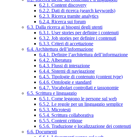
6.2.1. Content discovery
6.2.2. Dati di ricerca (search keywords)
6.2.3. Ricerca tramite analytics
6.2.4. Ricerca sui forum
6.3. Dalla ricerca ai bisogni degli utenti
6.3.1. User stories per definire i contenuti
6.3.2. Job stories per definire i contenuti
6.3.3. Criteri di accettazione
6.4. Architettura dell’informazione
6.4.1. Definire l’architettura dell’informazione
6.4.2. Alberatura
6.4.3. Flussi di interazione
6.4.4. Sistemi di navigazione
6.4.5. Tipologie di contenuto (content type)
6.4.6. Ontologie e standard
6.4.7. Vocabolari controllati e tassonomie
6.5. Scrittura e linguaggio
6.5.1. Come leggono le persone sul web
6.5.2. Le regole per un linguaggio semplice
6.5.3. Microtesti
6.5.4. Scrittura collaborativa
6.5.5. Content critique
6.5.6. Traduzione e localizzazione dei contenuti
6.6. Documenti