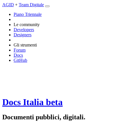
AGID
+
Team Digitale
Piano Triennale
Le community
Developers
Designers
Gli strumenti
Forum
Docs
GitHub
Docs Italia
beta
Documenti pubblici, digitali.