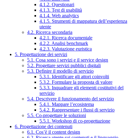
4.1.2. Questionari
4.1.3. Test di usabilità
4.1.4. Web analytics
4.1.5. Strumenti di mappatura dell’esperienza
utente
4.2. Ricerca secondaria
4.2.1. Ricerca documentale
4.2.2. Analisi benchmark
4.2.3. Valutazione euristica
5. Progettazione dei servizi
5.1. Cosa sono i servizi e il service design
5.2. Progettare servizi pubblici digitali
5.3. Definire il modello di servizio
5.3.1. Identificare gli attori coinvolti
5.3.2. Formulare la proposta di valore
5.3.3. Inquadrare gli elementi costitutivi del
servizio
5.4. Descrivere il funzionamento del servizio
5.4.1. Mappare l’ecosistema
5.4.2. Rappresentare i flussi di servizio
5.5. Co-progettare le soluzioni
5.5.1. Workshop di co-progettazione
6. Progettazione dei contenuti
6.1. Cos’è il content design
6.2. Ricerca utente sui contenuti e il linguaggio