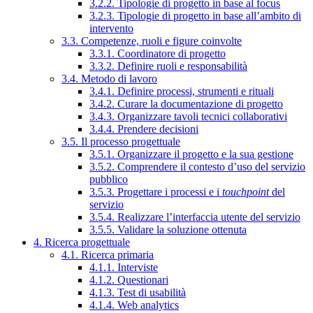
3.2.2. Tipologie di progetto in base al focus
3.2.3. Tipologie di progetto in base all’ambito di
intervento
3.3. Competenze, ruoli e figure coinvolte
3.3.1. Coordinatore di progetto
3.3.2. Definire ruoli e responsabilità
3.4. Metodo di lavoro
3.4.1. Definire processi, strumenti e rituali
3.4.2. Curare la documentazione di progetto
3.4.3. Organizzare tavoli tecnici collaborativi
3.4.4. Prendere decisioni
3.5. Il processo progettuale
3.5.1. Organizzare il progetto e la sua gestione
3.5.2. Comprendere il contesto d’uso del servizio
pubblico
3.5.3. Progettare i processi e i
touchpoint
del
servizio
3.5.4. Realizzare l’interfaccia utente del servizio
3.5.5. Validare la soluzione ottenuta
4. Ricerca progettuale
4.1. Ricerca primaria
4.1.1. Interviste
4.1.2. Questionari
4.1.3. Test di usabilità
4.1.4. Web analytics