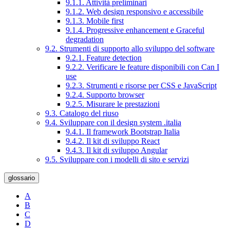
9.1.1. Attività preliminari
9.1.2. Web design responsivo e accessibile
9.1.3. Mobile first
9.1.4. Progressive enhancement e Graceful
degradation
9.2. Strumenti di supporto allo sviluppo del software
9.2.1. Feature detection
9.2.2. Verificare le feature disponibili con Can I
use
9.2.3. Strumenti e risorse per CSS e JavaScript
9.2.4. Supporto browser
9.2.5. Misurare le prestazioni
9.3. Catalogo del riuso
9.4. Sviluppare con il design system .italia
9.4.1. Il framework Bootstrap Italia
9.4.2. Il kit di sviluppo React
9.4.3. Il kit di sviluppo Angular
9.5. Sviluppare con i modelli di sito e servizi
glossario
A
B
C
D