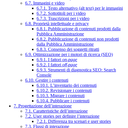
6.7. Immagini e video
6.7.1. Testo alternativo (alt text) per le immagini
6.7.2. Sottotitoli per i video
6.7.3. Trascrizioni per i video
6.8. Proprietà intellettuale e privacy
6.8.1. Pubblicazione di contenuti prodotti dalla
Pubblica Amministrazione
6.8.2. Pubblicazione di contenuti non prodotti
dalla Pubblica Amministrazione
6.8.3. Consenso dei soggetti ritratti
6.9. Ottimizzazione per i motori di ricerca (SEO)
6.9.1. I fattori
on-page
6.9.2. I fattori
off-page
6.9.3. Strumenti di diagnostica SEO: Search
Console
6.10. Gestire i contenuti
6.10.1. L’inventario dei contenuti
6.10.2. Revisionare i contenuti
6.10.3. Migrare i contenuti
6.10.4. Pubblicare i contenuti
7. Progettazione dell’interazione
7.1. Caratteristiche dell’interazione
7.2. User stories per definire l’interazione
7.2.1. Differenza tra scenari e user stories
7.3. Flussi di interazione