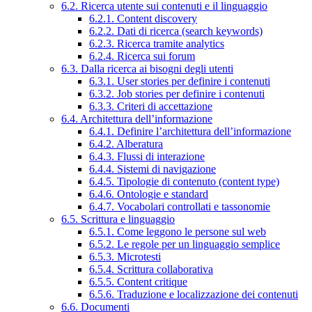
6.2. Ricerca utente sui contenuti e il linguaggio
6.2.1. Content discovery
6.2.2. Dati di ricerca (search keywords)
6.2.3. Ricerca tramite analytics
6.2.4. Ricerca sui forum
6.3. Dalla ricerca ai bisogni degli utenti
6.3.1. User stories per definire i contenuti
6.3.2. Job stories per definire i contenuti
6.3.3. Criteri di accettazione
6.4. Architettura dell’informazione
6.4.1. Definire l’architettura dell’informazione
6.4.2. Alberatura
6.4.3. Flussi di interazione
6.4.4. Sistemi di navigazione
6.4.5. Tipologie di contenuto (content type)
6.4.6. Ontologie e standard
6.4.7. Vocabolari controllati e tassonomie
6.5. Scrittura e linguaggio
6.5.1. Come leggono le persone sul web
6.5.2. Le regole per un linguaggio semplice
6.5.3. Microtesti
6.5.4. Scrittura collaborativa
6.5.5. Content critique
6.5.6. Traduzione e localizzazione dei contenuti
6.6. Documenti