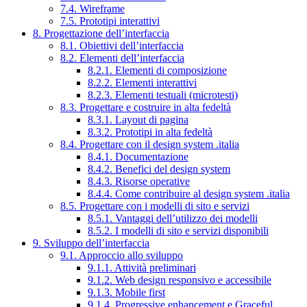
7.4. Wireframe
7.5. Prototipi interattivi
8. Progettazione dell’interfaccia
8.1. Obiettivi dell’interfaccia
8.2. Elementi dell’interfaccia
8.2.1. Elementi di composizione
8.2.2. Elementi interattivi
8.2.3. Elementi testuali (microtesti)
8.3. Progettare e costruire in alta fedeltà
8.3.1. Layout di pagina
8.3.2. Prototipi in alta fedeltà
8.4. Progettare con il design system .italia
8.4.1. Documentazione
8.4.2. Benefici del design system
8.4.3. Risorse operative
8.4.4. Come contribuire al design system .italia
8.5. Progettare con i modelli di sito e servizi
8.5.1. Vantaggi dell’utilizzo dei modelli
8.5.2. I modelli di sito e servizi disponibili
9. Sviluppo dell’interfaccia
9.1. Approccio allo sviluppo
9.1.1. Attività preliminari
9.1.2. Web design responsivo e accessibile
9.1.3. Mobile first
9.1.4. Progressive enhancement e Graceful