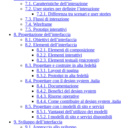
7.1. Caratteristiche dell’interazione
7.2. User stories per definire l’interazione
7.2.1. Differenza tra scenari e user stories
7.3. Flussi di interazione
7.4. Wireframe
7.5. Prototipi interattivi
8. Progettazione dell’interfaccia
8.1. Obiettivi dell’interfaccia
8.2. Elementi dell’interfaccia
8.2.1. Elementi di composizione
8.2.2. Elementi interattivi
8.2.3. Elementi testuali (microtesti)
8.3. Progettare e costruire in alta fedeltà
8.3.1. Layout di pagina
8.3.2. Prototipi in alta fedeltà
8.4. Progettare con il design system .italia
8.4.1. Documentazione
8.4.2. Benefici del design system
8.4.3. Risorse operative
8.4.4. Come contribuire al design system .italia
8.5. Progettare con i modelli di sito e servizi
8.5.1. Vantaggi dell’utilizzo dei modelli
8.5.2. I modelli di sito e servizi disponibili
9. Sviluppo dell’interfaccia
9.1. Approccio allo sviluppo