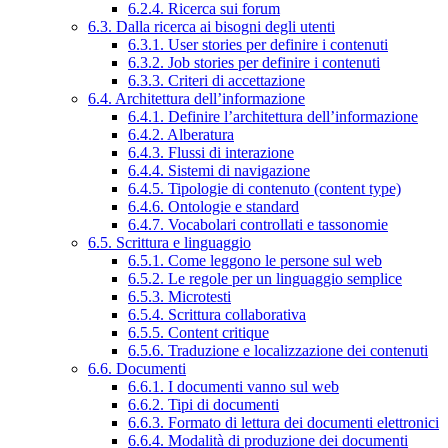
6.2.4. Ricerca sui forum
6.3. Dalla ricerca ai bisogni degli utenti
6.3.1. User stories per definire i contenuti
6.3.2. Job stories per definire i contenuti
6.3.3. Criteri di accettazione
6.4. Architettura dell’informazione
6.4.1. Definire l’architettura dell’informazione
6.4.2. Alberatura
6.4.3. Flussi di interazione
6.4.4. Sistemi di navigazione
6.4.5. Tipologie di contenuto (content type)
6.4.6. Ontologie e standard
6.4.7. Vocabolari controllati e tassonomie
6.5. Scrittura e linguaggio
6.5.1. Come leggono le persone sul web
6.5.2. Le regole per un linguaggio semplice
6.5.3. Microtesti
6.5.4. Scrittura collaborativa
6.5.5. Content critique
6.5.6. Traduzione e localizzazione dei contenuti
6.6. Documenti
6.6.1. I documenti vanno sul web
6.6.2. Tipi di documenti
6.6.3. Formato di lettura dei documenti elettronici
6.6.4. Modalità di produzione dei documenti