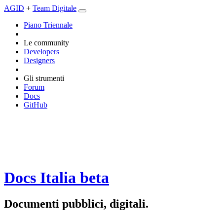
AGID
+
Team Digitale
Piano Triennale
Le community
Developers
Designers
Gli strumenti
Forum
Docs
GitHub
Docs Italia
beta
Documenti pubblici, digitali.