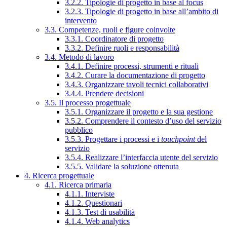
3.2.2. Tipologie di progetto in base al focus
3.2.3. Tipologie di progetto in base all’ambito di
intervento
3.3. Competenze, ruoli e figure coinvolte
3.3.1. Coordinatore di progetto
3.3.2. Definire ruoli e responsabilità
3.4. Metodo di lavoro
3.4.1. Definire processi, strumenti e rituali
3.4.2. Curare la documentazione di progetto
3.4.3. Organizzare tavoli tecnici collaborativi
3.4.4. Prendere decisioni
3.5. Il processo progettuale
3.5.1. Organizzare il progetto e la sua gestione
3.5.2. Comprendere il contesto d’uso del servizio
pubblico
3.5.3. Progettare i processi e i
touchpoint
del
servizio
3.5.4. Realizzare l’interfaccia utente del servizio
3.5.5. Validare la soluzione ottenuta
4. Ricerca progettuale
4.1. Ricerca primaria
4.1.1. Interviste
4.1.2. Questionari
4.1.3. Test di usabilità
4.1.4. Web analytics