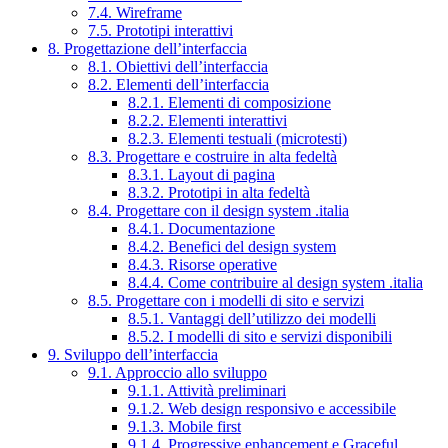
7.4. Wireframe
7.5. Prototipi interattivi
8. Progettazione dell’interfaccia
8.1. Obiettivi dell’interfaccia
8.2. Elementi dell’interfaccia
8.2.1. Elementi di composizione
8.2.2. Elementi interattivi
8.2.3. Elementi testuali (microtesti)
8.3. Progettare e costruire in alta fedeltà
8.3.1. Layout di pagina
8.3.2. Prototipi in alta fedeltà
8.4. Progettare con il design system .italia
8.4.1. Documentazione
8.4.2. Benefici del design system
8.4.3. Risorse operative
8.4.4. Come contribuire al design system .italia
8.5. Progettare con i modelli di sito e servizi
8.5.1. Vantaggi dell’utilizzo dei modelli
8.5.2. I modelli di sito e servizi disponibili
9. Sviluppo dell’interfaccia
9.1. Approccio allo sviluppo
9.1.1. Attività preliminari
9.1.2. Web design responsivo e accessibile
9.1.3. Mobile first
9.1.4. Progressive enhancement e Graceful