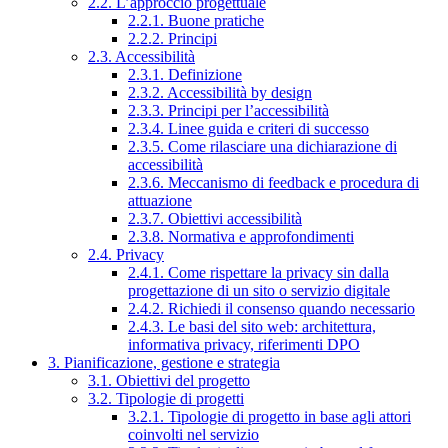
2.2. L’approccio progettuale
2.2.1. Buone pratiche
2.2.2. Principi
2.3. Accessibilità
2.3.1. Definizione
2.3.2. Accessibilità by design
2.3.3. Principi per l’accessibilità
2.3.4. Linee guida e criteri di successo
2.3.5. Come rilasciare una dichiarazione di
accessibilità
2.3.6. Meccanismo di feedback e procedura di
attuazione
2.3.7. Obiettivi accessibilità
2.3.8. Normativa e approfondimenti
2.4. Privacy
2.4.1. Come rispettare la privacy sin dalla
progettazione di un sito o servizio digitale
2.4.2. Richiedi il consenso quando necessario
2.4.3. Le basi del sito web: architettura,
informativa privacy, riferimenti DPO
3. Pianificazione, gestione e strategia
3.1. Obiettivi del progetto
3.2. Tipologie di progetti
3.2.1. Tipologie di progetto in base agli attori
coinvolti nel servizio