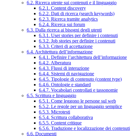
6.2. Ricerca utente sui contenuti e il linguaggio
6.2.1. Content discovery
6.2.2. Dati di ricerca (search keywords)
6.2.3. Ricerca tramite analytics
6.2.4. Ricerca sui forum
6.3. Dalla ricerca ai bisogni degli utenti
6.3.1. User stories per definire i contenuti
6.3.2. Job stories per definire i contenuti
6.3.3. Criteri di accettazione
6.4. Architettura dell’informazione
6.4.1. Definire l’architettura dell’informazione
6.4.2. Alberatura
6.4.3. Flussi di interazione
6.4.4. Sistemi di navigazione
6.4.5. Tipologie di contenuto (content type)
6.4.6. Ontologie e standard
6.4.7. Vocabolari controllati e tassonomie
6.5. Scrittura e linguaggio
6.5.1. Come leggono le persone sul web
6.5.2. Le regole per un linguaggio semplice
6.5.3. Microtesti
6.5.4. Scrittura collaborativa
6.5.5. Content critique
6.5.6. Traduzione e localizzazione dei contenuti
6.6. Documenti