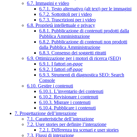
6.7. Immagini e video
6.7.1. Testo alternativo (alt text) per le immagini
6.7.2. Sottotitoli per i video
6.7.3. Trascrizioni per i video
6.8. Proprietà intellettuale e privacy
6.8.1. Pubblicazione di contenuti prodotti dalla
Pubblica Amministrazione
6.8.2. Pubblicazione di contenuti non prodotti
dalla Pubblica Amministrazione
6.8.3. Consenso dei soggetti ritratti
6.9. Ottimizzazione per i motori di ricerca (SEO)
6.9.1. I fattori
on-page
6.9.2. I fattori
off-page
6.9.3. Strumenti di diagnostica SEO: Search
Console
6.10. Gestire i contenuti
6.10.1. L’inventario dei contenuti
6.10.2. Revisionare i contenuti
6.10.3. Migrare i contenuti
6.10.4. Pubblicare i contenuti
7. Progettazione dell’interazione
7.1. Caratteristiche dell’interazione
7.2. User stories per definire l’interazione
7.2.1. Differenza tra scenari e user stories
7.3. Flussi di interazione