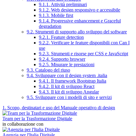
9.1.1. Attività preliminari
9.1.2. Web design responsivo e accessibile
9.1.3. Mobile first
9.1.4. Progressive enhancement e Graceful
degradation
9.2. Strumenti di supporto allo sviluppo del software
9.2.1. Feature detection
9.2.2. Verificare le feature disponibili con Can I
use
9.2.3. Strumenti e risorse per CSS e JavaScript
9.2.4. Supporto browser
9.2.5. Misurare le prestazioni
9.3. Catalogo del riuso
9.4. Sviluppare con il design system .italia
9.4.1. Il framework Bootstrap Italia
9.4.2. Il kit di sviluppo React
9.4.3. Il kit di sviluppo Angular
9.5. Sviluppare con i modelli di sito e servizi
1. Scopo, destinatari e uso del Manuale operativo di design
Team per la Trasformazione Digitale
in collaborazione con
Agenzia per l'Italia Digitale