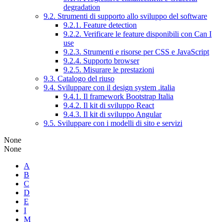
degradation
9.2. Strumenti di supporto allo sviluppo del software
9.2.1. Feature detection
9.2.2. Verificare le feature disponibili con Can I
use
9.2.3. Strumenti e risorse per CSS e JavaScript
9.2.4. Supporto browser
9.2.5. Misurare le prestazioni
9.3. Catalogo del riuso
9.4. Sviluppare con il design system .italia
9.4.1. Il framework Bootstrap Italia
9.4.2. Il kit di sviluppo React
9.4.3. Il kit di sviluppo Angular
9.5. Sviluppare con i modelli di sito e servizi
None
None
A
B
C
D
E
I
M