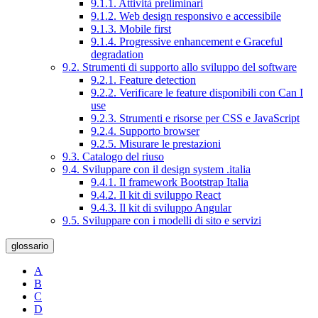
9.1.1. Attività preliminari
9.1.2. Web design responsivo e accessibile
9.1.3. Mobile first
9.1.4. Progressive enhancement e Graceful
degradation
9.2. Strumenti di supporto allo sviluppo del software
9.2.1. Feature detection
9.2.2. Verificare le feature disponibili con Can I
use
9.2.3. Strumenti e risorse per CSS e JavaScript
9.2.4. Supporto browser
9.2.5. Misurare le prestazioni
9.3. Catalogo del riuso
9.4. Sviluppare con il design system .italia
9.4.1. Il framework Bootstrap Italia
9.4.2. Il kit di sviluppo React
9.4.3. Il kit di sviluppo Angular
9.5. Sviluppare con i modelli di sito e servizi
glossario
A
B
C
D