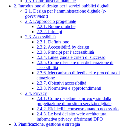
1.3. Contribuisci al manuale
2. Introduzione al design per i servizi pubblici digitali
2.1. Design per l’amministrazione digitale (
e-
government
)
2.2. L’approccio progettuale
2.2.1. Buone pratiche
2.2.2. Principi
2.3. Accessibilità
2.3.1. Definizione
2.3.2. Accessibilità by design
2.3.3. Principi per l’accessibilità
2.3.4. Linee guida e criteri di successo
2.3.5. Come rilasciare una dichiarazione di
accessibilità
2.3.6. Meccanismo di feedback e procedura di
attuazione
2.3.7. Obiettivi accessibilità
2.3.8. Normativa e approfondimenti
2.4. Privacy
2.4.1. Come rispettare la privacy sin dalla
progettazione di un sito o servizio digitale
2.4.2. Richiedi il consenso quando necessario
2.4.3. Le basi del sito web: architettura,
informativa privacy, riferimenti DPO
3. Pianificazione, gestione e strategia