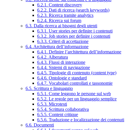
6.2.1. Content discovery
6.2.2. Dati di ricerca (search keywords)
6.2.3. Ricerca tramite analytics
6.2.4. Ricerca sui forum
6.3. Dalla ricerca ai bisogni degli utenti
6.3.1. User stories per definire i contenuti
6.3.2. Job stories per definire i contenuti
6.3.3. Criteri di accettazione
6.4. Architettura dell’informazione
6.4.1. Definire l’architettura dell’informazione
6.4.2. Alberatura
6.4.3. Flussi di interazione
6.4.4. Sistemi di navigazione
6.4.5. Tipologie di contenuto (content type)
6.4.6. Ontologie e standard
6.4.7. Vocabolari controllati e tassonomie
6.5. Scrittura e linguaggio
6.5.1. Come leggono le persone sul web
6.5.2. Le regole per un linguaggio semplice
6.5.3. Microtesti
6.5.4. Scrittura collaborativa
6.5.5. Content critique
6.5.6. Traduzione e localizzazione dei contenuti
6.6. Documenti