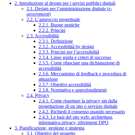
2. Introduzione al design per i servizi pubblici digitali
2.1. Design per l’amministrazione digitale (
e-
government
)
2.2. L’approccio progettuale
2.2.1. Buone pratiche
2.2.2. Principi
2.3. Accessibilità
2.3.1. Definizione
2.3.2. Accessibilità by design
2.3.3. Principi per l’accessibilità
2.3.4. Linee guida e criteri di successo
2.3.5. Come rilasciare una dichiarazione di
accessibilità
2.3.6. Meccanismo di feedback e procedura di
attuazione
2.3.7. Obiettivi accessibilità
2.3.8. Normativa e approfondimenti
2.4. Privacy
2.4.1. Come rispettare la privacy sin dalla
progettazione di un sito o servizio digitale
2.4.2. Richiedi il consenso quando necessario
2.4.3. Le basi del sito web: architettura,
informativa privacy, riferimenti DPO
3. Pianificazione, gestione e strategia
3.1. Obiettivi del progetto