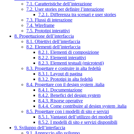
7.1. Caratteristiche dell’interazione
7.2. User stories per definire l’interazione
7.2.1. Differenza tra scenari e user stories
7.3. Flussi di interazione
7.4. Wireframe
7.5. Prototipi interattivi
8. Progettazione dell’interfaccia
8.1. Obiettivi dell’interfaccia
8.2. Elementi dell’interfaccia
8.2.1. Elementi di composizione
8.2.2. Elementi interattivi
8.2.3. Elementi testuali (microtesti)
8.3. Progettare e costruire in alta fedeltà
8.3.1. Layout di pagina
8.3.2. Prototipi in alta fedeltà
8.4. Progettare con il design system .italia
8.4.1. Documentazione
8.4.2. Benefici del design system
8.4.3. Risorse operative
8.4.4. Come contribuire al design system .italia
8.5. Progettare con i modelli di sito e servizi
8.5.1. Vantaggi dell’utilizzo dei modelli
8.5.2. I modelli di sito e servizi disponibili
9. Sviluppo dell’interfaccia
9.1. Approccio allo sviluppo