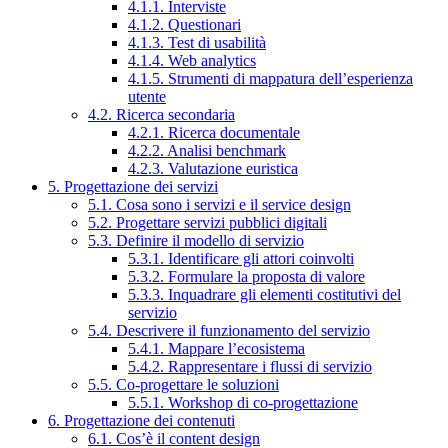
4.1.1. Interviste
4.1.2. Questionari
4.1.3. Test di usabilità
4.1.4. Web analytics
4.1.5. Strumenti di mappatura dell’esperienza
utente
4.2. Ricerca secondaria
4.2.1. Ricerca documentale
4.2.2. Analisi benchmark
4.2.3. Valutazione euristica
5. Progettazione dei servizi
5.1. Cosa sono i servizi e il service design
5.2. Progettare servizi pubblici digitali
5.3. Definire il modello di servizio
5.3.1. Identificare gli attori coinvolti
5.3.2. Formulare la proposta di valore
5.3.3. Inquadrare gli elementi costitutivi del
servizio
5.4. Descrivere il funzionamento del servizio
5.4.1. Mappare l’ecosistema
5.4.2. Rappresentare i flussi di servizio
5.5. Co-progettare le soluzioni
5.5.1. Workshop di co-progettazione
6. Progettazione dei contenuti
6.1. Cos’è il content design