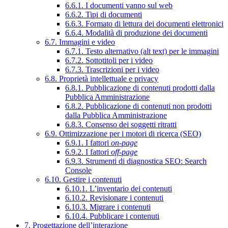
6.6.1. I documenti vanno sul web
6.6.2. Tipi di documenti
6.6.3. Formato di lettura dei documenti elettronici
6.6.4. Modalità di produzione dei documenti
6.7. Immagini e video
6.7.1. Testo alternativo (alt text) per le immagini
6.7.2. Sottotitoli per i video
6.7.3. Trascrizioni per i video
6.8. Proprietà intellettuale e privacy
6.8.1. Pubblicazione di contenuti prodotti dalla
Pubblica Amministrazione
6.8.2. Pubblicazione di contenuti non prodotti
dalla Pubblica Amministrazione
6.8.3. Consenso dei soggetti ritratti
6.9. Ottimizzazione per i motori di ricerca (SEO)
6.9.1. I fattori
on-page
6.9.2. I fattori
off-page
6.9.3. Strumenti di diagnostica SEO: Search
Console
6.10. Gestire i contenuti
6.10.1. L’inventario dei contenuti
6.10.2. Revisionare i contenuti
6.10.3. Migrare i contenuti
6.10.4. Pubblicare i contenuti
7. Progettazione dell’interazione