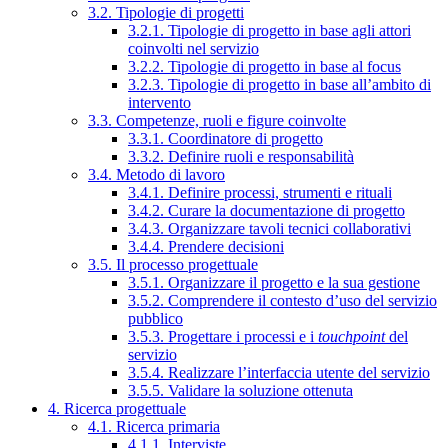
3.2. Tipologie di progetti
3.2.1. Tipologie di progetto in base agli attori
coinvolti nel servizio
3.2.2. Tipologie di progetto in base al focus
3.2.3. Tipologie di progetto in base all’ambito di
intervento
3.3. Competenze, ruoli e figure coinvolte
3.3.1. Coordinatore di progetto
3.3.2. Definire ruoli e responsabilità
3.4. Metodo di lavoro
3.4.1. Definire processi, strumenti e rituali
3.4.2. Curare la documentazione di progetto
3.4.3. Organizzare tavoli tecnici collaborativi
3.4.4. Prendere decisioni
3.5. Il processo progettuale
3.5.1. Organizzare il progetto e la sua gestione
3.5.2. Comprendere il contesto d’uso del servizio
pubblico
3.5.3. Progettare i processi e i
touchpoint
del
servizio
3.5.4. Realizzare l’interfaccia utente del servizio
3.5.5. Validare la soluzione ottenuta
4. Ricerca progettuale
4.1. Ricerca primaria
4.1.1. Interviste