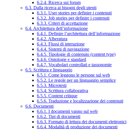
6.2.4. Ricerca sui forum
6.3. Dalla ricerca ai bisogni degli utenti
6.3.1. User stories per definire i contenuti
6.3.2. Job stories per definire i contenuti
6.3.3. Criteri di accettazione
6.4. Architettura dell’informazione
6.4.1. Definire l’architettura dell’informazione
6.4.2. Alberatura
6.4.3. Flussi di interazione
6.4.4. Sistemi di navigazione
6.4.5. Tipologie di contenuto (content type)
6.4.6. Ontologie e standard
6.4.7. Vocabolari controllati e tassonomie
6.5. Scrittura e linguaggio
6.5.1. Come leggono le persone sul web
6.5.2. Le regole per un linguaggio semplice
6.5.3. Microtesti
6.5.4. Scrittura collaborativa
6.5.5. Content critique
6.5.6. Traduzione e localizzazione dei contenuti
6.6. Documenti
6.6.1. I documenti vanno sul web
6.6.2. Tipi di documenti
6.6.3. Formato di lettura dei documenti elettronici
6.6.4. Modalità di produzione dei documenti