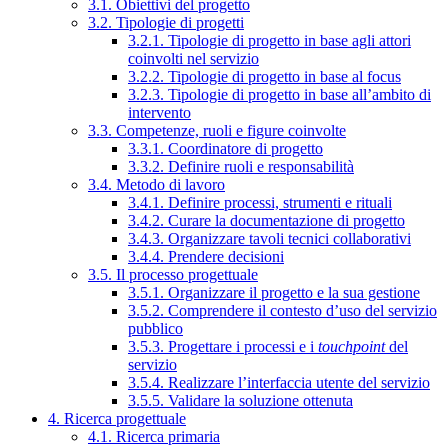
3.1. Obiettivi del progetto
3.2. Tipologie di progetti
3.2.1. Tipologie di progetto in base agli attori
coinvolti nel servizio
3.2.2. Tipologie di progetto in base al focus
3.2.3. Tipologie di progetto in base all’ambito di
intervento
3.3. Competenze, ruoli e figure coinvolte
3.3.1. Coordinatore di progetto
3.3.2. Definire ruoli e responsabilità
3.4. Metodo di lavoro
3.4.1. Definire processi, strumenti e rituali
3.4.2. Curare la documentazione di progetto
3.4.3. Organizzare tavoli tecnici collaborativi
3.4.4. Prendere decisioni
3.5. Il processo progettuale
3.5.1. Organizzare il progetto e la sua gestione
3.5.2. Comprendere il contesto d’uso del servizio
pubblico
3.5.3. Progettare i processi e i
touchpoint
del
servizio
3.5.4. Realizzare l’interfaccia utente del servizio
3.5.5. Validare la soluzione ottenuta
4. Ricerca progettuale
4.1. Ricerca primaria