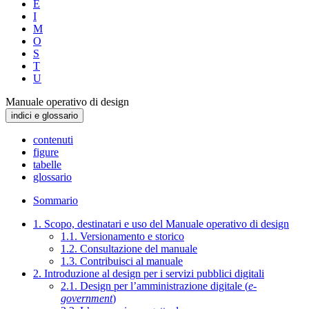
E
I
M
O
S
T
U
Manuale operativo di design
indici e glossario
contenuti
figure
tabelle
glossario
Sommario
1. Scopo, destinatari e uso del Manuale operativo di design
1.1. Versionamento e storico
1.2. Consultazione del manuale
1.3. Contribuisci al manuale
2. Introduzione al design per i servizi pubblici digitali
2.1. Design per l’amministrazione digitale (
e-
government
)