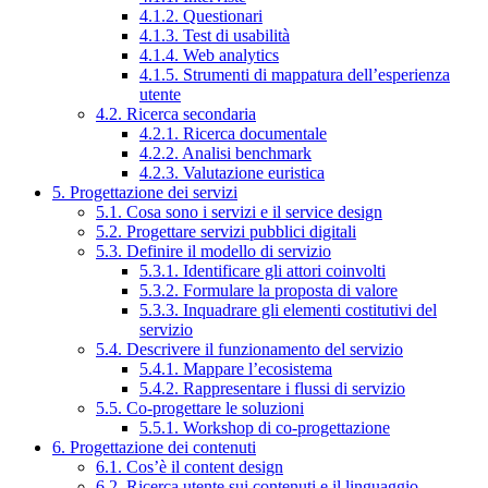
4.1.2. Questionari
4.1.3. Test di usabilità
4.1.4. Web analytics
4.1.5. Strumenti di mappatura dell’esperienza
utente
4.2. Ricerca secondaria
4.2.1. Ricerca documentale
4.2.2. Analisi benchmark
4.2.3. Valutazione euristica
5. Progettazione dei servizi
5.1. Cosa sono i servizi e il service design
5.2. Progettare servizi pubblici digitali
5.3. Definire il modello di servizio
5.3.1. Identificare gli attori coinvolti
5.3.2. Formulare la proposta di valore
5.3.3. Inquadrare gli elementi costitutivi del
servizio
5.4. Descrivere il funzionamento del servizio
5.4.1. Mappare l’ecosistema
5.4.2. Rappresentare i flussi di servizio
5.5. Co-progettare le soluzioni
5.5.1. Workshop di co-progettazione
6. Progettazione dei contenuti
6.1. Cos’è il content design
6.2. Ricerca utente sui contenuti e il linguaggio