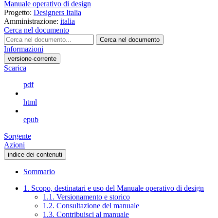
Manuale operativo di design
Progetto:
Designers Italia
Amministrazione:
italia
Cerca nel documento
Cerca nel documento
Informazioni
versione-corrente
Scarica
pdf
html
epub
Sorgente
Azioni
indice dei contenuti
Sommario
1. Scopo, destinatari e uso del Manuale operativo di design
1.1. Versionamento e storico
1.2. Consultazione del manuale
1.3. Contribuisci al manuale