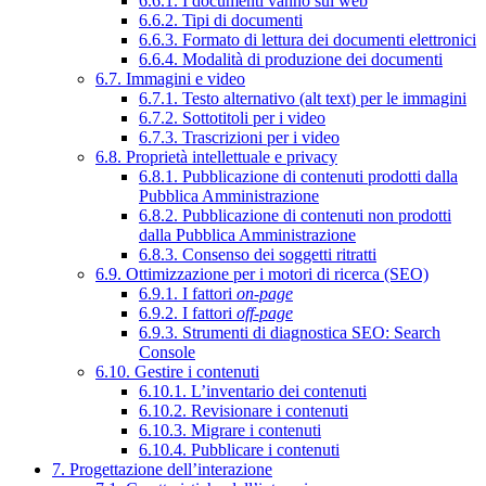
6.6.1. I documenti vanno sul web
6.6.2. Tipi di documenti
6.6.3. Formato di lettura dei documenti elettronici
6.6.4. Modalità di produzione dei documenti
6.7. Immagini e video
6.7.1. Testo alternativo (alt text) per le immagini
6.7.2. Sottotitoli per i video
6.7.3. Trascrizioni per i video
6.8. Proprietà intellettuale e privacy
6.8.1. Pubblicazione di contenuti prodotti dalla
Pubblica Amministrazione
6.8.2. Pubblicazione di contenuti non prodotti
dalla Pubblica Amministrazione
6.8.3. Consenso dei soggetti ritratti
6.9. Ottimizzazione per i motori di ricerca (SEO)
6.9.1. I fattori
on-page
6.9.2. I fattori
off-page
6.9.3. Strumenti di diagnostica SEO: Search
Console
6.10. Gestire i contenuti
6.10.1. L’inventario dei contenuti
6.10.2. Revisionare i contenuti
6.10.3. Migrare i contenuti
6.10.4. Pubblicare i contenuti
7. Progettazione dell’interazione