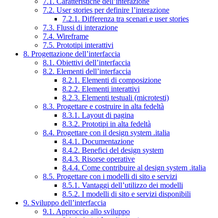
7.1. Caratteristiche dell’interazione
7.2. User stories per definire l’interazione
7.2.1. Differenza tra scenari e user stories
7.3. Flussi di interazione
7.4. Wireframe
7.5. Prototipi interattivi
8. Progettazione dell’interfaccia
8.1. Obiettivi dell’interfaccia
8.2. Elementi dell’interfaccia
8.2.1. Elementi di composizione
8.2.2. Elementi interattivi
8.2.3. Elementi testuali (microtesti)
8.3. Progettare e costruire in alta fedeltà
8.3.1. Layout di pagina
8.3.2. Prototipi in alta fedeltà
8.4. Progettare con il design system .italia
8.4.1. Documentazione
8.4.2. Benefici del design system
8.4.3. Risorse operative
8.4.4. Come contribuire al design system .italia
8.5. Progettare con i modelli di sito e servizi
8.5.1. Vantaggi dell’utilizzo dei modelli
8.5.2. I modelli di sito e servizi disponibili
9. Sviluppo dell’interfaccia
9.1. Approccio allo sviluppo