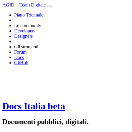
AGID
+
Team Digitale
Piano Triennale
Le community
Developers
Designers
Gli strumenti
Forum
Docs
GitHub
Docs Italia
beta
Documenti pubblici, digitali.