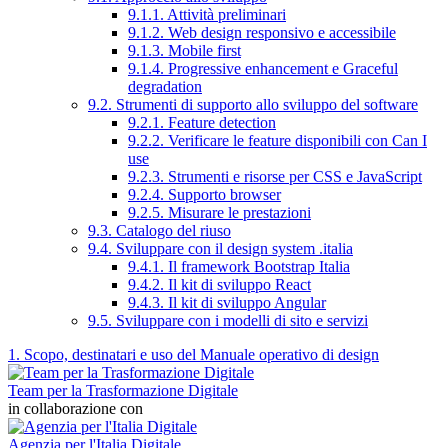
9.1.1. Attività preliminari
9.1.2. Web design responsivo e accessibile
9.1.3. Mobile first
9.1.4. Progressive enhancement e Graceful
degradation
9.2. Strumenti di supporto allo sviluppo del software
9.2.1. Feature detection
9.2.2. Verificare le feature disponibili con Can I
use
9.2.3. Strumenti e risorse per CSS e JavaScript
9.2.4. Supporto browser
9.2.5. Misurare le prestazioni
9.3. Catalogo del riuso
9.4. Sviluppare con il design system .italia
9.4.1. Il framework Bootstrap Italia
9.4.2. Il kit di sviluppo React
9.4.3. Il kit di sviluppo Angular
9.5. Sviluppare con i modelli di sito e servizi
1. Scopo, destinatari e uso del Manuale operativo di design
Team per la Trasformazione Digitale
in collaborazione con
Agenzia per l'Italia Digitale