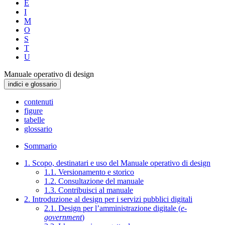
E
I
M
O
S
T
U
Manuale operativo di design
indici e glossario
contenuti
figure
tabelle
glossario
Sommario
1. Scopo, destinatari e uso del Manuale operativo di design
1.1. Versionamento e storico
1.2. Consultazione del manuale
1.3. Contribuisci al manuale
2. Introduzione al design per i servizi pubblici digitali
2.1. Design per l’amministrazione digitale (
e-
government
)