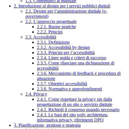
1.3. Contribuisci al manuale
2. Introduzione al design per i servizi pubblici digitali
2.1. Design per l’amministrazione digitale (
e-
government
)
2.2. L’approccio progettuale
2.2.1. Buone pratiche
2.2.2. Principi
2.3. Accessibilità
2.3.1. Definizione
2.3.2. Accessibilità by design
2.3.3. Principi per l’accessibilità
2.3.4. Linee guida e criteri di successo
2.3.5. Come rilasciare una dichiarazione di
accessibilità
2.3.6. Meccanismo di feedback e procedura di
attuazione
2.3.7. Obiettivi accessibilità
2.3.8. Normativa e approfondimenti
2.4. Privacy
2.4.1. Come rispettare la privacy sin dalla
progettazione di un sito o servizio digitale
2.4.2. Richiedi il consenso quando necessario
2.4.3. Le basi del sito web: architettura,
informativa privacy, riferimenti DPO
3. Pianificazione, gestione e strategia