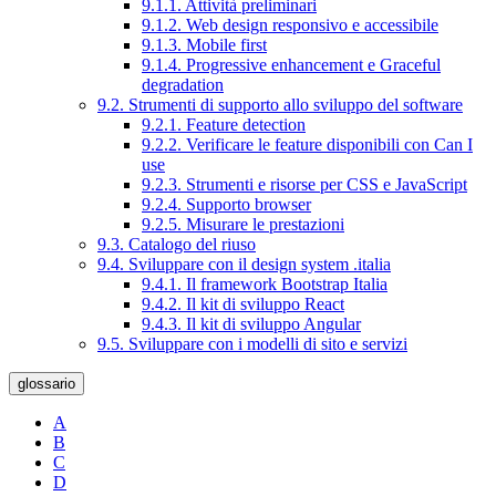
9.1.1. Attività preliminari
9.1.2. Web design responsivo e accessibile
9.1.3. Mobile first
9.1.4. Progressive enhancement e Graceful
degradation
9.2. Strumenti di supporto allo sviluppo del software
9.2.1. Feature detection
9.2.2. Verificare le feature disponibili con Can I
use
9.2.3. Strumenti e risorse per CSS e JavaScript
9.2.4. Supporto browser
9.2.5. Misurare le prestazioni
9.3. Catalogo del riuso
9.4. Sviluppare con il design system .italia
9.4.1. Il framework Bootstrap Italia
9.4.2. Il kit di sviluppo React
9.4.3. Il kit di sviluppo Angular
9.5. Sviluppare con i modelli di sito e servizi
glossario
A
B
C
D