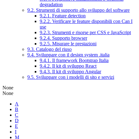
degradation
9.2. Strumenti di supporto allo sviluppo del software
9.2.1. Feature detection
9.2.2. Verificare le feature disponibili con Can I
use
9.2.3. Strumenti e risorse per CSS e JavaScript
9.2.4. Supporto browser
9.2.5. Misurare le prestazioni
9.3. Catalogo del riuso
9.4. Sviluppare con il design system .italia
9.4.1. Il framework Bootstrap Italia
9.4.2. Il kit di sviluppo React
9.4.3. Il kit di sviluppo Angular
9.5. Sviluppare con i modelli di sito e servizi
None
None
A
B
C
D
E
I
M