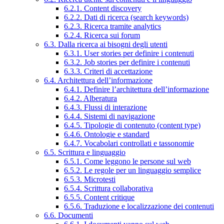
6.2.1. Content discovery
6.2.2. Dati di ricerca (search keywords)
6.2.3. Ricerca tramite analytics
6.2.4. Ricerca sui forum
6.3. Dalla ricerca ai bisogni degli utenti
6.3.1. User stories per definire i contenuti
6.3.2. Job stories per definire i contenuti
6.3.3. Criteri di accettazione
6.4. Architettura dell’informazione
6.4.1. Definire l’architettura dell’informazione
6.4.2. Alberatura
6.4.3. Flussi di interazione
6.4.4. Sistemi di navigazione
6.4.5. Tipologie di contenuto (content type)
6.4.6. Ontologie e standard
6.4.7. Vocabolari controllati e tassonomie
6.5. Scrittura e linguaggio
6.5.1. Come leggono le persone sul web
6.5.2. Le regole per un linguaggio semplice
6.5.3. Microtesti
6.5.4. Scrittura collaborativa
6.5.5. Content critique
6.5.6. Traduzione e localizzazione dei contenuti
6.6. Documenti