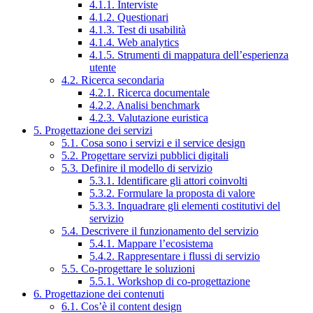
4.1.1. Interviste
4.1.2. Questionari
4.1.3. Test di usabilità
4.1.4. Web analytics
4.1.5. Strumenti di mappatura dell’esperienza
utente
4.2. Ricerca secondaria
4.2.1. Ricerca documentale
4.2.2. Analisi benchmark
4.2.3. Valutazione euristica
5. Progettazione dei servizi
5.1. Cosa sono i servizi e il service design
5.2. Progettare servizi pubblici digitali
5.3. Definire il modello di servizio
5.3.1. Identificare gli attori coinvolti
5.3.2. Formulare la proposta di valore
5.3.3. Inquadrare gli elementi costitutivi del
servizio
5.4. Descrivere il funzionamento del servizio
5.4.1. Mappare l’ecosistema
5.4.2. Rappresentare i flussi di servizio
5.5. Co-progettare le soluzioni
5.5.1. Workshop di co-progettazione
6. Progettazione dei contenuti
6.1. Cos’è il content design