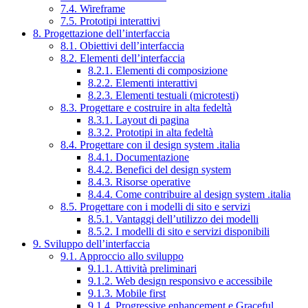
7.4. Wireframe
7.5. Prototipi interattivi
8. Progettazione dell’interfaccia
8.1. Obiettivi dell’interfaccia
8.2. Elementi dell’interfaccia
8.2.1. Elementi di composizione
8.2.2. Elementi interattivi
8.2.3. Elementi testuali (microtesti)
8.3. Progettare e costruire in alta fedeltà
8.3.1. Layout di pagina
8.3.2. Prototipi in alta fedeltà
8.4. Progettare con il design system .italia
8.4.1. Documentazione
8.4.2. Benefici del design system
8.4.3. Risorse operative
8.4.4. Come contribuire al design system .italia
8.5. Progettare con i modelli di sito e servizi
8.5.1. Vantaggi dell’utilizzo dei modelli
8.5.2. I modelli di sito e servizi disponibili
9. Sviluppo dell’interfaccia
9.1. Approccio allo sviluppo
9.1.1. Attività preliminari
9.1.2. Web design responsivo e accessibile
9.1.3. Mobile first
9.1.4. Progressive enhancement e Graceful