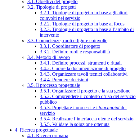
3.1. Obiettivi del progetto
3.2. Tipologie di progetti
3.2.1. Tipologie di progetto in base agli attori
coinvolti nel servizio
3.2.2. Tipologie di progetto in base al focus
3.2.3. Tipologie di progetto in base all’ambito di
intervento
3.3. Competenze, ruoli e figure coinvolte
3.3.1. Coordinatore di progetto
3.3.2. Definire ruoli e responsabilità
3.4. Metodo di lavoro
3.4.1. Definire processi, strumenti e rituali
3.4.2. Curare la documentazione di progetto
3.4.3. Organizzare tavoli tecnici collaborativi
3.4.4. Prendere decisioni
3.5. Il processo progettuale
3.5.1. Organizzare il progetto e la sua gestione
3.5.2. Comprendere il contesto d’uso del servizio
pubblico
3.5.3. Progettare i processi e i
touchpoint
del
servizio
3.5.4. Realizzare l’interfaccia utente del servizio
3.5.5. Validare la soluzione ottenuta
4. Ricerca progettuale
4.1. Ricerca primaria