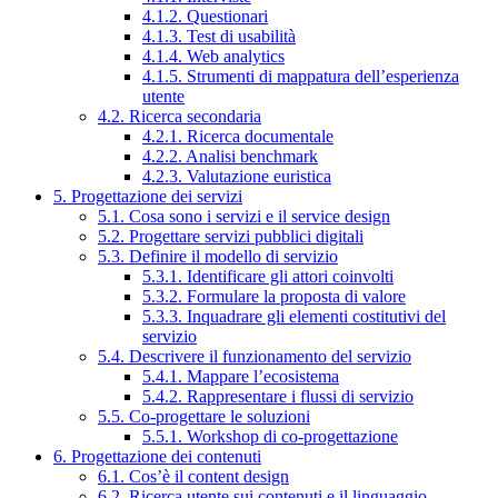
4.1.2. Questionari
4.1.3. Test di usabilità
4.1.4. Web analytics
4.1.5. Strumenti di mappatura dell’esperienza
utente
4.2. Ricerca secondaria
4.2.1. Ricerca documentale
4.2.2. Analisi benchmark
4.2.3. Valutazione euristica
5. Progettazione dei servizi
5.1. Cosa sono i servizi e il service design
5.2. Progettare servizi pubblici digitali
5.3. Definire il modello di servizio
5.3.1. Identificare gli attori coinvolti
5.3.2. Formulare la proposta di valore
5.3.3. Inquadrare gli elementi costitutivi del
servizio
5.4. Descrivere il funzionamento del servizio
5.4.1. Mappare l’ecosistema
5.4.2. Rappresentare i flussi di servizio
5.5. Co-progettare le soluzioni
5.5.1. Workshop di co-progettazione
6. Progettazione dei contenuti
6.1. Cos’è il content design
6.2. Ricerca utente sui contenuti e il linguaggio