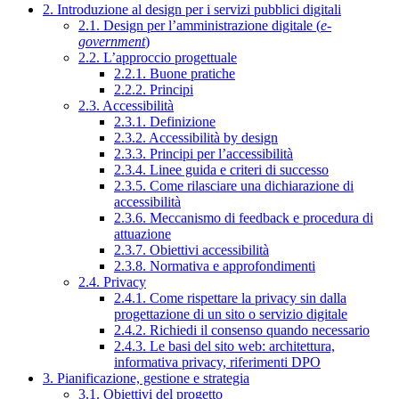
2. Introduzione al design per i servizi pubblici digitali
2.1. Design per l’amministrazione digitale (
e-
government
)
2.2. L’approccio progettuale
2.2.1. Buone pratiche
2.2.2. Principi
2.3. Accessibilità
2.3.1. Definizione
2.3.2. Accessibilità by design
2.3.3. Principi per l’accessibilità
2.3.4. Linee guida e criteri di successo
2.3.5. Come rilasciare una dichiarazione di
accessibilità
2.3.6. Meccanismo di feedback e procedura di
attuazione
2.3.7. Obiettivi accessibilità
2.3.8. Normativa e approfondimenti
2.4. Privacy
2.4.1. Come rispettare la privacy sin dalla
progettazione di un sito o servizio digitale
2.4.2. Richiedi il consenso quando necessario
2.4.3. Le basi del sito web: architettura,
informativa privacy, riferimenti DPO
3. Pianificazione, gestione e strategia
3.1. Obiettivi del progetto