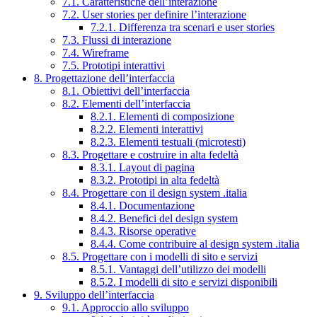
7.1. Caratteristiche dell’interazione
7.2. User stories per definire l’interazione
7.2.1. Differenza tra scenari e user stories
7.3. Flussi di interazione
7.4. Wireframe
7.5. Prototipi interattivi
8. Progettazione dell’interfaccia
8.1. Obiettivi dell’interfaccia
8.2. Elementi dell’interfaccia
8.2.1. Elementi di composizione
8.2.2. Elementi interattivi
8.2.3. Elementi testuali (microtesti)
8.3. Progettare e costruire in alta fedeltà
8.3.1. Layout di pagina
8.3.2. Prototipi in alta fedeltà
8.4. Progettare con il design system .italia
8.4.1. Documentazione
8.4.2. Benefici del design system
8.4.3. Risorse operative
8.4.4. Come contribuire al design system .italia
8.5. Progettare con i modelli di sito e servizi
8.5.1. Vantaggi dell’utilizzo dei modelli
8.5.2. I modelli di sito e servizi disponibili
9. Sviluppo dell’interfaccia
9.1. Approccio allo sviluppo