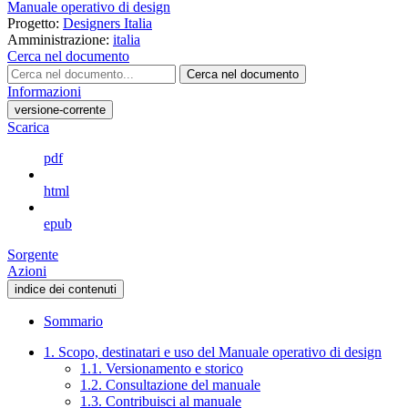
Manuale operativo di design
Progetto:
Designers Italia
Amministrazione:
italia
Cerca nel documento
Cerca nel documento
Informazioni
versione-corrente
Scarica
pdf
html
epub
Sorgente
Azioni
indice dei contenuti
Sommario
1. Scopo, destinatari e uso del Manuale operativo di design
1.1. Versionamento e storico
1.2. Consultazione del manuale
1.3. Contribuisci al manuale