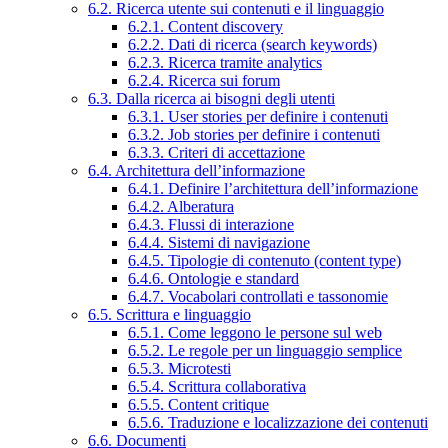
6.2. Ricerca utente sui contenuti e il linguaggio
6.2.1. Content discovery
6.2.2. Dati di ricerca (search keywords)
6.2.3. Ricerca tramite analytics
6.2.4. Ricerca sui forum
6.3. Dalla ricerca ai bisogni degli utenti
6.3.1. User stories per definire i contenuti
6.3.2. Job stories per definire i contenuti
6.3.3. Criteri di accettazione
6.4. Architettura dell’informazione
6.4.1. Definire l’architettura dell’informazione
6.4.2. Alberatura
6.4.3. Flussi di interazione
6.4.4. Sistemi di navigazione
6.4.5. Tipologie di contenuto (content type)
6.4.6. Ontologie e standard
6.4.7. Vocabolari controllati e tassonomie
6.5. Scrittura e linguaggio
6.5.1. Come leggono le persone sul web
6.5.2. Le regole per un linguaggio semplice
6.5.3. Microtesti
6.5.4. Scrittura collaborativa
6.5.5. Content critique
6.5.6. Traduzione e localizzazione dei contenuti
6.6. Documenti