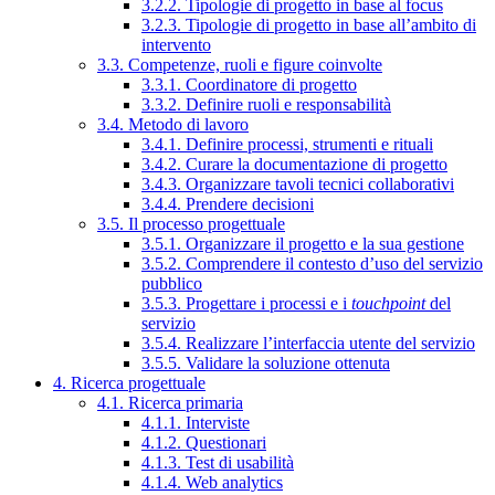
3.2.2. Tipologie di progetto in base al focus
3.2.3. Tipologie di progetto in base all’ambito di
intervento
3.3. Competenze, ruoli e figure coinvolte
3.3.1. Coordinatore di progetto
3.3.2. Definire ruoli e responsabilità
3.4. Metodo di lavoro
3.4.1. Definire processi, strumenti e rituali
3.4.2. Curare la documentazione di progetto
3.4.3. Organizzare tavoli tecnici collaborativi
3.4.4. Prendere decisioni
3.5. Il processo progettuale
3.5.1. Organizzare il progetto e la sua gestione
3.5.2. Comprendere il contesto d’uso del servizio
pubblico
3.5.3. Progettare i processi e i
touchpoint
del
servizio
3.5.4. Realizzare l’interfaccia utente del servizio
3.5.5. Validare la soluzione ottenuta
4. Ricerca progettuale
4.1. Ricerca primaria
4.1.1. Interviste
4.1.2. Questionari
4.1.3. Test di usabilità
4.1.4. Web analytics