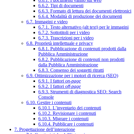
6.6.1. I documenti vanno sul web
6.6.2. Tipi di documenti
6.6.3. Formato di lettura dei documenti elettronici
6.6.4. Modalità di produzione dei documenti
6.7. Immagini e video
6.7.1. Testo alternativo (alt text) per le immagini
6.7.2. Sottotitoli per i video
6.7.3. Trascrizioni per i video
6.8. Proprietà intellettuale e privacy
6.8.1. Pubblicazione di contenuti prodotti dalla
Pubblica Amministrazione
6.8.2. Pubblicazione di contenuti non prodotti
dalla Pubblica Amministrazione
6.8.3. Consenso dei soggetti ritratti
6.9. Ottimizzazione per i motori di ricerca (SEO)
6.9.1. I fattori
on-page
6.9.2. I fattori
off-page
6.9.3. Strumenti di diagnostica SEO: Search
Console
6.10. Gestire i contenuti
6.10.1. L’inventario dei contenuti
6.10.2. Revisionare i contenuti
6.10.3. Migrare i contenuti
6.10.4. Pubblicare i contenuti
7. Progettazione dell’interazione