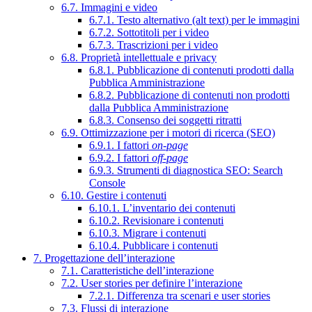
6.7. Immagini e video
6.7.1. Testo alternativo (alt text) per le immagini
6.7.2. Sottotitoli per i video
6.7.3. Trascrizioni per i video
6.8. Proprietà intellettuale e privacy
6.8.1. Pubblicazione di contenuti prodotti dalla
Pubblica Amministrazione
6.8.2. Pubblicazione di contenuti non prodotti
dalla Pubblica Amministrazione
6.8.3. Consenso dei soggetti ritratti
6.9. Ottimizzazione per i motori di ricerca (SEO)
6.9.1. I fattori
on-page
6.9.2. I fattori
off-page
6.9.3. Strumenti di diagnostica SEO: Search
Console
6.10. Gestire i contenuti
6.10.1. L’inventario dei contenuti
6.10.2. Revisionare i contenuti
6.10.3. Migrare i contenuti
6.10.4. Pubblicare i contenuti
7. Progettazione dell’interazione
7.1. Caratteristiche dell’interazione
7.2. User stories per definire l’interazione
7.2.1. Differenza tra scenari e user stories
7.3. Flussi di interazione