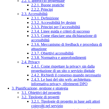
2.2. L’approccio progettuale
2.2.1. Buone pratiche
2.2.2. Principi
2.3. Accessibilità
2.3.1. Definizione
2.3.2. Accessibilità by design
2.3.3. Principi per l’accessibilità
2.3.4. Linee guida e criteri di successo
2.3.5. Come rilasciare una dichiarazione di
accessibilità
2.3.6. Meccanismo di feedback e procedura di
attuazione
2.3.7. Obiettivi accessibilità
2.3.8. Normativa e approfondimenti
2.4. Privacy
2.4.1. Come rispettare la privacy sin dalla
progettazione di un sito o servizio digitale
2.4.2. Richiedi il consenso quando necessario
2.4.3. Le basi del sito web: architettura,
informativa privacy, riferimenti DPO
3. Pianificazione, gestione e strategia
3.1. Obiettivi del progetto
3.2. Tipologie di progetti
3.2.1. Tipologie di progetto in base agli attori
coinvolti nel servizio