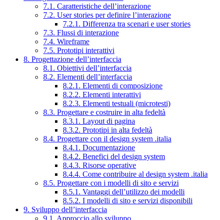
7.1. Caratteristiche dell’interazione
7.2. User stories per definire l’interazione
7.2.1. Differenza tra scenari e user stories
7.3. Flussi di interazione
7.4. Wireframe
7.5. Prototipi interattivi
8. Progettazione dell’interfaccia
8.1. Obiettivi dell’interfaccia
8.2. Elementi dell’interfaccia
8.2.1. Elementi di composizione
8.2.2. Elementi interattivi
8.2.3. Elementi testuali (microtesti)
8.3. Progettare e costruire in alta fedeltà
8.3.1. Layout di pagina
8.3.2. Prototipi in alta fedeltà
8.4. Progettare con il design system .italia
8.4.1. Documentazione
8.4.2. Benefici del design system
8.4.3. Risorse operative
8.4.4. Come contribuire al design system .italia
8.5. Progettare con i modelli di sito e servizi
8.5.1. Vantaggi dell’utilizzo dei modelli
8.5.2. I modelli di sito e servizi disponibili
9. Sviluppo dell’interfaccia
9.1. Approccio allo sviluppo