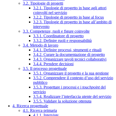
3.2. Tipologie di progetti
3.2.1. Tipologie di progetto in base agli attori
coinvolti nel servizio
3.2.2. Tipologie di progetto in base al focus
3.2.3. Tipologie di progetto in base all’ambito di
intervento
3.3. Competenze, ruoli e figure coinvolte
3.3.1. Coordinatore di progetto
3.3.2. Definire ruoli e responsabilità
3.4. Metodo di lavoro
3.4.1. Definire processi, strumenti e rituali
3.4.2. Curare la documentazione di progetto
3.4.3. Organizzare tavoli tecnici collaborativi
3.4.4. Prendere decisioni
3.5. Il processo progettuale
3.5.1. Organizzare il progetto e la sua gestione
3.5.2. Comprendere il contesto d’uso del servizio
pubblico
3.5.3. Progettare i processi e i
touchpoint
del
servizio
3.5.4. Realizzare l’interfaccia utente del servizio
3.5.5. Validare la soluzione ottenuta
4. Ricerca progettuale
4.1. Ricerca primaria
4.1.1. Interviste