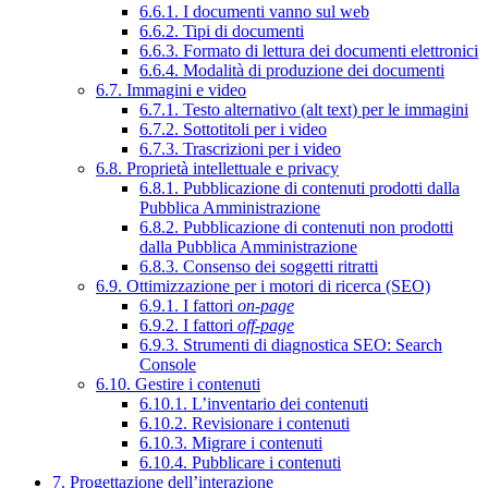
6.6.1. I documenti vanno sul web
6.6.2. Tipi di documenti
6.6.3. Formato di lettura dei documenti elettronici
6.6.4. Modalità di produzione dei documenti
6.7. Immagini e video
6.7.1. Testo alternativo (alt text) per le immagini
6.7.2. Sottotitoli per i video
6.7.3. Trascrizioni per i video
6.8. Proprietà intellettuale e privacy
6.8.1. Pubblicazione di contenuti prodotti dalla
Pubblica Amministrazione
6.8.2. Pubblicazione di contenuti non prodotti
dalla Pubblica Amministrazione
6.8.3. Consenso dei soggetti ritratti
6.9. Ottimizzazione per i motori di ricerca (SEO)
6.9.1. I fattori
on-page
6.9.2. I fattori
off-page
6.9.3. Strumenti di diagnostica SEO: Search
Console
6.10. Gestire i contenuti
6.10.1. L’inventario dei contenuti
6.10.2. Revisionare i contenuti
6.10.3. Migrare i contenuti
6.10.4. Pubblicare i contenuti
7. Progettazione dell’interazione