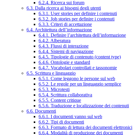
6.2.4. Ricerca sui forum
6.3. Dalla ricerca ai bisogni degli utenti
6.3.1. User stories per definire i contenuti
6.3.2. Job stories per definire i contenuti
6.3.3. Criteri di accettazione
6.4. Architettura dell’informazione
6.4.1. Definire l’architettura dell’informazione
6.4.2. Alberatura
6.4.3. Flussi di interazione
6.4.4. Sistemi di navigazione
6.4.5. Tipologie di contenuto (content type)
6.4.6. Ontologie e standard
6.4.7. Vocabolari controllati e tassonomie
6.5. Scrittura e linguaggio
6.5.1. Come leggono le persone sul web
6.5.2. Le regole per un linguaggio semplice
6.5.3. Microtesti
6.5.4. Scrittura collaborativa
6.5.5. Content critique
6.5.6. Traduzione e localizzazione dei contenuti
6.6. Documenti
6.6.1. I documenti vanno sul web
6.6.2. Tipi di documenti
6.6.3. Formato di lettura dei documenti elettronici
6.6.4. Modalità di produzione dei documenti