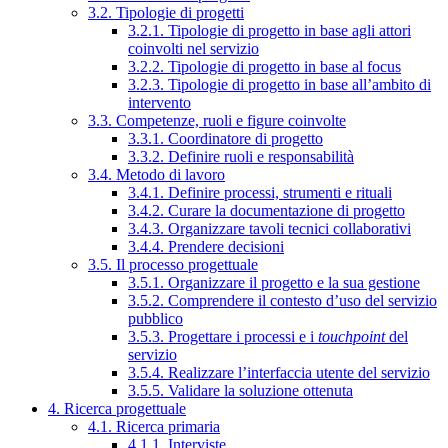
3.2. Tipologie di progetti
3.2.1. Tipologie di progetto in base agli attori
coinvolti nel servizio
3.2.2. Tipologie di progetto in base al focus
3.2.3. Tipologie di progetto in base all’ambito di
intervento
3.3. Competenze, ruoli e figure coinvolte
3.3.1. Coordinatore di progetto
3.3.2. Definire ruoli e responsabilità
3.4. Metodo di lavoro
3.4.1. Definire processi, strumenti e rituali
3.4.2. Curare la documentazione di progetto
3.4.3. Organizzare tavoli tecnici collaborativi
3.4.4. Prendere decisioni
3.5. Il processo progettuale
3.5.1. Organizzare il progetto e la sua gestione
3.5.2. Comprendere il contesto d’uso del servizio
pubblico
3.5.3. Progettare i processi e i
touchpoint
del
servizio
3.5.4. Realizzare l’interfaccia utente del servizio
3.5.5. Validare la soluzione ottenuta
4. Ricerca progettuale
4.1. Ricerca primaria
4.1.1. Interviste