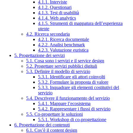
4.1.1. Interviste
4.1.2. Questionari
4.1.3. Test di usabilità
4.1.4. Web analytics
4.1.5. Strumenti di mappatura dell’esperienza
utente
4.2. Ricerca secondaria
4.2.1. Ricerca documentale
4.2.2. Analisi benchmark
4.2.3. Valutazione euristica
5. Progettazione dei servizi
5.1. Cosa sono i servizi e il service design
5.2. Progettare servizi pubblici digitali
5.3. Definire il modello di servizio
5.3.1. Identificare gli attori coinvolti
5.3.2. Formulare la proposta di valore
5.3.3. Inquadrare gli elementi costitutivi del
servizio
5.4. Descrivere il funzionamento del servizio
5.4.1. Mappare l’ecosistema
5.4.2. Rappresentare i flussi di servizio
5.5. Co-progettare le soluzioni
5.5.1. Workshop di co-progettazione
6. Progettazione dei contenuti
6.1. Cos’è il content design