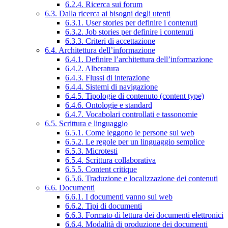
6.2.4. Ricerca sui forum
6.3. Dalla ricerca ai bisogni degli utenti
6.3.1. User stories per definire i contenuti
6.3.2. Job stories per definire i contenuti
6.3.3. Criteri di accettazione
6.4. Architettura dell’informazione
6.4.1. Definire l’architettura dell’informazione
6.4.2. Alberatura
6.4.3. Flussi di interazione
6.4.4. Sistemi di navigazione
6.4.5. Tipologie di contenuto (content type)
6.4.6. Ontologie e standard
6.4.7. Vocabolari controllati e tassonomie
6.5. Scrittura e linguaggio
6.5.1. Come leggono le persone sul web
6.5.2. Le regole per un linguaggio semplice
6.5.3. Microtesti
6.5.4. Scrittura collaborativa
6.5.5. Content critique
6.5.6. Traduzione e localizzazione dei contenuti
6.6. Documenti
6.6.1. I documenti vanno sul web
6.6.2. Tipi di documenti
6.6.3. Formato di lettura dei documenti elettronici
6.6.4. Modalità di produzione dei documenti