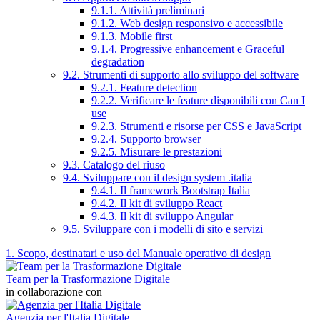
9.1.1. Attività preliminari
9.1.2. Web design responsivo e accessibile
9.1.3. Mobile first
9.1.4. Progressive enhancement e Graceful
degradation
9.2. Strumenti di supporto allo sviluppo del software
9.2.1. Feature detection
9.2.2. Verificare le feature disponibili con Can I
use
9.2.3. Strumenti e risorse per CSS e JavaScript
9.2.4. Supporto browser
9.2.5. Misurare le prestazioni
9.3. Catalogo del riuso
9.4. Sviluppare con il design system .italia
9.4.1. Il framework Bootstrap Italia
9.4.2. Il kit di sviluppo React
9.4.3. Il kit di sviluppo Angular
9.5. Sviluppare con i modelli di sito e servizi
1. Scopo, destinatari e uso del Manuale operativo di design
Team per la Trasformazione Digitale
in collaborazione con
Agenzia per l'Italia Digitale