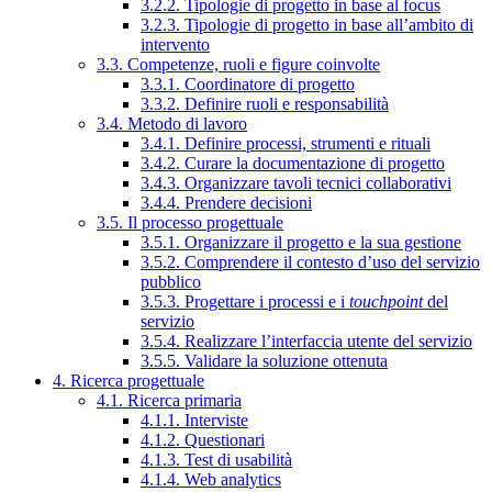
3.2.2. Tipologie di progetto in base al focus
3.2.3. Tipologie di progetto in base all’ambito di
intervento
3.3. Competenze, ruoli e figure coinvolte
3.3.1. Coordinatore di progetto
3.3.2. Definire ruoli e responsabilità
3.4. Metodo di lavoro
3.4.1. Definire processi, strumenti e rituali
3.4.2. Curare la documentazione di progetto
3.4.3. Organizzare tavoli tecnici collaborativi
3.4.4. Prendere decisioni
3.5. Il processo progettuale
3.5.1. Organizzare il progetto e la sua gestione
3.5.2. Comprendere il contesto d’uso del servizio
pubblico
3.5.3. Progettare i processi e i
touchpoint
del
servizio
3.5.4. Realizzare l’interfaccia utente del servizio
3.5.5. Validare la soluzione ottenuta
4. Ricerca progettuale
4.1. Ricerca primaria
4.1.1. Interviste
4.1.2. Questionari
4.1.3. Test di usabilità
4.1.4. Web analytics