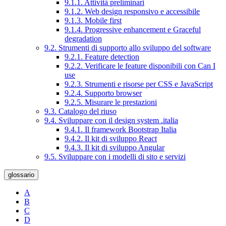
9.1.1. Attività preliminari
9.1.2. Web design responsivo e accessibile
9.1.3. Mobile first
9.1.4. Progressive enhancement e Graceful
degradation
9.2. Strumenti di supporto allo sviluppo del software
9.2.1. Feature detection
9.2.2. Verificare le feature disponibili con Can I
use
9.2.3. Strumenti e risorse per CSS e JavaScript
9.2.4. Supporto browser
9.2.5. Misurare le prestazioni
9.3. Catalogo del riuso
9.4. Sviluppare con il design system .italia
9.4.1. Il framework Bootstrap Italia
9.4.2. Il kit di sviluppo React
9.4.3. Il kit di sviluppo Angular
9.5. Sviluppare con i modelli di sito e servizi
glossario
A
B
C
D