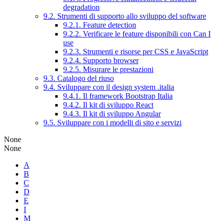
degradation
9.2. Strumenti di supporto allo sviluppo del software
9.2.1. Feature detection
9.2.2. Verificare le feature disponibili con Can I
use
9.2.3. Strumenti e risorse per CSS e JavaScript
9.2.4. Supporto browser
9.2.5. Misurare le prestazioni
9.3. Catalogo del riuso
9.4. Sviluppare con il design system .italia
9.4.1. Il framework Bootstrap Italia
9.4.2. Il kit di sviluppo React
9.4.3. Il kit di sviluppo Angular
9.5. Sviluppare con i modelli di sito e servizi
None
None
A
B
C
D
E
I
M