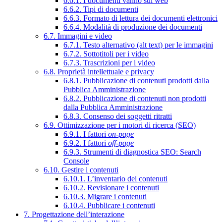
6.6.1. I documenti vanno sul web
6.6.2. Tipi di documenti
6.6.3. Formato di lettura dei documenti elettronici
6.6.4. Modalità di produzione dei documenti
6.7. Immagini e video
6.7.1. Testo alternativo (alt text) per le immagini
6.7.2. Sottotitoli per i video
6.7.3. Trascrizioni per i video
6.8. Proprietà intellettuale e privacy
6.8.1. Pubblicazione di contenuti prodotti dalla
Pubblica Amministrazione
6.8.2. Pubblicazione di contenuti non prodotti
dalla Pubblica Amministrazione
6.8.3. Consenso dei soggetti ritratti
6.9. Ottimizzazione per i motori di ricerca (SEO)
6.9.1. I fattori
on-page
6.9.2. I fattori
off-page
6.9.3. Strumenti di diagnostica SEO: Search
Console
6.10. Gestire i contenuti
6.10.1. L’inventario dei contenuti
6.10.2. Revisionare i contenuti
6.10.3. Migrare i contenuti
6.10.4. Pubblicare i contenuti
7. Progettazione dell’interazione