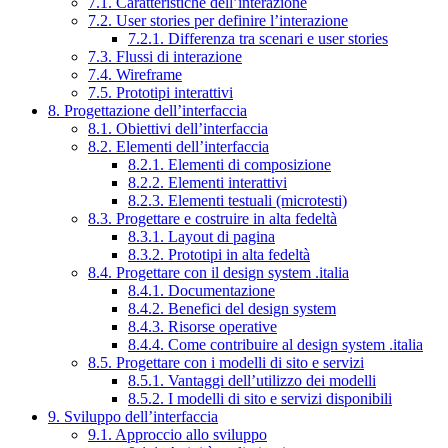
7.1. Caratteristiche dell’interazione
7.2. User stories per definire l’interazione
7.2.1. Differenza tra scenari e user stories
7.3. Flussi di interazione
7.4. Wireframe
7.5. Prototipi interattivi
8. Progettazione dell’interfaccia
8.1. Obiettivi dell’interfaccia
8.2. Elementi dell’interfaccia
8.2.1. Elementi di composizione
8.2.2. Elementi interattivi
8.2.3. Elementi testuali (microtesti)
8.3. Progettare e costruire in alta fedeltà
8.3.1. Layout di pagina
8.3.2. Prototipi in alta fedeltà
8.4. Progettare con il design system .italia
8.4.1. Documentazione
8.4.2. Benefici del design system
8.4.3. Risorse operative
8.4.4. Come contribuire al design system .italia
8.5. Progettare con i modelli di sito e servizi
8.5.1. Vantaggi dell’utilizzo dei modelli
8.5.2. I modelli di sito e servizi disponibili
9. Sviluppo dell’interfaccia
9.1. Approccio allo sviluppo