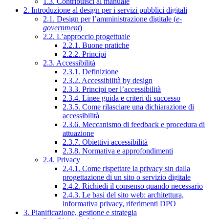
1.3. Contribuisci al manuale
2. Introduzione al design per i servizi pubblici digitali
2.1. Design per l’amministrazione digitale (
e-
government
)
2.2. L’approccio progettuale
2.2.1. Buone pratiche
2.2.2. Principi
2.3. Accessibilità
2.3.1. Definizione
2.3.2. Accessibilità by design
2.3.3. Principi per l’accessibilità
2.3.4. Linee guida e criteri di successo
2.3.5. Come rilasciare una dichiarazione di
accessibilità
2.3.6. Meccanismo di feedback e procedura di
attuazione
2.3.7. Obiettivi accessibilità
2.3.8. Normativa e approfondimenti
2.4. Privacy
2.4.1. Come rispettare la privacy sin dalla
progettazione di un sito o servizio digitale
2.4.2. Richiedi il consenso quando necessario
2.4.3. Le basi del sito web: architettura,
informativa privacy, riferimenti DPO
3. Pianificazione, gestione e strategia