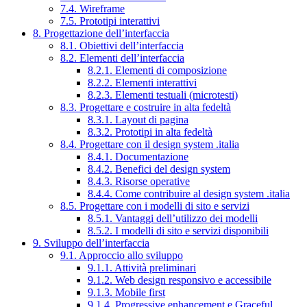
7.4. Wireframe
7.5. Prototipi interattivi
8. Progettazione dell’interfaccia
8.1. Obiettivi dell’interfaccia
8.2. Elementi dell’interfaccia
8.2.1. Elementi di composizione
8.2.2. Elementi interattivi
8.2.3. Elementi testuali (microtesti)
8.3. Progettare e costruire in alta fedeltà
8.3.1. Layout di pagina
8.3.2. Prototipi in alta fedeltà
8.4. Progettare con il design system .italia
8.4.1. Documentazione
8.4.2. Benefici del design system
8.4.3. Risorse operative
8.4.4. Come contribuire al design system .italia
8.5. Progettare con i modelli di sito e servizi
8.5.1. Vantaggi dell’utilizzo dei modelli
8.5.2. I modelli di sito e servizi disponibili
9. Sviluppo dell’interfaccia
9.1. Approccio allo sviluppo
9.1.1. Attività preliminari
9.1.2. Web design responsivo e accessibile
9.1.3. Mobile first
9.1.4. Progressive enhancement e Graceful