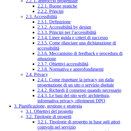
2.2. L’approccio progettuale
2.2.1. Buone pratiche
2.2.2. Principi
2.3. Accessibilità
2.3.1. Definizione
2.3.2. Accessibilità by design
2.3.3. Principi per l’accessibilità
2.3.4. Linee guida e criteri di successo
2.3.5. Come rilasciare una dichiarazione di
accessibilità
2.3.6. Meccanismo di feedback e procedura di
attuazione
2.3.7. Obiettivi accessibilità
2.3.8. Normativa e approfondimenti
2.4. Privacy
2.4.1. Come rispettare la privacy sin dalla
progettazione di un sito o servizio digitale
2.4.2. Richiedi il consenso quando necessario
2.4.3. Le basi del sito web: architettura,
informativa privacy, riferimenti DPO
3. Pianificazione, gestione e strategia
3.1. Obiettivi del progetto
3.2. Tipologie di progetti
3.2.1. Tipologie di progetto in base agli attori
coinvolti nel servizio