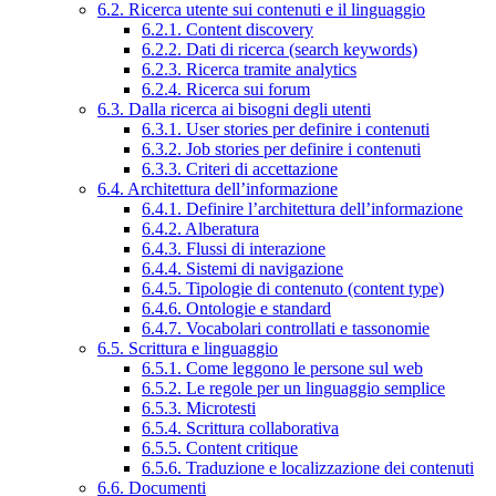
6.2. Ricerca utente sui contenuti e il linguaggio
6.2.1. Content discovery
6.2.2. Dati di ricerca (search keywords)
6.2.3. Ricerca tramite analytics
6.2.4. Ricerca sui forum
6.3. Dalla ricerca ai bisogni degli utenti
6.3.1. User stories per definire i contenuti
6.3.2. Job stories per definire i contenuti
6.3.3. Criteri di accettazione
6.4. Architettura dell’informazione
6.4.1. Definire l’architettura dell’informazione
6.4.2. Alberatura
6.4.3. Flussi di interazione
6.4.4. Sistemi di navigazione
6.4.5. Tipologie di contenuto (content type)
6.4.6. Ontologie e standard
6.4.7. Vocabolari controllati e tassonomie
6.5. Scrittura e linguaggio
6.5.1. Come leggono le persone sul web
6.5.2. Le regole per un linguaggio semplice
6.5.3. Microtesti
6.5.4. Scrittura collaborativa
6.5.5. Content critique
6.5.6. Traduzione e localizzazione dei contenuti
6.6. Documenti