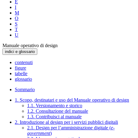
E
I
M
O
S
T
U
Manuale operativo di design
indici e glossario
contenuti
figure
tabelle
glossario
Sommario
1. Scopo, destinatari e uso del Manuale operativo di design
1.1. Versionamento e storico
1.2. Consultazione del manuale
1.3. Contribuisci al manuale
2. Introduzione al design per i servizi pubblici digitali
2.1. Design per l’amministrazione digitale (
e-
government
)