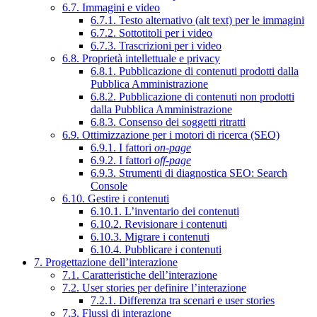
6.7. Immagini e video
6.7.1. Testo alternativo (alt text) per le immagini
6.7.2. Sottotitoli per i video
6.7.3. Trascrizioni per i video
6.8. Proprietà intellettuale e privacy
6.8.1. Pubblicazione di contenuti prodotti dalla
Pubblica Amministrazione
6.8.2. Pubblicazione di contenuti non prodotti
dalla Pubblica Amministrazione
6.8.3. Consenso dei soggetti ritratti
6.9. Ottimizzazione per i motori di ricerca (SEO)
6.9.1. I fattori
on-page
6.9.2. I fattori
off-page
6.9.3. Strumenti di diagnostica SEO: Search
Console
6.10. Gestire i contenuti
6.10.1. L’inventario dei contenuti
6.10.2. Revisionare i contenuti
6.10.3. Migrare i contenuti
6.10.4. Pubblicare i contenuti
7. Progettazione dell’interazione
7.1. Caratteristiche dell’interazione
7.2. User stories per definire l’interazione
7.2.1. Differenza tra scenari e user stories
7.3. Flussi di interazione