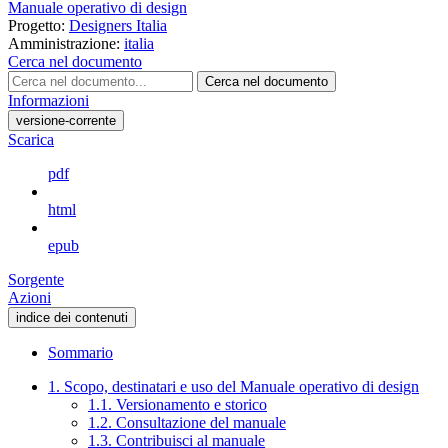
Manuale operativo di design
Progetto:
Designers Italia
Amministrazione:
italia
Cerca nel documento
Cerca nel documento
Informazioni
versione-corrente
Scarica
pdf
html
epub
Sorgente
Azioni
indice dei contenuti
Sommario
1. Scopo, destinatari e uso del Manuale operativo di design
1.1. Versionamento e storico
1.2. Consultazione del manuale
1.3. Contribuisci al manuale