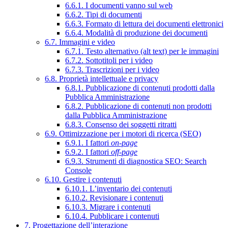
6.6.1. I documenti vanno sul web
6.6.2. Tipi di documenti
6.6.3. Formato di lettura dei documenti elettronici
6.6.4. Modalità di produzione dei documenti
6.7. Immagini e video
6.7.1. Testo alternativo (alt text) per le immagini
6.7.2. Sottotitoli per i video
6.7.3. Trascrizioni per i video
6.8. Proprietà intellettuale e privacy
6.8.1. Pubblicazione di contenuti prodotti dalla
Pubblica Amministrazione
6.8.2. Pubblicazione di contenuti non prodotti
dalla Pubblica Amministrazione
6.8.3. Consenso dei soggetti ritratti
6.9. Ottimizzazione per i motori di ricerca (SEO)
6.9.1. I fattori
on-page
6.9.2. I fattori
off-page
6.9.3. Strumenti di diagnostica SEO: Search
Console
6.10. Gestire i contenuti
6.10.1. L’inventario dei contenuti
6.10.2. Revisionare i contenuti
6.10.3. Migrare i contenuti
6.10.4. Pubblicare i contenuti
7. Progettazione dell’interazione