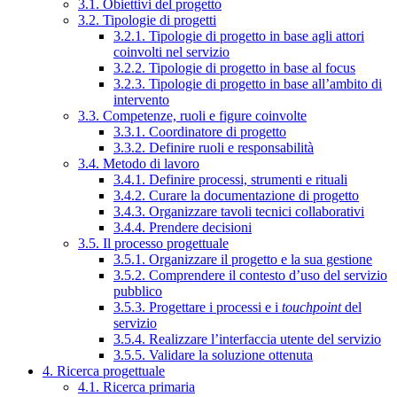
3.1. Obiettivi del progetto
3.2. Tipologie di progetti
3.2.1. Tipologie di progetto in base agli attori
coinvolti nel servizio
3.2.2. Tipologie di progetto in base al focus
3.2.3. Tipologie di progetto in base all’ambito di
intervento
3.3. Competenze, ruoli e figure coinvolte
3.3.1. Coordinatore di progetto
3.3.2. Definire ruoli e responsabilità
3.4. Metodo di lavoro
3.4.1. Definire processi, strumenti e rituali
3.4.2. Curare la documentazione di progetto
3.4.3. Organizzare tavoli tecnici collaborativi
3.4.4. Prendere decisioni
3.5. Il processo progettuale
3.5.1. Organizzare il progetto e la sua gestione
3.5.2. Comprendere il contesto d’uso del servizio
pubblico
3.5.3. Progettare i processi e i
touchpoint
del
servizio
3.5.4. Realizzare l’interfaccia utente del servizio
3.5.5. Validare la soluzione ottenuta
4. Ricerca progettuale
4.1. Ricerca primaria