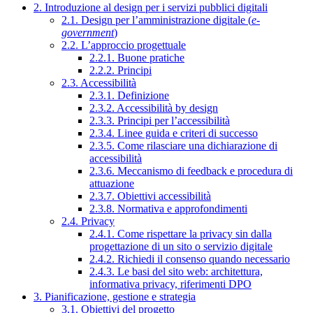
2. Introduzione al design per i servizi pubblici digitali
2.1. Design per l’amministrazione digitale (
e-
government
)
2.2. L’approccio progettuale
2.2.1. Buone pratiche
2.2.2. Principi
2.3. Accessibilità
2.3.1. Definizione
2.3.2. Accessibilità by design
2.3.3. Principi per l’accessibilità
2.3.4. Linee guida e criteri di successo
2.3.5. Come rilasciare una dichiarazione di
accessibilità
2.3.6. Meccanismo di feedback e procedura di
attuazione
2.3.7. Obiettivi accessibilità
2.3.8. Normativa e approfondimenti
2.4. Privacy
2.4.1. Come rispettare la privacy sin dalla
progettazione di un sito o servizio digitale
2.4.2. Richiedi il consenso quando necessario
2.4.3. Le basi del sito web: architettura,
informativa privacy, riferimenti DPO
3. Pianificazione, gestione e strategia
3.1. Obiettivi del progetto