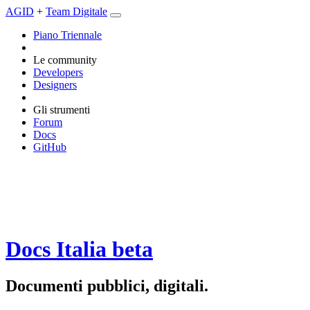
AGID
+
Team Digitale
Piano Triennale
Le community
Developers
Designers
Gli strumenti
Forum
Docs
GitHub
Docs Italia
beta
Documenti pubblici, digitali.