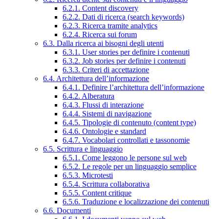
6.2.1. Content discovery
6.2.2. Dati di ricerca (search keywords)
6.2.3. Ricerca tramite analytics
6.2.4. Ricerca sui forum
6.3. Dalla ricerca ai bisogni degli utenti
6.3.1. User stories per definire i contenuti
6.3.2. Job stories per definire i contenuti
6.3.3. Criteri di accettazione
6.4. Architettura dell’informazione
6.4.1. Definire l’architettura dell’informazione
6.4.2. Alberatura
6.4.3. Flussi di interazione
6.4.4. Sistemi di navigazione
6.4.5. Tipologie di contenuto (content type)
6.4.6. Ontologie e standard
6.4.7. Vocabolari controllati e tassonomie
6.5. Scrittura e linguaggio
6.5.1. Come leggono le persone sul web
6.5.2. Le regole per un linguaggio semplice
6.5.3. Microtesti
6.5.4. Scrittura collaborativa
6.5.5. Content critique
6.5.6. Traduzione e localizzazione dei contenuti
6.6. Documenti