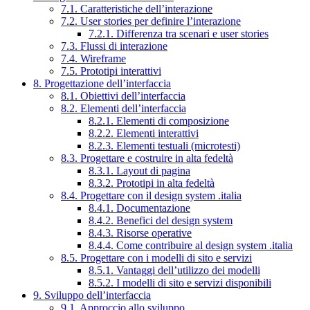
7.1. Caratteristiche dell’interazione
7.2. User stories per definire l’interazione
7.2.1. Differenza tra scenari e user stories
7.3. Flussi di interazione
7.4. Wireframe
7.5. Prototipi interattivi
8. Progettazione dell’interfaccia
8.1. Obiettivi dell’interfaccia
8.2. Elementi dell’interfaccia
8.2.1. Elementi di composizione
8.2.2. Elementi interattivi
8.2.3. Elementi testuali (microtesti)
8.3. Progettare e costruire in alta fedeltà
8.3.1. Layout di pagina
8.3.2. Prototipi in alta fedeltà
8.4. Progettare con il design system .italia
8.4.1. Documentazione
8.4.2. Benefici del design system
8.4.3. Risorse operative
8.4.4. Come contribuire al design system .italia
8.5. Progettare con i modelli di sito e servizi
8.5.1. Vantaggi dell’utilizzo dei modelli
8.5.2. I modelli di sito e servizi disponibili
9. Sviluppo dell’interfaccia
9.1. Approccio allo sviluppo