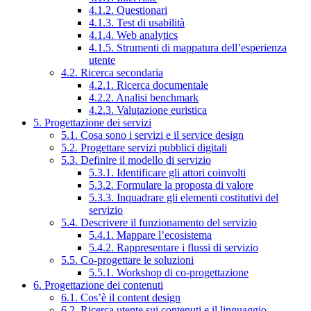
4.1.2. Questionari
4.1.3. Test di usabilità
4.1.4. Web analytics
4.1.5. Strumenti di mappatura dell’esperienza
utente
4.2. Ricerca secondaria
4.2.1. Ricerca documentale
4.2.2. Analisi benchmark
4.2.3. Valutazione euristica
5. Progettazione dei servizi
5.1. Cosa sono i servizi e il service design
5.2. Progettare servizi pubblici digitali
5.3. Definire il modello di servizio
5.3.1. Identificare gli attori coinvolti
5.3.2. Formulare la proposta di valore
5.3.3. Inquadrare gli elementi costitutivi del
servizio
5.4. Descrivere il funzionamento del servizio
5.4.1. Mappare l’ecosistema
5.4.2. Rappresentare i flussi di servizio
5.5. Co-progettare le soluzioni
5.5.1. Workshop di co-progettazione
6. Progettazione dei contenuti
6.1. Cos’è il content design
6.2. Ricerca utente sui contenuti e il linguaggio