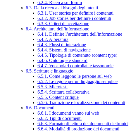
6.2.4. Ricerca sui forum
6.3. Dalla ricerca ai bisogni degli utenti
6.3.1. User stories per definire i contenuti
6.3.2. Job stories per definire i contenuti
6.3.3. Criteri di accettazione
6.4. Architettura dell’informazione
6.4.1. Definire l’architettura dell’informazione
6.4.2. Alberatura
6.4.3. Flussi di interazione
6.4.4. Sistemi di navigazione
6.4.5. Tipologie di contenuto (content type)
6.4.6. Ontologie e standard
6.4.7. Vocabolari controllati e tassonomie
6.5. Scrittura e linguaggio
6.5.1. Come leggono le persone sul web
6.5.2. Le regole per un linguaggio semplice
6.5.3. Microtesti
6.5.4. Scrittura collaborativa
6.5.5. Content critique
6.5.6. Traduzione e localizzazione dei contenuti
6.6. Documenti
6.6.1. I documenti vanno sul web
6.6.2. Tipi di documenti
6.6.3. Formato di lettura dei documenti elettronici
6.6.4. Modalità di produzione dei documenti