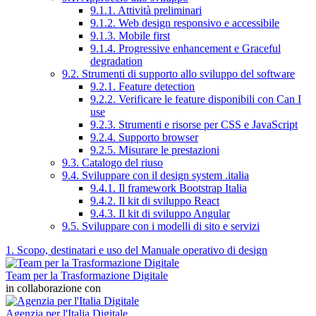
9.1.1. Attività preliminari
9.1.2. Web design responsivo e accessibile
9.1.3. Mobile first
9.1.4. Progressive enhancement e Graceful
degradation
9.2. Strumenti di supporto allo sviluppo del software
9.2.1. Feature detection
9.2.2. Verificare le feature disponibili con Can I
use
9.2.3. Strumenti e risorse per CSS e JavaScript
9.2.4. Supporto browser
9.2.5. Misurare le prestazioni
9.3. Catalogo del riuso
9.4. Sviluppare con il design system .italia
9.4.1. Il framework Bootstrap Italia
9.4.2. Il kit di sviluppo React
9.4.3. Il kit di sviluppo Angular
9.5. Sviluppare con i modelli di sito e servizi
1. Scopo, destinatari e uso del Manuale operativo di design
Team per la Trasformazione Digitale
in collaborazione con
Agenzia per l'Italia Digitale