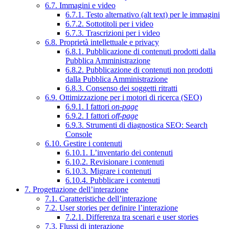
6.7. Immagini e video
6.7.1. Testo alternativo (alt text) per le immagini
6.7.2. Sottotitoli per i video
6.7.3. Trascrizioni per i video
6.8. Proprietà intellettuale e privacy
6.8.1. Pubblicazione di contenuti prodotti dalla
Pubblica Amministrazione
6.8.2. Pubblicazione di contenuti non prodotti
dalla Pubblica Amministrazione
6.8.3. Consenso dei soggetti ritratti
6.9. Ottimizzazione per i motori di ricerca (SEO)
6.9.1. I fattori
on-page
6.9.2. I fattori
off-page
6.9.3. Strumenti di diagnostica SEO: Search
Console
6.10. Gestire i contenuti
6.10.1. L’inventario dei contenuti
6.10.2. Revisionare i contenuti
6.10.3. Migrare i contenuti
6.10.4. Pubblicare i contenuti
7. Progettazione dell’interazione
7.1. Caratteristiche dell’interazione
7.2. User stories per definire l’interazione
7.2.1. Differenza tra scenari e user stories
7.3. Flussi di interazione