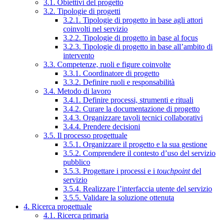
3.1. Obiettivi del progetto
3.2. Tipologie di progetti
3.2.1. Tipologie di progetto in base agli attori
coinvolti nel servizio
3.2.2. Tipologie di progetto in base al focus
3.2.3. Tipologie di progetto in base all’ambito di
intervento
3.3. Competenze, ruoli e figure coinvolte
3.3.1. Coordinatore di progetto
3.3.2. Definire ruoli e responsabilità
3.4. Metodo di lavoro
3.4.1. Definire processi, strumenti e rituali
3.4.2. Curare la documentazione di progetto
3.4.3. Organizzare tavoli tecnici collaborativi
3.4.4. Prendere decisioni
3.5. Il processo progettuale
3.5.1. Organizzare il progetto e la sua gestione
3.5.2. Comprendere il contesto d’uso del servizio
pubblico
3.5.3. Progettare i processi e i
touchpoint
del
servizio
3.5.4. Realizzare l’interfaccia utente del servizio
3.5.5. Validare la soluzione ottenuta
4. Ricerca progettuale
4.1. Ricerca primaria