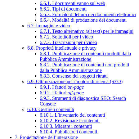
6.6.1. I documenti vanno sul web
6.6.2. Tipi di documenti
6.6.3. Formato di lettura dei documenti elettronici
6.6.4. Modalità di produzione dei documenti
6.7. Immagini e video
6.7.1. Testo alternativo (alt text) per le immagini
6.7.2. Sottotitoli per i video
6.7.3. Trascrizioni per i video
6.8. Proprietà intellettuale e privacy
6.8.1. Pubblicazione di contenuti prodotti dalla
Pubblica Amministrazione
6.8.2. Pubblicazione di contenuti non prodotti
dalla Pubblica Amministrazione
6.8.3. Consenso dei soggetti ritratti
6.9. Ottimizzazione per i motori di ricerca (SEO)
6.9.1. I fattori
on-page
6.9.2. I fattori
off-page
6.9.3. Strumenti di diagnostica SEO: Search
Console
6.10. Gestire i contenuti
6.10.1. L’inventario dei contenuti
6.10.2. Revisionare i contenuti
6.10.3. Migrare i contenuti
6.10.4. Pubblicare i contenuti
7. Progettazione dell’interazione