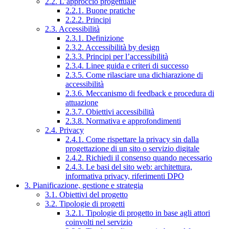
2.2. L’approccio progettuale
2.2.1. Buone pratiche
2.2.2. Principi
2.3. Accessibilità
2.3.1. Definizione
2.3.2. Accessibilità by design
2.3.3. Principi per l’accessibilità
2.3.4. Linee guida e criteri di successo
2.3.5. Come rilasciare una dichiarazione di
accessibilità
2.3.6. Meccanismo di feedback e procedura di
attuazione
2.3.7. Obiettivi accessibilità
2.3.8. Normativa e approfondimenti
2.4. Privacy
2.4.1. Come rispettare la privacy sin dalla
progettazione di un sito o servizio digitale
2.4.2. Richiedi il consenso quando necessario
2.4.3. Le basi del sito web: architettura,
informativa privacy, riferimenti DPO
3. Pianificazione, gestione e strategia
3.1. Obiettivi del progetto
3.2. Tipologie di progetti
3.2.1. Tipologie di progetto in base agli attori
coinvolti nel servizio