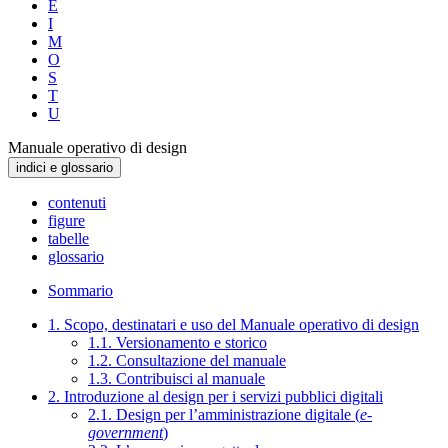
E
I
M
O
S
T
U
Manuale operativo di design
indici e glossario
contenuti
figure
tabelle
glossario
Sommario
1. Scopo, destinatari e uso del Manuale operativo di design
1.1. Versionamento e storico
1.2. Consultazione del manuale
1.3. Contribuisci al manuale
2. Introduzione al design per i servizi pubblici digitali
2.1. Design per l’amministrazione digitale (
e-
government
)