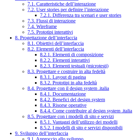
7.1. Caratteristiche dell’interazione
7.2. User stories per definire l’interazione
7.2.1. Differenza tra scenari e user stories
7.3. Flussi di interazione
7.4. Wireframe
7.5. Prototipi interattivi
8. Progettazione dell’interfaccia
8.1. Obiettivi dell’interfaccia
8.2. Elementi dell’interfaccia
8.2.1. Elementi di composizione
8.2.2. Elementi interattivi
8.2.3. Elementi testuali (microtesti)
8.3. Progettare e costruire in alta fedeltà
8.3.1. Layout di pagina
8.3.2. Prototipi in alta fedeltà
8.4. Progettare con il design system .italia
8.4.1. Documentazione
8.4.2. Benefici del design system
8.4.3. Risorse operative
8.4.4. Come contribuire al design system .italia
8.5. Progettare con i modelli di sito e servizi
8.5.1. Vantaggi dell’utilizzo dei modelli
8.5.2. I modelli di sito e servizi disponibili
9. Sviluppo dell’interfaccia
9.1. Approccio allo sviluppo