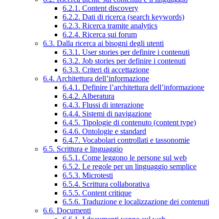
6.2.1. Content discovery
6.2.2. Dati di ricerca (search keywords)
6.2.3. Ricerca tramite analytics
6.2.4. Ricerca sui forum
6.3. Dalla ricerca ai bisogni degli utenti
6.3.1. User stories per definire i contenuti
6.3.2. Job stories per definire i contenuti
6.3.3. Criteri di accettazione
6.4. Architettura dell’informazione
6.4.1. Definire l’architettura dell’informazione
6.4.2. Alberatura
6.4.3. Flussi di interazione
6.4.4. Sistemi di navigazione
6.4.5. Tipologie di contenuto (content type)
6.4.6. Ontologie e standard
6.4.7. Vocabolari controllati e tassonomie
6.5. Scrittura e linguaggio
6.5.1. Come leggono le persone sul web
6.5.2. Le regole per un linguaggio semplice
6.5.3. Microtesti
6.5.4. Scrittura collaborativa
6.5.5. Content critique
6.5.6. Traduzione e localizzazione dei contenuti
6.6. Documenti