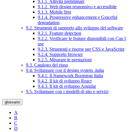
9.1.1. Attività preliminari
9.1.2. Web design responsivo e accessibile
9.1.3. Mobile first
9.1.4. Progressive enhancement e Graceful
degradation
9.2. Strumenti di supporto allo sviluppo del software
9.2.1. Feature detection
9.2.2. Verificare le feature disponibili con Can I
use
9.2.3. Strumenti e risorse per CSS e JavaScript
9.2.4. Supporto browser
9.2.5. Misurare le prestazioni
9.3. Catalogo del riuso
9.4. Sviluppare con il design system .italia
9.4.1. Il framework Bootstrap Italia
9.4.2. Il kit di sviluppo React
9.4.3. Il kit di sviluppo Angular
9.5. Sviluppare con i modelli di sito e servizi
glossario
A
B
C
D