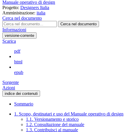
Manuale operativo di design
Progetto:
Designers Italia
Amministrazione:
italia
Cerca nel documento
Cerca nel documento
Informazioni
versione-corrente
Scarica
pdf
html
epub
Sorgente
Azioni
indice dei contenuti
Sommario
1. Scopo, destinatari e uso del Manuale operativo di design
1.1. Versionamento e storico
1.2. Consultazione del manuale
1.3. Contribuisci al manuale