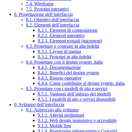
7.4. Wireframe
7.5. Prototipi interattivi
8. Progettazione dell’interfaccia
8.1. Obiettivi dell’interfaccia
8.2. Elementi dell’interfaccia
8.2.1. Elementi di composizione
8.2.2. Elementi interattivi
8.2.3. Elementi testuali (microtesti)
8.3. Progettare e costruire in alta fedeltà
8.3.1. Layout di pagina
8.3.2. Prototipi in alta fedeltà
8.4. Progettare con il design system .italia
8.4.1. Documentazione
8.4.2. Benefici del design system
8.4.3. Risorse operative
8.4.4. Come contribuire al design system .italia
8.5. Progettare con i modelli di sito e servizi
8.5.1. Vantaggi dell’utilizzo dei modelli
8.5.2. I modelli di sito e servizi disponibili
9. Sviluppo dell’interfaccia
9.1. Approccio allo sviluppo
9.1.1. Attività preliminari
9.1.2. Web design responsivo e accessibile
9.1.3. Mobile first
9.1.4. Progressive enhancement e Graceful