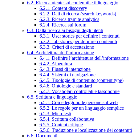
6.2. Ricerca utente sui contenuti e il linguaggio
6.2.1. Content discovery
6.2.2. Dati di ricerca (search keywords)
6.2.3. Ricerca tramite analytics
6.2.4. Ricerca sui forum
6.3. Dalla ricerca ai bisogni degli utenti
6.3.1. User stories per definire i contenuti
6.3.2. Job stories per definire i contenuti
6.3.3. Criteri di accettazione
6.4. Architettura dell’informazione
6.4.1. Definire l’architettura dell’informazione
6.4.2. Alberatura
6.4.3. Flussi di interazione
6.4.4. Sistemi di navigazione
6.4.5. Tipologie di contenuto (content type)
6.4.6. Ontologie e standard
6.4.7. Vocabolari controllati e tassonomie
6.5. Scrittura e linguaggio
6.5.1. Come leggono le persone sul web
6.5.2. Le regole per un linguaggio semplice
6.5.3. Microtesti
6.5.4. Scrittura collaborativa
6.5.5. Content critique
6.5.6. Traduzione e localizzazione dei contenuti
6.6. Documenti