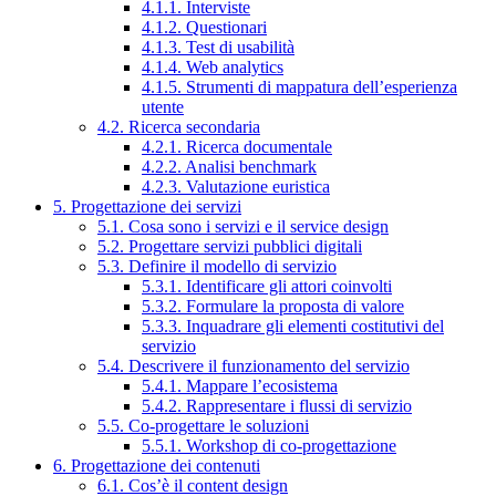
4.1.1. Interviste
4.1.2. Questionari
4.1.3. Test di usabilità
4.1.4. Web analytics
4.1.5. Strumenti di mappatura dell’esperienza
utente
4.2. Ricerca secondaria
4.2.1. Ricerca documentale
4.2.2. Analisi benchmark
4.2.3. Valutazione euristica
5. Progettazione dei servizi
5.1. Cosa sono i servizi e il service design
5.2. Progettare servizi pubblici digitali
5.3. Definire il modello di servizio
5.3.1. Identificare gli attori coinvolti
5.3.2. Formulare la proposta di valore
5.3.3. Inquadrare gli elementi costitutivi del
servizio
5.4. Descrivere il funzionamento del servizio
5.4.1. Mappare l’ecosistema
5.4.2. Rappresentare i flussi di servizio
5.5. Co-progettare le soluzioni
5.5.1. Workshop di co-progettazione
6. Progettazione dei contenuti
6.1. Cos’è il content design