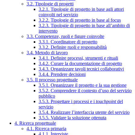
3.2. Tipologie di progetti
3.2.1. Tipologie di progetto in base agli attori
coinvolti nel servizio
3.2.2. Tipologie di progetto in base al focus
3.2.3. Tipologie di progetto in base all’ambito di
intervento
3.3. Competenze, ruoli e figure coinvolte
3.3.1. Coordinatore di progetto
3.3.2. Definire ruoli e responsabilità
3.4. Metodo di lavoro
3.4.1. Definire processi, strumenti e rituali
3.4.2. Curare la documentazione di progetto
3.4.3. Organizzare tavoli tecnici collaborativi
3.4.4. Prendere decisioni
3.5. Il processo progettuale
3.5.1. Organizzare il progetto e la sua gestione
3.5.2. Comprendere il contesto d’uso del servizio
pubblico
3.5.3. Progettare i processi e i
touchpoint
del
servizio
3.5.4. Realizzare l’interfaccia utente del servizio
3.5.5. Validare la soluzione ottenuta
4. Ricerca progettuale
4.1. Ricerca primaria
4.1.1. Interviste