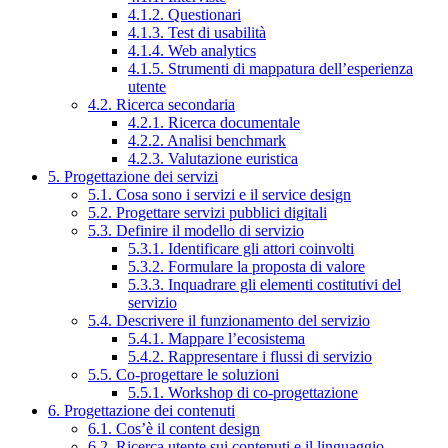
4.1.2. Questionari
4.1.3. Test di usabilità
4.1.4. Web analytics
4.1.5. Strumenti di mappatura dell’esperienza
utente
4.2. Ricerca secondaria
4.2.1. Ricerca documentale
4.2.2. Analisi benchmark
4.2.3. Valutazione euristica
5. Progettazione dei servizi
5.1. Cosa sono i servizi e il service design
5.2. Progettare servizi pubblici digitali
5.3. Definire il modello di servizio
5.3.1. Identificare gli attori coinvolti
5.3.2. Formulare la proposta di valore
5.3.3. Inquadrare gli elementi costitutivi del
servizio
5.4. Descrivere il funzionamento del servizio
5.4.1. Mappare l’ecosistema
5.4.2. Rappresentare i flussi di servizio
5.5. Co-progettare le soluzioni
5.5.1. Workshop di co-progettazione
6. Progettazione dei contenuti
6.1. Cos’è il content design
6.2. Ricerca utente sui contenuti e il linguaggio