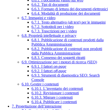
6.6.1. I documenti vanno sul web
6.6.2. Tipi di documenti
6.6.3. Formato di lettura dei documenti elettronici
6.6.4. Modalità di produzione dei documenti
6.7. Immagini e video
6.7.1. Testo alternativo (alt text) per le immagini
6.7.2. Sottotitoli per i video
6.7.3. Trascrizioni per i video
6.8. Proprietà intellettuale e privacy
6.8.1. Pubblicazione di contenuti prodotti dalla
Pubblica Amministrazione
6.8.2. Pubblicazione di contenuti non prodotti
dalla Pubblica Amministrazione
6.8.3. Consenso dei soggetti ritratti
6.9. Ottimizzazione per i motori di ricerca (SEO)
6.9.1. I fattori
on-page
6.9.2. I fattori
off-page
6.9.3. Strumenti di diagnostica SEO: Search
Console
6.10. Gestire i contenuti
6.10.1. L’inventario dei contenuti
6.10.2. Revisionare i contenuti
6.10.3. Migrare i contenuti
6.10.4. Pubblicare i contenuti
7. Progettazione dell’interazione