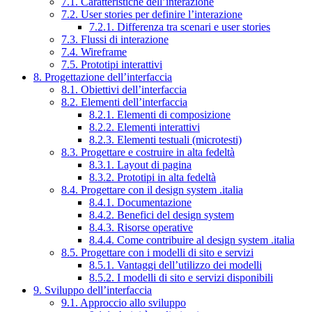
7.1. Caratteristiche dell’interazione
7.2. User stories per definire l’interazione
7.2.1. Differenza tra scenari e user stories
7.3. Flussi di interazione
7.4. Wireframe
7.5. Prototipi interattivi
8. Progettazione dell’interfaccia
8.1. Obiettivi dell’interfaccia
8.2. Elementi dell’interfaccia
8.2.1. Elementi di composizione
8.2.2. Elementi interattivi
8.2.3. Elementi testuali (microtesti)
8.3. Progettare e costruire in alta fedeltà
8.3.1. Layout di pagina
8.3.2. Prototipi in alta fedeltà
8.4. Progettare con il design system .italia
8.4.1. Documentazione
8.4.2. Benefici del design system
8.4.3. Risorse operative
8.4.4. Come contribuire al design system .italia
8.5. Progettare con i modelli di sito e servizi
8.5.1. Vantaggi dell’utilizzo dei modelli
8.5.2. I modelli di sito e servizi disponibili
9. Sviluppo dell’interfaccia
9.1. Approccio allo sviluppo