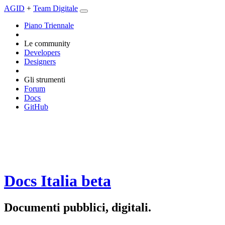
AGID
+
Team Digitale
Piano Triennale
Le community
Developers
Designers
Gli strumenti
Forum
Docs
GitHub
Docs Italia
beta
Documenti pubblici, digitali.