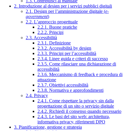
1.3. Contribuisci al manuale
2. Introduzione al design per i servizi pubblici digitali
2.1. Design per l’amministrazione digitale (
e-
government
)
2.2. L’approccio progettuale
2.2.1. Buone pratiche
2.2.2. Principi
2.3. Accessibilità
2.3.1. Definizione
2.3.2. Accessibilità by design
2.3.3. Principi per l’accessibilità
2.3.4. Linee guida e criteri di successo
2.3.5. Come rilasciare una dichiarazione di
accessibilità
2.3.6. Meccanismo di feedback e procedura di
attuazione
2.3.7. Obiettivi accessibilità
2.3.8. Normativa e approfondimenti
2.4. Privacy
2.4.1. Come rispettare la privacy sin dalla
progettazione di un sito o servizio digitale
2.4.2. Richiedi il consenso quando necessario
2.4.3. Le basi del sito web: architettura,
informativa privacy, riferimenti DPO
3. Pianificazione, gestione e strategia