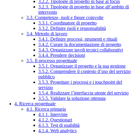
3.2.2. Tipologie di progetto in base al focus
3.2.3. Tipologie di progetto in base all’ambito di
intervento
3.3. Competenze, ruoli e figure coinvolte
3.3.1. Coordinatore di progetto
3.3.2. Definire ruoli e responsabilità
3.4. Metodo di lavoro
3.4.1. Definire processi, strumenti e rituali
3.4.2. Curare la documentazione di progetto
3.4.3. Organizzare tavoli tecnici collaborativi
3.4.4. Prendere decisioni
3.5. Il processo progettuale
3.5.1. Organizzare il progetto e la sua gestione
3.5.2. Comprendere il contesto d’uso del servizio
pubblico
3.5.3. Progettare i processi e i
touchpoint
del
servizio
3.5.4. Realizzare l’interfaccia utente del servizio
3.5.5. Validare la soluzione ottenuta
4. Ricerca progettuale
4.1. Ricerca primaria
4.1.1. Interviste
4.1.2. Questionari
4.1.3. Test di usabilità
4.1.4. Web analytics