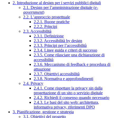
2. Introduzione al design per i servizi pubblici digitali
2.1. Design per l’amministrazione digitale (
e-
government
)
2.2. L’approccio progettuale
2.2.1. Buone pratiche
2.2.2. Principi
2.3. Accessibilità
2.3.1. Definizione
2.3.2. Accessibilità by design
2.3.3. Principi per l’accessibilità
2.3.4. Linee guida e criteri di successo
2.3.5. Come rilasciare una dichiarazione di
accessibilità
2.3.6. Meccanismo di feedback e procedura di
attuazione
2.3.7. Obiettivi accessibilità
2.3.8. Normativa e approfondimenti
2.4. Privacy
2.4.1. Come rispettare la privacy sin dalla
progettazione di un sito o servizio digitale
2.4.2. Richiedi il consenso quando necessario
2.4.3. Le basi del sito web: architettura,
informativa privacy, riferimenti DPO
3. Pianificazione, gestione e strategia
3.1. Obiettivi del progetto