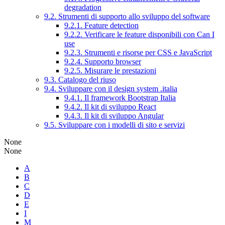
degradation
9.2. Strumenti di supporto allo sviluppo del software
9.2.1. Feature detection
9.2.2. Verificare le feature disponibili con Can I
use
9.2.3. Strumenti e risorse per CSS e JavaScript
9.2.4. Supporto browser
9.2.5. Misurare le prestazioni
9.3. Catalogo del riuso
9.4. Sviluppare con il design system .italia
9.4.1. Il framework Bootstrap Italia
9.4.2. Il kit di sviluppo React
9.4.3. Il kit di sviluppo Angular
9.5. Sviluppare con i modelli di sito e servizi
None
None
A
B
C
D
E
I
M