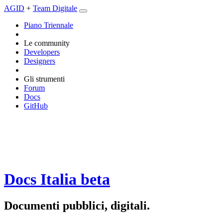
AGID
+
Team Digitale
Piano Triennale
Le community
Developers
Designers
Gli strumenti
Forum
Docs
GitHub
Docs Italia
beta
Documenti pubblici, digitali.