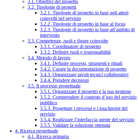
3.1. Obiettivi del progetto
3.2. Tipologie di progetti
3.2.1. Tipologie di progetto in base agli attori
coinvolti nel servizio
3.2.2. Tipologie di progetto in base al focus
3.2.3. Tipologie di progetto in base all’ambito di
intervento
3.3. Competenze, ruoli e figure coinvolte
3.3.1. Coordinatore di progetto
3.3.2. Definire ruoli e responsabilità
3.4. Metodo di lavoro
3.4.1. Definire processi, strumenti e rituali
3.4.2. Curare la documentazione di progetto
3.4.3. Organizzare tavoli tecnici collaborativi
3.4.4. Prendere decisioni
3.5. Il processo progettuale
3.5.1. Organizzare il progetto e la sua gestione
3.5.2. Comprendere il contesto d’uso del servizio
pubblico
3.5.3. Progettare i processi e i
touchpoint
del
servizio
3.5.4. Realizzare l’interfaccia utente del servizio
3.5.5. Validare la soluzione ottenuta
4. Ricerca progettuale
4.1. Ricerca primaria