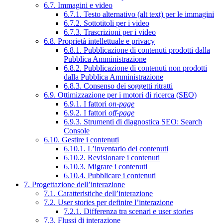
6.7. Immagini e video
6.7.1. Testo alternativo (alt text) per le immagini
6.7.2. Sottotitoli per i video
6.7.3. Trascrizioni per i video
6.8. Proprietà intellettuale e privacy
6.8.1. Pubblicazione di contenuti prodotti dalla
Pubblica Amministrazione
6.8.2. Pubblicazione di contenuti non prodotti
dalla Pubblica Amministrazione
6.8.3. Consenso dei soggetti ritratti
6.9. Ottimizzazione per i motori di ricerca (SEO)
6.9.1. I fattori
on-page
6.9.2. I fattori
off-page
6.9.3. Strumenti di diagnostica SEO: Search
Console
6.10. Gestire i contenuti
6.10.1. L’inventario dei contenuti
6.10.2. Revisionare i contenuti
6.10.3. Migrare i contenuti
6.10.4. Pubblicare i contenuti
7. Progettazione dell’interazione
7.1. Caratteristiche dell’interazione
7.2. User stories per definire l’interazione
7.2.1. Differenza tra scenari e user stories
7.3. Flussi di interazione