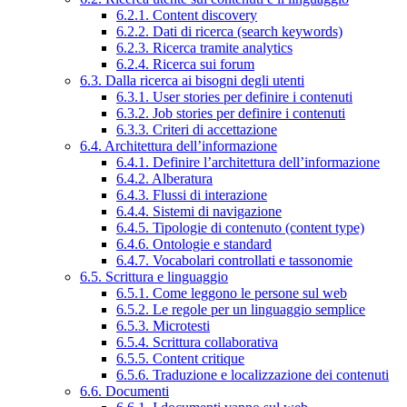
6.2.1. Content discovery
6.2.2. Dati di ricerca (search keywords)
6.2.3. Ricerca tramite analytics
6.2.4. Ricerca sui forum
6.3. Dalla ricerca ai bisogni degli utenti
6.3.1. User stories per definire i contenuti
6.3.2. Job stories per definire i contenuti
6.3.3. Criteri di accettazione
6.4. Architettura dell’informazione
6.4.1. Definire l’architettura dell’informazione
6.4.2. Alberatura
6.4.3. Flussi di interazione
6.4.4. Sistemi di navigazione
6.4.5. Tipologie di contenuto (content type)
6.4.6. Ontologie e standard
6.4.7. Vocabolari controllati e tassonomie
6.5. Scrittura e linguaggio
6.5.1. Come leggono le persone sul web
6.5.2. Le regole per un linguaggio semplice
6.5.3. Microtesti
6.5.4. Scrittura collaborativa
6.5.5. Content critique
6.5.6. Traduzione e localizzazione dei contenuti
6.6. Documenti