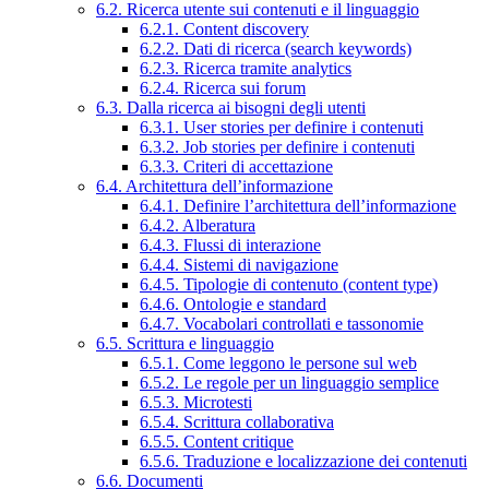
6.2. Ricerca utente sui contenuti e il linguaggio
6.2.1. Content discovery
6.2.2. Dati di ricerca (search keywords)
6.2.3. Ricerca tramite analytics
6.2.4. Ricerca sui forum
6.3. Dalla ricerca ai bisogni degli utenti
6.3.1. User stories per definire i contenuti
6.3.2. Job stories per definire i contenuti
6.3.3. Criteri di accettazione
6.4. Architettura dell’informazione
6.4.1. Definire l’architettura dell’informazione
6.4.2. Alberatura
6.4.3. Flussi di interazione
6.4.4. Sistemi di navigazione
6.4.5. Tipologie di contenuto (content type)
6.4.6. Ontologie e standard
6.4.7. Vocabolari controllati e tassonomie
6.5. Scrittura e linguaggio
6.5.1. Come leggono le persone sul web
6.5.2. Le regole per un linguaggio semplice
6.5.3. Microtesti
6.5.4. Scrittura collaborativa
6.5.5. Content critique
6.5.6. Traduzione e localizzazione dei contenuti
6.6. Documenti