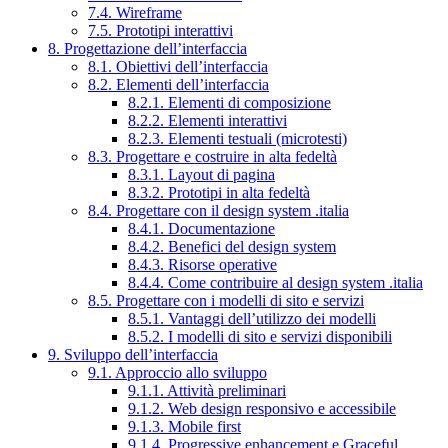
7.4. Wireframe
7.5. Prototipi interattivi
8. Progettazione dell’interfaccia
8.1. Obiettivi dell’interfaccia
8.2. Elementi dell’interfaccia
8.2.1. Elementi di composizione
8.2.2. Elementi interattivi
8.2.3. Elementi testuali (microtesti)
8.3. Progettare e costruire in alta fedeltà
8.3.1. Layout di pagina
8.3.2. Prototipi in alta fedeltà
8.4. Progettare con il design system .italia
8.4.1. Documentazione
8.4.2. Benefici del design system
8.4.3. Risorse operative
8.4.4. Come contribuire al design system .italia
8.5. Progettare con i modelli di sito e servizi
8.5.1. Vantaggi dell’utilizzo dei modelli
8.5.2. I modelli di sito e servizi disponibili
9. Sviluppo dell’interfaccia
9.1. Approccio allo sviluppo
9.1.1. Attività preliminari
9.1.2. Web design responsivo e accessibile
9.1.3. Mobile first
9.1.4. Progressive enhancement e Graceful