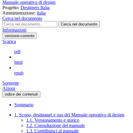
Manuale operativo di design
Progetto:
Designers Italia
Amministrazione:
italia
Cerca nel documento
Cerca nel documento
Informazioni
versione-corrente
Scarica
pdf
html
epub
Sorgente
Azioni
indice dei contenuti
Sommario
1. Scopo, destinatari e uso del Manuale operativo di design
1.1. Versionamento e storico
1.2. Consultazione del manuale
1.3. Contribuisci al manuale