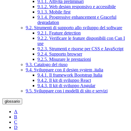
9.1.1. Attività preliminari
9.1.2. Web design responsivo e accessibile
9.1.3. Mobile first
9.1.4. Progressive enhancement e Graceful
degradation
9.2. Strumenti di supporto allo sviluppo del software
9.2.1. Feature detection
9.2.2. Verificare le feature disponibili con Can I
use
9.2.3. Strumenti e risorse per CSS e JavaScript
9.2.4. Supporto browser
9.2.5. Misurare le prestazioni
9.3. Catalogo del riuso
9.4. Sviluppare con il design system .italia
9.4.1. Il framework Bootstrap Italia
9.4.2. Il kit di sviluppo React
9.4.3. Il kit di sviluppo Angular
9.5. Sviluppare con i modelli di sito e servizi
glossario
A
B
C
D