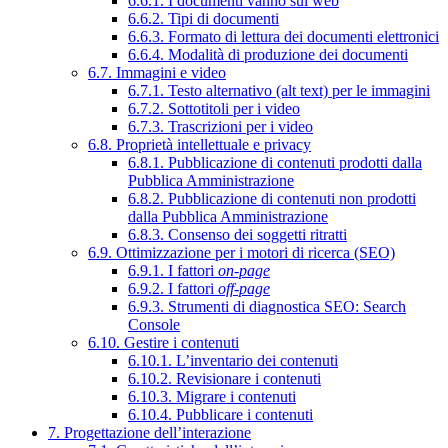
6.6.1. I documenti vanno sul web
6.6.2. Tipi di documenti
6.6.3. Formato di lettura dei documenti elettronici
6.6.4. Modalità di produzione dei documenti
6.7. Immagini e video
6.7.1. Testo alternativo (alt text) per le immagini
6.7.2. Sottotitoli per i video
6.7.3. Trascrizioni per i video
6.8. Proprietà intellettuale e privacy
6.8.1. Pubblicazione di contenuti prodotti dalla
Pubblica Amministrazione
6.8.2. Pubblicazione di contenuti non prodotti
dalla Pubblica Amministrazione
6.8.3. Consenso dei soggetti ritratti
6.9. Ottimizzazione per i motori di ricerca (SEO)
6.9.1. I fattori
on-page
6.9.2. I fattori
off-page
6.9.3. Strumenti di diagnostica SEO: Search
Console
6.10. Gestire i contenuti
6.10.1. L’inventario dei contenuti
6.10.2. Revisionare i contenuti
6.10.3. Migrare i contenuti
6.10.4. Pubblicare i contenuti
7. Progettazione dell’interazione