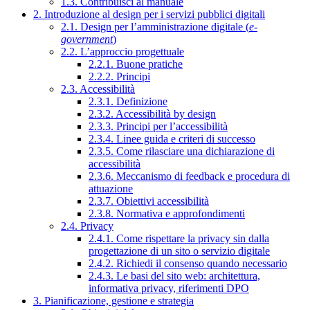
1.3. Contribuisci al manuale
2. Introduzione al design per i servizi pubblici digitali
2.1. Design per l’amministrazione digitale (
e-
government
)
2.2. L’approccio progettuale
2.2.1. Buone pratiche
2.2.2. Principi
2.3. Accessibilità
2.3.1. Definizione
2.3.2. Accessibilità by design
2.3.3. Principi per l’accessibilità
2.3.4. Linee guida e criteri di successo
2.3.5. Come rilasciare una dichiarazione di
accessibilità
2.3.6. Meccanismo di feedback e procedura di
attuazione
2.3.7. Obiettivi accessibilità
2.3.8. Normativa e approfondimenti
2.4. Privacy
2.4.1. Come rispettare la privacy sin dalla
progettazione di un sito o servizio digitale
2.4.2. Richiedi il consenso quando necessario
2.4.3. Le basi del sito web: architettura,
informativa privacy, riferimenti DPO
3. Pianificazione, gestione e strategia