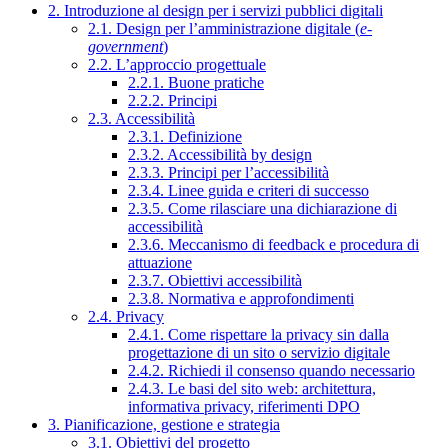
2. Introduzione al design per i servizi pubblici digitali
2.1. Design per l’amministrazione digitale (
e-
government
)
2.2. L’approccio progettuale
2.2.1. Buone pratiche
2.2.2. Principi
2.3. Accessibilità
2.3.1. Definizione
2.3.2. Accessibilità by design
2.3.3. Principi per l’accessibilità
2.3.4. Linee guida e criteri di successo
2.3.5. Come rilasciare una dichiarazione di
accessibilità
2.3.6. Meccanismo di feedback e procedura di
attuazione
2.3.7. Obiettivi accessibilità
2.3.8. Normativa e approfondimenti
2.4. Privacy
2.4.1. Come rispettare la privacy sin dalla
progettazione di un sito o servizio digitale
2.4.2. Richiedi il consenso quando necessario
2.4.3. Le basi del sito web: architettura,
informativa privacy, riferimenti DPO
3. Pianificazione, gestione e strategia
3.1. Obiettivi del progetto