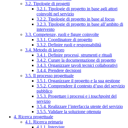
3.2. Tipologie di progetti
3.2.1. Tipologie di progetto in base agli attori
coinvolti nel servizio
3.2.2. Tipologie di progetto in base al focus
3.2.3. Tipologie di progetto in base all’ambito di
intervento
3.3. Competenze, ruoli e figure coinvolte
3.3.1. Coordinatore di progetto
3.3.2. Definire ruoli e responsabilità
3.4. Metodo di lavoro
3.4.1. Definire processi, strumenti e rituali
3.4.2. Curare la documentazione di progetto
3.4.3. Organizzare tavoli tecnici collaborativi
3.4.4. Prendere decisioni
3.5. Il processo progettuale
3.5.1. Organizzare il progetto e la sua gestione
3.5.2. Comprendere il contesto d’uso del servizio
pubblico
3.5.3. Progettare i processi e i
touchpoint
del
servizio
3.5.4. Realizzare l’interfaccia utente del servizio
3.5.5. Validare la soluzione ottenuta
4. Ricerca progettuale
4.1. Ricerca primaria
4.1.1. Interviste