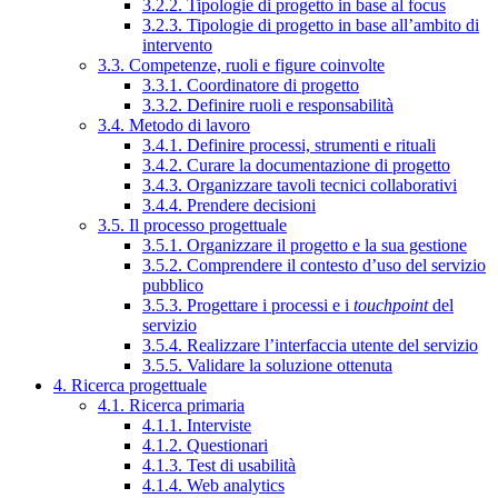
3.2.2. Tipologie di progetto in base al focus
3.2.3. Tipologie di progetto in base all’ambito di
intervento
3.3. Competenze, ruoli e figure coinvolte
3.3.1. Coordinatore di progetto
3.3.2. Definire ruoli e responsabilità
3.4. Metodo di lavoro
3.4.1. Definire processi, strumenti e rituali
3.4.2. Curare la documentazione di progetto
3.4.3. Organizzare tavoli tecnici collaborativi
3.4.4. Prendere decisioni
3.5. Il processo progettuale
3.5.1. Organizzare il progetto e la sua gestione
3.5.2. Comprendere il contesto d’uso del servizio
pubblico
3.5.3. Progettare i processi e i
touchpoint
del
servizio
3.5.4. Realizzare l’interfaccia utente del servizio
3.5.5. Validare la soluzione ottenuta
4. Ricerca progettuale
4.1. Ricerca primaria
4.1.1. Interviste
4.1.2. Questionari
4.1.3. Test di usabilità
4.1.4. Web analytics