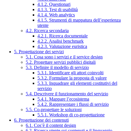
4.1.2. Questionari
4.1.3. Test di usabilità
4.1.4. Web analytics
4.1.5. Strumenti di mappatura dell’esperienza
utente
4.2. Ricerca secondaria
4.2.1. Ricerca documentale
4.2.2. Analisi benchmark
4.2.3. Valutazione euristica
5. Progettazione dei servizi
5.1. Cosa sono i servizi e il service design
5.2. Progettare servizi pubblici digitali
5.3. Definire il modello di servizio
5.3.1. Identificare gli attori coinvolti
5.3.2. Formulare la proposta di valore
5.3.3. Inquadrare gli elementi costitutivi del
servizio
5.4. Descrivere il funzionamento del servizio
5.4.1. Mappare l’ecosistema
5.4.2. Rappresentare i flussi di servizio
5.5. Co-progettare le soluzioni
5.5.1. Workshop di co-progettazione
6. Progettazione dei contenuti
6.1. Cos’è il content design
6.2. Ricerca utente sui contenuti e il linguaggio