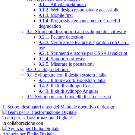
9.1.1. Attività preliminari
9.1.2. Web design responsivo e accessibile
9.1.3. Mobile first
9.1.4. Progressive enhancement e Graceful
degradation
9.2. Strumenti di supporto allo sviluppo del software
9.2.1. Feature detection
9.2.2. Verificare le feature disponibili con Can I
use
9.2.3. Strumenti e risorse per CSS e JavaScript
9.2.4. Supporto browser
9.2.5. Misurare le prestazioni
9.3. Catalogo del riuso
9.4. Sviluppare con il design system .italia
9.4.1. Il framework Bootstrap Italia
9.4.2. Il kit di sviluppo React
9.4.3. Il kit di sviluppo Angular
9.5. Sviluppare con i modelli di sito e servizi
1. Scopo, destinatari e uso del Manuale operativo di design
Team per la Trasformazione Digitale
in collaborazione con
Agenzia per l'Italia Digitale