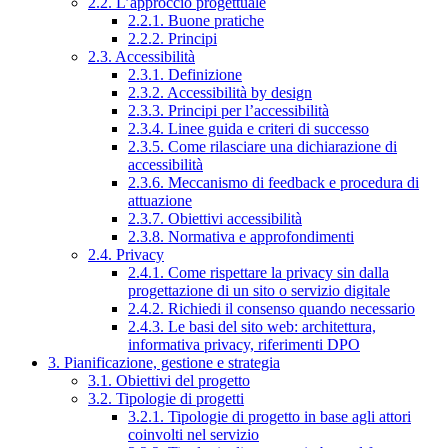
2.2. L’approccio progettuale
2.2.1. Buone pratiche
2.2.2. Principi
2.3. Accessibilità
2.3.1. Definizione
2.3.2. Accessibilità by design
2.3.3. Principi per l’accessibilità
2.3.4. Linee guida e criteri di successo
2.3.5. Come rilasciare una dichiarazione di
accessibilità
2.3.6. Meccanismo di feedback e procedura di
attuazione
2.3.7. Obiettivi accessibilità
2.3.8. Normativa e approfondimenti
2.4. Privacy
2.4.1. Come rispettare la privacy sin dalla
progettazione di un sito o servizio digitale
2.4.2. Richiedi il consenso quando necessario
2.4.3. Le basi del sito web: architettura,
informativa privacy, riferimenti DPO
3. Pianificazione, gestione e strategia
3.1. Obiettivi del progetto
3.2. Tipologie di progetti
3.2.1. Tipologie di progetto in base agli attori
coinvolti nel servizio