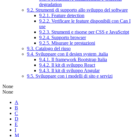
degradation
9.2. Strumenti di supporto allo sviluppo del software
9.2.1. Feature detection
9.2.2. Verificare le feature disponibili con Can I
use
9.2.3. Strumenti e risorse per CSS e JavaScript
9.2.4. Supporto browser
9.2.5. Misurare le prestazioni
9.3. Catalogo del riuso
9.4. Sviluppare con il design system .italia
9.4.1. Il framework Bootstrap Italia
9.4.2. Il kit di sviluppo React
9.4.3. Il kit di sviluppo Angular
9.5. Sviluppare con i modelli di sito e servizi
None
None
A
B
C
D
E
I
M