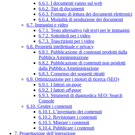
6.6.1. I documenti vanno sul web
6.6.2. Tipi di documenti
6.6.3. Formato di lettura dei documenti elettronici
6.6.4. Modalità di produzione dei documenti
6.7. Immagini e video
6.7.1. Testo alternativo (alt text) per le immagini
6.7.2. Sottotitoli per i video
6.7.3. Trascrizioni per i video
6.8. Proprietà intellettuale e privacy
6.8.1. Pubblicazione di contenuti prodotti dalla
Pubblica Amministrazione
6.8.2. Pubblicazione di contenuti non prodotti
dalla Pubblica Amministrazione
6.8.3. Consenso dei soggetti ritratti
6.9. Ottimizzazione per i motori di ricerca (SEO)
6.9.1. I fattori
on-page
6.9.2. I fattori
off-page
6.9.3. Strumenti di diagnostica SEO: Search
Console
6.10. Gestire i contenuti
6.10.1. L’inventario dei contenuti
6.10.2. Revisionare i contenuti
6.10.3. Migrare i contenuti
6.10.4. Pubblicare i contenuti
7. Progettazione dell’interazione