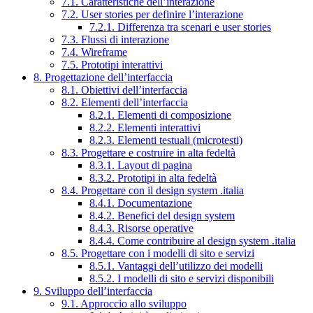
7.1. Caratteristiche dell’interazione
7.2. User stories per definire l’interazione
7.2.1. Differenza tra scenari e user stories
7.3. Flussi di interazione
7.4. Wireframe
7.5. Prototipi interattivi
8. Progettazione dell’interfaccia
8.1. Obiettivi dell’interfaccia
8.2. Elementi dell’interfaccia
8.2.1. Elementi di composizione
8.2.2. Elementi interattivi
8.2.3. Elementi testuali (microtesti)
8.3. Progettare e costruire in alta fedeltà
8.3.1. Layout di pagina
8.3.2. Prototipi in alta fedeltà
8.4. Progettare con il design system .italia
8.4.1. Documentazione
8.4.2. Benefici del design system
8.4.3. Risorse operative
8.4.4. Come contribuire al design system .italia
8.5. Progettare con i modelli di sito e servizi
8.5.1. Vantaggi dell’utilizzo dei modelli
8.5.2. I modelli di sito e servizi disponibili
9. Sviluppo dell’interfaccia
9.1. Approccio allo sviluppo