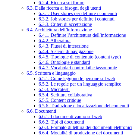
6.2.4. Ricerca sui forum
6.3. Dalla ricerca ai bisogni degli utenti
6.3.1. User stories per definire i contenuti
6.3.2. Job stories per definire i contenuti
6.3.3. Criteri di accettazione
6.4. Architettura dell’informazione
6.4.1. Definire l’architettura dell’informazione
6.4.2. Alberatura
6.4.3. Flussi di interazione
6.4.4. Sistemi di navigazione
6.4.5. Tipologie di contenuto (content type)
6.4.6. Ontologie e standard
6.4.7. Vocabolari controllati e tassonomie
6.5. Scrittura e linguaggio
6.5.1. Come leggono le persone sul web
6.5.2. Le regole per un linguaggio semplice
6.5.3. Microtesti
6.5.4. Scrittura collaborativa
6.5.5. Content critique
6.5.6. Traduzione e localizzazione dei contenuti
6.6. Documenti
6.6.1. I documenti vanno sul web
6.6.2. Tipi di documenti
6.6.3. Formato di lettura dei documenti elettronici
6.6.4. Modalità di produzione dei documenti