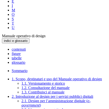
E
I
M
O
S
T
U
Manuale operativo di design
indici e glossario
contenuti
figure
tabelle
glossario
Sommario
1. Scopo, destinatari e uso del Manuale operativo di design
1.1. Versionamento e storico
1.2. Consultazione del manuale
1.3. Contribuisci al manuale
2. Introduzione al design per i servizi pubblici digitali
2.1. Design per l’amministrazione digitale (
e-
government
)