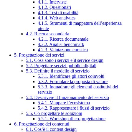
4.1.1. Interviste
4.1.2. Questionari
4.1.3. Test di usabilità
4.1.4. Web analytics
4.1.5. Strumenti di mappatura dell’esperienza
utente
4.2. Ricerca secondaria
4.2.1. Ricerca documentale
4.2.2. Analisi benchmark
4.2.3. Valutazione euristica
5. Progettazione dei servizi
5.1. Cosa sono i servizi e il service design
5.2. Progettare servizi pubblici digitali
5.3. Definire il modello di servizio
5.3.1. Identificare gli attori coinvolti
5.3.2. Formulare la proposta di valore
5.3.3. Inquadrare gli elementi costitutivi del
servizio
5.4. Descrivere il funzionamento del servizio
5.4.1. Mappare l’ecosistema
5.4.2. Rappresentare i flussi di servizio
5.5. Co-progettare le soluzioni
5.5.1. Workshop di co-progettazione
6. Progettazione dei contenuti
6.1. Cos’è il content design