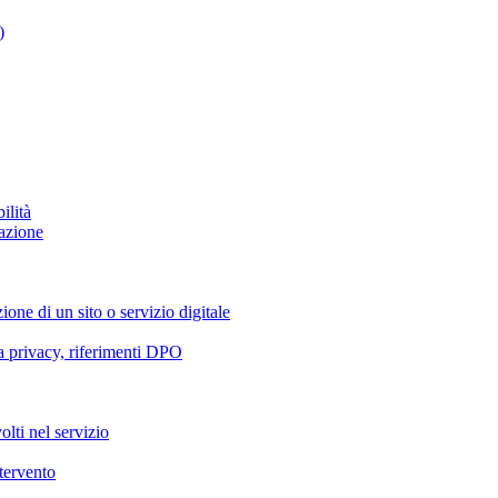
)
ilità
azione
ione di un sito o servizio digitale
va privacy, riferimenti DPO
olti nel servizio
ntervento