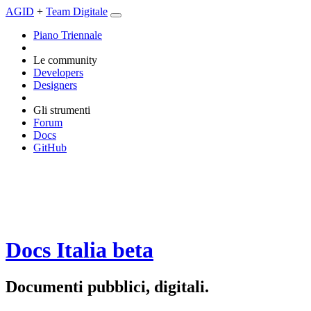
AGID
+
Team Digitale
Piano Triennale
Le community
Developers
Designers
Gli strumenti
Forum
Docs
GitHub
Docs Italia
beta
Documenti pubblici, digitali.