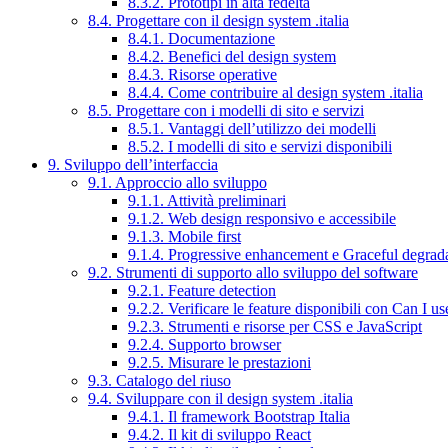
8.3.2. Prototipi in alta fedeltà
8.4. Progettare con il design system .italia
8.4.1. Documentazione
8.4.2. Benefici del design system
8.4.3. Risorse operative
8.4.4. Come contribuire al design system .italia
8.5. Progettare con i modelli di sito e servizi
8.5.1. Vantaggi dell’utilizzo dei modelli
8.5.2. I modelli di sito e servizi disponibili
9. Sviluppo dell’interfaccia
9.1. Approccio allo sviluppo
9.1.1. Attività preliminari
9.1.2. Web design responsivo e accessibile
9.1.3. Mobile first
9.1.4. Progressive enhancement e Graceful degrad
9.2. Strumenti di supporto allo sviluppo del software
9.2.1. Feature detection
9.2.2. Verificare le feature disponibili con Can I us
9.2.3. Strumenti e risorse per CSS e JavaScript
9.2.4. Supporto browser
9.2.5. Misurare le prestazioni
9.3. Catalogo del riuso
9.4. Sviluppare con il design system .italia
9.4.1. Il framework Bootstrap Italia
9.4.2. Il kit di sviluppo React