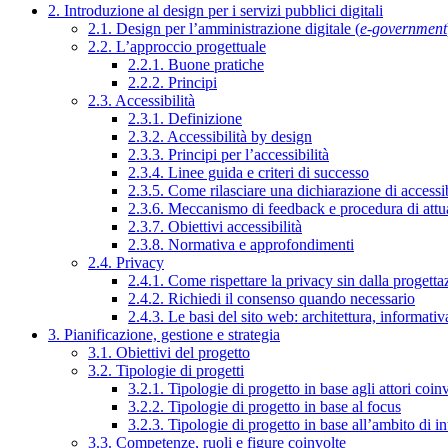
2. Introduzione al design per i servizi pubblici digitali
2.1. Design per l’amministrazione digitale (
e-government
2.2. L’approccio progettuale
2.2.1. Buone pratiche
2.2.2. Principi
2.3. Accessibilità
2.3.1. Definizione
2.3.2. Accessibilità by design
2.3.3. Principi per l’accessibilità
2.3.4. Linee guida e criteri di successo
2.3.5. Come rilasciare una dichiarazione di accessib
2.3.6. Meccanismo di feedback e procedura di attu
2.3.7. Obiettivi accessibilità
2.3.8. Normativa e approfondimenti
2.4. Privacy
2.4.1. Come rispettare la privacy sin dalla progettaz
2.4.2. Richiedi il consenso quando necessario
2.4.3. Le basi del sito web: architettura, informati
3. Pianificazione, gestione e strategia
3.1. Obiettivi del progetto
3.2. Tipologie di progetti
3.2.1. Tipologie di progetto in base agli attori coinv
3.2.2. Tipologie di progetto in base al focus
3.2.3. Tipologie di progetto in base all’ambito di i
3.3. Competenze, ruoli e figure coinvolte