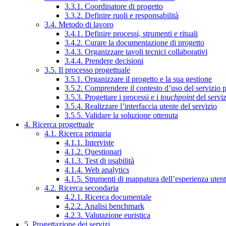
3.3.1. Coordinatore di progetto
3.3.2. Definire ruoli e responsabilità
3.4. Metodo di lavoro
3.4.1. Definire processi, strumenti e rituali
3.4.2. Curare la documentazione di progetto
3.4.3. Organizzare tavoli tecnici collaborativi
3.4.4. Prendere decisioni
3.5. Il processo progettuale
3.5.1. Organizzare il progetto e la sua gestione
3.5.2. Comprendere il contesto d’uso del servizio 
3.5.3. Progettare i processi e i
touchpoint
del servi
3.5.4. Realizzare l’interfaccia utente del servizio
3.5.5. Validare la soluzione ottenuta
4. Ricerca progettuale
4.1. Ricerca primaria
4.1.1. Interviste
4.1.2. Questionari
4.1.3. Test di usabilità
4.1.4. Web analytics
4.1.5. Strumenti di mappatura dell’esperienza uten
4.2. Ricerca secondaria
4.2.1. Ricerca documentale
4.2.2. Analisi benchmark
4.2.3. Valutazione euristica
5. Progettazione dei servizi