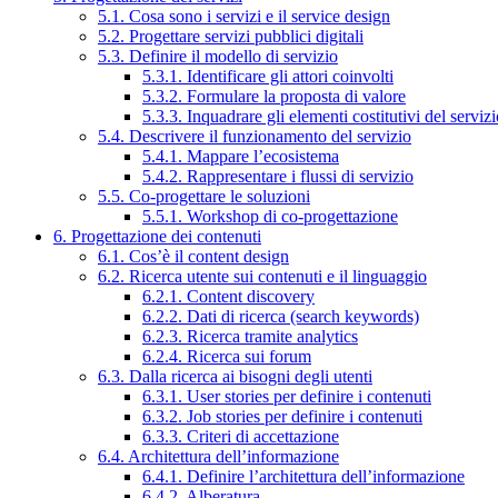
5.1. Cosa sono i servizi e il service design
5.2. Progettare servizi pubblici digitali
5.3. Definire il modello di servizio
5.3.1. Identificare gli attori coinvolti
5.3.2. Formulare la proposta di valore
5.3.3. Inquadrare gli elementi costitutivi del serviz
5.4. Descrivere il funzionamento del servizio
5.4.1. Mappare l’ecosistema
5.4.2. Rappresentare i flussi di servizio
5.5. Co-progettare le soluzioni
5.5.1. Workshop di co-progettazione
6. Progettazione dei contenuti
6.1. Cos’è il content design
6.2. Ricerca utente sui contenuti e il linguaggio
6.2.1. Content discovery
6.2.2. Dati di ricerca (search keywords)
6.2.3. Ricerca tramite analytics
6.2.4. Ricerca sui forum
6.3. Dalla ricerca ai bisogni degli utenti
6.3.1. User stories per definire i contenuti
6.3.2. Job stories per definire i contenuti
6.3.3. Criteri di accettazione
6.4. Architettura dell’informazione
6.4.1. Definire l’architettura dell’informazione
6.4.2. Alberatura