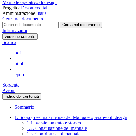
Manuale operativo di design
Progetto:
Designers Italia
Amministrazione:
italia
Cerca nel documento
Cerca nel documento
Informazioni
versione-corrente
Scarica
pdf
html
epub
Sorgente
Azioni
indice dei contenuti
Sommario
1. Scopo, destinatari e uso del Manuale operativo di design
1.1. Versionamento e storico
1.2. Consultazione del manuale
1.3. Contribuisci al manuale