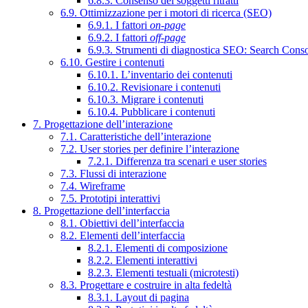
6.8.3. Consenso dei soggetti ritratti
6.9. Ottimizzazione per i motori di ricerca (SEO)
6.9.1. I fattori
on-page
6.9.2. I fattori
off-page
6.9.3. Strumenti di diagnostica SEO: Search Cons
6.10. Gestire i contenuti
6.10.1. L’inventario dei contenuti
6.10.2. Revisionare i contenuti
6.10.3. Migrare i contenuti
6.10.4. Pubblicare i contenuti
7. Progettazione dell’interazione
7.1. Caratteristiche dell’interazione
7.2. User stories per definire l’interazione
7.2.1. Differenza tra scenari e user stories
7.3. Flussi di interazione
7.4. Wireframe
7.5. Prototipi interattivi
8. Progettazione dell’interfaccia
8.1. Obiettivi dell’interfaccia
8.2. Elementi dell’interfaccia
8.2.1. Elementi di composizione
8.2.2. Elementi interattivi
8.2.3. Elementi testuali (microtesti)
8.3. Progettare e costruire in alta fedeltà
8.3.1. Layout di pagina