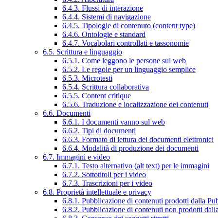
6.4.3. Flussi di interazione
6.4.4. Sistemi di navigazione
6.4.5. Tipologie di contenuto (content type)
6.4.6. Ontologie e standard
6.4.7. Vocabolari controllati e tassonomie
6.5. Scrittura e linguaggio
6.5.1. Come leggono le persone sul web
6.5.2. Le regole per un linguaggio semplice
6.5.3. Microtesti
6.5.4. Scrittura collaborativa
6.5.5. Content critique
6.5.6. Traduzione e localizzazione dei contenuti
6.6. Documenti
6.6.1. I documenti vanno sul web
6.6.2. Tipi di documenti
6.6.3. Formato di lettura dei documenti elettronici
6.6.4. Modalità di produzione dei documenti
6.7. Immagini e video
6.7.1. Testo alternativo (alt text) per le immagini
6.7.2. Sottotitoli per i video
6.7.3. Trascrizioni per i video
6.8. Proprietà intellettuale e privacy
6.8.1. Pubblicazione di contenuti prodotti dalla P
6.8.2. Pubblicazione di contenuti non prodotti dal