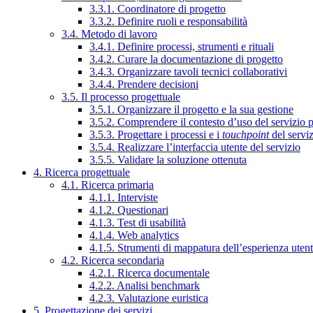
3.3.1. Coordinatore di progetto
3.3.2. Definire ruoli e responsabilità
3.4. Metodo di lavoro
3.4.1. Definire processi, strumenti e rituali
3.4.2. Curare la documentazione di progetto
3.4.3. Organizzare tavoli tecnici collaborativi
3.4.4. Prendere decisioni
3.5. Il processo progettuale
3.5.1. Organizzare il progetto e la sua gestione
3.5.2. Comprendere il contesto d’uso del servizio 
3.5.3. Progettare i processi e i
touchpoint
del servi
3.5.4. Realizzare l’interfaccia utente del servizio
3.5.5. Validare la soluzione ottenuta
4. Ricerca progettuale
4.1. Ricerca primaria
4.1.1. Interviste
4.1.2. Questionari
4.1.3. Test di usabilità
4.1.4. Web analytics
4.1.5. Strumenti di mappatura dell’esperienza uten
4.2. Ricerca secondaria
4.2.1. Ricerca documentale
4.2.2. Analisi benchmark
4.2.3. Valutazione euristica
5. Progettazione dei servizi