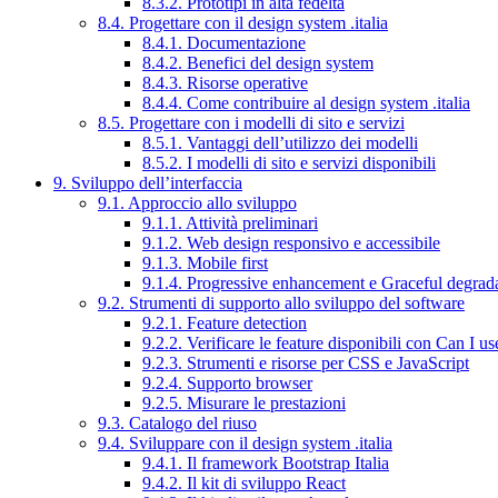
8.3.2. Prototipi in alta fedeltà
8.4. Progettare con il design system .italia
8.4.1. Documentazione
8.4.2. Benefici del design system
8.4.3. Risorse operative
8.4.4. Come contribuire al design system .italia
8.5. Progettare con i modelli di sito e servizi
8.5.1. Vantaggi dell’utilizzo dei modelli
8.5.2. I modelli di sito e servizi disponibili
9. Sviluppo dell’interfaccia
9.1. Approccio allo sviluppo
9.1.1. Attività preliminari
9.1.2. Web design responsivo e accessibile
9.1.3. Mobile first
9.1.4. Progressive enhancement e Graceful degrad
9.2. Strumenti di supporto allo sviluppo del software
9.2.1. Feature detection
9.2.2. Verificare le feature disponibili con Can I us
9.2.3. Strumenti e risorse per CSS e JavaScript
9.2.4. Supporto browser
9.2.5. Misurare le prestazioni
9.3. Catalogo del riuso
9.4. Sviluppare con il design system .italia
9.4.1. Il framework Bootstrap Italia
9.4.2. Il kit di sviluppo React