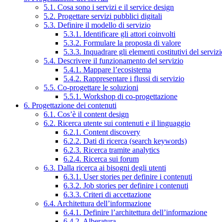
5.1. Cosa sono i servizi e il service design
5.2. Progettare servizi pubblici digitali
5.3. Definire il modello di servizio
5.3.1. Identificare gli attori coinvolti
5.3.2. Formulare la proposta di valore
5.3.3. Inquadrare gli elementi costitutivi del serviz
5.4. Descrivere il funzionamento del servizio
5.4.1. Mappare l’ecosistema
5.4.2. Rappresentare i flussi di servizio
5.5. Co-progettare le soluzioni
5.5.1. Workshop di co-progettazione
6. Progettazione dei contenuti
6.1. Cos’è il content design
6.2. Ricerca utente sui contenuti e il linguaggio
6.2.1. Content discovery
6.2.2. Dati di ricerca (search keywords)
6.2.3. Ricerca tramite analytics
6.2.4. Ricerca sui forum
6.3. Dalla ricerca ai bisogni degli utenti
6.3.1. User stories per definire i contenuti
6.3.2. Job stories per definire i contenuti
6.3.3. Criteri di accettazione
6.4. Architettura dell’informazione
6.4.1. Definire l’architettura dell’informazione
6.4.2. Alberatura