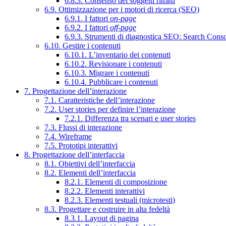
6.8.3. Consenso dei soggetti ritratti
6.9. Ottimizzazione per i motori di ricerca (SEO)
6.9.1. I fattori
on-page
6.9.2. I fattori
off-page
6.9.3. Strumenti di diagnostica SEO: Search Cons
6.10. Gestire i contenuti
6.10.1. L’inventario dei contenuti
6.10.2. Revisionare i contenuti
6.10.3. Migrare i contenuti
6.10.4. Pubblicare i contenuti
7. Progettazione dell’interazione
7.1. Caratteristiche dell’interazione
7.2. User stories per definire l’interazione
7.2.1. Differenza tra scenari e user stories
7.3. Flussi di interazione
7.4. Wireframe
7.5. Prototipi interattivi
8. Progettazione dell’interfaccia
8.1. Obiettivi dell’interfaccia
8.2. Elementi dell’interfaccia
8.2.1. Elementi di composizione
8.2.2. Elementi interattivi
8.2.3. Elementi testuali (microtesti)
8.3. Progettare e costruire in alta fedeltà
8.3.1. Layout di pagina