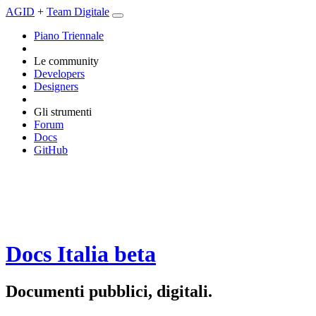
AGID
+
Team Digitale
Piano Triennale
Le community
Developers
Designers
Gli strumenti
Forum
Docs
GitHub
Docs Italia
beta
Documenti pubblici, digitali.