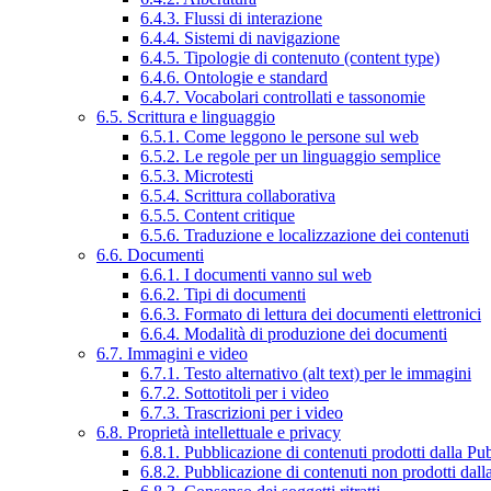
6.4.3. Flussi di interazione
6.4.4. Sistemi di navigazione
6.4.5. Tipologie di contenuto (content type)
6.4.6. Ontologie e standard
6.4.7. Vocabolari controllati e tassonomie
6.5. Scrittura e linguaggio
6.5.1. Come leggono le persone sul web
6.5.2. Le regole per un linguaggio semplice
6.5.3. Microtesti
6.5.4. Scrittura collaborativa
6.5.5. Content critique
6.5.6. Traduzione e localizzazione dei contenuti
6.6. Documenti
6.6.1. I documenti vanno sul web
6.6.2. Tipi di documenti
6.6.3. Formato di lettura dei documenti elettronici
6.6.4. Modalità di produzione dei documenti
6.7. Immagini e video
6.7.1. Testo alternativo (alt text) per le immagini
6.7.2. Sottotitoli per i video
6.7.3. Trascrizioni per i video
6.8. Proprietà intellettuale e privacy
6.8.1. Pubblicazione di contenuti prodotti dalla P
6.8.2. Pubblicazione di contenuti non prodotti dal