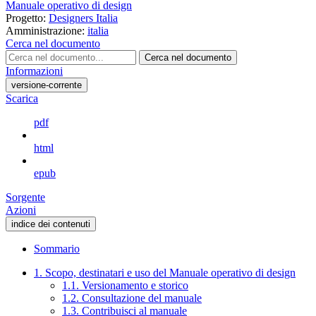
Manuale operativo di design
Progetto:
Designers Italia
Amministrazione:
italia
Cerca nel documento
Cerca nel documento
Informazioni
versione-corrente
Scarica
pdf
html
epub
Sorgente
Azioni
indice dei contenuti
Sommario
1. Scopo, destinatari e uso del Manuale operativo di design
1.1. Versionamento e storico
1.2. Consultazione del manuale
1.3. Contribuisci al manuale