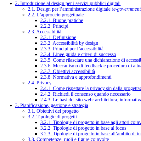
2. Introduzione al design per i servizi pubblici digitali
2.1. Design per l’amministrazione digitale (
e-government
2.2. L’approccio progettuale
2.2.1. Buone pratiche
2.2.2. Principi
2.3. Accessibilità
2.3.1. Definizione
2.3.2. Accessibilità by design
2.3.3. Principi per l’accessibilità
2.3.4. Linee guida e criteri di successo
2.3.5. Come rilasciare una dichiarazione di accessib
2.3.6. Meccanismo di feedback e procedura di attu
2.3.7. Obiettivi accessibilità
2.3.8. Normativa e approfondimenti
2.4. Privacy
2.4.1. Come rispettare la privacy sin dalla progettaz
2.4.2. Richiedi il consenso quando necessario
2.4.3. Le basi del sito web: architettura, informati
3. Pianificazione, gestione e strategia
3.1. Obiettivi del progetto
3.2. Tipologie di progetti
3.2.1. Tipologie di progetto in base agli attori coinv
3.2.2. Tipologie di progetto in base al focus
3.2.3. Tipologie di progetto in base all’ambito di i
3.3. Competenze, ruoli e figure coinvolte