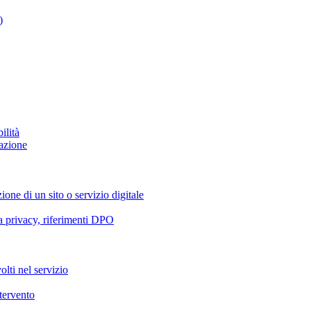
)
ilità
azione
ione di un sito o servizio digitale
va privacy, riferimenti DPO
olti nel servizio
ntervento