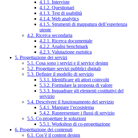
4.1.1. Interviste
4.1.2. Questionari
4.1.3. Test di usabilità
4.1.4. Web analytics
4.1.5. Strumenti di mappatura dell’esperienza
utente
4.2. Ricerca secondaria
4.2.1. Ricerca documentale
4.2.2. Analisi benchmark
4.2.3. Valutazione euristica
5. Progettazione dei servizi
5.1. Cosa sono i servizi e il service design
5.2. Progettare servizi pubblici digitali
5.3. Definire il modello di servizio
5.3.1. Identificare gli attori coinvolti
5.3.2. Formulare la proposta di valore
5.3.3. Inquadrare gli elementi costitutivi del
servizio
5.4. Descrivere il funzionamento del servizio
5.4.1. Mappare l’ecosistema
5.4.2. Rappresentare i flussi di servizio
5.5. Co-progettare le soluzioni
5.5.1. Workshop di co-progettazione
6. Progettazione dei contenuti
6.1. Cos’è il content design