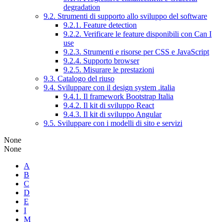
degradation
9.2. Strumenti di supporto allo sviluppo del software
9.2.1. Feature detection
9.2.2. Verificare le feature disponibili con Can I
use
9.2.3. Strumenti e risorse per CSS e JavaScript
9.2.4. Supporto browser
9.2.5. Misurare le prestazioni
9.3. Catalogo del riuso
9.4. Sviluppare con il design system .italia
9.4.1. Il framework Bootstrap Italia
9.4.2. Il kit di sviluppo React
9.4.3. Il kit di sviluppo Angular
9.5. Sviluppare con i modelli di sito e servizi
None
None
A
B
C
D
E
I
M