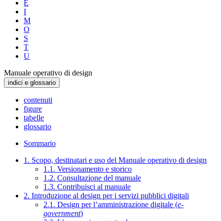
E
I
M
O
S
T
U
Manuale operativo di design
indici e glossario
contenuti
figure
tabelle
glossario
Sommario
1. Scopo, destinatari e uso del Manuale operativo di design
1.1. Versionamento e storico
1.2. Consultazione del manuale
1.3. Contribuisci al manuale
2. Introduzione al design per i servizi pubblici digitali
2.1. Design per l’amministrazione digitale (
e-
government
)