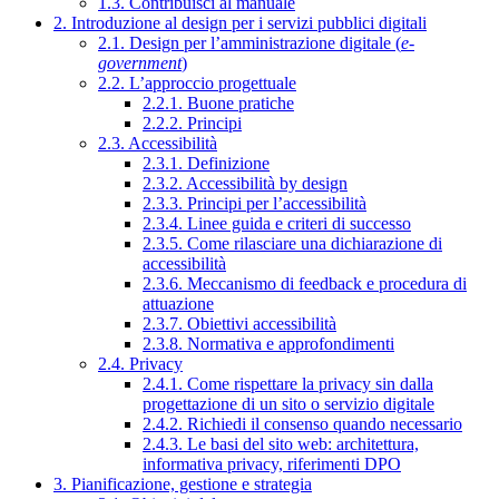
1.3. Contribuisci al manuale
2. Introduzione al design per i servizi pubblici digitali
2.1. Design per l’amministrazione digitale (
e-
government
)
2.2. L’approccio progettuale
2.2.1. Buone pratiche
2.2.2. Principi
2.3. Accessibilità
2.3.1. Definizione
2.3.2. Accessibilità by design
2.3.3. Principi per l’accessibilità
2.3.4. Linee guida e criteri di successo
2.3.5. Come rilasciare una dichiarazione di
accessibilità
2.3.6. Meccanismo di feedback e procedura di
attuazione
2.3.7. Obiettivi accessibilità
2.3.8. Normativa e approfondimenti
2.4. Privacy
2.4.1. Come rispettare la privacy sin dalla
progettazione di un sito o servizio digitale
2.4.2. Richiedi il consenso quando necessario
2.4.3. Le basi del sito web: architettura,
informativa privacy, riferimenti DPO
3. Pianificazione, gestione e strategia