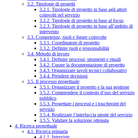
3.2. Tipologie di progetti
3.2.1. Tipologie di progetto in base agli attori
coinvolti nel servizio
3.2.2. Tipologie di progetto in base al focus
3.2.3. Tipologie di progetto in base all’ambito di
intervento
3.3. Competenze, ruoli e figure coinvolte
3.3.1. Coordinatore di progetto
3.3.2. Definire ruoli e responsabilità
3.4. Metodo di lavoro
3.4.1. Definire processi, strumenti e rituali
3.4.2. Curare la documentazione di progetto
3.4.3. Organizzare tavoli tecnici collaborativi
3.4.4. Prendere decisioni
3.5. Il processo progettuale
3.5.1. Organizzare il progetto e la sua gestione
3.5.2. Comprendere il contesto d’uso del servizio
pubblico
3.5.3. Progettare i processi e i
touchpoint
del
servizio
3.5.4. Realizzare l’interfaccia utente del servizio
3.5.5. Validare la soluzione ottenuta
4. Ricerca progettuale
4.1. Ricerca primaria
4.1.1. Interviste