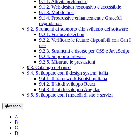
9.1.1. Attività preliminari
9.1.2. Web design responsivo e accessibile
9.1.3. Mobile first
9.1.4. Progressive enhancement e Graceful
degradation
9.2. Strumenti di supporto allo sviluppo del software
9.2.1. Feature detection
9.2.2. Verificare le feature disponibili con Can I
use
9.2.3. Strumenti e risorse per CSS e JavaScript
9.2.4. Supporto browser
9.2.5. Misurare le prestazioni
9.3. Catalogo del riuso
9.4. Sviluppare con il design system .italia
9.4.1. Il framework Bootstrap Italia
9.4.2. Il kit di sviluppo React
9.4.3. Il kit di sviluppo Angular
9.5. Sviluppare con i modelli di sito e servizi
glossario
A
B
C
D