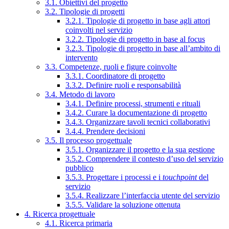
3.1. Obiettivi del progetto
3.2. Tipologie di progetti
3.2.1. Tipologie di progetto in base agli attori
coinvolti nel servizio
3.2.2. Tipologie di progetto in base al focus
3.2.3. Tipologie di progetto in base all’ambito di
intervento
3.3. Competenze, ruoli e figure coinvolte
3.3.1. Coordinatore di progetto
3.3.2. Definire ruoli e responsabilità
3.4. Metodo di lavoro
3.4.1. Definire processi, strumenti e rituali
3.4.2. Curare la documentazione di progetto
3.4.3. Organizzare tavoli tecnici collaborativi
3.4.4. Prendere decisioni
3.5. Il processo progettuale
3.5.1. Organizzare il progetto e la sua gestione
3.5.2. Comprendere il contesto d’uso del servizio
pubblico
3.5.3. Progettare i processi e i
touchpoint
del
servizio
3.5.4. Realizzare l’interfaccia utente del servizio
3.5.5. Validare la soluzione ottenuta
4. Ricerca progettuale
4.1. Ricerca primaria