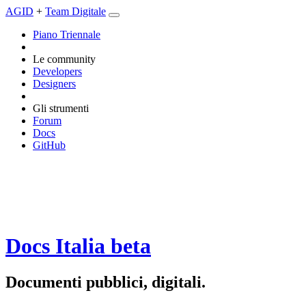
AGID
+
Team Digitale
Piano Triennale
Le community
Developers
Designers
Gli strumenti
Forum
Docs
GitHub
Docs Italia
beta
Documenti pubblici, digitali.