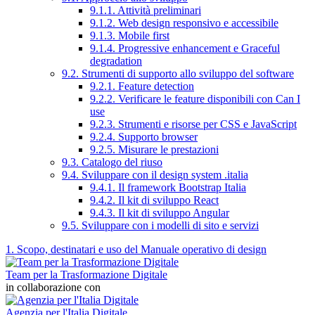
9.1.1. Attività preliminari
9.1.2. Web design responsivo e accessibile
9.1.3. Mobile first
9.1.4. Progressive enhancement e Graceful
degradation
9.2. Strumenti di supporto allo sviluppo del software
9.2.1. Feature detection
9.2.2. Verificare le feature disponibili con Can I
use
9.2.3. Strumenti e risorse per CSS e JavaScript
9.2.4. Supporto browser
9.2.5. Misurare le prestazioni
9.3. Catalogo del riuso
9.4. Sviluppare con il design system .italia
9.4.1. Il framework Bootstrap Italia
9.4.2. Il kit di sviluppo React
9.4.3. Il kit di sviluppo Angular
9.5. Sviluppare con i modelli di sito e servizi
1. Scopo, destinatari e uso del Manuale operativo di design
Team per la Trasformazione Digitale
in collaborazione con
Agenzia per l'Italia Digitale