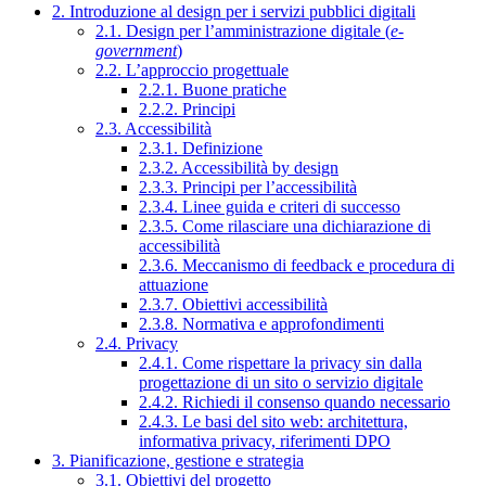
2. Introduzione al design per i servizi pubblici digitali
2.1. Design per l’amministrazione digitale (
e-
government
)
2.2. L’approccio progettuale
2.2.1. Buone pratiche
2.2.2. Principi
2.3. Accessibilità
2.3.1. Definizione
2.3.2. Accessibilità by design
2.3.3. Principi per l’accessibilità
2.3.4. Linee guida e criteri di successo
2.3.5. Come rilasciare una dichiarazione di
accessibilità
2.3.6. Meccanismo di feedback e procedura di
attuazione
2.3.7. Obiettivi accessibilità
2.3.8. Normativa e approfondimenti
2.4. Privacy
2.4.1. Come rispettare la privacy sin dalla
progettazione di un sito o servizio digitale
2.4.2. Richiedi il consenso quando necessario
2.4.3. Le basi del sito web: architettura,
informativa privacy, riferimenti DPO
3. Pianificazione, gestione e strategia
3.1. Obiettivi del progetto