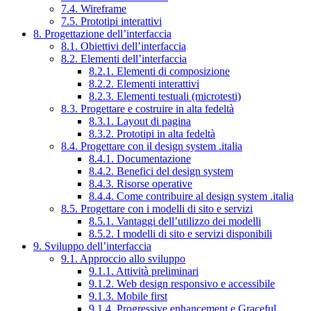
7.4. Wireframe
7.5. Prototipi interattivi
8. Progettazione dell’interfaccia
8.1. Obiettivi dell’interfaccia
8.2. Elementi dell’interfaccia
8.2.1. Elementi di composizione
8.2.2. Elementi interattivi
8.2.3. Elementi testuali (microtesti)
8.3. Progettare e costruire in alta fedeltà
8.3.1. Layout di pagina
8.3.2. Prototipi in alta fedeltà
8.4. Progettare con il design system .italia
8.4.1. Documentazione
8.4.2. Benefici del design system
8.4.3. Risorse operative
8.4.4. Come contribuire al design system .italia
8.5. Progettare con i modelli di sito e servizi
8.5.1. Vantaggi dell’utilizzo dei modelli
8.5.2. I modelli di sito e servizi disponibili
9. Sviluppo dell’interfaccia
9.1. Approccio allo sviluppo
9.1.1. Attività preliminari
9.1.2. Web design responsivo e accessibile
9.1.3. Mobile first
9.1.4. Progressive enhancement e Graceful