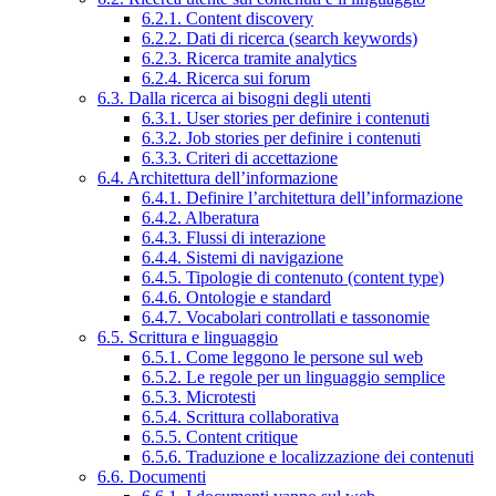
6.2.1. Content discovery
6.2.2. Dati di ricerca (search keywords)
6.2.3. Ricerca tramite analytics
6.2.4. Ricerca sui forum
6.3. Dalla ricerca ai bisogni degli utenti
6.3.1. User stories per definire i contenuti
6.3.2. Job stories per definire i contenuti
6.3.3. Criteri di accettazione
6.4. Architettura dell’informazione
6.4.1. Definire l’architettura dell’informazione
6.4.2. Alberatura
6.4.3. Flussi di interazione
6.4.4. Sistemi di navigazione
6.4.5. Tipologie di contenuto (content type)
6.4.6. Ontologie e standard
6.4.7. Vocabolari controllati e tassonomie
6.5. Scrittura e linguaggio
6.5.1. Come leggono le persone sul web
6.5.2. Le regole per un linguaggio semplice
6.5.3. Microtesti
6.5.4. Scrittura collaborativa
6.5.5. Content critique
6.5.6. Traduzione e localizzazione dei contenuti
6.6. Documenti