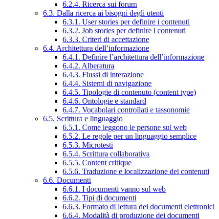
6.2.4. Ricerca sui forum
6.3. Dalla ricerca ai bisogni degli utenti
6.3.1. User stories per definire i contenuti
6.3.2. Job stories per definire i contenuti
6.3.3. Criteri di accettazione
6.4. Architettura dell’informazione
6.4.1. Definire l’architettura dell’informazione
6.4.2. Alberatura
6.4.3. Flussi di interazione
6.4.4. Sistemi di navigazione
6.4.5. Tipologie di contenuto (content type)
6.4.6. Ontologie e standard
6.4.7. Vocabolari controllati e tassonomie
6.5. Scrittura e linguaggio
6.5.1. Come leggono le persone sul web
6.5.2. Le regole per un linguaggio semplice
6.5.3. Microtesti
6.5.4. Scrittura collaborativa
6.5.5. Content critique
6.5.6. Traduzione e localizzazione dei contenuti
6.6. Documenti
6.6.1. I documenti vanno sul web
6.6.2. Tipi di documenti
6.6.3. Formato di lettura dei documenti elettronici
6.6.4. Modalità di produzione dei documenti