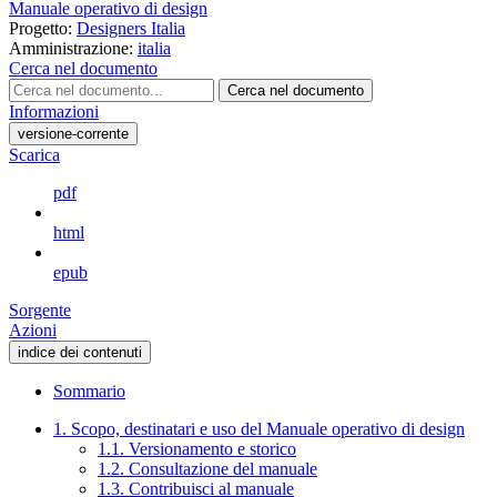
Manuale operativo di design
Progetto:
Designers Italia
Amministrazione:
italia
Cerca nel documento
Cerca nel documento
Informazioni
versione-corrente
Scarica
pdf
html
epub
Sorgente
Azioni
indice dei contenuti
Sommario
1. Scopo, destinatari e uso del Manuale operativo di design
1.1. Versionamento e storico
1.2. Consultazione del manuale
1.3. Contribuisci al manuale