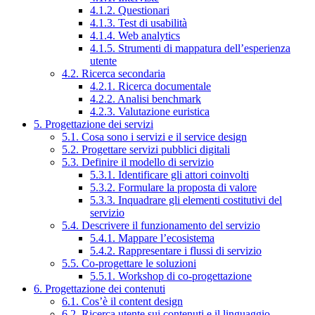
4.1.2. Questionari
4.1.3. Test di usabilità
4.1.4. Web analytics
4.1.5. Strumenti di mappatura dell’esperienza
utente
4.2. Ricerca secondaria
4.2.1. Ricerca documentale
4.2.2. Analisi benchmark
4.2.3. Valutazione euristica
5. Progettazione dei servizi
5.1. Cosa sono i servizi e il service design
5.2. Progettare servizi pubblici digitali
5.3. Definire il modello di servizio
5.3.1. Identificare gli attori coinvolti
5.3.2. Formulare la proposta di valore
5.3.3. Inquadrare gli elementi costitutivi del
servizio
5.4. Descrivere il funzionamento del servizio
5.4.1. Mappare l’ecosistema
5.4.2. Rappresentare i flussi di servizio
5.5. Co-progettare le soluzioni
5.5.1. Workshop di co-progettazione
6. Progettazione dei contenuti
6.1. Cos’è il content design
6.2. Ricerca utente sui contenuti e il linguaggio