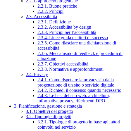
2.2. L’approccio progettuale
2.2.1. Buone pratiche
2.2.2. Principi
2.3. Accessibilità
2.3.1. Definizione
2.3.2. Accessibilità by design
2.3.3. Principi per l’accessibilità
2.3.4. Linee guida e criteri di successo
2.3.5. Come rilasciare una dichiarazione di
accessibilità
2.3.6. Meccanismo di feedback e procedura di
attuazione
2.3.7. Obiettivi accessibilità
2.3.8. Normativa e approfondimenti
2.4. Privacy
2.4.1. Come rispettare la privacy sin dalla
progettazione di un sito o servizio digitale
2.4.2. Richiedi il consenso quando necessario
2.4.3. Le basi del sito web: architettura,
informativa privacy, riferimenti DPO
3. Pianificazione, gestione e strategia
3.1. Obiettivi del progetto
3.2. Tipologie di progetti
3.2.1. Tipologie di progetto in base agli attori
coinvolti nel servizio