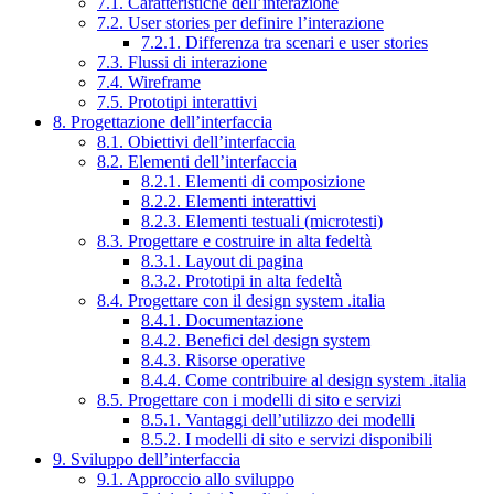
7.1. Caratteristiche dell’interazione
7.2. User stories per definire l’interazione
7.2.1. Differenza tra scenari e user stories
7.3. Flussi di interazione
7.4. Wireframe
7.5. Prototipi interattivi
8. Progettazione dell’interfaccia
8.1. Obiettivi dell’interfaccia
8.2. Elementi dell’interfaccia
8.2.1. Elementi di composizione
8.2.2. Elementi interattivi
8.2.3. Elementi testuali (microtesti)
8.3. Progettare e costruire in alta fedeltà
8.3.1. Layout di pagina
8.3.2. Prototipi in alta fedeltà
8.4. Progettare con il design system .italia
8.4.1. Documentazione
8.4.2. Benefici del design system
8.4.3. Risorse operative
8.4.4. Come contribuire al design system .italia
8.5. Progettare con i modelli di sito e servizi
8.5.1. Vantaggi dell’utilizzo dei modelli
8.5.2. I modelli di sito e servizi disponibili
9. Sviluppo dell’interfaccia
9.1. Approccio allo sviluppo