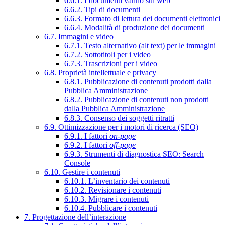
6.6.1. I documenti vanno sul web
6.6.2. Tipi di documenti
6.6.3. Formato di lettura dei documenti elettronici
6.6.4. Modalità di produzione dei documenti
6.7. Immagini e video
6.7.1. Testo alternativo (alt text) per le immagini
6.7.2. Sottotitoli per i video
6.7.3. Trascrizioni per i video
6.8. Proprietà intellettuale e privacy
6.8.1. Pubblicazione di contenuti prodotti dalla
Pubblica Amministrazione
6.8.2. Pubblicazione di contenuti non prodotti
dalla Pubblica Amministrazione
6.8.3. Consenso dei soggetti ritratti
6.9. Ottimizzazione per i motori di ricerca (SEO)
6.9.1. I fattori
on-page
6.9.2. I fattori
off-page
6.9.3. Strumenti di diagnostica SEO: Search
Console
6.10. Gestire i contenuti
6.10.1. L’inventario dei contenuti
6.10.2. Revisionare i contenuti
6.10.3. Migrare i contenuti
6.10.4. Pubblicare i contenuti
7. Progettazione dell’interazione