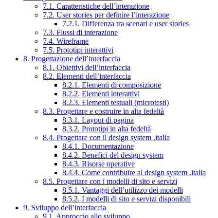
7.1. Caratteristiche dell’interazione
7.2. User stories per definire l’interazione
7.2.1. Differenza tra scenari e user stories
7.3. Flussi di interazione
7.4. Wireframe
7.5. Prototipi interattivi
8. Progettazione dell’interfaccia
8.1. Obiettivi dell’interfaccia
8.2. Elementi dell’interfaccia
8.2.1. Elementi di composizione
8.2.2. Elementi interattivi
8.2.3. Elementi testuali (microtesti)
8.3. Progettare e costruire in alta fedeltà
8.3.1. Layout di pagina
8.3.2. Prototipi in alta fedeltà
8.4. Progettare con il design system .italia
8.4.1. Documentazione
8.4.2. Benefici del design system
8.4.3. Risorse operative
8.4.4. Come contribuire al design system .italia
8.5. Progettare con i modelli di sito e servizi
8.5.1. Vantaggi dell’utilizzo dei modelli
8.5.2. I modelli di sito e servizi disponibili
9. Sviluppo dell’interfaccia
9.1. Approccio allo sviluppo