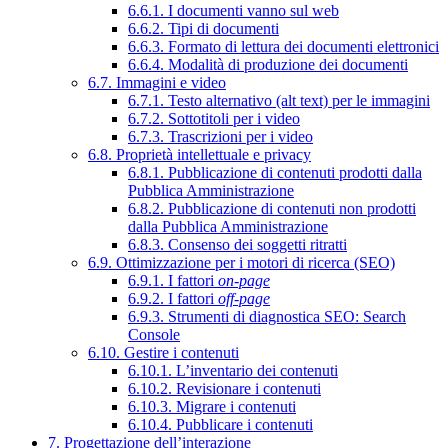
6.6.1. I documenti vanno sul web
6.6.2. Tipi di documenti
6.6.3. Formato di lettura dei documenti elettronici
6.6.4. Modalità di produzione dei documenti
6.7. Immagini e video
6.7.1. Testo alternativo (alt text) per le immagini
6.7.2. Sottotitoli per i video
6.7.3. Trascrizioni per i video
6.8. Proprietà intellettuale e privacy
6.8.1. Pubblicazione di contenuti prodotti dalla
Pubblica Amministrazione
6.8.2. Pubblicazione di contenuti non prodotti
dalla Pubblica Amministrazione
6.8.3. Consenso dei soggetti ritratti
6.9. Ottimizzazione per i motori di ricerca (SEO)
6.9.1. I fattori
on-page
6.9.2. I fattori
off-page
6.9.3. Strumenti di diagnostica SEO: Search
Console
6.10. Gestire i contenuti
6.10.1. L’inventario dei contenuti
6.10.2. Revisionare i contenuti
6.10.3. Migrare i contenuti
6.10.4. Pubblicare i contenuti
7. Progettazione dell’interazione