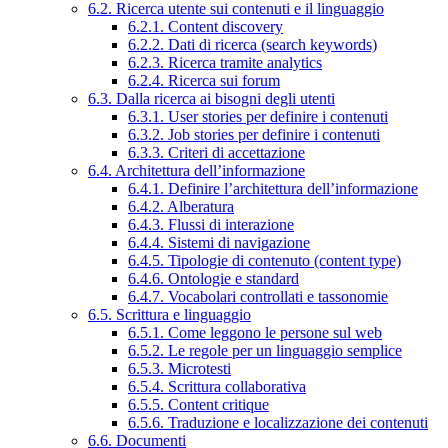
6.2. Ricerca utente sui contenuti e il linguaggio
6.2.1. Content discovery
6.2.2. Dati di ricerca (search keywords)
6.2.3. Ricerca tramite analytics
6.2.4. Ricerca sui forum
6.3. Dalla ricerca ai bisogni degli utenti
6.3.1. User stories per definire i contenuti
6.3.2. Job stories per definire i contenuti
6.3.3. Criteri di accettazione
6.4. Architettura dell’informazione
6.4.1. Definire l’architettura dell’informazione
6.4.2. Alberatura
6.4.3. Flussi di interazione
6.4.4. Sistemi di navigazione
6.4.5. Tipologie di contenuto (content type)
6.4.6. Ontologie e standard
6.4.7. Vocabolari controllati e tassonomie
6.5. Scrittura e linguaggio
6.5.1. Come leggono le persone sul web
6.5.2. Le regole per un linguaggio semplice
6.5.3. Microtesti
6.5.4. Scrittura collaborativa
6.5.5. Content critique
6.5.6. Traduzione e localizzazione dei contenuti
6.6. Documenti