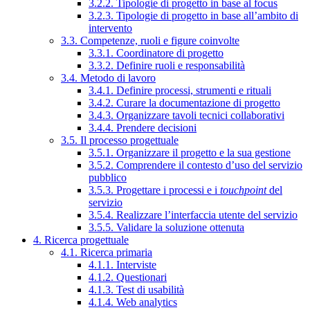
3.2.2. Tipologie di progetto in base al focus
3.2.3. Tipologie di progetto in base all’ambito di
intervento
3.3. Competenze, ruoli e figure coinvolte
3.3.1. Coordinatore di progetto
3.3.2. Definire ruoli e responsabilità
3.4. Metodo di lavoro
3.4.1. Definire processi, strumenti e rituali
3.4.2. Curare la documentazione di progetto
3.4.3. Organizzare tavoli tecnici collaborativi
3.4.4. Prendere decisioni
3.5. Il processo progettuale
3.5.1. Organizzare il progetto e la sua gestione
3.5.2. Comprendere il contesto d’uso del servizio
pubblico
3.5.3. Progettare i processi e i
touchpoint
del
servizio
3.5.4. Realizzare l’interfaccia utente del servizio
3.5.5. Validare la soluzione ottenuta
4. Ricerca progettuale
4.1. Ricerca primaria
4.1.1. Interviste
4.1.2. Questionari
4.1.3. Test di usabilità
4.1.4. Web analytics