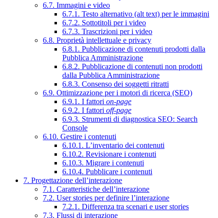
6.7. Immagini e video
6.7.1. Testo alternativo (alt text) per le immagini
6.7.2. Sottotitoli per i video
6.7.3. Trascrizioni per i video
6.8. Proprietà intellettuale e privacy
6.8.1. Pubblicazione di contenuti prodotti dalla
Pubblica Amministrazione
6.8.2. Pubblicazione di contenuti non prodotti
dalla Pubblica Amministrazione
6.8.3. Consenso dei soggetti ritratti
6.9. Ottimizzazione per i motori di ricerca (SEO)
6.9.1. I fattori
on-page
6.9.2. I fattori
off-page
6.9.3. Strumenti di diagnostica SEO: Search
Console
6.10. Gestire i contenuti
6.10.1. L’inventario dei contenuti
6.10.2. Revisionare i contenuti
6.10.3. Migrare i contenuti
6.10.4. Pubblicare i contenuti
7. Progettazione dell’interazione
7.1. Caratteristiche dell’interazione
7.2. User stories per definire l’interazione
7.2.1. Differenza tra scenari e user stories
7.3. Flussi di interazione