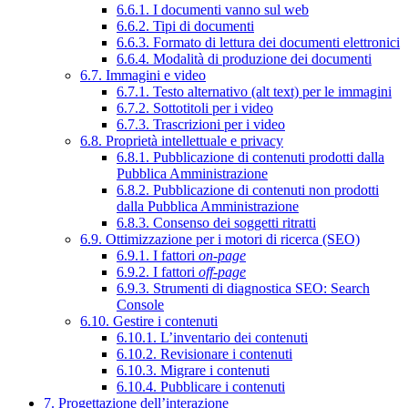
6.6.1. I documenti vanno sul web
6.6.2. Tipi di documenti
6.6.3. Formato di lettura dei documenti elettronici
6.6.4. Modalità di produzione dei documenti
6.7. Immagini e video
6.7.1. Testo alternativo (alt text) per le immagini
6.7.2. Sottotitoli per i video
6.7.3. Trascrizioni per i video
6.8. Proprietà intellettuale e privacy
6.8.1. Pubblicazione di contenuti prodotti dalla
Pubblica Amministrazione
6.8.2. Pubblicazione di contenuti non prodotti
dalla Pubblica Amministrazione
6.8.3. Consenso dei soggetti ritratti
6.9. Ottimizzazione per i motori di ricerca (SEO)
6.9.1. I fattori
on-page
6.9.2. I fattori
off-page
6.9.3. Strumenti di diagnostica SEO: Search
Console
6.10. Gestire i contenuti
6.10.1. L’inventario dei contenuti
6.10.2. Revisionare i contenuti
6.10.3. Migrare i contenuti
6.10.4. Pubblicare i contenuti
7. Progettazione dell’interazione