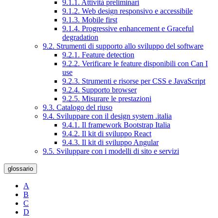
9.1.1. Attività preliminari
9.1.2. Web design responsivo e accessibile
9.1.3. Mobile first
9.1.4. Progressive enhancement e Graceful
degradation
9.2. Strumenti di supporto allo sviluppo del software
9.2.1. Feature detection
9.2.2. Verificare le feature disponibili con Can I
use
9.2.3. Strumenti e risorse per CSS e JavaScript
9.2.4. Supporto browser
9.2.5. Misurare le prestazioni
9.3. Catalogo del riuso
9.4. Sviluppare con il design system .italia
9.4.1. Il framework Bootstrap Italia
9.4.2. Il kit di sviluppo React
9.4.3. Il kit di sviluppo Angular
9.5. Sviluppare con i modelli di sito e servizi
glossario
A
B
C
D