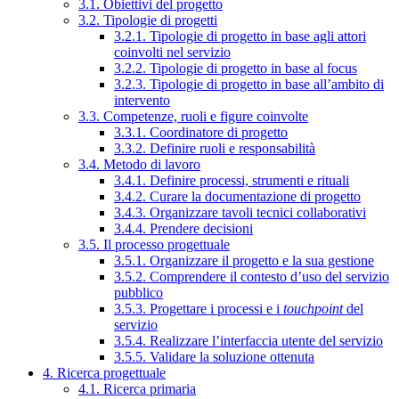
3.1. Obiettivi del progetto
3.2. Tipologie di progetti
3.2.1. Tipologie di progetto in base agli attori
coinvolti nel servizio
3.2.2. Tipologie di progetto in base al focus
3.2.3. Tipologie di progetto in base all’ambito di
intervento
3.3. Competenze, ruoli e figure coinvolte
3.3.1. Coordinatore di progetto
3.3.2. Definire ruoli e responsabilità
3.4. Metodo di lavoro
3.4.1. Definire processi, strumenti e rituali
3.4.2. Curare la documentazione di progetto
3.4.3. Organizzare tavoli tecnici collaborativi
3.4.4. Prendere decisioni
3.5. Il processo progettuale
3.5.1. Organizzare il progetto e la sua gestione
3.5.2. Comprendere il contesto d’uso del servizio
pubblico
3.5.3. Progettare i processi e i
touchpoint
del
servizio
3.5.4. Realizzare l’interfaccia utente del servizio
3.5.5. Validare la soluzione ottenuta
4. Ricerca progettuale
4.1. Ricerca primaria