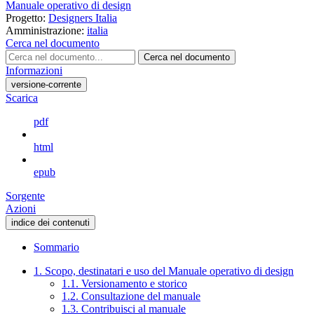
Manuale operativo di design
Progetto:
Designers Italia
Amministrazione:
italia
Cerca nel documento
Cerca nel documento
Informazioni
versione-corrente
Scarica
pdf
html
epub
Sorgente
Azioni
indice dei contenuti
Sommario
1. Scopo, destinatari e uso del Manuale operativo di design
1.1. Versionamento e storico
1.2. Consultazione del manuale
1.3. Contribuisci al manuale