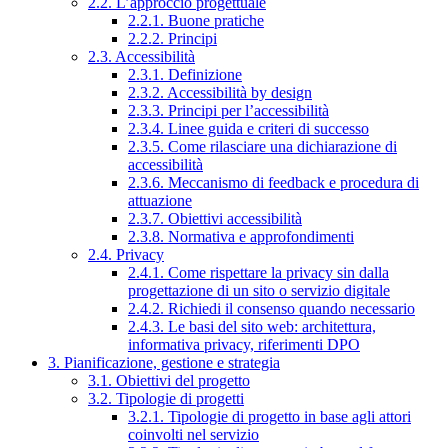
2.2. L’approccio progettuale
2.2.1. Buone pratiche
2.2.2. Principi
2.3. Accessibilità
2.3.1. Definizione
2.3.2. Accessibilità by design
2.3.3. Principi per l’accessibilità
2.3.4. Linee guida e criteri di successo
2.3.5. Come rilasciare una dichiarazione di
accessibilità
2.3.6. Meccanismo di feedback e procedura di
attuazione
2.3.7. Obiettivi accessibilità
2.3.8. Normativa e approfondimenti
2.4. Privacy
2.4.1. Come rispettare la privacy sin dalla
progettazione di un sito o servizio digitale
2.4.2. Richiedi il consenso quando necessario
2.4.3. Le basi del sito web: architettura,
informativa privacy, riferimenti DPO
3. Pianificazione, gestione e strategia
3.1. Obiettivi del progetto
3.2. Tipologie di progetti
3.2.1. Tipologie di progetto in base agli attori
coinvolti nel servizio