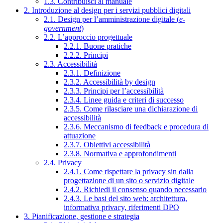
1.3. Contribuisci al manuale
2. Introduzione al design per i servizi pubblici digitali
2.1. Design per l’amministrazione digitale (
e-
government
)
2.2. L’approccio progettuale
2.2.1. Buone pratiche
2.2.2. Principi
2.3. Accessibilità
2.3.1. Definizione
2.3.2. Accessibilità by design
2.3.3. Principi per l’accessibilità
2.3.4. Linee guida e criteri di successo
2.3.5. Come rilasciare una dichiarazione di
accessibilità
2.3.6. Meccanismo di feedback e procedura di
attuazione
2.3.7. Obiettivi accessibilità
2.3.8. Normativa e approfondimenti
2.4. Privacy
2.4.1. Come rispettare la privacy sin dalla
progettazione di un sito o servizio digitale
2.4.2. Richiedi il consenso quando necessario
2.4.3. Le basi del sito web: architettura,
informativa privacy, riferimenti DPO
3. Pianificazione, gestione e strategia