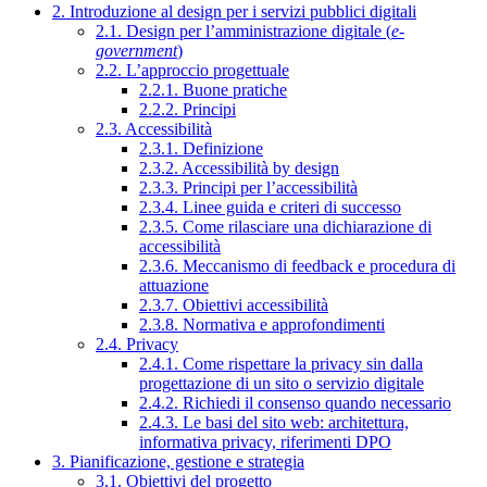
2. Introduzione al design per i servizi pubblici digitali
2.1. Design per l’amministrazione digitale (
e-
government
)
2.2. L’approccio progettuale
2.2.1. Buone pratiche
2.2.2. Principi
2.3. Accessibilità
2.3.1. Definizione
2.3.2. Accessibilità by design
2.3.3. Principi per l’accessibilità
2.3.4. Linee guida e criteri di successo
2.3.5. Come rilasciare una dichiarazione di
accessibilità
2.3.6. Meccanismo di feedback e procedura di
attuazione
2.3.7. Obiettivi accessibilità
2.3.8. Normativa e approfondimenti
2.4. Privacy
2.4.1. Come rispettare la privacy sin dalla
progettazione di un sito o servizio digitale
2.4.2. Richiedi il consenso quando necessario
2.4.3. Le basi del sito web: architettura,
informativa privacy, riferimenti DPO
3. Pianificazione, gestione e strategia
3.1. Obiettivi del progetto