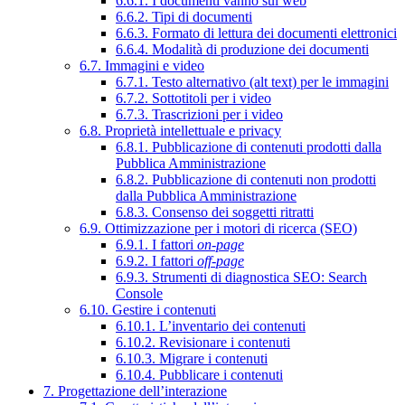
6.6.1. I documenti vanno sul web
6.6.2. Tipi di documenti
6.6.3. Formato di lettura dei documenti elettronici
6.6.4. Modalità di produzione dei documenti
6.7. Immagini e video
6.7.1. Testo alternativo (alt text) per le immagini
6.7.2. Sottotitoli per i video
6.7.3. Trascrizioni per i video
6.8. Proprietà intellettuale e privacy
6.8.1. Pubblicazione di contenuti prodotti dalla
Pubblica Amministrazione
6.8.2. Pubblicazione di contenuti non prodotti
dalla Pubblica Amministrazione
6.8.3. Consenso dei soggetti ritratti
6.9. Ottimizzazione per i motori di ricerca (SEO)
6.9.1. I fattori
on-page
6.9.2. I fattori
off-page
6.9.3. Strumenti di diagnostica SEO: Search
Console
6.10. Gestire i contenuti
6.10.1. L’inventario dei contenuti
6.10.2. Revisionare i contenuti
6.10.3. Migrare i contenuti
6.10.4. Pubblicare i contenuti
7. Progettazione dell’interazione