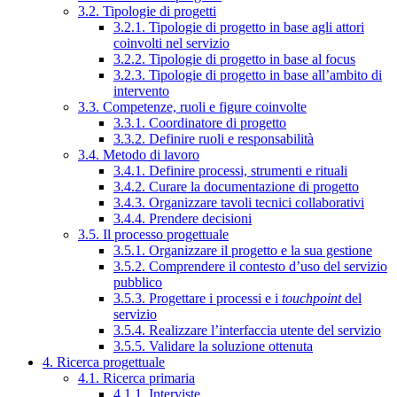
3.2. Tipologie di progetti
3.2.1. Tipologie di progetto in base agli attori
coinvolti nel servizio
3.2.2. Tipologie di progetto in base al focus
3.2.3. Tipologie di progetto in base all’ambito di
intervento
3.3. Competenze, ruoli e figure coinvolte
3.3.1. Coordinatore di progetto
3.3.2. Definire ruoli e responsabilità
3.4. Metodo di lavoro
3.4.1. Definire processi, strumenti e rituali
3.4.2. Curare la documentazione di progetto
3.4.3. Organizzare tavoli tecnici collaborativi
3.4.4. Prendere decisioni
3.5. Il processo progettuale
3.5.1. Organizzare il progetto e la sua gestione
3.5.2. Comprendere il contesto d’uso del servizio
pubblico
3.5.3. Progettare i processi e i
touchpoint
del
servizio
3.5.4. Realizzare l’interfaccia utente del servizio
3.5.5. Validare la soluzione ottenuta
4. Ricerca progettuale
4.1. Ricerca primaria
4.1.1. Interviste