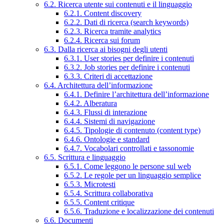
6.2. Ricerca utente sui contenuti e il linguaggio
6.2.1. Content discovery
6.2.2. Dati di ricerca (search keywords)
6.2.3. Ricerca tramite analytics
6.2.4. Ricerca sui forum
6.3. Dalla ricerca ai bisogni degli utenti
6.3.1. User stories per definire i contenuti
6.3.2. Job stories per definire i contenuti
6.3.3. Criteri di accettazione
6.4. Architettura dell’informazione
6.4.1. Definire l’architettura dell’informazione
6.4.2. Alberatura
6.4.3. Flussi di interazione
6.4.4. Sistemi di navigazione
6.4.5. Tipologie di contenuto (content type)
6.4.6. Ontologie e standard
6.4.7. Vocabolari controllati e tassonomie
6.5. Scrittura e linguaggio
6.5.1. Come leggono le persone sul web
6.5.2. Le regole per un linguaggio semplice
6.5.3. Microtesti
6.5.4. Scrittura collaborativa
6.5.5. Content critique
6.5.6. Traduzione e localizzazione dei contenuti
6.6. Documenti