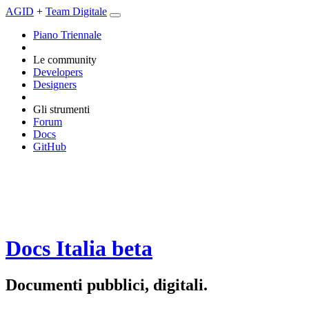
AGID
+
Team Digitale
Piano Triennale
Le community
Developers
Designers
Gli strumenti
Forum
Docs
GitHub
Docs Italia
beta
Documenti pubblici, digitali.