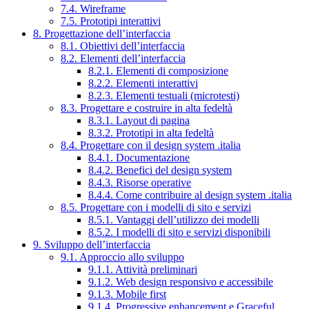
7.4. Wireframe
7.5. Prototipi interattivi
8. Progettazione dell’interfaccia
8.1. Obiettivi dell’interfaccia
8.2. Elementi dell’interfaccia
8.2.1. Elementi di composizione
8.2.2. Elementi interattivi
8.2.3. Elementi testuali (microtesti)
8.3. Progettare e costruire in alta fedeltà
8.3.1. Layout di pagina
8.3.2. Prototipi in alta fedeltà
8.4. Progettare con il design system .italia
8.4.1. Documentazione
8.4.2. Benefici del design system
8.4.3. Risorse operative
8.4.4. Come contribuire al design system .italia
8.5. Progettare con i modelli di sito e servizi
8.5.1. Vantaggi dell’utilizzo dei modelli
8.5.2. I modelli di sito e servizi disponibili
9. Sviluppo dell’interfaccia
9.1. Approccio allo sviluppo
9.1.1. Attività preliminari
9.1.2. Web design responsivo e accessibile
9.1.3. Mobile first
9.1.4. Progressive enhancement e Graceful