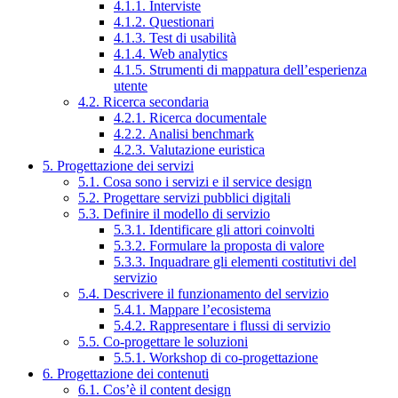
4.1.1. Interviste
4.1.2. Questionari
4.1.3. Test di usabilità
4.1.4. Web analytics
4.1.5. Strumenti di mappatura dell’esperienza
utente
4.2. Ricerca secondaria
4.2.1. Ricerca documentale
4.2.2. Analisi benchmark
4.2.3. Valutazione euristica
5. Progettazione dei servizi
5.1. Cosa sono i servizi e il service design
5.2. Progettare servizi pubblici digitali
5.3. Definire il modello di servizio
5.3.1. Identificare gli attori coinvolti
5.3.2. Formulare la proposta di valore
5.3.3. Inquadrare gli elementi costitutivi del
servizio
5.4. Descrivere il funzionamento del servizio
5.4.1. Mappare l’ecosistema
5.4.2. Rappresentare i flussi di servizio
5.5. Co-progettare le soluzioni
5.5.1. Workshop di co-progettazione
6. Progettazione dei contenuti
6.1. Cos’è il content design