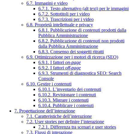
6.7. Immagini e video
6.7.1. Testo alternativo (alt text) per le immagini
6.7.2. Sottotitoli per i video
6.7.3. Trascrizioni per i video
6.8. Proprietà intellettuale e privacy
6.8.1. Pubblicazione di contenuti prodotti dalla
Pubblica Amministrazione
6.8.2. Pubblicazione di contenuti non prodotti
dalla Pubblica Amministrazione
6.8.3. Consenso dei soggetti ritratti
6.9. Ottimizzazione per i motori di ricerca (SEO)
6.9.1. I fattori
on-page
6.9.2. I fattori
off-page
6.9.3. Strumenti di diagnostica SEO: Search
Console
6.10. Gestire i contenuti
6.10.1. L’inventario dei contenuti
6.10.2. Revisionare i contenuti
6.10.3. Migrare i contenuti
6.10.4. Pubblicare i contenuti
7. Progettazione dell’interazione
7.1. Caratteristiche dell’interazione
7.2. User stories per definire l’interazione
7.2.1. Differenza tra scenari e user stories
7.3. Flussi di interazione