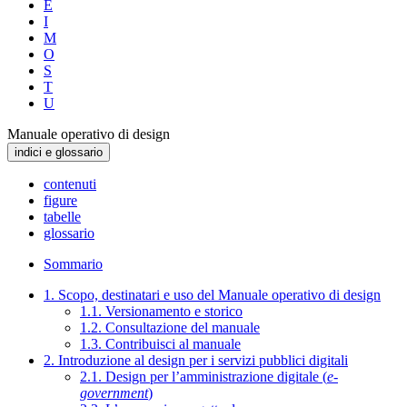
E
I
M
O
S
T
U
Manuale operativo di design
indici e glossario
contenuti
figure
tabelle
glossario
Sommario
1. Scopo, destinatari e uso del Manuale operativo di design
1.1. Versionamento e storico
1.2. Consultazione del manuale
1.3. Contribuisci al manuale
2. Introduzione al design per i servizi pubblici digitali
2.1. Design per l’amministrazione digitale (
e-
government
)