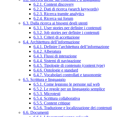
6.2.1. Content discovery
6.2.2. Dati di ricerca (search keywords)
6.2.3. Ricerca tramite analytics
6.2.4. Ricerca sui forum
6.3. Dalla ricerca ai bisogni degli utenti
6.3.1. User stories per definire i contenuti
6.3.2. Job stories per definire i contenuti
6.3.3. Criteri di accettazione
6.4. Architettura dell’informazione
6.4.1. Definire l’architettura dell’informazione
6.4.2. Alberatura
6.4.3. Flussi di interazione
6.4.4. Sistemi di navigazione
6.4.5. Tipologie di contenuto (content type)
6.4.6. Ontologie e standard
6.4.7. Vocabolari controllati e tassonomie
6.5. Scrittura e linguaggio
6.5.1. Come leggono le persone sul web
6.5.2. Le regole per un linguaggio semplice
6.5.3. Microtesti
6.5.4. Scrittura collaborativa
6.5.5. Content critique
6.5.6. Traduzione e localizzazione dei contenuti
6.6. Documenti