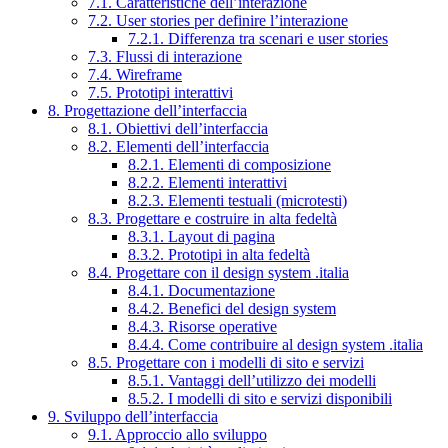
7.1. Caratteristiche dell’interazione
7.2. User stories per definire l’interazione
7.2.1. Differenza tra scenari e user stories
7.3. Flussi di interazione
7.4. Wireframe
7.5. Prototipi interattivi
8. Progettazione dell’interfaccia
8.1. Obiettivi dell’interfaccia
8.2. Elementi dell’interfaccia
8.2.1. Elementi di composizione
8.2.2. Elementi interattivi
8.2.3. Elementi testuali (microtesti)
8.3. Progettare e costruire in alta fedeltà
8.3.1. Layout di pagina
8.3.2. Prototipi in alta fedeltà
8.4. Progettare con il design system .italia
8.4.1. Documentazione
8.4.2. Benefici del design system
8.4.3. Risorse operative
8.4.4. Come contribuire al design system .italia
8.5. Progettare con i modelli di sito e servizi
8.5.1. Vantaggi dell’utilizzo dei modelli
8.5.2. I modelli di sito e servizi disponibili
9. Sviluppo dell’interfaccia
9.1. Approccio allo sviluppo