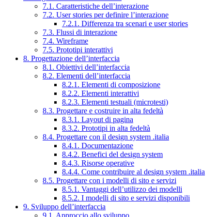
7.1. Caratteristiche dell’interazione
7.2. User stories per definire l’interazione
7.2.1. Differenza tra scenari e user stories
7.3. Flussi di interazione
7.4. Wireframe
7.5. Prototipi interattivi
8. Progettazione dell’interfaccia
8.1. Obiettivi dell’interfaccia
8.2. Elementi dell’interfaccia
8.2.1. Elementi di composizione
8.2.2. Elementi interattivi
8.2.3. Elementi testuali (microtesti)
8.3. Progettare e costruire in alta fedeltà
8.3.1. Layout di pagina
8.3.2. Prototipi in alta fedeltà
8.4. Progettare con il design system .italia
8.4.1. Documentazione
8.4.2. Benefici del design system
8.4.3. Risorse operative
8.4.4. Come contribuire al design system .italia
8.5. Progettare con i modelli di sito e servizi
8.5.1. Vantaggi dell’utilizzo dei modelli
8.5.2. I modelli di sito e servizi disponibili
9. Sviluppo dell’interfaccia
9.1. Approccio allo sviluppo