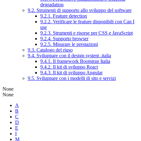
degradation
9.2. Strumenti di supporto allo sviluppo del software
9.2.1. Feature detection
9.2.2. Verificare le feature disponibili con Can I
use
9.2.3. Strumenti e risorse per CSS e JavaScript
9.2.4. Supporto browser
9.2.5. Misurare le prestazioni
9.3. Catalogo del riuso
9.4. Sviluppare con il design system .italia
9.4.1. Il framework Bootstrap Italia
9.4.2. Il kit di sviluppo React
9.4.3. Il kit di sviluppo Angular
9.5. Sviluppare con i modelli di sito e servizi
None
None
A
B
C
D
E
I
M