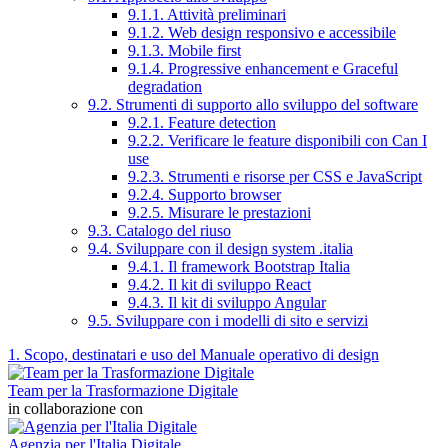
9.1.1. Attività preliminari
9.1.2. Web design responsivo e accessibile
9.1.3. Mobile first
9.1.4. Progressive enhancement e Graceful
degradation
9.2. Strumenti di supporto allo sviluppo del software
9.2.1. Feature detection
9.2.2. Verificare le feature disponibili con Can I
use
9.2.3. Strumenti e risorse per CSS e JavaScript
9.2.4. Supporto browser
9.2.5. Misurare le prestazioni
9.3. Catalogo del riuso
9.4. Sviluppare con il design system .italia
9.4.1. Il framework Bootstrap Italia
9.4.2. Il kit di sviluppo React
9.4.3. Il kit di sviluppo Angular
9.5. Sviluppare con i modelli di sito e servizi
1. Scopo, destinatari e uso del Manuale operativo di design
Team per la Trasformazione Digitale
in collaborazione con
Agenzia per l'Italia Digitale