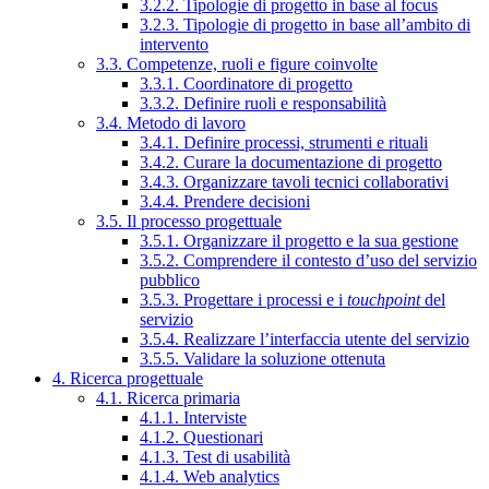
3.2.2. Tipologie di progetto in base al focus
3.2.3. Tipologie di progetto in base all’ambito di
intervento
3.3. Competenze, ruoli e figure coinvolte
3.3.1. Coordinatore di progetto
3.3.2. Definire ruoli e responsabilità
3.4. Metodo di lavoro
3.4.1. Definire processi, strumenti e rituali
3.4.2. Curare la documentazione di progetto
3.4.3. Organizzare tavoli tecnici collaborativi
3.4.4. Prendere decisioni
3.5. Il processo progettuale
3.5.1. Organizzare il progetto e la sua gestione
3.5.2. Comprendere il contesto d’uso del servizio
pubblico
3.5.3. Progettare i processi e i
touchpoint
del
servizio
3.5.4. Realizzare l’interfaccia utente del servizio
3.5.5. Validare la soluzione ottenuta
4. Ricerca progettuale
4.1. Ricerca primaria
4.1.1. Interviste
4.1.2. Questionari
4.1.3. Test di usabilità
4.1.4. Web analytics