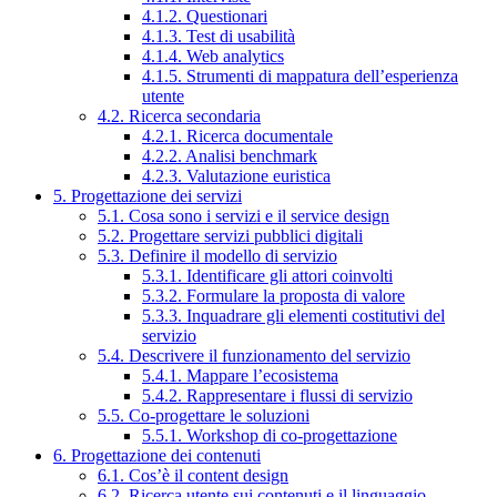
4.1.2. Questionari
4.1.3. Test di usabilità
4.1.4. Web analytics
4.1.5. Strumenti di mappatura dell’esperienza
utente
4.2. Ricerca secondaria
4.2.1. Ricerca documentale
4.2.2. Analisi benchmark
4.2.3. Valutazione euristica
5. Progettazione dei servizi
5.1. Cosa sono i servizi e il service design
5.2. Progettare servizi pubblici digitali
5.3. Definire il modello di servizio
5.3.1. Identificare gli attori coinvolti
5.3.2. Formulare la proposta di valore
5.3.3. Inquadrare gli elementi costitutivi del
servizio
5.4. Descrivere il funzionamento del servizio
5.4.1. Mappare l’ecosistema
5.4.2. Rappresentare i flussi di servizio
5.5. Co-progettare le soluzioni
5.5.1. Workshop di co-progettazione
6. Progettazione dei contenuti
6.1. Cos’è il content design
6.2. Ricerca utente sui contenuti e il linguaggio