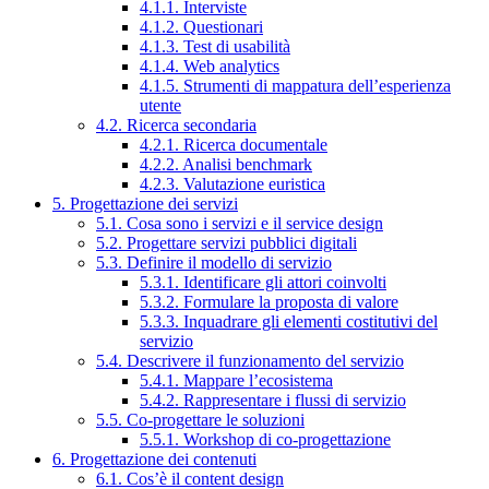
4.1.1. Interviste
4.1.2. Questionari
4.1.3. Test di usabilità
4.1.4. Web analytics
4.1.5. Strumenti di mappatura dell’esperienza
utente
4.2. Ricerca secondaria
4.2.1. Ricerca documentale
4.2.2. Analisi benchmark
4.2.3. Valutazione euristica
5. Progettazione dei servizi
5.1. Cosa sono i servizi e il service design
5.2. Progettare servizi pubblici digitali
5.3. Definire il modello di servizio
5.3.1. Identificare gli attori coinvolti
5.3.2. Formulare la proposta di valore
5.3.3. Inquadrare gli elementi costitutivi del
servizio
5.4. Descrivere il funzionamento del servizio
5.4.1. Mappare l’ecosistema
5.4.2. Rappresentare i flussi di servizio
5.5. Co-progettare le soluzioni
5.5.1. Workshop di co-progettazione
6. Progettazione dei contenuti
6.1. Cos’è il content design