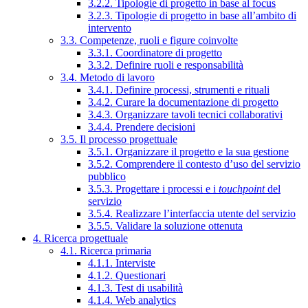
3.2.2. Tipologie di progetto in base al focus
3.2.3. Tipologie di progetto in base all’ambito di
intervento
3.3. Competenze, ruoli e figure coinvolte
3.3.1. Coordinatore di progetto
3.3.2. Definire ruoli e responsabilità
3.4. Metodo di lavoro
3.4.1. Definire processi, strumenti e rituali
3.4.2. Curare la documentazione di progetto
3.4.3. Organizzare tavoli tecnici collaborativi
3.4.4. Prendere decisioni
3.5. Il processo progettuale
3.5.1. Organizzare il progetto e la sua gestione
3.5.2. Comprendere il contesto d’uso del servizio
pubblico
3.5.3. Progettare i processi e i
touchpoint
del
servizio
3.5.4. Realizzare l’interfaccia utente del servizio
3.5.5. Validare la soluzione ottenuta
4. Ricerca progettuale
4.1. Ricerca primaria
4.1.1. Interviste
4.1.2. Questionari
4.1.3. Test di usabilità
4.1.4. Web analytics