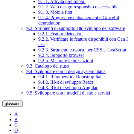
9.1.1. Attività preliminari
9.1.2. Web design responsivo e accessibile
9.1.3. Mobile first
9.1.4. Progressive enhancement e Graceful
degradation
9.2. Strumenti di supporto allo sviluppo del software
9.2.1. Feature detection
9.2.2. Verificare le feature disponibili con Can I
use
9.2.3. Strumenti e risorse per CSS e JavaScript
9.2.4. Supporto browser
9.2.5. Misurare le prestazioni
9.3. Catalogo del riuso
9.4. Sviluppare con il design system .italia
9.4.1. Il framework Bootstrap Italia
9.4.2. Il kit di sviluppo React
9.4.3. Il kit di sviluppo Angular
9.5. Sviluppare con i modelli di sito e servizi
glossario
A
B
C
D