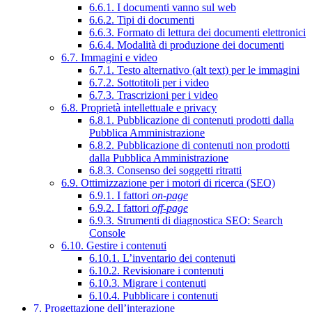
6.6.1. I documenti vanno sul web
6.6.2. Tipi di documenti
6.6.3. Formato di lettura dei documenti elettronici
6.6.4. Modalità di produzione dei documenti
6.7. Immagini e video
6.7.1. Testo alternativo (alt text) per le immagini
6.7.2. Sottotitoli per i video
6.7.3. Trascrizioni per i video
6.8. Proprietà intellettuale e privacy
6.8.1. Pubblicazione di contenuti prodotti dalla
Pubblica Amministrazione
6.8.2. Pubblicazione di contenuti non prodotti
dalla Pubblica Amministrazione
6.8.3. Consenso dei soggetti ritratti
6.9. Ottimizzazione per i motori di ricerca (SEO)
6.9.1. I fattori
on-page
6.9.2. I fattori
off-page
6.9.3. Strumenti di diagnostica SEO: Search
Console
6.10. Gestire i contenuti
6.10.1. L’inventario dei contenuti
6.10.2. Revisionare i contenuti
6.10.3. Migrare i contenuti
6.10.4. Pubblicare i contenuti
7. Progettazione dell’interazione