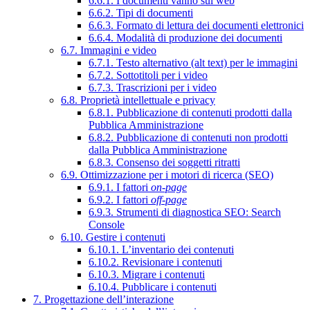
6.6.1. I documenti vanno sul web
6.6.2. Tipi di documenti
6.6.3. Formato di lettura dei documenti elettronici
6.6.4. Modalità di produzione dei documenti
6.7. Immagini e video
6.7.1. Testo alternativo (alt text) per le immagini
6.7.2. Sottotitoli per i video
6.7.3. Trascrizioni per i video
6.8. Proprietà intellettuale e privacy
6.8.1. Pubblicazione di contenuti prodotti dalla
Pubblica Amministrazione
6.8.2. Pubblicazione di contenuti non prodotti
dalla Pubblica Amministrazione
6.8.3. Consenso dei soggetti ritratti
6.9. Ottimizzazione per i motori di ricerca (SEO)
6.9.1. I fattori
on-page
6.9.2. I fattori
off-page
6.9.3. Strumenti di diagnostica SEO: Search
Console
6.10. Gestire i contenuti
6.10.1. L’inventario dei contenuti
6.10.2. Revisionare i contenuti
6.10.3. Migrare i contenuti
6.10.4. Pubblicare i contenuti
7. Progettazione dell’interazione