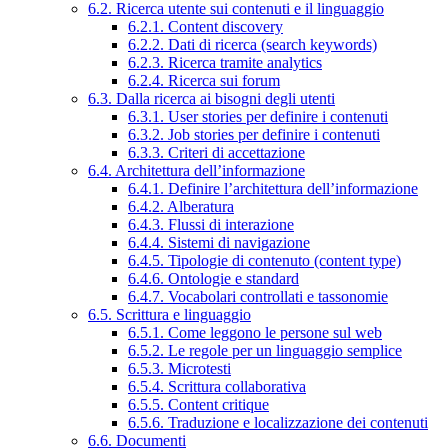
6.2. Ricerca utente sui contenuti e il linguaggio
6.2.1. Content discovery
6.2.2. Dati di ricerca (search keywords)
6.2.3. Ricerca tramite analytics
6.2.4. Ricerca sui forum
6.3. Dalla ricerca ai bisogni degli utenti
6.3.1. User stories per definire i contenuti
6.3.2. Job stories per definire i contenuti
6.3.3. Criteri di accettazione
6.4. Architettura dell’informazione
6.4.1. Definire l’architettura dell’informazione
6.4.2. Alberatura
6.4.3. Flussi di interazione
6.4.4. Sistemi di navigazione
6.4.5. Tipologie di contenuto (content type)
6.4.6. Ontologie e standard
6.4.7. Vocabolari controllati e tassonomie
6.5. Scrittura e linguaggio
6.5.1. Come leggono le persone sul web
6.5.2. Le regole per un linguaggio semplice
6.5.3. Microtesti
6.5.4. Scrittura collaborativa
6.5.5. Content critique
6.5.6. Traduzione e localizzazione dei contenuti
6.6. Documenti