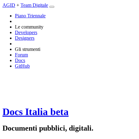
AGID
+
Team Digitale
Piano Triennale
Le community
Developers
Designers
Gli strumenti
Forum
Docs
GitHub
Docs Italia
beta
Documenti pubblici, digitali.