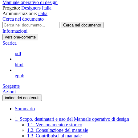
Manuale operativo di design
Progetto:
Designers Italia
Amministrazione:
italia
Cerca nel documento
Cerca nel documento
Informazioni
versione-corrente
Scarica
pdf
html
epub
Sorgente
Azioni
indice dei contenuti
Sommario
1. Scopo, destinatari e uso del Manuale operativo di design
1.1. Versionamento e storico
1.2. Consultazione del manuale
1.3. Contribuisci al manuale