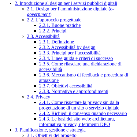
2. Introduzione al design per i servizi pubblici digitali
2.1. Design per l’amministrazione digitale (
e-
government
)
2.2. L’approccio progettuale
2.2.1. Buone pratiche
2.2.2. Principi
2.3. Accessibilità
2.3.1. Definizione
2.3.2. Accessibilità by design
2.3.3. Principi per l’accessibilità
2.3.4. Linee guida e criteri di successo
2.3.5. Come rilasciare una dichiarazione di
accessibilità
2.3.6. Meccanismo di feedback e procedura di
attuazione
2.3.7. Obiettivi accessibilità
2.3.8. Normativa e approfondimenti
2.4. Privacy
2.4.1. Come rispettare la privacy sin dalla
progettazione di un sito o servizio digitale
2.4.2. Richiedi il consenso quando necessario
2.4.3. Le basi del sito web: architettura,
informativa privacy, riferimenti DPO
3. Pianificazione, gestione e strategia
3.1. Obiettivi del progetto