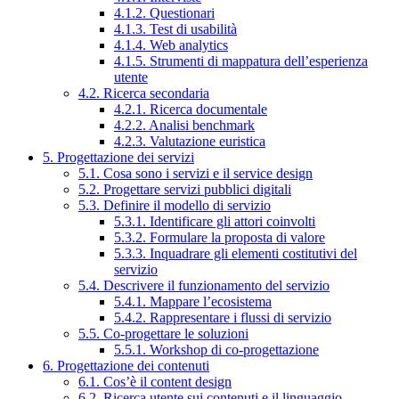
4.1.2. Questionari
4.1.3. Test di usabilità
4.1.4. Web analytics
4.1.5. Strumenti di mappatura dell’esperienza
utente
4.2. Ricerca secondaria
4.2.1. Ricerca documentale
4.2.2. Analisi benchmark
4.2.3. Valutazione euristica
5. Progettazione dei servizi
5.1. Cosa sono i servizi e il service design
5.2. Progettare servizi pubblici digitali
5.3. Definire il modello di servizio
5.3.1. Identificare gli attori coinvolti
5.3.2. Formulare la proposta di valore
5.3.3. Inquadrare gli elementi costitutivi del
servizio
5.4. Descrivere il funzionamento del servizio
5.4.1. Mappare l’ecosistema
5.4.2. Rappresentare i flussi di servizio
5.5. Co-progettare le soluzioni
5.5.1. Workshop di co-progettazione
6. Progettazione dei contenuti
6.1. Cos’è il content design
6.2. Ricerca utente sui contenuti e il linguaggio