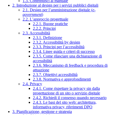
1.3. Contribuisci al manuale
2. Introduzione al design per i servizi pubblici digitali
2.1. Design per l’amministrazione digitale (
e-
government
)
2.2. L’approccio progettuale
2.2.1. Buone pratiche
2.2.2. Principi
2.3. Accessibilità
2.3.1. Definizione
2.3.2. Accessibilità by design
2.3.3. Principi per l’accessibilità
2.3.4. Linee guida e criteri di successo
2.3.5. Come rilasciare una dichiarazione di
accessibilità
2.3.6. Meccanismo di feedback e procedura di
attuazione
2.3.7. Obiettivi accessibilità
2.3.8. Normativa e approfondimenti
2.4. Privacy
2.4.1. Come rispettare la privacy sin dalla
progettazione di un sito o servizio digitale
2.4.2. Richiedi il consenso quando necessario
2.4.3. Le basi del sito web: architettura,
informativa privacy, riferimenti DPO
3. Pianificazione, gestione e strategia