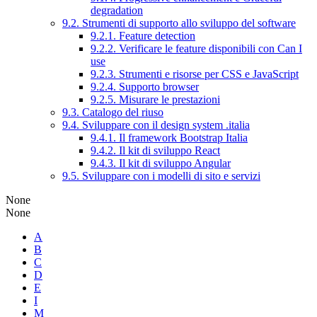
degradation
9.2. Strumenti di supporto allo sviluppo del software
9.2.1. Feature detection
9.2.2. Verificare le feature disponibili con Can I
use
9.2.3. Strumenti e risorse per CSS e JavaScript
9.2.4. Supporto browser
9.2.5. Misurare le prestazioni
9.3. Catalogo del riuso
9.4. Sviluppare con il design system .italia
9.4.1. Il framework Bootstrap Italia
9.4.2. Il kit di sviluppo React
9.4.3. Il kit di sviluppo Angular
9.5. Sviluppare con i modelli di sito e servizi
None
None
A
B
C
D
E
I
M