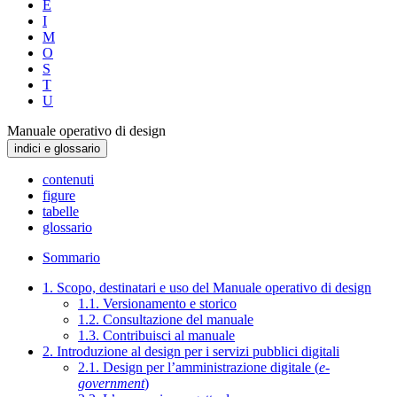
E
I
M
O
S
T
U
Manuale operativo di design
indici e glossario
contenuti
figure
tabelle
glossario
Sommario
1. Scopo, destinatari e uso del Manuale operativo di design
1.1. Versionamento e storico
1.2. Consultazione del manuale
1.3. Contribuisci al manuale
2. Introduzione al design per i servizi pubblici digitali
2.1. Design per l’amministrazione digitale (
e-
government
)