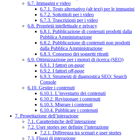
6.7. Immagini e video
6.7.1. Testo alternativo (alt text) per le immagini
6.7.2. Sottotitoli per i video
6.7.3. Trascrizioni per i video
6.8. Proprietà intellettuale e privacy
6.8.1. Pubblicazione di contenuti prodotti dalla
Pubblica Amministrazione
6.8.2. Pubblicazione di contenuti non prodotti
dalla Pubblica Amministrazione
6.8.3. Consenso dei soggetti ritratti
6.9. Ottimizzazione per i motori di ricerca (SEO)
6.9.1. I fattori
on-page
6.9.2. I fattori
off-page
6.9.3. Strumenti di diagnostica SEO: Search
Console
6.10. Gestire i contenuti
6.10.1. L’inventario dei contenuti
6.10.2. Revisionare i contenuti
6.10.3. Migrare i contenuti
6.10.4. Pubblicare i contenuti
7. Progettazione dell’interazione
7.1. Caratteristiche dell’interazione
7.2. User stories per definire l’interazione
7.2.1. Differenza tra scenari e user stories
7.3. Flussi di interazione