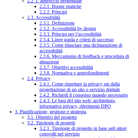
2.2. L’approccio progettuale
2.2.1. Buone pratiche
2.2.2. Principi
2.3. Accessibilità
2.3.1. Definizione
2.3.2. Accessibilità by design
2.3.3. Principi per l’accessibilità
2.3.4. Linee guida e criteri di successo
2.3.5. Come rilasciare una dichiarazione di
accessibilità
2.3.6. Meccanismo di feedback e procedura di
attuazione
2.3.7. Obiettivi accessibilità
2.3.8. Normativa e approfondimenti
2.4. Privacy
2.4.1. Come rispettare la privacy sin dalla
progettazione di un sito o servizio digitale
2.4.2. Richiedi il consenso quando necessario
2.4.3. Le basi del sito web: architettura,
informativa privacy, riferimenti DPO
3. Pianificazione, gestione e strategia
3.1. Obiettivi del progetto
3.2. Tipologie di progetti
3.2.1. Tipologie di progetto in base agli attori
coinvolti nel servizio