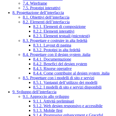
7.4. Wireframe
7.5. Prototipi interattivi
8. Progettazione dell’interfaccia
8.1. Obiettivi dell’interfaccia
8.2. Elementi dell’interfaccia
8.2.1. Elementi di composizione
8.2.2. Elementi interattivi
8.2.3. Elementi testuali (microtesti)
8.3. Progettare e costruire in alta fedeltà
8.3.1. Layout di pagina
8.3.2. Prototipi in alta fedeltà
8.4. Progettare con il design system .italia
8.4.1. Documentazione
8.4.2. Benefici del design system
8.4.3. Risorse operative
8.4.4. Come contribuire al design system .italia
8.5. Progettare con i modelli di sito e servizi
8.5.1. Vantaggi dell’utilizzo dei modelli
8.5.2. I modelli di sito e servizi disponibili
9. Sviluppo dell’interfaccia
9.1. Approccio allo sviluppo
9.1.1. Attività preliminari
9.1.2. Web design responsivo e accessibile
9.1.3. Mobile first
9.1.4. Progressive enhancement e Graceful