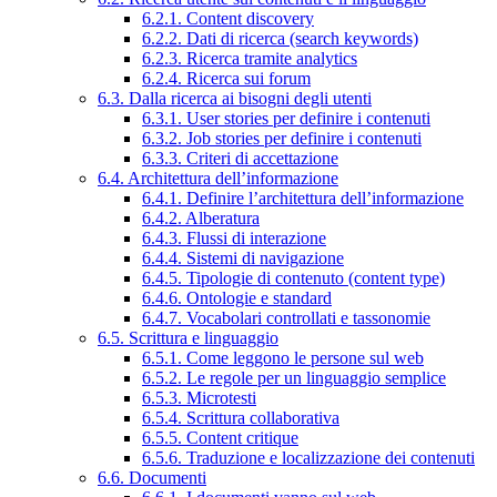
6.2.1. Content discovery
6.2.2. Dati di ricerca (search keywords)
6.2.3. Ricerca tramite analytics
6.2.4. Ricerca sui forum
6.3. Dalla ricerca ai bisogni degli utenti
6.3.1. User stories per definire i contenuti
6.3.2. Job stories per definire i contenuti
6.3.3. Criteri di accettazione
6.4. Architettura dell’informazione
6.4.1. Definire l’architettura dell’informazione
6.4.2. Alberatura
6.4.3. Flussi di interazione
6.4.4. Sistemi di navigazione
6.4.5. Tipologie di contenuto (content type)
6.4.6. Ontologie e standard
6.4.7. Vocabolari controllati e tassonomie
6.5. Scrittura e linguaggio
6.5.1. Come leggono le persone sul web
6.5.2. Le regole per un linguaggio semplice
6.5.3. Microtesti
6.5.4. Scrittura collaborativa
6.5.5. Content critique
6.5.6. Traduzione e localizzazione dei contenuti
6.6. Documenti