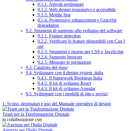
9.1.1. Attività preliminari
9.1.2. Web design responsivo e accessibile
9.1.3. Mobile first
9.1.4. Progressive enhancement e Graceful
degradation
9.2. Strumenti di supporto allo sviluppo del software
9.2.1. Feature detection
9.2.2. Verificare le feature disponibili con Can I
use
9.2.3. Strumenti e risorse per CSS e JavaScript
9.2.4. Supporto browser
9.2.5. Misurare le prestazioni
9.3. Catalogo del riuso
9.4. Sviluppare con il design system .italia
9.4.1. Il framework Bootstrap Italia
9.4.2. Il kit di sviluppo React
9.4.3. Il kit di sviluppo Angular
9.5. Sviluppare con i modelli di sito e servizi
1. Scopo, destinatari e uso del Manuale operativo di design
Team per la Trasformazione Digitale
in collaborazione con
Agenzia per l'Italia Digitale