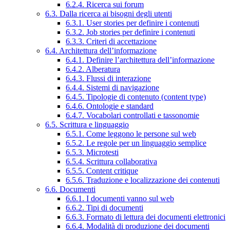
6.2.4. Ricerca sui forum
6.3. Dalla ricerca ai bisogni degli utenti
6.3.1. User stories per definire i contenuti
6.3.2. Job stories per definire i contenuti
6.3.3. Criteri di accettazione
6.4. Architettura dell’informazione
6.4.1. Definire l’architettura dell’informazione
6.4.2. Alberatura
6.4.3. Flussi di interazione
6.4.4. Sistemi di navigazione
6.4.5. Tipologie di contenuto (content type)
6.4.6. Ontologie e standard
6.4.7. Vocabolari controllati e tassonomie
6.5. Scrittura e linguaggio
6.5.1. Come leggono le persone sul web
6.5.2. Le regole per un linguaggio semplice
6.5.3. Microtesti
6.5.4. Scrittura collaborativa
6.5.5. Content critique
6.5.6. Traduzione e localizzazione dei contenuti
6.6. Documenti
6.6.1. I documenti vanno sul web
6.6.2. Tipi di documenti
6.6.3. Formato di lettura dei documenti elettronici
6.6.4. Modalità di produzione dei documenti