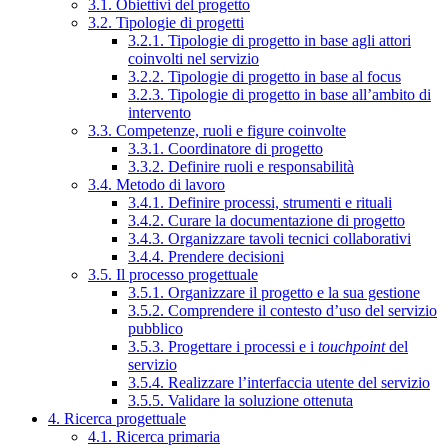
3.1. Obiettivi del progetto
3.2. Tipologie di progetti
3.2.1. Tipologie di progetto in base agli attori
coinvolti nel servizio
3.2.2. Tipologie di progetto in base al focus
3.2.3. Tipologie di progetto in base all’ambito di
intervento
3.3. Competenze, ruoli e figure coinvolte
3.3.1. Coordinatore di progetto
3.3.2. Definire ruoli e responsabilità
3.4. Metodo di lavoro
3.4.1. Definire processi, strumenti e rituali
3.4.2. Curare la documentazione di progetto
3.4.3. Organizzare tavoli tecnici collaborativi
3.4.4. Prendere decisioni
3.5. Il processo progettuale
3.5.1. Organizzare il progetto e la sua gestione
3.5.2. Comprendere il contesto d’uso del servizio
pubblico
3.5.3. Progettare i processi e i
touchpoint
del
servizio
3.5.4. Realizzare l’interfaccia utente del servizio
3.5.5. Validare la soluzione ottenuta
4. Ricerca progettuale
4.1. Ricerca primaria