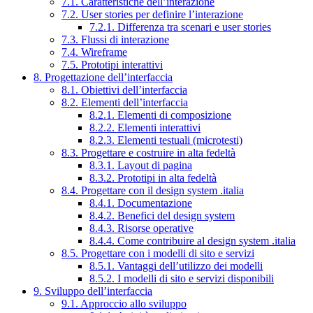
7.1. Caratteristiche dell’interazione
7.2. User stories per definire l’interazione
7.2.1. Differenza tra scenari e user stories
7.3. Flussi di interazione
7.4. Wireframe
7.5. Prototipi interattivi
8. Progettazione dell’interfaccia
8.1. Obiettivi dell’interfaccia
8.2. Elementi dell’interfaccia
8.2.1. Elementi di composizione
8.2.2. Elementi interattivi
8.2.3. Elementi testuali (microtesti)
8.3. Progettare e costruire in alta fedeltà
8.3.1. Layout di pagina
8.3.2. Prototipi in alta fedeltà
8.4. Progettare con il design system .italia
8.4.1. Documentazione
8.4.2. Benefici del design system
8.4.3. Risorse operative
8.4.4. Come contribuire al design system .italia
8.5. Progettare con i modelli di sito e servizi
8.5.1. Vantaggi dell’utilizzo dei modelli
8.5.2. I modelli di sito e servizi disponibili
9. Sviluppo dell’interfaccia
9.1. Approccio allo sviluppo