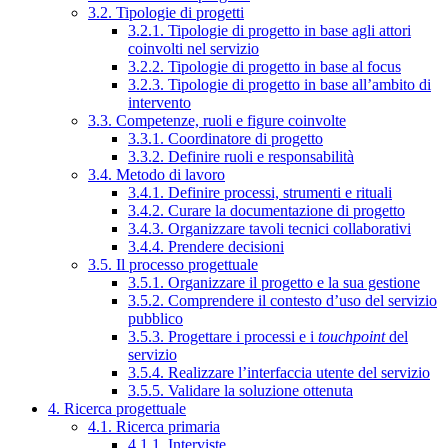
3.2. Tipologie di progetti
3.2.1. Tipologie di progetto in base agli attori
coinvolti nel servizio
3.2.2. Tipologie di progetto in base al focus
3.2.3. Tipologie di progetto in base all’ambito di
intervento
3.3. Competenze, ruoli e figure coinvolte
3.3.1. Coordinatore di progetto
3.3.2. Definire ruoli e responsabilità
3.4. Metodo di lavoro
3.4.1. Definire processi, strumenti e rituali
3.4.2. Curare la documentazione di progetto
3.4.3. Organizzare tavoli tecnici collaborativi
3.4.4. Prendere decisioni
3.5. Il processo progettuale
3.5.1. Organizzare il progetto e la sua gestione
3.5.2. Comprendere il contesto d’uso del servizio
pubblico
3.5.3. Progettare i processi e i
touchpoint
del
servizio
3.5.4. Realizzare l’interfaccia utente del servizio
3.5.5. Validare la soluzione ottenuta
4. Ricerca progettuale
4.1. Ricerca primaria
4.1.1. Interviste