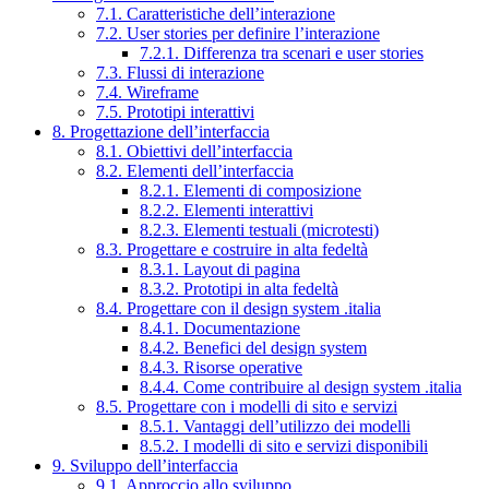
7.1. Caratteristiche dell’interazione
7.2. User stories per definire l’interazione
7.2.1. Differenza tra scenari e user stories
7.3. Flussi di interazione
7.4. Wireframe
7.5. Prototipi interattivi
8. Progettazione dell’interfaccia
8.1. Obiettivi dell’interfaccia
8.2. Elementi dell’interfaccia
8.2.1. Elementi di composizione
8.2.2. Elementi interattivi
8.2.3. Elementi testuali (microtesti)
8.3. Progettare e costruire in alta fedeltà
8.3.1. Layout di pagina
8.3.2. Prototipi in alta fedeltà
8.4. Progettare con il design system .italia
8.4.1. Documentazione
8.4.2. Benefici del design system
8.4.3. Risorse operative
8.4.4. Come contribuire al design system .italia
8.5. Progettare con i modelli di sito e servizi
8.5.1. Vantaggi dell’utilizzo dei modelli
8.5.2. I modelli di sito e servizi disponibili
9. Sviluppo dell’interfaccia
9.1. Approccio allo sviluppo