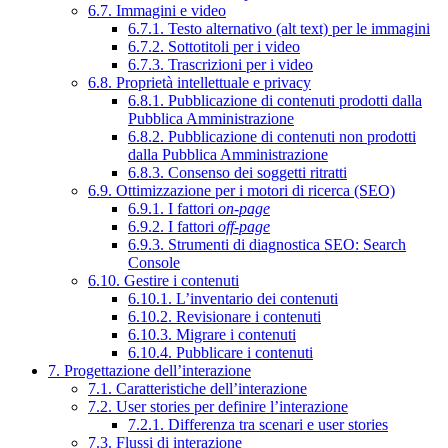
6.7. Immagini e video
6.7.1. Testo alternativo (alt text) per le immagini
6.7.2. Sottotitoli per i video
6.7.3. Trascrizioni per i video
6.8. Proprietà intellettuale e privacy
6.8.1. Pubblicazione di contenuti prodotti dalla
Pubblica Amministrazione
6.8.2. Pubblicazione di contenuti non prodotti
dalla Pubblica Amministrazione
6.8.3. Consenso dei soggetti ritratti
6.9. Ottimizzazione per i motori di ricerca (SEO)
6.9.1. I fattori
on-page
6.9.2. I fattori
off-page
6.9.3. Strumenti di diagnostica SEO: Search
Console
6.10. Gestire i contenuti
6.10.1. L’inventario dei contenuti
6.10.2. Revisionare i contenuti
6.10.3. Migrare i contenuti
6.10.4. Pubblicare i contenuti
7. Progettazione dell’interazione
7.1. Caratteristiche dell’interazione
7.2. User stories per definire l’interazione
7.2.1. Differenza tra scenari e user stories
7.3. Flussi di interazione