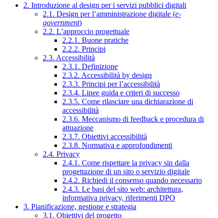
2. Introduzione al design per i servizi pubblici digitali
2.1. Design per l’amministrazione digitale (
e-
government
)
2.2. L’approccio progettuale
2.2.1. Buone pratiche
2.2.2. Principi
2.3. Accessibilità
2.3.1. Definizione
2.3.2. Accessibilità by design
2.3.3. Principi per l’accessibilità
2.3.4. Linee guida e criteri di successo
2.3.5. Come rilasciare una dichiarazione di
accessibilità
2.3.6. Meccanismo di feedback e procedura di
attuazione
2.3.7. Obiettivi accessibilità
2.3.8. Normativa e approfondimenti
2.4. Privacy
2.4.1. Come rispettare la privacy sin dalla
progettazione di un sito o servizio digitale
2.4.2. Richiedi il consenso quando necessario
2.4.3. Le basi del sito web: architettura,
informativa privacy, riferimenti DPO
3. Pianificazione, gestione e strategia
3.1. Obiettivi del progetto