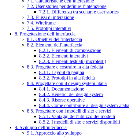
7.1. Caratteristiche dell’interazione
7.2. User stories per definire l’interazione
7.2.1. Differenza tra scenari e user stories
7.3. Flussi di interazione
7.4. Wireframe
7.5. Prototipi interattivi
8. Progettazione dell’interfaccia
8.1. Obiettivi dell’interfaccia
8.2. Elementi dell’interfaccia
8.2.1. Elementi di composizione
8.2.2. Elementi interattivi
8.2.3. Elementi testuali (microtesti)
8.3. Progettare e costruire in alta fedeltà
8.3.1. Layout di pagina
8.3.2. Prototipi in alta fedeltà
8.4. Progettare con il design system .italia
8.4.1. Documentazione
8.4.2. Benefici del design system
8.4.3. Risorse operative
8.4.4. Come contribuire al design system .italia
8.5. Progettare con i modelli di sito e servizi
8.5.1. Vantaggi dell’utilizzo dei modelli
8.5.2. I modelli di sito e servizi disponibili
9. Sviluppo dell’interfaccia
9.1. Approccio allo sviluppo