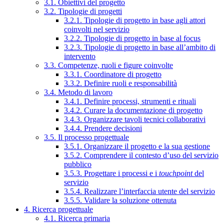
3.1. Obiettivi del progetto
3.2. Tipologie di progetti
3.2.1. Tipologie di progetto in base agli attori
coinvolti nel servizio
3.2.2. Tipologie di progetto in base al focus
3.2.3. Tipologie di progetto in base all’ambito di
intervento
3.3. Competenze, ruoli e figure coinvolte
3.3.1. Coordinatore di progetto
3.3.2. Definire ruoli e responsabilità
3.4. Metodo di lavoro
3.4.1. Definire processi, strumenti e rituali
3.4.2. Curare la documentazione di progetto
3.4.3. Organizzare tavoli tecnici collaborativi
3.4.4. Prendere decisioni
3.5. Il processo progettuale
3.5.1. Organizzare il progetto e la sua gestione
3.5.2. Comprendere il contesto d’uso del servizio
pubblico
3.5.3. Progettare i processi e i
touchpoint
del
servizio
3.5.4. Realizzare l’interfaccia utente del servizio
3.5.5. Validare la soluzione ottenuta
4. Ricerca progettuale
4.1. Ricerca primaria