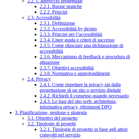
2.2. L’approccio progettuale
2.2.1. Buone pratiche
2.2.2. Principi
2.3. Accessibilità
2.3.1. Definizione
2.3.2. Accessibilità by design
2.3.3. Principi per l’accessibilità
2.3.4. Linee guida e criteri di successo
2.3.5. Come rilasciare una dichiarazione di
accessibilità
2.3.6. Meccanismo di feedback e procedura di
attuazione
2.3.7. Obiettivi accessibilità
2.3.8. Normativa e approfondimenti
2.4. Privacy
2.4.1. Come rispettare la privacy sin dalla
progettazione di un sito o servizio digitale
2.4.2. Richiedi il consenso quando necessario
2.4.3. Le basi del sito web: architettura,
informativa privacy, riferimenti DPO
3. Pianificazione, gestione e strategia
3.1. Obiettivi del progetto
3.2. Tipologie di progetti
3.2.1. Tipologie di progetto in base agli attori
coinvolti nel servizio