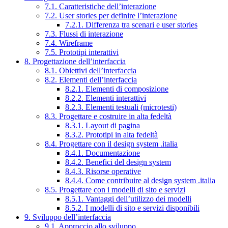
7.1. Caratteristiche dell’interazione
7.2. User stories per definire l’interazione
7.2.1. Differenza tra scenari e user stories
7.3. Flussi di interazione
7.4. Wireframe
7.5. Prototipi interattivi
8. Progettazione dell’interfaccia
8.1. Obiettivi dell’interfaccia
8.2. Elementi dell’interfaccia
8.2.1. Elementi di composizione
8.2.2. Elementi interattivi
8.2.3. Elementi testuali (microtesti)
8.3. Progettare e costruire in alta fedeltà
8.3.1. Layout di pagina
8.3.2. Prototipi in alta fedeltà
8.4. Progettare con il design system .italia
8.4.1. Documentazione
8.4.2. Benefici del design system
8.4.3. Risorse operative
8.4.4. Come contribuire al design system .italia
8.5. Progettare con i modelli di sito e servizi
8.5.1. Vantaggi dell’utilizzo dei modelli
8.5.2. I modelli di sito e servizi disponibili
9. Sviluppo dell’interfaccia
9.1. Approccio allo sviluppo