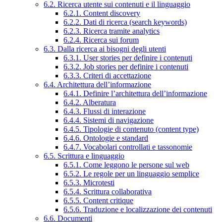
6.2. Ricerca utente sui contenuti e il linguaggio
6.2.1. Content discovery
6.2.2. Dati di ricerca (search keywords)
6.2.3. Ricerca tramite analytics
6.2.4. Ricerca sui forum
6.3. Dalla ricerca ai bisogni degli utenti
6.3.1. User stories per definire i contenuti
6.3.2. Job stories per definire i contenuti
6.3.3. Criteri di accettazione
6.4. Architettura dell’informazione
6.4.1. Definire l’architettura dell’informazione
6.4.2. Alberatura
6.4.3. Flussi di interazione
6.4.4. Sistemi di navigazione
6.4.5. Tipologie di contenuto (content type)
6.4.6. Ontologie e standard
6.4.7. Vocabolari controllati e tassonomie
6.5. Scrittura e linguaggio
6.5.1. Come leggono le persone sul web
6.5.2. Le regole per un linguaggio semplice
6.5.3. Microtesti
6.5.4. Scrittura collaborativa
6.5.5. Content critique
6.5.6. Traduzione e localizzazione dei contenuti
6.6. Documenti