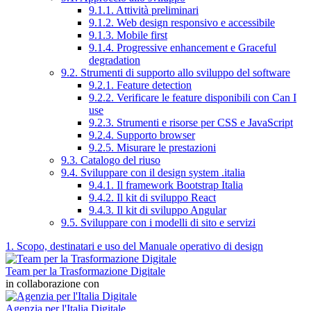
9.1.1. Attività preliminari
9.1.2. Web design responsivo e accessibile
9.1.3. Mobile first
9.1.4. Progressive enhancement e Graceful
degradation
9.2. Strumenti di supporto allo sviluppo del software
9.2.1. Feature detection
9.2.2. Verificare le feature disponibili con Can I
use
9.2.3. Strumenti e risorse per CSS e JavaScript
9.2.4. Supporto browser
9.2.5. Misurare le prestazioni
9.3. Catalogo del riuso
9.4. Sviluppare con il design system .italia
9.4.1. Il framework Bootstrap Italia
9.4.2. Il kit di sviluppo React
9.4.3. Il kit di sviluppo Angular
9.5. Sviluppare con i modelli di sito e servizi
1. Scopo, destinatari e uso del Manuale operativo di design
Team per la Trasformazione Digitale
in collaborazione con
Agenzia per l'Italia Digitale