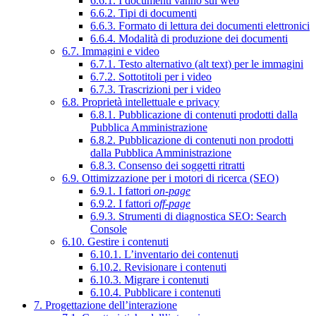
6.6.1. I documenti vanno sul web
6.6.2. Tipi di documenti
6.6.3. Formato di lettura dei documenti elettronici
6.6.4. Modalità di produzione dei documenti
6.7. Immagini e video
6.7.1. Testo alternativo (alt text) per le immagini
6.7.2. Sottotitoli per i video
6.7.3. Trascrizioni per i video
6.8. Proprietà intellettuale e privacy
6.8.1. Pubblicazione di contenuti prodotti dalla
Pubblica Amministrazione
6.8.2. Pubblicazione di contenuti non prodotti
dalla Pubblica Amministrazione
6.8.3. Consenso dei soggetti ritratti
6.9. Ottimizzazione per i motori di ricerca (SEO)
6.9.1. I fattori
on-page
6.9.2. I fattori
off-page
6.9.3. Strumenti di diagnostica SEO: Search
Console
6.10. Gestire i contenuti
6.10.1. L’inventario dei contenuti
6.10.2. Revisionare i contenuti
6.10.3. Migrare i contenuti
6.10.4. Pubblicare i contenuti
7. Progettazione dell’interazione