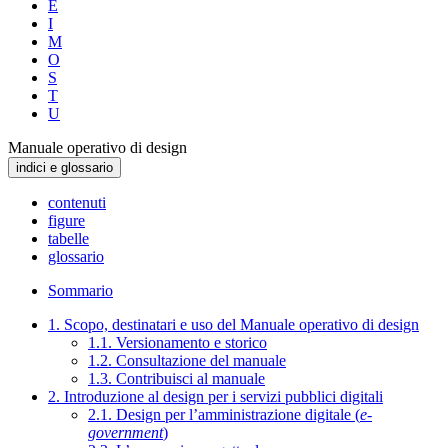
E
I
M
O
S
T
U
Manuale operativo di design
indici e glossario
contenuti
figure
tabelle
glossario
Sommario
1. Scopo, destinatari e uso del Manuale operativo di design
1.1. Versionamento e storico
1.2. Consultazione del manuale
1.3. Contribuisci al manuale
2. Introduzione al design per i servizi pubblici digitali
2.1. Design per l’amministrazione digitale (
e-
government
)