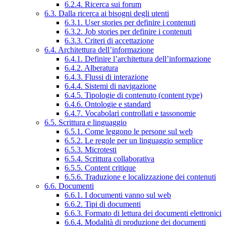
6.2.4. Ricerca sui forum
6.3. Dalla ricerca ai bisogni degli utenti
6.3.1. User stories per definire i contenuti
6.3.2. Job stories per definire i contenuti
6.3.3. Criteri di accettazione
6.4. Architettura dell’informazione
6.4.1. Definire l’architettura dell’informazione
6.4.2. Alberatura
6.4.3. Flussi di interazione
6.4.4. Sistemi di navigazione
6.4.5. Tipologie di contenuto (content type)
6.4.6. Ontologie e standard
6.4.7. Vocabolari controllati e tassonomie
6.5. Scrittura e linguaggio
6.5.1. Come leggono le persone sul web
6.5.2. Le regole per un linguaggio semplice
6.5.3. Microtesti
6.5.4. Scrittura collaborativa
6.5.5. Content critique
6.5.6. Traduzione e localizzazione dei contenuti
6.6. Documenti
6.6.1. I documenti vanno sul web
6.6.2. Tipi di documenti
6.6.3. Formato di lettura dei documenti elettronici
6.6.4. Modalità di produzione dei documenti