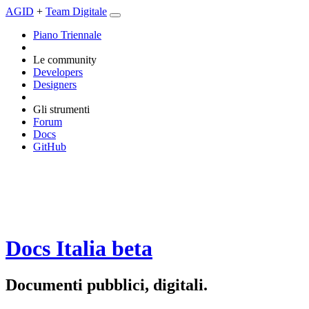
AGID
+
Team Digitale
Piano Triennale
Le community
Developers
Designers
Gli strumenti
Forum
Docs
GitHub
Docs Italia
beta
Documenti pubblici, digitali.