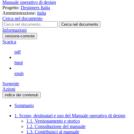
Manuale operativo di design
Progetto:
Designers Italia
Amministrazione:
italia
Cerca nel documento
Cerca nel documento
Informazioni
versione-corrente
Scarica
pdf
html
epub
Sorgente
Azioni
indice dei contenuti
Sommario
1. Scopo, destinatari e uso del Manuale operativo di design
1.1. Versionamento e storico
1.2. Consultazione del manuale
1.3. Contribuisci al manuale