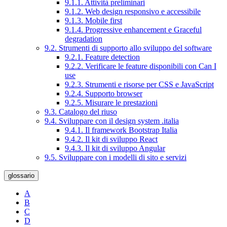
9.1.1. Attività preliminari
9.1.2. Web design responsivo e accessibile
9.1.3. Mobile first
9.1.4. Progressive enhancement e Graceful
degradation
9.2. Strumenti di supporto allo sviluppo del software
9.2.1. Feature detection
9.2.2. Verificare le feature disponibili con Can I
use
9.2.3. Strumenti e risorse per CSS e JavaScript
9.2.4. Supporto browser
9.2.5. Misurare le prestazioni
9.3. Catalogo del riuso
9.4. Sviluppare con il design system .italia
9.4.1. Il framework Bootstrap Italia
9.4.2. Il kit di sviluppo React
9.4.3. Il kit di sviluppo Angular
9.5. Sviluppare con i modelli di sito e servizi
glossario
A
B
C
D