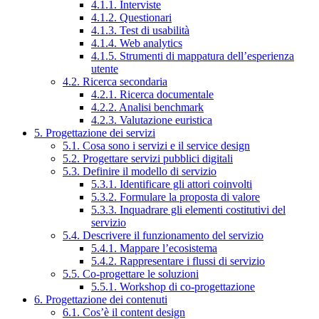
4.1.1. Interviste
4.1.2. Questionari
4.1.3. Test di usabilità
4.1.4. Web analytics
4.1.5. Strumenti di mappatura dell’esperienza
utente
4.2. Ricerca secondaria
4.2.1. Ricerca documentale
4.2.2. Analisi benchmark
4.2.3. Valutazione euristica
5. Progettazione dei servizi
5.1. Cosa sono i servizi e il service design
5.2. Progettare servizi pubblici digitali
5.3. Definire il modello di servizio
5.3.1. Identificare gli attori coinvolti
5.3.2. Formulare la proposta di valore
5.3.3. Inquadrare gli elementi costitutivi del
servizio
5.4. Descrivere il funzionamento del servizio
5.4.1. Mappare l’ecosistema
5.4.2. Rappresentare i flussi di servizio
5.5. Co-progettare le soluzioni
5.5.1. Workshop di co-progettazione
6. Progettazione dei contenuti
6.1. Cos’è il content design