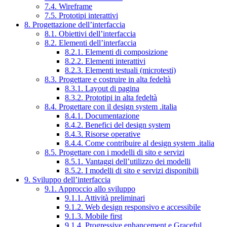
7.4. Wireframe
7.5. Prototipi interattivi
8. Progettazione dell’interfaccia
8.1. Obiettivi dell’interfaccia
8.2. Elementi dell’interfaccia
8.2.1. Elementi di composizione
8.2.2. Elementi interattivi
8.2.3. Elementi testuali (microtesti)
8.3. Progettare e costruire in alta fedeltà
8.3.1. Layout di pagina
8.3.2. Prototipi in alta fedeltà
8.4. Progettare con il design system .italia
8.4.1. Documentazione
8.4.2. Benefici del design system
8.4.3. Risorse operative
8.4.4. Come contribuire al design system .italia
8.5. Progettare con i modelli di sito e servizi
8.5.1. Vantaggi dell’utilizzo dei modelli
8.5.2. I modelli di sito e servizi disponibili
9. Sviluppo dell’interfaccia
9.1. Approccio allo sviluppo
9.1.1. Attività preliminari
9.1.2. Web design responsivo e accessibile
9.1.3. Mobile first
9.1.4. Progressive enhancement e Graceful