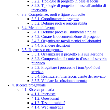
3.2.2. Tipologie di progetto in base al focus
3.2.3. Tipologie di progetto in base all’ambito di
intervento
3.3. Competenze, ruoli e figure coinvolte
3.3.1. Coordinatore di progetto
3.3.2. Definire ruoli e responsabilità
3.4. Metodo di lavoro
3.4.1. Definire processi, strumenti e rituali
3.4.2. Curare la documentazione di progetto
3.4.3. Organizzare tavoli tecnici collaborativi
3.4.4. Prendere decisioni
3.5. Il processo progettuale
3.5.1. Organizzare il progetto e la sua gestione
3.5.2. Comprendere il contesto d’uso del servizio
pubblico
3.5.3. Progettare i processi e i
touchpoint
del
servizio
3.5.4. Realizzare l’interfaccia utente del servizio
3.5.5. Validare la soluzione ottenuta
4. Ricerca progettuale
4.1. Ricerca primaria
4.1.1. Interviste
4.1.2. Questionari
4.1.3. Test di usabilità
4.1.4. Web analytics