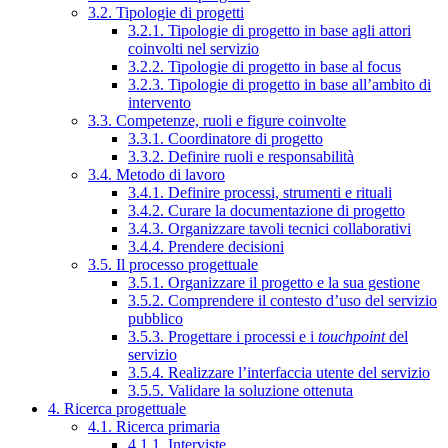
3.2. Tipologie di progetti
3.2.1. Tipologie di progetto in base agli attori
coinvolti nel servizio
3.2.2. Tipologie di progetto in base al focus
3.2.3. Tipologie di progetto in base all’ambito di
intervento
3.3. Competenze, ruoli e figure coinvolte
3.3.1. Coordinatore di progetto
3.3.2. Definire ruoli e responsabilità
3.4. Metodo di lavoro
3.4.1. Definire processi, strumenti e rituali
3.4.2. Curare la documentazione di progetto
3.4.3. Organizzare tavoli tecnici collaborativi
3.4.4. Prendere decisioni
3.5. Il processo progettuale
3.5.1. Organizzare il progetto e la sua gestione
3.5.2. Comprendere il contesto d’uso del servizio
pubblico
3.5.3. Progettare i processi e i
touchpoint
del
servizio
3.5.4. Realizzare l’interfaccia utente del servizio
3.5.5. Validare la soluzione ottenuta
4. Ricerca progettuale
4.1. Ricerca primaria
4.1.1. Interviste