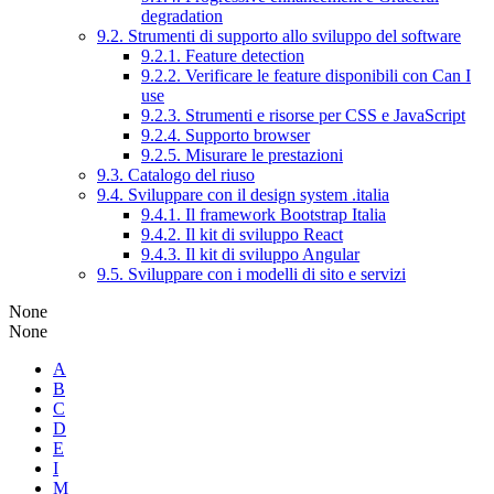
degradation
9.2. Strumenti di supporto allo sviluppo del software
9.2.1. Feature detection
9.2.2. Verificare le feature disponibili con Can I
use
9.2.3. Strumenti e risorse per CSS e JavaScript
9.2.4. Supporto browser
9.2.5. Misurare le prestazioni
9.3. Catalogo del riuso
9.4. Sviluppare con il design system .italia
9.4.1. Il framework Bootstrap Italia
9.4.2. Il kit di sviluppo React
9.4.3. Il kit di sviluppo Angular
9.5. Sviluppare con i modelli di sito e servizi
None
None
A
B
C
D
E
I
M