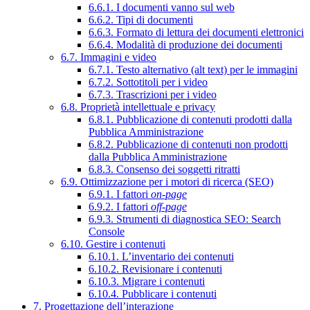
6.6.1. I documenti vanno sul web
6.6.2. Tipi di documenti
6.6.3. Formato di lettura dei documenti elettronici
6.6.4. Modalità di produzione dei documenti
6.7. Immagini e video
6.7.1. Testo alternativo (alt text) per le immagini
6.7.2. Sottotitoli per i video
6.7.3. Trascrizioni per i video
6.8. Proprietà intellettuale e privacy
6.8.1. Pubblicazione di contenuti prodotti dalla
Pubblica Amministrazione
6.8.2. Pubblicazione di contenuti non prodotti
dalla Pubblica Amministrazione
6.8.3. Consenso dei soggetti ritratti
6.9. Ottimizzazione per i motori di ricerca (SEO)
6.9.1. I fattori
on-page
6.9.2. I fattori
off-page
6.9.3. Strumenti di diagnostica SEO: Search
Console
6.10. Gestire i contenuti
6.10.1. L’inventario dei contenuti
6.10.2. Revisionare i contenuti
6.10.3. Migrare i contenuti
6.10.4. Pubblicare i contenuti
7. Progettazione dell’interazione