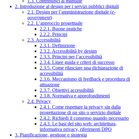
1.3. Contribuisci al manuale
2. Introduzione al design per i servizi pubblici digitali
2.1. Design per l’amministrazione digitale (
e-
government
)
2.2. L’approccio progettuale
2.2.1. Buone pratiche
2.2.2. Principi
2.3. Accessibilità
2.3.1. Definizione
2.3.2. Accessibilità by design
2.3.3. Principi per l’accessibilità
2.3.4. Linee guida e criteri di successo
2.3.5. Come rilasciare una dichiarazione di
accessibilità
2.3.6. Meccanismo di feedback e procedura di
attuazione
2.3.7. Obiettivi accessibilità
2.3.8. Normativa e approfondimenti
2.4. Privacy
2.4.1. Come rispettare la privacy sin dalla
progettazione di un sito o servizio digitale
2.4.2. Richiedi il consenso quando necessario
2.4.3. Le basi del sito web: architettura,
informativa privacy, riferimenti DPO
3. Pianificazione, gestione e strategia