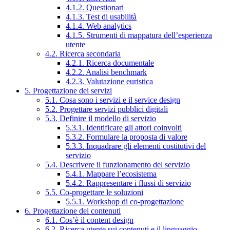
4.1.2. Questionari
4.1.3. Test di usabilità
4.1.4. Web analytics
4.1.5. Strumenti di mappatura dell’esperienza
utente
4.2. Ricerca secondaria
4.2.1. Ricerca documentale
4.2.2. Analisi benchmark
4.2.3. Valutazione euristica
5. Progettazione dei servizi
5.1. Cosa sono i servizi e il service design
5.2. Progettare servizi pubblici digitali
5.3. Definire il modello di servizio
5.3.1. Identificare gli attori coinvolti
5.3.2. Formulare la proposta di valore
5.3.3. Inquadrare gli elementi costitutivi del
servizio
5.4. Descrivere il funzionamento del servizio
5.4.1. Mappare l’ecosistema
5.4.2. Rappresentare i flussi di servizio
5.5. Co-progettare le soluzioni
5.5.1. Workshop di co-progettazione
6. Progettazione dei contenuti
6.1. Cos’è il content design
6.2. Ricerca utente sui contenuti e il linguaggio