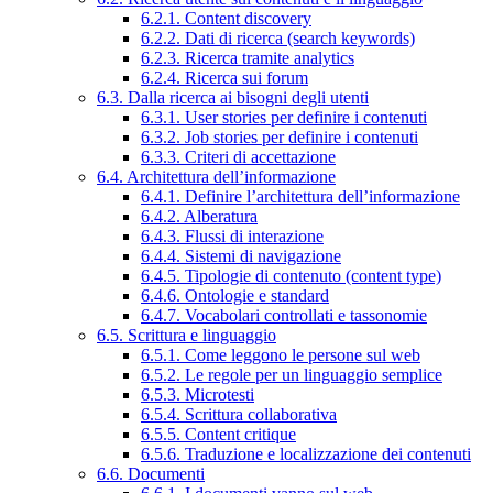
6.2.1. Content discovery
6.2.2. Dati di ricerca (search keywords)
6.2.3. Ricerca tramite analytics
6.2.4. Ricerca sui forum
6.3. Dalla ricerca ai bisogni degli utenti
6.3.1. User stories per definire i contenuti
6.3.2. Job stories per definire i contenuti
6.3.3. Criteri di accettazione
6.4. Architettura dell’informazione
6.4.1. Definire l’architettura dell’informazione
6.4.2. Alberatura
6.4.3. Flussi di interazione
6.4.4. Sistemi di navigazione
6.4.5. Tipologie di contenuto (content type)
6.4.6. Ontologie e standard
6.4.7. Vocabolari controllati e tassonomie
6.5. Scrittura e linguaggio
6.5.1. Come leggono le persone sul web
6.5.2. Le regole per un linguaggio semplice
6.5.3. Microtesti
6.5.4. Scrittura collaborativa
6.5.5. Content critique
6.5.6. Traduzione e localizzazione dei contenuti
6.6. Documenti