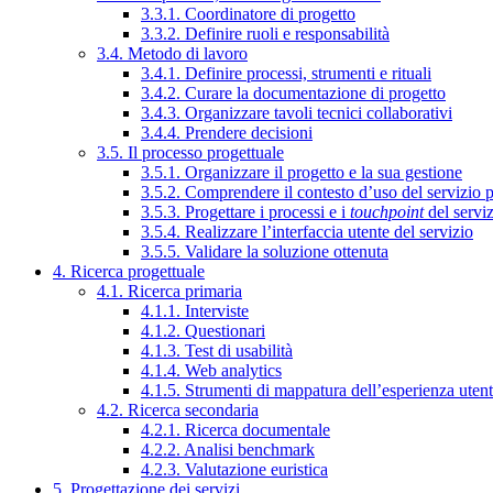
3.3.1. Coordinatore di progetto
3.3.2. Definire ruoli e responsabilità
3.4. Metodo di lavoro
3.4.1. Definire processi, strumenti e rituali
3.4.2. Curare la documentazione di progetto
3.4.3. Organizzare tavoli tecnici collaborativi
3.4.4. Prendere decisioni
3.5. Il processo progettuale
3.5.1. Organizzare il progetto e la sua gestione
3.5.2. Comprendere il contesto d’uso del servizio 
3.5.3. Progettare i processi e i
touchpoint
del servi
3.5.4. Realizzare l’interfaccia utente del servizio
3.5.5. Validare la soluzione ottenuta
4. Ricerca progettuale
4.1. Ricerca primaria
4.1.1. Interviste
4.1.2. Questionari
4.1.3. Test di usabilità
4.1.4. Web analytics
4.1.5. Strumenti di mappatura dell’esperienza uten
4.2. Ricerca secondaria
4.2.1. Ricerca documentale
4.2.2. Analisi benchmark
4.2.3. Valutazione euristica
5. Progettazione dei servizi