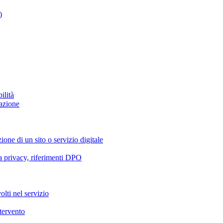
)
ilità
azione
ione di un sito o servizio digitale
va privacy, riferimenti DPO
olti nel servizio
ntervento