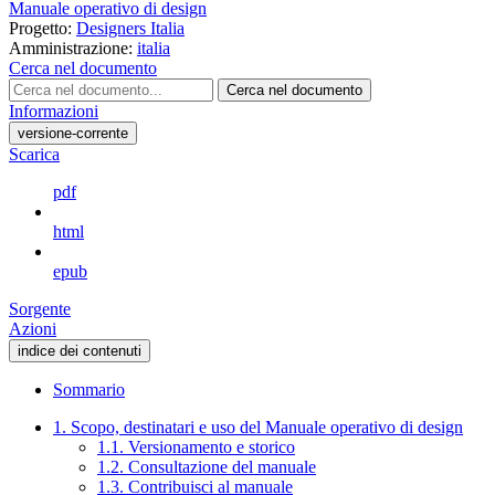
Manuale operativo di design
Progetto:
Designers Italia
Amministrazione:
italia
Cerca nel documento
Cerca nel documento
Informazioni
versione-corrente
Scarica
pdf
html
epub
Sorgente
Azioni
indice dei contenuti
Sommario
1. Scopo, destinatari e uso del Manuale operativo di design
1.1. Versionamento e storico
1.2. Consultazione del manuale
1.3. Contribuisci al manuale