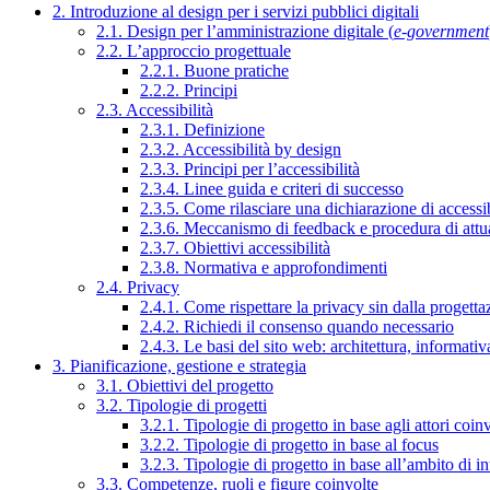
2. Introduzione al design per i servizi pubblici digitali
2.1. Design per l’amministrazione digitale (
e-government
2.2. L’approccio progettuale
2.2.1. Buone pratiche
2.2.2. Principi
2.3. Accessibilità
2.3.1. Definizione
2.3.2. Accessibilità by design
2.3.3. Principi per l’accessibilità
2.3.4. Linee guida e criteri di successo
2.3.5. Come rilasciare una dichiarazione di accessib
2.3.6. Meccanismo di feedback e procedura di attu
2.3.7. Obiettivi accessibilità
2.3.8. Normativa e approfondimenti
2.4. Privacy
2.4.1. Come rispettare la privacy sin dalla progettaz
2.4.2. Richiedi il consenso quando necessario
2.4.3. Le basi del sito web: architettura, informati
3. Pianificazione, gestione e strategia
3.1. Obiettivi del progetto
3.2. Tipologie di progetti
3.2.1. Tipologie di progetto in base agli attori coinv
3.2.2. Tipologie di progetto in base al focus
3.2.3. Tipologie di progetto in base all’ambito di i
3.3. Competenze, ruoli e figure coinvolte