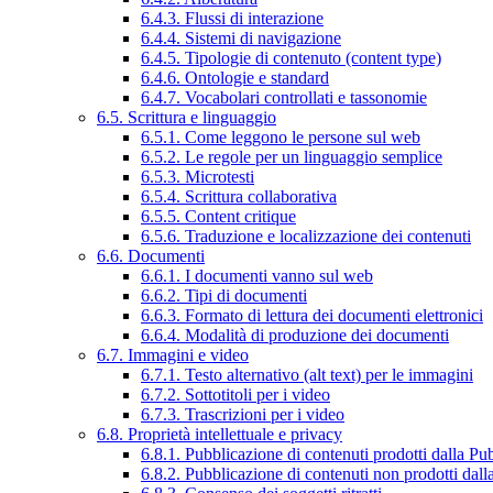
6.4.3. Flussi di interazione
6.4.4. Sistemi di navigazione
6.4.5. Tipologie di contenuto (content type)
6.4.6. Ontologie e standard
6.4.7. Vocabolari controllati e tassonomie
6.5. Scrittura e linguaggio
6.5.1. Come leggono le persone sul web
6.5.2. Le regole per un linguaggio semplice
6.5.3. Microtesti
6.5.4. Scrittura collaborativa
6.5.5. Content critique
6.5.6. Traduzione e localizzazione dei contenuti
6.6. Documenti
6.6.1. I documenti vanno sul web
6.6.2. Tipi di documenti
6.6.3. Formato di lettura dei documenti elettronici
6.6.4. Modalità di produzione dei documenti
6.7. Immagini e video
6.7.1. Testo alternativo (alt text) per le immagini
6.7.2. Sottotitoli per i video
6.7.3. Trascrizioni per i video
6.8. Proprietà intellettuale e privacy
6.8.1. Pubblicazione di contenuti prodotti dalla P
6.8.2. Pubblicazione di contenuti non prodotti dal