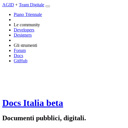
AGID
+
Team Digitale
Piano Triennale
Le community
Developers
Designers
Gli strumenti
Forum
Docs
GitHub
Docs Italia
beta
Documenti pubblici, digitali.