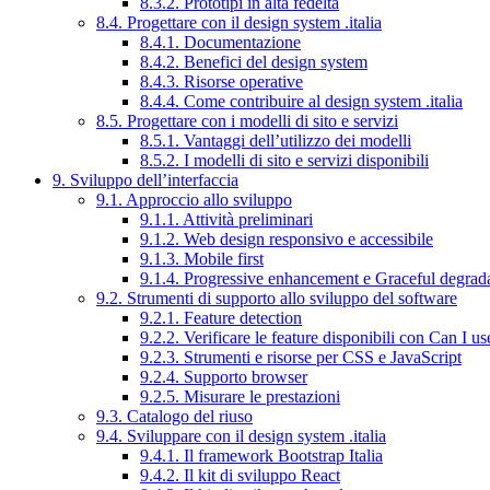
8.3.2. Prototipi in alta fedeltà
8.4. Progettare con il design system .italia
8.4.1. Documentazione
8.4.2. Benefici del design system
8.4.3. Risorse operative
8.4.4. Come contribuire al design system .italia
8.5. Progettare con i modelli di sito e servizi
8.5.1. Vantaggi dell’utilizzo dei modelli
8.5.2. I modelli di sito e servizi disponibili
9. Sviluppo dell’interfaccia
9.1. Approccio allo sviluppo
9.1.1. Attività preliminari
9.1.2. Web design responsivo e accessibile
9.1.3. Mobile first
9.1.4. Progressive enhancement e Graceful degrad
9.2. Strumenti di supporto allo sviluppo del software
9.2.1. Feature detection
9.2.2. Verificare le feature disponibili con Can I us
9.2.3. Strumenti e risorse per CSS e JavaScript
9.2.4. Supporto browser
9.2.5. Misurare le prestazioni
9.3. Catalogo del riuso
9.4. Sviluppare con il design system .italia
9.4.1. Il framework Bootstrap Italia
9.4.2. Il kit di sviluppo React