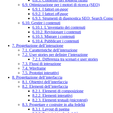
6.8.3. Consenso dei soggetti ritratti
6.9. Ottimizzazione per i motori di ricerca (SEO)
6.9.1. I fattori
on-page
6.9.2. I fattori
off-page
6.9.3. Strumenti di diagnostica SEO: Search Cons
6.10. Gestire i contenuti
6.10.1. L’inventario dei contenuti
6.10.2. Revisionare i contenuti
6.10.3. Migrare i contenuti
6.10.4. Pubblicare i contenuti
7. Progettazione dell’interazione
7.1. Caratteristiche dell’interazione
7.2. User stories per definire l’interazione
7.2.1. Differenza tra scenari e user stories
7.3. Flussi di interazione
7.4. Wireframe
7.5. Prototipi interattivi
8. Progettazione dell’interfaccia
8.1. Obiettivi dell’interfaccia
8.2. Elementi dell’interfaccia
8.2.1. Elementi di composizione
8.2.2. Elementi interattivi
8.2.3. Elementi testuali (microtesti)
8.3. Progettare e costruire in alta fedeltà
8.3.1. Layout di pagina