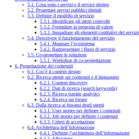
5.1. Cosa sono i servizi e il service design
5.2. Progettare servizi pubblici digitali
5.3. Definire il modello di servizio
5.3.1. Identificare gli attori coinvolti
5.3.2. Formulare la proposta di valore
5.3.3. Inquadrare gli elementi costitutivi del serviz
5.4. Descrivere il funzionamento del servizio
5.4.1. Mappare l’ecosistema
5.4.2. Rappresentare i flussi di servizio
5.5. Co-progettare le soluzioni
5.5.1. Workshop di co-progettazione
6. Progettazione dei contenuti
6.1. Cos’è il content design
6.2. Ricerca utente sui contenuti e il linguaggio
6.2.1. Content discovery
6.2.2. Dati di ricerca (search keywords)
6.2.3. Ricerca tramite analytics
6.2.4. Ricerca sui forum
6.3. Dalla ricerca ai bisogni degli utenti
6.3.1. User stories per definire i contenuti
6.3.2. Job stories per definire i contenuti
6.3.3. Criteri di accettazione
6.4. Architettura dell’informazione
6.4.1. Definire l’architettura dell’informazione
6.4.2. Alberatura