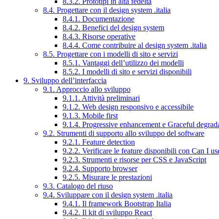
8.3.2. Prototipi in alta fedeltà
8.4. Progettare con il design system .italia
8.4.1. Documentazione
8.4.2. Benefici del design system
8.4.3. Risorse operative
8.4.4. Come contribuire al design system .italia
8.5. Progettare con i modelli di sito e servizi
8.5.1. Vantaggi dell’utilizzo dei modelli
8.5.2. I modelli di sito e servizi disponibili
9. Sviluppo dell’interfaccia
9.1. Approccio allo sviluppo
9.1.1. Attività preliminari
9.1.2. Web design responsivo e accessibile
9.1.3. Mobile first
9.1.4. Progressive enhancement e Graceful degrad
9.2. Strumenti di supporto allo sviluppo del software
9.2.1. Feature detection
9.2.2. Verificare le feature disponibili con Can I us
9.2.3. Strumenti e risorse per CSS e JavaScript
9.2.4. Supporto browser
9.2.5. Misurare le prestazioni
9.3. Catalogo del riuso
9.4. Sviluppare con il design system .italia
9.4.1. Il framework Bootstrap Italia
9.4.2. Il kit di sviluppo React