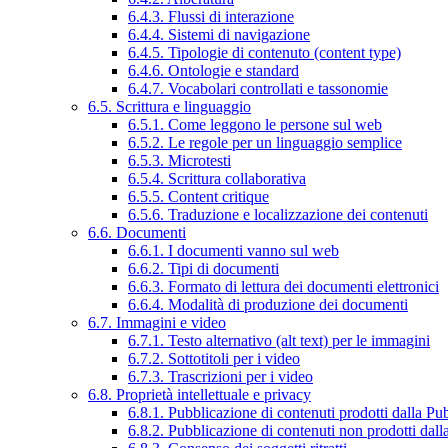
6.4.3. Flussi di interazione
6.4.4. Sistemi di navigazione
6.4.5. Tipologie di contenuto (content type)
6.4.6. Ontologie e standard
6.4.7. Vocabolari controllati e tassonomie
6.5. Scrittura e linguaggio
6.5.1. Come leggono le persone sul web
6.5.2. Le regole per un linguaggio semplice
6.5.3. Microtesti
6.5.4. Scrittura collaborativa
6.5.5. Content critique
6.5.6. Traduzione e localizzazione dei contenuti
6.6. Documenti
6.6.1. I documenti vanno sul web
6.6.2. Tipi di documenti
6.6.3. Formato di lettura dei documenti elettronici
6.6.4. Modalità di produzione dei documenti
6.7. Immagini e video
6.7.1. Testo alternativo (alt text) per le immagini
6.7.2. Sottotitoli per i video
6.7.3. Trascrizioni per i video
6.8. Proprietà intellettuale e privacy
6.8.1. Pubblicazione di contenuti prodotti dalla P
6.8.2. Pubblicazione di contenuti non prodotti dal