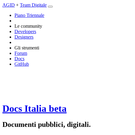
AGID
+
Team Digitale
Piano Triennale
Le community
Developers
Designers
Gli strumenti
Forum
Docs
GitHub
Docs Italia
beta
Documenti pubblici, digitali.