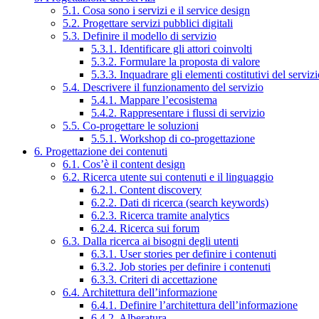
5.1. Cosa sono i servizi e il service design
5.2. Progettare servizi pubblici digitali
5.3. Definire il modello di servizio
5.3.1. Identificare gli attori coinvolti
5.3.2. Formulare la proposta di valore
5.3.3. Inquadrare gli elementi costitutivi del serviz
5.4. Descrivere il funzionamento del servizio
5.4.1. Mappare l’ecosistema
5.4.2. Rappresentare i flussi di servizio
5.5. Co-progettare le soluzioni
5.5.1. Workshop di co-progettazione
6. Progettazione dei contenuti
6.1. Cos’è il content design
6.2. Ricerca utente sui contenuti e il linguaggio
6.2.1. Content discovery
6.2.2. Dati di ricerca (search keywords)
6.2.3. Ricerca tramite analytics
6.2.4. Ricerca sui forum
6.3. Dalla ricerca ai bisogni degli utenti
6.3.1. User stories per definire i contenuti
6.3.2. Job stories per definire i contenuti
6.3.3. Criteri di accettazione
6.4. Architettura dell’informazione
6.4.1. Definire l’architettura dell’informazione
6.4.2. Alberatura