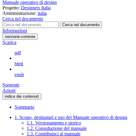
Manuale operativo di design
Progetto:
Designers Italia
Amministrazione:
italia
Cerca nel documento
Cerca nel documento
Informazioni
versione-corrente
Scarica
pdf
html
epub
Sorgente
Azioni
indice dei contenuti
Sommario
1. Scopo, destinatari e uso del Manuale operativo di design
1.1. Versionamento e storico
1.2. Consultazione del manuale
1.3. Contribuisci al manuale