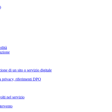
)
ilità
azione
ione di un sito o servizio digitale
va privacy, riferimenti DPO
olti nel servizio
ntervento