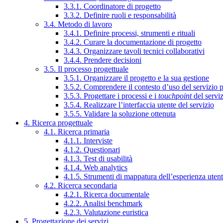
3.3.1. Coordinatore di progetto
3.3.2. Definire ruoli e responsabilità
3.4. Metodo di lavoro
3.4.1. Definire processi, strumenti e rituali
3.4.2. Curare la documentazione di progetto
3.4.3. Organizzare tavoli tecnici collaborativi
3.4.4. Prendere decisioni
3.5. Il processo progettuale
3.5.1. Organizzare il progetto e la sua gestione
3.5.2. Comprendere il contesto d’uso del servizio 
3.5.3. Progettare i processi e i
touchpoint
del servi
3.5.4. Realizzare l’interfaccia utente del servizio
3.5.5. Validare la soluzione ottenuta
4. Ricerca progettuale
4.1. Ricerca primaria
4.1.1. Interviste
4.1.2. Questionari
4.1.3. Test di usabilità
4.1.4. Web analytics
4.1.5. Strumenti di mappatura dell’esperienza uten
4.2. Ricerca secondaria
4.2.1. Ricerca documentale
4.2.2. Analisi benchmark
4.2.3. Valutazione euristica
5. Progettazione dei servizi