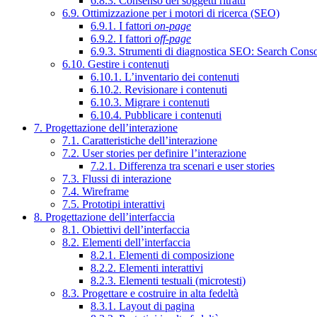
6.8.3. Consenso dei soggetti ritratti
6.9. Ottimizzazione per i motori di ricerca (SEO)
6.9.1. I fattori
on-page
6.9.2. I fattori
off-page
6.9.3. Strumenti di diagnostica SEO: Search Cons
6.10. Gestire i contenuti
6.10.1. L’inventario dei contenuti
6.10.2. Revisionare i contenuti
6.10.3. Migrare i contenuti
6.10.4. Pubblicare i contenuti
7. Progettazione dell’interazione
7.1. Caratteristiche dell’interazione
7.2. User stories per definire l’interazione
7.2.1. Differenza tra scenari e user stories
7.3. Flussi di interazione
7.4. Wireframe
7.5. Prototipi interattivi
8. Progettazione dell’interfaccia
8.1. Obiettivi dell’interfaccia
8.2. Elementi dell’interfaccia
8.2.1. Elementi di composizione
8.2.2. Elementi interattivi
8.2.3. Elementi testuali (microtesti)
8.3. Progettare e costruire in alta fedeltà
8.3.1. Layout di pagina