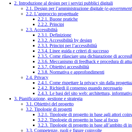
2. Introduzione al design per i servizi pubblici digitali
2.1. Design per l’amministrazione digitale (
e-government
2.2. L’approccio progettuale
2.2.1. Buone pratiche
2.2.2. Principi
2.3. Accessibilità
2.3.1. Definizione
2.3.2. Accessibilità by design
2.3.3. Principi per l’accessibilità
2.3.4. Linee guida e criteri di successo
2.3.5. Come rilasciare una dichiarazione di accessib
2.3.6. Meccanismo di feedback e procedura di attu
2.3.7. Obiettivi accessibilità
2.3.8. Normativa e approfondimenti
2.4. Privacy
2.4.1. Come rispettare la privacy sin dalla progettaz
2.4.2. Richiedi il consenso quando necessario
2.4.3. Le basi del sito web: architettura, informati
3. Pianificazione, gestione e strategia
3.1. Obiettivi del progetto
3.2. Tipologie di progetti
3.2.1. Tipologie di progetto in base agli attori coinv
3.2.2. Tipologie di progetto in base al focus
3.2.3. Tipologie di progetto in base all’ambito di i
3.3. Competenze, ruoli e figure coinvolte