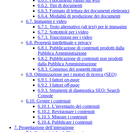
6.6.1. I documenti vanno sul web
6.6.2. Tipi di documenti
6.6.3. Formato di lettura dei documenti elettronici
6.6.4. Modalità di produzione dei documenti
6.7. Immagini e video
6.7.1. Testo alternativo (alt text) per le immagini
6.7.2. Sottotitoli per i video
6.7.3. Trascrizioni per i video
6.8. Proprietà intellettuale e privacy
6.8.1. Pubblicazione di contenuti prodotti dalla
Pubblica Amministrazione
6.8.2. Pubblicazione di contenuti non prodotti
dalla Pubblica Amministrazione
6.8.3. Consenso dei soggetti ritratti
6.9. Ottimizzazione per i motori di ricerca (SEO)
6.9.1. I fattori
on-page
6.9.2. I fattori
off-page
6.9.3. Strumenti di diagnostica SEO: Search
Console
6.10. Gestire i contenuti
6.10.1. L’inventario dei contenuti
6.10.2. Revisionare i contenuti
6.10.3. Migrare i contenuti
6.10.4. Pubblicare i contenuti
7. Progettazione dell’interazione