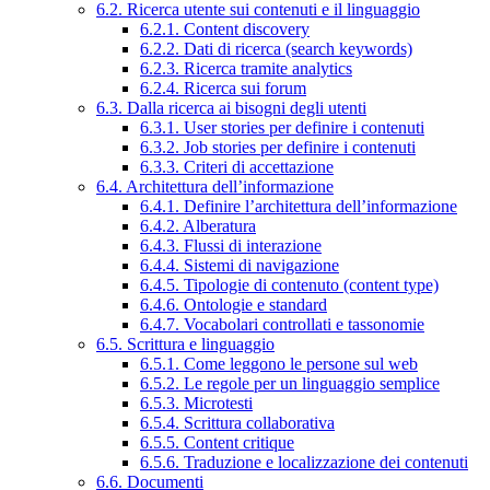
6.2. Ricerca utente sui contenuti e il linguaggio
6.2.1. Content discovery
6.2.2. Dati di ricerca (search keywords)
6.2.3. Ricerca tramite analytics
6.2.4. Ricerca sui forum
6.3. Dalla ricerca ai bisogni degli utenti
6.3.1. User stories per definire i contenuti
6.3.2. Job stories per definire i contenuti
6.3.3. Criteri di accettazione
6.4. Architettura dell’informazione
6.4.1. Definire l’architettura dell’informazione
6.4.2. Alberatura
6.4.3. Flussi di interazione
6.4.4. Sistemi di navigazione
6.4.5. Tipologie di contenuto (content type)
6.4.6. Ontologie e standard
6.4.7. Vocabolari controllati e tassonomie
6.5. Scrittura e linguaggio
6.5.1. Come leggono le persone sul web
6.5.2. Le regole per un linguaggio semplice
6.5.3. Microtesti
6.5.4. Scrittura collaborativa
6.5.5. Content critique
6.5.6. Traduzione e localizzazione dei contenuti
6.6. Documenti