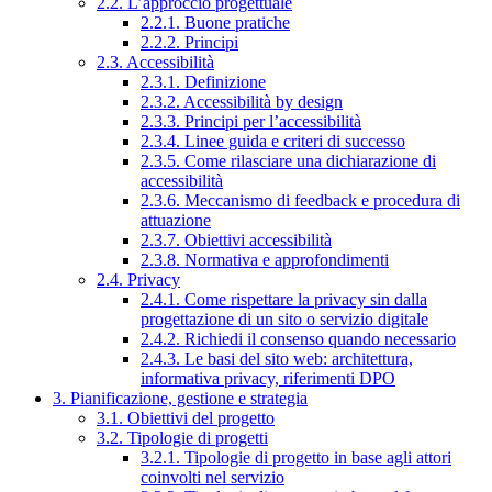
2.2. L’approccio progettuale
2.2.1. Buone pratiche
2.2.2. Principi
2.3. Accessibilità
2.3.1. Definizione
2.3.2. Accessibilità by design
2.3.3. Principi per l’accessibilità
2.3.4. Linee guida e criteri di successo
2.3.5. Come rilasciare una dichiarazione di
accessibilità
2.3.6. Meccanismo di feedback e procedura di
attuazione
2.3.7. Obiettivi accessibilità
2.3.8. Normativa e approfondimenti
2.4. Privacy
2.4.1. Come rispettare la privacy sin dalla
progettazione di un sito o servizio digitale
2.4.2. Richiedi il consenso quando necessario
2.4.3. Le basi del sito web: architettura,
informativa privacy, riferimenti DPO
3. Pianificazione, gestione e strategia
3.1. Obiettivi del progetto
3.2. Tipologie di progetti
3.2.1. Tipologie di progetto in base agli attori
coinvolti nel servizio