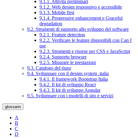
9.1.1. Attività preliminari
9.1.2. Web design responsivo e accessibile
9.1.3. Mobile first
9.1.4. Progressive enhancement e Graceful
degradation
9.2. Strumenti di supporto allo sviluppo del software
9.2.1. Feature detection
9.2.2. Verificare le feature disponibili con Can I
use
9.2.3. Strumenti e risorse per CSS e JavaScript
9.2.4. Supporto browser
9.2.5. Misurare le prestazioni
9.3. Catalogo del riuso
9.4. Sviluppare con il design system .italia
9.4.1. Il framework Bootstrap Italia
9.4.2. Il kit di sviluppo React
9.4.3. Il kit di sviluppo Angular
9.5. Sviluppare con i modelli di sito e servizi
glossario
A
B
C
D