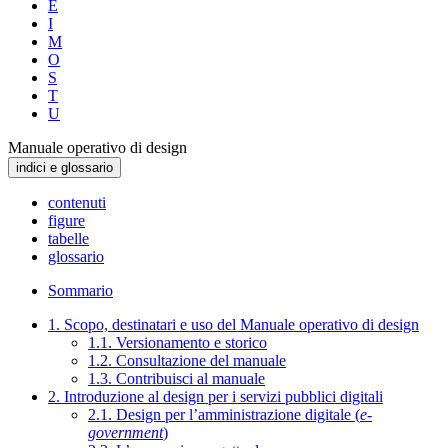
E
I
M
O
S
T
U
Manuale operativo di design
indici e glossario
contenuti
figure
tabelle
glossario
Sommario
1. Scopo, destinatari e uso del Manuale operativo di design
1.1. Versionamento e storico
1.2. Consultazione del manuale
1.3. Contribuisci al manuale
2. Introduzione al design per i servizi pubblici digitali
2.1. Design per l’amministrazione digitale (
e-
government
)