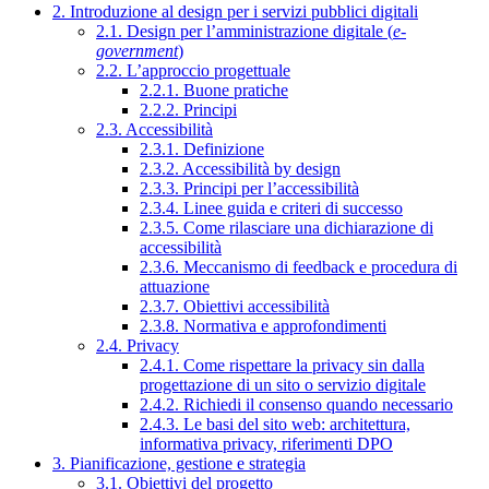
2. Introduzione al design per i servizi pubblici digitali
2.1. Design per l’amministrazione digitale (
e-
government
)
2.2. L’approccio progettuale
2.2.1. Buone pratiche
2.2.2. Principi
2.3. Accessibilità
2.3.1. Definizione
2.3.2. Accessibilità by design
2.3.3. Principi per l’accessibilità
2.3.4. Linee guida e criteri di successo
2.3.5. Come rilasciare una dichiarazione di
accessibilità
2.3.6. Meccanismo di feedback e procedura di
attuazione
2.3.7. Obiettivi accessibilità
2.3.8. Normativa e approfondimenti
2.4. Privacy
2.4.1. Come rispettare la privacy sin dalla
progettazione di un sito o servizio digitale
2.4.2. Richiedi il consenso quando necessario
2.4.3. Le basi del sito web: architettura,
informativa privacy, riferimenti DPO
3. Pianificazione, gestione e strategia
3.1. Obiettivi del progetto