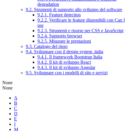
degradation
9.2. Strumenti di supporto allo sviluppo del software
9.2.1. Feature detection
9.2.2. Verificare le feature disponibili con Can I
use
9.2.3. Strumenti e risorse per CSS e JavaScript
9.2.4. Supporto browser
9.2.5. Misurare le prestazioni
9.3. Catalogo del riuso
9.4. Sviluppare con il design system .italia
9.4.1. Il framework Bootstrap Italia
9.4.2. Il kit di sviluppo React
9.4.3. Il kit di sviluppo Angular
9.5. Sviluppare con i modelli di sito e servizi
None
None
A
B
C
D
E
I
M