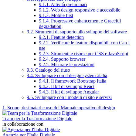
9.1.1. Attività preliminari
9.1.2. Web design responsivo e accessibile
9.1.3. Mobile first
9.1.4. Progressive enhancement e Graceful
degradation
9.2. Strumenti di supporto allo sviluppo del software
9.2.1. Feature detection
9.2.2. Verificare le feature disponibili con Can I
use
9.2.3. Strumenti e risorse per CSS e JavaScript
9.2.4. Supporto browser
9.2.5. Misurare le prestazioni
9.3. Catalogo del riuso
9.4. Sviluppare con il design system .italia
9.4.1. Il framework Bootstrap Italia
9.4.2. Il kit di sviluppo React
9.4.3. Il kit di sviluppo Angular
9.5. Sviluppare con i modelli di sito e servizi
1. Scopo, destinatari e uso del Manuale operativo di design
Team per la Trasformazione Digitale
in collaborazione con
Agenzia per l'Italia Digitale