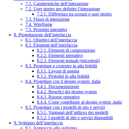
7.1. Caratteristiche dell’interazione
7.2. User stories per definire l’interazione
7.2.1. Differenza tra scenari e user stories
7.3. Flussi di interazione
7.4. Wireframe
7.5. Prototipi interattivi
8. Progettazione dell’interfaccia
8.1. Obiettivi dell’interfaccia
8.2. Elementi dell’interfaccia
8.2.1. Elementi di composizione
8.2.2. Elementi interattivi
8.2.3. Elementi testuali (microtesti)
8.3. Progettare e costruire in alta fedeltà
8.3.1. Layout di pagina
8.3.2. Prototipi in alta fedeltà
8.4. Progettare con il design system .italia
8.4.1. Documentazione
8.4.2. Benefici del design system
8.4.3. Risorse operative
8.4.4. Come contribuire al design system .italia
8.5. Progettare con i modelli di sito e servizi
8.5.1. Vantaggi dell’utilizzo dei modelli
8.5.2. I modelli di sito e servizi disponibili
9. Sviluppo dell’interfaccia
9.1. Approccio allo sviluppo