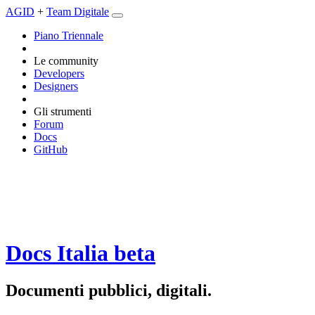
AGID
+
Team Digitale
Piano Triennale
Le community
Developers
Designers
Gli strumenti
Forum
Docs
GitHub
Docs Italia
beta
Documenti pubblici, digitali.