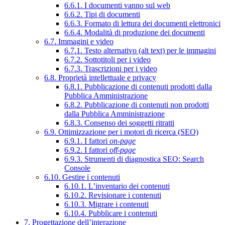
6.6.1. I documenti vanno sul web
6.6.2. Tipi di documenti
6.6.3. Formato di lettura dei documenti elettronici
6.6.4. Modalità di produzione dei documenti
6.7. Immagini e video
6.7.1. Testo alternativo (alt text) per le immagini
6.7.2. Sottotitoli per i video
6.7.3. Trascrizioni per i video
6.8. Proprietà intellettuale e privacy
6.8.1. Pubblicazione di contenuti prodotti dalla
Pubblica Amministrazione
6.8.2. Pubblicazione di contenuti non prodotti
dalla Pubblica Amministrazione
6.8.3. Consenso dei soggetti ritratti
6.9. Ottimizzazione per i motori di ricerca (SEO)
6.9.1. I fattori
on-page
6.9.2. I fattori
off-page
6.9.3. Strumenti di diagnostica SEO: Search
Console
6.10. Gestire i contenuti
6.10.1. L’inventario dei contenuti
6.10.2. Revisionare i contenuti
6.10.3. Migrare i contenuti
6.10.4. Pubblicare i contenuti
7. Progettazione dell’interazione