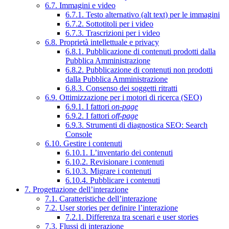
6.7. Immagini e video
6.7.1. Testo alternativo (alt text) per le immagini
6.7.2. Sottotitoli per i video
6.7.3. Trascrizioni per i video
6.8. Proprietà intellettuale e privacy
6.8.1. Pubblicazione di contenuti prodotti dalla
Pubblica Amministrazione
6.8.2. Pubblicazione di contenuti non prodotti
dalla Pubblica Amministrazione
6.8.3. Consenso dei soggetti ritratti
6.9. Ottimizzazione per i motori di ricerca (SEO)
6.9.1. I fattori
on-page
6.9.2. I fattori
off-page
6.9.3. Strumenti di diagnostica SEO: Search
Console
6.10. Gestire i contenuti
6.10.1. L’inventario dei contenuti
6.10.2. Revisionare i contenuti
6.10.3. Migrare i contenuti
6.10.4. Pubblicare i contenuti
7. Progettazione dell’interazione
7.1. Caratteristiche dell’interazione
7.2. User stories per definire l’interazione
7.2.1. Differenza tra scenari e user stories
7.3. Flussi di interazione