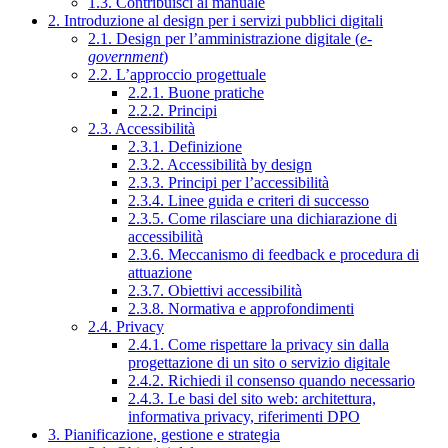
1.3. Contribuisci al manuale
2. Introduzione al design per i servizi pubblici digitali
2.1. Design per l’amministrazione digitale (
e-
government
)
2.2. L’approccio progettuale
2.2.1. Buone pratiche
2.2.2. Principi
2.3. Accessibilità
2.3.1. Definizione
2.3.2. Accessibilità by design
2.3.3. Principi per l’accessibilità
2.3.4. Linee guida e criteri di successo
2.3.5. Come rilasciare una dichiarazione di
accessibilità
2.3.6. Meccanismo di feedback e procedura di
attuazione
2.3.7. Obiettivi accessibilità
2.3.8. Normativa e approfondimenti
2.4. Privacy
2.4.1. Come rispettare la privacy sin dalla
progettazione di un sito o servizio digitale
2.4.2. Richiedi il consenso quando necessario
2.4.3. Le basi del sito web: architettura,
informativa privacy, riferimenti DPO
3. Pianificazione, gestione e strategia