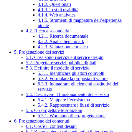
4.1.2. Questionari
4.1.3. Test di usabilità
4.1.4. Web analytics
4.1.5. Strumenti di mappatura dell’esperienza
utente
4.2. Ricerca secondaria
4.2.1. Ricerca documentale
4.2.2. Analisi benchmark
4.2.3. Valutazione euristica
5. Progettazione dei servizi
5.1. Cosa sono i servizi e il service design
5.2. Progettare servizi pubblici digitali
5.3. Definire il modello di servizio
5.3.1. Identificare gli attori coinvolti
5.3.2. Formulare la proposta di valore
5.3.3. Inquadrare gli elementi costitutivi del
servizio
5.4. Descrivere il funzionamento del servizio
5.4.1. Mappare l’ecosistema
5.4.2. Rappresentare i flussi di servizio
5.5. Co-progettare le soluzioni
5.5.1. Workshop di co-progettazione
6. Progettazione dei contenuti
6.1. Cos’è il content design
6.2. Ricerca utente sui contenuti e il linguaggio