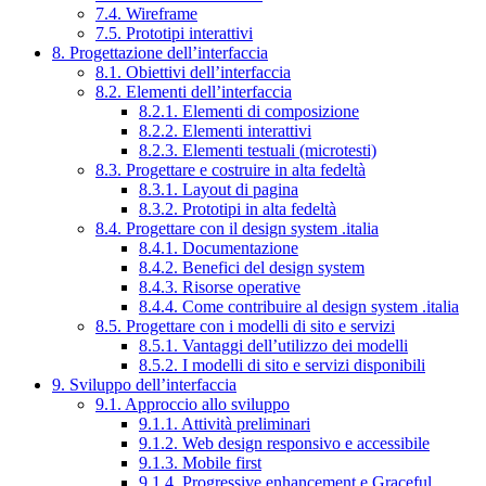
7.4. Wireframe
7.5. Prototipi interattivi
8. Progettazione dell’interfaccia
8.1. Obiettivi dell’interfaccia
8.2. Elementi dell’interfaccia
8.2.1. Elementi di composizione
8.2.2. Elementi interattivi
8.2.3. Elementi testuali (microtesti)
8.3. Progettare e costruire in alta fedeltà
8.3.1. Layout di pagina
8.3.2. Prototipi in alta fedeltà
8.4. Progettare con il design system .italia
8.4.1. Documentazione
8.4.2. Benefici del design system
8.4.3. Risorse operative
8.4.4. Come contribuire al design system .italia
8.5. Progettare con i modelli di sito e servizi
8.5.1. Vantaggi dell’utilizzo dei modelli
8.5.2. I modelli di sito e servizi disponibili
9. Sviluppo dell’interfaccia
9.1. Approccio allo sviluppo
9.1.1. Attività preliminari
9.1.2. Web design responsivo e accessibile
9.1.3. Mobile first
9.1.4. Progressive enhancement e Graceful