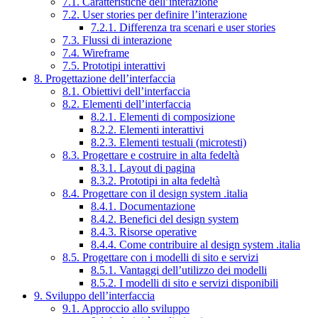
7.1. Caratteristiche dell’interazione
7.2. User stories per definire l’interazione
7.2.1. Differenza tra scenari e user stories
7.3. Flussi di interazione
7.4. Wireframe
7.5. Prototipi interattivi
8. Progettazione dell’interfaccia
8.1. Obiettivi dell’interfaccia
8.2. Elementi dell’interfaccia
8.2.1. Elementi di composizione
8.2.2. Elementi interattivi
8.2.3. Elementi testuali (microtesti)
8.3. Progettare e costruire in alta fedeltà
8.3.1. Layout di pagina
8.3.2. Prototipi in alta fedeltà
8.4. Progettare con il design system .italia
8.4.1. Documentazione
8.4.2. Benefici del design system
8.4.3. Risorse operative
8.4.4. Come contribuire al design system .italia
8.5. Progettare con i modelli di sito e servizi
8.5.1. Vantaggi dell’utilizzo dei modelli
8.5.2. I modelli di sito e servizi disponibili
9. Sviluppo dell’interfaccia
9.1. Approccio allo sviluppo