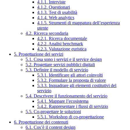
4.1.1. Interviste
4.1.2. Questionari
4.1.3. Test di usabilità
4.1.4. Web analytics
4.1.5. Strumenti di mappatura dell’esperienza
utente
4.2. Ricerca secondaria
4.2.1. Ricerca documentale
4.2.2. Analisi benchmark
4.2.3. Valutazione euristica
5. Progettazione dei servizi
5.1. Cosa sono i servizi e il service design
5.2. Progettare servizi pubblici digitali
5.3. Definire il modello di servizio
5.3.1. Identificare gli attori coinvolti
5.3.2. Formulare la proposta di valore
5.3.3. Inquadrare gli elementi costitutivi del
servizio
5.4. Descrivere il funzionamento del servizio
5.4.1. Mappare l’ecosistema
5.4.2. Rappresentare i flussi di servizio
5.5. Co-progettare le soluzioni
5.5.1. Workshop di co-progettazione
6. Progettazione dei contenuti
6.1. Cos’è il content design