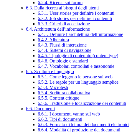
6.2.4. Ricerca sui forum
6.3. Dalla ricerca ai bisogni degli utenti
6.3.1. User stories per definire i contenuti
6.3.2. Job stories per definire i contenuti
6.3.3. Criteri di accettazione
6.4. Architettura dell’informazione
6.4.1. Definire l’architettura dell’informazione
6.4.2. Alberatura
6.4.3. Flussi di interazione
6.4.4. Sistemi di navigazione
6.4.5. Tipologie di contenuto (content type)
6.4.6. Ontologie e standard
6.4.7. Vocabolari controllati e tassonomie
6.5. Scrittura e linguaggio
6.5.1. Come leggono le persone sul web
6.5.2. Le regole per un linguaggio semplice
6.5.3. Microtesti
6.5.4. Scrittura collaborativa
6.5.5. Content critique
6.5.6. Traduzione e localizzazione dei contenuti
6.6. Documenti
6.6.1. I documenti vanno sul web
6.6.2. Tipi di documenti
6.6.3. Formato di lettura dei documenti elettronici
6.6.4. Modalità di produzione dei documenti