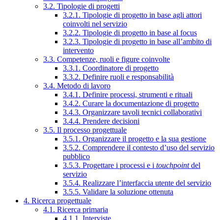
3.2. Tipologie di progetti
3.2.1. Tipologie di progetto in base agli attori
coinvolti nel servizio
3.2.2. Tipologie di progetto in base al focus
3.2.3. Tipologie di progetto in base all’ambito di
intervento
3.3. Competenze, ruoli e figure coinvolte
3.3.1. Coordinatore di progetto
3.3.2. Definire ruoli e responsabilità
3.4. Metodo di lavoro
3.4.1. Definire processi, strumenti e rituali
3.4.2. Curare la documentazione di progetto
3.4.3. Organizzare tavoli tecnici collaborativi
3.4.4. Prendere decisioni
3.5. Il processo progettuale
3.5.1. Organizzare il progetto e la sua gestione
3.5.2. Comprendere il contesto d’uso del servizio
pubblico
3.5.3. Progettare i processi e i
touchpoint
del
servizio
3.5.4. Realizzare l’interfaccia utente del servizio
3.5.5. Validare la soluzione ottenuta
4. Ricerca progettuale
4.1. Ricerca primaria
4.1.1. Interviste