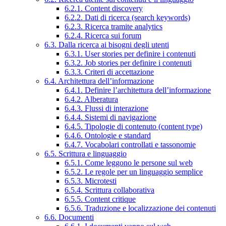
6.2.1. Content discovery
6.2.2. Dati di ricerca (search keywords)
6.2.3. Ricerca tramite analytics
6.2.4. Ricerca sui forum
6.3. Dalla ricerca ai bisogni degli utenti
6.3.1. User stories per definire i contenuti
6.3.2. Job stories per definire i contenuti
6.3.3. Criteri di accettazione
6.4. Architettura dell’informazione
6.4.1. Definire l’architettura dell’informazione
6.4.2. Alberatura
6.4.3. Flussi di interazione
6.4.4. Sistemi di navigazione
6.4.5. Tipologie di contenuto (content type)
6.4.6. Ontologie e standard
6.4.7. Vocabolari controllati e tassonomie
6.5. Scrittura e linguaggio
6.5.1. Come leggono le persone sul web
6.5.2. Le regole per un linguaggio semplice
6.5.3. Microtesti
6.5.4. Scrittura collaborativa
6.5.5. Content critique
6.5.6. Traduzione e localizzazione dei contenuti
6.6. Documenti