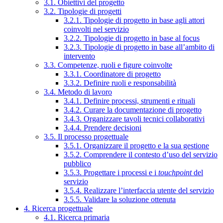
3.1. Obiettivi del progetto
3.2. Tipologie di progetti
3.2.1. Tipologie di progetto in base agli attori
coinvolti nel servizio
3.2.2. Tipologie di progetto in base al focus
3.2.3. Tipologie di progetto in base all’ambito di
intervento
3.3. Competenze, ruoli e figure coinvolte
3.3.1. Coordinatore di progetto
3.3.2. Definire ruoli e responsabilità
3.4. Metodo di lavoro
3.4.1. Definire processi, strumenti e rituali
3.4.2. Curare la documentazione di progetto
3.4.3. Organizzare tavoli tecnici collaborativi
3.4.4. Prendere decisioni
3.5. Il processo progettuale
3.5.1. Organizzare il progetto e la sua gestione
3.5.2. Comprendere il contesto d’uso del servizio
pubblico
3.5.3. Progettare i processi e i
touchpoint
del
servizio
3.5.4. Realizzare l’interfaccia utente del servizio
3.5.5. Validare la soluzione ottenuta
4. Ricerca progettuale
4.1. Ricerca primaria