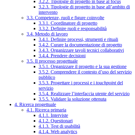
3.2.2. Tipologie di progetto in base al focus
3.2.3. Tipologie di progetto in base all’ambito di
intervento
3.3. Competenze, ruoli e figure coinvolte
3.3.1. Coordinatore di progetto
3.3.2. Definire ruoli e responsabilità
3.4. Metodo di lavoro
3.4.1. Definire processi, strumenti e rituali
3.4.2. Curare la documentazione di progetto
3.4.3. Organizzare tavoli tecnici collaborativi
3.4.4. Prendere decisioni
3.5. Il processo progettuale
3.5.1. Organizzare il progetto e la sua gestione
3.5.2. Comprendere il contesto d’uso del servizio
pubblico
3.5.3. Progettare i processi e i
touchpoint
del
servizio
3.5.4. Realizzare l’interfaccia utente del servizio
3.5.5. Validare la soluzione ottenuta
4. Ricerca progettuale
4.1. Ricerca primaria
4.1.1. Interviste
4.1.2. Questionari
4.1.3. Test di usabilità
4.1.4. Web analytics